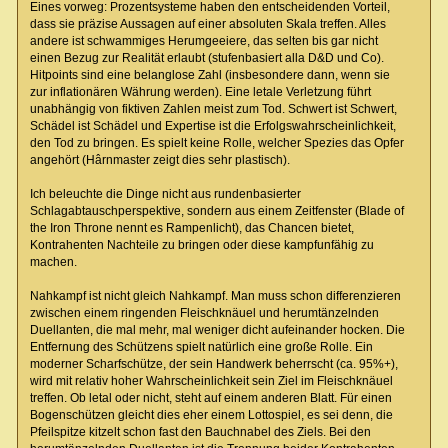
Eines vorweg: Prozentsysteme haben den entscheidenden Vorteil,
dass sie präzise Aussagen auf einer absoluten Skala treffen. Alles
andere ist schwammiges Herumgeeiere, das selten bis gar nicht
einen Bezug zur Realität erlaubt (stufenbasiert alla D&D und Co).
Hitpoints sind eine belanglose Zahl (insbesondere dann, wenn sie
zur inflationären Währung werden). Eine letale Verletzung führt
unabhängig von fiktiven Zahlen meist zum Tod. Schwert ist Schwert,
Schädel ist Schädel und Expertise ist die Erfolgswahrscheinlichkeit,
den Tod zu bringen. Es spielt keine Rolle, welcher Spezies das Opfer
angehört (Hârnmaster zeigt dies sehr plastisch).
Ich beleuchte die Dinge nicht aus rundenbasierter
Schlagabtauschperspektive, sondern aus einem Zeitfenster (Blade of
the Iron Throne nennt es Rampenlicht), das Chancen bietet,
Kontrahenten Nachteile zu bringen oder diese kampfunfähig zu
machen.
Nahkampf ist nicht gleich Nahkampf. Man muss schon differenzieren
zwischen einem ringenden Fleischknäuel und herumtänzelnden
Duellanten, die mal mehr, mal weniger dicht aufeinander hocken. Die
Entfernung des Schützens spielt natürlich eine große Rolle. Ein
moderner Scharfschütze, der sein Handwerk beherrscht (ca. 95%+),
wird mit relativ hoher Wahrscheinlichkeit sein Ziel im Fleischknäuel
treffen. Ob letal oder nicht, steht auf einem anderen Blatt. Für einen
Bogenschützen gleicht dies eher einem Lottospiel, es sei denn, die
Pfeilspitze kitzelt schon fast den Bauchnabel des Ziels. Bei den