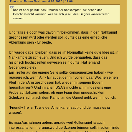
Zitat von: Raven Nash am 6.08.2025 | 11:06
Das ist aber gerade das Problem der Nahkämpfer - sie sehen das
Geschoss nicht kommen, weil sie sich ja auf den Gegner konzentrieren
müssen.
Und falls sie doch was davon mitbekommen, dass in den Nahkampf
geschossen wird oder werden soll, dürfte das eine erhebliche
Ablenkung sein - für beide.
Ich würde dabei bleiben, dass es im Normalfall keine gute Idee ist, in
Nahkämpfe zu schießen. Und ich würde behaupten, dass das
historisch höchst selten gewesen sein dürfte. Hat jemand
Gegenbeispiele?
Ein Treffer auf die eigene Seite sollte Konsequenzen haben - wie
reagiere ich, wenn Alrik Einauge, der mir vor ein paar Wochen einen
Pfeil in den Arm geschossen hat, wieder mit seinem Bogen
herumhantiert? Und im alten DSA 3 möchte ich mindestens eine
Probe auf Jähzorn sehen, ob eine Figur dem ungeschickten
Schützen nicht nach dem Kampf an die Gurgel geht, wenn möglich.
"Friendly fire isn't", wie der Amerikaner sagt (und der muss es ja
wissen).
Es mag Ausnahmen geben, gerade weil Rollenspiel ja auch
interessante, erinnerungswürdige Szenen bringen soll. Insofern finde