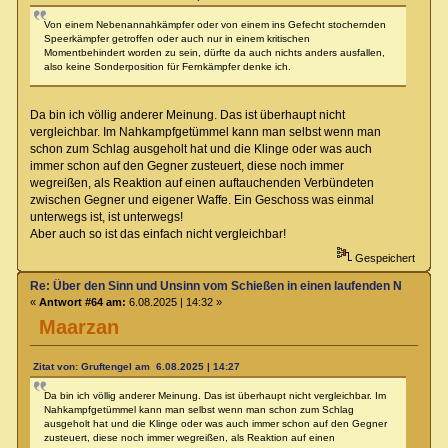
Von einem Nebenannahkämpfer oder von einem ins Gefecht stochernden
Speerkämpfer getroffen oder auch nur in einem kritischen
Momentbehindert worden zu sein, dürfte da auch nichts anders ausfallen,
also keine Sonderposition für Fernkämpfer denke ich.
Da bin ich völlig anderer Meinung. Das ist überhaupt nicht
vergleichbar. Im Nahkampfgetümmel kann man selbst wenn man
schon zum Schlag ausgeholt hat und die Klinge oder was auch
immer schon auf den Gegner zusteuert, diese noch immer
wegreißen, als Reaktion auf einen auftauchenden Verbündeten
zwischen Gegner und eigener Waffe. Ein Geschoss was einmal
unterwegs ist, ist unterwegs!
Aber auch so ist das einfach nicht vergleichbar!
Gespeichert
Re: Über den Sinn und Unsinn vom Schießen in einen laufenden Nahkamp
«
Antwort #64 am:
6.08.2025 | 14:32 »
Maarzan
Zitat von: Gruftengel am 6.08.2025 | 14:27
Da bin ich völlig anderer Meinung. Das ist überhaupt nicht vergleichbar. Im
Nahkampfgetümmel kann man selbst wenn man schon zum Schlag
ausgeholt hat und die Klinge oder was auch immer schon auf den Gegner
zusteuert, diese noch immer wegreißen, als Reaktion auf einen