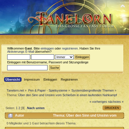
Willkommen
Gast
. Bitte
einloggen
oder
registrieren
. Haben Sie Ihre
Aktivierungs E-Mail
übersehen?
Einloggen mit Benutzername, Passwort und Sitzungslänge
Übersicht
Impressum
Einloggen
Registrieren
Tanelorn.net
»
Pen & Paper - Spielsysteme
»
Systemübergreifende Themen
»
Thema:
Über den Sinn und Unsinn vom Schießen in einen laufenden Nahkampf
« vorheriges
nächstes »
DRUCKEN
Seiten:
1
2
[
3
]
Nach unten
Autor
Thema: Über den Sinn und Unsinn vom
Schießen in einen laufenden Nahkampf (Gelesen 5665 mal)
0 Mitglieder und 1 Gast betrachten dieses Thema.