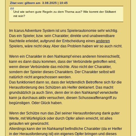
Zitat von: gilborn am 3.08.2025 | 10:45
Und wie sehen gute Regeln zu dem Thema aus? Wie kommt der Skillwert
mit rein?
Im Icarus Adventure System ist uns Spielerautonomie sehr wichtig.
Das ein Spieler, bzw. sein Charakter, direkte und unabwendbare
Nachteile erleidet, aufgrund der Entscheidung eines
anderen
Spielers, wäre nicht okay. Aber das Problem haben wir so auch nicht.
Wenn ein Charakter in den Nahkampf eines anderen hineinschießt,
kann es dann dazu kommen, dass der Verbündete getroffen wird,
wenn dieser Verbündete das möchte. Also nicht der Charakter,
sondern der Spieler dieses Charakters. Der Charakter selbst will
natürlich nicht angeschossen werden.
Das funktioniert dann so, dass der letztendlich Betroffene sich für die
Herausforderung des Schützen als Helfer deklariert. Das macht
grundsätzlich ja auch Sinn, denn der in den Nahkampf verwickelte
kann ja durchaus aktiv versuchen, diesen Schusswaffenangriff zu
begünstigen. Oder Glück haben.
Wenn der Schütze nun das Ziel seiner Herausforderung dank guter
Werte, mit Würfelglück oder durch Opfer allein erreicht, ist alles
gelaufen wir gewünscht.
Allerdings kann der im Nahkampf befindliche Charakter (da er Helfer
in der Herausforderung ist) ein eigenes Opfer bringen und dieses