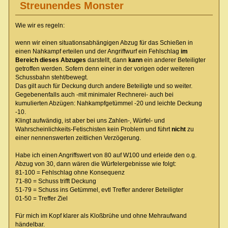
Streunendes Monster
Wie wir es regeln:
wenn wir einen situationsabhängigen Abzug für das Schießen in
einen Nahkampf erteilen und der Angriffwurf ein Fehlschlag
im
Bereich dieses Abzuges
darstellt, dann
kann
ein anderer Beteiligter
getroffen werden. Sofern denn einer in der vorigen oder weiteren
Schussbahn steht/bewegt.
Das gilt auch für Deckung durch andere Beteiligte und so weiter.
Gegebenenfalls auch -mit minimaler Rechnerei- auch bei
kumulierten Abzügen: Nahkampfgetümmel -20 und leichte Deckung
-10.
Klingt aufwändig, ist aber bei uns Zahlen-, Würfel- und
Wahrscheinlichkeits-Fetischisten kein Problem und führt
nicht
zu
einer nennenswerten zeitlichen Verzögerung.
Habe ich einen Angriffswert von 80 auf W100 und erleide den o.g.
Abzug von 30, dann wären die Würfelergebnisse wie folgt:
81-100 = Fehlschlag ohne Konsequenz
71-80 = Schuss trifft Deckung
51-79 = Schuss ins Getümmel, evtl Treffer anderer Beteiligter
01-50 = Treffer Ziel
Für mich im Kopf klarer als Kloßbrühe und ohne Mehraufwand
händelbar.