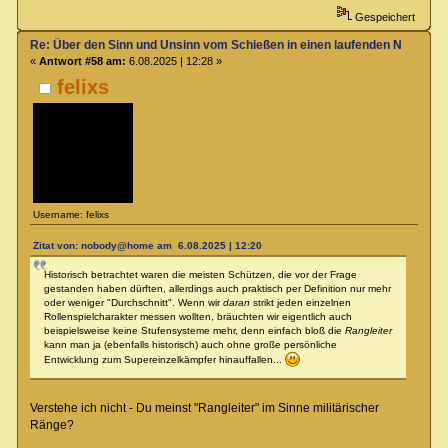
Gespeichert
Re: Über den Sinn und Unsinn vom Schießen in einen laufenden Nahkamp
«
Antwort #58 am:
6.08.2025 | 12:28 »
felixs
Username: felixs
Zitat von: nobody@home am 6.08.2025 | 12:20
Historisch betrachtet waren die meisten Schützen, die vor der Frage
gestanden haben dürften, allerdings auch praktisch per Definition nur mehr
oder weniger "Durchschnitt". Wenn wir
daran
strikt jeden einzelnen
Rollenspielcharakter messen wollten, bräuchten wir eigentlich auch
beispielsweise keine Stufensysteme mehr, denn einfach bloß die
Rangleiter
kann man ja (ebenfalls historisch) auch ohne große persönliche
Entwicklung zum Supereinzelkämpfer hinauffallen...
Verstehe ich nicht - Du meinst "Rangleiter" im Sinne militärischer
Ränge?