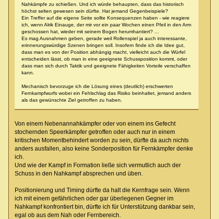
Nahkämpfe zu schießen. Und ich würde behaupten, dass das historisch
höchst selten gewesen sein dürfte. Hat jemand Gegenbeispiele?
Ein Treffer auf die eigene Seite sollte Konsequenzen haben - wie reagiere
ich, wenn Alrik Einauge, der mir vor ein paar Wochen einen Pfeil in den Arm
geschossen hat, wieder mit seinem Bogen herumhantiert? ...
Es mag Ausnahmen geben, gerade weil Rollenspiel ja auch interessante,
erinnerungswürdige Szenen bringen soll. Insofern finde ich die Idee gut,
dass man es von der Position abhängig macht, vielleicht auch die Würfel
entscheiden lässt, ob man in eine geeignete Schussposition kommt, oder
dass man sich durch Taktik und geeignete Fähigkeiten Vorteile verschaffen
kann.
Mechanisch bevorzuge ich die Lösung eines (deutlich) erschwerten
Fernkampfwurfs wobei ein Fehlschlag das Risiko beinhaltet, jemand anders
als das gewünschte Ziel getroffen zu haben.
Von einem Nebenannahkämpfer oder von einem ins Gefecht
stochernden Speerkämpfer getroffen oder auch nur in einem
kritischen Momentbehindert worden zu sein, dürfte da auch nichts
anders ausfallen, also keine Sonderposition für Fernkämpfer denke
ich.
Und wie der Kampf in Formation ließe sich vermutlich auch der
Schuss in den Nahkampf absprechen und üben.
Positionierung und Timing dürfte da halt die Kernfrage sein. Wenn
ich mit einem gefährlichen oder gar überlegenen Gegner im
Nahkampf konfrontiert bin, dürfte ich für Unterstützung dankbar sein,
egal ob aus dem Nah oder Fernbereich.