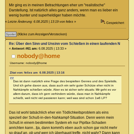
Mir ging es in meinen Betrachtungen eher um "realistische"
Darstellung. Ist natürlich alles ganz anders, wenn man es lieber ein
wenig bunter und superheldiger haben möchte.
«
Letzte Änderung: 6.08.2025 | 13:19 von felixs
»
Gespeichert
(Klicke zum Anzeigen/Verstecken)
Re: Über den Sinn und Unsinn vom Schießen in einen laufenden Nahkamp
«
Antwort #61 am:
6.08.2025 | 13:33 »
nobody@home
Username: nobody@home
Zitat von: felixs am 6.08.2025 | 13:16
Das ist dann natürlich eine Frage des bespielten Genres und des Spielstils.
Und ich gehe davon aus, dass auch ein sehr guter Schütze eher nicht in
Nahkämpfe schießen würde. Aber es ist sicher sehr situativ. Mir geht es vor
allem darum, dass ich gern verhindern würde, dass man in Nahkämpfe
schießt, weil nicht viel passieren kann; weil was sind schon 1w6 LP?
Das ist wohl tatsächlich eher ein Tödlichkeitsproblem als eins
speziell der Schuß-in-den-Nahkampf-Situation. Denn wenn mein
Schuß in einem bestimmten System eh nur Pipifax-Schaden
anrichten kann...tja, dann kommt's eben auch schon gar nicht mehr
so drauf an,
ob und wen
ich überhaupt treffe, nicht wahr? Dann kann