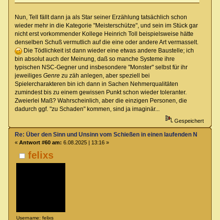
Nun, Tell fällt dann ja als Star seiner Erzählung tatsächlich schon
wieder mehr in die Kategorie "Meisterschütze", und sein im Stück gar
nicht erst vorkommender Kollege Heinrich Toll beispielsweise hätte
denselben Schuß vermutlich auf die eine oder andere Art vermasselt.
Die Tödlichkeit ist dann wieder eine etwas andere Baustelle; ich
bin absolut auch der Meinung, daß so manche Systeme ihre
typischen NSC-Gegner und insbesondere "Monster" selbst für ihr
jeweiliges
Genre
zu zäh anlegen, aber speziell bei
Spielercharakteren bin ich dann in Sachen Nehmerqualitäten
zumindest bis zu einem gewissen Punkt schon wieder toleranter.
Zweierlei Maß? Wahrscheinlich, aber die einzigen Personen, die
dadurch ggf. "zu Schaden" kommen, sind ja imaginär...
Gespeichert
Re: Über den Sinn und Unsinn vom Schießen in einen laufenden Nahkamp
«
Antwort #60 am:
6.08.2025 | 13:16 »
felixs
Username: felixs