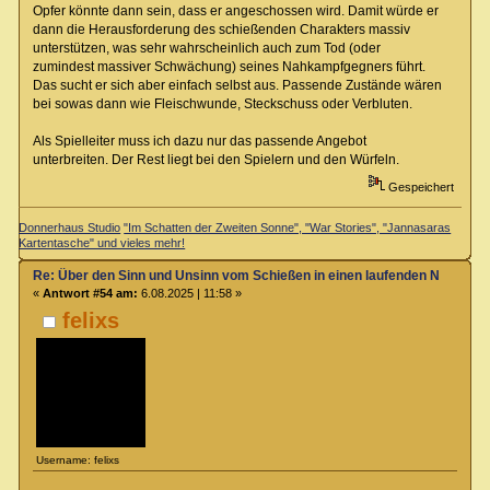
Opfer könnte dann sein, dass er angeschossen wird. Damit würde er
dann die Herausforderung des schießenden Charakters massiv
unterstützen, was sehr wahrscheinlich auch zum Tod (oder
zumindest massiver Schwächung) seines Nahkampfgegners führt.
Das sucht er sich aber einfach selbst aus. Passende Zustände wären
bei sowas dann wie Fleischwunde, Steckschuss oder Verbluten.
Als Spielleiter muss ich dazu nur das passende Angebot
unterbreiten. Der Rest liegt bei den Spielern und den Würfeln.
Gespeichert
Donnerhaus Studio
"Im Schatten der Zweiten Sonne", "War Stories", "Jannasaras
Kartentasche" und vieles mehr!
Re: Über den Sinn und Unsinn vom Schießen in einen laufenden Nahkamp
«
Antwort #54 am:
6.08.2025 | 11:58 »
felixs
Username: felixs