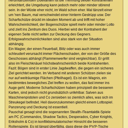
herumtänzelnden Duellanten ist die Trennung beider Kontrahenten
erleichtert, die Umgebung kann jedoch mehr oder minder störend
sein. In der Wüste eher nicht, im Wald schon eher. Mal tänzelt einer
um 'nen Baum, mal verschwindet einer hinterm Gestrüpp usw. Der
Scharfschütze drückt im idealen Moment ab und trifft mit hoher
Wahrscheinlichkeit, der Bogenschütze spielt mehr oder minder Lotto
und zielt ins Zentrum des Duos. Hierbei wird der Kontrahent der
eigenen Seite nicht selten zur Deckung des Gegners.
Erfolgswahrscheinlichkeiten sind also stark von der Situation
abhängig.
Ein Magier, der einen Feuerball, Blitz oder was auch immer
schleudert verursacht immer Flächenschaden, der von der Größe des
Geschosses abhängt (Flammenwerfer sind vergleichbar). Er grillt
also im Fleischknäuel höchstwahrscheinlich beide Kontrahenten.
Fazit: Bögen sind in erster Linie Jagdwaffen, die gegen ein sicheres
Ziel gerichtet werden. Im Verband mit anderen Schützen zielen sie
nur auf weiträumige Flächen (Pfeilhagel). Es ist ein Wagnis, ein
bestimmtes bewegliches Ziel treffen zu wollen, das fast immer ins
Auge geht. Moderne Scharfschützen haben prinzipiell die besseren
Karten, sind jedoch nicht grundsätzlich unfehlbar. Salven aus
Maschinenpistolen und Co zersieben so ziemlich alles, was sich im
Streukegel befindet. Heil davonzukommen gleicht einem Lottospiel.
Panzerung und Deckung ist essentiell.
Pauschal gesagt sind die sogenannten Stealth-/Teamtaktik-Spiele
am PC (Commandos, Shadow Tactics, Desperados, Cyber Knights,
Eriksholm & Co) in konfliktsimulatorischer Hinsicht die besseren
Rollenspiele. Es ist längst überfällig, dass diese die P'n'P-Tische