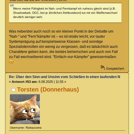
Wenn meine Fähigkeit im Nah- und Fernkampf eh nahezu gleich sind (z.B.
Shadowdark, DCC, bei je ähnlichen Attributsboni) tut mir ein Waffenwechsel
deutlich weniger weh.
Was nebenbei auch noch so ein kleiner Punkt in der Debatte um
"Nah-" und "Fern"kämpfer ist -- es ist relativ leicht, vor lauter
Systemprägung auf beispielsweise Klassen- und sonstige
Spezialistenrollen ein wenig zu vergessen, daß es tatsächlich auch
Charaktere geben
kann
, die beides beherrschen und auch von Fall
zu Fall wechselbereit sind. "Einfach-nur-Kämpfer" gewissermaßen.
Gespeichert
Re: Über den Sinn und Unsinn vom Schießen in einen laufenden Nahkamp
«
Antwort #53 am:
6.08.2025 | 11:55 »
Torsten (Donnerhaus)
Username: Rattazustra