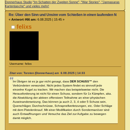
Donnerhaus Studio
"Im Schatten der Zweiten Sonne", "War Stories", "Jannasaras
Kartentasche" und vieles mehr!
Re: Über den Sinn und Unsinn vom Schießen in einen laufenden Nahkamp
«
Antwort #66 am:
6.08.2025 | 15:45 »
felixs
Username: felixs
Zitat von: Torsten (Donnerhaus) am 6.08.2025 | 14:33
Im Übrigen ist es ja gar nicht gesagt, dass
DER SCHUSS™
den
Verbündeten verwundet. Nicht jedes System findet es sinnvoll jede
einzelne Kugel zu tracken. Wir machen das beispielsweise nicht. Die
Herausforderung ist nicht für einen Schuss, sondern für 1x Kämpfen, aka.
die Abwicklung der aktiven offensiven Teilnahme an einer physischen
Auseinandersetzung. Das können ja auch 2, 3, 4 oder 5 Schuss sein,
Querschläger, Durchschnüsse, Schrapnellverletzungen, etc. Oder Schläge
mit dem Pistolenknauf. Mit einer Modifikation durch Sondermanöver sind
auch Entwaffnungen und Versuche das Ziel zur Aufgabe zu bewegen
damit möglich.