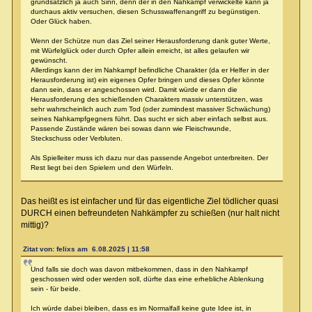
grundsätzlich ja auch Sinn, denn der in den Nahkampf verwickelte kann ja
durchaus aktiv versuchen, diesen Schusswaffenangriff zu begünstigen.
Oder Glück haben.
Wenn der Schütze nun das Ziel seiner Herausforderung dank guter Werte,
mit Würfelglück oder durch Opfer allein erreicht, ist alles gelaufen wir
gewünscht.
Allerdings kann der im Nahkampf befindliche Charakter (da er Helfer in der
Herausforderung ist) ein eigenes Opfer bringen und dieses Opfer könnte
dann sein, dass er angeschossen wird. Damit würde er dann die
Herausforderung des schießenden Charakters massiv unterstützen, was
sehr wahrscheinlich auch zum Tod (oder zumindest massiver Schwächung)
seines Nahkampfgegners führt. Das sucht er sich aber einfach selbst aus.
Passende Zustände wären bei sowas dann wie Fleischwunde,
Steckschuss oder Verbluten.
Als Spielleiter muss ich dazu nur das passende Angebot unterbreiten. Der
Rest liegt bei den Spielern und den Würfeln.
Das heißt es ist einfacher und für das eigentliche Ziel tödlicher quasi
DURCH einen befreundeten Nahkämpfer zu schießen (nur halt nicht
mittig)?
Zitat von: felixs am 6.08.2025 | 11:58
Und falls sie doch was davon mitbekommen, dass in den Nahkampf
geschossen wird oder werden soll, dürfte das eine erhebliche Ablenkung
sein - für beide.
Ich würde dabei bleiben, dass es im Normalfall keine gute Idee ist, in