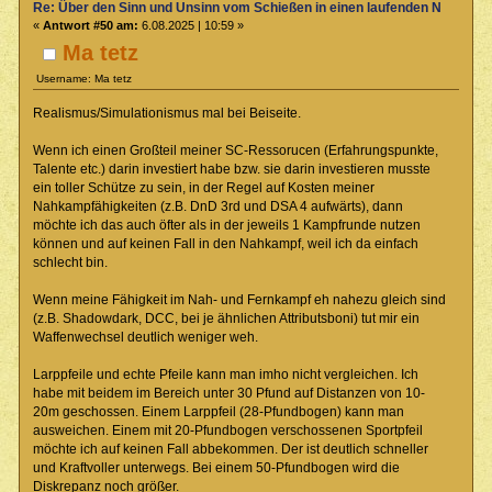
Re: Über den Sinn und Unsinn vom Schießen in einen laufenden Nahkamp
«
Antwort #50 am:
6.08.2025 | 10:59 »
Ma tetz
Username: Ma tetz
Realismus/Simulationismus mal bei Beiseite.
Wenn ich einen Großteil meiner SC-Ressorucen (Erfahrungspunkte,
Talente etc.) darin investiert habe bzw. sie darin investieren musste
ein toller Schütze zu sein, in der Regel auf Kosten meiner
Nahkampfähigkeiten (z.B. DnD 3rd und DSA 4 aufwärts), dann
möchte ich das auch öfter als in der jeweils 1 Kampfrunde nutzen
können und auf keinen Fall in den Nahkampf, weil ich da einfach
schlecht bin.
Wenn meine Fähigkeit im Nah- und Fernkampf eh nahezu gleich sind
(z.B. Shadowdark, DCC, bei je ähnlichen Attributsboni) tut mir ein
Waffenwechsel deutlich weniger weh.
Larppfeile und echte Pfeile kann man imho nicht vergleichen. Ich
habe mit beidem im Bereich unter 30 Pfund auf Distanzen von 10-
20m geschossen. Einem Larppfeil (28-Pfundbogen) kann man
ausweichen. Einem mit 20-Pfundbogen verschossenen Sportpfeil
möchte ich auf keinen Fall abbekommen. Der ist deutlich schneller
und Kraftvoller unterwegs. Bei einem 50-Pfundbogen wird die
Diskrepanz noch größer.