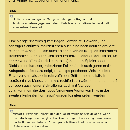
und -Anime mal ausgenommen) eher nicht...
Zitat
Dürfte schon eine ganze Menge ziemlich guter Bogen- und
Armbrustschützen gegeben haben. Details aus Einzelkämpfen sind halt
eher selten überliefert.
Eine Menge "ziemlich guter" Bogen-, Armbrust-, Gewehr-, und
sonstiger Schützen impliziert eben auch eine noch deutlich größere
Menge
nicht
so guter, die auch an den diversen Kämpfen teilnehmen.
Rollenspiele orientieren sich aber tendenziell eher an der Fiktion, wo
der einzelne Kämpfer mit Hauptrolle (ob nun als Spieler- oder
Nichtspielercharakter, im letzteren Fall natürlich auch gerne mal als
Antagonist) öfter dazu neigt, ein ausgesprochener Meister seines
Fachs zu sein, als es ein rein zufälliger Griff in eine realistisch-
repräsentative Menschenmasse rechtfertigen würde -- und dann darf
der eben aus meiner Sicht allemal auch mit Manövern
durchkommen, die den Typus "anonymer Vierter von links in der
zweiten Reihe der Formation" gnadenlos überfordern würden.
Zitat
Mir fällt nur Wilhelm Tell ein; und der Fall ist freilich anders gelagert, wenn
auch doch irgendwie vergleichbar. Und eine gute Erinnerung daran, dass
ein Treffer auf die falsche Person potentiell tödlich ist; was die meisten
Rollenspiele nicht abbilden.