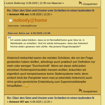
«
Letzte Änderung: 6.08.2025 | 12:39 von Maarzan
»
Gespeichert
Re: Über den Sinn und Unsinn vom Schießen in einen laufenden Nahkamp
«
Antwort #56 am:
6.08.2025 | 12:20 »
nobody@home
Username: nobody@home
Zitat von: felixs am 6.08.2025 | 11:58
Ich würde dabei bleiben, dass es im Normalfall keine gute Idee ist, in
Nahkämpfe zu schießen. Und ich würde behaupten, dass das historisch
höchst selten gewesen sein dürfte. Hat jemand Gegenbeispiele?
Historisch betrachtet waren die meisten Schützen, die vor der Frage
gestanden haben dürften, allerdings auch praktisch per Definition nur
mehr oder weniger "Durchschnitt". Wenn wir
daran
strikt jeden
einzelnen Rollenspielcharakter messen wollten, bräuchten wir
eigentlich auch beispielsweise keine Stufensysteme mehr, denn
einfach bloß die
Rangleiter
kann man ja (ebenfalls historisch) auch
ohne große persönliche Entwicklung zum Supereinzelkämpfer
hinauffallen...
Gespeichert
Re: Über den Sinn und Unsinn vom Schießen in einen laufenden Nahkamp
«
Antwort #57 am:
6.08.2025 | 12:25 »