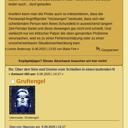
leider auch... doof gelaufen.
Insofern kann man die Probe auch so interpretieren, dass die
Fernkampf Angriffsprobe "misslungen" bedeutet, dass sich der
schießenden Person kein freies Schussfeld in ausreichend langem
Zeit-Fenster bietet und diese deswegen gar nicht erst schießt. Und
vielleicht nur ein kritischer Patzer die oben genannten Probleme
verursachen, weil es zu einer Fehleinschätzung oder zu einer
unvorhersehbaren Situationsentwicklung kam.
«
Letzte Änderung: 6.08.2025 | 13:55 von Boba Fett
»
Gespeichert
Kopfgeldjäger? Diesen Abschaum brauchen wir hier nicht!
Re: Über den Sinn und Unsinn vom Schießen in einen laufenden Nahkamp
«
Antwort #63 am:
6.08.2025 | 14:27 »
Gruftengel
Username: Gruftengel
Zitat von: Maarzan am 6.08.2025 | 12:17