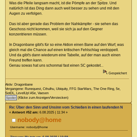
Was die Pfeile langsam macht, ist die Pömpfe an der Spitze. Und
natürlich ist das Ding dann auch weit besser zu sehen und mit den
Augen zu verfolgen.
Das ist aber gerade das Problem der Nahkämpfer - sie sehen das
Geschoss nicht kommen, weil sie sich ja auf den Gegner
konzentrieren müssen.
In Dragonbane gibt's für so eine Aktion einen Bane auf den Wurf, was
gleich mal die Chance auf einen kritischen Fehlschlag verdoppelt.
Und da gibt's dann wiederum eine Tabelle, auf der man auch einen
Freund treffen kann.
Genau sowas hat uns schonmal fast einen SC gekostet...
Gespeichert
Aktiv: Dragonbane
Vergangene: Runequest, Cthulhu, Ubiquity, FFG StarWars, The One Ring, 5e,
SotDL, LevelUp! A5e, Vaesen
(Klicke zum Anzeigen/Verstecken)
Re: Über den Sinn und Unsinn vom Schießen in einen laufenden Nahkamp
«
Antwort #52 am:
6.08.2025 | 11:34 »
nobody@home
Username: nobody@home
Zitat von: Ma tetz am 6.08.2025 | 10:59