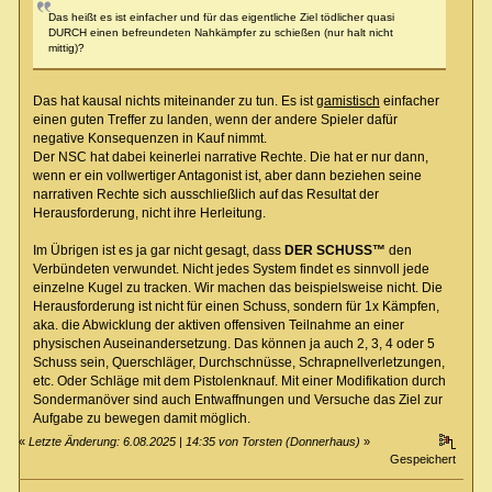
Das heißt es ist einfacher und für das eigentliche Ziel tödlicher quasi
DURCH einen befreundeten Nahkämpfer zu schießen (nur halt nicht
mittig)?
Das hat kausal nichts miteinander zu tun. Es ist
gamistisch
einfacher
einen guten Treffer zu landen, wenn der andere Spieler dafür
negative Konsequenzen in Kauf nimmt.
Der NSC hat dabei keinerlei narrative Rechte. Die hat er nur dann,
wenn er ein vollwertiger Antagonist ist, aber dann beziehen seine
narrativen Rechte sich ausschließlich auf das Resultat der
Herausforderung, nicht ihre Herleitung.
Im Übrigen ist es ja gar nicht gesagt, dass
DER SCHUSS™
den
Verbündeten verwundet. Nicht jedes System findet es sinnvoll jede
einzelne Kugel zu tracken. Wir machen das beispielsweise nicht. Die
Herausforderung ist nicht für einen Schuss, sondern für 1x Kämpfen,
aka. die Abwicklung der aktiven offensiven Teilnahme an einer
physischen Auseinandersetzung. Das können ja auch 2, 3, 4 oder 5
Schuss sein, Querschläger, Durchschnüsse, Schrapnellverletzungen,
etc. Oder Schläge mit dem Pistolenknauf. Mit einer Modifikation durch
Sondermanöver sind auch Entwaffnungen und Versuche das Ziel zur
Aufgabe zu bewegen damit möglich.
«
Letzte Änderung: 6.08.2025 | 14:35 von Torsten (Donnerhaus)
»
Gespeichert