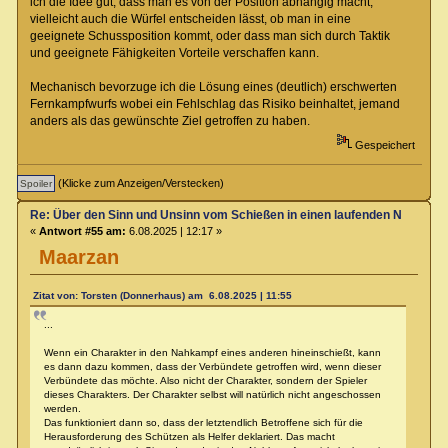
ich die Idee gut, dass man es von der Position abhängig macht,
vielleicht auch die Würfel entscheiden lässt, ob man in eine
geeignete Schussposition kommt, oder dass man sich durch Taktik
und geeignete Fähigkeiten Vorteile verschaffen kann.
Mechanisch bevorzuge ich die Lösung eines (deutlich) erschwerten
Fernkampfwurfs wobei ein Fehlschlag das Risiko beinhaltet, jemand
anders als das gewünschte Ziel getroffen zu haben.
Gespeichert
(Klicke zum Anzeigen/Verstecken)
Re: Über den Sinn und Unsinn vom Schießen in einen laufenden Nahkamp
«
Antwort #55 am:
6.08.2025 | 12:17 »
Maarzan
Zitat von: Torsten (Donnerhaus) am 6.08.2025 | 11:55
...
Wenn ein Charakter in den Nahkampf eines anderen hineinschießt, kann
es dann dazu kommen, dass der Verbündete getroffen wird, wenn dieser
Verbündete das möchte. Also nicht der Charakter, sondern der Spieler
dieses Charakters. Der Charakter selbst will natürlich nicht angeschossen
werden.
Das funktioniert dann so, dass der letztendlich Betroffene sich für die
Herausforderung des Schützen als Helfer deklariert. Das macht