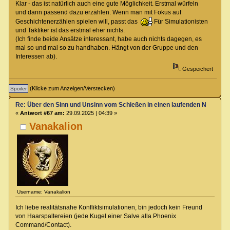
Klar - das ist natürlich auch eine gute Möglichkeit. Erstmal würfeln
und dann passend dazu erzählen. Wenn man mit Fokus auf
Geschichtenerzählen spielen will, passt das
Für Simulationisten
und Taktiker ist das erstmal eher nichts.
(Ich finde beide Ansätze interessant, habe auch nichts dagegen, es
mal so und mal so zu handhaben. Hängt von der Gruppe und den
Interessen ab).
Gespeichert
(Klicke zum Anzeigen/Verstecken)
Re: Über den Sinn und Unsinn vom Schießen in einen laufenden Nahkamp
«
Antwort #67 am:
29.09.2025 | 04:39 »
Vanakalion
Username: Vanakalion
Ich liebe realitätsnahe Konfliktsimulationen, bin jedoch kein Freund
von Haarspaltereien (jede Kugel einer Salve alla Phoenix
Command/Contact).