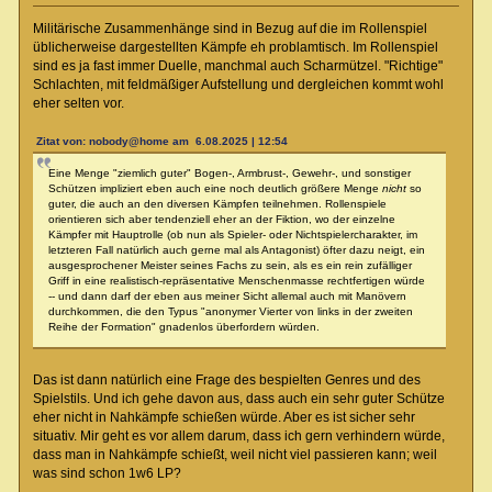
Militärische Zusammenhänge sind in Bezug auf die im Rollenspiel
üblicherweise dargestellten Kämpfe eh problamtisch. Im Rollenspiel
sind es ja fast immer Duelle, manchmal auch Scharmützel. "Richtige"
Schlachten, mit feldmäßiger Aufstellung und dergleichen kommt wohl
eher selten vor.
Zitat von: nobody@home am 6.08.2025 | 12:54
Eine Menge "ziemlich guter" Bogen-, Armbrust-, Gewehr-, und sonstiger
Schützen impliziert eben auch eine noch deutlich größere Menge
nicht
so
guter, die auch an den diversen Kämpfen teilnehmen. Rollenspiele
orientieren sich aber tendenziell eher an der Fiktion, wo der einzelne
Kämpfer mit Hauptrolle (ob nun als Spieler- oder Nichtspielercharakter, im
letzteren Fall natürlich auch gerne mal als Antagonist) öfter dazu neigt, ein
ausgesprochener Meister seines Fachs zu sein, als es ein rein zufälliger
Griff in eine realistisch-repräsentative Menschenmasse rechtfertigen würde
-- und dann darf der eben aus meiner Sicht allemal auch mit Manövern
durchkommen, die den Typus "anonymer Vierter von links in der zweiten
Reihe der Formation" gnadenlos überfordern würden.
Das ist dann natürlich eine Frage des bespielten Genres und des
Spielstils. Und ich gehe davon aus, dass auch ein sehr guter Schütze
eher nicht in Nahkämpfe schießen würde. Aber es ist sicher sehr
situativ. Mir geht es vor allem darum, dass ich gern verhindern würde,
dass man in Nahkämpfe schießt, weil nicht viel passieren kann; weil
was sind schon 1w6 LP?