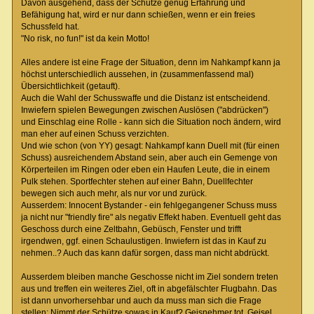
Davon ausgehend, dass der Schütze genug Erfahrung und
Befähigung hat, wird er nur dann schießen, wenn er ein freies
Schussfeld hat.
"No risk, no fun!" ist da kein Motto!
Alles andere ist eine Frage der Situation, denn im Nahkampf kann ja
höchst unterschiedlich aussehen, in (zusammenfassend mal)
Übersichtlichkeit (getauft).
Auch die Wahl der Schusswaffe und die Distanz ist entscheidend.
Inwiefern spielen Bewegungen zwischen Auslösen ("abdrücken")
und Einschlag eine Rolle - kann sich die Situation noch ändern, wird
man eher auf einen Schuss verzichten.
Und wie schon (von YY) gesagt: Nahkampf kann Duell mit (für einen
Schuss) ausreichendem Abstand sein, aber auch ein Gemenge von
Körperteilen im Ringen oder eben ein Haufen Leute, die in einem
Pulk stehen. Sportfechter stehen auf einer Bahn, Duellfechter
bewegen sich auch mehr, als nur vor und zurück.
Ausserdem: Innocent Bystander - ein fehlgegangener Schuss muss
ja nicht nur "friendly fire" als negativ Effekt haben. Eventuell geht das
Geschoss durch eine Zeltbahn, Gebüsch, Fenster und trifft
irgendwen, ggf. einen Schaulustigen. Inwiefern ist das in Kauf zu
nehmen..? Auch das kann dafür sorgen, dass man nicht abdrückt.
Ausserdem bleiben manche Geschosse nicht im Ziel sondern treten
aus und treffen ein weiteres Ziel, oft in abgefälschter Flugbahn. Das
ist dann unvorhersehbar und auch da muss man sich die Frage
stellen: Nimmt der Schütze sowas in Kauf? Geisnehmer tot, Geisel