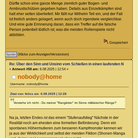
Dürfte schon eine ganze Menge ziemlich guter Bogen- und
Armbrustschützen gegeben haben. Details aus Einzelkämpfen sind
halt eher selten überliefert. Mir fällt nur Wilhelm Tell ein; und der Fall
ist freilich anders gelagert, wenn auch doch irgendwie vergleichbar.
Und eine gute Erinnerung daran, dass ein Treffer auf die falsche
Person potentiell tödlich ist; was die meisten Rollenspiele nicht
abbilden.
Gespeichert
(Klicke zum Anzeigen/Verstecken)
Re: Über den Sinn und Unsinn vom Schießen in einen laufenden Nahkamp
«
Antwort #59 am:
6.08.2025 | 12:54 »
nobody@home
Username: nobody@home
Zitat von: felixs am 6.08.2025 | 12:28
Verstehe ich nicht - Du meinst "Rangleiter" im Sinne militärischer Ränge?
Na ja, letzten Endes
ist
das einem "Stufenaufstieg" Nächste in der
Realität noch am ehesten eine formellen Beförderung. Denn ein
spontanes Höhermutieren zum besseren Kampfmonster kennen wir
ja aus der Wirklichkeit und selbst der meisten Fiktion (Shonen-Manga