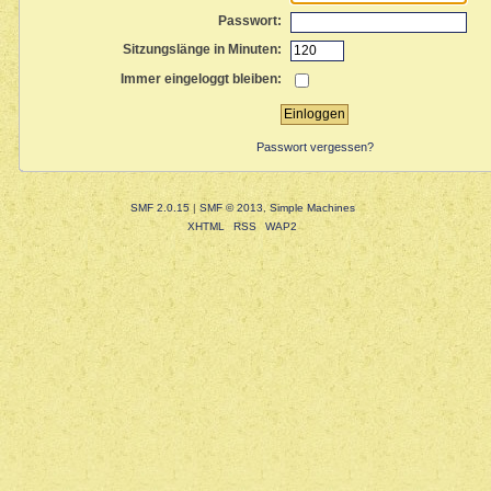
Passwort:
Sitzungslänge in Minuten:
Immer eingeloggt bleiben:
Passwort vergessen?
SMF 2.0.15
|
SMF © 2013
,
Simple Machines
XHTML
RSS
WAP2