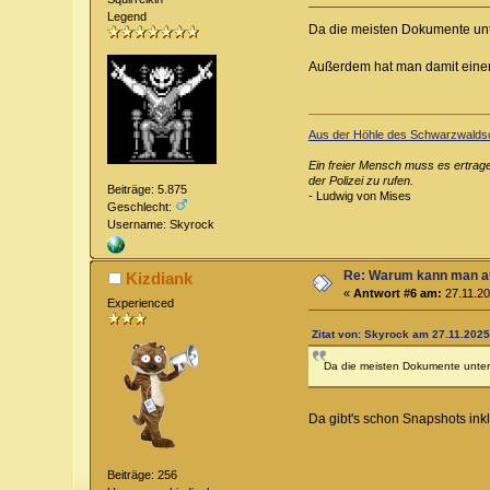
Legend
Da die meisten Dokumente unte
Außerdem hat man damit einen O
Aus der Höhle des Schwarzwalds
Ein freier Mensch muss es ertrage
der Polizei zu rufen.
Beiträge: 5.875
- Ludwig von Mises
Geschlecht:
Username: Skyrock
Re: Warum kann man au
Kizdiank
«
Antwort #6 am:
27.11.20
Experienced
Zitat von: Skyrock am 27.11.2025
Da die meisten Dokumente unter 
Da gibt's schon Snapshots in
Beiträge: 256