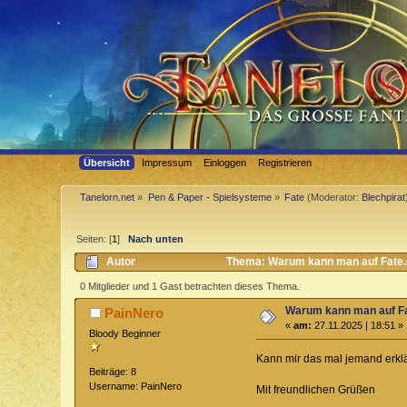
Übersicht
Impressum
Einloggen
Registrieren
Tanelorn.net
»
Pen & Paper - Spielsysteme
»
Fate
(Moderator:
Blechpirat
Seiten: [
1
]
Nach unten
Autor
Thema: Warum kann man auf Fate.d
0 Mitglieder und 1 Gast betrachten dieses Thema.
Warum kann man auf Fa
PainNero
«
am:
27.11.2025 | 18:51 »
Bloody Beginner
Kann mir das mal jemand erk
Beiträge: 8
Username: PainNero
Mit freundlichen Grüßen