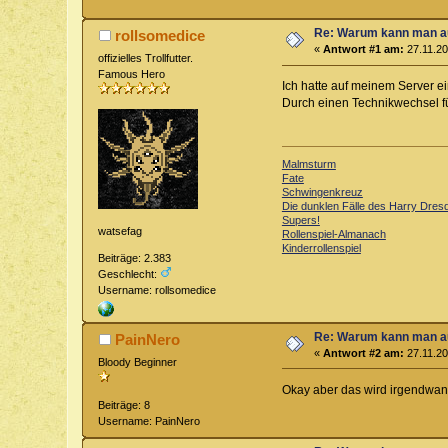
Re: Warum kann man au
rollsomedice
«
Antwort #1 am:
27.11.20
offizielles Trollfutter.
Famous Hero
Ich hatte auf meinem Server e
Durch einen Technikwechsel für
Malmsturm
Fate
Schwingenkreuz
Die dunklen Fälle des Harry Dres
Supers!
watsefag
Rollenspiel-Almanach
Kinderrollenspiel
Beiträge: 2.383
Geschlecht:
Username: rollsomedice
Re: Warum kann man au
PainNero
«
Antwort #2 am:
27.11.20
Bloody Beginner
Okay aber das wird irgendwa
Beiträge: 8
Username: PainNero