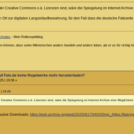
r Creative Commons o.ä. Lizenzen sind, wäre die Spiegelung im Internet Archive 
rt zur digitalen Langzeitaufbewahrung, für den Fall dass die deutsche Fateseite e
chrates
- Mein Rollenspielblog
n können, dass seine Mitmenschen anders handeln und anders leben, als er es für richtig hä
f Fate.de keine Regelwerke mehr herunterladen?
25 | 19:36 »
 | 19:29
Creative Commons o.ä. Lizenzen sind, wäre die Spiegelung im Internet Archive eine Möglichkeit
klusive Downloads:
https://web.archive.org/web/20250617040200mp_/https://faterp