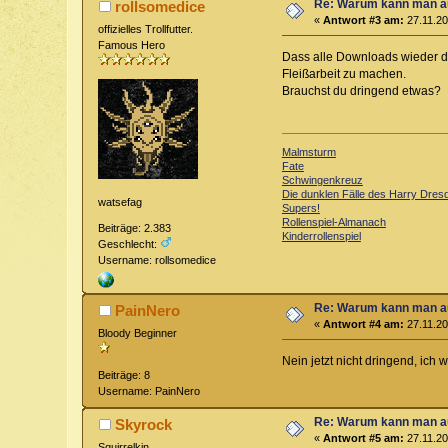
Re: Warum kann man au
rollsomedice
«
Antwort #3 am:
27.11.20
offizielles Trollfutter.
Famous Hero
Dass alle Downloads wieder da 
Fleißarbeit zu machen.
Brauchst du dringend etwas?
Malmsturm
Fate
Schwingenkreuz
Die dunklen Fälle des Harry Dres
watsefag
Supers!
Rollenspiel-Almanach
Beiträge: 2.383
Kinderrollenspiel
Geschlecht:
Username: rollsomedice
Re: Warum kann man au
PainNero
«
Antwort #4 am:
27.11.20
Bloody Beginner
Nein jetzt nicht dringend, ich
Beiträge: 8
Username: PainNero
Re: Warum kann man au
Skyrock
«
Antwort #5 am:
27.11.20
Squirrelkin