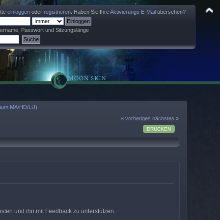
itte
einloggen
oder
registrieren
. Haben Sie Ihre
Aktivierungs E-Mail
übersehen?
zername, Passwort und Sitzungslänge
(Raum MA/HD/LU)
« vorheriges
nächstes »
DRUCKEN
esten und ihn mit Feedback zu unterstützen.