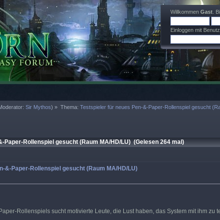
Willkommen
Gast
. B
Einloggen mit Benut
Moderator:
Sir Mythos
) »
Thema:
Testspieler für neues Pen-&-Paper-Rollenspiel gesucht 
-&-Paper-Rollenspiel gesucht (Raum MA/HD/LU) (Gelesen 264 mal)
Pen-&-Paper-Rollenspiel gesucht (Raum MA/HD/LU)
aper-Rollenspiels sucht motivierte Leute, die Lust haben, das System mit ihm zu t