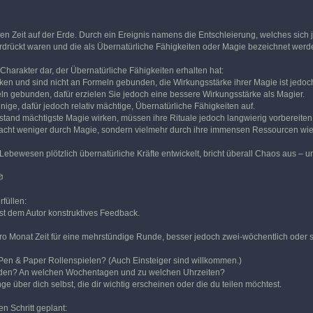
igen Zeit auf der Erde. Durch ein Ereignis namens die Entschleierung, welches sic
terdrückt waren und die als Übernatürliche Fähigkeiten oder Magie bezeichnet werd
Charakter dar, der Übernatürliche Fähigkeiten erhalten hat:
rken und sind nicht an Formeln gebunden, die Wirkungsstärke ihrer Magie ist jedoc
eln gebunden, dafür erzielen Sie jedoch eine bessere Wirkungsstärke als Magier.
ige, dafür jedoch relativ mächtige, Übernatürliche Fähigkeiten auf.
bstand mächtigste Magie wirken, müssen ihre Rituale jedoch langwierig vorbereiten
Macht weniger durch Magie, sondern vielmehr durch ihre immensen Ressourcen wie
Lebewesen plötzlich übernatürliche Kräfte entwickelt, bricht überall Chaos aus – un

rfüllen:
ibst dem Autor konstruktives Feedback.
ro Monat Zeit für eine mehrstündige Runde, besser jedoch zwei-wöchentlich oder 
Pen & Paper Rollenspielen? (Auch Einsteiger sind willkommen.)
trunden? An welchen Wochentagen und zu welchen Uhrzeiten?
ge über dich selbst, die dir wichtig erscheinen oder die du teilen möchtest.
n Schritt geplant: