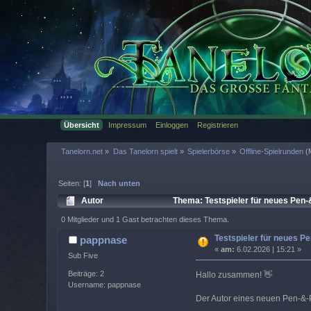
Übersicht
Impressum
Einloggen
Registrieren
Tanelorn.net
»
Das Tanelorn spielt
»
Spielerbörse
»
Offline-Spielrunden
(
Seiten: [
1
]
Nach unten
Autor
Thema: Testspieler für neues Pen
0 Mitglieder und 1 Gast betrachten dieses Thema.
Testspieler für neues 
pappnase
«
am:
6.02.2026 | 15:21 »
Sub Five
Beiträge: 2
Hallo zusammen! 👋
Username: pappnase
Der Autor eines neuen Pen-&-P