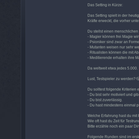
Das Setting in Kürze:
Das Setting spielt in der heut
Kräfte erweckt, die vorher un
Du stellst einen menschlichen 
- Magier können frei Magie wi
- Psioniker sind zwar an Form
- Mutanten weisen nur sehr wen
- Ritualisten können die mit A
- Meditierende erhalten ihre 
Da weltweit etwa jedes 5.000. 
Lust, Testspieler zu werden? 
Du solltest folgende Kriterien e
- Du bist sehr motiviert und g
- Du bist zuverlässig.
- Du hast mindestens einmal p
Welche Erfahrung hast du mit 
Wie oft hast du Zeit für Tes
Bitte erzähle noch ein paar Din
Folgende Runden sind im erste