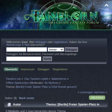
Willkommen
Gast
. Bitte
einloggen
oder
registrieren
. Haben Sie Ihre
Aktivierungs E-Mail
übersehen?
Einloggen mit Benutzername, Passwort und Sitzungslänge
Übersicht
Impressum
Einloggen
Registrieren
Tanelorn.net
»
Das Tanelorn spielt
»
Spielerbörse
»
Offline-Spielrunden
(Moderator:
Sir Mythos
) »
Thema:
[Berlin] Freier Spieler-Platz in DSA-Runde gesucht
« vorheriges
nächstes »
DRUCKEN
Seiten: [
1
]
Nach unten
Autor
Thema: [Berlin] Freier Spieler-Platz in
DSA-Runde gesucht (Gelesen 299 mal)
0 Mitglieder und 1 Gast betrachten dieses Thema.