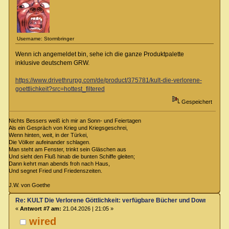
Username: Stormbringer
Wenn ich angemeldet bin, sehe ich die ganze Produktpalette
inklusive deutschem GRW.
https://www.drivethrurpg.com/de/product/375781/kult-die-verlorene-
goettlichkeit?src=hottest_filtered
Gespeichert
Nichts Bessers weiß ich mir an Sonn- und Feiertagen
Als ein Gespräch von Krieg und Kriegsgeschrei,
Wenn hinten, weit, in der Türkei,
Die Völker aufeinander schlagen.
Man steht am Fenster, trinkt sein Gläschen aus
Und sieht den Fluß hinab die bunten Schiffe gleiten;
Dann kehrt man abends froh nach Haus,
Und segnet Fried und Friedenszeiten.
J.W. von Goethe
Re: KULT Die Verlorene Göttlichkeit: verfügbare Bücher und Downloads
«
Antwort #7 am:
21.04.2026 | 21:05 »
wired