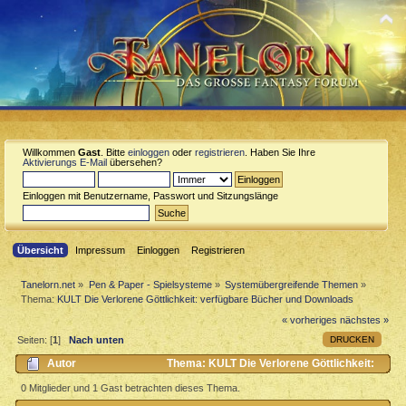
Willkommen
Gast
. Bitte
einloggen
oder
registrieren
. Haben Sie Ihre
Aktivierungs E-Mail
übersehen?
Einloggen mit Benutzername, Passwort und Sitzungslänge
Übersicht
Impressum
Einloggen
Registrieren
Tanelorn.net
»
Pen & Paper - Spielsysteme
»
Systemübergreifende Themen
»
Thema:
KULT Die Verlorene Göttlichkeit: verfügbare Bücher und Downloads
« vorheriges
nächstes »
DRUCKEN
Seiten: [
1
]
Nach unten
Autor
Thema: KULT Die Verlorene Göttlichkeit:
verfügbare Bücher und Downloads (Gelesen 573 mal)
0 Mitglieder und 1 Gast betrachten dieses Thema.