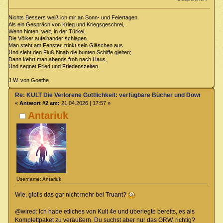
Nichts Bessers weiß ich mir an Sonn- und Feiertagen
Als ein Gespräch von Krieg und Kriegsgeschrei,
Wenn hinten, weit, in der Türkei,
Die Völker aufeinander schlagen.
Man steht am Fenster, trinkt sein Gläschen aus
Und sieht den Fluß hinab die bunten Schiffe gleiten;
Dann kehrt man abends froh nach Haus,
Und segnet Fried und Friedenszeiten.
J.W. von Goethe
Re: KULT Die Verlorene Göttlichkeit: verfügbare Bücher und Downloads
«
Antwort #2 am:
21.04.2026 | 17:57 »
Antariuk
Username: Antariuk
Wie, gibt's das gar nicht mehr bei Truant?
@wired: Ich habe etliches von Kult 4e und überlegte bereits, es als
Komplettpaket zu veräußern. Du suchst aber nur das GRW, richtig?