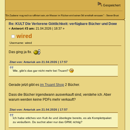
Gespeichert
"Ein Zauberer mag noch so raffiniert sein, ein Messer im Rücken wird seinen Stil ernsthaft versauen." - Steven Brust
Re: KULT Die Verlorene Göttlichkeit: verfügbare Bücher und Downloads
«
Antwort #3 am:
21.04.2026 | 18:37 »
wired
Username: wired
Das ging ja fix.
Zitat von: Antariuk am 21.04.2026 | 17:57
Wie, gibt's das gar nicht mehr bei Truant?
Gerade jetzt gibt es
im Truant Shop
2 Bücher.
Dass die Bücher irgendwann ausverkauft sind, verstehe ich. Aber
warum werden keine PDFs mehr verkauft?
Zitat von: Antariuk am 21.04.2026 | 17:57
Ich habe etliches von Kult 4e und überlegte bereits, es als Komplettpaket
zu veräußern. Du suchst aber nur das GRW, richtig?