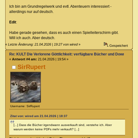
Ich bin am Grundregelwerk und evtl. Abenteuern interessiert -
allerdings nur auf deutsch.
Edit
:
Habe gerade gesehen, dass es auch einen Spielleiterschirm gibt.
Will ich auch. Aber deutsch.
«
Letzte Änderung: 21.04.2026 | 19:27 von wired
»
Gespeichert
Re: KULT Die Verlorene Göttlichkeit: verfügbare Bücher und Downloads
«
Antwort #4 am:
21.04.2026 | 19:54 »
SirRupert
Username: SirRupert
Zitat von: wired am 21.04.2026 | 18:37
[...] Dass die Bücher irgendwann ausverkauft sind, verstehe ich. Aber
warum werden keine PDFs mehr verkauft? [...]