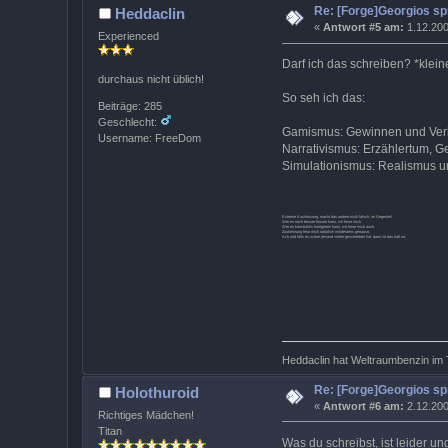
Re: [Forge]Georgios sp
Heddaclin
«
Antwort #5 am:
1.12.200
Experienced
Darf ich das schreiben? *klei
durchaus nicht üblich!
So seh ich das:
Beiträge: 285
Geschlecht:
Gamismus: Gewinnen und Verl
Username: FreeDom
Narrativismus: Erzählertum, Ge
Simulationismus: Realismus u
Extreme Kurzfassung, macht das andere nicht falsch, im Gegenteil.
Wer es noch besser fassen kann, ich freue mich.
Wer es konstruktiv korrigieren kann, ich freue mich auch.
Zustimmung freut mich natürlich mindestens genauso.
Ach und falls es schon jemand vorher geschrieben hat, dann ist das halt so.
Heddaclin hat Weltraumbenzin im 
Re: [Forge]Georgios sp
Holothuroid
«
Antwort #6 am:
2.12.200
Richtiges Mädchen!
Titan
Was du schreibst, ist leider un