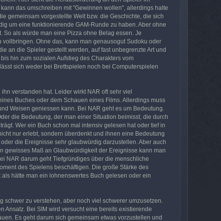
an kann das umschreiben mit "Gewinnen wollen", allerdings halte
die gemeinsam vorgestellte Welt bzw. die Geschichte, die sich
endig um eine funktionierende GAM-Runde zu haben. Aber ohne
ant. So als würde man eine Pizza ohne Belag essen. Je
zu vollbringen. Ohne das, kann man genausogut Sudoku oder
e an die Spieler gestellt werden, auf fast unbegrenzte Art und
 bis hin zum sozialen Aufstieg des Charakters vom
lässt sich weder bei Brettspielen noch bei Computerspielen
hn verstanden hat. Leider wirkt NAR oft sehr viel
n eines Buches oder dem Schauen eines Films. Allerdings muss
n und Weisen geniessen kann. Bei NAR geht es um Bedeutung.
er die Bedeutung, der man einer Situation beimisst, die durch
ägt. Wer ein Buch schon mal intensiv gelesen hat oder tief in
icht nur erlebt, sondern überdenkt und ihnen eine Bedeutung
n oder die Ereignisse sehr glaubwürdig darzustellen. Aber auch
r ein gewisses Maß an Glaubwürdigkeit der Ereignisse kann man
s bei NAR darum geht Tiefgründiges über die menschliche
 Moment des Spielens beschäftigen. Die große Stärke des
st als hätte man ein lohnenswertes Buch gelesen oder ein
ig schwer zu verstehen, aber noch viel schwerer umzusetzen.
n Ansatz. Bei SIM wird versucht eine bereits existierende
auen. Es geht darum sich gemeinsam etwas vorzustellen und