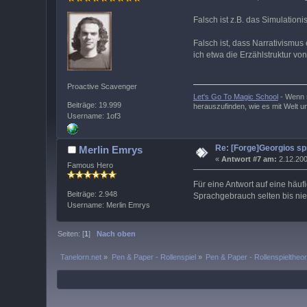
Falsch ist z.B. das Simulatio
Falsch ist, dass Narrativismus
ich etwa die Erzählstruktur v
Proactive Scavenger
Let's Go To Magic School
- Wenn m
Beiträge: 19.999
herauszufinden, wie es mit Welt u
Username: 1of3
Re: [Forge]Georgios sp
Merlin Emrys
«
Antwort #7 am:
2.12.200
Famous Hero
Für eine Antwort auf eine häuf
Beiträge: 2.948
Sprachgebrauch selten bis ni
Username: Merlin Emrys
Seiten: [
1
]
Nach oben
Tanelorn.net
»
Pen & Paper - Rollenspiel
»
Pen & Paper - Rollenspieltheor