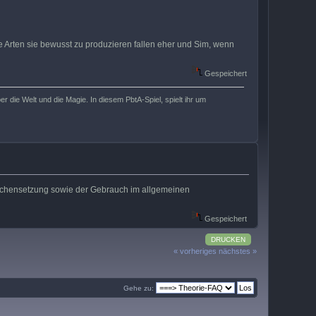
se Arten sie bewusst zu produzieren fallen eher und Sim, wenn
Gespeichert
 die Welt und die Magie. In diesem PbtA-Spiel, spielt ihr um
 Zeichensetzung sowie der Gebrauch im allgemeinen
Gespeichert
DRUCKEN
« vorheriges
nächstes »
Gehe zu: