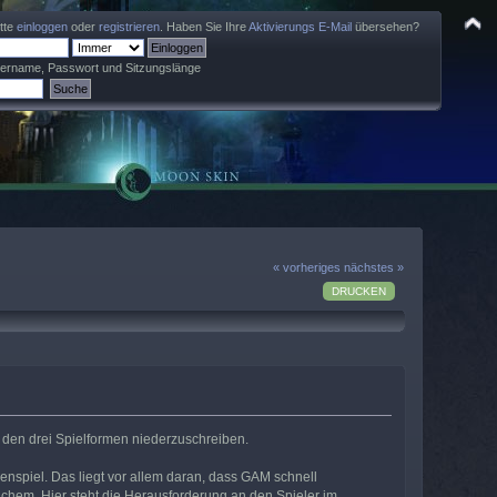
itte
einloggen
oder
registrieren
. Haben Sie Ihre
Aktivierungs E-Mail
übersehen?
zername, Passwort und Sitzungslänge
« vorheriges
nächstes »
DRUCKEN
den drei Spielformen niederzuschreiben.
enspiel. Das liegt vor allem daran, dass GAM schnell
ichem. Hier steht die Herausforderung an den Spieler im