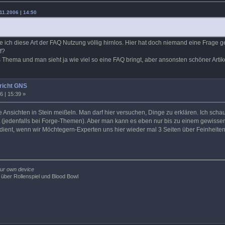
11.2006 | 14:50
ich diese Art der FAQ Nutzung völlig hirnlos. Hier hat doch niemand eine Frage gest
f?
es Thema und man sieht ja wie viel so eine FAQ bringt, aber ansonsten schöner Arti
richt GNS
6 | 15:39 »
ine Ansichten in Stein meißeln. Man darf hier versuchen, Dinge zu erklären. Ich sch
 (jedenfalls bei Forge-Themen). Aber man kann es eben nur bis zu einem gewissen G
edient, wenn wir Möchtegern-Experten uns hier wieder mal 3 Seiten über Feinheite
 our own device
 über Rollenspiel und Blood Bowl