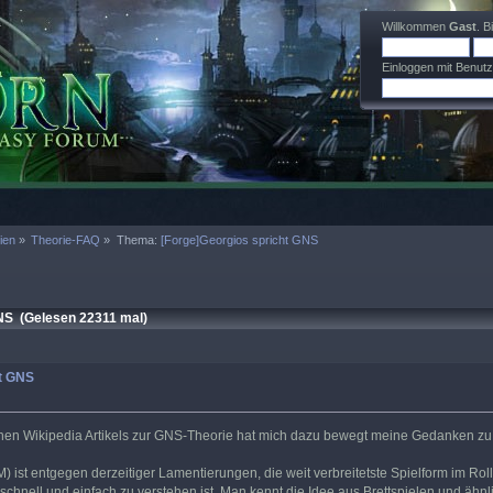
Willkommen
Gast
. B
Einloggen mit Benut
ien
»
Theorie-FAQ
»
Thema:
[Forge]Georgios spricht GNS
NS (Gelesen 22311 mal)
ht GNS
hen Wikipedia Artikels zur GNS-Theorie hat mich dazu bewegt meine Gedanken zu 
 ist entgegen derzeitiger Lamentierungen, die weit verbreitetste Spielform im Roll
chnell und einfach zu verstehen ist. Man kennt die Idee aus Brettspielen und ähnl