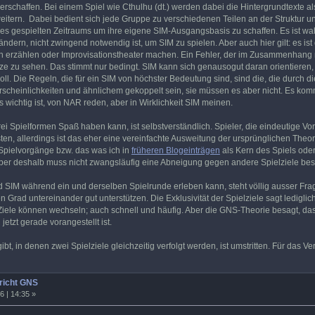
erschaffen. Bei einem Spiel wie Cthulhu (dt.) werden dabei die Hintergrundtexte
eitern. Dabei bedient sich jede Gruppe zu verschiedenen Teilen an der Struktur 
s gespielten Zeitraums um ihre eigene SIM-Ausgangsbasis zu schaffen. Es ist wahr
ndern, nicht zwingend notwendig ist, um SIM zu spielen. Aber auch hier gilt: es is
erzählen oder Improvisationstheater machen. Ein Fehler, der im Zusammenhang mit
ze zu sehen. Das stimmt nur bedingt. SIM kann sich genausogut daran orientieren, 
l. Die Regeln, die für ein SIM von höchster Bedeutung sind, sind die, die durch
cheinlichkeiten und ähnlichem gekoppelt sein, sie müssen es aber nicht. Es kommt 
s wichtig ist, von NAR reden, aber in Wirklichkeit SIM meinen.
rei Spielformen Spaß haben kann, ist selbstverständlich. Spieler, die eindeutige V
sten, allerdings ist das eher eine vereinfachte Ausweitung der ursprünglichen Theo
Spielvorgänge bzw. das was ich in
früheren Blogeinträgen
als Kern des Spiels oder
aber deshalb muss nicht zwangsläufig eine Abneigung gegen andere Spielziele bes
SIM während ein und derselben Spielrunde erleben kann, steht völlig ausser Fra
n Grad untereinander gut unterstützen. Die Exklusivität der Spielziele sagt ledigli
. Ziele können wechseln; auch schnell und häufig. Aber die GNS-Theorie besagt, d
jetzt gerade vorangestellt ist.
bt, in denen zwei Spielziele gleichzeitig verfolgt werden, ist umstritten. Für das 
richt GNS
6 | 14:35 »