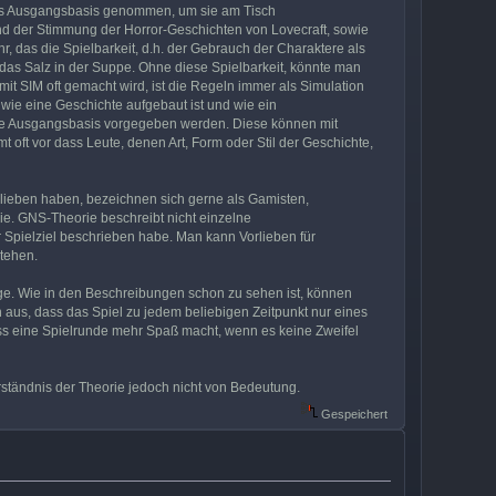
 als Ausgangsbasis genommen, um sie am Tisch
und der Stimmung der Horror-Geschichten von Lovecraft, sowie
, das die Spielbarkeit, d.h. der Gebrauch der Charaktere als
t das Salz in der Suppe. Ohne diese Spielbarkeit, könnte man
 SIM oft gemacht wird, ist die Regeln immer als Simulation
wie eine Geschichte aufgebaut ist und wie ein
 die Ausgangsbasis vorgegeben werden. Diese können mit
oft vor dass Leute, denen Art, Form oder Stil der Geschichte,
orlieben haben, bezeichnen sich gerne als Gamisten,
rie. GNS-Theorie beschreibt nicht einzelne
 Spielziel beschrieben habe. Man kann Vorlieben für
tehen.
ge. Wie in den Beschreibungen schon zu sehen ist, können
ch aus, dass das Spiel zu jedem beliebigen Zeitpunkt nur eines
ass eine Spielrunde mehr Spaß macht, wenn es keine Zweifel
Verständnis der Theorie jedoch nicht von Bedeutung.
Gespeichert