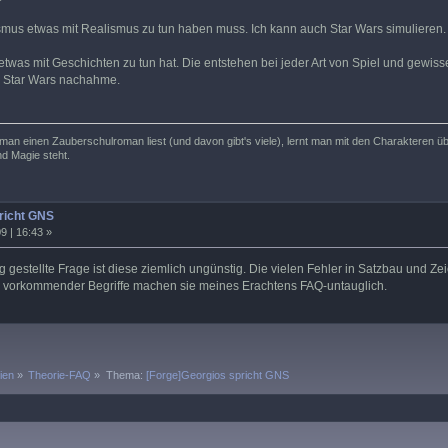
nismus etwas mit Realismus zu tun haben muss. Ich kann auch Star Wars simulieren.
 etwas mit Geschichten zu tun hat. Die entstehen bei jeder Art von Spiel und gewis
on Star Wars nachahme.
an einen Zauberschulroman liest (und davon gibt's viele), lernt man mit den Charakteren über
nd Magie steht.
richt GNS
9 | 16:43 »
ig gestellte Frage ist diese ziemlich ungünstig. Die vielen Fehler in Satzbau und
e vorkommender Begriffe machen sie meines Erachtens FAQ-untauglich.
ien
»
Theorie-FAQ
»
Thema:
[Forge]Georgios spricht GNS