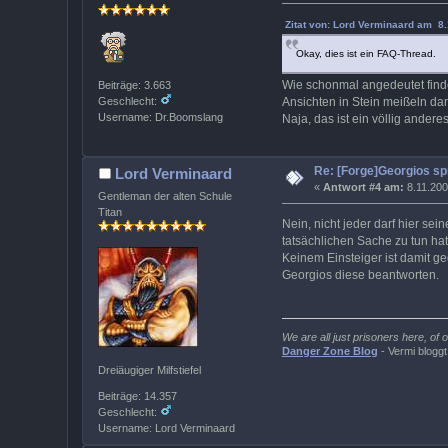
Zitat von: Lord Verminaard am 8.
Okay, dies ist ein FAQ-Thread.
Wie schonmal angedeutet finde 
Beiträge: 3.663
Ansichten in Stein meißeln dar
Geschlecht:
Username: Dr.Boomslang
Naja, das ist ein völlig ander
Re: [Forge]Georgios sp
Lord Verminaard
«
Antwort #4 am:
8.11.200
Gentleman der alten Schule
Titan
Nein, nicht jeder darf hier se
tatsächlichen Sache zu tun hat
Keinem Einsteiger ist damit g
Georgios diese beantworten.
We are all just prisoners here, of
Danger Zone Blog
- Vermi bloggt
Dreiäugiger Milfstiefel
Beiträge: 14.357
Geschlecht:
Username: Lord Verminaard