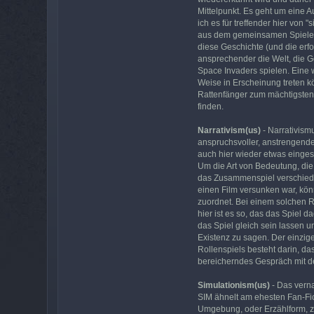
Mittelpunkt. Es geht um eine A
ich es für treffender hier von
aus dem gemeinsamen Spielen 
diese Geschichte (und die erfo
ansprechender die Welt, die 
Space Invaders spielen. Eine w
Weise in Erscheinung treten k
Rattenfänger zum mächtigsten M
finden.
Narrativism(us)
- Narrativism
anspruchsvoller, anstrengende
auch hier wieder etwas einge
Um die Art von Bedeutung, die
das Zusammenspiel verschieden
einen Film versunken war, kön
zuordnet. Bei einem solchen Ro
hier ist es so, das das Spiel 
das Spiel gleich sein lassen u
Existenz zu sagen. Der einzig
Rollenspiels besteht darin, d
bereicherndes Gespräch mit d
Simulationism(us)
- Das verna
SIM ähnelt am ehesten Fan-Fict
Umgebung, oder Erzählform, z