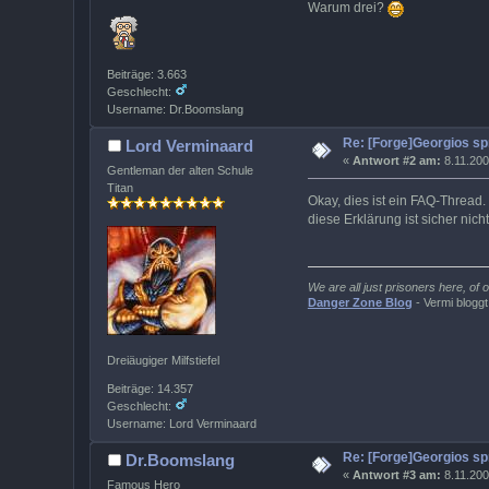
Warum drei?
Beiträge: 3.663
Geschlecht:
Username: Dr.Boomslang
Re: [Forge]Georgios sp
Lord Verminaard
«
Antwort #2 am:
8.11.200
Gentleman der alten Schule
Titan
Okay, dies ist ein FAQ-Thread.
diese Erklärung ist sicher nic
We are all just prisoners here, of
Danger Zone Blog
- Vermi bloggt
Dreiäugiger Milfstiefel
Beiträge: 14.357
Geschlecht:
Username: Lord Verminaard
Re: [Forge]Georgios sp
Dr.Boomslang
«
Antwort #3 am:
8.11.200
Famous Hero