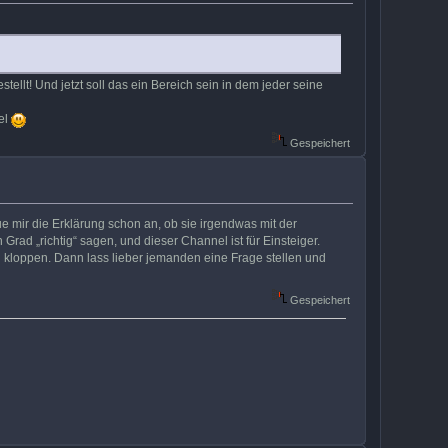
ellt! Und jetzt soll das ein Bereich sein in dem jeder seine
kel
Gespeichert
aue mir die Erklärung schon an, ob sie irgendwas mit der
rad „richtig“ sagen, und dieser Channel ist für Einsteiger.
n kloppen. Dann lass lieber jemanden eine Frage stellen und
Gespeichert