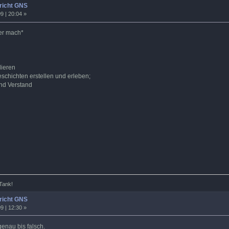
richt GNS
9 | 20:04 »
ner mach*
ieren
schichten erstellen und erleben;
nd Verstand
Tank!
richt GNS
9 | 12:30 »
genau bis falsch.