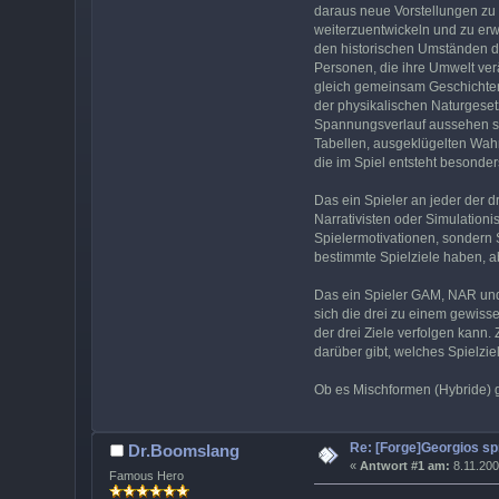
daraus neue Vorstellungen zu 
weiterzuentwickeln und zu erw
den historischen Umständen de
Personen, die ihre Umwelt verä
gleich gemeinsam Geschichten 
der physikalischen Naturgeset
Spannungsverlauf aussehen sol
Tabellen, ausgeklügelten Wahrs
die im Spiel entsteht besonder
Das ein Spieler an jeder der d
Narrativisten oder Simulationi
Spielermotivationen, sondern 
bestimmte Spielziele haben, 
Das ein Spieler GAM, NAR und 
sich die drei zu einem gewisse
der drei Ziele verfolgen kann
darüber gibt, welches Spielziel 
Ob es Mischformen (Hybride) gi
Re: [Forge]Georgios sp
Dr.Boomslang
«
Antwort #1 am:
8.11.200
Famous Hero