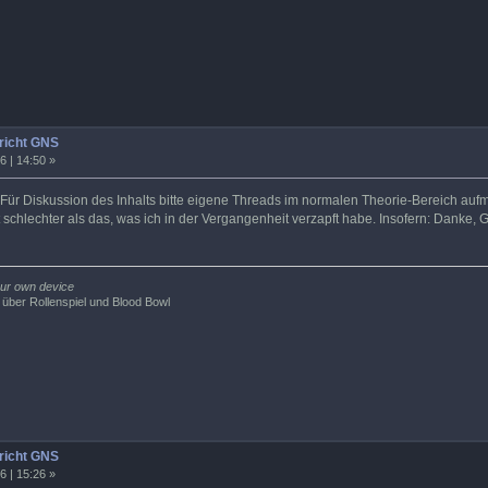
richt GNS
6 | 14:50 »
 Für Diskussion des Inhalts bitte eigene Threads im normalen Theorie-Bereich auf
ht schlechter als das, was ich in der Vergangenheit verzapft habe. Insofern: Danke, 
 our own device
 über Rollenspiel und Blood Bowl
richt GNS
6 | 15:26 »