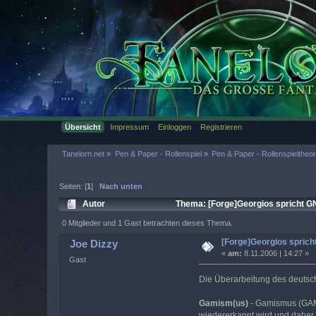
Übersicht
Impressum
Einloggen
Registrieren
Tanelorn.net
»
Pen & Paper - Rollenspiel
»
Pen & Paper - Rollenspieltheor
Seiten: [
1
]
Nach unten
Autor
Thema: [Forge]Georgios spricht G
0 Mitglieder und 1 Gast betrachten dieses Thema.
[Forge]Georgios spric
Joe Dizzy
«
am:
8.11.2006 | 14:27 »
Gast
Die Überarbeitung des deutsc
Gamism(us)
- Gamismus (GAM)
wiedererkannt wird und daher s