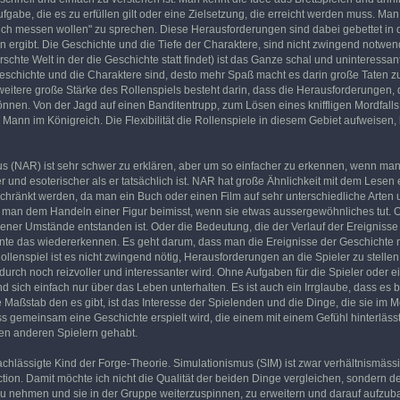
ufgabe, die es zu erfüllen gilt oder eine Zielsetzung, die erreicht werden muss. M
 "sich messen wollen" zu sprechen. Diese Herausforderungen sind dabei gebettet in 
ergibt. Die Geschichte und die Tiefe der Charaktere, sind nicht zwingend notw
rschte Welt in der die Geschichte statt findet) ist das Ganze schal und uninteress
Geschichte und die Charaktere sind, desto mehr Spaß macht es darin große Taten 
eitere große Stärke des Rollenspiels besteht darin, dass die Herausforderungen, di
önnen. Von der Jagd auf einen Banditentrupp, zum Lösen eines kniffligen Mordfalls
ann im Königreich. Die Flexibilität die Rollenspiele in diesem Gebiet aufweisen, 
us (NAR) ist sehr schwer zu erklären, aber um so einfacher zu erkennen, wenn man i
r und esoterischer als er tatsächlich ist. NAR hat große Ähnlichkeit mit dem Lese
schränkt werden, da man ein Buch oder einen Film auf sehr unterschiedliche Arte
 man dem Handeln einer Figur beimisst, wenn sie etwas aussergewöhnliches tut. Od
er Umstände entstanden ist. Oder die Bedeutung, die der Verlauf der Ereignisse tr
nte das wiedererkennen. Es geht darum, dass man die Ereignisse der Geschichte n
llenspiel ist es nicht zwingend nötig, Herausforderungen an die Spieler zu stelle
dadurch noch reizvoller und interessanter wird. Ohne Aufgaben für die Spieler ode
nd sich einfach nur über das Leben unterhalten. Es ist auch ein Irrglaube, dass e
e Maßstab den es gibt, ist das Interesse der Spielenden und die Dinge, die sie im
ass gemeinsam eine Geschichte erspielt wird, die einem mit einem Gefühl hinterläs
en anderen Spielern gehabt.
chlässigte Kind der Forge-Theorie. Simulationismus (SIM) ist zwar verhältnismäss
ion. Damit möchte ich nicht die Qualität der beiden Dinge vergleichen, sondern de
u nehmen und sie in der Gruppe weiterzuspinnen, zu erweitern und darauf aufzub