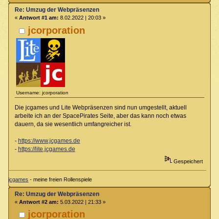
Re: Umzug der Webpräsenzen
«
Antwort #1 am:
8.02.2022 | 20:03 »
jcorporation
Username: jcorporation
Die jcgames und Lite Webpräsenzen sind nun umgestellt, aktuell
arbeite ich an der SpacePirates Seite, aber das kann noch etwas
dauern, da sie wesentlich umfangreicher ist.
-
https://www.jcgames.de
-
https://lite.jcgames.de
Gespeichert
jcgames
- meine freien Rollenspiele
Re: Umzug der Webpräsenzen
«
Antwort #2 am:
5.03.2022 | 21:33 »
jcorporation