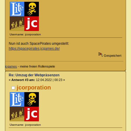
Username: jcorporation
Nun ist auch SpacePirates umgestellt:
https://spacepirates.jcgames.de/
Gespeichert
jcgames
- meine freien Rollenspiele
Re: Umzug der Webpräsenzen
«
Antwort #3 am:
12.04.2022 | 00:23 »
jcorporation
Username: jcorporation