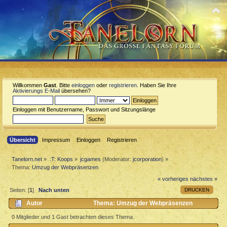
Willkommen
Gast
. Bitte
einloggen
oder
registrieren
. Haben Sie Ihre
Aktivierungs E-Mail
übersehen?
Einloggen mit Benutzername, Passwort und Sitzungslänge
Übersicht
Impressum
Einloggen
Registrieren
Tanelorn.net
»
:T: Koops
»
jcgames
(Moderator:
jcorporation
) »
Thema:
Umzug der Webpräsenzen
« vorheriges
nächstes »
DRUCKEN
Seiten: [
1
]
Nach unten
Autor
Thema: Umzug der Webpräsenzen
(Gelesen 2645 mal)
0 Mitglieder und 1 Gast betrachten dieses Thema.