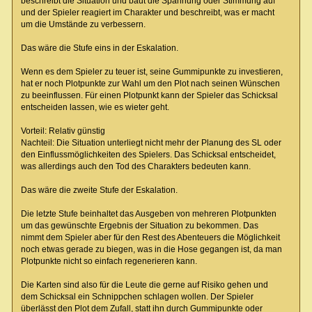
beschreibt die Situation und baut die Spannung oder Stimmung auf
und der Spieler reagiert im Charakter und beschreibt, was er macht
um die Umstände zu verbessern.
Das wäre die Stufe eins in der Eskalation.
Wenn es dem Spieler zu teuer ist, seine Gummipunkte zu investieren,
hat er noch Plotpunkte zur Wahl um den Plot nach seinen Wünschen
zu beeinflussen. Für einen Plotpunkt kann der Spieler das Schicksal
entscheiden lassen, wie es wieter geht.
Vorteil: Relativ günstig
Nachteil: Die Situation unterliegt nicht mehr der Planung des SL oder
den Einflussmöglichkeiten des Spielers. Das Schicksal entscheidet,
was allerdings auch den Tod des Charakters bedeuten kann.
Das wäre die zweite Stufe der Eskalation.
Die letzte Stufe beinhaltet das Ausgeben von mehreren Plotpunkten
um das gewünschte Ergebnis der Situation zu bekommen. Das
nimmt dem Spieler aber für den Rest des Abenteuers die Möglichkeit
noch etwas gerade zu biegen, was in die Hose gegangen ist, da man
Plotpunkte nicht so einfach regenerieren kann.
Die Karten sind also für die Leute die gerne auf Risiko gehen und
dem Schicksal ein Schnippchen schlagen wollen. Der Spieler
überlässt den Plot dem Zufall, statt ihn durch Gummipunkte oder