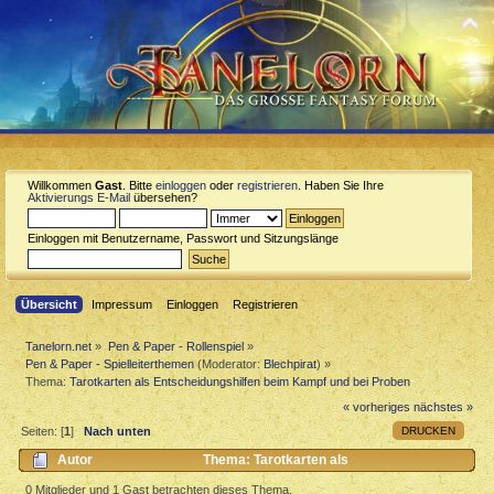
Willkommen
Gast
. Bitte
einloggen
oder
registrieren
. Haben Sie Ihre
Aktivierungs E-Mail
übersehen?
Einloggen mit Benutzername, Passwort und Sitzungslänge
Übersicht
Impressum
Einloggen
Registrieren
Tanelorn.net
»
Pen & Paper - Rollenspiel
»
Pen & Paper - Spielleiterthemen
(Moderator:
Blechpirat
) »
Thema:
Tarotkarten als Entscheidungshilfen beim Kampf und bei Proben
« vorheriges
nächstes »
DRUCKEN
Seiten: [
1
]
Nach unten
Autor
Thema: Tarotkarten als
Entscheidungshilfen beim Kampf und bei Proben (Gelesen 9746 mal)
0 Mitglieder und 1 Gast betrachten dieses Thema.