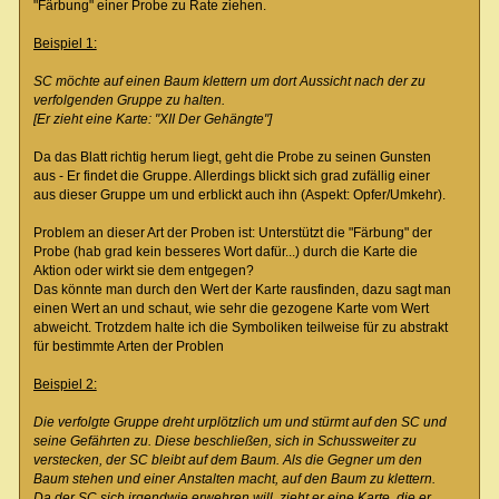
"Färbung" einer Probe zu Rate ziehen.
Beispiel 1:
SC möchte auf einen Baum klettern um dort Aussicht nach der zu
verfolgenden Gruppe zu halten.
[Er zieht eine Karte: "XII Der Gehängte"]
Da das Blatt richtig herum liegt, geht die Probe zu seinen Gunsten
aus - Er findet die Gruppe. Allerdings blickt sich grad zufällig einer
aus dieser Gruppe um und erblickt auch ihn (Aspekt: Opfer/Umkehr).
Problem an dieser Art der Proben ist: Unterstützt die "Färbung" der
Probe (hab grad kein besseres Wort dafür...) durch die Karte die
Aktion oder wirkt sie dem entgegen?
Das könnte man durch den Wert der Karte rausfinden, dazu sagt man
einen Wert an und schaut, wie sehr die gezogene Karte vom Wert
abweicht. Trotzdem halte ich die Symboliken teilweise für zu abstrakt
für bestimmte Arten der Problen
Beispiel 2:
Die verfolgte Gruppe dreht urplötzlich um und stürmt auf den SC und
seine Gefährten zu. Diese beschließen, sich in Schussweiter zu
verstecken, der SC bleibt auf dem Baum. Als die Gegner um den
Baum stehen und einer Anstalten macht, auf den Baum zu klettern.
Da der SC sich irgendwie erwehren will, zieht er eine Karte, die er