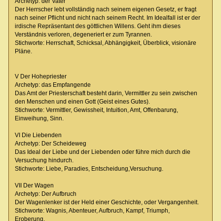
Archetyp: der Vater
Der Herrscher lebt vollständig nach seinem eigenen Gesetz, er fragt
nach seiner Pflicht und nicht nach seinem Recht. Im Idealfall ist er der
irdische Repräsentant des göttlichen Willens. Geht ihm dieses
Verständnis verloren, degeneriert er zum Tyrannen.
Stichworte: Herrschaft, Schicksal, Abhängigkeit, Überblick, visionäre
Pläne.
V Der Hohepriester
Archetyp: das Empfangende
Das Amt der Priesterschaft besteht darin, Vermittler zu sein zwischen
den Menschen und einen Gott (Geist eines Gutes).
Stichworte: Vermittler, Gewissheit, Intuition, Amt, Offenbarung,
Einweihung, Sinn.
VI Die Liebenden
Archetyp: Der Scheideweg
Das Ideal der Liebe und der Liebenden oder führe mich durch die
Versuchung hindurch.
Stichworte: Liebe, Paradies, Entscheidung,Versuchung.
VII Der Wagen
Archetyp: Der Aufbruch
Der Wagenlenker ist der Held einer Geschichte, oder Vergangenheit.
Stichworte: Wagnis, Abenteuer, Aufbruch, Kampf, Triumph,
Eroberung.