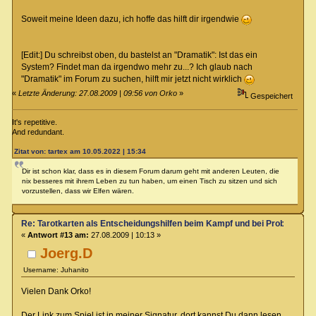
Soweit meine Ideen dazu, ich hoffe das hilft dir irgendwie
[Edit:] Du schreibst oben, du bastelst an "Dramatik": Ist das ein
System? Findet man da irgendwo mehr zu...? Ich glaub nach
"Dramatik" im Forum zu suchen, hilft mir jetzt nicht wirklich
«
Letzte Änderung: 27.08.2009 | 09:56 von Orko
»
Gespeichert
It's repetitive.
And redundant.
Zitat von: tartex am 10.05.2022 | 15:34
Dir ist schon klar, dass es in diesem Forum darum geht mit anderen Leuten, die
nix besseres mit ihrem Leben zu tun haben, um einen Tisch zu sitzen und sich
vorzustellen, dass wir Elfen wären.
Re: Tarotkarten als Entscheidungshilfen beim Kampf und bei Proben
«
Antwort #13 am:
27.08.2009 | 10:13 »
Joerg.D
Username: Juhanito
Vielen Dank Orko!
Der Link zum Spiel ist in meiner Signatur, dort kannst Du dann lesen,