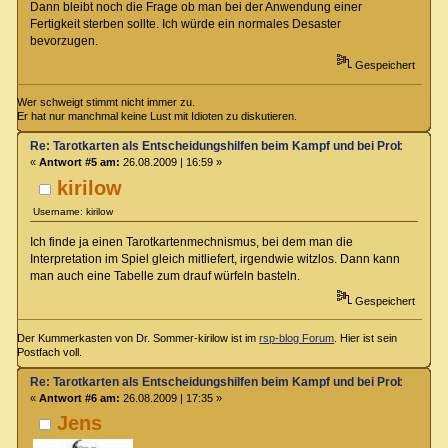
Dann bleibt noch die Frage ob man bei der Anwendung einer
Fertigkeit sterben sollte. Ich würde ein normales Desaster
bevorzugen.
Gespeichert
Wer schweigt stimmt nicht immer zu.
Er hat nur manchmal keine Lust mit Idioten zu diskutieren.
Re: Tarotkarten als Entscheidungshilfen beim Kampf und bei Proben
«
Antwort #5 am:
26.08.2009 | 16:59 »
kirilow
Username: kirilow
Ich finde ja einen Tarotkartenmechnismus, bei dem man die
Interpretation im Spiel gleich mitliefert, irgendwie witzlos. Dann kann
man auch eine Tabelle zum drauf würfeln basteln.
Gespeichert
Der Kummerkasten von Dr. Sommer-kirilow ist im
rsp-blog Forum
. Hier ist sein
Postfach voll.
Re: Tarotkarten als Entscheidungshilfen beim Kampf und bei Proben
«
Antwort #6 am:
26.08.2009 | 17:35 »
Jens