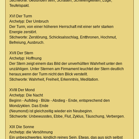
Stichworte: Gebunden sein, Schatten, Schwierigkeiten, Lüge,
Teufelspakt.
XVI Der Turm
Archetyp: Der Umbruch
Der Turm, von einer höheren Herrschaft mit einer sehr starken
Energie zerstört.
Stichworte: Zerstörung, Schicksalsschlag, Entthronen, Hochmut,
Befreiung, Ausbruch.
XVII Der Stern
Archetyp: Hoffnung
Der Stern zeigt einem das Bild der unverhüllten Wahrheit unter den
unzähligen. Unter Sternen am Firmament leuchtet der Stern deutlich
heraus,wenn der Turm nicht den Blick verstellt.
Stichworte: Wahrheit, Freiheit, Erkenntnis, Meditation.
XVIII Der Mond
Archetyp: Die Nacht
Beginn - Aufstieg - Blüte - Abstieg - Ende, entsprechend den
Mondzyklen. Das Ende
(Neumond) ist gleichzeitig wieder ein Neubeginn.
Stichworte: Unbewusstes, Ebbe, Flut, Zyklus, Täuschung, Verbergen.
XIX Die Sonne
Archetyp: die Versöhnung
Ein unbeschwertes, kindlich reines Sein. Etwas, das aus sich selbst