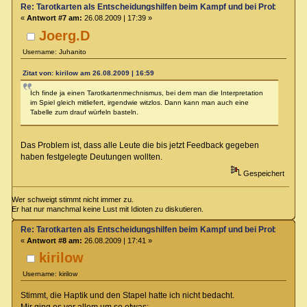
Re: Tarotkarten als Entscheidungshilfen beim Kampf und bei Proben
«
Antwort #7 am:
26.08.2009 | 17:39 »
Joerg.D
Username: Juhanito
Zitat von: kirilow am 26.08.2009 | 16:59
Ich finde ja einen Tarotkartenmechnismus, bei dem man die Interpretation
im Spiel gleich mitliefert, irgendwie witzlos. Dann kann man auch eine
Tabelle zum drauf würfeln basteln.
Das Problem ist, dass alle Leute die bis jetzt Feedback gegeben
haben festgelegte Deutungen wollten.
Gespeichert
Wer schweigt stimmt nicht immer zu.
Er hat nur manchmal keine Lust mit Idioten zu diskutieren.
Re: Tarotkarten als Entscheidungshilfen beim Kampf und bei Proben
«
Antwort #8 am:
26.08.2009 | 17:41 »
kirilow
Username: kirilow
Stimmt, die Haptik und den Stapel hatte ich nicht bedacht.
Mir ging es vor allem um so etwas: