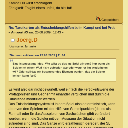
Kampf: Du wirst erschlagen!
Fähigkeit: Es gibt einen unfall, du bist tot!
Gespeichert
Re: Tarotkarten als Entscheidungshilfen beim Kampf und bei Proben
«
Antwort #3 am:
25.08.2009 | 12:43 »
Joerg.D
Username: Juhanito
Zitat von: critikus am 25.08.2009 | 11:34
Eine interressante Idee. Wie willst du das ins Spiel bringen? Nur wenn ein
Spieler mit einem Wurf nicht zufrieden war oder wenn er ihn wiederholen
will? Oder soll das ein bestimmendes Element werden, das die Spieler
lenken kann /soll?
Es wird also gar nicht gewürfelt, weil einfach die Fertigkeitswerte der
Protagonisten und Gegner mit einander verglichen und durch die
Uimstände modifiziert werden.
Das Entscheidungssystem ist in dem Spiel also deterministisch, kann
aber von den Spielern mit der Hilfe von Gummipunkten (die es als
Fanmail oder für das Ausspielen von Sachwächen gibt) verändert
werden, wenn die Spieler mit dem Ausgang der Situation nicht
zufrieden sind sind. Das Ganze wird erzählerisch geregelt, der SL