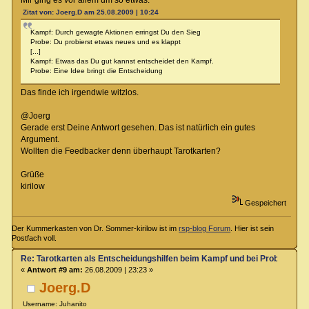
Zitat von: Joerg.D am 25.08.2009 | 10:24
Kampf: Durch gewagte Aktionen erringst Du den Sieg
Probe: Du probierst etwas neues und es klappt
[...]
Kampf: Etwas das Du gut kannst entscheidet den Kampf.
Probe: Eine Idee bringt die Entscheidung
Das finde ich irgendwie witzlos.
@Joerg
Gerade erst Deine Antwort gesehen. Das ist natürlich ein gutes
Argument.
Wollten die Feedbacker denn überhaupt Tarotkarten?
Grüße
kirilow
Gespeichert
Der Kummerkasten von Dr. Sommer-kirilow ist im
rsp-blog Forum
. Hier ist sein
Postfach voll.
Re: Tarotkarten als Entscheidungshilfen beim Kampf und bei Proben
«
Antwort #9 am:
26.08.2009 | 23:23 »
Joerg.D
Username: Juhanito