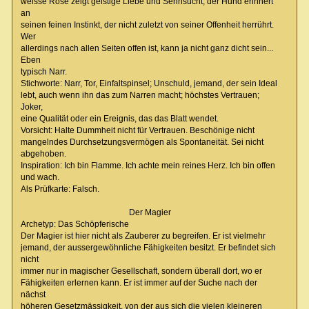
weisse Rose zeigt geistige Liebe und Sehnsucht; der Hund erinnert
an
seinen feinen Instinkt, der nicht zuletzt von seiner Offenheit herrührt.
Wer
allerdings nach allen Seiten offen ist, kann ja nicht ganz dicht sein...
Eben
typisch Narr.
Stichworte: Narr, Tor, Einfaltspinsel; Unschuld, jemand, der sein Ideal
lebt, auch wenn ihn das zum Narren macht; höchstes Vertrauen;
Joker,
eine Qualität oder ein Ereignis, das das Blatt wendet.
Vorsicht: Halte Dummheit nicht für Vertrauen. Beschönige nicht
mangelndes Durchsetzungsvermögen als Spontaneität. Sei nicht
abgehoben.
Inspiration: Ich bin Flamme. Ich achte mein reines Herz. Ich bin offen
und wach.
Als Prüfkarte: Falsch.
Der Magier
Archetyp: Das Schöpferische
Der Magier ist hier nicht als Zauberer zu begreifen. Er ist vielmehr
jemand, der aussergewöhnliche Fähigkeiten besitzt. Er befindet sich
nicht
immer nur in magischer Gesellschaft, sondern überall dort, wo er
Fähigkeiten erlernen kann. Er ist immer auf der Suche nach der
nächst
höheren Gesetzmässigkeit, von der aus sich die vielen kleineren