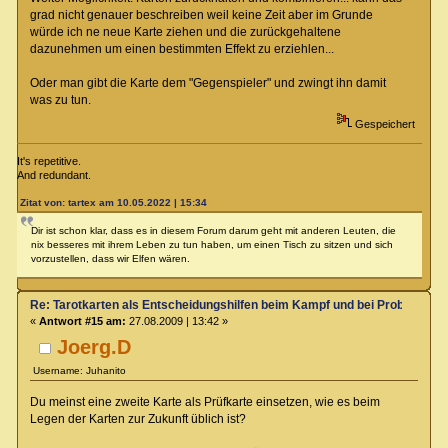
grad nicht genauer beschreiben weil keine Zeit aber im Grunde
würde ich ne neue Karte ziehen und die zurückgehaltene
dazunehmen um einen bestimmten Effekt zu erziehlen...
Oder man gibt die Karte dem "Gegenspieler" und zwingt ihn damit
was zu tun.
Gespeichert
It's repetitive.
And redundant.
Zitat von: tartex am 10.05.2022 | 15:34
Dir ist schon klar, dass es in diesem Forum darum geht mit anderen Leuten, die
nix besseres mit ihrem Leben zu tun haben, um einen Tisch zu sitzen und sich
vorzustellen, dass wir Elfen wären.
Re: Tarotkarten als Entscheidungshilfen beim Kampf und bei Proben
«
Antwort #15 am:
27.08.2009 | 13:42 »
Joerg.D
Username: Juhanito
Du meinst eine zweite Karte als Prüfkarte einsetzen, wie es beim
Legen der Karten zur Zukunft üblich ist?