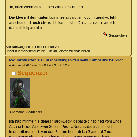
Ja, auch wenn einige nach Würfeln schreien.
Die Idee mit den Karten kommt relativ gut an, doch irgendwo fehlt
anscheinend noch etwas. Ich kann es bloß nicht packen, wie ich
damit richtig arbeite.
Gespeichert
Wer schweigt stimmt nicht immer zu.
Er hat nur manchmal keine Lust mit Idioten zu diskutieren.
Re: Tarotkarten als Entscheidungshilfen beim Kampf und bei Proben
«
Antwort #10 am:
27.08.2009 | 00:32 »
Sequenzer
Username: Sequenzer
Ich hab mir mein eigenes "Tarot-Deck" gebastelt inspiried vom Engel
Arcana Deck. Also zwei Seiten, Positiv/Negativ die man für sich
interpretieren darf. Von den Bildern her hab ich Standard Tarot
genommen aber die werden nach und nach ausgetauscht^^