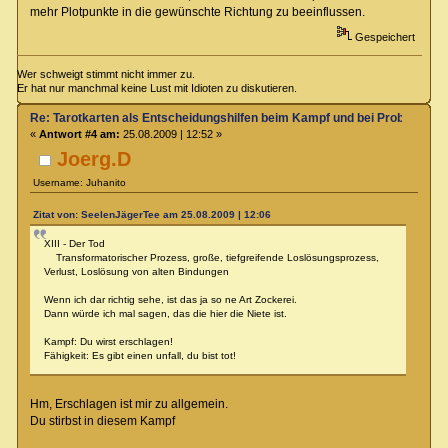
mehr Plotpunkte in die gewünschte Richtung zu beeinflussen.
Gespeichert
Wer schweigt stimmt nicht immer zu.
Er hat nur manchmal keine Lust mit Idioten zu diskutieren.
Re: Tarotkarten als Entscheidungshilfen beim Kampf und bei Proben
«
Antwort #4 am:
25.08.2009 | 12:52 »
Joerg.D
Username: Juhanito
Zitat von: SeelenJägerTee am 25.08.2009 | 12:06
XIII - Der Tod
Transformatorischer Prozess, große, tiefgreifende Loslösungsprozess,
Verlust, Loslösung von alten Bindungen
Wenn ich dar richtig sehe, ist das ja so ne Art Zockerei.
Dann würde ich mal sagen, das die hier die Niete ist.
Kampf: Du wirst erschlagen!
Fähigkeit: Es gibt einen unfall, du bist tot!
Hm, Erschlagen ist mir zu allgemein.
Du stirbst in diesem Kampf