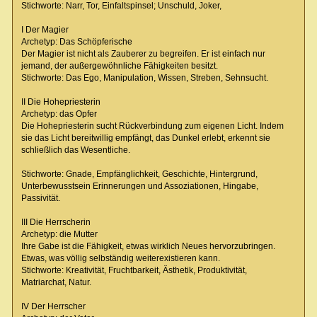
Stichworte: Narr, Tor, Einfaltspinsel; Unschuld, Joker,
I Der Magier
Archetyp: Das Schöpferische
Der Magier ist nicht als Zauberer zu begreifen. Er ist einfach nur
jemand, der außergewöhnliche Fähigkeiten besitzt.
Stichworte: Das Ego, Manipulation, Wissen, Streben, Sehnsucht.
II Die Hohepriesterin
Archetyp: das Opfer
Die Hohepriesterin sucht Rückverbindung zum eigenen Licht. Indem
sie das Licht bereitwillig empfängt, das Dunkel erlebt, erkennt sie
schließlich das Wesentliche.
Stichworte: Gnade, Empfänglichkeit, Geschichte, Hintergrund,
Unterbewusstsein Erinnerungen und Assoziationen, Hingabe,
Passivität.
III Die Herrscherin
Archetyp: die Mutter
Ihre Gabe ist die Fähigkeit, etwas wirklich Neues hervorzubringen.
Etwas, was völlig selbständig weiterexistieren kann.
Stichworte: Kreativität, Fruchtbarkeit, Ästhetik, Produktivität,
Matriarchat, Natur.
IV Der Herrscher