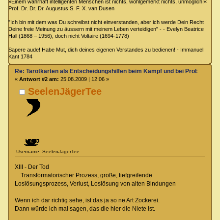
»Einem wahrhaft intelligenten Menschen ist nichts, wohlgemerkt nichts, unmöglich!«
Prof. Dr. Dr. Dr. Augustus S. F. X. van Dusen
"Ich bin mit dem was Du schreibst nicht einverstanden, aber ich werde Dein Recht
Deine freie Meinung zu äussern mit meinem Leben verteidigen" - - Evelyn Beatrice
Hall (1868 – 1956), doch nicht Voltaire (1694-1778)
Sapere aude! Habe Mut, dich deines eigenen Verstandes zu bedienen! - Immanuel
Kant 1784
Re: Tarotkarten als Entscheidungshilfen beim Kampf und bei Proben
«
Antwort #2 am:
25.08.2009 | 12:06 »
SeelenJägerTee
Username: SeelenJägerTee
XIII - Der Tod
Transformatorischer Prozess, große, tiefgreifende
Loslösungsprozess, Verlust, Loslösung von alten Bindungen
Wenn ich dar richtig sehe, ist das ja so ne Art Zockerei.
Dann würde ich mal sagen, das die hier die Niete ist.