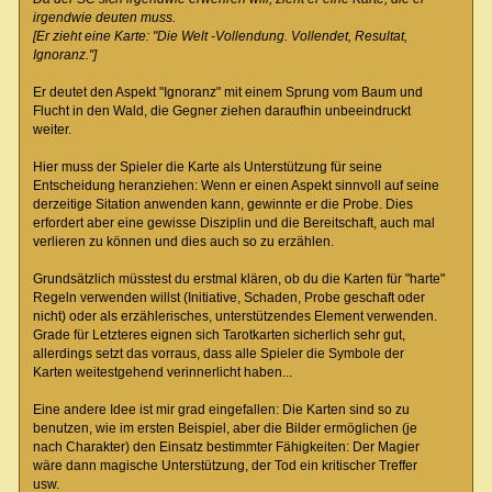
irgendwie deuten muss.
[Er zieht eine Karte: "Die Welt -Vollendung. Vollendet, Resultat,
Ignoranz."]
Er deutet den Aspekt "Ignoranz" mit einem Sprung vom Baum und
Flucht in den Wald, die Gegner ziehen daraufhin unbeeindruckt
weiter.
Hier muss der Spieler die Karte als Unterstützung für seine
Entscheidung heranziehen: Wenn er einen Aspekt sinnvoll auf seine
derzeitige Sitation anwenden kann, gewinnte er die Probe. Dies
erfordert aber eine gewisse Disziplin und die Bereitschaft, auch mal
verlieren zu können und dies auch so zu erzählen.
Grundsätzlich müsstest du erstmal klären, ob du die Karten für "harte"
Regeln verwenden willst (Initiative, Schaden, Probe geschaft oder
nicht) oder als erzählerisches, unterstützendes Element verwenden.
Grade für Letzteres eignen sich Tarotkarten sicherlich sehr gut,
allerdings setzt das vorraus, dass alle Spieler die Symbole der
Karten weitestgehend verinnerlicht haben...
Eine andere Idee ist mir grad eingefallen: Die Karten sind so zu
benutzen, wie im ersten Beispiel, aber die Bilder ermöglichen (je
nach Charakter) den Einsatz bestimmter Fähigkeiten: Der Magier
wäre dann magische Unterstützung, der Tod ein kritischer Treffer
usw.