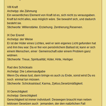
VIII Kraft
Archetyp: die Zähmung
Ein wesentliches Element von Kraft ist es, sich nicht zu verausgaben.
Kraft tut nicht alles, was möglich wäre. Sie bewahrt sich, und dadurch
besteht sie.
Stichworte: Willenstärke. Erziehung. Zentrierung,Reserven.
IX Der Eremit
Archetyp: der Weise
Er ist der Hüter eines Lichtes, weil er sein eigenes Licht gefunden hat
und ihm treu war. Da er frei von persönlichem Ballast ist, kann er sich
einem Menschen, einer Gemeinschaft oder einem Problem ganz
widmen.
Stichworte: Treue, Spiritualität, Hüter, Hirte, Heiliger.
Rad des Schicksals
Archetyp: Die Lebensaufgabe
Wenn Du etwas tust, dann bringe es auch zu Ende, sonst wirst Du es
noch einmal tun müssen.
Stichworte: Schicksalslauf, Karma, Zyklus,Gesetzmäßigkeit.
XI Gerechtigkeit
Archetyp: Gerechtigkeit
Gerechtigkeit ist immer individuell. Deswegen braucht man neben
leblosen Gesetzen auch jemanden, der den natürlichen Fall