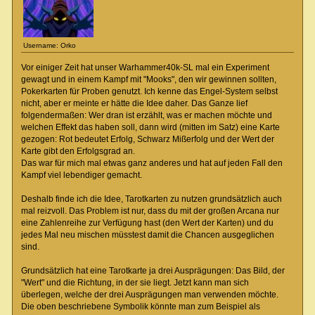
Username: Orko
Vor einiger Zeit hat unser Warhammer40k-SL mal ein Experiment
gewagt und in einem Kampf mit "Mooks", den wir gewinnen sollten,
Pokerkarten für Proben genutzt. Ich kenne das Engel-System selbst
nicht, aber er meinte er hätte die Idee daher. Das Ganze lief
folgendermaßen: Wer dran ist erzählt, was er machen möchte und
welchen Effekt das haben soll, dann wird (mitten im Satz) eine Karte
gezogen: Rot bedeutet Erfolg, Schwarz Mißerfolg und der Wert der
Karte gibt den Erfolgsgrad an.
Das war für mich mal etwas ganz anderes und hat auf jeden Fall den
Kampf viel lebendiger gemacht.
Deshalb finde ich die Idee, Tarotkarten zu nutzen grundsätzlich auch
mal reizvoll. Das Problem ist nur, dass du mit der großen Arcana nur
eine Zahlenreihe zur Verfügung hast (den Wert der Karten) und du
jedes Mal neu mischen müsstest damit die Chancen ausgeglichen
sind.
Grundsätzlich hat eine Tarotkarte ja drei Ausprägungen: Das Bild, der
"Wert" und die Richtung, in der sie liegt. Jetzt kann man sich
überlegen, welche der drei Ausprägungen man verwenden möchte.
Die oben beschriebene Symbolik könnte man zum Beispiel als