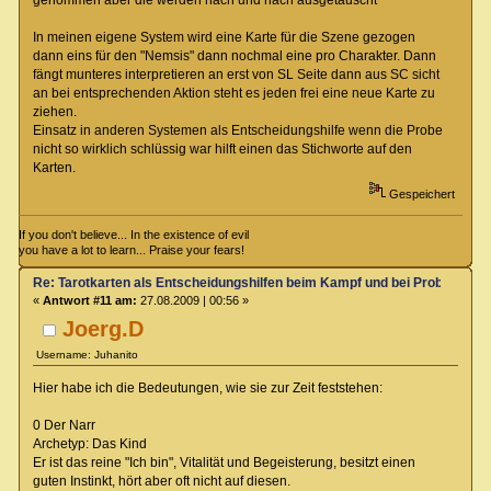
In meinen eigene System wird eine Karte für die Szene gezogen
dann eins für den "Nemsis" dann nochmal eine pro Charakter. Dann
fängt munteres interpretieren an erst von SL Seite dann aus SC sicht
an bei entsprechenden Aktion steht es jeden frei eine neue Karte zu
ziehen.
Einsatz in anderen Systemen als Entscheidungshilfe wenn die Probe
nicht so wirklich schlüssig war hilft einen das Stichworte auf den
Karten.
Gespeichert
If you don't believe... In the existence of evil
you have a lot to learn... Praise your fears!
Re: Tarotkarten als Entscheidungshilfen beim Kampf und bei Proben
«
Antwort #11 am:
27.08.2009 | 00:56 »
Joerg.D
Username: Juhanito
Hier habe ich die Bedeutungen, wie sie zur Zeit feststehen:
0 Der Narr
Archetyp: Das Kind
Er ist das reine "Ich bin", Vitalität und Begeisterung, besitzt einen
guten Instinkt, hört aber oft nicht auf diesen.