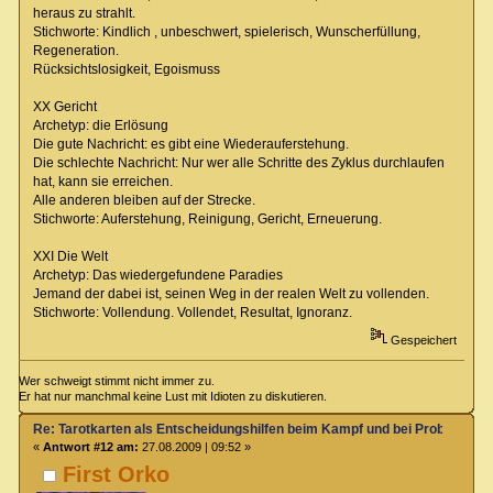
heraus zu strahlt.
Stichworte: Kindlich , unbeschwert, spielerisch, Wunscherfüllung,
Regeneration.
Rücksichtslosigkeit, Egoismuss
XX Gericht
Archetyp: die Erlösung
Die gute Nachricht: es gibt eine Wiederauferstehung.
Die schlechte Nachricht: Nur wer alle Schritte des Zyklus durchlaufen
hat, kann sie erreichen.
Alle anderen bleiben auf der Strecke.
Stichworte: Auferstehung, Reinigung, Gericht, Erneuerung.
XXI Die Welt
Archetyp: Das wiedergefundene Paradies
Jemand der dabei ist, seinen Weg in der realen Welt zu vollenden.
Stichworte: Vollendung. Vollendet, Resultat, Ignoranz.
Gespeichert
Wer schweigt stimmt nicht immer zu.
Er hat nur manchmal keine Lust mit Idioten zu diskutieren.
Re: Tarotkarten als Entscheidungshilfen beim Kampf und bei Proben
«
Antwort #12 am:
27.08.2009 | 09:52 »
First Orko