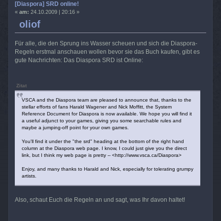
[Diaspora] SRD online!
«
am:
24.10.2009 | 20:16 »
oliof
Für alle, die den Sprung ins Wasser scheuen und sich die Diaspora-
Regeln erstmal anschauen wollen bevor sie das Buch kaufen, gibt es
gute Nachrichten: Das Diaspora SRD ist Online:
Zitat
VSCA and the Diaspora team are pleased to announce that, thanks to the
stellar efforts of fans Harald Wagener and Nick Moffitt, the System
Reference Document for Diaspora is now available. We hope you will find it
a useful adjunct to your games, giving you some searchable rules and
maybe a jumping-off point for your own games.
You'll find it under the "the srd" heading at the bottom of the right hand
column at the Diaspora web page. I know, I could just give you the direct
link, but I think my web page is pretty -- <http://www.vsca.ca/Diaspora>
Enjoy, and many thanks to Harald and Nick, especially for tolerating grumpy
artists.
Also, schaut Euch die Regeln an und sagt, was Ihr davon haltet!