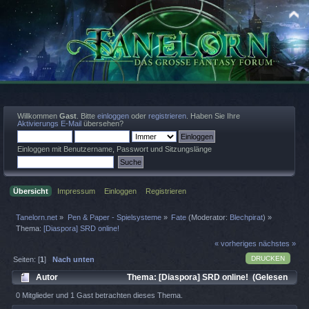
Willkommen
Gast
. Bitte
einloggen
oder
registrieren
. Haben Sie Ihre
Aktivierungs E-Mail
übersehen?
Einloggen mit Benutzername, Passwort und Sitzungslänge
Übersicht
Impressum
Einloggen
Registrieren
Tanelorn.net
»
Pen & Paper - Spielsysteme
»
Fate
(Moderator:
Blechpirat
) »
Thema:
[Diaspora] SRD online!
« vorheriges
nächstes »
DRUCKEN
Seiten: [
1
]
Nach unten
Autor
Thema: [Diaspora] SRD online! (Gelesen
2879 mal)
0 Mitglieder und 1 Gast betrachten dieses Thema.