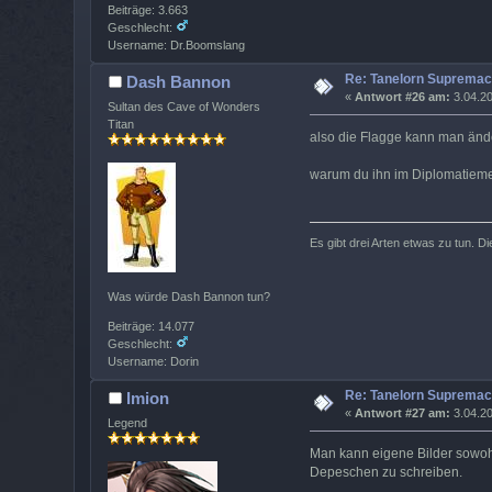
Beiträge: 3.663
Geschlecht:
Username: Dr.Boomslang
Re: Tanelorn Supremac
Dash Bannon
«
Antwort #26 am:
3.04.20
Sultan des Cave of Wonders
Titan
also die Flagge kann man änd
warum du ihn im Diplomatiemen
Es gibt drei Arten etwas zu tun. Di
Was würde Dash Bannon tun?
Beiträge: 14.077
Geschlecht:
Username: Dorin
Re: Tanelorn Supremac
Imion
«
Antwort #27 am:
3.04.20
Legend
Man kann eigene Bilder sowohl
Depeschen zu schreiben.