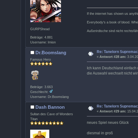
If the internet has shown us anyth
Everybody's a book of blood. Whe
GURPShead
Außerirdische sind nicht rechtsfäh
Beiträge: 4.881
Username: Imion
Re: Tanelorn Supremac
Dr.Boomslang
«
Antwort #28 am:
3.04.20
Famous Hero
Ich kann Deutschland einfach 
die Auswahl wechselt nicht wir
Beiträge: 3.663
Geschlecht:
Username: Dr.Boomslang
Re: Tanelorn Supremac
Dash Bannon
«
Antwort #29 am:
15.04.2
Sultan des Cave of Wonders
Titan
neues Spiel neues Glück
diesmal in groß