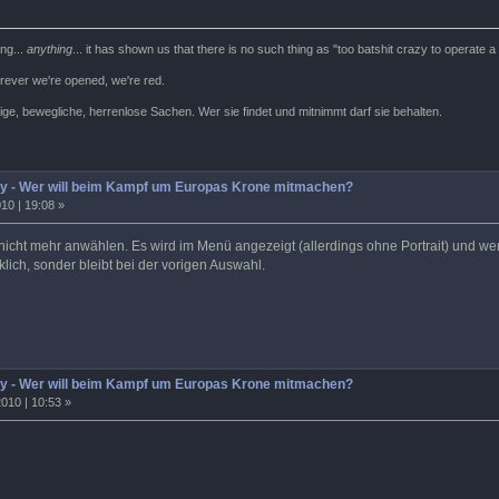
ing...
anything
... it has shown us that there is no such thing as "too batshit crazy to operate 
rever we're opened, we're red.
ige, bewegliche, herrenlose Sachen. Wer sie findet und mitnimmt darf sie behalten.
y - Wer will beim Kampf um Europas Krone mitmachen?
10 | 19:08 »
nicht mehr anwählen. Es wird im Menü angezeigt (allerdings ohne Portrait) und wen
klich, sonder bleibt bei der vorigen Auswahl.
y - Wer will beim Kampf um Europas Krone mitmachen?
010 | 10:53 »