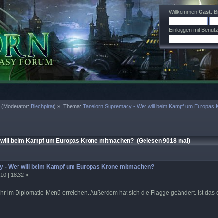
Willkommen
Gast
. B
Einloggen mit Benut
a
(Moderator:
Blechpirat
) »
Thema:
Tanelorn Supremacy - Wer will beim Kampf um Europas
will beim Kampf um Europas Krone mitmachen? (Gelesen 9018 mal)
y - Wer will beim Kampf um Europas Krone mitmachen?
10 | 18:32 »
hr im Diplomatie-Menü erreichen. Außerdem hat sich die Flagge geändert. Ist das 