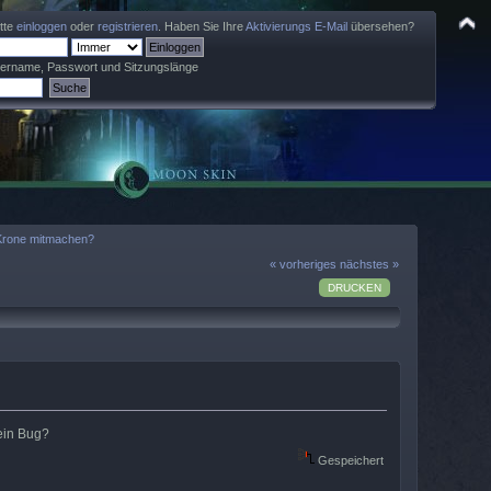
itte
einloggen
oder
registrieren
. Haben Sie Ihre
Aktivierungs E-Mail
übersehen?
zername, Passwort und Sitzungslänge
 Krone mitmachen?
« vorheriges
nächstes »
DRUCKEN
ein Bug?
Gespeichert