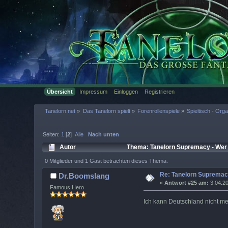
Übersicht
Impressum
Einloggen
Registrieren
Tanelorn.net
»
Das Tanelorn spielt
»
Forenrollenspiele
»
Spieltisch - Org
Seiten:
1
[
2
]
Alle
Nach unten
Autor
Thema: Tanelorn Supremacy - Wer 
0 Mitglieder und 1 Gast betrachten dieses Thema.
Re: Tanelorn Supremac
Dr.Boomslang
«
Antwort #25 am:
3.04.20
Famous Hero
Ich kann Deutschland nicht me