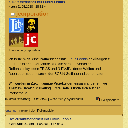
Zusammenarbeit mit Ludus Leonis
«
am:
11.05.2010 | 18:51 »
jcorporation
Username: jcorporation
Ich freue mich, eine Partnerschaft mit
Ludus Leonis
ankündigen zu
dürfen. Unter dieser Marke sind die semi-universellen
Rollenspielsysteme TRiAS und NIP'AJIN, deren Welten und
Abenteuermodule, sowie der ROBIN Settingband beheimatet.
Wir werden in Zukunft einige Projekte gemeinsam angehen, vor
allem im Bereich Marketing. Erste Details finde sich auf der
Partnerseite.
«
Letzte Änderung: 11.05.2010 | 18:54 von jcorporation
»
Gespeichert
jcgames
- meine freien Rollenspiele
Re: Zusammenarbeit mit Ludus Leonis
«
Antwort #1 am:
11.05.2010 | 18:54 »