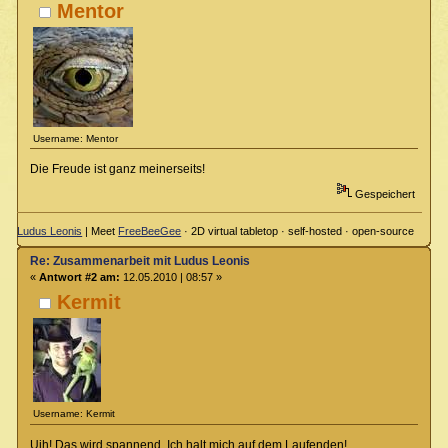
Mentor
Username: Mentor
Die Freude ist ganz meinerseits!
Gespeichert
Ludus Leonis
| Meet
FreeBeeGee
· 2D virtual tabletop · self-hosted · open-source
Re: Zusammenarbeit mit Ludus Leonis
«
Antwort #2 am:
12.05.2010 | 08:57 »
Kermit
Username: Kermit
Uih! Das wird spannend. Ich halt mich auf dem Laufenden!