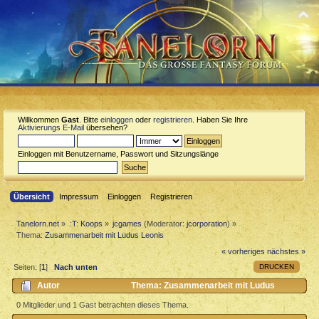
Willkommen
Gast
. Bitte
einloggen
oder
registrieren
. Haben Sie Ihre
Aktivierungs E-Mail
übersehen?
Einloggen mit Benutzername, Passwort und Sitzungslänge
Übersicht
Impressum
Einloggen
Registrieren
Tanelorn.net
»
:T: Koops
»
jcgames
(Moderator:
jcorporation
) »
Thema:
Zusammenarbeit mit Ludus Leonis
« vorheriges
nächstes »
DRUCKEN
Seiten: [
1
]
Nach unten
Autor
Thema: Zusammenarbeit mit Ludus
Leonis (Gelesen 4098 mal)
0 Mitglieder und 1 Gast betrachten dieses Thema.