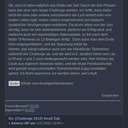
Oh, und ich sehe natürlich das Risiko der Zeit: Durch die drei Phasen
kann das eine sehr lange Challenge werden, ich hoffe, dass dabei
nicht der eine oder andere zwischendrin die Lust verliert oder vom
realen Leben (igitt, reales Leben) eingeholt wird und dadurch
zusätzliche Verzögerungen entstehen. Da ist vor allem von der Jury
wichtig, dass sie sich dahinterklemmt, damit es ein Erfolg wird, und
vielleicht auch ein regelmäßiges Statusupdate, so frei nach dem
Motto "8 Reviews zu 13 Beiträgen fertig". Dann kann man dem Ende
eher entgegenfiebern, und die Spannung bleibt da.
Hmmm, das hängt natürlich auch von der Aktivität der Teilnehmer
während der Challenge ab, und die wird m.E. deutlich höher sein, da
in Phase 1 und 2 noch weitergemacht werden wird. Hier bleiben die
Leute aus eigenem Interesse dabei, und die finale Feedbackrunde
wird gemäß eingeschrumpften Teilnehmerfeld zügig vonstatten
gehen. Ich find's spannend, wir werden sehen, wie's läuft.
(Klicke zum Anzeigen/Verstecken)
Gespeichert
Forenrollenspiel?
FFOR!
Superhelden?
FFOR!
Re: [Challenge 2010] Small Talk
«
Antwort #87 am:
2.07.2010 | 11:50 »