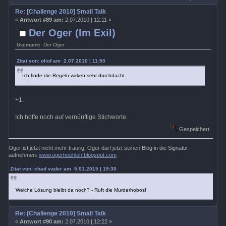
Re: [Challenge 2010] Small Talk
«
Antwort #89 am:
2.07.2010 | 12:11 »
Der Oger (Im Exil)
Username: Der Oger
Zitat von: oliof am 2.07.2010 | 11:50
Ich finde die Regeln wirken sehr durchdacht.
+1.
Ich hoffe noch auf vernünftige Stichworte.
Gespeichert
Oger ist jetzt nicht mehr traurig. Oger darf jetzt seinen Blog in die Signatur
aufnehmen:
www.ogerhoehlen.blogspot.com
Zitat von: chad vader am 5.01.2015 | 19:30
Welche Lösung bleibt da noch? - Ruft die Murderhobos!
Re: [Challenge 2010] Small Talk
«
Antwort #90 am:
2.07.2010 | 12:22 »