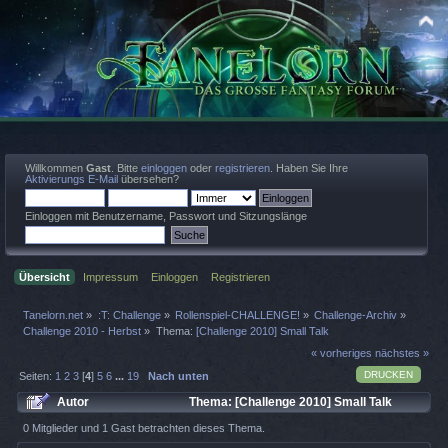
Willkommen
Gast
. Bitte
einloggen
oder
registrieren
. Haben Sie Ihre
Aktivierungs E-Mail
übersehen?
Einloggen mit Benutzername, Passwort und Sitzungslänge
Übersicht
Impressum
Einloggen
Registrieren
Tanelorn.net
»
:T: Challenge
»
Rollenspiel-CHALLENGE!
»
Challenge-Archiv
»
Challenge 2010 - Herbst
»
Thema:
[Challenge 2010] Small Talk
« vorheriges
nächstes »
DRUCKEN
Seiten:
1
2
3
[
4
]
5
6
...
19
Nach unten
Autor
Thema: [Challenge 2010] Small Talk
(Gelesen 152801 mal)
0 Mitglieder und 1 Gast betrachten dieses Thema.