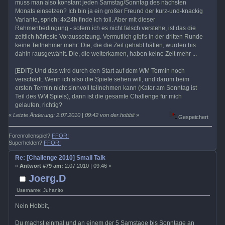
muss man also konstant jeden Samstag/Sonntag des nächsten
Monats einsetzen? Ich bin ja ein großer Freund der kurz-und-knackig
Variante, sprich: 4x24h finde ich toll. Aber mit dieser
Rahmenbedingung - sofern ich es nicht falsch verstehe, ist das die
zeitlich härteste Voraussetzung. Vermutlich gibt's in der dritten Runde
keine Teilnehmer mehr: Die, die die Zeit gehabt hätten, wurden bis
dahin rausgewählt. Die, die weiterkamen, haben keine Zeit mehr ...
[EDIT]: Und das wird durch den Start auf dem WM Termin noch
verschärft. Wenn ich also die Spiele sehen will, und darum beim
ersten Termin nicht sinnvoll teilnehmen kann (Kater am Sonntag ist
Teil des WM Spiels), dann ist die gesamte Challenge für mich
gelaufen, richtig?
«
Letzte Änderung: 2.07.2010 | 09:42 von der.hobbit
»
Gespeichert
Forenrollenspiel?
FFOR!
Superhelden?
FFOR!
Re: [Challenge 2010] Small Talk
«
Antwort #79 am:
2.07.2010 | 09:46 »
Joerg.D
Username: Juhanito
Nein Hobbit,
Du machst einmal und an einem der 5 Samstage bis Sonntage an