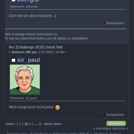
Username: Juhanito
Dich will ich aber trotzdem :-)
Gespeichert
Wer schweigt stimmt nicht immer zu.
Er hat nur manchmal keine Lust mit Idioten zu diskutieren.
Re: [Challenge 2010] Small Talk
«
Antwort #99 am:
2.07.2010 | 14:46 »
sir_paul
Username: sir_paul
Mich kriegt doch nicht jeder
Gespeichert
DRUCKEN
Seiten:
1
2
3
[
4
]
5
6
...
19
Nach oben
« vorheriges
nächstes »