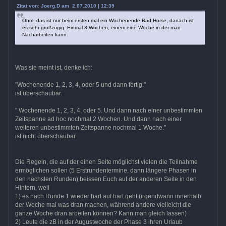
Zitat von: Joerg.D am 2.07.2010 | 12:39
Öhm, das ist nur beim ersten mal ein Wochenende Bad Horse, danach ist
es sehr großzügig. Einmal 3 Wochen, einem eine Woche in der man
Nacharbeiten kann.
Was sie meint ist, denke ich:
"Wochenende 1, 2, 3, 4, oder 5 und dann fertig."
ist überschaubar.
" Wochenende 1, 2, 3, 4, oder 5. Und dann nach einer unbestimmten
Zeitspanne ad hoc nochmal 2 Wochen. Und dann nach einer
weiteren unbestimmten Zeitspanne nochmal 1 Woche."
ist nicht überschaubar.
Die Regeln, die auf der einen Seite möglichst vielen die Teilnahme
ermöglichen sollen (5 Erstrundentermine, dann längere Phasen in
den nächsten Runden) beissen Euch auf der anderen Seite in den
Hintern, weil
1) es nach Runde 1 wieder hart auf hart geht (irgendwann innerhalb
der Woche mal was dran machen, während andere vielleicht die
ganze Woche dran arbeiten können? Kann man gleich lassen)
2) Leute die zB in der Augustwoche der Phase 3 ihren Urlaub