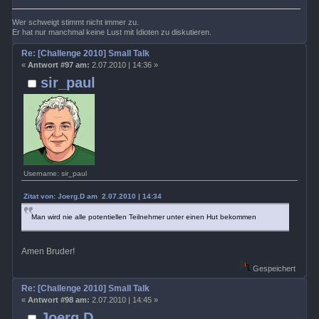
Wer schweigt stimmt nicht immer zu.
Er hat nur manchmal keine Lust mit Idioten zu diskutieren.
Re: [Challenge 2010] Small Talk
«
Antwort #97 am:
2.07.2010 | 14:36 »
sir_paul
Username: sir_paul
Zitat von: Joerg.D am 2.07.2010 | 14:34
Man wird nie alle potentiellen Teilnehmer unter einen Hut bekommen
Amen Bruder!
Gespeichert
Re: [Challenge 2010] Small Talk
«
Antwort #98 am:
2.07.2010 | 14:45 »
Joerg.D