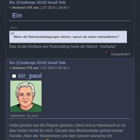
Re: [Challenge 2010] Small Talk
«
Antwort #75 am:
1.07.2010 | 18:08 »
Ein
Zitat
Wenn die Rahmenbedingungen stehen, warum sie weiter verheimlichen?
Das ist der Einfluss der Railroading-Seite der Macht. *muhaha*
Gespeichert
Re: [Challenge 2010] Small Talk
«
Antwort #76 am:
2.07.2010 | 08:35 »
sir_paul
Username: sir_paul
Habe gerade mal die Regeln gelesen, hörst sich ja interessant an ist
aber leider nichts für mich. Gerade das Wochenende gehört meiner
Familie. Allen die Teilnehmern und den Juroren wünsche ich