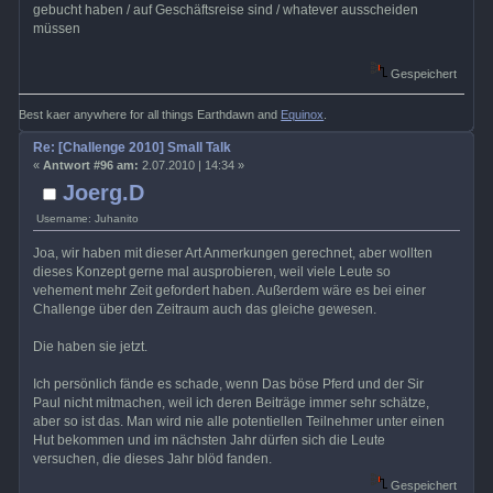
gebucht haben / auf Geschäftsreise sind / whatever ausscheiden
müssen
Gespeichert
Best kaer anywhere for all things Earthdawn and
Equinox
.
Re: [Challenge 2010] Small Talk
«
Antwort #96 am:
2.07.2010 | 14:34 »
Joerg.D
Username: Juhanito
Joa, wir haben mit dieser Art Anmerkungen gerechnet, aber wollten
dieses Konzept gerne mal ausprobieren, weil viele Leute so
vehement mehr Zeit gefordert haben. Außerdem wäre es bei einer
Challenge über den Zeitraum auch das gleiche gewesen.
Die haben sie jetzt.
Ich persönlich fände es schade, wenn Das böse Pferd und der Sir
Paul nicht mitmachen, weil ich deren Beiträge immer sehr schätze,
aber so ist das. Man wird nie alle potentiellen Teilnehmer unter einen
Hut bekommen und im nächsten Jahr dürfen sich die Leute
versuchen, die dieses Jahr blöd fanden.
Gespeichert