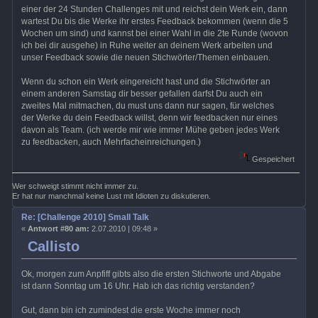
einer der 24 Stunden Challenges mit und reichst dein Werk ein, dann
wartest Du bis die Werke ihr erstes Feedback bekommen (wenn die 5
Wochen um sind) und kannst bei einer Wahl in die 2te Runde (wovon
ich bei dir ausgehe) in Ruhe weiter an deinem Werk arbeiten und
unser Feedback sowie die neuen Stichwörter/Themen einbauen.
Wenn du schon ein Werk eingereicht hast und die Stichwörter an
einem anderen Samstag dir besser gefallen darfst Du auch ein
zweites Mal mitmachen, du must uns dann nur sagen, für welches
der Werke du dein Feedback willst, denn wir feedbacken nur eines
davon als Team. (ich werde mir wie immer Mühe geben jedes Werk
zu feedbacken, auch Mehrfacheinreichungen.)
Gespeichert
Wer schweigt stimmt nicht immer zu.
Er hat nur manchmal keine Lust mit Idioten zu diskutieren.
Re: [Challenge 2010] Small Talk
«
Antwort #80 am:
2.07.2010 | 09:48 »
Callisto
Ok, morgen zum Anpfiff gibts also die ersten Stichworte und Abgabe
ist dann Sonntag um 16 Uhr. Hab ich das richtig verstanden?
Gut, dann bin ich zumindest die erste Woche immer noch