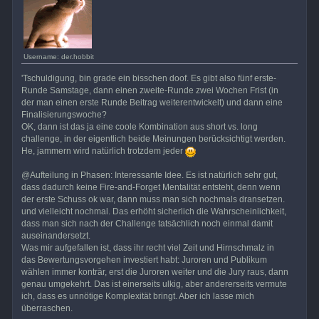
Username: der.hobbit
'Tschuldigung, bin grade ein bisschen doof. Es gibt also fünf erste-
Runde Samstage, dann einen zweite-Runde zwei Wochen Frist (in
der man einen erste Runde Beitrag weiterentwickelt) und dann eine
Finalisierungswoche?
OK, dann ist das ja eine coole Kombination aus short vs. long
challenge, in der eigentlich beide Meinungen berücksichtigt werden.
He, jammern wird natürlich trotzdem jeder
@Aufteilung in Phasen: Interessante Idee. Es ist natürlich sehr gut,
dass dadurch keine Fire-and-Forget Mentalität entsteht, denn wenn
der erste Schuss ok war, dann muss man sich nochmals dransetzen.
und vielleicht nochmal. Das erhöht sicherlich die Wahrscheinlichkeit,
dass man sich nach der Challenge tatsächlich noch einmal damit
auseinandersetzt.
Was mir aufgefallen ist, dass ihr recht viel Zeit und Hirnschmalz in
das Bewertungsvorgehen investiert habt: Juroren und Publikum
wählen immer konträr, erst die Juroren weiter und die Jury raus, dann
genau umgekehrt. Das ist einerseits ulkig, aber andererseits vermute
ich, dass es unnötige Komplexität bringt. Aber ich lasse mich
überraschen.