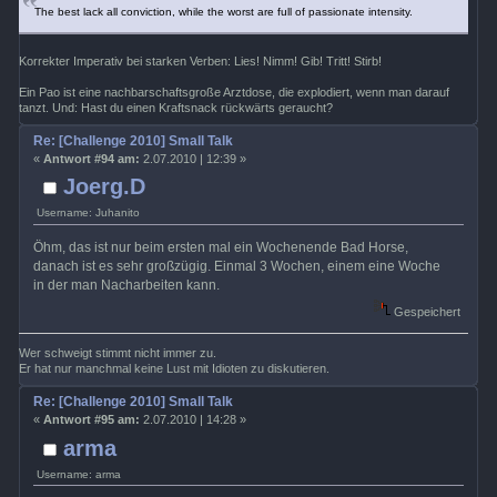
The best lack all conviction, while the worst are full of passionate intensity.
Korrekter Imperativ bei starken Verben: Lies! Nimm! Gib! Tritt! Stirb!
Ein Pao ist eine nachbarschaftsgroße Arztdose, die explodiert, wenn man darauf
tanzt. Und: Hast du einen Kraftsnack rückwärts geraucht?
Re: [Challenge 2010] Small Talk
«
Antwort #94 am:
2.07.2010 | 12:39 »
Joerg.D
Username: Juhanito
Öhm, das ist nur beim ersten mal ein Wochenende Bad Horse,
danach ist es sehr großzügig. Einmal 3 Wochen, einem eine Woche
in der man Nacharbeiten kann.
Gespeichert
Wer schweigt stimmt nicht immer zu.
Er hat nur manchmal keine Lust mit Idioten zu diskutieren.
Re: [Challenge 2010] Small Talk
«
Antwort #95 am:
2.07.2010 | 14:28 »
arma
Username: arma