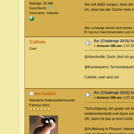
Beiträge: 20.998
Sie soll dafür sorgen, dass d
Geschlecht:
ich, dass bei der Sache viele
Username: Juhanito
Wer schweigt stimmt nicht immer 
Er hat nur manchmal keine Lust mit
Re: [Challenge 2010] Sm
Callisto
«
Antwort #85 am:
2.07.20
Gast
@Abschnitte: Doch, find ich gu
@Konsequenz: So konsequent w
Callisto, over and out
Re: [Challenge 2010] Sm
der.hobbit
«
Antwort #86 am:
2.07.20
Männliche Rollenspielerfreundin
Famous Hero
'Tschuldigung, bin grade ein 
weiterentwickelt) und dann ei
OK, dann ist das ja eine coole
@Aufteilung in Phasen: Interes