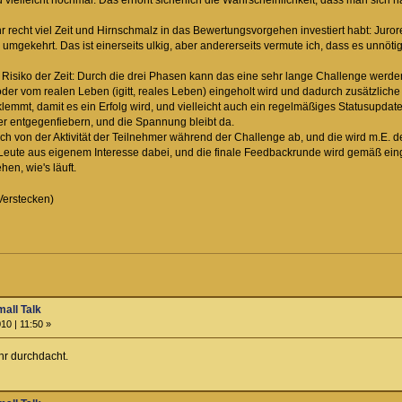
 vielleicht nochmal. Das erhöht sicherlich die Wahrscheinlichkeit, dass man sich 
ihr recht viel Zeit und Hirnschmalz in das Bewertungsvorgehen investiert habt: Juro
umgekehrt. Das ist einerseits ulkig, aber andererseits vermute ich, dass es unnöti
 Risiko der Zeit: Durch die drei Phasen kann das eine sehr lange Challenge werden
 oder vom realen Leben (igitt, reales Leben) eingeholt wird und dadurch zusätzlich
rklemmt, damit es ein Erfolg wird, und vielleicht auch ein regelmäßiges Statusupdate
entgegenfiebern, und die Spannung bleibt da.
h von der Aktivität der Teilnehmer während der Challenge ab, und die wird m.E. d
 Leute aus eigenem Interesse dabei, und die finale Feedbackrunde wird gemäß ein
en, wie's läuft.
Verstecken)
all Talk
10 | 11:50 »
hr durchdacht.