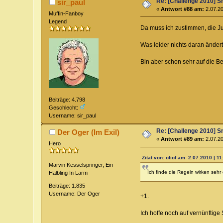
Re: [Challenge 2010] Sm
sir_paul
«
Antwort #88 am:
2.07.20
Muffin-Fanboy
Legend
Da muss ich zustimmen, die J
Was leider nichts daran änder
Bin aber schon sehr auf die B
Beiträge: 4.798
Geschlecht:
Username: sir_paul
Re: [Challenge 2010] Sm
Der Oger (Im Exil)
«
Antwort #89 am:
2.07.20
Hero
Zitat von: oliof am 2.07.2010 | 11
Marvin Kesselspringer, Ein
Ich finde die Regeln wirken sehr
Halbling In Larm
Beiträge: 1.835
Username: Der Oger
+1.
Ich hoffe noch auf vernünftige 