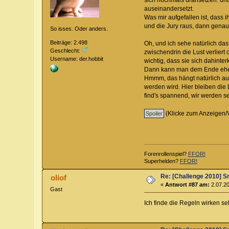
sich nochmals dransetzen. und
auseinandersetzt.
Was mir aufgefallen ist, dass 
und die Jury raus, dann genau 
So isses. Oder anders.
Beiträge: 2.498
Oh, und ich sehe natürlich das
Geschlecht:
zwischendrin die Lust verliert
Username: der.hobbit
wichtig, dass sie sich dahinte
Dann kann man dem Ende eher 
Hmmm, das hängt natürlich auc
werden wird. Hier bleiben die
find's spannend, wir werden seh
(Klicke zum Anzeigen/
Forenrollenspiel?
FFOR!
Superhelden?
FFOR!
Re: [Challenge 2010] Sm
oliof
«
Antwort #87 am:
2.07.20
Gast
Ich finde die Regeln wirken se