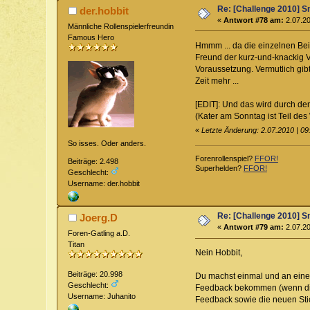
Re: [Challenge 2010] Sm
der.hobbit
«
Antwort #78 am:
2.07.20
Männliche Rollenspielerfreundin
Famous Hero
Hmmm ... da die einzelnen Bei
Freund der kurz-und-knackig Var
Voraussetzung. Vermutlich gibt
Zeit mehr ...
[EDIT]: Und das wird durch de
(Kater am Sonntag ist Teil des
«
Letzte Änderung: 2.07.2010 | 09
So isses. Oder anders.
Forenrollenspiel?
FFOR!
Beiträge: 2.498
Superhelden?
FFOR!
Geschlecht:
Username: der.hobbit
Re: [Challenge 2010] Sm
Joerg.D
«
Antwort #79 am:
2.07.20
Foren-Gatling a.D.
Titan
Nein Hobbit,
Beiträge: 20.998
Du machst einmal und an einem
Geschlecht:
Feedback bekommen (wenn die 
Username: Juhanito
Feedback sowie die neuen St