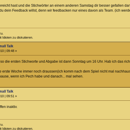
eicht hast und die Stichwörter an einem anderen Samstag dir besser gefallen dar
du dein Feedback willst, denn wir feedbacken nur eines davon als Team. (ich we
zu.
 Idioten zu diskutieren.
all Talk
10 | 09:48 »
also die ersten Stichworte und Abgabe ist dann Sonntag um 16 Uhr. Hab ich das ric
die erste Woche immer noch draussen(ich komm nach dem Spiel nicht mal nachhaus
ause, wenn ich Pech habe und danach... mal sehen.
all Talk
10 | 09:51 »
fen inaktiv.
zu.
 Idioten zu diskutieren.