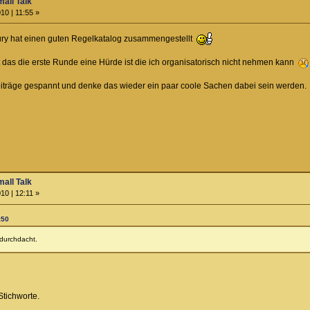
all Talk
10 | 11:55 »
ury hat einen guten Regelkatalog zusammengestellt
t das die erste Runde eine Hürde ist die ich organisatorisch nicht nehmen kann
eiträge gespannt und denke das wieder ein paar coole Sachen dabei sein werden.
all Talk
10 | 12:11 »
:50
 durchdacht.
Stichworte.