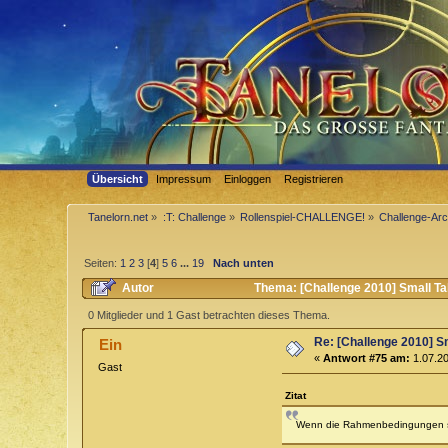
Übersicht
Impressum
Einloggen
Registrieren
Tanelorn.net
»
:T: Challenge
»
Rollenspiel-CHALLENGE!
»
Challenge-Arc
Seiten:
1
2
3
[
4
]
5
6
...
19
Nach unten
Autor
Thema: [Challenge 2010] Small Ta
0 Mitglieder und 1 Gast betrachten dieses Thema.
Re: [Challenge 2010] Sm
Ein
«
Antwort #75 am:
1.07.20
Gast
Zitat
Wenn die Rahmenbedingungen st