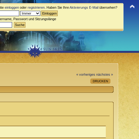
itte
einloggen
oder
registrieren
. Haben Sie Ihre
Aktivierungs E-Mail
übersehen?
zername, Passwort und Sitzungslänge
« vorheriges
nächstes »
DRUCKEN