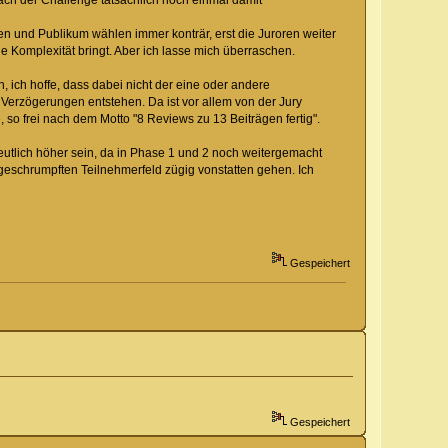
nach der Challenge tatsächlich noch einmal damit
ren und Publikum wählen immer konträr, erst die Juroren weiter
ge Komplexität bringt. Aber ich lasse mich überraschen.
, ich hoffe, dass dabei nicht der eine oder andere
e Verzögerungen entstehen. Da ist vor allem von der Jury
, so frei nach dem Motto "8 Reviews zu 13 Beiträgen fertig".
eutlich höher sein, da in Phase 1 und 2 noch weitergemacht
geschrumpften Teilnehmerfeld zügig vonstatten gehen. Ich
Gespeichert
Gespeichert