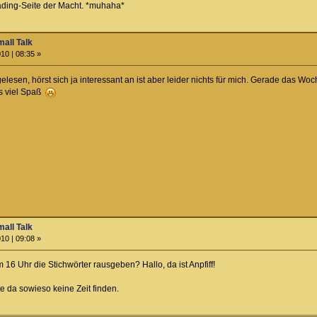
oading-Seite der Macht. *muhaha*
all Talk
10 | 08:35 »
lesen, hörst sich ja interessant an ist aber leider nichts für mich. Gerade das W
gs viel Spaß
all Talk
10 | 09:08 »
16 Uhr die Stichwörter rausgeben? Hallo, da ist Anpfiff!
e da sowieso keine Zeit finden.