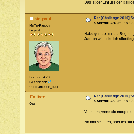
Das ist der Einfluss der Railr
Re: [Challenge 2010] Sm
sir_paul
«
Antwort #76 am:
2.07.20
Muffin-Fanboy
Legend
Habe gerade mal die Regeln ge
Juroren wünsche ich allerdin
Beiträge: 4.798
Geschlecht:
Username: sir_paul
Re: [Challenge 2010] Sm
Callisto
«
Antwort #77 am:
2.07.20
Gast
Vor allem, wenn sie morgen um 
Na mal schauen, aber ich dürft