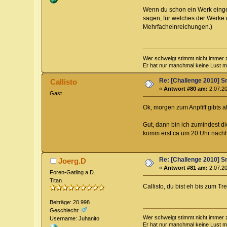
Wenn du schon ein Werk einger
sagen, für welches der Werke 
Mehrfacheinreichungen.)
Wer schweigt stimmt nicht immer 
Er hat nur manchmal keine Lust mit
Re: [Challenge 2010] Sm
Callisto
«
Antwort #80 am:
2.07.20
Gast
Ok, morgen zum Anpfiff gibts 
Gut, dann bin ich zumindest 
komm erst ca um 20 Uhr nachh
Re: [Challenge 2010] Sm
Joerg.D
«
Antwort #81 am:
2.07.20
Foren-Gatling a.D.
Titan
Callisto, du bist eh bis zum Tref
Beiträge: 20.998
Geschlecht:
Wer schweigt stimmt nicht immer 
Username: Juhanito
Er hat nur manchmal keine Lust mit