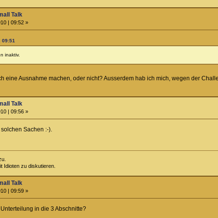
all Talk
10 | 09:52 »
| 09:51
n inaktiv.
 ich eine Ausnahme machen, oder nicht? Ausserdem hab ich mich, wegen der Chal
all Talk
10 | 09:56 »
 solchen Sachen :-).
zu.
 Idioten zu diskutieren.
all Talk
10 | 09:59 »
 Unterteilung in die 3 Abschnitte?