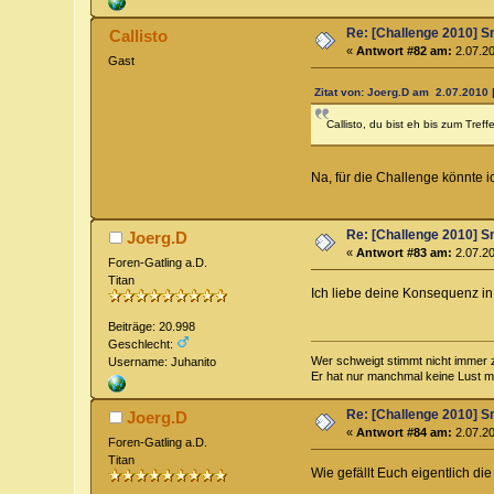
Re: [Challenge 2010] Sm
Callisto
«
Antwort #82 am:
2.07.20
Gast
Zitat von: Joerg.D am 2.07.2010 
Callisto, du bist eh bis zum Treffe
Na, für die Challenge könnte
Re: [Challenge 2010] Sm
Joerg.D
«
Antwort #83 am:
2.07.20
Foren-Gatling a.D.
Titan
Ich liebe deine Konsequenz in
Beiträge: 20.998
Geschlecht:
Wer schweigt stimmt nicht immer 
Username: Juhanito
Er hat nur manchmal keine Lust mit
Re: [Challenge 2010] Sm
Joerg.D
«
Antwort #84 am:
2.07.20
Foren-Gatling a.D.
Titan
Wie gefällt Euch eigentlich die