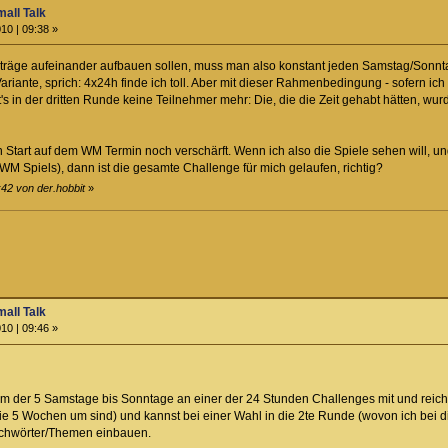
all Talk
10 | 09:38 »
träge aufeinander aufbauen sollen, muss man also konstant jeden Samstag/Sonnta
iante, sprich: 4x24h finde ich toll. Aber mit dieser Rahmenbedingung - sofern ich es
's in der dritten Runde keine Teilnehmer mehr: Die, die die Zeit gehabt hätten, wu
n Start auf dem WM Termin noch verschärft. Wenn ich also die Spiele sehen will, u
 WM Spiels), dann ist die gesamte Challenge für mich gelaufen, richtig?
:42 von der.hobbit
»
all Talk
10 | 09:46 »
 der 5 Samstage bis Sonntage an einer der 24 Stunden Challenges mit und reichst
5 Wochen um sind) und kannst bei einer Wahl in die 2te Runde (wovon ich bei di
ichwörter/Themen einbauen.