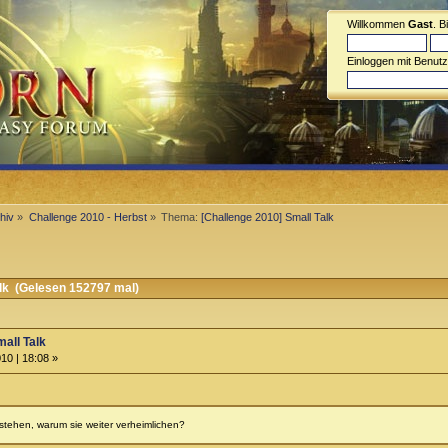
Willkommen
Gast
. B
Einloggen mit Benut
hiv
»
Challenge 2010 - Herbst
»
Thema:
[Challenge 2010] Small Talk
lk (Gelesen 152797 mal)
all Talk
10 | 18:08 »
ehen, warum sie weiter verheimlichen?