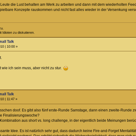
ie Leute die Lust behalten am Werk zu arbeiten und dann mit dem wiederholten Fe
 spielbare Konzepte rauskommen und nicht fast alles wieder in der Versenkung vers
zu.
 Idioten zu diskutieren.
all Talk
10 | 10:00 »
t.
ie ich sein muss, aber nicht zu stur.
all Talk
10 | 11:47 »
bisschen doof. Es gibt also fünf erste-Runde Samstage, dann einen zweite-Runde z
ne Finalisierungswoche?
 Kombination aus short vs. long challenge, in der eigentlich beide Meinungen berü
sante Idee. Es ist natürlich sehr gut, dass dadurch keine Fire-and-Forget Mentali