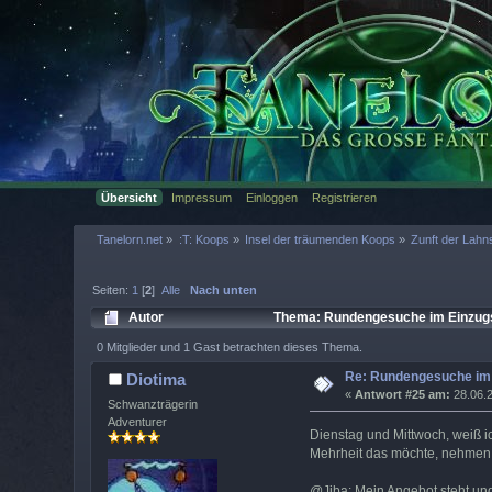
Übersicht
Impressum
Einloggen
Registrieren
Tanelorn.net
»
:T: Koops
»
Insel der träumenden Koops
»
Zunft der Lahns
Seiten:
1
[
2
]
Alle
Nach unten
Autor
Thema: Rundengesuche im Einzugs
0 Mitglieder und 1 Gast betrachten dieses Thema.
Re: Rundengesuche im 
Diotima
«
Antwort #25 am:
28.06.2
Schwanzträgerin
Adventurer
Dienstag und Mittwoch, weiß ic
Mehrheit das möchte, nehmen w
@Jiba: Mein Angebot steht und