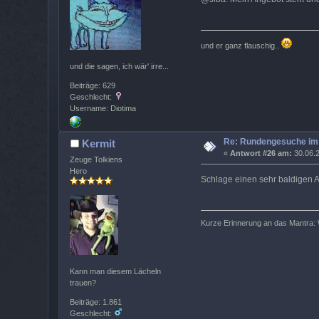
und er ganz flauschig..
und die sagen, ich wär' irre...
Beiträge: 629
Geschlecht:
Username: Diotima
Re: Rundengesuche im 
Kermit
«
Antwort #26 am:
30.06.2
Zeuge Tolkiens
Hero
Schlage einen sehr baldigen A
Kurze Erinnerung an das Mantra: 
Kann man diesem Lächeln
trauen?
Beiträge: 1.861
Geschlecht: