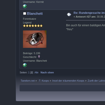
Username: Kermit
Re: Rundengesuche im 
Blanchett
«
Antwort #27 am:
30.06.2
Forenkatze
Legend
Bin auch für einen baldigen An
*freu*
Beiträge: 5.199
Geschlecht:
Username: Blanchett
Seiten:
1
[
2
]
Alle
Nach oben
Tanelorn.net
»
:T: Koops
»
Insel der träumenden Koops
»
Zunft der Lahns