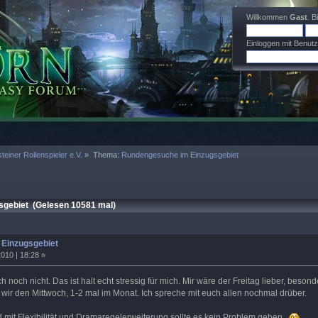
Willkommen
Gast
. B
Einloggen mit Benut
teiner Rollenspieler e.V.
»
Thema:
Rundengesuche im Einzugsgebiet
gebiet (Gelesen 10581 mal)
Einzugsgebiet
010 | 18:28 »
h noch nicht. Das ist halt echt stressig für mich. Mir wäre der Freitag lieber, bes
ir den Mittwoch, 1-2 mal im Monat. Ich spreche mit euch allen nochmal drüber.
 mit Flexibilität und Dramaregelerweiterung sollte es kein Problem geben.