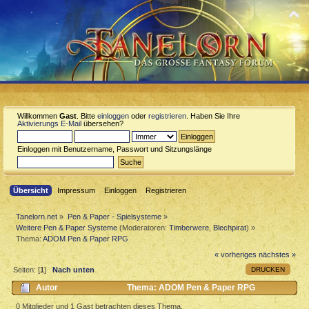
Willkommen
Gast
. Bitte
einloggen
oder
registrieren
. Haben Sie Ihre
Aktivierungs E-Mail
übersehen?
Einloggen mit Benutzername, Passwort und Sitzungslänge
Übersicht
Impressum
Einloggen
Registrieren
Tanelorn.net
»
Pen & Paper - Spielsysteme
»
Weitere Pen & Paper Systeme
(Moderatoren:
Timberwere
,
Blechpirat
) »
Thema:
ADOM Pen & Paper RPG
« vorheriges
nächstes »
DRUCKEN
Seiten: [
1
]
Nach unten
Autor
Thema: ADOM Pen & Paper RPG
(Gelesen 848 mal)
0 Mitglieder und 1 Gast betrachten dieses Thema.