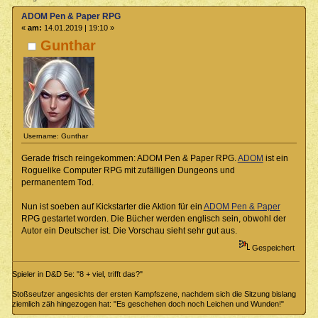
ADOM Pen & Paper RPG
«
am:
14.01.2019 | 19:10 »
Gunthar
Username: Gunthar
Gerade frisch reingekommen: ADOM Pen & Paper RPG.
ADOM
ist ein
Roguelike Computer RPG mit zufälligen Dungeons und
permanentem Tod.
Nun ist soeben auf Kickstarter die Aktion für ein
ADOM Pen & Paper
RPG gestartet worden. Die Bücher werden englisch sein, obwohl der
Autor ein Deutscher ist. Die Vorschau sieht sehr gut aus.
Gespeichert
Spieler in D&D 5e: "8 + viel, trifft das?"
Stoßseufzer angesichts der ersten Kampfszene, nachdem sich die Sitzung bislang
ziemlich zäh hingezogen hat: "Es geschehen doch noch Leichen und Wunden!"