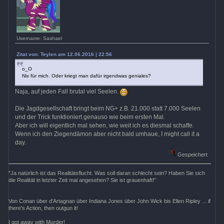
Username: Sashael
Zitat von: Teylen am 12.06.2016 | 22:56
o_O
Nix für mich. Oder kriegt man dafür irgendwas geniales?
Naja, auf jeden Fall brutal viel Seelen.
Die Jagdgesellschaft bringt beim NG+ z.B. 21.000 statt 7.000 Seelen
und der Trick funktioniert genauso wie beim ersten Mal.
Aber ich will eigentlich mal sehen, wie weit ich es diesmal schaffe.
Wenn ich den Ziegendämon aber nicht bald umhaue, I might call it a
day.
Gespeichert
"Ja natürlich ist das Realitätsflucht. Was soll daran schlecht sein? Haben Sie sich
die Realität in letzter Zeit mal angesehen? Sie ist grauenhaft!"
Von Conan über d'Artagnan über Indiana Jones über John Wick bis Ellen Ripley ... if
there's Action, then outgun it!
I got away with Murder!