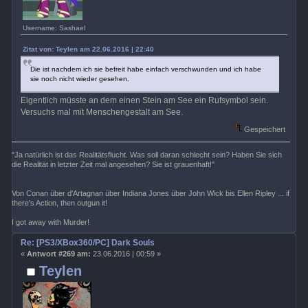
Username: Sashael
Zitat von: Teylen am 22.06.2016 | 22:40
Die ist nachdem ich sie befreit habe einfach verschwunden und ich habe
sie noch nicht wieder gesehen.
Eigentlich müsste an dem einen Stein am See ein Rufsymbol sein.
Versuchs mal mit Menschengestalt am See.
Gespeichert
"Ja natürlich ist das Realitätsflucht. Was soll daran schlecht sein? Haben Sie sich
die Realität in letzter Zeit mal angesehen? Sie ist grauenhaft!"
Von Conan über d'Artagnan über Indiana Jones über John Wick bis Ellen Ripley ... if
there's Action, then outgun it!
I got away with Murder!
Re: [PS3/XBox360/PC] Dark Souls
«
Antwort #269 am:
23.06.2016 | 00:59 »
Teylen