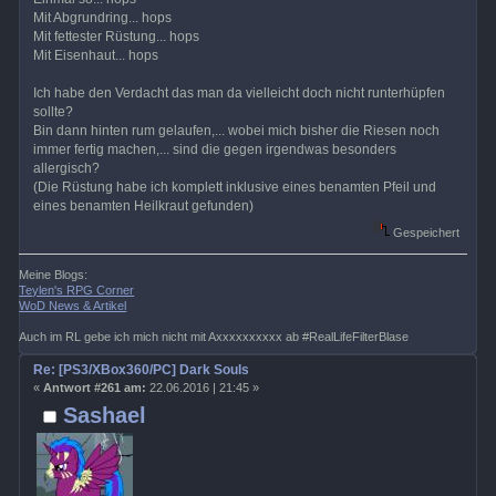
Mit Abgrundring... hops
Mit fettester Rüstung... hops
Mit Eisenhaut... hops
Ich habe den Verdacht das man da vielleicht doch nicht runterhüpfen
sollte?
Bin dann hinten rum gelaufen,... wobei mich bisher die Riesen noch
immer fertig machen,... sind die gegen irgendwas besonders
allergisch?
(Die Rüstung habe ich komplett inklusive eines benamten Pfeil und
eines benamten Heilkraut gefunden)
Gespeichert
Meine Blogs:
Teylen's RPG Corner
WoD News & Artikel
Auch im RL gebe ich mich nicht mit Axxxxxxxxxx ab #RealLifeFilterBlase
Re: [PS3/XBox360/PC] Dark Souls
«
Antwort #261 am:
22.06.2016 | 21:45 »
Sashael