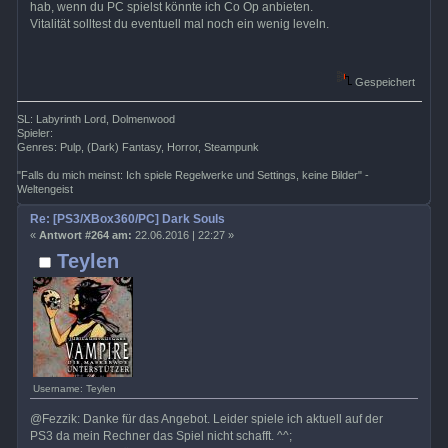
hab, wenn du PC spielst könnte ich Co Op anbieten.
Vitalität solltest du eventuell mal noch ein wenig leveln.
Gespeichert
SL: Labyrinth Lord, Dolmenwood
Spieler:
Genres: Pulp, (Dark) Fantasy, Horror, Steampunk
"Falls du mich meinst: Ich spiele Regelwerke und Settings, keine Bilder" -
Weltengeist
Re: [PS3/XBox360/PC] Dark Souls
«
Antwort #264 am:
22.06.2016 | 22:27 »
Teylen
Username: Teylen
@Fezzik: Danke für das Angebot. Leider spiele ich aktuell auf der
PS3 da mein Rechner das Spiel nicht schafft. ^^;