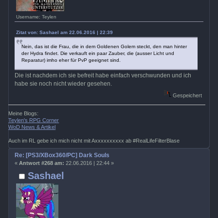
Username: Teylen
Zitat von: Sashael am 22.06.2016 | 22:39
Nein, das ist die Frau, die in dem Goldenen Golem steckt, den man hinter
der Hydra findet. Die verkauft ein paar Zauber, die (ausser Licht und
Reparatur) imho eher für PvP geeignet sind.
Die ist nachdem ich sie befreit habe einfach verschwunden und ich
habe sie noch nicht wieder gesehen.
Gespeichert
Meine Blogs:
Teylen's RPG Corner
WoD News & Artikel
Auch im RL gebe ich mich nicht mit Axxxxxxxxxx ab #RealLifeFilterBlase
Re: [PS3/XBox360/PC] Dark Souls
«
Antwort #268 am:
22.06.2016 | 22:44 »
Sashael