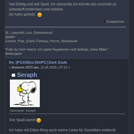
Viel Erfolg und viel Spaß. Ich wünschte ich könnte das nochmal so
unbedarft entdecken und erleben.
Ich habs geliebt.
Gespeichert
SL: Labyrinth Lord, Dolmenwood
Spieler:
Genres: Pulp, (Dark) Fantasy, Horror, Steampunk
"Falls du mich meinst: Ich spiele Regelwerke und Settings, keine Bilder" -
Weltengeist
Re: [PS3/XBox360/PC] Dark Souls
«
Antwort #273 am:
10.06.2025 | 07:22 »
Seraph
Username: Seraph
Viel Spaß damit!
Ich habe mit Elden Ring auch meine Liebe für Soulslikes entdeckt