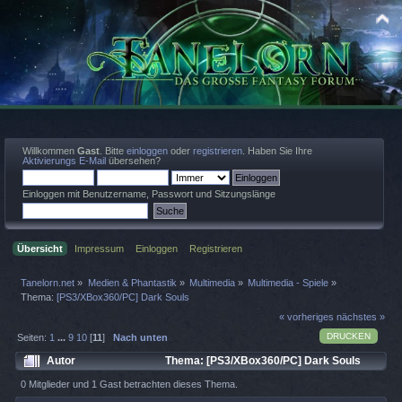
Willkommen
Gast
. Bitte
einloggen
oder
registrieren
. Haben Sie Ihre
Aktivierungs E-Mail
übersehen?
Einloggen mit Benutzername, Passwort und Sitzungslänge
Übersicht
Impressum
Einloggen
Registrieren
Tanelorn.net
»
Medien & Phantastik
»
Multimedia
»
Multimedia - Spiele
»
Thema:
[PS3/XBox360/PC] Dark Souls
« vorheriges
nächstes »
DRUCKEN
Seiten:
1
...
9
10
[
11
]
Nach unten
Autor
Thema: [PS3/XBox360/PC] Dark Souls
(Gelesen 47674 mal)
0 Mitglieder und 1 Gast betrachten dieses Thema.