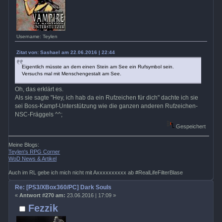
Username: Teylen
Zitat von: Sashael am 22.06.2016 | 22:44
Eigentlich müsste an dem einen Stein am See ein Rufsymbol sein.
Versuchs mal mit Menschengestalt am See.
Oh, das erklärt es.
Als sie sagte "Hey, ich hab da ein Rufzeichen für dich" dachte ich sie
sei Boss-Kampf-Unterstützung wie die ganzen anderen Rufzeichen-
NSC-Fräggels ^^;
Gespeichert
Meine Blogs:
Teylen's RPG Corner
WoD News & Artikel
Auch im RL gebe ich mich nicht mit Axxxxxxxxxx ab #RealLifeFilterBlase
Re: [PS3/XBox360/PC] Dark Souls
«
Antwort #270 am:
23.06.2016 | 17:09 »
Fezzik