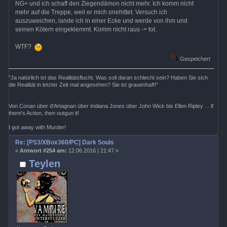
NG+ und ich schaff den Ziegendämon nicht mehr. Ich komm nicht
mehr auf die Treppe, weil er mich onehittet. Versuch ich
auszuweichen, lande ich in einer Ecke und werde von ihm und
seinen Kötern eingeklemmt. Komm nicht raus -> tot.
WTF?
Gespeichert
"Ja natürlich ist das Realitätsflucht. Was soll daran schlecht sein? Haben Sie sich
die Realität in letzter Zeit mal angesehen? Sie ist grauenhaft!"
Von Conan über d'Artagnan über Indiana Jones über John Wick bis Ellen Ripley ... if
there's Action, then outgun it!
I got away with Murder!
Re: [PS3/XBox360/PC] Dark Souls
«
Antwort #254 am:
12.06.2016 | 21:47 »
Teylen