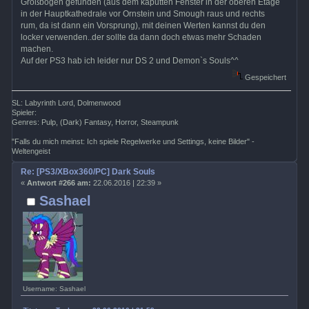
Großbogen gefunden (aus dem kaputten Fenster in der oberen Etage
in der Hauptkathedrale vor Ornstein und Smough raus und rechts
rum, da ist dann ein Vorsprung), mit deinen Werten kannst du den
locker verwenden..der sollte da dann doch etwas mehr Schaden
machen.
Auf der PS3 hab ich leider nur DS 2 und Demon`s Souls^^
Gespeichert
SL: Labyrinth Lord, Dolmenwood
Spieler:
Genres: Pulp, (Dark) Fantasy, Horror, Steampunk
"Falls du mich meinst: Ich spiele Regelwerke und Settings, keine Bilder" -
Weltengeist
Re: [PS3/XBox360/PC] Dark Souls
«
Antwort #266 am:
22.06.2016 | 22:39 »
Sashael
Username: Sashael