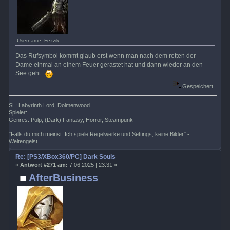
Username: Fezzik
Das Rufsymbol kommt glaub erst wenn man nach dem retten der
Dame einmal an einem Feuer gerastet hat und dann wieder an den
See geht.
Gespeichert
SL: Labyrinth Lord, Dolmenwood
Spieler:
Genres: Pulp, (Dark) Fantasy, Horror, Steampunk
"Falls du mich meinst: Ich spiele Regelwerke und Settings, keine Bilder" -
Weltengeist
Re: [PS3/XBox360/PC] Dark Souls
«
Antwort #271 am:
7.06.2025 | 23:31 »
AfterBusiness