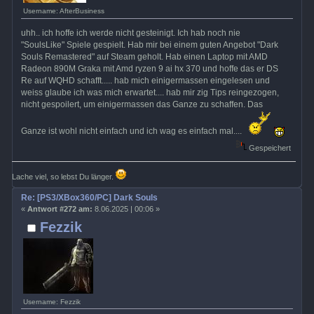
Username: AfterBusiness
uhh.. ich hoffe ich werde nicht gesteinigt. Ich hab noch nie
"SoulsLike" Spiele gespielt. Hab mir bei einem guten Angebot "Dark
Souls Remastered" auf Steam geholt. Hab einen Laptop mit AMD
Radeon 890M Graka mit Amd ryzen 9 ai hx 370 und hoffe das er DS
Re auf WQHD schafft..... hab mich einigermassen eingelesen und
weiss glaube ich was mich erwartet.... hab mir zig Tips reingezogen,
nicht gespoilert, um einigermassen das Ganze zu schaffen. Das
Ganze ist wohl nicht einfach und ich wag es einfach mal....
Gespeichert
Lache viel, so lebst Du länger.
Re: [PS3/XBox360/PC] Dark Souls
«
Antwort #272 am:
8.06.2025 | 00:06 »
Fezzik
Username: Fezzik