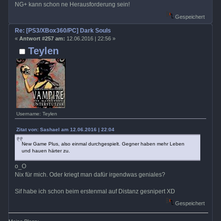
NG+ kann schon ne Herausforderung sein!
Gespeichert
Re: [PS3/XBox360/PC] Dark Souls
«
Antwort #257 am:
12.06.2016 | 22:56 »
Teylen
Username: Teylen
Zitat von: Sashael am 12.06.2016 | 22:04
New Game Plus, also einmal durchgespielt. Gegner haben mehr Leben
und hauen härter zu.
o_O
Nix für mich. Oder kriegt man dafür irgendwas geniales?
Sif habe ich schon beim erstenmal auf Distanz gesnipert XD
Gespeichert