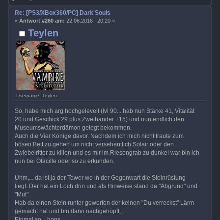
Re: [PS3/XBox360/PC] Dark Souls
«
Antwort #260 am:
22.06.2016 | 20:20 »
Teylen
Username: Teylen
So, habe mich arg hochgelevelt (lvl 90... hab nun Stärke 41, Vitalität
20 und Geschick 29 plus Zweihänder +15) und nun endlich den
Museumswächterdämon gelegt bekommen.
Auch die Vier Könige davor. Nachdem ich mich nicht traute zum
bösen Bett zu gehen um nicht versehentlich Solair oder den
Zwiebelritter zu killen und es mir im Riesengrab zu dunkel war bin ich
nun bei Olacille oder so zu erkunden.
Uhm,... da ist ja der Tower wo in der Gegenwart die Steinrüstung
liegt. Der hat ein Loch drin und als Hinweise stand da "Abgrund" und
"Mut".
Hab da einen Stein runter geworfen der keinen "Du verreckst" Lärm
gemacht hat und bin dann nachgehüpft,....
Einmal so... hops