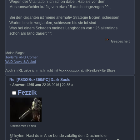
Wegen der Vitalität bin ich schon dabei. Hab sie vor dem
Museumswächter kräftig von etwa 15 aus hochgezogen ^^;;;
Bei den Giganten ist meine alternativ Strategie Bogen, schiessen.
Warten bis sie weglaufen, schiessen bis sie tot sind.
Was bei einem Schaden meines Langbogen von ~25 allerdings
schon arg lang dauert ^^;
Gespeichert
Meine Blogs:
Teylen's RPG Corner
WoD News & Artikel
Auch im RL gebe ich mich nicht mit Axxxxxxxxxx ab #RealLifeFilterBlase
Re: [PS3/XBox360/PC] Dark Souls
«
Antwort #265 am:
22.06.2016 | 22:35 »
Fezzik
Username: Fezzik
@Teylen: Hast du in Anor Londo zufällig den Drachentöter