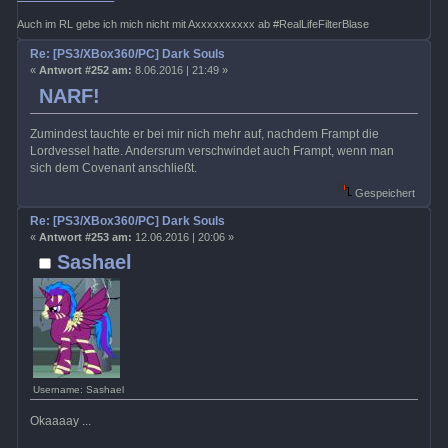
Auch im RL gebe ich mich nicht mit Axxxxxxxxxx ab #RealLifeFilterBlase
Re: [PS3/XBox360/PC] Dark Souls
«
Antwort #252 am:
8.06.2016 | 21:49 »
NARF!
Zumindest tauchte er bei mir nich mehr auf, nachdem Frampt die
Lordvessel hatte. Andersrum verschwindet auch Frampt, wenn man
sich dem Covenant anschließt.
Gespeichert
Re: [PS3/XBox360/PC] Dark Souls
«
Antwort #253 am:
12.06.2016 | 20:06 »
Sashael
Username: Sashael
Okaaaay ...