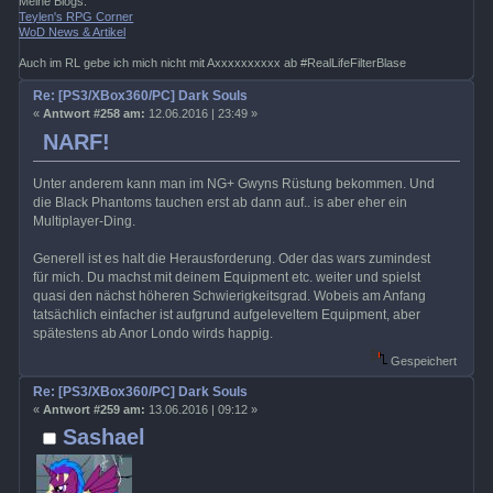
Meine Blogs:
Teylen's RPG Corner
WoD News & Artikel
Auch im RL gebe ich mich nicht mit Axxxxxxxxxx ab #RealLifeFilterBlase
Re: [PS3/XBox360/PC] Dark Souls
«
Antwort #258 am:
12.06.2016 | 23:49 »
NARF!
Unter anderem kann man im NG+ Gwyns Rüstung bekommen. Und
die Black Phantoms tauchen erst ab dann auf.. is aber eher ein
Multiplayer-Ding.
Generell ist es halt die Herausforderung. Oder das wars zumindest
für mich. Du machst mit deinem Equipment etc. weiter und spielst
quasi den nächst höheren Schwierigkeitsgrad. Wobeis am Anfang
tatsächlich einfacher ist aufgrund aufgeleveltem Equipment, aber
spätestens ab Anor Londo wirds happig.
Gespeichert
Re: [PS3/XBox360/PC] Dark Souls
«
Antwort #259 am:
13.06.2016 | 09:12 »
Sashael