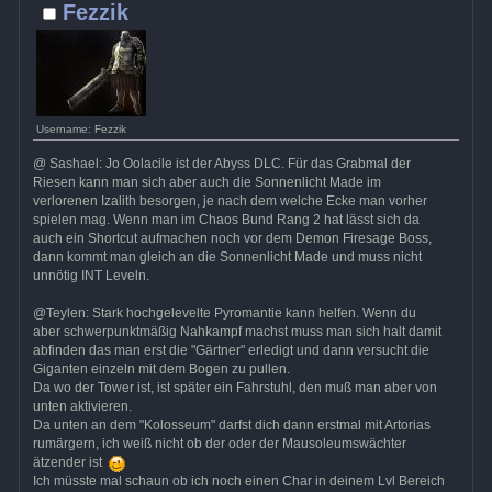
Fezzik
Username: Fezzik
@ Sashael: Jo Oolacile ist der Abyss DLC. Für das Grabmal der
Riesen kann man sich aber auch die Sonnenlicht Made im
verlorenen Izalith besorgen, je nach dem welche Ecke man vorher
spielen mag. Wenn man im Chaos Bund Rang 2 hat lässt sich da
auch ein Shortcut aufmachen noch vor dem Demon Firesage Boss,
dann kommt man gleich an die Sonnenlicht Made und muss nicht
unnötig INT Leveln.
@Teylen: Stark hochgelevelte Pyromantie kann helfen. Wenn du
aber schwerpunktmäßig Nahkampf machst muss man sich halt damit
abfinden das man erst die "Gärtner" erledigt und dann versucht die
Giganten einzeln mit dem Bogen zu pullen.
Da wo der Tower ist, ist später ein Fahrstuhl, den muß man aber von
unten aktivieren.
Da unten an dem "Kolosseum" darfst dich dann erstmal mit Artorias
rumärgern, ich weiß nicht ob der oder der Mausoleumswächter
ätzender ist
Ich müsste mal schaun ob ich noch einen Char in deinem Lvl Bereich