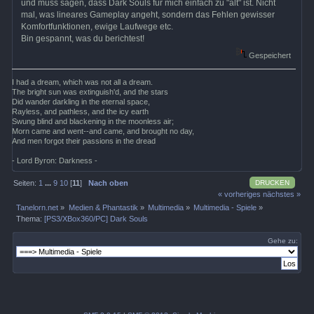
und muss sagen, dass Dark Souls für mich einfach zu "alt" ist. Nicht
mal, was lineares Gameplay angeht, sondern das Fehlen gewisser
Komfortfunktionen, ewige Laufwege etc.
Bin gespannt, was du berichtest!
Gespeichert
I had a dream, which was not all a dream.
The bright sun was extinguish'd, and the stars
Did wander darkling in the eternal space,
Rayless, and pathless, and the icy earth
Swung blind and blackening in the moonless air;
Morn came and went--and came, and brought no day,
And men forgot their passions in the dread
- Lord Byron: Darkness -
DRUCKEN
Seiten:
1
...
9
10
[
11
]
Nach oben
« vorheriges
nächstes »
Tanelorn.net
»
Medien & Phantastik
»
Multimedia
»
Multimedia - Spiele
»
Thema:
[PS3/XBox360/PC] Dark Souls
Gehe zu: