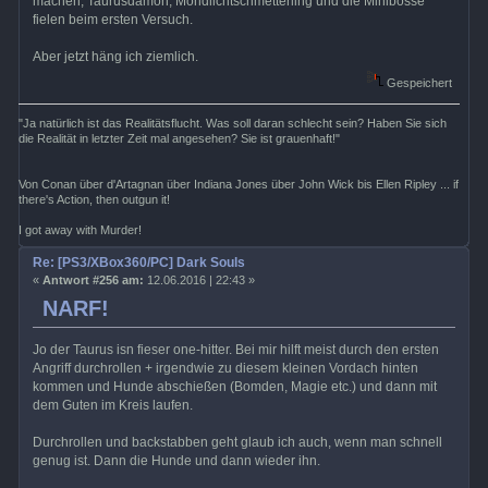
machen, Taurusdämon, Mondlichtschmetterling und die Minibosse
fielen beim ersten Versuch.
Aber jetzt häng ich ziemlich.
Gespeichert
"Ja natürlich ist das Realitätsflucht. Was soll daran schlecht sein? Haben Sie sich
die Realität in letzter Zeit mal angesehen? Sie ist grauenhaft!"
Von Conan über d'Artagnan über Indiana Jones über John Wick bis Ellen Ripley ... if
there's Action, then outgun it!
I got away with Murder!
Re: [PS3/XBox360/PC] Dark Souls
«
Antwort #256 am:
12.06.2016 | 22:43 »
NARF!
Jo der Taurus isn fieser one-hitter. Bei mir hilft meist durch den ersten
Angriff durchrollen + irgendwie zu diesem kleinen Vordach hinten
kommen und Hunde abschießen (Bomden, Magie etc.) und dann mit
dem Guten im Kreis laufen.
Durchrollen und backstabben geht glaub ich auch, wenn man schnell
genug ist. Dann die Hunde und dann wieder ihn.