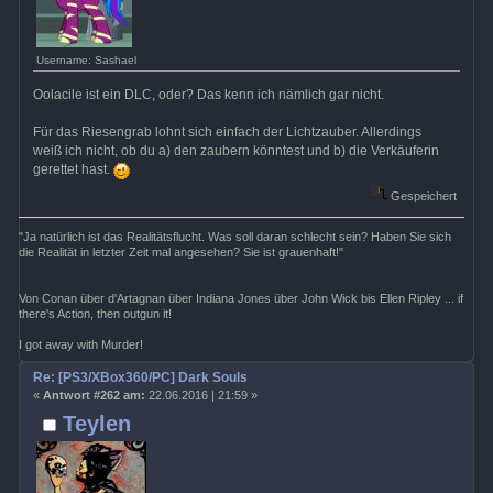
Username: Sashael
Oolacile ist ein DLC, oder? Das kenn ich nämlich gar nicht.
Für das Riesengrab lohnt sich einfach der Lichtzauber. Allerdings
weiß ich nicht, ob du a) den zaubern könntest und b) die Verkäuferin
gerettet hast.
Gespeichert
"Ja natürlich ist das Realitätsflucht. Was soll daran schlecht sein? Haben Sie sich
die Realität in letzter Zeit mal angesehen? Sie ist grauenhaft!"
Von Conan über d'Artagnan über Indiana Jones über John Wick bis Ellen Ripley ... if
there's Action, then outgun it!
I got away with Murder!
Re: [PS3/XBox360/PC] Dark Souls
«
Antwort #262 am:
22.06.2016 | 21:59 »
Teylen