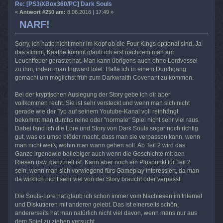
Re: [PS3/XBox360/PC] Dark Souls
«
Antwort #250 am:
8.06.2016 | 17:49 »
NARF!
Sorry, ich hatte nicht mehr im Kopf ob die Four Kings optional sind. Ja
das stimmt, Kaathe kommt glaub ich erst nachdem man am
Leuchtfeuer gerastet hat. Man kann übrigens auch ohne Lordvessel
zu ihm, indem man Ingward tötet. Hatte ich in einem Durchgang
gemacht um möglichst früh zum Darkwraith Covenant zu kommen.
Bei der kryptischen Auslegung der Story gebe ich dir aber
vollkommen recht. Sie ist sehr versteckt und wenn man sich nicht
gerade wie der Typ auf seinem Youtube-Kanal voll reinhängt
bekommt man durchs reine oder "normale" Spiel nicht sehr viel raus.
Dabei fand ich die Lore und Story von Dark Souls sogar noch richtig
gut, was es umso blöder macht, dass man sie verpassen kann, wenn
man nicht weiß, wohin man wann gehen soll. Ab Teil 2 wird das
Ganze irgendwie beliebiger auch wenn die Geschichte mit den
Riesen usw. ganz nett ist. Kann aber noch ein Pluspunkt für Teil 2
sein, wenn man sich vorwiegend fürs Gameplay interessiert, da man
da wirklich nicht sehr viel von der Story braucht oder verpasst.
Die Souls-Lore hat glaub ich schon immer vom Nachlesen im Internet
und Diskutieren mit anderen gelebt. Das ist einerseits schön,
andererseits hat man natürlich nicht viel davon, wenn mans nur aus
dem Spiel zu ziehen versucht.