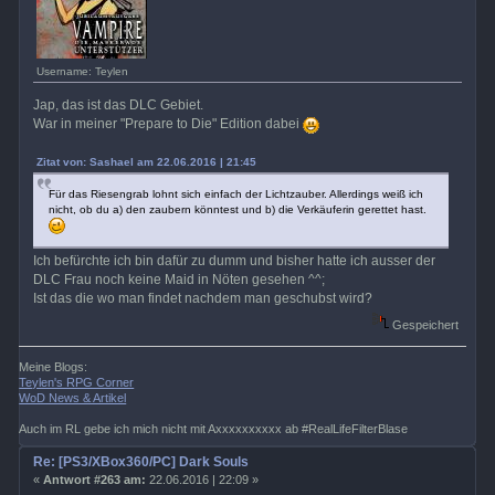
Username: Teylen
Jap, das ist das DLC Gebiet.
War in meiner "Prepare to Die" Edition dabei
Zitat von: Sashael am 22.06.2016 | 21:45
Für das Riesengrab lohnt sich einfach der Lichtzauber. Allerdings weiß ich
nicht, ob du a) den zaubern könntest und b) die Verkäuferin gerettet hast.
Ich befürchte ich bin dafür zu dumm und bisher hatte ich ausser der
DLC Frau noch keine Maid in Nöten gesehen ^^;
Ist das die wo man findet nachdem man geschubst wird?
Gespeichert
Meine Blogs:
Teylen's RPG Corner
WoD News & Artikel
Auch im RL gebe ich mich nicht mit Axxxxxxxxxx ab #RealLifeFilterBlase
Re: [PS3/XBox360/PC] Dark Souls
«
Antwort #263 am:
22.06.2016 | 22:09 »