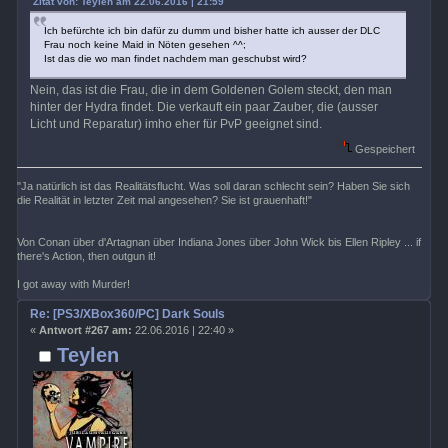
Zitat von: Teylen am 22.06.2016 | 21:59
Ich befürchte ich bin dafür zu dumm und bisher hatte ich ausser der DLC
Frau noch keine Maid in Nöten gesehen ^^;
Ist das die wo man findet nachdem man geschubst wird?
Nein, das ist die Frau, die in dem Goldenen Golem steckt, den man
hinter der Hydra findet. Die verkauft ein paar Zauber, die (ausser
Licht und Reparatur) imho eher für PvP geeignet sind.
Gespeichert
"Ja natürlich ist das Realitätsflucht. Was soll daran schlecht sein? Haben Sie sich
die Realität in letzter Zeit mal angesehen? Sie ist grauenhaft!"
Von Conan über d'Artagnan über Indiana Jones über John Wick bis Ellen Ripley ... if
there's Action, then outgun it!
I got away with Murder!
Re: [PS3/XBox360/PC] Dark Souls
«
Antwort #267 am:
22.06.2016 | 22:40 »
Teylen