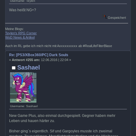
Username: Teylen
Was heißt NG+?
Gespeichert
Meine Blogs:
Teylen's RPG Corner
WoD News & Artikel
Auch im RL gebe ich mich nicht mit Axxxxxxxxxx ab #RealLifeFilterBlase
Re: [PS3/XBox360/PC] Dark Souls
«
Antwort #255 am:
12.06.2016 | 22:04 »
Sashael
Username: Sashael
New Game Plus, also einmal durchgespielt. Gegner haben mehr
Leben und hauen härter zu.
Bisher ging´s eigentlich. Sif und Gargoyles musste ich zweimal