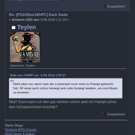
Gespeichert
Re: [PS3/XBox360/PC] Dark Souls
«
Antwort #251 am:
8.06.2016 | 21:34 »
Teylen
Username: Teylen
Zitat von: NARF! am 8.06.2016 | 09:21
Geht aber nur, wenn man die Lordvessel noch nicht zu Frampt gebracht
hat. Sif muss auch schon besiegt sein oder besiegt werden, um zum Abyss
zu kommen.
Wut? Dann kann ich den gar nimmer sehen weil ich Frampt schon
den Schuppenlosen brachte?
Gespeichert
Meine Blogs:
Teylen's RPG Corner
WoD News & Artikel