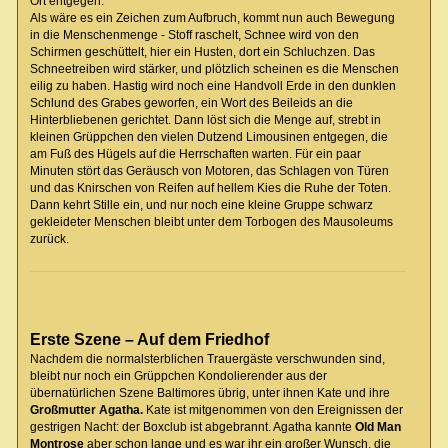
Ort entgegen.
Als wäre es ein Zeichen zum Aufbruch, kommt nun auch Bewegung
in die Menschenmenge - Stoff raschelt, Schnee wird von den
Schirmen geschüttelt, hier ein Husten, dort ein Schluchzen. Das
Schneetreiben wird stärker, und plötzlich scheinen es die Menschen
eilig zu haben. Hastig wird noch eine Handvoll Erde in den dunklen
Schlund des Grabes geworfen, ein Wort des Beileids an die
Hinterbliebenen gerichtet. Dann löst sich die Menge auf, strebt in
kleinen Grüppchen den vielen Dutzend Limousinen entgegen, die
am Fuß des Hügels auf die Herrschaften warten. Für ein paar
Minuten stört das Geräusch von Motoren, das Schlagen von Türen
und das Knirschen von Reifen auf hellem Kies die Ruhe der Toten.
Dann kehrt Stille ein, und nur noch eine kleine Gruppe schwarz
gekleideter Menschen bleibt unter dem Torbogen des Mausoleums
zurück.
Erste Szene – Auf dem Friedhof
Nachdem die normalsterblichen Trauergäste verschwunden sind,
bleibt nur noch ein Grüppchen Kondolierender aus der
übernatürlichen Szene Baltimores übrig, unter ihnen Kate und ihre
Großmutter Agatha.
Kate ist mitgenommen von den Ereignissen der
gestrigen Nacht: der Boxclub ist abgebrannt. Agatha kannte
Old Man
Montrose
aber schon lange und es war ihr ein großer Wunsch, die