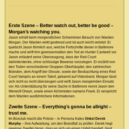
Erste Szene – Better watch out, better be good –
Morgan’s watching you.
Jason erhält beim morgendlichen Schwimmen Besuch von Warden
Morgan. Der Warden wirkt gestresst und ist auch leicht verletzt. Er
quetscht Jason förmlich aus, welche Fortschritte dieser in Baltimore
mache und wirft ihm gewissermaßen den Tod an Hunter Cantwell vor.
Jason erläutert seine Überzeugung, dass der Red Court
dahinterstecke, ohne schlüssige Beweise vorzulegen. Er erzählt von
den Toden verschiedener Gruppen-Oberhäupter, den zahlreichen
Bränden, dem Angriff der Ghoule, sowie der Beobachtung eines Red
Court Vampirs an einem Tatort, gebannt auf Videoband. Morgan lässt
sich nicht so recht überzeugen und wirft Jason mangelnden Einsatz
vor. Als Unterstützung für seine Sache in Baltimore nennt Jason den
Werwolf Orwyn, sowie einen Alchimisten namens Frank. Er verspricht
dem Warden ausführlichere Informationen.
Zweite Szene – Everything’s gonna be allright –
trust me.
Im Boxclub macht die Polizei – in Persona Kates
Onkel Derek
Murphy
– ihre Aufwartung, um den Brandfall zu prüfen. Derek hegt
gewisse Zweifel daran, dass es sich um einen Unfall handelt, lässt