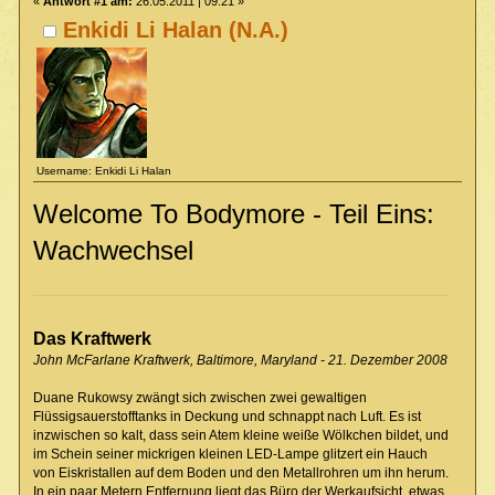
«
Antwort #1 am:
26.05.2011 | 09:21 »
Enkidi Li Halan (N.A.)
Username: Enkidi Li Halan
Welcome To Bodymore - Teil Eins:
Wachwechsel
Das Kraftwerk
John McFarlane Kraftwerk, Baltimore, Maryland - 21. Dezember 2008
Duane Rukowsy zwängt sich zwischen zwei gewaltigen
Flüssigsauerstofftanks in Deckung und schnappt nach Luft. Es ist
inzwischen so kalt, dass sein Atem kleine weiße Wölkchen bildet, und
im Schein seiner mickrigen kleinen LED-Lampe glitzert ein Hauch
von Eiskristallen auf dem Boden und den Metallrohren um ihn herum.
In ein paar Metern Entfernung liegt das Büro der Werkaufsicht, etwas