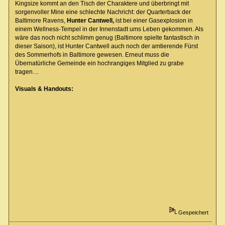
Kingsize kommt an den Tisch der Charaktere und überbringt mit
sorgenvoller Mine eine schlechte Nachricht: der Quarterback der
Baltimore Ravens,
Hunter Cantwell,
ist bei einer Gasexplosion in
einem Wellness-Tempel in der Innenstadt ums Leben gekommen. Als
wäre das noch nicht schlimm genug (Baltimore spielte fantastisch in
dieser Saison), ist Hunter Cantwell auch noch der amtierende Fürst
des Sommerhofs in Baltimore gewesen. Erneut muss die
Übernatürliche Gemeinde ein hochrangiges Mitglied zu grabe
tragen…
Visuals & Handouts:
Gespeichert