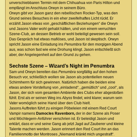
unverschiebbaren Termin mit dem Chihuahua von Paris Hilton und
empfängt im Anschluss Orwyn in seinem Büro.
Orwyn gibt vor Jason ganz den rebellischen Rocker-Typ, was den
Grund seines Besuches in ein eher zweifelhaftes Licht rückt. Er
erzählt Jason etwas von „geschäftlichen Beziehungen“ die Orwyn
und Jasons Vater wohl gehabt hätten, und von einem verruchten
Szene-Club, an dessen Betrieb er wohl beteiligt gewesen sein soll.
Das Gespräch hat etwas mafiöses, und Jason ist skeptisch. Orwyn
spricht Jason eine Einladung ins
Penumbra
für den morgigen Abend
aus, was schon fast wie eine Drohung klingt. Jason entschließt sich
aber, der Angelegenheit auf den Grund zu gehen.
Sechste Szene – Wizard’s Night im Penumbra
Sam und Orwyn bereiten das
Penumbra
sorgfältig auf den hohen
Besuch vor, schließlich wollen sie Jason als potentiellen neuen
Schirmherrn für sich gewinnen. Natürlich haben die beiden eine
etwas andere Vorstellung von „einladend“, „gemütlich“ und „cool“, als
Jason, der sich vom gesamten Ambiente des Clubs eher abgestoßen
fühlt. Erst als er seinen Weg ins
Abyss
findet, wird klarer, warum sein
Vater womöglich seine Hand über den Club hielt.
Jasons Auftreten führt zu einigen Pöbeleien mit einem Red Court
Vampir namens
Damocles Ravenborn,
der in der Szene als Poser
und Möchtegern-Anführer verschrien ist. Er beleidigt Jason und
erklärt, dass er und seine Gang ab jetzt Jagd auf Zauberer und kleine
Talente machen werden. Jason erinnert den Red Court ihn an das
Familienmotto der Montroses „Niemand kränkt mich ungestraft“.