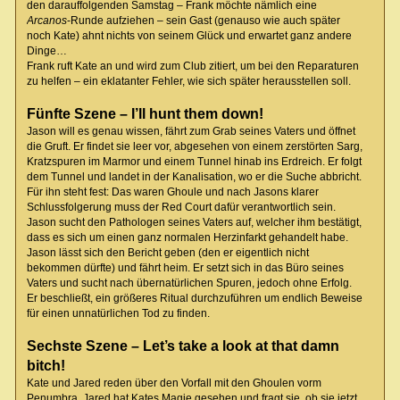
den darauffolgenden Samstag – Frank möchte nämlich eine
Arcanos
-Runde aufziehen – sein Gast (genauso wie auch später
noch Kate) ahnt nichts von seinem Glück und erwartet ganz andere
Dinge…
Frank ruft Kate an und wird zum Club zitiert, um bei den Reparaturen
zu helfen – ein eklatanter Fehler, wie sich später herausstellen soll.
Fünfte Szene – I’ll hunt them down!
Jason will es genau wissen, fährt zum Grab seines Vaters und öffnet
die Gruft. Er findet sie leer vor, abgesehen von einem zerstörten Sarg,
Kratzspuren im Marmor und einem Tunnel hinab ins Erdreich. Er folgt
dem Tunnel und landet in der Kanalisation, wo er die Suche abbricht.
Für ihn steht fest: Das waren Ghoule und nach Jasons klarer
Schlussfolgerung muss der Red Court dafür verantwortlich sein.
Jason sucht den Pathologen seines Vaters auf, welcher ihm bestätigt,
dass es sich um einen ganz normalen Herzinfarkt gehandelt habe.
Jason lässt sich den Bericht geben (den er eigentlich nicht
bekommen dürfte) und fährt heim. Er setzt sich in das Büro seines
Vaters und sucht nach übernatürlichen Spuren, jedoch ohne Erfolg.
Er beschließt, ein größeres Ritual durchzuführen um endlich Beweise
für einen unnatürlichen Tod zu finden.
Sechste Szene – Let’s take a look at that damn
bitch!
Kate und Jared reden über den Vorfall mit den Ghoulen vorm
Penumbra. Jared hat Kates Magie gesehen und fragt sie, ob sie jetzt