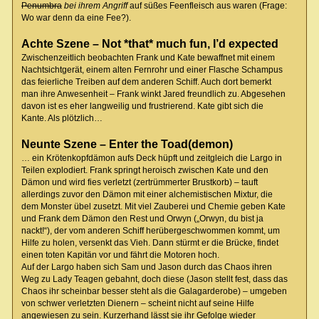
Penumbra
bei ihrem Angriff
auf süßes Feenfleisch aus waren (Frage:
Wo war denn da eine Fee?).
Achte Szene – Not *that* much fun, I’d expected
Zwischenzeitlich beobachten Frank und Kate bewaffnet mit einem
Nachtsichtgerät, einem alten Fernrohr und einer Flasche Schampus
das feierliche Treiben auf dem anderen Schiff. Auch dort bemerkt
man ihre Anwesenheit – Frank winkt Jared freundlich zu. Abgesehen
davon ist es eher langweilig und frustrierend. Kate gibt sich die
Kante. Als plötzlich…
Neunte Szene – Enter the Toad(demon)
… ein Krötenkopfdämon aufs Deck hüpft und zeitgleich die Largo in
Teilen explodiert. Frank springt heroisch zwischen Kate und den
Dämon und wird fies verletzt (zertrümmerter Brustkorb) – tauft
allerdings zuvor den Dämon mit einer alchemistischen Mixtur, die
dem Monster übel zusetzt. Mit viel Zauberei und Chemie geben Kate
und Frank dem Dämon den Rest und Orwyn („Orwyn, du bist ja
nackt!“), der vom anderen Schiff herübergeschwommen kommt, um
Hilfe zu holen, versenkt das Vieh. Dann stürmt er die Brücke, findet
einen toten Kapitän vor und fährt die Motoren hoch.
Auf der Largo haben sich Sam und Jason durch das Chaos ihren
Weg zu Lady Teagen gebahnt, doch diese (Jason stellt fest, dass das
Chaos ihr scheinbar besser steht als die Galagarderobe) – umgeben
von schwer verletzten Dienern – scheint nicht auf seine Hilfe
angewiesen zu sein. Kurzerhand lässt sie ihr Gefolge wieder