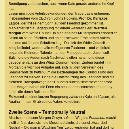
Beerdigung zu besuchen, auch wenn Kate gerade anderes im Kopf
hat.
Jason nimmt die Anteilsbekundungen der Trauergäste entgegen,
insbesondere vom CEO von Johns Hopkins,
Prof. Dr. Kyriakos
Lagios,
der mit seinem Sohn auf den Friedhof gekommen ist.
Markanter ist die Begegnung mit einem weiteren Gast,
Warden
Morgan
vom White Council. In Manier eines Militärspießes erinnert er
Jason an seine Pflichten und an das schwere Erbe seines Vaters,
das nun auf Jasons Schultern liegt. Da sich der White Council im
krieg befindet, werden alle verfügbaren Zauberer – und vielleicht
sogar die Kleineren Talente – an der Front gebraucht. Jason soll in
Baltimore die Augen nach Nachwuchs offen halten und diese
gegebenenfalls an den White Council melden. Zudem bürdet ihm
Morgan die wichtige Aufgabe auf, sich mit den Vertretern des
Sommerhofs zu treffen, um die Beziehungen des Councils und des
Feenhofs zu stärken. Ohne die Unterstützung des Feenhofs sind die
sicheren Transportwege des Councils durchs Nevernever bedroht.
Laut Morgan haben die Feen ein besonderes Interesse an der Ley-
Linie, die durch Baltimore führt.
Es kommt zu einer kurzen Begegnung zwischen Kate und Jason, als
Agatha ihm am Grab seines Vaters kondoliert.
Zweite Szene – Temporarily Neutral
Als sich an diesem Morgen Orwyn auf den Weg ins
Penumbra
macht,
stellt er fest, dass sich die Messingplakete, die sonst „Accorded
Neutral – Old man is Watching You“ zeigt, verändert hat und dort nur