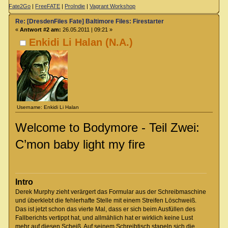
Fate2Go
|
FreeFATE
|
ProIndie
|
Vagrant Workshop
Re: [DresdenFiles Fate] Baltimore Files: Firestarter
«
Antwort #2 am:
26.05.2011 | 09:21 »
Enkidi Li Halan (N.A.)
Username: Enkidi Li Halan
Welcome to Bodymore - Teil Zwei:
C’mon baby light my fire
Intro
Derek Murphy zieht verärgert das Formular aus der Schreibmaschine
und überklebt die fehlerhafte Stelle mit einem Streifen Löschweiß.
Das ist jetzt schon das vierte Mal, dass er sich beim Ausfüllen des
Fallberichts vertippt hat, und allmählich hat er wirklich keine Lust
mehr auf diesen Scheiß. Auf seinem Schreibtisch stapeln sich die