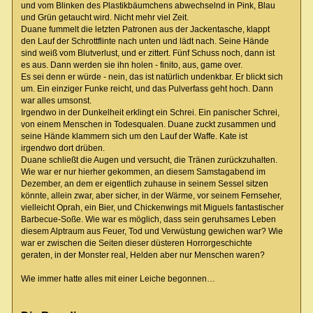
und vom Blinken des Plastikbäumchens abwechselnd in Pink, Blau
und Grün getaucht wird. Nicht mehr viel Zeit.
Duane fummelt die letzten Patronen aus der Jackentasche, klappt
den Lauf der Schrottflinte nach unten und lädt nach. Seine Hände
sind weiß vom Blutverlust, und er zittert. Fünf Schuss noch, dann ist
es aus. Dann werden sie ihn holen - finito, aus, game over.
Es sei denn er würde - nein, das ist natürlich undenkbar. Er blickt sich
um. Ein einziger Funke reicht, und das Pulverfass geht hoch. Dann
war alles umsonst.
Irgendwo in der Dunkelheit erklingt ein Schrei. Ein panischer Schrei,
von einem Menschen in Todesqualen. Duane zuckt zusammen und
seine Hände klammern sich um den Lauf der Waffe. Kate ist
irgendwo dort drüben.
Duane schließt die Augen und versucht, die Tränen zurückzuhalten.
Wie war er nur hierher gekommen, an diesem Samstagabend im
Dezember, an dem er eigentlich zuhause in seinem Sessel sitzen
könnte, allein zwar, aber sicher, in der Wärme, vor seinem Fernseher,
vielleicht Oprah, ein Bier, und Chickenwings mit Miguels fantastischer
Barbecue-Soße. Wie war es möglich, dass sein geruhsames Leben
diesem Alptraum aus Feuer, Tod und Verwüstung gewichen war? Wie
war er zwischen die Seiten dieser düsteren Horrorgeschichte
geraten, in der Monster real, Helden aber nur Menschen waren?
Wie immer hatte alles mit einer Leiche begonnen…