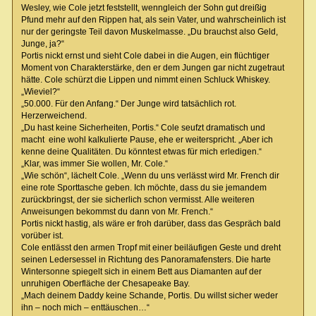
Wesley, wie Cole jetzt feststellt, wenngleich der Sohn gut dreißig
Pfund mehr auf den Rippen hat, als sein Vater, und wahrscheinlich ist
nur der geringste Teil davon Muskelmasse. „Du brauchst also Geld,
Junge, ja?“
Portis nickt ernst und sieht Cole dabei in die Augen, ein flüchtiger
Moment von Charakterstärke, den er dem Jungen gar nicht zugetraut
hätte. Cole schürzt die Lippen und nimmt einen Schluck Whiskey.
„Wieviel?“
„50.000. Für den Anfang.“ Der Junge wird tatsächlich rot.
Herzerweichend.
„Du hast keine Sicherheiten, Portis.“ Cole seufzt dramatisch und
macht eine wohl kalkulierte Pause, ehe er weiterspricht. „Aber ich
kenne deine Qualitäten. Du könntest etwas für mich erledigen.“
„Klar, was immer Sie wollen, Mr. Cole.“
„Wie schön“, lächelt Cole. „Wenn du uns verlässt wird Mr. French dir
eine rote Sporttasche geben. Ich möchte, dass du sie jemandem
zurückbringst, der sie sicherlich schon vermisst. Alle weiteren
Anweisungen bekommst du dann von Mr. French.“
Portis nickt hastig, als wäre er froh darüber, dass das Gespräch bald
vorüber ist.
Cole entlässt den armen Tropf mit einer beiläufigen Geste und dreht
seinen Ledersessel in Richtung des Panoramafensters. Die harte
Wintersonne spiegelt sich in einem Bett aus Diamanten auf der
unruhigen Oberfläche der Chesapeake Bay.
„Mach deinem Daddy keine Schande, Portis. Du willst sicher weder
ihn – noch mich – enttäuschen…“