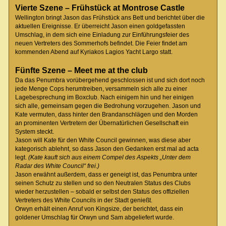
Vierte Szene – Frühstück at Montrose Castle
Wellington bringt Jason das Frühstück ans Bett und berichtet über die
aktuellen Ereignisse. Er überreicht Jason einen goldgefassten
Umschlag, in dem sich eine Einladung zur Einführungsfeier des
neuen Vertreters des Sommerhofs befindet. Die Feier findet am
kommenden Abend auf Kyriakos Lagios Yacht Largo statt.
Fünfte Szene – Meet me at the club
Da das Penumbra vorübergehend geschlossen ist und sich dort noch
jede Menge Cops herumtreiben, versammeln sich alle zu einer
Lagebesprechung im Boxclub. Nach einigem hin und her einigen
sich alle, gemeinsam gegen die Bedrohung vorzugehen. Jason und
Kate vermuten, dass hinter den Brandanschlägen und den Morden
an prominenten Vertretern der Übernatürlichen Gesellschaft ein
System steckt.
Jason will Kate für den White Council gewinnen, was diese aber
kategorisch ablehnt, so dass Jason den Gedanken erst mal ad acta
legt.
(Kate kauft sich aus einem Compel des Aspekts „Unter dem
Radar des White Council“ frei.)
Jason erwähnt außerdem, dass er geneigt ist, das Penumbra unter
seinen Schutz zu stellen und so den Neutralen Status des Clubs
wieder herzustellen – sobald er selbst den Status des offiziellen
Vertreters des White Councils in der Stadt genießt.
Orwyn erhält einen Anruf von Kingsize, der berichtet, dass ein
goldener Umschlag für Orwyn und Sam abgeliefert wurde.