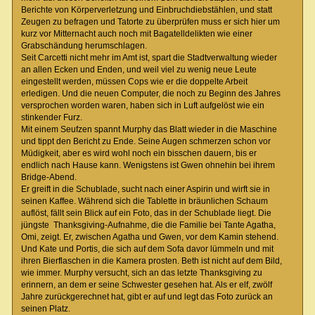
Berichte von Körperverletzung und Einbruchdiebstählen, und statt
Zeugen zu befragen und Tatorte zu überprüfen muss er sich hier um
kurz vor Mitternacht auch noch mit Bagatelldelikten wie einer
Grabschändung herumschlagen.
Seit Carcetti nicht mehr im Amt ist, spart die Stadtverwaltung wieder
an allen Ecken und Enden, und weil viel zu wenig neue Leute
eingestellt werden, müssen Cops wie er die doppelte Arbeit
erledigen. Und die neuen Computer, die noch zu Beginn des Jahres
versprochen worden waren, haben sich in Luft aufgelöst wie ein
stinkender Furz.
Mit einem Seufzen spannt Murphy das Blatt wieder in die Maschine
und tippt den Bericht zu Ende. Seine Augen schmerzen schon vor
Müdigkeit, aber es wird wohl noch ein bisschen dauern, bis er
endlich nach Hause kann. Wenigstens ist Gwen ohnehin bei ihrem
Bridge-Abend.
Er greift in die Schublade, sucht nach einer Aspirin und wirft sie in
seinen Kaffee. Während sich die Tablette in bräunlichen Schaum
auflöst, fällt sein Blick auf ein Foto, das in der Schublade liegt. Die
jüngste Thanksgiving-Aufnahme, die die Familie bei Tante Agatha,
Omi, zeigt. Er, zwischen Agatha und Gwen, vor dem Kamin stehend.
Und Kate und Portis, die sich auf dem Sofa davor lümmeln und mit
ihren Bierflaschen in die Kamera prosten. Beth ist nicht auf dem Bild,
wie immer. Murphy versucht, sich an das letzte Thanksgiving zu
erinnern, an dem er seine Schwester gesehen hat. Als er elf, zwölf
Jahre zurückgerechnet hat, gibt er auf und legt das Foto zurück an
seinen Platz.