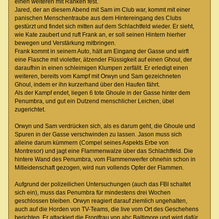
einen weiteren mit Ranken fest.
Jared, der an diesem Abend mit Sam im Club war, kommt mit einer
panischen Menschentraube aus dem Hintereingang des Clubs
gestürzt und findet sich mitten auf dem Schlachtfeld wieder. Er sieht,
wie Kate zaubert und ruft Frank an, er soll seinen Hintern hierher
bewegen und Verstärkung mitbringen.
Frank kommt in seinem Auto, hält am Eingang der Gasse und wirft
eine Flasche mit violetter, ätzender Flüssigkeit auf einen Ghoul, der
daraufhin in einen schleimigen Klumpen zerfällt. Er erledigt einen
weiteren, bereits vom Kampf mit Orwyn und Sam gezeichneten
Ghoul, indem er ihn kurzerhand über den Haufen fährt.
Als der Kampf endet, liegen 6 tote Ghoule in der Gasse hinter dem
Penumbra, und gut ein Dutzend menschlicher Leichen, übel
zugerichtet.
Orwyn und Sam verdrücken sich, als es darum geht, die Ghoule und
Spuren in der Gasse verschwinden zu lassen. Jason muss sich
alleine darum kümmern (Compel seines Aspekts Erbe von
Montresor) und jagt eine Flammenwalze über das Schlachtfeld. Die
hintere Wand des Penumbra, vom Flammenwerfer ohnehin schon in
Mitleidenschaft gezogen, wird nun vollends Opfer der Flammen.
Aufgrund der polizeilichen Untersuchungen (auch das FBI schaltet
sich ein), muss das Penumbra für mindestens drei Wochen
geschlossen bleiben. Orwyn reagiert darauf ziemlich ungehalten,
auch auf die Horden von TV-Teams, die live vom Ort des Geschehens
berichten. Er attackiert die Frontfrau von abc Baltimore und wird dafür