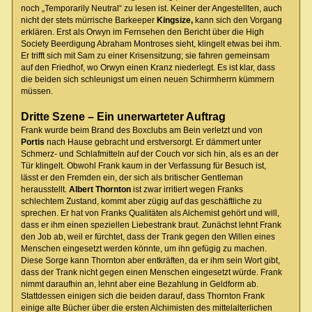
noch „Temporarily Neutral“ zu lesen ist. Keiner der Angestellten, auch
nicht der stets mürrische Barkeeper
Kingsize,
kann sich den Vorgang
erklären. Erst als Orwyn im Fernsehen den Bericht über die High
Society Beerdigung Abraham Montroses sieht, klingelt etwas bei ihm.
Er trifft sich mit Sam zu einer Krisensitzung; sie fahren gemeinsam
auf den Friedhof, wo Orwyn einen Kranz niederlegt. Es ist klar, dass
die beiden sich schleunigst um einen neuen Schirmherrn kümmern
müssen.
Dritte Szene – Ein unerwarteter Auftrag
Frank wurde beim Brand des Boxclubs am Bein verletzt und von
Portis
nach Hause gebracht und erstversorgt. Er dämmert unter
Schmerz- und Schlafmitteln auf der Couch vor sich hin, als es an der
Tür klingelt. Obwohl Frank kaum in der Verfassung für Besuch ist,
lässt er den Fremden ein, der sich als britischer Gentleman
herausstellt.
Albert Thornton
ist zwar irritiert wegen Franks
schlechtem Zustand, kommt aber zügig auf das geschäftliche zu
sprechen. Er hat von Franks Qualitäten als Alchemist gehört und will,
dass er ihm einen speziellen Liebestrank braut. Zunächst lehnt Frank
den Job ab, weil er fürchtet, dass der Trank gegen den Willen eines
Menschen eingesetzt werden könnte, um ihn gefügig zu machen.
Diese Sorge kann Thornton aber entkräften, da er ihm sein Wort gibt,
dass der Trank nicht gegen einen Menschen eingesetzt würde. Frank
nimmt daraufhin an, lehnt aber eine Bezahlung in Geldform ab.
Stattdessen einigen sich die beiden darauf, dass Thornton Frank
einige alte Bücher über die ersten Alchimisten des mittelalterlichen