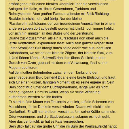
erhöht gebaut für einen idealen Überblick über die verwinkelten
Anlagen der Halle, mit ihren Generatoren, Turbinen und
Rohrsystemen. Vom großen Panoramafenster mit Blick Richtung
Reaktor ist nicht mehr viel übrig. Nur der kleine
Plastikweihnachtsbaum, der von irgendeinem Angestellten in einem
anderen Leben dort aufgestellt worden ist, blinkt noch immer fröhlich
vor sich hin, inmitten all des Blutes und der Zerstörung.
Duane zuckt zusammen, als ein Kurzschluss dort oben auch die
letzte Kontrolltafel explodieren lässt. Auch sein ganzer Körper steht
unter Strom; das Blut drängt durch seine Adern wie auf überfüllten
Autobahnen, wo schon das kleinste Zögern, der kleinste Stau, zum
Infarkt führen könnte. Schweiß rinnt ihm übers Gesicht und der
Geruch von Ozon, gepaart mit dem von Verwesung, lässt seinen
Magen rebellieren.
Auf dem kalten Betonboden zwischen den Tanks und der
Eisentreppe zum Büro bemerkt Duane eine breite Blutspur, und fragt
sich für einen kurzen, fahrigen Moment, ob es seine eigene ist. Sein
Bein pocht wild unter dem Ducttapeverband, lange wird es nicht
mehr gut gehen. Er muss weiter. Wenn sie seine Witterung
aufnehmen, werden sie ihn finden.
Er starrt auf die Mauer von Finsternis vor sich, auf die Schemen von
Maschinen, die im Dunkeln verschwinden. Duane will nicht in die
Dunkelheit. Er will hier bleiben, verschnaufen, seine Kräfte sammeln.
Oder wegrennen, und die Stadt verlassen, solange es noch geht.
Aber das geht nicht. Er hat es Kate versprochen.
Sein Blick fällt auf die große Uhr, die im Büro der Werksaufsicht hängt