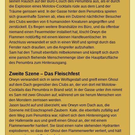
seinen Rausch auf der Büro-Couch des Penumbra aus, als er durch
die Explosion eines Molotov-Cocktails rüde aus dem Land der
Träume gerissen wird. In der Gasse hinter dem Penumbra spielen
sich grauenhafte Szenen ab, etwa ein Dutzend nächtlicher Besucher
des Clubs werden von 6 humanoiden Kreaturen angegriffen und
zerstückelt. Es fliegen weitere Brandsätze ins Büro, und da offenbar
niemand einen Feuermelder installiert hat, löscht Orwyn die
Flammen notdürftig mit einem kleinen Handfeuerlöscher. Im
Anschluss verwandelt er sich in einen Wolf und springt durch das
Fenster nach draußen, um die Angreifer aufzuhalten.
Sam hat den Tumult ebenfalls mitbekommen und kämpft sich durch
eine panisch fliehende Menschenmenge über die Haupttanzfläche
des Penumbra zum Hinterausgang.
Zweite Szene – Das Fleischfest
Orwyn verwandelt sich in seine Wolfsgestalt und greift einen Ghoul
auf dem Dach gegenüber des Clubs an, der von dort mit Molotow-
Cocktails das Penumbra in Brand setzt. In der Gasse unter ihm nimmt
es Sam mit zwei Ghoulen auf, während um sie herum Menschen von
den Monstern zerrissen werden.
Jason taucht auf und überzieht, wie Orwyn vom Dach aus, die
Szenerie mit Eisschrapnell-Zaubern. Kate, die ebenfalls zufällig auf
dem Weg zum Penumbra war, nähert sich dem Hintereingang von
der Hafenseite aus und greift einen Ghoul an, der mit einem
Flammenwerfer hantiert. Sie lässt einen nahe stehenden Hydranten
explodieren, so dass der Ghoul den Flammenwerfer verliert, und hält