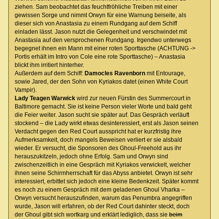
ziehen. Sam beobachtet das feuchtfröhliche Treiben mit einer
gewissen Sorge und nimmt Orwyn für eine Warnung beiseite, als
dieser sich von Anastasia zu einem Rundgang auf dem Schiff
einladen lässt. Jason nutzt die Gelegenheit und verschwindet mit
Anastasia auf den versprochenen Rundgang. Irgendwo unterwegs
begegnet ihnen ein Mann mit einer roten Sporttasche (ACHTUNG ->
Portis erhält im Intro von Cole eine rote Sporttasche) – Anastasia
blickt ihm irritiert hinterher.
Außerdem auf dem Schiff:
Damocles Ravenborn
mit Entourage,
sowie Jared, der den Sohn von Kyriakos datet (einen White Court
Vampir).
Lady Teagen Warwick
wird zur neuen Fürstin des Summercourt in
Baltimore gemacht. Sie ist keine Person vieler Worte und bald geht
die Feier weiter. Jason sucht sie später auf. Das Gespräch verläuft
stockend – die Lady wirkt etwas desinteressiert, erst als Jason seinen
Verdacht gegen den Red Court ausspricht hat er kurzfristig ihre
Aufmerksamkeit, doch mangels Beweisen verliert er sie alsbald
wieder. Er versucht, die Sponsoren des Ghoul-Freehold aus ihr
herauszukitzeln, jedoch ohne Erfolg. Sam und Orwyn sind
zwischenzeitlich in eine Gespräch mit Kyriakos verwickelt, welcher
ihnen seine Schirmherrschaft für das Abyss anbietet. Orwyn ist sehr
interessiert, erbittet sich jedoch eine kleine Bedenkzeit. Später kommt
es noch zu einem Gespräch mit dem geladenen Ghoul Vharka –
Orwyn versucht herauszufinden, warum das Penumbra angegriffen
wurde, Jason will erfahren, ob der Red Court dahinter steckt, doch
der Ghoul gibt sich wortkarg und erklärt lediglich, dass sie
beim