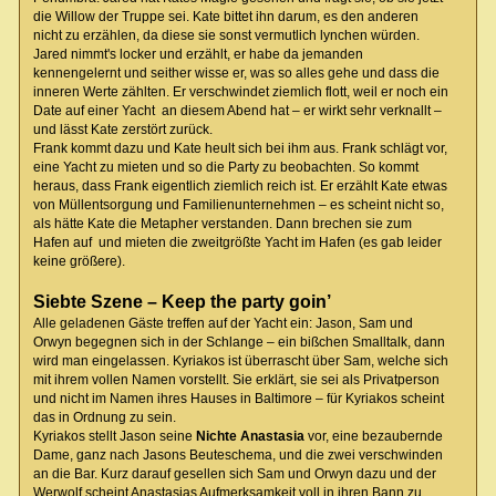
die Willow der Truppe sei. Kate bittet ihn darum, es den anderen
nicht zu erzählen, da diese sie sonst vermutlich lynchen würden.
Jared nimmt's locker und erzählt, er habe da jemanden
kennengelernt und seither wisse er, was so alles gehe und dass die
inneren Werte zählten. Er verschwindet ziemlich flott, weil er noch ein
Date auf einer Yacht an diesem Abend hat – er wirkt sehr verknallt –
und lässt Kate zerstört zurück.
Frank kommt dazu und Kate heult sich bei ihm aus. Frank schlägt vor,
eine Yacht zu mieten und so die Party zu beobachten. So kommt
heraus, dass Frank eigentlich ziemlich reich ist. Er erzählt Kate etwas
von Müllentsorgung und Familienunternehmen – es scheint nicht so,
als hätte Kate die Metapher verstanden. Dann brechen sie zum
Hafen auf und mieten die zweitgrößte Yacht im Hafen (es gab leider
keine größere).
Siebte Szene – Keep the party goin’
Alle geladenen Gäste treffen auf der Yacht ein: Jason, Sam und
Orwyn begegnen sich in der Schlange – ein bißchen Smalltalk, dann
wird man eingelassen. Kyriakos ist überrascht über Sam, welche sich
mit ihrem vollen Namen vorstellt. Sie erklärt, sie sei als Privatperson
und nicht im Namen ihres Hauses in Baltimore – für Kyriakos scheint
das in Ordnung zu sein.
Kyriakos stellt Jason seine
Nichte Anastasia
vor, eine bezaubernde
Dame, ganz nach Jasons Beuteschema, und die zwei verschwinden
an die Bar. Kurz darauf gesellen sich Sam und Orwyn dazu und der
Werwolf scheint Anastasias Aufmerksamkeit voll in ihren Bann zu