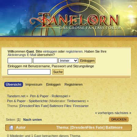
Willkommen
Gast
. Bitte
einloggen
oder
registrieren
. Haben Sie Ihre
Aktivierungs E-Mail
übersehen?
Einloggen mit Benutzername, Passwort und Sitzungslänge
Übersicht
Impressum
Einloggen
Registrieren
Tanelorn.net
»
Pen & Paper - Rollenspiel
»
Pen & Paper - Spielberichte
(Moderator:
Timberwere
) »
Thema:
[DresdenFiles Fate] Baltimore Files: Firestarter
« vorheriges
nächstes »
DRUCKEN
Seiten: [
1
]
Nach unten
Autor
Thema: [DresdenFiles Fate] Baltimore
Files: Firestarter (Gelesen 3442 mal)
0 Mitglieder und 1 Gast betrachten dieses Thema.