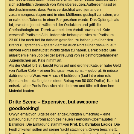
sich schließlich dennoch von Kate überzeugen. Außerdem lässt er
durchschimmern, dass Portis verdächtigt wird, jemanden
zusammengeschlagen und in eine Mülltonne gestopft zu haben, weil
er nahe des Tatortes in einer Bar gesehen wurde. Das Opfer galt als
tot, erwachte jedoch während der Obduktion und griff die
Chefpathologin an. Derek war bei dem Vorfall anwesend. Kate
verschafft Portis ein Alibi, indem sie behauptet, sich mit Portis um
23.00 Uhr noch bei ihr daheim getroffen zu haben, um über den
Brand zu sprechen – später klärt sie auch Portis über das Alibi auf,
obwohl Portis behauptet, nichts getan zu haben. Derek bietet Kate
außerdem einen Job bei der Betreuung von selbstmordgefährdeten
Jugendlichen an. Kate nimmt an.
Als der Onkel fort ist, taucht Portis auf und eröffnet Kate, er habe Geld
von Walker Cole – einem Gangster, was sonst – geborgt. Er müsse
dafür nur eine Ware von A nach B befördern (laut Intro eine rote
Sporttasche – dafür gibt es einen Betrag von 50.000 Dollar). Kate ist
entsetzt, aber Portis lässt sich nicht beirren und fährt mit dem Iren
Material kaufen.
Dritte Szene – Expensive, but awesome
goodlooking!
Orwyn erhält von Bigsize den angekündigten Umschlag – eine
Einladung zur Inthronisation des neuen Feencourt-Oberhauptes in
Baltimore. Die Einladung stammt von
Prof. Dr. Kyriakos Lagios
. Die
Festlichkeiten sollen auf seiner Yacht stattfinden. Orwyn beschließt,