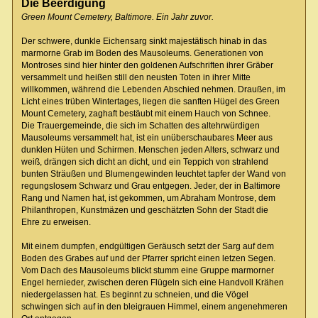
Die Beerdigung
Green Mount Cemetery, Baltimore. Ein Jahr zuvor.
Der schwere, dunkle Eichensarg sinkt majestätisch hinab in das
marmorne Grab im Boden des Mausoleums. Generationen von
Montroses sind hier hinter den goldenen Aufschriften ihrer Gräber
versammelt und heißen still den neusten Toten in ihrer Mitte
willkommen, während die Lebenden Abschied nehmen. Draußen, im
Licht eines trüben Wintertages, liegen die sanften Hügel des Green
Mount Cemetery, zaghaft bestäubt mit einem Hauch von Schnee.
Die Trauergemeinde, die sich im Schatten des altehrwürdigen
Mausoleums versammelt hat, ist ein unüberschaubares Meer aus
dunklen Hüten und Schirmen. Menschen jeden Alters, schwarz und
weiß, drängen sich dicht an dicht, und ein Teppich von strahlend
bunten Sträußen und Blumengewinden leuchtet tapfer der Wand von
regungslosem Schwarz und Grau entgegen. Jeder, der in Baltimore
Rang und Namen hat, ist gekommen, um Abraham Montrose, dem
Philanthropen, Kunstmäzen und geschätzten Sohn der Stadt die
Ehre zu erweisen.
Mit einem dumpfen, endgültigen Geräusch setzt der Sarg auf dem
Boden des Grabes auf und der Pfarrer spricht einen letzen Segen.
Vom Dach des Mausoleums blickt stumm eine Gruppe marmorner
Engel hernieder, zwischen deren Flügeln sich eine Handvoll Krähen
niedergelassen hat. Es beginnt zu schneien, und die Vögel
schwingen sich auf in den bleigrauen Himmel, einem angenehmeren