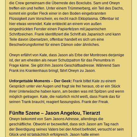
die Crew gemeinsam die Überreste des Boxclubs. Sam und Orwyn
treffen ein und helfen. Unter einem Trümmerberg, ein Teil des Dachs,
kommt ein großer Fleck einer in den Boden eingebrannten
Flüssigkeit zum Vorschein, es riecht nach Ektoplasma. Offenbar ist
hier etwas verendet. Kate entdeckt an einem von außen
eingedrückten Fenster einen Papierfetzen mit japanischen
Schriftzeichen. Frank identifiziert die Schrift als Japanisch und kann
Teile davon übersetzen, offenbar handelt es sich um eine
Beschwörungsformel für einen Dämon oder ähnliches.
Orwyn erfährt von Kate, dass Jason als Erbe der Montroses derjenige
ist, der am ehesten als neuer Schutzpatron für das Penumbra in
Frage käme. Sie gibt ihm Jasons Geschäftsadresse. Während Sam
Frank ins Krankenhaus bringt, fährt Orwyn zu Jason.
Unforgettable Moments – Der Geek:
Frank bittet Kate zu einem
Gespräch unter vier Augen und fragt sie frei heraus, ob er ein Stück
ihrer Unterwäsche haben kann, am besten was mit Spitzen und wenn
möglich getragen. Kate, die natürlich nicht weiß, dass Frank das für
seinen Trank braucht, reagiert fassungslos. Frank der Freak.
Fünfte Szene – Jason Angelou, Tierarzt
Orwyn bekommt von Sam Jasons Adresse, allerdings die
geschäftliche. Obwohl er bezweifelt, dass sich Jason am Tag nach
der Beerdigung seines Vaters bei der Arbeit befindet, versucht er sein
Glück und ist tatsächlich erfolgreich. Jason hatte einen