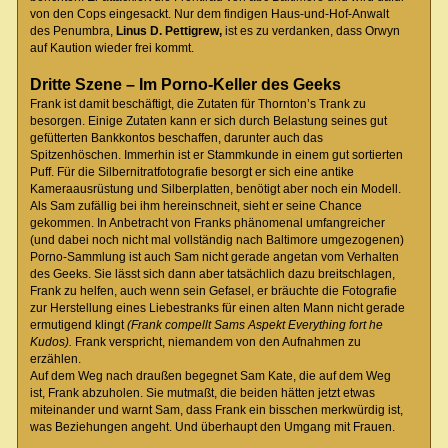
von den Cops eingesackt. Nur dem findigen Haus-und-Hof-Anwalt
des Penumbra,
Linus D. Pettigrew,
ist es zu verdanken, dass Orwyn
auf Kaution wieder frei kommt.
Dritte Szene – Im Porno-Keller des Geeks
Frank ist damit beschäftigt, die Zutaten für Thornton’s Trank zu
besorgen. Einige Zutaten kann er sich durch Belastung seines gut
gefütterten Bankkontos beschaffen, darunter auch das
Spitzenhöschen. Immerhin ist er Stammkunde in einem gut sortierten
Puff. Für die Silbernitratfotografie besorgt er sich eine antike
Kameraausrüstung und Silberplatten, benötigt aber noch ein Modell.
Als Sam zufällig bei ihm hereinschneit, sieht er seine Chance
gekommen. In Anbetracht von Franks phänomenal umfangreicher
(und dabei noch nicht mal vollständig nach Baltimore umgezogenen)
Porno-Sammlung ist auch Sam nicht gerade angetan vom Verhalten
des Geeks. Sie lässt sich dann aber tatsächlich dazu breitschlagen,
Frank zu helfen, auch wenn sein Gefasel, er bräuchte die Fotografie
zur Herstellung eines Liebestranks für einen alten Mann nicht gerade
ermutigend klingt
(Frank compellt Sams Aspekt Everything fort he
Kudos).
Frank verspricht, niemandem von den Aufnahmen zu
erzählen.
Auf dem Weg nach draußen begegnet Sam Kate, die auf dem Weg
ist, Frank abzuholen. Sie mutmaßt, die beiden hätten jetzt etwas
miteinander und warnt Sam, dass Frank ein bisschen merkwürdig ist,
was Beziehungen angeht. Und überhaupt den Umgang mit Frauen.