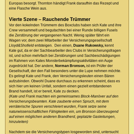
Europas besorgt. Thornton händigt Frank daraufhin das Rezept und
eine Flasche Wein aus.
Vierte Szene – Rauchende Trümmer
Vor den kokelnden Trümmern des Boxclubs haben sich Kate und ihre
Crew versammelt und begutachten bei einer Runde billigen Fusels
die Zerstörung der vergangenen Nacht. Wenig später fährt ein
Wagen vor, dem zwei Mitarbeiter der Versicherungsgesellschaft
Lloyd&Shofield
entsteigen. Den einen,
Duane Rukowsky,
kennt
Kate gut, da er der Sachbearbeiter des Clubs in Versicherungsfragen
ist, und schon mehrfach bei Zerstörungen und Sachbeschädigungen
im Rahmen von Kates Monsterbekämpfungsaktivitäten ein Auge
zugedrückt hat. Der andere,
Norman Bronson,
ist ein Prüfer der
Gesellschaft, der den Fall besonders unter die Lupe nehmen möchte.
Es gelingt Kate und Frank, den Versicherungsleuten einen Bären
aufzubinden. Obwohl Duane durchaus zu erkennen scheint, dass es
sich hier um keinen Unfall, sondern einen gezielt entstandenen
Brand handelt, ist er bereit, Kate zu decken.
(Kate und Frank machten ein gemeinsames Block-Manöver auf den
Versicherungsbeamten. Kate zauberte einen Spruch, mit dem
verräterische Spuren verschleiert wurden, Frank setze seine
naturwissenschaftlichen Fähigkeiten ein, um Bronson überzeugend
auf einen möglichen anderen Brandherd, geplatzte Gasleitungen,
hinzuleiten)
Nachdem sie die Versicherungstypen losgeworden sind, untersucht