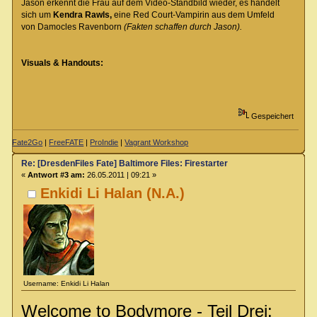
Jason erkennt die Frau auf dem Video-Standbild wieder, es handelt
sich um
Kendra Rawls,
eine Red Court-Vampirin aus dem Umfeld
von Damocles Ravenborn
(Fakten schaffen durch Jason).
Visuals & Handouts:
Gespeichert
Fate2Go
|
FreeFATE
|
ProIndie
|
Vagrant Workshop
Re: [DresdenFiles Fate] Baltimore Files: Firestarter
«
Antwort #3 am:
26.05.2011 | 09:21 »
Enkidi Li Halan (N.A.)
Username: Enkidi Li Halan
Welcome to Bodymore - Teil Drei: