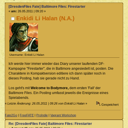
[DresdenFiles Fate] Baltimore Files: Firestarter
«
am:
26.05.2011 | 09:20 »
Enkidi Li Halan (N.A.)
Username: Enkidi Li Halan
Ich werde hier immer wieder das Diary unserer laufenden DF-
Kampagne "Firestarter", die in Baltimore angesiedelt ist, posten. Die
Charaktere in Kompaktversion editiere ich dann später noch in
dieses Posting, hab sie gerade nicht zu Hand.
Los geht's mit
Welcome to Bodymore,
dem ersten 'Fall' der
Baltimore Files. Ein Posting umfasst jeweils die Ereignisse eines
Spielabends.
«
Letzte Änderung: 26.05.2011 | 09:26 von Enkidi Li Halan
»
Gespeichert
Fate2Go
|
FreeFATE
|
ProIndie
|
Vagrant Workshop
Re: [DresdenFiles Fate] Baltimore Files: Firestarter