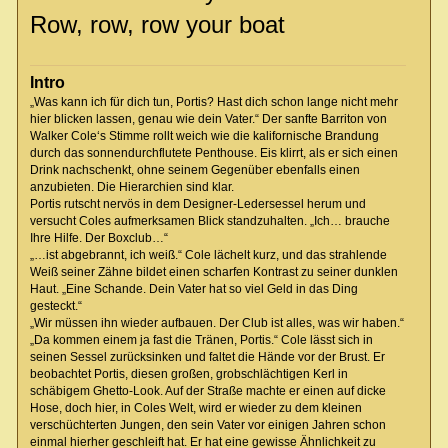
Row, row, row your boat
Intro
„Was kann ich für dich tun, Portis? Hast dich schon lange nicht mehr
hier blicken lassen, genau wie dein Vater.“ Der sanfte Barriton von
Walker Cole‘s Stimme rollt weich wie die kalifornische Brandung
durch das sonnendurchflutete Penthouse. Eis klirrt, als er sich einen
Drink nachschenkt, ohne seinem Gegenüber ebenfalls einen
anzubieten. Die Hierarchien sind klar.
Portis rutscht nervös in dem Designer-Ledersessel herum und
versucht Coles aufmerksamen Blick standzuhalten. „Ich… brauche
Ihre Hilfe. Der Boxclub…“
„…ist abgebrannt, ich weiß.“ Cole lächelt kurz, und das strahlende
Weiß seiner Zähne bildet einen scharfen Kontrast zu seiner dunklen
Haut. „Eine Schande. Dein Vater hat so viel Geld in das Ding
gesteckt.“
„Wir müssen ihn wieder aufbauen. Der Club ist alles, was wir haben.“
„Da kommen einem ja fast die Tränen, Portis.“ Cole lässt sich in
seinen Sessel zurücksinken und faltet die Hände vor der Brust. Er
beobachtet Portis, diesen großen, grobschlächtigen Kerl in
schäbigem Ghetto-Look. Auf der Straße machte er einen auf dicke
Hose, doch hier, in Coles Welt, wird er wieder zu dem kleinen
verschüchterten Jungen, den sein Vater vor einigen Jahren schon
einmal hierher geschleift hat. Er hat eine gewisse Ähnlichkeit zu