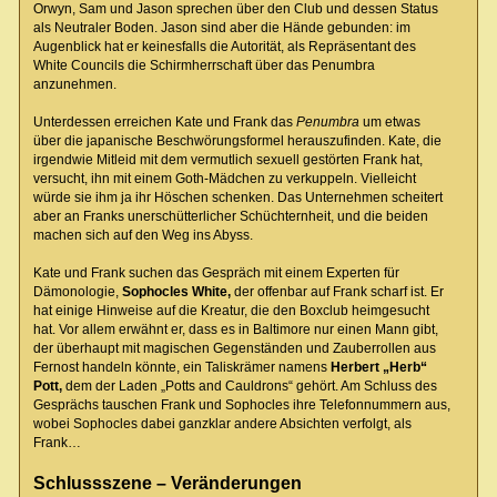
Orwyn, Sam und Jason sprechen über den Club und dessen Status
als Neutraler Boden. Jason sind aber die Hände gebunden: im
Augenblick hat er keinesfalls die Autorität, als Repräsentant des
White Councils die Schirmherrschaft über das Penumbra
anzunehmen.
Unterdessen erreichen Kate und Frank das
Penumbra
um etwas
über die japanische Beschwörungsformel herauszufinden. Kate, die
irgendwie Mitleid mit dem vermutlich sexuell gestörten Frank hat,
versucht, ihn mit einem Goth-Mädchen zu verkuppeln. Vielleicht
würde sie ihm ja ihr Höschen schenken. Das Unternehmen scheitert
aber an Franks unerschütterlicher Schüchternheit, und die beiden
machen sich auf den Weg ins Abyss.
Kate und Frank suchen das Gespräch mit einem Experten für
Dämonologie,
Sophocles White,
der offenbar auf Frank scharf ist. Er
hat einige Hinweise auf die Kreatur, die den Boxclub heimgesucht
hat. Vor allem erwähnt er, dass es in Baltimore nur einen Mann gibt,
der überhaupt mit magischen Gegenständen und Zauberrollen aus
Fernost handeln könnte, ein Taliskrämer namens
Herbert „Herb“
Pott,
dem der Laden „Potts and Cauldrons“ gehört. Am Schluss des
Gesprächs tauschen Frank und Sophocles ihre Telefonnummern aus,
wobei Sophocles dabei ganzklar andere Absichten verfolgt, als
Frank…
Schlussszene – Veränderungen