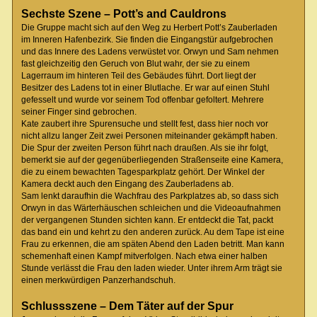
Sechste Szene – Pott’s and Cauldrons
Die Gruppe macht sich auf den Weg zu Herbert Pott’s Zauberladen
im Inneren Hafenbezirk. Sie finden die Eingangstür aufgebrochen
und das Innere des Ladens verwüstet vor. Orwyn und Sam nehmen
fast gleichzeitig den Geruch von Blut wahr, der sie zu einem
Lagerraum im hinteren Teil des Gebäudes führt. Dort liegt der
Besitzer des Ladens tot in einer Blutlache. Er war auf einen Stuhl
gefesselt und wurde vor seinem Tod offenbar gefoltert. Mehrere
seiner Finger sind gebrochen.
Kate zaubert ihre Spurensuche und stellt fest, dass hier noch vor
nicht allzu langer Zeit zwei Personen miteinander gekämpft haben.
Die Spur der zweiten Person führt nach draußen. Als sie ihr folgt,
bemerkt sie auf der gegenüberliegenden Straßenseite eine Kamera,
die zu einem bewachten Tagesparkplatz gehört. Der Winkel der
Kamera deckt auch den Eingang des Zauberladens ab.
Sam lenkt daraufhin die Wachfrau des Parkplatzes ab, so dass sich
Orwyn in das Wärterhäuschen schleichen und die Videoaufnahmen
der vergangenen Stunden sichten kann. Er entdeckt die Tat, packt
das band ein und kehrt zu den anderen zurück. Au dem Tape ist eine
Frau zu erkennen, die am späten Abend den Laden betritt. Man kann
schemenhaft einen Kampf mitverfolgen. Nach etwa einer halben
Stunde verlässt die Frau den laden wieder. Unter ihrem Arm trägt sie
einen merkwürdigen Panzerhandschuh.
Schlussszene – Dem Täter auf der Spur