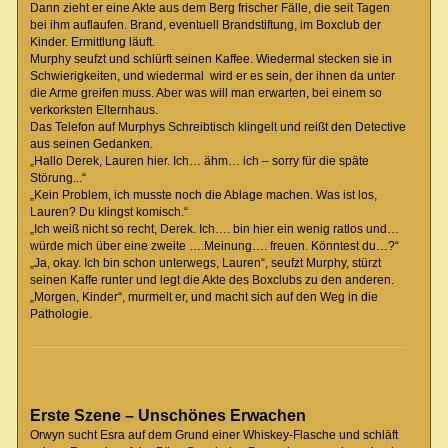
Dann zieht er eine Akte aus dem Berg frischer Fälle, die seit Tagen
bei ihm auflaufen. Brand, eventuell Brandstiftung, im Boxclub der
Kinder. Ermittlung läuft.
Murphy seufzt und schlürft seinen Kaffee. Wiedermal stecken sie in
Schwierigkeiten, und wiedermal wird er es sein, der ihnen da unter
die Arme greifen muss. Aber was will man erwarten, bei einem so
verkorksten Elternhaus.
Das Telefon auf Murphys Schreibtisch klingelt und reißt den Detective
aus seinen Gedanken.
„Hallo Derek, Lauren hier. Ich… ähm… ich – sorry für die späte
Störung...“
„Kein Problem, ich musste noch die Ablage machen. Was ist los,
Lauren? Du klingst komisch.“
„Ich weiß nicht so recht, Derek. Ich…. bin hier ein wenig ratlos und…
würde mich über eine zweite ….Meinung…. freuen. Könntest du…?“
„Ja, okay. Ich bin schon unterwegs, Lauren“, seufzt Murphy, stürzt
seinen Kaffe runter und legt die Akte des Boxclubs zu den anderen.
„Morgen, Kinder“, murmelt er, und macht sich auf den Weg in die
Pathologie.
Erste Szene – Unschönes Erwachen
Orwyn sucht Esra auf dem Grund einer Whiskey-Flasche und schläft