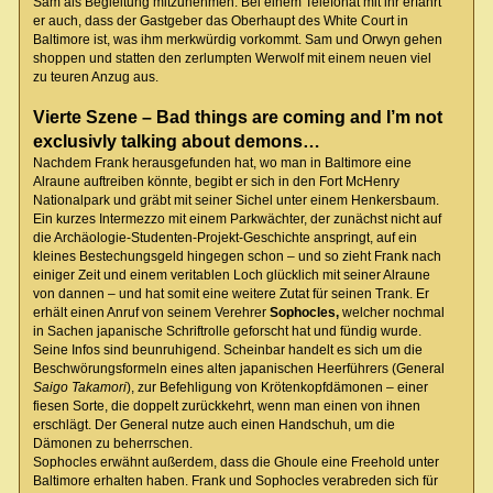
Sam als Begleitung mitzunehmen. Bei einem Telefonat mit ihr erfährt
er auch, dass der Gastgeber das Oberhaupt des White Court in
Baltimore ist, was ihm merkwürdig vorkommt. Sam und Orwyn gehen
shoppen und statten den zerlumpten Werwolf mit einem neuen viel
zu teuren Anzug aus.
Vierte Szene – Bad things are coming and I’m not
exclusivly talking about demons…
Nachdem Frank herausgefunden hat, wo man in Baltimore eine
Alraune auftreiben könnte, begibt er sich in den Fort McHenry
Nationalpark und gräbt mit seiner Sichel unter einem Henkersbaum.
Ein kurzes Intermezzo mit einem Parkwächter, der zunächst nicht auf
die Archäologie-Studenten-Projekt-Geschichte anspringt, auf ein
kleines Bestechungsgeld hingegen schon – und so zieht Frank nach
einiger Zeit und einem veritablen Loch glücklich mit seiner Alraune
von dannen – und hat somit eine weitere Zutat für seinen Trank. Er
erhält einen Anruf von seinem Verehrer
Sophocles,
welcher nochmal
in Sachen japanische Schriftrolle geforscht hat und fündig wurde.
Seine Infos sind beunruhigend. Scheinbar handelt es sich um die
Beschwörungsformeln eines alten japanischen Heerführers (General
Saigo Takamori
), zur Befehligung von Krötenkopfdämonen – einer
fiesen Sorte, die doppelt zurückkehrt, wenn man einen von ihnen
erschlägt. Der General nutze auch einen Handschuh, um die
Dämonen zu beherrschen.
Sophocles erwähnt außerdem, dass die Ghoule eine Freehold unter
Baltimore erhalten haben. Frank und Sophocles verabreden sich für