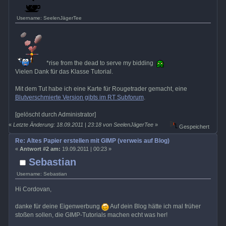
Username: SeelenJägerTee
*rise from the dead to serve my bidding
Vielen Dank für das Klasse Tutorial.
Mit dem Tut habe ich eine Karte für Rougetrader gemacht, eine
Blutverschmierte Version gibts im RT Subforum
.
[gelöscht durch Administrator]
«
Letzte Änderung: 18.09.2011 | 23:18 von SeelenJägerTee
»
Gespeichert
Re: Altes Papier erstellen mit GIMP (verweis auf Blog)
«
Antwort #2 am:
19.09.2011 | 00:23 »
Sebastian
Username: Sebastian
Hi Cordovan,
danke für deine Eigenwerbung
Auf dein Blog hätte ich mal früher
stoßen sollen, die GIMP-Tutorials machen echt was her!