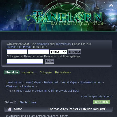
Willkommen
Gast
. Bitte
einloggen
oder
registrieren
. Haben Sie Ihre
Aktivierungs E-Mail
übersehen?
Einloggen mit Benutzername, Passwort und Sitzungslänge
Übersicht
Impressum
Einloggen
Registrieren
Tanelorn.net
»
Pen & Paper - Rollenspiel
»
Pen & Paper - Spielleiterthemen
»
Werkstatt
»
Handouts
»
Thema:
Altes Papier erstellen mit GIMP (verweis auf Blog)
« vorheriges
nächstes »
DRUCKEN
Seiten: [
1
]
Nach unten
Autor
Thema: Altes Papier erstellen mit GIMP
(verweis auf Blog) (Gelesen 2409 mal)
0 Mitglieder und 1 Gast betrachten dieses Thema.