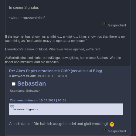
In seiner Signatur.
*wieder rausschleich*
Gespeichert
If the internet has shown us anything...
anything
... it has shown us that there is no
such thing as "too batshit crazy to operate a computer."
Everybody's a book of blood. Wherever we're opened, we're red.
Außerirdische sind nicht rechtsfähige, bewegliche, herrenlose Sachen. Wer sie
findet und mitnimmt darf sie behalten.
Re: Altes Papier erstellen mit GIMP (verweis auf Blog)
«
Antwort #4 am:
19.09.2011 | 14:37 »
Sebastian
Username: Sebastian
Zitat von: Imion am 19.09.2011 | 00:51
In seiner Signatur.
Autsch danke! Die hab ich ausgeblendet und glatt verdrängt
Gespeichert