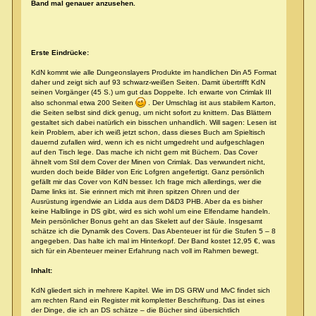
Band mal genauer anzusehen.
Erste Eindrücke:
KdN kommt wie alle Dungeonslayers Produkte im handlichen Din A5 Format
daher und zeigt sich auf 93 schwarz-weißen Seiten. Damit übertrifft KdN
seinen Vorgänger (45 S.) um gut das Doppelte. Ich erwarte von Crimlak III
also schonmal etwa 200 Seiten
. Der Umschlag ist aus stabilem Karton,
die Seiten selbst sind dick genug, um nicht sofort zu knittern. Das Blättern
gestaltet sich dabei natürlich ein bisschen unhandlich. Will sagen: Lesen ist
kein Problem, aber ich weiß jetzt schon, dass dieses Buch am Spieltisch
dauernd zufallen wird, wenn ich es nicht umgedreht und aufgeschlagen
auf den Tisch lege. Das mache ich nicht gern mit Büchern. Das Cover
ähnelt vom Stil dem Cover der Minen von Crimlak. Das verwundert nicht,
wurden doch beide Bilder von Eric Lofgren angefertigt. Ganz persönlich
gefällt mir das Cover von KdN besser. Ich frage mich allerdings, wer die
Dame links ist. Sie erinnert mich mit ihren spitzen Ohren und der
Ausrüstung irgendwie an Lidda aus dem D&D3 PHB. Aber da es bisher
keine Halblinge in DS gibt, wird es sich wohl um eine Elfendame handeln.
Mein persönlicher Bonus geht an das Skelett auf der Säule. Insgesamt
schätze ich die Dynamik des Covers. Das Abenteuer ist für die Stufen 5 – 8
angegeben. Das halte ich mal im Hinterkopf. Der Band kostet 12,95 €, was
sich für ein Abenteuer meiner Erfahrung nach voll im Rahmen bewegt.
Inhalt:
KdN gliedert sich in mehrere Kapitel. Wie im DS GRW und MvC findet sich
am rechten Rand ein Register mit kompletter Beschriftung. Das ist eines
der Dinge, die ich an DS schätze – die Bücher sind übersichtlich