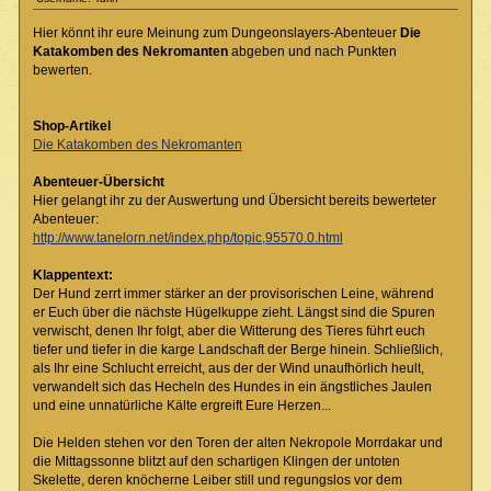
Hier könnt ihr eure Meinung zum Dungeonslayers-Abenteuer
Die
Katakomben des Nekromanten
abgeben und nach Punkten
bewerten.
Shop-Artikel
Die Katakomben des Nekromanten
Abenteuer-Übersicht
Hier gelangt ihr zu der Auswertung und Übersicht bereits bewerteter
Abenteuer:
http://www.tanelorn.net/index.php/topic,95570.0.html
Klappentext:
Der Hund zerrt immer stärker an der provisorischen Leine, während
er Euch über die nächste Hügelkuppe zieht. Längst sind die Spuren
verwischt, denen Ihr folgt, aber die Witterung des Tieres führt euch
tiefer und tiefer in die karge Landschaft der Berge hinein. Schließlich,
als Ihr eine Schlucht erreicht, aus der der Wind unaufhörlich heult,
verwandelt sich das Hecheln des Hundes in ein ängstliches Jaulen
und eine unnatürliche Kälte ergreift Eure Herzen...
Die Helden stehen vor den Toren der alten Nekropole Morrdakar und
die Mittagssonne blitzt auf den schartigen Klingen der untoten
Skelette, deren knöcherne Leiber still und regungslos vor dem