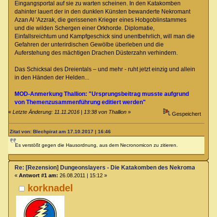
Eingangsportal auf sie zu warten scheinen. In den Katakomben
dahinter lauert der in den dunklen Künsten bewanderte Nekromant
Azan Al 'Azzrak, die gerissenen Krieger eines Hobgoblinstammes
und die wilden Schergen einer Orkhorde. Diplomatie,
Einfallsreichtum und Kampfgeschick sind unentbehrlich, will man die
Gefahren der unterirdischen Gewölbe überleben und die
Auferstehung des mächtigen Drachen Düsterzahn verhindern.
Das Schicksal des Dreientals – und mehr - ruht jetzt einzig und allein
in den Händen der Helden...
MOD-Anmerkung Thallion: "Ursprungsbeitrag musste aufgrund
von Themenzusammenführung editiert werden"
«
Letzte Änderung: 11.11.2016 | 13:38 von Thallion
»
Gespeichert
Zitat von: Blechpirat am 17.10.2017 | 16:46
Es verstößt gegen die Hausordnung, aus dem Necronomicon zu zitieren.
Re: [Rezension] Dungeonslayers - Die Katakomben des Nekromanten
«
Antwort #1 am:
26.08.2011 | 15:12 »
korknadel