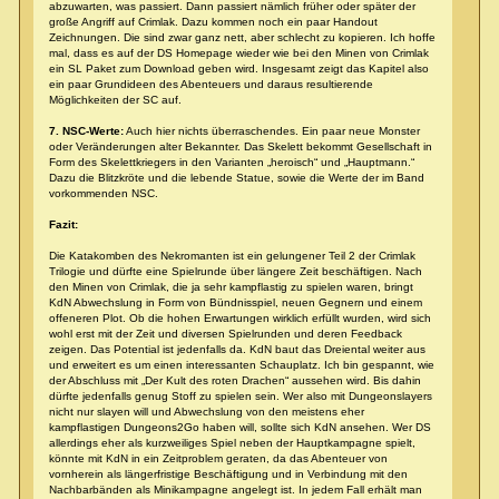
abzuwarten, was passiert. Dann passiert nämlich früher oder später der
große Angriff auf Crimlak. Dazu kommen noch ein paar Handout
Zeichnungen. Die sind zwar ganz nett, aber schlecht zu kopieren. Ich hoffe
mal, dass es auf der DS Homepage wieder wie bei den Minen von Crimlak
ein SL Paket zum Download geben wird. Insgesamt zeigt das Kapitel also
ein paar Grundideen des Abenteuers und daraus resultierende
Möglichkeiten der SC auf.
7. NSC-Werte:
Auch hier nichts überraschendes. Ein paar neue Monster
oder Veränderungen alter Bekannter. Das Skelett bekommt Gesellschaft in
Form des Skelettkriegers in den Varianten „heroisch“ und „Hauptmann.“
Dazu die Blitzkröte und die lebende Statue, sowie die Werte der im Band
vorkommenden NSC.
Fazit:
Die Katakomben des Nekromanten ist ein gelungener Teil 2 der Crimlak
Trilogie und dürfte eine Spielrunde über längere Zeit beschäftigen. Nach
den Minen von Crimlak, die ja sehr kampflastig zu spielen waren, bringt
KdN Abwechslung in Form von Bündnisspiel, neuen Gegnern und einem
offeneren Plot. Ob die hohen Erwartungen wirklich erfüllt wurden, wird sich
wohl erst mit der Zeit und diversen Spielrunden und deren Feedback
zeigen. Das Potential ist jedenfalls da. KdN baut das Dreiental weiter aus
und erweitert es um einen interessanten Schauplatz. Ich bin gespannt, wie
der Abschluss mit „Der Kult des roten Drachen“ aussehen wird. Bis dahin
dürfte jedenfalls genug Stoff zu spielen sein. Wer also mit Dungeonslayers
nicht nur slayen will und Abwechslung von den meistens eher
kampflastigen Dungeons2Go haben will, sollte sich KdN ansehen. Wer DS
allerdings eher als kurzweiliges Spiel neben der Hauptkampagne spielt,
könnte mit KdN in ein Zeitproblem geraten, da das Abenteuer von
vornherein als längerfristige Beschäftigung und in Verbindung mit den
Nachbarbänden als Minikampagne angelegt ist. In jedem Fall erhält man