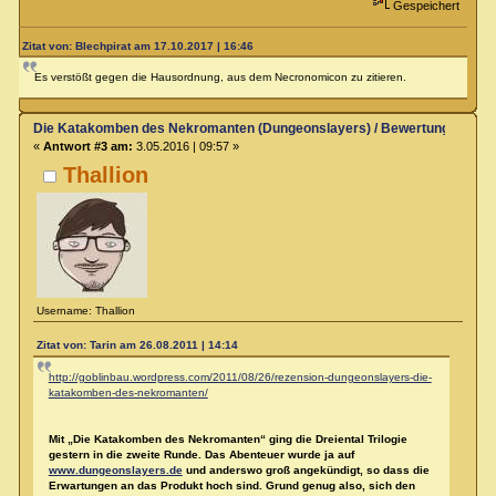
Gespeichert
Zitat von: Blechpirat am 17.10.2017 | 16:46
Es verstößt gegen die Hausordnung, aus dem Necronomicon zu zitieren.
Die Katakomben des Nekromanten (Dungeonslayers) / Bewertung & Rez
«
Antwort #3 am:
3.05.2016 | 09:57 »
Thallion
Username: Thallion
Zitat von: Tarin am 26.08.2011 | 14:14
http://goblinbau.wordpress.com/2011/08/26/rezension-dungeonslayers-die-
katakomben-des-nekromanten/
Mit „Die Katakomben des Nekromanten“ ging die Dreiental Trilogie
gestern in die zweite Runde. Das Abenteuer wurde ja auf
www.dungeonslayers.de
und anderswo groß angekündigt, so dass die
Erwartungen an das Produkt hoch sind. Grund genug also, sich den