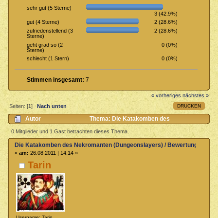
sehr gut (5 Sterne)
3 (42.9%)
2 (28.6%)
gut (4 Sterne)
2 (28.6%)
zufriedenstellend (3
Sterne)
0 (0%)
geht grad so (2
Sterne)
0 (0%)
schlecht (1 Stern)
Stimmen insgesamt:
7
« vorheriges
nächstes »
DRUCKEN
Seiten: [
1
]
Nach unten
Autor
Thema: Die Katakomben des
Nekromanten (Dungeonslayers) / Bewertung & Rezensionen
0 Mitglieder und 1 Gast betrachten dieses Thema.
(Gelesen 4594 mal)
Die Katakomben des Nekromanten (Dungeonslayers) / Bewertung & Rez
«
am:
26.08.2011 | 14:14 »
Tarin
Username: Tarin