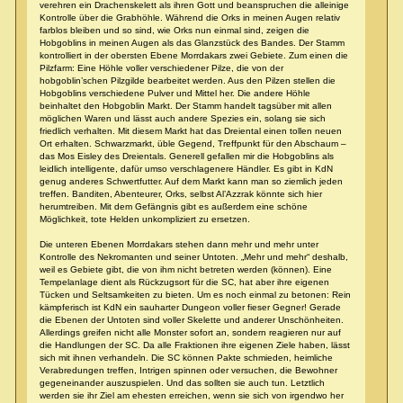
verehren ein Drachenskelett als ihren Gott und beanspruchen die alleinige
Kontrolle über die Grabhöhle. Während die Orks in meinen Augen relativ
farblos bleiben und so sind, wie Orks nun einmal sind, zeigen die
Hobgoblins in meinen Augen als das Glanzstück des Bandes. Der Stamm
kontrolliert in der obersten Ebene Morrdakars zwei Gebiete. Zum einen die
Pilzfarm: Eine Höhle voller verschiedener Pilze, die von der
hobgoblin’schen Pilzgilde bearbeitet werden. Aus den Pilzen stellen die
Hobgoblins verschiedene Pulver und Mittel her. Die andere Höhle
beinhaltet den Hobgoblin Markt. Der Stamm handelt tagsüber mit allen
möglichen Waren und lässt auch andere Spezies ein, solang sie sich
friedlich verhalten. Mit diesem Markt hat das Dreiental einen tollen neuen
Ort erhalten. Schwarzmarkt, üble Gegend, Treffpunkt für den Abschaum –
das Mos Eisley des Dreientals. Generell gefallen mir die Hobgoblins als
leidlich intelligente, dafür umso verschlagenere Händler. Es gibt in KdN
genug anderes Schwertfutter. Auf dem Markt kann man so ziemlich jeden
treffen. Banditen, Abenteurer, Orks, selbst Al’Azzrak könnte sich hier
herumtreiben. Mit dem Gefängnis gibt es außerdem eine schöne
Möglichkeit, tote Helden unkompliziert zu ersetzen.
Die unteren Ebenen Morrdakars stehen dann mehr und mehr unter
Kontrolle des Nekromanten und seiner Untoten. „Mehr und mehr“ deshalb,
weil es Gebiete gibt, die von ihm nicht betreten werden (können). Eine
Tempelanlage dient als Rückzugsort für die SC, hat aber ihre eigenen
Tücken und Seltsamkeiten zu bieten. Um es noch einmal zu betonen: Rein
kämpferisch ist KdN ein sauharter Dungeon voller fieser Gegner! Gerade
die Ebenen der Untoten sind voller Skelette und anderer Unschönheiten.
Allerdings greifen nicht alle Monster sofort an, sondern reagieren nur auf
die Handlungen der SC. Da alle Fraktionen ihre eigenen Ziele haben, lässt
sich mit ihnen verhandeln. Die SC können Pakte schmieden, heimliche
Verabredungen treffen, Intrigen spinnen oder versuchen, die Bewohner
gegeneinander auszuspielen. Und das sollten sie auch tun. Letztlich
werden sie ihr Ziel am ehesten erreichen, wenn sie sich von irgendwo her