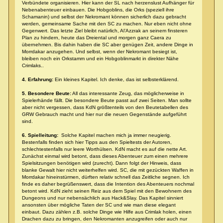
Verbündete organisieren. Hier kann der SL nach herzenslust Aufhänger für
Nebenabenteuer einbauen. Die Hobgoblins, die Orks (speziell ihre
Schamanin) und selbst der Nekromant können sicherlich dazu gebracht
werden, gemeinsame Sache mit den SC zu machen. Nur eben nicht ohne
Gegenwert. Das letzte Ziel bleibt natürlich, Al’Azzrak an seinem finsteren
Plan zu hindern, heute das Dreiental und morgen ganz Caera zu
übernehmen. Bis dahin haben die SC aber genügen Zeit, andere Dinge in
Morrdakar anzugehen. Und selbst, wenn der Nekromant besiegt ist,
bleiben noch ein Orkstamm und ein Hobgoblinmarkt in direkter Nähe
Crimlaks..
4. Erfahrung:
Ein kleines Kapitel. Ich denke, das ist selbsterklärend.
5. Besondere Beute:
All das interessante Zeug, das möglicherweise in
Spielerhände fällt. Die besondere Beute passt auf zwei Seiten. Man sollte
aber nicht vergessen, dass KdN größtenteils von den Beutetabellen des
GRW Gebrauch macht und hier nur die neuen Gegenstände aufgeführt
sind.
6. Spielleitung:
Solche Kapitel machen mich ja immer neugierig.
Bestenfalls finden sich hier Tipps aus den Spieltests der Autoren,
schlechtestenfalls nur leere Worthülsen. KdN macht es auf die nette Art.
Zunächst einmal wird betont, dass dieses Abenteuer zum einen mehrere
Spielsitzungen benötigen wird (zurecht). Dann folgt der Hinweis, dass
blanke Gewalt hier nicht weiterhelfen wird. SC, die mit gezückten Waffen in
Morrdakar hineinstürmen, dürften relativ schnell das Zeitliche segnen. Ich
finde es daher begrüßenswert, dass die Intention des Abenteuers nochmal
betont wird. KdN zieht seinen Reiz aus dem Spiel mit den Bewohnern des
Dungeons und nur nebensächlich aus Hack&Slay. Das Kapitel sinniert
ansonsten über mögliche Taten der SC und wie man diese elegant
einbaut. Dazu zählen z.B. solche Dinge wie Hilfe aus Crimlak holen, einen
Drachen dazu zu bringen, den Nekromanten anzugreifen oder auch nur