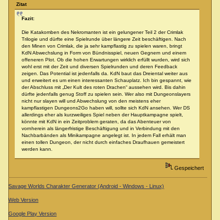
Zitat
Fazit:
Die Katakomben des Nekromanten ist ein gelungener Teil 2 der Crimlak
Trilogie und dürfte eine Spielrunde über längere Zeit beschäftigen. Nach
den Minen von Crimlak, die ja sehr kampflastig zu spielen waren, bringt
KdN Abwechslung in Form von Bündnisspiel, neuen Gegnern und einem
offeneren Plot. Ob die hohen Erwartungen wirklich erfüllt wurden, wird sich
wohl erst mit der Zeit und diversen Spielrunden und deren Feedback
zeigen. Das Potential ist jedenfalls da. KdN baut das Dreiental weiter aus
und erweitert es um einen interessanten Schauplatz. Ich bin gespannt, wie
der Abschluss mit „Der Kult des roten Drachen“ aussehen wird. Bis dahin
dürfte jedenfalls genug Stoff zu spielen sein. Wer also mit Dungeonslayers
nicht nur slayen will und Abwechslung von den meistens eher
kampflastigen Dungeons2Go haben will, sollte sich KdN ansehen. Wer DS
allerdings eher als kurzweiliges Spiel neben der Hauptkampagne spielt,
könnte mit KdN in ein Zeitproblem geraten, da das Abenteuer von
vornherein als längerfristige Beschäftigung und in Verbindung mit den
Nachbarbänden als Minikampagne angelegt ist. In jedem Fall erhält man
einen tollen Dungeon, der nicht durch einfaches Draufhauen gemeistert
werden kann.
Gespeichert
Savage Worlds Charakter Generator (Android - Windows - Linux)
Web Version
Google Play Version