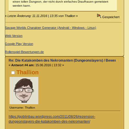
einen tollen Dungeon, der nicht durch einfaches Draufhauen gemeistert
werden kann.
«
Letzte Änderung: 11.11.2016 | 13:35 von Thallion
»
Gespeichert
Savage Worlds Charakter Generator (Android - Windows - Linux)
Web Version
Google Play Version
Rollenspiel-Bewertungen.de
Re: Die Katakomben des Nekromanten (Dungeonslayers) / Bewertung & 
«
Antwort #4 am:
15.06.2016 | 13:32 »
Thallion
Username: Thallion
https://goblinbau.wordpress.com/2011/08/26/rezension-
dungeonslayers-die-katakomben-des-nekromanten/