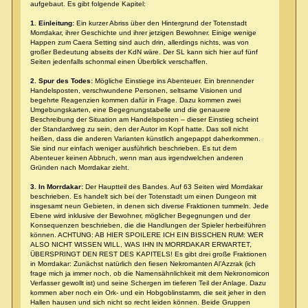
aufgebaut. Es gibt folgende Kapitel:
1. Einleitung:
Ein kurzer Abriss über den Hintergrund der Totenstadt
Morrdakar, ihrer Geschichte und ihrer jetzigen Bewohner. Einige wenige
Happen zum Caera Setting sind auch drin, allerdings nichts, was von
großer Bedeutung abseits der KdN wäre. Der SL kann sich hier auf fünf
Seiten jedenfalls schonmal einen Überblick verschaffen.
2. Spur des Todes:
Mögliche Einstiege ins Abenteuer. Ein brennender
Handelsposten, verschwundene Personen, seltsame Visionen und
begehrte Reagenzien kommen dafür in Frage. Dazu kommen zwei
Umgebungskarten, eine Begegnungstabelle und die genauere
Beschreibung der Situation am Handelsposten – dieser Einstieg scheint
der Standardweg zu sein, den der Autor im Kopf hatte. Das soll nicht
heißen, dass die anderen Varianten künstlich angepappt daherkommen.
Sie sind nur einfach weniger ausführlich beschrieben. Es tut dem
Abenteuer keinen Abbruch, wenn man aus irgendwelchen anderen
Gründen nach Morrdakar zieht.
3. In Morrdakar:
Der Hauptteil des Bandes. Auf 63 Seiten wird Morrdakar
beschrieben. Es handelt sich bei der Totenstadt um einen Dungeon mit
insgesamt neun Gebieten, in denen sich diverse Fraktionen tummeln. Jede
Ebene wird inklusive der Bewohner, möglicher Begegnungen und der
Konsequenzen beschrieben, die die Handlungen der Spieler herbeiführen
können. ACHTUNG: AB HIER SPOILERE ICH EIN BISSCHEN RUM: WER
ALSO NICHT WISSEN WILL, WAS IHN IN MORRDAKAR ERWARTET,
ÜBERSPRINGT DEN REST DES KAPITELS! Es gibt drei große Fraktionen
in Morrdakar: Zunächst natürlich den fiesen Nekromanten Al’Azzrak (ich
frage mich ja immer noch, ob die Namensähnlichkeit mit dem Nekronomicon
Verfasser gewollt ist) und seine Schergen im tieferen Teil der Anlage. Dazu
kommen aber noch ein Ork- und ein Hobgoblinstamm, die seit jeher in den
Hallen hausen und sich nicht so recht leiden können. Beide Gruppen