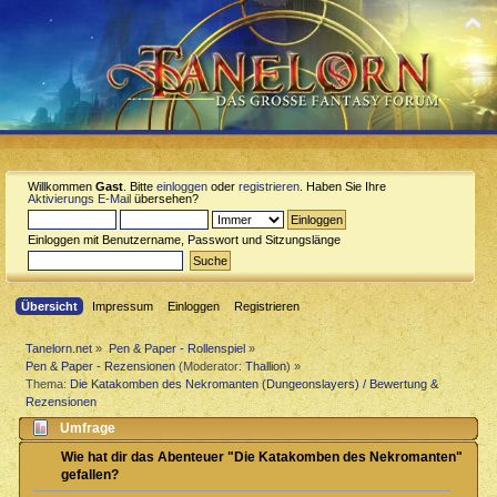
Willkommen
Gast
. Bitte
einloggen
oder
registrieren
. Haben Sie Ihre
Aktivierungs E-Mail
übersehen?
Einloggen mit Benutzername, Passwort und Sitzungslänge
Übersicht
Impressum
Einloggen
Registrieren
Tanelorn.net
»
Pen & Paper - Rollenspiel
»
Pen & Paper - Rezensionen
(Moderator:
Thallion
) »
Thema:
Die Katakomben des Nekromanten (Dungeonslayers) / Bewertung &
Rezensionen
Umfrage
Wie hat dir das Abenteuer "Die Katakomben des Nekromanten"
gefallen?