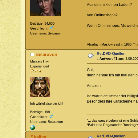
Aus einem kleinen Laden?
Von Onlineshops?
Beiträge: 34.630
Wenn Onlineshops: Mit welch
Geschlecht:
Username: Selganor
Abraham Maslow said in 1966: "It is 
Re:DVD-Quellen
Belaravon
«
Antwort #1 am:
3.09.200
Marcels Hiwi
Experienced
Gut,
dann nehme ich mir mal den b
Amazon
ist zwar nicht immer der billig
Besonders Ihre Gutscheine h
Ich würfel also bin ich!
Beiträge: 199
Geschlecht:
"... das ganze Leben ist eine Sch
Username: Belaravon
*Baldur da Rogasende* Rondragewe
Re:DVD-Quellen
Shaliya