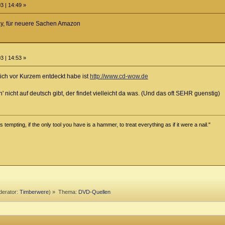
3 | 14:49 »
bay, für neuere Sachen Amazon
3 | 14:53 »
 ich vor Kurzem entdeckt habe ist
http://www.cd-wow.de
 nicht auf deutsch gibt, der findet vielleicht da was. (Und das oft SEHR guenstig)
tempting, if the only tool you have is a hammer, to treat everything as if it were a nail."
erator:
Timberwere
) »
Thema:
DVD-Quellen