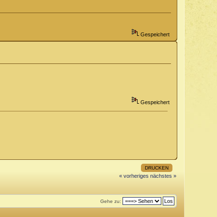
Gespeichert
Gespeichert
DRUCKEN
« vorheriges
nächstes »
Gehe zu: