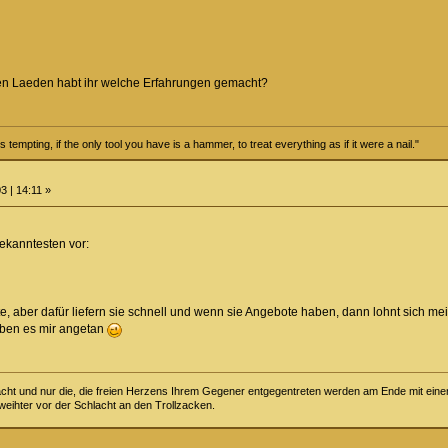
en Laeden habt ihr welche Erfahrungen gemacht?
tempting, if the only tool you have is a hammer, to treat everything as if it were a nail."
3 | 14:11 »
ekanntesten vor:
ste, aber dafür liefern sie schnell und wenn sie Angebote haben, dann lohnt sich mei
aben es mir angetan
lacht und nur die, die freien Herzens Ihrem Gegener entgegentreten werden am Ende mit eine
ihter vor der Schlacht an den Trollzacken.