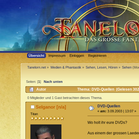
Übersicht
Impressum
Einloggen
Registrieren
Tanelorn.net
»
Medien & Phantastik
»
Sehen, Lesen, Hören
»
Sehen
(Mod
Seiten: [
1
]
Nach unten
Autor
Thema: DVD-Quellen (Gelesen 302
0 Mitglieder und 1 Gast betrachten dieses Thema.
DVD-Quellen
Selganor [n/a]
«
am:
3.09.2003 | 13:07 »
Titan
Wo holt ihr eure DVDs?
Aus einem der grossen Laeden