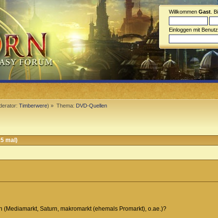
Willkommen
Gast
. B
Einloggen mit Benut
erator:
Timberwere
) »
Thema:
DVD-Quellen
5 mal)
 (Mediamarkt, Saturn, makromarkt (ehemals Promarkt), o.ae.)?