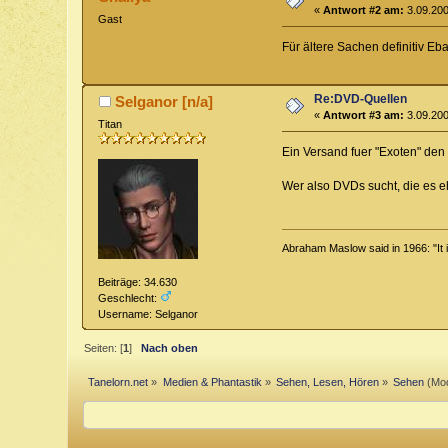
«
Antwort #2 am:
3.09.200
Gast
Für ältere Sachen definitiv E
Re:DVD-Quellen
Selganor [n/a]
«
Antwort #3 am:
3.09.200
Titan
Ein Versand fuer "Exoten" den
Wer also DVDs sucht, die es eh'
Abraham Maslow said in 1966: "It is 
Beiträge: 34.630
Geschlecht:
Username: Selganor
Seiten: [
1
]
Nach oben
Tanelorn.net
»
Medien & Phantastik
»
Sehen, Lesen, Hören
»
Sehen
(Mod