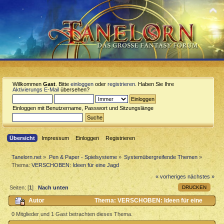
Willkommen
Gast
. Bitte
einloggen
oder
registrieren
. Haben Sie Ihre
Aktivierungs E-Mail
übersehen?
Einloggen mit Benutzername, Passwort und Sitzungslänge
Übersicht
Impressum
Einloggen
Registrieren
Tanelorn.net
»
Pen & Paper - Spielsysteme
»
Systemübergreifende Themen
»
Thema:
VERSCHOBEN: Ideen für eine Jagd
« vorheriges
nächstes »
DRUCKEN
Seiten: [
1
]
Nach unten
Autor
Thema: VERSCHOBEN: Ideen für eine
Jagd (Gelesen 934 mal)
0 Mitglieder und 1 Gast betrachten dieses Thema.