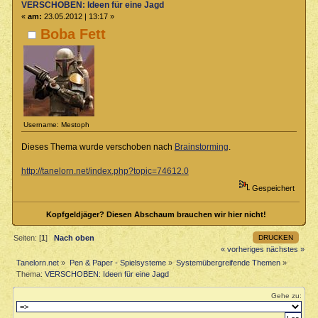
VERSCHOBEN: Ideen für eine Jagd
«
am:
23.05.2012 | 13:17 »
Boba Fett
Username: Mestoph
Dieses Thema wurde verschoben nach
Brainstorming
.
http://tanelorn.net/index.php?topic=74612.0
Gespeichert
Kopfgeldjäger? Diesen Abschaum brauchen wir hier nicht!
DRUCKEN
Seiten: [
1
]
Nach oben
« vorheriges
nächstes »
Tanelorn.net
»
Pen & Paper - Spielsysteme
»
Systemübergreifende Themen
»
Thema:
VERSCHOBEN: Ideen für eine Jagd
Gehe zu: