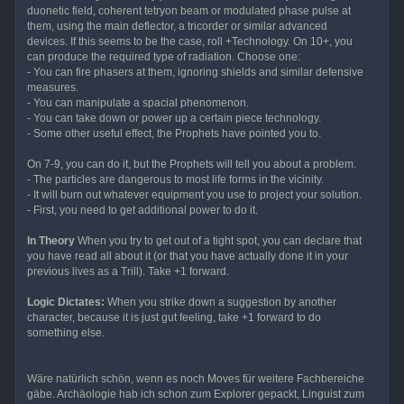
duonetic field, coherent tetryon beam or modulated phase pulse at
them, using the main deflector, a tricorder or similar advanced
devices. If this seems to be the case, roll +Technology. On 10+, you
can produce the required type of radiation. Choose one:
- You can fire phasers at them, ignoring shields and similar defensive
measures.
- You can manipulate a spacial phenomenon.
- You can take down or power up a certain piece technology.
- Some other useful effect, the Prophets have pointed you to.
On 7-9, you can do it, but the Prophets will tell you about a problem.
- The particles are dangerous to most life forms in the vicinity.
- It will burn out whatever equipment you use to project your solution.
- First, you need to get additional power to do it.
In Theory
When you try to get out of a tight spot, you can declare that
you have read all about it (or that you have actually done it in your
previous lives as a Trill). Take +1 forward.
Logic Dictates:
When you strike down a suggestion by another
character, because it is just gut feeling, take +1 forward to do
something else.
Wäre natürlich schön, wenn es noch Moves für weitere Fachbereiche
gäbe. Archäologie hab ich schon zum Explorer gepackt, Linguist zum