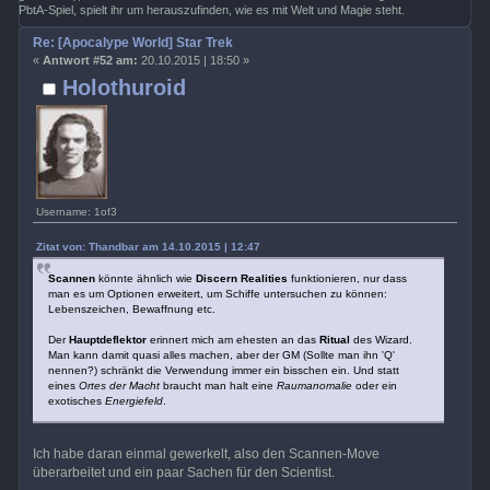
PbtA-Spiel, spielt ihr um herauszufinden, wie es mit Welt und Magie steht.
Re: [Apocalype World] Star Trek
«
Antwort #52 am:
20.10.2015 | 18:50 »
Holothuroid
Username: 1of3
Zitat von: Thandbar am 14.10.2015 | 12:47
Scannen
könnte ähnlich wie
Discern Realities
funktionieren, nur dass
man es um Optionen erweitert, um Schiffe untersuchen zu können:
Lebenszeichen, Bewaffnung etc.
Der
Hauptdeflektor
erinnert mich am ehesten an das
Ritual
des Wizard.
Man kann damit quasi alles machen, aber der GM (Sollte man ihn 'Q'
nennen?) schränkt die Verwendung immer ein bisschen ein. Und statt
eines
Ortes der Macht
braucht man halt eine
Raumanomalie
oder ein
exotisches
Energiefeld
.
Ich habe daran einmal gewerkelt, also den Scannen-Move
überarbeitet und ein paar Sachen für den Scientist.