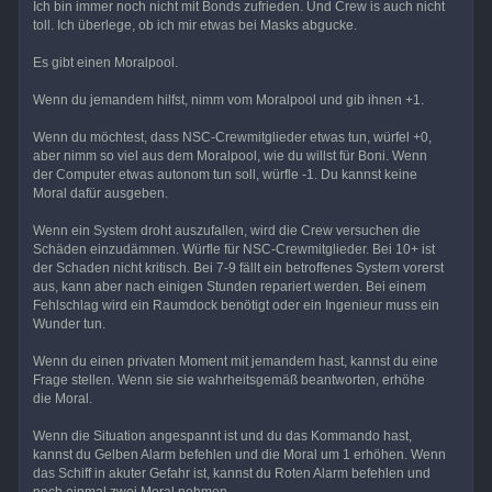
Ich bin immer noch nicht mit Bonds zufrieden. Und Crew is auch nicht
toll. Ich überlege, ob ich mir etwas bei Masks abgucke.
Es gibt einen Moralpool.
Wenn du jemandem hilfst, nimm vom Moralpool und gib ihnen +1.
Wenn du möchtest, dass NSC-Crewmitglieder etwas tun, würfel +0,
aber nimm so viel aus dem Moralpool, wie du willst für Boni. Wenn
der Computer etwas autonom tun soll, würfle -1. Du kannst keine
Moral dafür ausgeben.
Wenn ein System droht auszufallen, wird die Crew versuchen die
Schäden einzudämmen. Würfle für NSC-Crewmitglieder. Bei 10+ ist
der Schaden nicht kritisch. Bei 7-9 fällt ein betroffenes System vorerst
aus, kann aber nach einigen Stunden repariert werden. Bei einem
Fehlschlag wird ein Raumdock benötigt oder ein Ingenieur muss ein
Wunder tun.
Wenn du einen privaten Moment mit jemandem hast, kannst du eine
Frage stellen. Wenn sie sie wahrheitsgemäß beantworten, erhöhe
die Moral.
Wenn die Situation angespannt ist und du das Kommando hast,
kannst du Gelben Alarm befehlen und die Moral um 1 erhöhen. Wenn
das Schiff in akuter Gefahr ist, kannst du Roten Alarm befehlen und