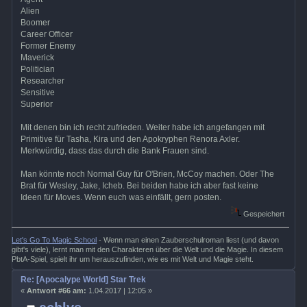
Alien
Boomer
Career Officer
Former Enemy
Maverick
Politician
Researcher
Sensitive
Superior
Mit denen bin ich recht zufrieden. Weiter habe ich angefangen mit
Primitive für Tasha, Kira und den Apokryphen Renora Axler.
Merkwürdig, dass das durch die Bank Frauen sind.
Man könnte noch Normal Guy für O'Brien, McCoy machen. Oder The
Brat für Wesley, Jake, Icheb. Bei beiden habe ich aber fast keine
Ideen für Moves. Wenn euch was einfällt, gern posten.
Gespeichert
Let's Go To Magic School
- Wenn man einen Zauberschulroman liest (und davon
gibt's viele), lernt man mit den Charakteren über die Welt und die Magie. In diesem
PbtA-Spiel, spielt ihr um herauszufinden, wie es mit Welt und Magie steht.
Re: [Apocalype World] Star Trek
«
Antwort #66 am:
1.04.2017 | 12:05 »