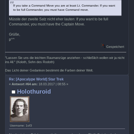
If you take a Command Move you are at least Lt. Commander. If you want
to be full Commander, you must have Command move.
Müsste der zweite Satz nicht eher lauten: If you want to be full
Commander, you must have the Captain Move.
Grüße,
p^^
Gespeichert
"Lassen Sie uns die leichten Raumanzüge anziehen - schließlich wollen wir ja nicht
ins All." (Koloth, Sohn des Rodoth)
Das Licht deiner Gedanken bestimmt die Farben deiner Welt.
Re: [Apocalype World] Star Trek
«
Antwort #64 am:
18.03.2017 | 08:55 »
Holothuroid
Username: 1of3