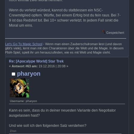
noch einmal zwei Moral nehmen.
Wenn du verletzt würdest, kannst du stattdessen ein NSC-
Crewmitglied opfern. Würfle, bei einem Erfolg bist du fein raus. Bei 7-
9 ist das Redshirt tot. Bei 10+ schwer verletzt. In jedem Fall sinkt die
Moral um eins.
Gespeichert
Let's Go To Magic School
- Wenn man einen Zauberschulroman liest (und davon
gibt's viele), lernt man mit den Charakteren über die Welt und die Magie. In diesem
PbtA-Spiel, spielt ihr um herauszufinden, wie es mit Welt und Magie steht.
Re: [Apocalype World] Star Trek
«
Antwort #63 am:
19.12.2016 | 20:08 »
pharyon
Username: pharyon
Kann es sein, dass du in deiner neuesten Variante den Negotiator
ausgelassen hast?
Und wie soll ich den folgenden Satz verstehen?
Zitat