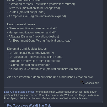
- A Weapon of Mass Destruction (motivation: murder)
- Terrorists (motivation: to be recognized)
- Pirates (motivation: plunder)
- An Oppressive Regime (motivation: expand)
Environmental Issues
- Disease (motivation: weaken and kill)
- Hunger (motivation: weaken and kill)
- A Natural Disaster (motivation: destroy)
- An Experiment Gone Wrong (motivation: spread)
Diplomatic and Judicial Issues
- An Attempt at Peace (motivation: ?)
- An Accusation (motivation: sully the name)
- A Refugee (motivation: attract pursuers)
- A Crime (motivation: stay hidden)
- An Inability to Communicate (motivation: incite violence)
Als nächstes wären dann hilfreiche und hinderliche Personen dran.
Gespeichert
Let's Go To Magic School
- Wenn man einen Zauberschulroman liest (und davon
gibt's viele), lernt man mit den Charakteren über die Welt und die Magie. In diesem
PbtA-Spiel, spielt ihr um herauszufinden, wie es mit Welt und Magie steht.
Re: [Apocalype World] Star Trek