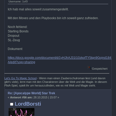
Username: 1of3
Ich hab mal alles soweit zusammengestellt.
Mit den Moves und den Playbooks bin ich soweit ganz zufrieden.
Noch fehlend:
Starting Bonds
Dropout
SL-Zeug
Dokument
https://docs.google.com/document/d/1yHJhAJ31l10zkofTY5tqn9Gojnd184YZ
A/edit?usp=sharing
Gespeichert
Let's Go To Magic School
- Wenn man einen Zauberschulroman liest (und davon
gibt's viele), lernt man mit den Charakteren über die Welt und die Magie. In diesem
PbtA-Spiel, spielt ihr um herauszufinden, wie es mit Welt und Magie steht.
Re: [Apocalype World] Star Trek
«
Antwort #56 am:
28.10.2015 | 15:07 »
LordBorsti