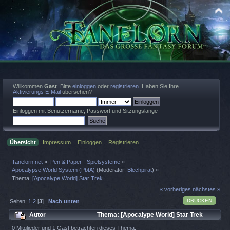
Willkommen
Gast
. Bitte
einloggen
oder
registrieren
. Haben Sie Ihre
Aktivierungs E-Mail
übersehen?
Einloggen mit Benutzername, Passwort und Sitzungslänge
Übersicht
Impressum
Einloggen
Registrieren
Tanelorn.net
»
Pen & Paper - Spielsysteme
»
Apocalypse World System (PbtA)
(Moderator:
Blechpirat
) »
Thema:
[Apocalype World] Star Trek
« vorheriges
nächstes »
DRUCKEN
Seiten:
1
2
[
3
]
Nach unten
Autor
Thema: [Apocalype World] Star Trek
(Gelesen 16656 mal)
0 Mitglieder und 1 Gast betrachten dieses Thema.