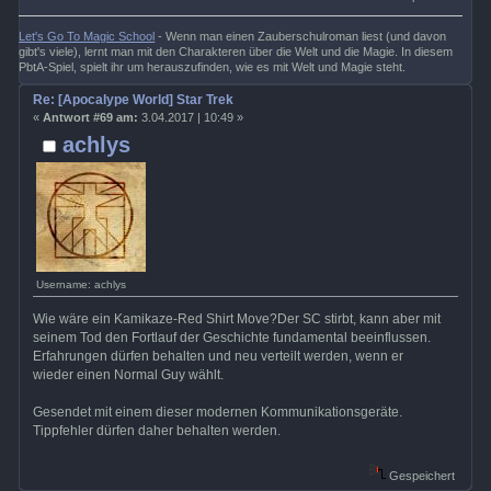
Let's Go To Magic School
- Wenn man einen Zauberschulroman liest (und davon
gibt's viele), lernt man mit den Charakteren über die Welt und die Magie. In diesem
PbtA-Spiel, spielt ihr um herauszufinden, wie es mit Welt und Magie steht.
Re: [Apocalype World] Star Trek
«
Antwort #69 am:
3.04.2017 | 10:49 »
achlys
Username: achlys
Wie wäre ein Kamikaze-Red Shirt Move?Der SC stirbt, kann aber mit
seinem Tod den Fortlauf der Geschichte fundamental beeinflussen.
Erfahrungen dürfen behalten und neu verteilt werden, wenn er
wieder einen Normal Guy wählt.
Gesendet mit einem dieser modernen Kommunikationsgeräte.
Tippfehler dürfen daher behalten werden.
Gespeichert