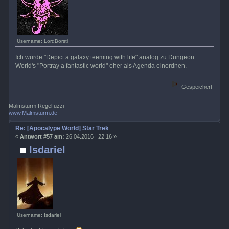
Username: LordBorsti
Ich würde "Depict a galaxy teeming with life" analog zu Dungeon
World's "Portray a fantastic world" eher als Agenda einordnen.
Gespeichert
Malmsturm Regelfuzzi
www.Malmsturm.de
Re: [Apocalype World] Star Trek
«
Antwort #57 am:
26.04.2016 | 22:16 »
Isdariel
Username: Isdariel