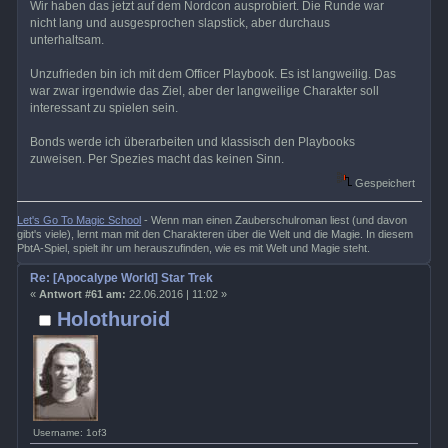
Wir haben das jetzt auf dem Nordcon ausprobiert. Die Runde war
nicht lang und ausgesprochen slapstick, aber durchaus
unterhaltsam.
Unzufrieden bin ich mit dem Officer Playbook. Es ist langweilig. Das
war zwar irgendwie das Ziel, aber der langweilige Charakter soll
interessant zu spielen sein.
Bonds werde ich überarbeiten und klassisch den Playbooks
zuweisen. Per Spezies macht das keinen Sinn.
Gespeichert
Let's Go To Magic School
- Wenn man einen Zauberschulroman liest (und davon
gibt's viele), lernt man mit den Charakteren über die Welt und die Magie. In diesem
PbtA-Spiel, spielt ihr um herauszufinden, wie es mit Welt und Magie steht.
Re: [Apocalype World] Star Trek
«
Antwort #61 am:
22.06.2016 | 11:02 »
Holothuroid
Username: 1of3