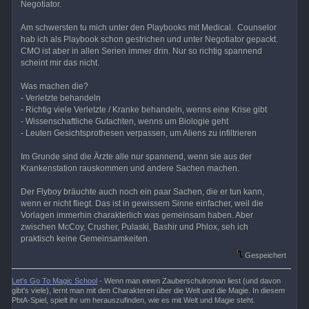
Negotiator.
Am schwersten tu mich unter den Playbooks mit Medical. Counselor
hab ich als Playbook schon gestrichen und unter Negotiator gepackt.
CMO ist aber in allen Serien immer drin. Nur so richtig spannend
scheint mir das nicht.
Was machen die?
- Verletzte behandeln
- Richtig viele Verletzte / Kranke behandeln, wenns eine Krise gibt
- Wissenschaftliche Gutachten, wenns um Biologie geht
- Leuten Gesichtsprothesen verpassen, um Aliens zu infiltrieren
Im Grunde sind die Ärzte alle nur spannend, wenn sie aus der
Krankenstation rauskommen und andere Sachen machen.
Der Flyboy bräuchte auch noch ein paar Sachen, die er tun kann,
wenn er nicht fliegt. Das ist in gewissem Sinne einfacher, weil die
Vorlagen immerhin charakterlich was gemeinsam haben. Aber
zwischen McCoy, Crusher, Pulaski, Bashir und Phlox, seh ich
praktisch keine Gemeinsamkeiten.
Gespeichert
Let's Go To Magic School
- Wenn man einen Zauberschulroman liest (und davon
gibt's viele), lernt man mit den Charakteren über die Welt und die Magie. In diesem
PbtA-Spiel, spielt ihr um herauszufinden, wie es mit Welt und Magie steht.