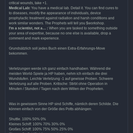
critical wounds, take +1.
Medical Lab:
You have a medical lab. Detail it. You can find cures to
to diseases, modify the appearance of individuals, device
prophylactic treatment against radiation and harsh conditions and
work similar wonders. The Prophets will tell you $workshop.
I’m a scientist, not a… :
When you are tasked to something outside
your area of expertise, because no one else is available, drop a
comment and mark experience.
Grundsätzlich soll jedes Buch einen Extra-Erfahrungs-Move
bekommen.
Verletzungen werde ich ganz einfach handhaben. Während die
meisten World-Spiele ja HP haben, nehm ich einfach die drei
Wundstufen. Leichte Verletzung -1 auf gewisse Proben. Schwere
Verletzung auf alle Proben. Kritische: Stirbt ohne Operation in
Minuten / Stunden / Tagen nach dem Willen der Propheten.
Was in gewissem Sinne HP sind Schiffe, nämlich deren Schilde. Die
können einfach von der Größe des Potts abhängen.
Shuttle. 100% 50% 0%
Kleines Schiff: 100% 70% 30% 0%
Großes Schiff: 100% 75% 50% 25% 0%