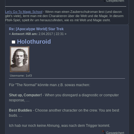
Gespeichert
Let's Go To Magic School
- Wenn man einen Zauberschulroman liest (und davon
gibt's viele), lernt man mit den Charakteren über die Welt und die Magie. In diesem
PbtA-Spiel, spielt ihr um herauszufinden, wie es mit Welt und Magie steht.
Re: [Apocalype World] Star Trek
«
Antwort #68 am:
2.04.2017 | 22:31 »
Holothuroid
Username: 1of3
Für "The Normal" könnte man z.B. sowas machen:
Shut up, Computer!
- When you disregard a diagnostic or computer
response, …
Best Buddies
- Choose another character on the crew. You are best
buds. …
Ich hab nur noch keine Ahnung, was nach dem Trigger kommt.
Gespeichert