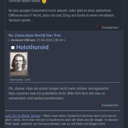
Schicke Ideen dabei.
Ist das google-Dokument noch aktuell, oder gibt es eine aktuellere
Offlineversion? Nicht, dass ich das Ding am Ende in einer veralteten
Version spiele...
Gespeichert
Re: [Apocalype World] Star Trek
«
Antwort #58 am:
27.04.2016 | 06:10 »
Holothuroid
Username: 1of3
Oh, danke. Hab da schon länger nicht mehr drüber nachgedacht.
Was neueres hab ich jedenfalls nicht. Bitte fühl dich frei das zu
verwenden und weiterzuentwickeln.
Gespeichert
Let's Go To Magic School
- Wenn man einen Zauberschulroman liest (und davon
gibt's viele), lernt man mit den Charakteren über die Welt und die Magie. In diesem
PbtA-Spiel, spielt ihr um herauszufinden, wie es mit Welt und Magie steht.