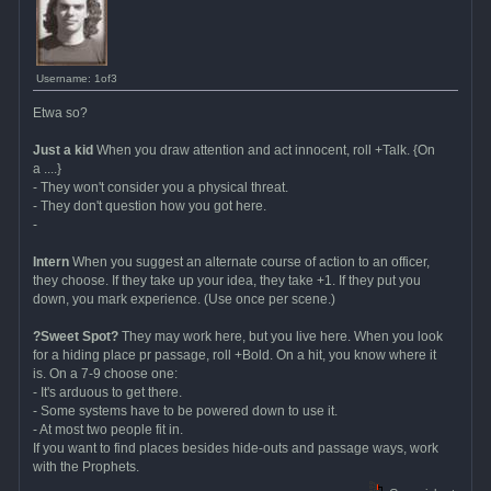
Username: 1of3
Etwa so?
Just a kid
When you draw attention and act innocent, roll +Talk. {On
a ....}
- They won't consider you a physical threat.
- They don't question how you got here.
-
Intern
When you suggest an alternate course of action to an officer,
they choose. If they take up your idea, they take +1. If they put you
down, you mark experience. (Use once per scene.)
?Sweet Spot?
They may work here, but you live here. When you look
for a hiding place pr passage, roll +Bold. On a hit, you know where it
is. On a 7-9 choose one:
- It's arduous to get there.
- Some systems have to be powered down to use it.
- At most two people fit in.
If you want to find places besides hide-outs and passage ways, work
with the Prophets.