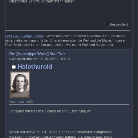
Übergroße Schiffe können mehr haben.
Gespeichert
Let's Go To Magic School
- Wenn man einen Zauberschulroman liest (und davon
gibt's viele), lernt man mit den Charakteren über die Welt und die Magie. In diesem
PbtA-Spiel, spielt ihr um herauszufinden, wie es mit Welt und Magie steht.
Re: [Apocalype World] Star Trek
«
Antwort #54 am:
24.10.2015 | 19:42 »
Holothuroid
Username: 1of3
Schauen wir uns mal Bonds an und Erfahrung an.
When you have rolled 1-6 on a check or otherwise completely
messed up and
you reflect your failure
in a later scene, mark