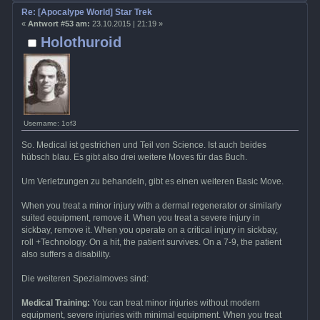
Re: [Apocalype World] Star Trek
«
Antwort #53 am:
23.10.2015 | 21:19 »
Holothuroid
Username: 1of3
So. Medical ist gestrichen und Teil von Science. Ist auch beides
hübsch blau. Es gibt also drei weitere Moves für das Buch.
Um Verletzungen zu behandeln, gibt es einen weiteren Basic Move.
When you treat a minor injury with a dermal regenerator or similarly
suited equipment, remove it. When you treat a severe injury in
sickbay, remove it. When you operate on a critical injury in sickbay,
roll +Technology. On a hit, the patient survives. On a 7-9, the patient
also suffers a disability.
Die weiteren Spezialmoves sind:
Medical Training:
You can treat minor injuries without modern
equipment, severe injuries with minimal equipment. When you treat