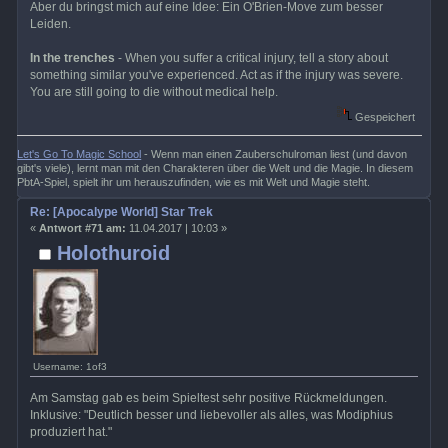
Aber du bringst mich auf eine Idee: Ein O'Brien-Move zum besser
Leiden.
In the trenches
- When you suffer a critical injury, tell a story about
something similar you've experienced. Act as if the injury was severe.
You are still going to die without medical help.
Gespeichert
Let's Go To Magic School
- Wenn man einen Zauberschulroman liest (und davon
gibt's viele), lernt man mit den Charakteren über die Welt und die Magie. In diesem
PbtA-Spiel, spielt ihr um herauszufinden, wie es mit Welt und Magie steht.
Re: [Apocalype World] Star Trek
«
Antwort #71 am:
11.04.2017 | 10:03 »
Holothuroid
Username: 1of3
Am Samstag gab es beim Spieltest sehr positive Rückmeldungen.
Inklusive: "Deutlich besser und liebevoller als alles, was Modiphius
produziert hat."