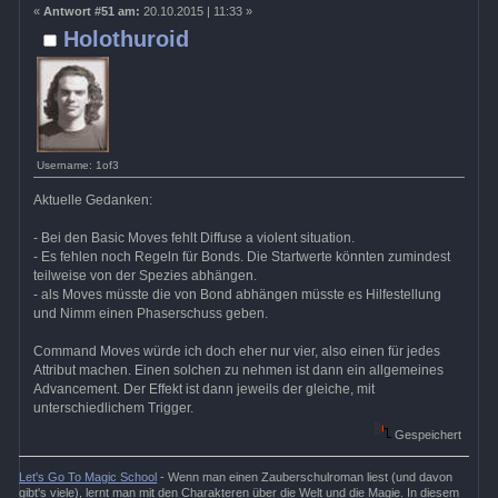
«
Antwort #51 am:
20.10.2015 | 11:33 »
Holothuroid
Username: 1of3
Aktuelle Gedanken:
- Bei den Basic Moves fehlt Diffuse a violent situation.
- Es fehlen noch Regeln für Bonds. Die Startwerte könnten zumindest
teilweise von der Spezies abhängen.
- als Moves müsste die von Bond abhängen müsste es Hilfestellung
und Nimm einen Phaserschuss geben.
Command Moves würde ich doch eher nur vier, also einen für jedes
Attribut machen. Einen solchen zu nehmen ist dann ein allgemeines
Advancement. Der Effekt ist dann jeweils der gleiche, mit
unterschiedlichem Trigger.
Gespeichert
Let's Go To Magic School
- Wenn man einen Zauberschulroman liest (und davon
gibt's viele), lernt man mit den Charakteren über die Welt und die Magie. In diesem