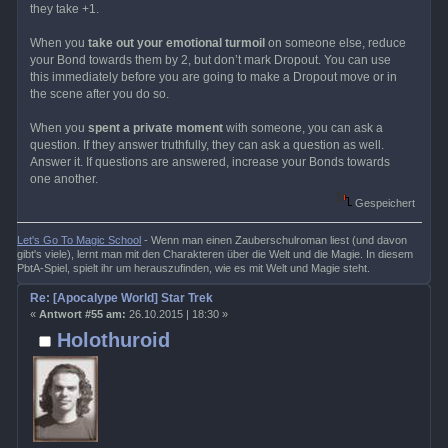
they take +1.
When you
take out your emotional turmoil
on someone else, reduce
your Bond towards them by 2, but don’t mark Dropout. You can use
this immediately before you are going to make a Dropout move or in
the scene after you do so.
When you
spent a private moment
with someone, you can ask a
question. If they answer truthfully, they can ask a question as well.
Answer it. If questions are answered, increase your Bonds towards
one another.
Gespeichert
Let's Go To Magic School
- Wenn man einen Zauberschulroman liest (und davon
gibt's viele), lernt man mit den Charakteren über die Welt und die Magie. In diesem
PbtA-Spiel, spielt ihr um herauszufinden, wie es mit Welt und Magie steht.
Re: [Apocalype World] Star Trek
«
Antwort #55 am:
26.10.2015 | 18:30 »
Holothuroid