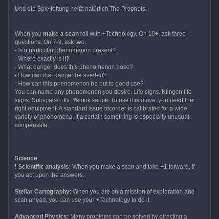
Und die Spielleitung heißt natürlich The Prophets.
When you
make a scan
roll with +Technology. On 10+, ask three
questions. On 7-9, ask two.
- Is a particular phenomenon present?
- Where exactly is it?
- What danger does this phenomenon pose?
- How can that danger be averted?
- How can this phenomenon be put to good use?
You can name any phenomenon you desire. Life signs. Klingon life
signs. Subspace rifts. Yamok sauce. To use this move, you need the
right equipment. A standard issue tricorder is calibrated for a wide
variety of phenomena. If a certain something is especially unusual,
compensate.
Science
! Scientific analysis:
When you make a scan and take +1 forward, if
you act upon the answers.
Stellar Cartography:
When you are on a mission of exploration and
scan ahead, you can use your +Technology to do it.
Advanced Physics:
Many problems can be solved by directing a