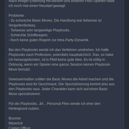
Nach einiger Erfahrung mit diesem und anderen PbtA-Spielen habe
ich noch mal einen Neustart gewagt:
Probleme :
- Zu schwache Basic Moves. Die Handlung war teilweise so
Vorgartenfantasy.
- Teilweise sehr langweilige Playbooks.
- Schlechte Schiffsregeln.
- Noch keine guten Regeln zur Intra-Party-Dynamik.
Bei den Playbooks werde ich das Verfahren umdrehen. Ich hatte
Playbooks nach Profession, jedenfalls hauptsächlich. Das, so habe
ich herausgefunden, ist in PbtA keine gute Idee. Es ist völlig in
Ordnung, wenn ein Spieler eine ganze Session keinen Playbook-
Move benutzt.
Gewissermaßen sollten die Basic Moves die Arbeit machen und die
Playbooks sind für Geschmack. Die Spezialisierung kommt also aus
den Playbooks raus. Jeder Charakter kann sich auf einen Basic
Move spezialisieren.
Für die Playbooks...äh... Personal Files werde ich eher den
Hintergrund nutzen.
Boomer
Maverick
Career Officer