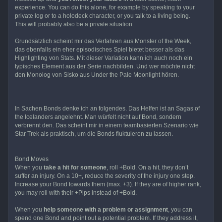
experience. You can do this alone, for example by speaking to your
private log or to a holodeck character, or you talk to a living being.
This will probably also be a private situation.
Grundsätzlich scheint mir das Verfahren aus Monster of the Week,
das ebenfalls ein eher episodisches Spiel bietet besser als das
Highlighting von Stats. Mit dieser Variation kann ich auch noch ein
typisches Element aus der Serie nachbilden. Und wer möchte nicht
den Monolog von Sisko aus Under the Pale Moonlight hören.
In Sachen Bonds denke ich an folgendes. Das Helfen ist an Sagas of
the Icelanders angelehnt. Man würfelt nicht auf Bond, sondern
verbrennt den. Das scheint mir in einem teambasierten Szenario wie
Star Trek als praktisch, um die Bonds fluktuieren zu lassen.
Bond Moves
When you
take a hit for someone
, roll +Bold. On a hit, they don’t
suffer an injury. On a 10+, reduce the severity of the injury one step.
Increase your Bond towards them (max. +3). If they are of higher rank,
you may roll with their +Pips instead of +Bold.
When you
help someone with a problem or assignment
, you can
spend one Bond and point out a potential problem. If they address it,