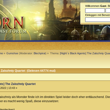
Willkommen
Gast
. B
Einloggen mit Benut
eme
»
Gumshoe
(Moderator:
Blechpirat
) »
Thema:
[Night`s Black Agents] The Zalozhniy Quar
 Zalozhniy Quartet (Gelesen 44774 mal)
ts] The Zalozhniy Quartet
2022 | 13:43 »
alozhniy als Monster finde ich im direkten Spiel leider doch eher enttäuschend. D
r es macht wenig Spaß, diese einzusetzen:
Verstecken)