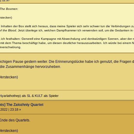
| 11:37
The Boxmen
:
rstecken)
 Inhalten der Box stellt sich heraus, dass meine Spieler sich sehr schwer tun die Verbindungen 
of the Blood
. Jetzt überlege ich, welchen Dampfhammer ich verwenden soll, um die Gedanken in di
 ich festhalten: Generell eine Kampagne mit Abwechslung und denkwürdigen Szenen, aber der rot
er mit dem Thema beschäftigt habe, um diesen deutlicher herauszuarbeiten. Ich würde bei einem 
irverschwörung.
chigen Pause gestern weiter. Die Erinnerungslücke habe ich genutzt, die Fragen de
nd die Zusammenhänge hervorzuheben.
Verstecken)
Nyarlathothep) als SL & KULT als Spieler
ts] The Zalozhniy Quartet
2022 | 23:18 »
Ende des Quartets.
Verstecken)