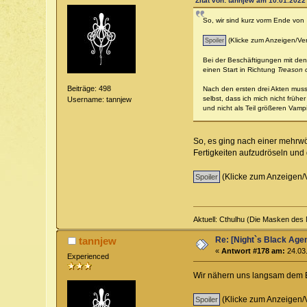
Zitat von: tannjew am 10.01.2022 
So, wir sind kurz vorm Ende von
(Klicke zum Anzeigen/Ve
Bei der Beschäftigungen mit den
einen Start in Richtung
Treason 
Beiträge: 498
Nach den ersten drei Akten muss
selbst, dass ich mich nicht früh
Username: tannjew
und nicht als Teil größeren Vamp
So, es ging nach einer mehrwö
Fertigkeiten aufzudröseln u
(Klicke zum Anzeigen/
Aktuell: Cthulhu (Die Masken des 
Re: [Night`s Black Agen
tannjew
«
Antwort #178 am:
24.03.
Experienced
Wir nähern uns langsam dem 
(Klicke zum Anzeigen/