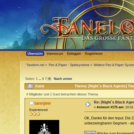
Übersicht
Impressum
Einloggen
Registrieren
Tanelorn.net
»
Pen & Paper - Spielsysteme
»
Weitere Pen & Paper Syst
Seiten:
1
...
6
7
[
8
]
Nach unten
Autor
Thema: [Night`s Black Agents] The
0 Mitglieder und 1 Gast betrachten dieses Thema.
Re: [Night`s Black Agen
tannjew
«
Antwort #175 am:
10.01.
Experienced
OK, Danke für den Input. Die Z
unbezwingbaren Gegnern - abe
(Klicke zum Anzeigen/