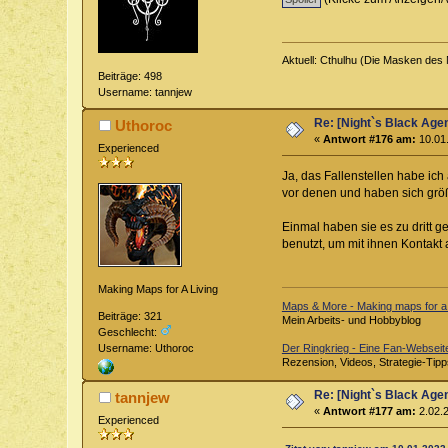
Aktuell: Cthulhu (Die Masken des 
Beiträge: 498
Username: tannjew
Re: [Night`s Black Agen
Uthoroc
«
Antwort #176 am:
10.01.
Experienced
Ja, das Fallenstellen habe ich
vor denen und haben sich größ
Einmal haben sie es zu dritt 
benutzt, um mit ihnen Kontak
Making Maps for A Living
Maps & More - Making maps for a 
Beiträge: 321
Mein Arbeits- und Hobbyblog
Geschlecht:
Der Ringkrieg - Eine Fan-Webseite
Username: Uthoroc
Rezension, Videos, Strategie-Tipp
Re: [Night`s Black Agen
tannjew
«
Antwort #177 am:
2.02.2
Experienced