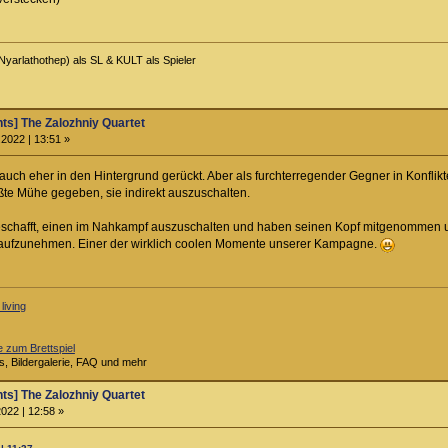
Nyarlathothep) als SL & KULT als Spieler
ts] The Zalozhniy Quartet
2022 | 13:51 »
 auch eher in den Hintergrund gerückt. Aber als furchterregender Gegner in Konflikt
te Mühe gegeben, sie indirekt auszuschalten.
geschafft, einen im Nahkampf auszuschalten und haben seinen Kopf mitgenommen un
t aufzunehmen. Einer der wirklich coolen Momente unserer Kampagne.
living
 zum Brettspiel
s, Bildergalerie, FAQ und mehr
ts] The Zalozhniy Quartet
022 | 12:58 »