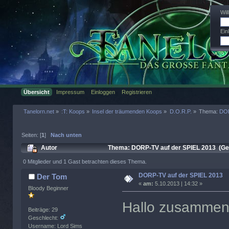
Wi
Ein
Übersicht
Impressum
Einloggen
Registrieren
Tanelorn.net
»
:T: Koops
»
Insel der träumenden Koops
»
D.O.R.P.
»
Thema:
DOR
Seiten: [
1
]
Nach unten
Autor
Thema: DORP-TV auf der SPIEL 2013 (Ge
0 Mitglieder und 1 Gast betrachten dieses Thema.
DORP-TV auf der SPIEL 2013
Der Tom
«
am:
5.10.2013 | 14:32 »
Bloody Beginner
Hallo zusammen
Beiträge: 29
Geschlecht:
Username: Lord Sims