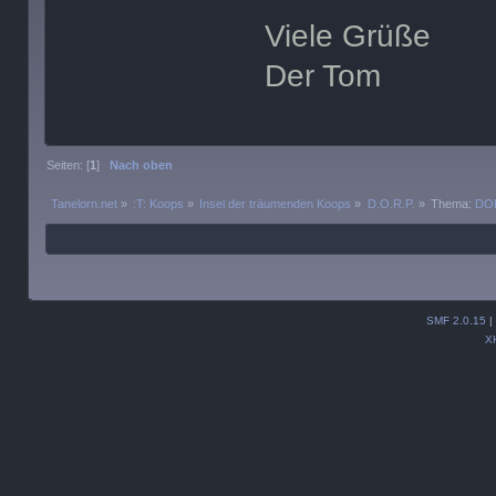
Viele Grüße
Der Tom
Seiten: [
1
]
Nach oben
Tanelorn.net
»
:T: Koops
»
Insel der träumenden Koops
»
D.O.R.P.
»
Thema:
DOR
SMF 2.0.15
|
X