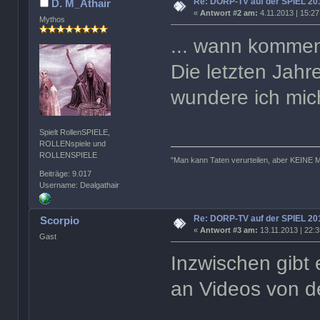
Re: DORP-TV auf der SPIEL 20
D. M_Athair
«
Antwort #2 am:
4.11.2013 | 15:27
Mythos
... wann kommen
Die letzten Jahr
wundere ich mic
Spielt RollenSPIELE,
ROLLENspiele und
ROLLENSPIELE
"Man kann Taten verurteilen, aber KEINE 
Beiträge: 9.017
Username: Dealgathair
Re: DORP-TV auf der SPIEL 20
Scorpio
«
Antwort #3 am:
13.11.2013 | 22:3
Gast
Inzwischen gibt
an Videos von d