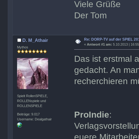
Viele Grüße
Der Tom
Re: DORP-TV auf der SPIEL 20
D. M_Athair
«
Antwort #1 am:
5.10.2013 | 16:55
Mythos
Das ist erstmal 
gedacht. An man
recherchieren m
Spielt RollenSPIELE,
ROLLENspiele und
ROLLENSPIELE
ProIndie
:
Beiträge: 9.017
Username: Dealgathair
Verlagsvorstellu
euere Mitarbeite