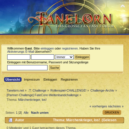
Willkommen
Gast
. Bitte
einloggen
oder
registrieren
. Haben Sie Ihre
Aktivierungs E-Mail
übersehen?
Einloggen mit Benutzername, Passwort und Sitzungslänge
Übersicht
Impressum
Einloggen
Registrieren
Tanelorn.net
»
:T: Challenge
»
Rollenspiel-CHALLENGE!
»
Challenge-Archiv
»
[Partner-Challenge] FateCore-Weltenbandchallenge
»
Thema:
Märchenkrieger, los!
« vorheriges
nächstes »
DRUCKEN
Seiten:
1
[
2
]
Alle
Nach unten
Autor
Thema: Märchenkrieger, los! (Gelesen
14829 mal)
0 Mitglieder und 1 Gast betrachten dieses Thema.