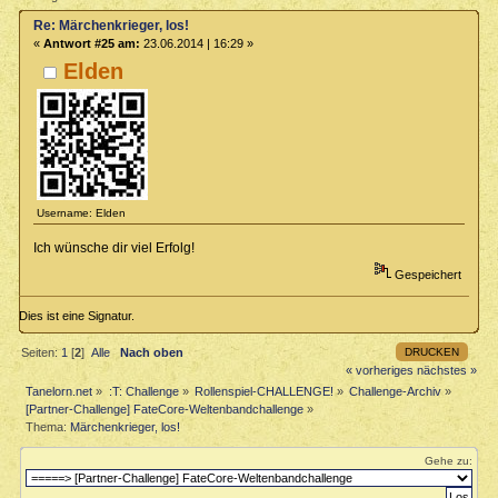
Re: Märchenkrieger, los!
«
Antwort #25 am:
23.06.2014 | 16:29 »
Elden
Username: Elden
Ich wünsche dir viel Erfolg!
Gespeichert
Dies ist eine Signatur.
DRUCKEN
Seiten:
1
[
2
]
Alle
Nach oben
« vorheriges
nächstes »
Tanelorn.net
»
:T: Challenge
»
Rollenspiel-CHALLENGE!
»
Challenge-Archiv
»
[Partner-Challenge] FateCore-Weltenbandchallenge
»
Thema:
Märchenkrieger, los!
Gehe zu: