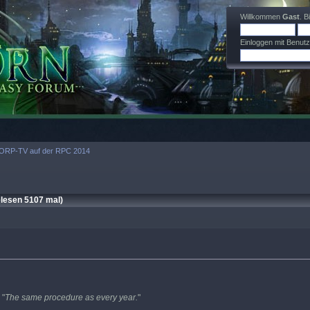
Willkommen
Gast
. B
Einloggen mit Benut
ORP-TV auf der RPC 2014
lesen 5107 mal)
- "
The same procedure as every year.
"