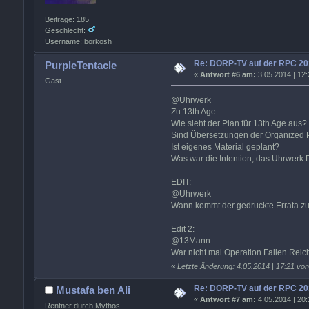
Beiträge: 185
Geschlecht:
Username: borkosh
Re: DORP-TV auf der RPC 20
PurpleTentacle
«
Antwort #6 am:
3.05.2014 | 12:
Gast
@Uhrwerk
Zu 13th Age
Wie sieht der Plan für 13th Age aus?
Sind Übersetzungen der Organized 
Ist eigenes Material geplant?
Was war die Intention, das Uhrwerk P
EDIT:
@Uhrwerk
Wann kommt der gedruckte Errata 
Edit 2:
@13Mann
War nicht mal Operation Fallen Rei
«
Letzte Änderung: 4.05.2014 | 17:21 von
Re: DORP-TV auf der RPC 20
Mustafa ben Ali
«
Antwort #7 am:
4.05.2014 | 20:
Rentner durch Mythos