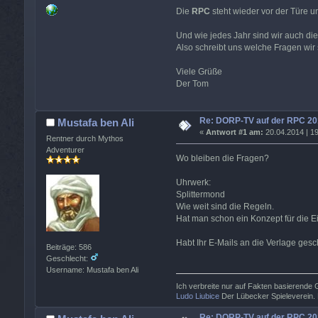
Die
RPC
steht wieder vor der Türe u
Und wie jedes Jahr sind wir auch di
Also schreibt uns welche Fragen wir 
Viele Grüße
Der Tom
Re: DORP-TV auf der RPC 20
Mustafa ben Ali
«
Antwort #1 am:
20.04.2014 | 19
Rentner durch Mythos
Adventurer
Wo bleiben die Fragen?
Uhrwerk:
Splittermond
Wie weit sind die Regeln.
Hat man schon ein Konzept für die Ei
Habt Ihr E-Mails an die Verlage ges
Beiträge: 586
Geschlecht:
Username: Mustafa ben Ali
Ich verbreite nur auf Fakten basierende
Ludo Liubice
Der Lübecker Spieleverein. 
Re: DORP-TV auf der RPC 20