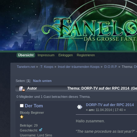
Übersicht
Impressum
Einloggen
Registrieren
Tanelorn.net
»
:T: Koops
»
Insel der träumenden Koops
»
D.O.R.P.
»
Thema:
D
Seiten: [
1
]
Nach unten
Autor
Thema: DORP-TV auf der RPC 2014 (Ge
0 Mitglieder und 1 Gast betrachten dieses Thema.
DORP-TV auf der RPC 2014
Der Tom
«
am:
11.04.2014 | 17:40 »
Bloody Beginner
Hallo zusammen.
Beiträge: 29
Geschlecht:
"
The same procedure as last year?
" 
Username: Lord Sims