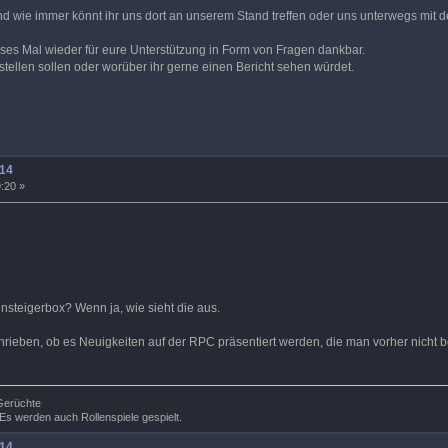
nd wie immer könnt ihr uns dort an unserem Stand treffen oder uns unterwegs mit 
eses Mal wieder für eure Unterstützung in Form von Fragen dankbar.
stellen sollen oder worüber ihr gerne einen Bericht sehen würdet.
14
:20 »
nsteigerbox? Wenn ja, wie sieht die aus.
chrieben, ob es Neuigkeiten auf der RPC präsentiert werden, die man vorher nich
 Gerüchte
Es werden auch Rollenspiele gespielt.
14