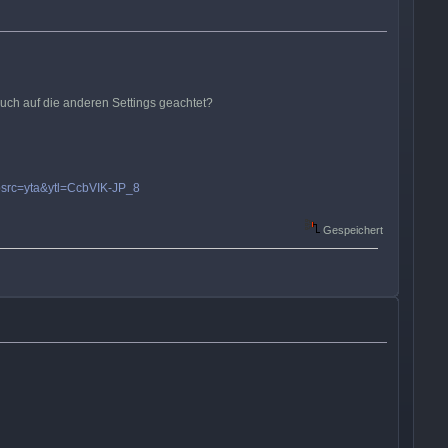
uch auf die anderen Settings geachtet?
src=yta&ytl=CcbVIK-JP_8
Gespeichert