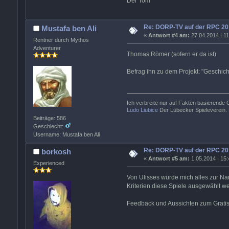
Der Tom
Re: DORP-TV auf der RPC 20
Mustafa ben Ali
«
Antwort #4 am:
27.04.2014 | 11
Rentner durch Mythos
Adventurer
Thomas Römer (sofern er da ist)
Befrag ihn zu dem Projekt: "Geschic
Ich verbreite nur auf Fakten basierende
Ludo Liubice
Der Lübecker Spieleverein. 
Beiträge: 586
Geschlecht:
Username: Mustafa ben Ali
Re: DORP-TV auf der RPC 20
borkosh
«
Antwort #5 am:
1.05.2014 | 15:
Experienced
Von Ulisses würde mich alles zur Na
Kriterien diese Spiele ausgewählt 
Feedback und Aussichten zum Gratis