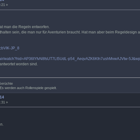
:21 »
hat man die Regeln entworfen.
halten sein, die man nur für Aventurien braucht. Hat man aber beim Regeldesign a
CcbVIK-JP_8
/onair/watch?hid=AP36tYfvN8fsUT7Lt5UdL-p54_AeqvAZK6Kfn7ushMvwAJVtw-5J&wp
eantwortet worden sind.
 Gerüchte
Es werden auch Rollenspiele gespielt.
14
:31 »
en.