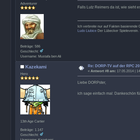
Adventurer
Falls Lutz Reimers da ist, wie sieht 
Ich verbreite nur auf Fakten basierende
Ludo Liubice
Der Lübecker Spieleverein. 
Beiträge: 586
Geschlecht:
Username: Mustafa ben Ali
Re: DORP-TV auf der RPC 20
Kazekami
«
Antwort #8 am:
17.05.2014 | 14
Hero
Liebe DORPster,
ich sage einfach mal: Dankeschön für 
13th Age Cartier
Beiträge: 1.147
Geschlecht:
Username: Kazekami