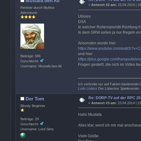
Mustafa ben Ali
«
Antwort #2 am:
23.04.2014 | 18
Rentner durch Mythos
Adventurer
Ulisses
DSA
In welcher Rollenspielstil-Richtung 
In dem GRW sollen ja nur Regeln ent
Ansonsten wurde hier:
https://www.youtube.com/watch?v=
und hier:
Beiträge: 586
https://plus.google.com/hangouts
Geschlecht:
Fragen gestellt, die nich im Video b
Username: Mustafa ben Ali
Ich verbreite nur auf Fakten basierende
Ludo Liubice
Der Lübecker Spieleverein. 
Re: DORP-TV auf der RPC 20
Der Tom
«
Antwort #3 am:
23.04.2014 | 21
Bloody Beginner
Hallo Mustafa.
Beiträge: 29
Geschlecht:
Alles klar, werd ich mir mal anschau
Username: Lord Sims
Viele Grüße