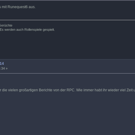
es mit Runequest6 aus.
 Gerüchte
Es werden auch Rollenspiele gespielt.
14
:34 »
die vielen großartigen Berichte von der RPC. Wie immer habt ihr wieder viel Zeit un