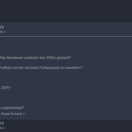
14
26 »
Play Abenteuer und/oder des SRDs geplant?
ortfolio um ein sechstes Fantasyspiel zu erweitern?
zu DER?
ch angekündigt?
 PurpleTentacle
»
14
14 »