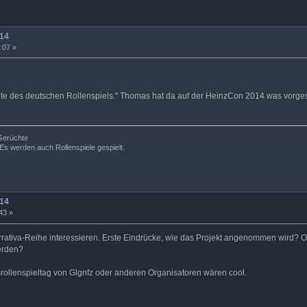
14
:07 »
hte des deutschen Rollenspiels." Thomas hat da auf der HeinzCon 2014 was vorgest
 Gerüchte
Es werden auch Rollenspiele gespielt.
14
43 »
rrativa-Reihe interessieren. Erste Eindrücke, wie das Projekt angenommen wird? 
werden?
rollenspieltag von Glgnfz oder anderen Organisatoren wären cool.