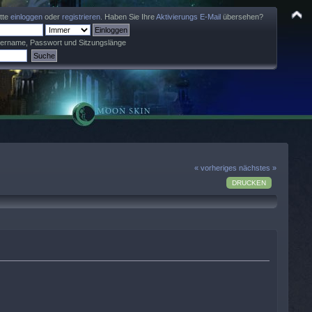
itte
einloggen
oder
registrieren
. Haben Sie Ihre
Aktivierungs E-Mail
übersehen?
zername, Passwort und Sitzungslänge
« vorheriges
nächstes »
DRUCKEN