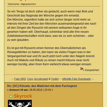
Username: migepatschen
So ein Tengu ist doch zäher als gedacht, auch wenn man flink und
Geschickt das Naginata der Mönche gegen ihn einsetzt.
Die Mönche, eigentlich hatte sie sich schon länger nicht mehr so
intensiv mit ihrer Zeit bei den Mönchen auseinandergesetzt wie nach
all den Dingen die Ryouichi mit seinem seltsamen Auge in ihr
gesehen haben will. Überhaupt, scheinbar sind alle ihre neuen
Zufallsbekanntschaften nicht dass, was sie zu sein scheinen... oder
zu sein glaubten.
Es ist gut mit Ryouichi einen Kenner des Übernatürlichen als
Reisegefährten zu haben, den kann sie vieles Fragen was in der
Vergangenheit war und ihr auch jetzt noch unter den Nägeln brennt.
Auch mit Makoto und Rikuto zu reisen macht Kitsune zwar nicht
weniger borstig, aber ihren Kern vielleicht etwas weniger einsam.
Gespeichert
..::
Fate SRD
:
Core
,
Accelerated
&
Toolkit
:::
offizielle Fate Downloads
::..
Re: [SC] Kitsune, das Mädchen mit dem Fuchsgeist
«
Antwort #4 am:
28.05.2014 | 23:43 »
Skyrock