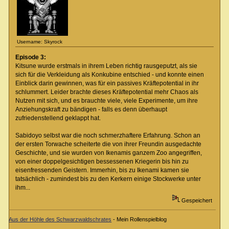
Username: Skyrock
Episode 3:
Kitsune wurde erstmals in ihrem Leben richtig rausgeputzt, als sie
sich für die Verkleidung als Konkubine entschied - und konnte einen
Einblick darin gewinnen, was für ein passives Kräftepotential in ihr
schlummert. Leider brachte dieses Kräftepotential mehr Chaos als
Nutzen mit sich, und es brauchte viele, viele Experimente, um ihre
Anziehungskraft zu bändigen - falls es denn überhaupt
zufriedenstellend geklappt hat.
Sabidoyo selbst war die noch schmerzhaftere Erfahrung. Schon an
der ersten Torwache scheiterte die von ihrer Freundin ausgedachte
Geschichte, und sie wurden von Ikenamis ganzem Zoo angegriffen,
von einer doppelgesichtigen bessessenen Kriegerin bis hin zu
eisenfressenden Geistern. Immerhin, bis zu Ikenami kamen sie
tatsächlich - zumindest bis zu den Kerkern einige Stockwerke unter
ihm...
Gespeichert
Aus der Höhle des Schwarzwaldschrates
- Mein Rollenspielblog