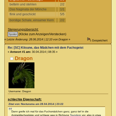
betteln und stehlen
2/2
Das Naginata der Mönche
1/1
flink und geschickt
5/5
borstige Schale, einsamer Kern
2/2
Steigerungsübersicht:
(Klicke zum Anzeigen/Verstecken)
«
Letzte Änderung: 28.06.2014 | 12:10 von Dragon
»
Gespeichert
Re: [SC] Kitsune, das Mädchen mit dem Fuchsgeist
«
Antwort #1 am:
30.04.2014 | 08:35 »
Dragon
Username: Dragon
schlechte Eigenschaft:
Zitat von: Nocturama am 28.04.2014 | 23:22
Dann greife ich mal für das Fuchsmädchen ganz, ganz tief in die
Animeklischeekiste und schlage was in Richtung
Tsundere
vor, also in etwa