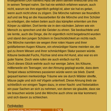
entlegeneren Dorf namens Hjila sie beim stehlen erwischte und mit
in seinen Tempel nahm. Sie hat nie wirklich erfahren warum, auch
nicht, warum sie ihm eigentlich gefolgt ist, aber sie hat es getan,
wenn auch nicht ohne zu zögern. Die Mönche nahmen sie freundlich
auf und sie fing an die Hausarbeiten für die Mönche und ihre Schüler
zu erledigen, die neben beten auch das kämpfen erlernten um ihre
Körper zu stählen. Dort lernte sie in den nächsten Jahren wie ein
Mensch zu sprechen und die Geister zu ehren. Sie beobachtete und
sie lernte, auch die Dinge, die ihr eigentlich nicht beigebracht wurden
und stand den jungen Schülern in Geschicklichkeit an nichts nach.
Die Mönche nannten sie wegen ihrer roten Haare und ihrer
goldfarbenen Augen Kitsune, ein ehrwürdiger Name meinten sie, der
gut zu ihrem Wesen und ihrer schmächtigen Statur passen würde.
Kitsune bedeutet Fuchs, Füchse sind eine Art Hund, also war es ein
guter Name. Doch viele rufen sie auch einfach nur Kit.
Doch dieses Glück wehrte auch nur wenige Jahre, bis Kitsune,
mittlerweile ein Teenager, von der Ahnung geplagt wurde, dass dem
Tempel etwas schlimmes passieren würde wenn sie blieb. Damit
gepaart kamen merkwürdige Träume wie sie durch Wälder streifte,
Mäuse jagte und sich mit Vögeln unterhielt. Diese Ahnung trieb sie
schließlich vor einigen Tagen dazu, in einer Nacht- und Nebelaktion
ein paar Sachen an sich zu nehmen, von denen sie glaubte, dass sie
sie brauchen würde (und die Mönche auch ohne sie klar kommen)
und sich davon zu schleichen.
Fertigkeiten
ungeahnte Fuchsmagie
5/5