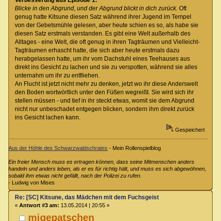
Verbesserung aus Episode 1:
Blicke in den Abgrund, und der Abgrund blickt in dich zurück.
Oft
genug hatte Kitsune diesen Satz während ihrer Jugend im Tempel
von der Gebetsmühle gelesen, aber heute schien es so, als habe sie
diesen Satz erstmals verstanden. Es gibt eine Welt außerhalb des
Alltages - eine Welt, die oft genug in ihren Tagträumen und Vielleicht-
Tagträumen erhascht hatte, die sich aber heute erstmals dazu
herabgelassen hatte, um ihr vom Dachstuhl eines Teehauses aus
direkt ins Gesicht zu lachen und sie zu verspotten, während sie alles
unternahm um ihr zu entfliehen.
An Flucht ist jetzt nicht mehr zu denken, jetzt wo ihr diese Anderswelt
den Boden wortwörtlich unter den Füßen wegreißt. Sie wird sich ihr
stellen müssen - und tief in ihr steckt etwas, womit sie dem Abgrund
nicht nur unbeschadet entgegen blicken, sondern ihm direkt zurück
ins Gesicht lachen kann.
Gespeichert
Aus der Höhle des Schwarzwaldschrates
- Mein Rollenspielblog
Ein freier Mensch muss es ertragen können, dass seine Mitmenschen anders
handeln und anders leben, als er es für richtig hält, und muss es sich abgewöhnen,
sobald ihm etwas nicht gefällt, nach der Polizei zu rufen.
- Ludwig von Mises
Re: [SC] Kitsune, das Mädchen mit dem Fuchsgeist
«
Antwort #3 am:
13.05.2014 | 20:55 »
migepatschen