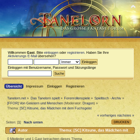
Willkommen
Gast
. Bitte
einloggen
oder
registrieren
. Haben Sie Ihre
Aktivierungs E-Mail
übersehen?
Einloggen mit Benutzername, Passwort und Sitzungslänge
Übersicht
Impressum
Einloggen
Registrieren
Tanelorn.net
»
Das Tanelorn spielt
»
Forenrollenspiele
»
Spieltisch - Archiv
»
[FFOR] Von Geistern und Menschen
(Moderator:
Dragon
) »
Thema:
[SC] Kitsune, das Mädchen mit dem Fuchsgeist
« vorheriges
nächstes »
DRUCKEN
Seiten: [
1
]
Nach unten
Autor
Thema: [SC] Kitsune, das Mädchen mit
dem Fuchsgeist (Gelesen 3612 mal)
0 Mitglieder und 1 Gast betrachten dieses Thema.