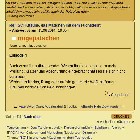
Ein freier Mensch muss es ertragen können, dass seine Mitmenschen anders
handeln und anders leben, als er es für richtig hält, und muss es sich abgewöhnen,
sobald ihm etwas nicht gefällt, nach der Polizei zu rufen.
- Ludwig von Mises
Re: [SC] Kitsune, das Mädchen mit dem Fuchsgeist
«
Antwort #5 am:
13.06.2014 | 19:35 »
migepatschen
Username: migepatschen
Episode 4
Auch wenn ihr aufbrausendes Wesen ihr dieses mal so manche
Prellung, Kratzer und Abschürfung eingebracht hat lies sie sich nicht
verbiegen.
Weder der Kerker, Rang oder auf sie gerichtete Waffen können
Kitsunes borstige Schale durchdringen.
Gespeichert
..::
Fate SRD
:
Core
,
Accelerated
&
Toolkit
:::
offizielle Fate Downloads
::..
DRUCKEN
Seiten: [
1
]
Nach oben
« vorheriges
nächstes »
Tanelorn.net
»
Das Tanelorn spielt
»
Forenrollenspiele
»
Spieltisch - Archiv
»
[FFOR] Von Geistern und Menschen
(Moderator:
Dragon
) »
Thema:
[SC] Kitsune, das Mädchen mit dem Fuchsgeist