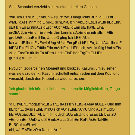
Sein Schnabel verzieht sich zu einem breiten Grinsen.
"wIE Ich Es sEhE, hAbEn wIr jEtzt zwEI mögLIchkEItEn. dIE ErstE
wärE, dAss Ihr mIr dIE mIkO schEnkt. Ich hAbE dIEsEs wEIb bEgEhrt,
sEIt Ich Es ErstmALs gEschAUt hAbE, dEnn sIE hättE EInE
grOßArtIgE vErführErIn wErdEn könnEn. AbEr dEr mEIstEr hAttE
größErE pLänE mIt Ihr, Und sO gIng Ich LEEr AUs.
Ich würdE Ihr dIE vErwIrrUng AUs dEm gEIst trEIbEn, Und AUs Ihr dIE
IdEALE mEIdO-vErführErIn mAchEn - LIEbLIch, sAnftmütIg Und stEts
zU dIEnstEn für IhrEn hErrn Und sEInE höhErgEstELLtEn
gEfOLgsLEUtE."
Ryouichi zögert einen Moment und blickt zu Kasumi, um zu sehen
was sie dazu denkt. Kasumi schüttelt entschieden mit dem Kopf und
versucht, durch den Knebel zu widersprechen.
"Ich glaube, ich höre mir lieber erst die zweite Möglichkeit an, Tengu-
sama."
"dIE zwEItE mögLIchkEIt wärE, dAss Ich sEIfU-sAmA hOLE - Und Ihm
bErIchtE, dAss sEInE mIkO sIch vOr sEInEr AnrUfUng ALs mEIdO
hErAUsgEpUtzt hAt, Um Ihn dUrch zUwEIsUng dIEsEs LEIbEs zU
vErhöhnEn. UnD wIe SiE mIcH aLs SeInEn RePrÄsEnTaNtEn
BeSChImpFt hAt.
oH, wärE sEIn zOrn fUrchtbAr..."