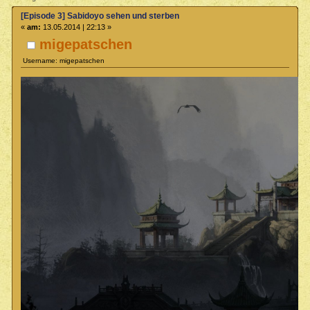
[Episode 3] Sabidoyo sehen und sterben
«
am:
13.05.2014 | 22:13 »
migepatschen
Username: migepatschen