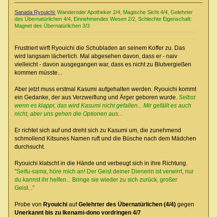
Sanada Ryouichi:
Wandernder Apotheker 2/4, Magische Sicht 4/4, Gelehrter
des Übernatürlichen 4/4, Einnehmendes Wesen 2/2, Schlechte Eigenschaft:
Magnet des Übernatürlichen 3/3
Frustriert wirft Ryouichi die Schubladen an seinem Koffer zu. Das
wird langsam lächerlich. Mal abgesehen davon, dass er - naiv
vielleicht - davon ausgegangen war, dass es nicht zu Blutvergießen
kommen müsste...
Aber jetzt muss erstmal Kasumi aufgehalten werden. Ryouichi kommt
ein Gedanke, der aus Verzweiflung und Ärger geboren wurde.
Selbst
wenn es klappt, das wird Kasumi nicht gefallen... Mir gefällt es auch
nicht, aber uns gehen die Optionen aus...
Er richtet sich auf und dreht sich zu Kasumi um, die zunehmend
schmollend Kitsunes Namen ruft und die Büsche nach dem Mädchen
durchsucht.
Ryouichi klatscht in die Hände und verbeugt sich in ihre Richtung.
"Seifu-sama, höre mich an! Der Geist deiner Dienerin ist verwirrt, nur
du kannst ihr helfen... Bringe sie wieder zu sich zurück, großer
Geist..."
Probe von
Ryouichi
auf
Gelehrter des Übernatürlichen (4/4)
gegen
Unerkannt bis zu Ikenami-dono vordringen 4/7