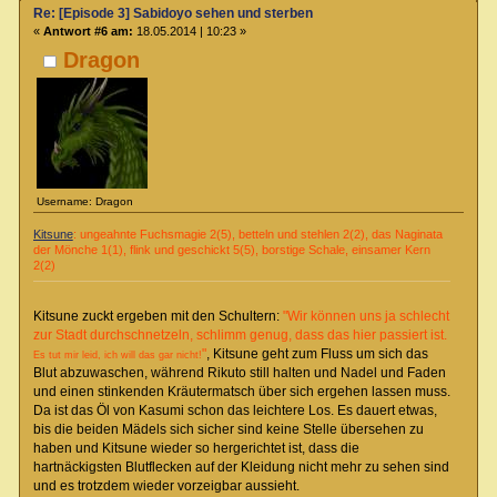
Re: [Episode 3] Sabidoyo sehen und sterben
«
Antwort #6 am:
18.05.2014 | 10:23 »
Dragon
Username: Dragon
Kitsune
: ungeahnte Fuchsmagie 2(5), betteln und stehlen 2(2), das Naginata
der Mönche 1(1), flink und geschickt 5(5), borstige Schale, einsamer Kern
2(2)
Kitsune zuckt ergeben mit den Schultern:
"Wir können uns ja schlecht
zur Stadt durchschnetzeln, schlimm genug, dass das hier passiert ist.
"
, Kitsune geht zum Fluss um sich das
Es tut mir leid, ich will das gar nicht!
Blut abzuwaschen, während Rikuto still halten und Nadel und Faden
und einen stinkenden Kräutermatsch über sich ergehen lassen muss.
Da ist das Öl von Kasumi schon das leichtere Los. Es dauert etwas,
bis die beiden Mädels sich sicher sind keine Stelle übersehen zu
haben und Kitsune wieder so hergerichtet ist, dass die
hartnäckigsten Blutflecken auf der Kleidung nicht mehr zu sehen sind
und es trotzdem wieder vorzeigbar aussieht.