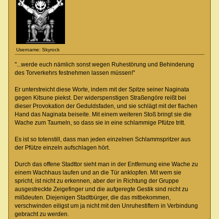
Username: Skyrock
"...werde euch nämlich sonst wegen Ruhestörung und Behinderung
des Torverkehrs festnehmen lassen müssen!"
Er unterstreicht diese Worte, indem mit der Spitze seiner Naginata
gegen Kitsune piekst. Der widerspenstigen Straßengöre reißt bei
dieser Provokation der Geduldsfaden, und sie schlägt mit der flachen
Hand das Naginata beiseite. Mit einem weiteren Stoß bringt sie die
Wache zum Taumeln, so dass sie in eine schlammige Pfütze tritt.
Es ist so totenstill, dass man jeden einzelnen Schlammspritzer aus
der Pfütze einzeln aufschlagen hört.
Durch das offene Stadttor sieht man in der Entfernung eine Wache zu
einem Wachhaus laufen und an die Tür anklopfen. Mit wem sie
spricht, ist nicht zu erkennen, aber der in Richtung der Gruppe
ausgestreckte Zeigefinger und die aufgeregte Gestik sind nicht zu
mißdeuten. Diejenigen Stadtbürger, die das mitbekommen,
verschwinden eiligst um ja nicht mit den Unruhestiftern in Verbindung
gebracht zu werden.