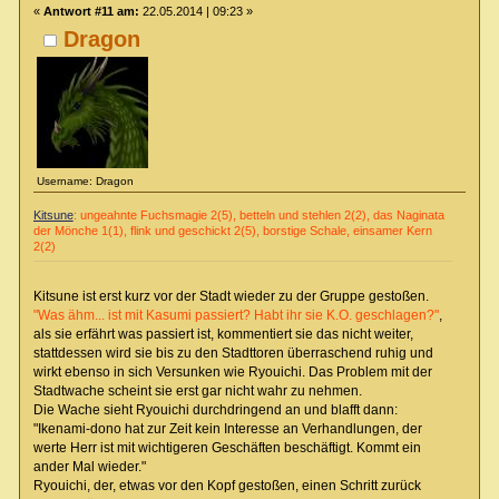
«
Antwort #11 am:
22.05.2014 | 09:23 »
Dragon
Username: Dragon
Kitsune
: ungeahnte Fuchsmagie 2(5), betteln und stehlen 2(2), das Naginata
der Mönche 1(1), flink und geschickt 2(5), borstige Schale, einsamer Kern
2(2)
Kitsune ist erst kurz vor der Stadt wieder zu der Gruppe gestoßen.
"Was ähm... ist mit Kasumi passiert? Habt ihr sie K.O. geschlagen?"
,
als sie erfährt was passiert ist, kommentiert sie das nicht weiter,
stattdessen wird sie bis zu den Stadttoren überraschend ruhig und
wirkt ebenso in sich Versunken wie Ryouichi. Das Problem mit der
Stadtwache scheint sie erst gar nicht wahr zu nehmen.
Die Wache sieht Ryouichi durchdringend an und blafft dann:
"Ikenami-dono hat zur Zeit kein Interesse an Verhandlungen, der
werte Herr ist mit wichtigeren Geschäften beschäftigt. Kommt ein
ander Mal wieder."
Ryouichi, der, etwas vor den Kopf gestoßen, einen Schritt zurück