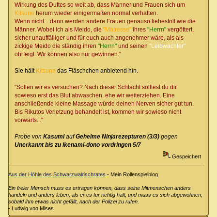
Wirkung des Duftes so weit ab, dass Männer und Frauen sich um
Kitsune
herum wieder einigermaßen normal verhalten.
Wenn nicht... dann werden andere Frauen genauso liebestoll wie die
Männer. Wobei ich als Meido, die
"Mätresse"
ihres
"Herrn"
vergöttert,
sicher unauffälliger und für euch auch angenehmer wäre, als als
zickige Meido die ständig ihren
"Herrn"
und seinen
"Leibwächter"
ohrfeigt. Wir können also nur gewinnen."
Sie hält
Kitsune
das Fläschchen anbietend hin.
"Sollen wir es versuchen? Nach dieser Schlacht solltest du dir
sowieso erst das Blut abwaschen, ehe wir weiterziehen. Eine
anschließende kleine Massage würde deinen Nerven sicher gut tun.
Bis Rikutos Verletzung behandelt ist, kommen wir sowieso nicht
vorwärts..."
Probe von
Kasumi
auf
Geheime Ninjarezepturen (3/3)
gegen
Unerkannt bis zu Ikenami-dono vordringen 5/7
Gespeichert
Aus der Höhle des Schwarzwaldschrates
- Mein Rollenspielblog
Ein freier Mensch muss es ertragen können, dass seine Mitmenschen anders
handeln und anders leben, als er es für richtig hält, und muss es sich abgewöhnen,
sobald ihm etwas nicht gefällt, nach der Polizei zu rufen.
- Ludwig von Mises