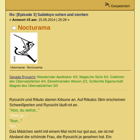
Gespeichert
Re: [Episode 3] Sabidoyo sehen und sterben
«
Antwort #3 am:
15.05.2014 | 20:28 »
Nocturama
Username: Nocturama
Sanada Ryouichi:
Wandernder Apotheker 4/4, Magische Sicht 4/4, Gelehrter
des Übernatürlichen 4/4, Einnehmendes Wesen 2/2, Schlechte Eigenschaft:
Magnet des Übernatürlichen 3/3
Ryouichi und Rikuto starren Kitsune an. Auf Rikutos Stirn erscheinen
Schweißperlen und Ryouichi läuft rot an.
"Also, du siehst..."
"Ahm, ja..."
"Nun..."
"Ich..."
Das Mädchen sieht mit einem Mal nicht nur gut aus, sie ist mit
Abstand die schönste Frau, die Ryouichi je gesehen hat. Ein