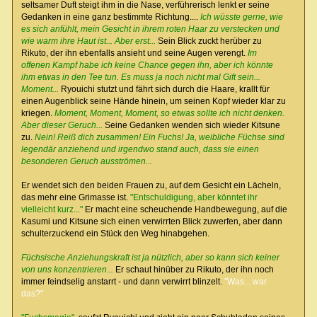
seltsamer Duft steigt ihm in die Nase, verführerisch lenkt er seine
Gedanken in eine ganz bestimmte Richtung....
Ich wüsste gerne, wie
es sich anfühlt, mein Gesicht in ihrem roten Haar zu verstecken und
wie warm ihre Haut ist... Aber erst...
Sein Blick zuckt herüber zu
Rikuto, der ihn ebenfalls ansieht und seine Augen verengt.
Im
offenen Kampf habe ich keine Chance gegen ihn, aber ich könnte
ihm etwas in den Tee tun. Es muss ja noch nicht mal Gift sein...
Moment...
Ryouichi stutzt und fährt sich durch die Haare, krallt für
einen Augenblick seine Hände hinein, um seinen Kopf wieder klar zu
kriegen.
Moment, Moment, Moment, so etwas sollte ich nicht denken.
Aber dieser Geruch...
Seine Gedanken wenden sich wieder Kitsune
zu.
Nein! Reiß dich zusammen! Ein Fuchs! Ja, weibliche Füchse sind
legendär anziehend und irgendwo stand auch, dass sie einen
besonderen Geruch ausströmen...
Er wendet sich den beiden Frauen zu, auf dem Gesicht ein Lächeln,
das mehr eine Grimasse ist.
"Entschuldigung, aber könntet ihr
vielleicht kurz..."
Er macht eine scheuchende Handbewegung, auf die
Kasumi und Kitsune sich einen verwirrten Blick zuwerfen, aber dann
schulterzuckend ein Stück den Weg hinabgehen.
Füchsische Anziehungskraft ist ja nützlich, aber so kann sich keiner
von uns konzentrieren...
Er schaut hinüber zu Rikuto, der ihn noch
immer feindselig anstarrt - und dann verwirrt blinzelt.
"Was... war
das?"