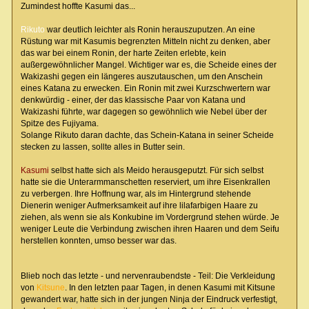
Zumindest hoffte Kasumi das...
Rikuto
war deutlich leichter als Ronin herauszuputzen. An eine
Rüstung war mit Kasumis begrenzten Mitteln nicht zu denken, aber
das war bei einem Ronin, der harte Zeiten erlebte, kein
außergewöhnlicher Mangel. Wichtiger war es, die Scheide eines der
Wakizashi gegen ein längeres auszutauschen, um den Anschein
eines Katana zu erwecken. Ein Ronin mit zwei Kurzschwertern war
denkwürdig - einer, der das klassische Paar von Katana und
Wakizashi führte, war dagegen so gewöhnlich wie Nebel über der
Spitze des Fujiyama.
Solange Rikuto daran dachte, das Schein-Katana in seiner Scheide
stecken zu lassen, sollte alles in Butter sein.
Kasumi
selbst hatte sich als Meido herausgeputzt. Für sich selbst
hatte sie die Unterarmmanschetten reserviert, um ihre Eisenkrallen
zu verbergen. Ihre Hoffnung war, als im Hintergrund stehende
Dienerin weniger Aufmerksamkeit auf ihre lilafarbigen Haare zu
ziehen, als wenn sie als Konkubine im Vordergrund stehen würde. Je
weniger Leute die Verbindung zwischen ihren Haaren und dem Seifu
herstellen konnten, umso besser war das.
Blieb noch das letzte - und nervenraubendste - Teil: Die Verkleidung
von
Kitsune
. In den letzten paar Tagen, in denen Kasumi mit Kitsune
gewandert war, hatte sich in der jungen Ninja der Eindruck verfestigt,