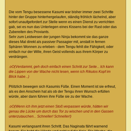
Die vom Tengu besessene Kasumi war bisher immer zwei Schritte
hinter der Gruppe hinterhergelaufen, ständig fröhlich lächelnd, aber
sofort unaufgefordert zur Stelle wenn es einen Dienst zu verrichten
gab, sei es nun das Unterlegen eines Kissens bei der Rast oder das
Zubereiten des Proviants.
Sehr zum Leidwesen der jungen Ninja bekommt sie das ganze
dieses Mal direkt als passiver Passagier mit, anstatt in fernen
Sphären Wonnen zu erleben - dem Tengu fehlt die Fähigkeit, oder
einfach nur der Wille, ihren Geist vollends aus ihrem Körper zu
verdrängen.
.oO(Verdammt, geh doch einfach einen Schritt zur Seite... Ich kann
die Lippen von der Wache nicht lesen, wenn ich Rikutos Kopf im
Blick habe...)
Plötzlich bewegen sich Kasumis Füße. Einen Moment ist sie erfreut,
als es den Anschein hat als ob der Tengu ihren Wunsch erfüllen
würde, aber dann führen ihre Füße sie zu der Wache.
.oO(Wenn ich ihm jetzt einen Stoß verpassen würde, hätten wir
genau die Lücke um durch das Tor zu wischen und in den Gassen
unterzutauchen... Schneller! Schneller!)
Kasumi verlangsamt ihren Schritt. Das Naginata fährt warnend