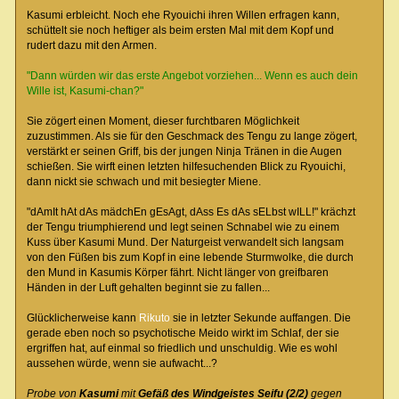
Kasumi erbleicht. Noch ehe Ryouichi ihren Willen erfragen kann,
schüttelt sie noch heftiger als beim ersten Mal mit dem Kopf und
rudert dazu mit den Armen.
"Dann würden wir das erste Angebot vorziehen... Wenn es auch dein
Wille ist, Kasumi-chan?"
Sie zögert einen Moment, dieser furchtbaren Möglichkeit
zuzustimmen. Als sie für den Geschmack des Tengu zu lange zögert,
verstärkt er seinen Griff, bis der jungen Ninja Tränen in die Augen
schießen. Sie wirft einen letzten hilfesuchenden Blick zu Ryouichi,
dann nickt sie schwach und mit besiegter Miene.
"dAmIt hAt dAs mädchEn gEsAgt, dAss Es dAs sELbst wILL!" krächzt
der Tengu triumphierend und legt seinen Schnabel wie zu einem
Kuss über Kasumi Mund. Der Naturgeist verwandelt sich langsam
von den Füßen bis zum Kopf in eine lebende Sturmwolke, die durch
den Mund in Kasumis Körper fährt. Nicht länger von greifbaren
Händen in der Luft gehalten beginnt sie zu fallen...
Glücklicherweise kann
Rikuto
sie in letzter Sekunde auffangen. Die
gerade eben noch so psychotische Meido wirkt im Schlaf, der sie
ergriffen hat, auf einmal so friedlich und unschuldig. Wie es wohl
aussehen würde, wenn sie aufwacht...?
Probe von
Kasumi
mit
Gefäß des Windgeistes Seifu (2/2)
gegen