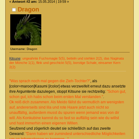
«
Antwort #2 am:
15.05.2014 | 19:59 »
Dragon
Username: Dragon
Kitsune
: ungeahnte Fuchsmagie 5(5), betteln und stehlen 2(2), das Naginata
der Mönche 1(1), flink und geschickt 5(5), borstige Schale, einsamer Kern
2(2)
"Was sprach noch mal gegen die Zieh-Tochter?"
, als
[col
or=maroon]Kasumi [/color] etwas verzweifelt erneut dazu ansetzte
ihre Argumtente dazulegen, stoppt Kitsune sie rechtzeitig:
"Schon gut,
schon gut, ich habs schon beim ersten Mal verstanden."
.
Ok reiß dich zusammen. Als Meido fällst du vermutlich am wenigsten
auf, andererseits sind lila und rote Haare jetzt auch nicht so
unauffällig, außerdem musst du spuren wenn jemand was von dir
will. Als Konkubine kannst du so fast so auffällig sein wie du willst
und hast immerhin einen eigenen Willen.
Seufzend und zögerlich deutet sie schließlich auf das zweite
Gewand:
"Dann haben wir zumindest unterschiedliche Möglichkeiten