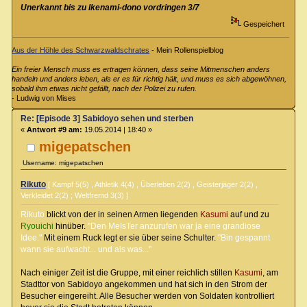
Unerkannt bis zu Ikenami-dono vordringen 3/7
Gespeichert
Aus der Höhle des Schwarzwaldschrates
- Mein Rollenspielblog
Ein freier Mensch muss es ertragen können, dass seine Mitmenschen anders
handeln und anders leben, als er es für richtig hält, und muss es sich abgewöhnen,
sobald ihm etwas nicht gefällt, nach der Polizei zu rufen.
- Ludwig von Mises
Re: [Episode 3] Sabidoyo sehen und sterben
«
Antwort #9 am:
19.05.2014 | 18:40 »
migepatschen
Username: migepatschen
Rikuto
[ Kampf 5(5) , Athletik 4(4) , Überleben 2(2) , Geisterjäger 2(2) ,
Verkleidet 2(2) ; Weltfremd 3(3) ]
Rikuto
blickt von der in seinen Armen liegenden
Kasumi
auf und zu
Ryouichi
hinüber.
"Den MeIsTer anzurufen war ja eine grandiose
Idee."
Mit einem Ruck legt er sie über seine Schulter.
"Bin gespannt
wann sie aufwacht... und als was..."
Nach einiger Zeit ist die Gruppe, mit einer reichlich stillen
Kasumi
, am
Stadttor von Sabidoyo angekommen und hat sich in den Strom der
Besucher eingereiht. Alle Besucher werden von Soldaten kontrolliert