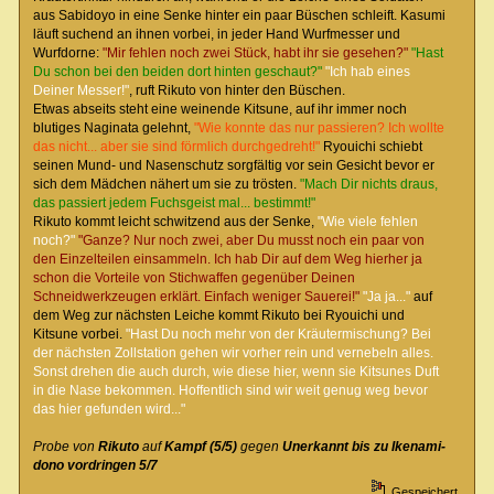
aus Sabidoyo in eine Senke hinter ein paar Büschen schleift. Kasumi
läuft suchend an ihnen vorbei, in jeder Hand Wurfmesser und
Wurfdorne:
"Mir fehlen noch zwei Stück, habt ihr sie gesehen?"
"Hast
Du schon bei den beiden dort hinten geschaut?"
"Ich hab eines
Deiner Messer!"
, ruft Rikuto von hinter den Büschen.
Etwas abseits steht eine weinende Kitsune, auf ihr immer noch
blutiges Naginata gelehnt,
"Wie konnte das nur passieren? Ich wollte
das nicht... aber sie sind förmlich durchgedreht!"
Ryouichi schiebt
seinen Mund- und Nasenschutz sorgfältig vor sein Gesicht bevor er
sich dem Mädchen nähert um sie zu trösten.
"Mach Dir nichts draus,
das passiert jedem Fuchsgeist mal... bestimmt!"
Rikuto kommt leicht schwitzend aus der Senke,
"Wie viele fehlen
noch?"
"Ganze? Nur noch zwei, aber Du musst noch ein paar von
den Einzelteilen einsammeln. Ich hab Dir auf dem Weg hierher ja
schon die Vorteile von Stichwaffen gegenüber Deinen
Schneidwerkzeugen erklärt. Einfach weniger Sauerei!"
"Ja ja..."
auf
dem Weg zur nächsten Leiche kommt Rikuto bei Ryouichi und
Kitsune vorbei.
"Hast Du noch mehr von der Kräutermischung? Bei
der nächsten Zollstation gehen wir vorher rein und vernebeln alles.
Sonst drehen die auch durch, wie diese hier, wenn sie Kitsunes Duft
in die Nase bekommen. Hoffentlich sind wir weit genug weg bevor
das hier gefunden wird..."
Probe von
Rikuto
auf
Kampf (5/5)
gegen
Unerkannt bis zu Ikenami-
dono vordringen 5/7
Gespeichert