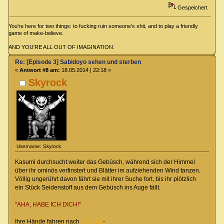
Gespeichert
You're here for two things: to fucking ruin someone's shit, and to play a friendly
game of make-believe.
AND YOU'RE ALL OUT OF IMAGINATION.
Re: [Episode 3] Sabidoyo sehen und sterben
«
Antwort #8 am:
18.05.2014 | 22:18 »
Skyrock
Username: Skyrock
Kasumi durchsucht weiter das Gebüsch, während sich der Himmel
über ihr ominös verfinstert und Blätter im aufziehenden Wind tanzen.
Völlig ungerührt davon fährt sie mit ihrer Suche fort, bis ihr plötzlich
ein Stück Seidenstoff aus dem Gebüsch ins Auge fällt.
"AHA, HABE ICH DICH!"
Ihre Hände fahren nach
Kitsune
-