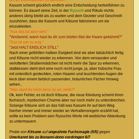
um an Informationen zu kommen..."
Kasumi scheint glücklich endlich eine Entscheidung herbeiführen zu
können. Es dauert seine Zeit, in der
Ryouchi
und Rikuto nichts
anderes übrig bleibt als zu warten und dem Gezeter und Geschreih
zuzuhören, dass die Kasumi und Kitsune fabrizieren um sie
einzukleiden.
"Aua das tut aber weh."
"Verdammt, wann hast du dir zum letzten Mal die Haare gekämmt?"
"Das ist viel zu eng."
"Jetzt HALT ENDLICH STILL"
Nach einer gefühlten halben Ewigkeit sind sie aber tatsächlich fertig
und Kitsune nicht wieder zu erkennen. Von dem versausten und
verlotterten Straßenmädchen ist nicht mehr die Spur zu erkennen,
stattdessen steht dort eine noch recht junge, ja, aber hübsche Frau
mit ordentlich gesteckten, roten Haaren und leuchtenden Augen die
keck über einem farblich passenden, bräunlichen Fächer hinweg
sehen.,
"Was starrt ihr mich denn so an, mmh?"
Ok, kein Fehler, es ist doch Kitsune, die neue Kleidung scheint ihren
füchsisch, mystischen Charme aber nur noch mehr zu unterstreichen.
Solange Kitsune sich an das hält was Kasumi ihr auf dem Weg
hierher immer und immer wieder an Verhaltensregeln erzählt hat,
sollte es kein Problem sein Ryouchis Worte mit weiblicher Ablenkung
zu untermauern.
Probe von
Kitsune
auf
ungeahnte Fuchsmagie (5/5)
gegen
Unerkannt bis zu Ikenami-dono vordringen 6/7