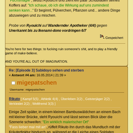
"Fuchsmagie"
, seufzt Ryouichi und zieht ein paar Schubladen seines
Koffers auf.
"Ich schaue, ob ich die Wirkung auf uns zumindest
senken kann..."
Er beginnt, Pülverchen, Pflanzen und... andere Dinge
abzuwiegen und zu mischen.
Probe von
Ryouichi
auf
Wandernder Apotheker (4/4)
gegen
Unerkannt bis zu Ikenami-dono vordringen 6/7
Gespeichert
You're here for two things: to fucking ruin someone's shit, and to play a friendly
game of make-believe.
AND YOU'RE ALL OUT OF IMAGINATION.
Re: [Episode 3] Sabidoyo sehen und sterben
«
Antwort #4 am:
16.05.2014 | 21:39 »
migepatschen
Username: migepatschen
Rikuto
[ Kampf 5(5) , Athletik 4(4) , Überleben 2(2) , Geisterjäger 2(2) ,
Verkleidet 2(2) ; Weltfremd 3(3) ]
Einige Zeit später, in einem kleinen Bambuswäldchen an einem Bach
mit kleiner Brücke, steht Ryouichi und lässt seinen Blick über die
Szenerie schweifen:
"Ein wirklich malerischer Ort"
"Fass lieber mal mit an"
, rüffelt Rikuto ihn durch das Mundtuch mit der
Kräutertinktur hindurch an, während er die Leiche eines Soldaten