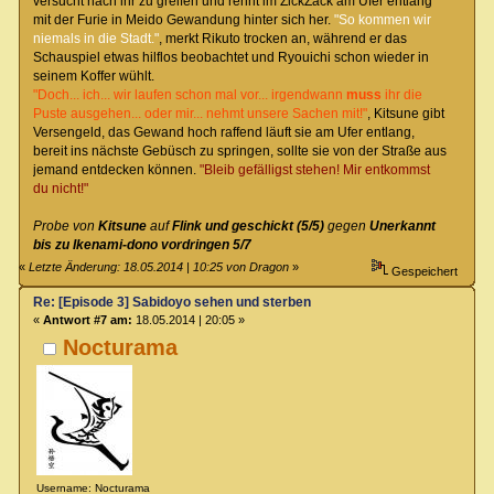
versucht nach ihr zu greifen und rennt im ZickZack am Ufer entlang
mit der Furie in Meido Gewandung hinter sich her.
"So kommen wir
niemals in die Stadt."
, merkt Rikuto trocken an, während er das
Schauspiel etwas hilflos beobachtet und Ryouichi schon wieder in
seinem Koffer wühlt.
"Doch... ich... wir laufen schon mal vor... irgendwann
muss
ihr die
Puste ausgehen... oder mir... nehmt unsere Sachen mit!"
, Kitsune gibt
Versengeld, das Gewand hoch raffend läuft sie am Ufer entlang,
bereit ins nächste Gebüsch zu springen, sollte sie von der Straße aus
jemand entdecken können.
"Bleib gefälligst stehen! Mir entkommst
du nicht!"
Probe von
Kitsune
auf
Flink und geschickt (5/5)
gegen
Unerkannt
bis zu Ikenami-dono vordringen 5/7
«
Letzte Änderung: 18.05.2014 | 10:25 von Dragon
»
Gespeichert
Re: [Episode 3] Sabidoyo sehen und sterben
«
Antwort #7 am:
18.05.2014 | 20:05 »
Nocturama
Username: Nocturama