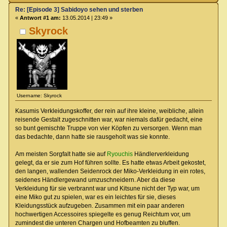
Re: [Episode 3] Sabidoyo sehen und sterben
«
Antwort #1 am:
13.05.2014 | 23:49 »
Skyrock
Username: Skyrock
Kasumis Verkleidungskoffer, der rein auf ihre kleine, weibliche, allein
reisende Gestalt zugeschnitten war, war niemals dafür gedacht, eine
so bunt gemischte Truppe von vier Köpfen zu versorgen. Wenn man
das bedachte, dann hatte sie rausgeholt was sie konnte.
Am meisten Sorgfalt hatte sie auf
Ryouchis
Händlerverkleidung
gelegt, da er sie zum Hof führen sollte. Es hatte etwas Arbeit gekostet,
den langen, wallenden Seidenrock der Miko-Verkleidung in ein rotes,
seidenes Händlergewand umzuschneidern. Aber da diese
Verkleidung für sie verbrannt war und Kitsune nicht der Typ war, um
eine Miko gut zu spielen, war es ein leichtes für sie, dieses
Kleidungsstück aufzugeben. Zusammen mit ein paar anderen
hochwertigen Accessoires spiegelte es genug Reichtum vor, um
zumindest die unteren Chargen und Hofbeamten zu bluffen.