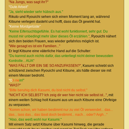
"Na Jungs, was sagt ihr?"
"Gute Arbeit"
"Ja, sieht wieder sehr hübsch aus."
Rikuto und Ryouichi sehen sich einen Moment lang an, während
Kitsune verlegen dasteht und hofft, dass das Öl gewirkt hat.
"Keine Mordgelüste"
"Keine Eifersuchtsgefühle. Es hat wohl funktioniert, sehr gut. Du
musst mir unbedingt mehr über dieses Öl erzählen."
, Ryouichi nähert
sich den beiden Frauen, was wieder gefahrlos möglich ist.
"Wie gesagt es ist ein Familien..."
Er legt Kitsune eine väterliche Hand auf die Schulter:
"Du kannst auch nichts dafür, das unterliegt nicht deiner bewussten
Kontrolle... AUA"
"WAS FÄLLT DIR EIN SIE SO ANZUFASSEN?"
, Kasumi schiebt sich
schützend zwischen Ryouichi und Kitsune, als hätte dieser sie mit
einem Messer bedroht.
"O
h ne
in!"
"WAS?"
"Bitte beruhig dich Kasumi, du bist nicht du selbst."
"NICHT ICH SELBST? Ich zeig dir wer hier nicht sie selbst ist..."
, mit
einem weiten Schlag holt Kasumi aus um auch Kitsune eine Ohrfeige
zu verpassen.
"Komm schon, wir haben bestimmt nur zu viel Öl verwendet... das...
das... lass das... das lässt doch bestimmt... nach... oder? Argh..."
"Also, das weiß wohl nur Kasumi."
Mit einem Satz setzt Kitsune über Kasumi hinweg, die gerade