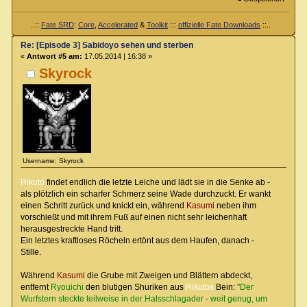
..::
Fate SRD
:
Core
,
Accelerated
&
Toolkit
:::
offizielle Fate Downloads
::..
Re: [Episode 3] Sabidoyo sehen und sterben
«
Antwort #5 am:
17.05.2014 | 16:38 »
Skyrock
Username: Skyrock
Rikuto
findet endlich die letzte Leiche und lädt sie in die Senke ab -
als plötzlich ein scharfer Schmerz seine Wade durchzuckt. Er wankt
einen Schritt zurück und knickt ein, während
Kasumi
neben ihm
vorschießt und mit ihrem Fuß auf einen nicht sehr leichenhaft
herausgestreckte Hand tritt.
Ein letztes kraftloses Röcheln ertönt aus dem Haufen, danach -
Stille.
Während
Kasumi
die Grube mit Zweigen und Blättern abdeckt,
entfernt
Ryouichi
den blutigen Shuriken aus
Rikutos
Bein:
"Der
Wurfstern steckte teilweise in der Halsschlagader - weit genug, um