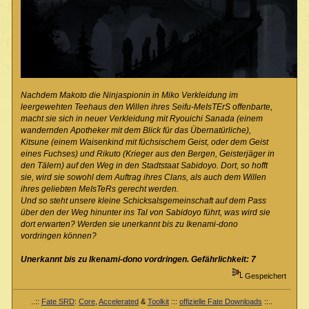
Nachdem Makoto die Ninjaspionin in Miko Verkleidung im
leergewehten Teehaus den Willen ihres Seifu-MeIsTErS offenbarte,
macht sie sich in neuer Verkleidung mit Ryouichi Sanada (einem
wandernden Apotheker mit dem Blick für das Übernatürliche),
Kitsune (einem Waisenkind mit füchsischem Geist, oder dem Geist
eines Fuchses) und Rikuto (Krieger aus den Bergen, Geisterjäger in
den Tälern) auf den Weg in den Stadtstaat Sabidoyo. Dort, so hofft
sie, wird sie sowohl dem Auftrag ihres Clans, als auch dem Willen
ihres geliebten MeIsTeRs gerecht werden.
Und so steht unsere kleine Schicksalsgemeinschaft auf dem Pass
über den der Weg hinunter ins Tal von Sabidoyo führt, was wird sie
dort erwarten? Werden sie unerkannt bis zu Ikenami-dono
vordringen können?
Unerkannt bis zu Ikenami-dono vordringen. Gefährlichkeit: 7
Gespeichert
..::
Fate SRD
:
Core
,
Accelerated
&
Toolkit
:::
offizielle Fate Downloads
::..