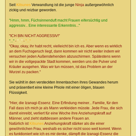
Seit
Kitsunes
Verwandlung ist die junge
Ninja
außergewöhnlich
zickig und reizbar geworden.
"Hmm, hmm, Füchsinnenduft macht Frauen eifersüchtig und
aggressiv... Eine interessante Erkenntnis..."
"ICH BIN NICHT AGGRESSIV!"
"..."
-
"..."
-
"..."
"Okay, okay, ihr habt recht, vielleicht bin ich es. Aber wenn es wirklich
an dem Fuchsgeruch liegt, dann kommen wir nicht weiter indem wir
versuchen jeden Außenstehenden abzuschirmen. Spätestens wenn
wir in die vollgepackte Stadt kommen, werden uns die Pulver und
Kräuter ausgehen. Was wir tun müssen, ist das Problem an der
Wurzel zu packen."
Sie wühlt in den versteckten Innentaschen ihres Gewandes herum
und präsentiert eine kleine Phiole mit einer öligen, blauen
Flüssigkeit.
"Hier, die Izanagi-Essenz. Eine Erfindung meiner... Familie, für den
Fall dass ich mich je als Mann verkleiden müsste. Jede Frau, die sich
damit einreibt, verliert für eine Woche ihre Anziehungskraft auf
Männer, und zieht stattdessen andere Frauen an.
Natürlich ist
Kitsunes
Anziehungskraft stärker als die einer
gewöhnlichen Frau, weshalb es sicher nicht sooo weit kommt. Wenn
es funktioniert wie ich es mir denke, dämpft die Izanagi-Essenz die