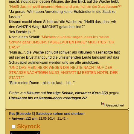
macht, stößt dabei gegen Kitsune, die den Blick auf die Wache hebt.
"Heißt das, ihr wollt unseren Herrn und uns nicht in die Stadt lassen?"
"Ja genau. Wir haben Anweisung keine Erzhändler in die Stadt zu
lassen."
Kitsune macht einen Schritt auf die Wache zu: "Heißt das, dass wir
den GANZEN Weg UMSONST gelaufen sind?"
"Ich fürchte ja..."
Noch einen Schritt:
"Möchtest du damit sagen, dass ich meine
Schuhe ganz UMSONST ABGELAUFEN HABE? MÖCHTEST DU
DAS?"
"Nun ja...", die Wache schluckt schwer, als Kitsunes Nasenspitze fast
auf seiner Brust hängt und die umstehenden Leute langsam auf das
Schauspiel aufmerksam werden und sie alle anglotzen.
"UND DAS MEIN HERR WEGEN DIR HEUTE NACHT AUF DER
STRASSE NÄCHTIGEN MUSS, ANSTATT IM BESTEN HOTEL DER
STADT?"
"Bitte meine Dame... nicht so laut... ich..."
Probe von
Kitsune
auf
borstige Schale, einsamer Kern 2(2
) gegen
Unerkannt bis zu Ikenami-dono vordringen 2/7
Gespeichert
Re: [Episode 3] Sabidoyo sehen und sterben
«
Antwort #12 am:
22.05.2014 | 21:42 »
Skyrock