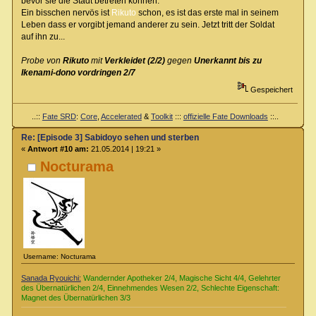
bevor sie die Stadt betreten können.
Ein bisschen nervös ist
Rikuto
schon, es ist das erste mal in seinem
Leben dass er vorgibt jemand anderer zu sein. Jetzt tritt der Soldat
auf ihn zu...
Probe von
Rikuto
mit
Verkleidet (2/2)
gegen
Unerkannt bis zu
Ikenami-dono vordringen 2/7
Gespeichert
..::
Fate SRD
:
Core
,
Accelerated
&
Toolkit
:::
offizielle Fate Downloads
::..
Re: [Episode 3] Sabidoyo sehen und sterben
«
Antwort #10 am:
21.05.2014 | 19:21 »
Nocturama
Username: Nocturama
Sanada Ryouichi:
Wandernder Apotheker 2/4, Magische Sicht 4/4, Gelehrter
des Übernatürlichen 2/4, Einnehmendes Wesen 2/2, Schlechte Eigenschaft:
Magnet des Übernatürlichen 3/3