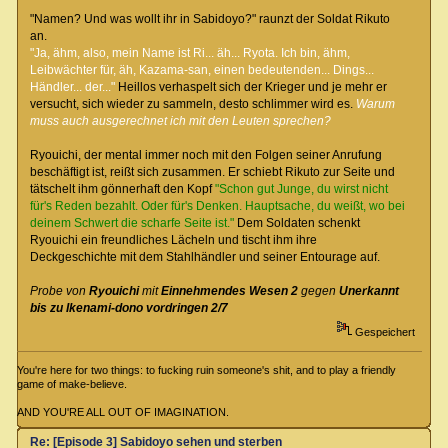
"Namen? Und was wollt ihr in Sabidoyo?" raunzt der Soldat Rikuto
an.
"Ja, ähm, also, mein Name ist Ri... äh... Ryota. Ich bin, ähm,
Leibwächter für, äh, Kazama-san, einen bedeutenden... Dings...
Händler... der..."
Heillos verhaspelt sich der Krieger und je mehr er
versucht, sich wieder zu sammeln, desto schlimmer wird es.
Warum
muss auch ausgerechnet ich mit den Leuten sprechen?
Ryouichi, der mental immer noch mit den Folgen seiner Anrufung
beschäftigt ist, reißt sich zusammen. Er schiebt Rikuto zur Seite und
tätschelt ihm gönnerhaft den Kopf
"Schon gut Junge, du wirst nicht
für's Reden bezahlt. Oder für's Denken. Hauptsache, du weißt, wo bei
deinem Schwert die scharfe Seite ist."
Dem Soldaten schenkt
Ryouichi ein freundliches Lächeln und tischt ihm ihre
Deckgeschichte mit dem Stahlhändler und seiner Entourage auf.
Probe von
Ryouichi
mit
Einnehmendes Wesen 2
gegen
Unerkannt
bis zu Ikenami-dono vordringen 2/7
Gespeichert
You're here for two things: to fucking ruin someone's shit, and to play a friendly
game of make-believe.
AND YOU'RE ALL OUT OF IMAGINATION.
Re: [Episode 3] Sabidoyo sehen und sterben