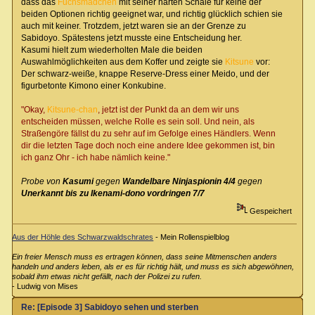
dass das
Fuchsmädchen
mit seiner harten Schale für keine der
beiden Optionen richtig geeignet war, und richtig glücklich schien sie
auch mit keiner. Trotzdem, jetzt waren sie an der Grenze zu
Sabidoyo. Spätestens jetzt musste eine Entscheidung her.
Kasumi hielt zum wiederholten Male die beiden
Auswahlmöglichkeiten aus dem Koffer und zeigte sie
Kitsune
vor:
Der schwarz-weiße, knappe Reserve-Dress einer Meido, und der
figurbetonte Kimono einer Konkubine.
"Okay,
Kitsune-chan
, jetzt ist der Punkt da an dem wir uns
entscheiden müssen, welche Rolle es sein soll. Und nein, als
Straßengöre fällst du zu sehr auf im Gefolge eines Händlers. Wenn
dir die letzten Tage doch noch eine andere Idee gekommen ist, bin
ich ganz Ohr - ich habe nämlich keine."
Probe von
Kasumi
gegen
Wandelbare Ninjaspionin 4/4
gegen
Unerkannt bis zu Ikenami-dono vordringen 7/7
Gespeichert
Aus der Höhle des Schwarzwaldschrates
- Mein Rollenspielblog
Ein freier Mensch muss es ertragen können, dass seine Mitmenschen anders
handeln und anders leben, als er es für richtig hält, und muss es sich abgewöhnen,
sobald ihm etwas nicht gefällt, nach der Polizei zu rufen.
- Ludwig von Mises
Re: [Episode 3] Sabidoyo sehen und sterben