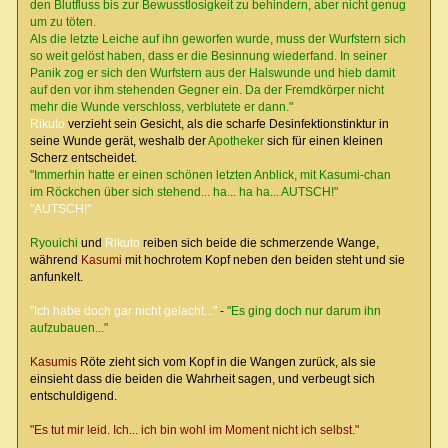
den Blutfluss bis zur Bewusstlosigkeit zu behindern, aber nicht genug
um zu töten.
Als die letzte Leiche auf ihn geworfen wurde, muss der Wurfstern sich
so weit gelöst haben, dass er die Besinnung wiederfand. In seiner
Panik zog er sich den Wurfstern aus der Halswunde und hieb damit
auf den vor ihm stehenden Gegner ein. Da der Fremdkörper nicht
mehr die Wunde verschloss, verblutete er dann."
Rikuto
verzieht sein Gesicht, als die scharfe Desinfektionstinktur in
seine Wunde gerät, weshalb der
Apotheker
sich für einen kleinen
Scherz entscheidet.
"Immerhin hatte er einen schönen letzten Anblick, mit Kasumi-chan
im Röckchen über sich stehend... ha... ha ha... AUTSCH!"
"AUTSCH!"
Ryouichi
und
Rikuto
reiben sich beide die schmerzende Wange,
während
Kasumi
mit hochrotem Kopf neben den beiden steht und sie
anfunkelt.
"Ich habe doch gar nicht gelacht..."
-
"Es ging doch nur darum ihn
aufzubauen..."
Kasumis
Röte zieht sich vom Kopf in die Wangen zurück, als sie
einsieht dass die beiden die Wahrheit sagen, und verbeugt sich
entschuldigend.
"Es tut mir leid. Ich... ich bin wohl im Moment nicht ich selbst."