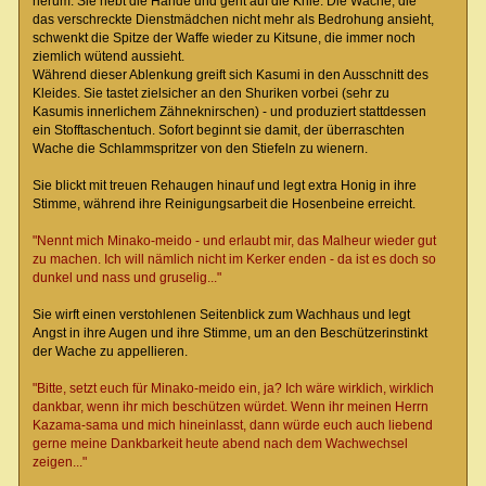
herum. Sie hebt die Hände und geht auf die Knie. Die Wache, die
das verschreckte Dienstmädchen nicht mehr als Bedrohung ansieht,
schwenkt die Spitze der Waffe wieder zu Kitsune, die immer noch
ziemlich wütend aussieht.
Während dieser Ablenkung greift sich Kasumi in den Ausschnitt des
Kleides. Sie tastet zielsicher an den Shuriken vorbei (sehr zu
Kasumis innerlichem Zähneknirschen) - und produziert stattdessen
ein Stofftaschentuch. Sofort beginnt sie damit, der überraschten
Wache die Schlammspritzer von den Stiefeln zu wienern.
Sie blickt mit treuen Rehaugen hinauf und legt extra Honig in ihre
Stimme, während ihre Reinigungsarbeit die Hosenbeine erreicht.
"Nennt mich Minako-meido - und erlaubt mir, das Malheur wieder gut
zu machen. Ich will nämlich nicht im Kerker enden - da ist es doch so
dunkel und nass und gruselig..."
Sie wirft einen verstohlenen Seitenblick zum Wachhaus und legt
Angst in ihre Augen und ihre Stimme, um an den Beschützerinstinkt
der Wache zu appellieren.
"Bitte, setzt euch für Minako-meido ein, ja? Ich wäre wirklich, wirklich
dankbar, wenn ihr mich beschützen würdet. Wenn ihr meinen Herrn
Kazama-sama und mich hineinlasst, dann würde euch auch liebend
gerne meine Dankbarkeit heute abend nach dem Wachwechsel
zeigen..."