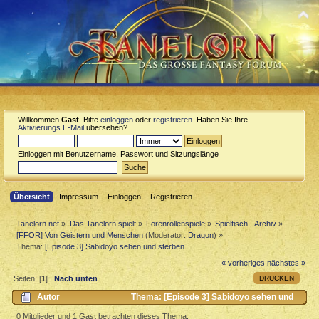
Willkommen
Gast
. Bitte
einloggen
oder
registrieren
. Haben Sie Ihre
Aktivierungs E-Mail
übersehen?
Einloggen mit Benutzername, Passwort und Sitzungslänge
Übersicht
Impressum
Einloggen
Registrieren
Tanelorn.net
»
Das Tanelorn spielt
»
Forenrollenspiele
»
Spieltisch - Archiv
»
[FFOR] Von Geistern und Menschen
(Moderator:
Dragon
) »
Thema:
[Episode 3] Sabidoyo sehen und sterben
« vorheriges
nächstes »
DRUCKEN
Seiten: [
1
]
Nach unten
Autor
Thema: [Episode 3] Sabidoyo sehen und
sterben (Gelesen 6227 mal)
0 Mitglieder und 1 Gast betrachten dieses Thema.