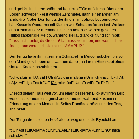
und greifen ins Leere, während Kasumis Füße auf einmal über dem
Boden schweben - erst wenige Zentimeter, dann einen Meter, am
Ende drei Meter! Der Tengu, der ihnen im Teehaus begegnet war,
hält Kasumis Oberarme mit Klauen wie Schraubstöcken fest. Wo kam
er auf einmal her? Niemand hatte ihn herabschweben gesehen.
Hilflos zappelt die Meido, während sie lautstark keift und schimpft:
"Lass mich runter, du Grobian! Ich muss sie finden, und wenn ich sie
finde, dann werde ich sie mit m.. MMMPH!?."
Der Tengu hatte ihr mit seinem Schnabel ihr Meidohäubchen bis vor
den Mund geschoben und war nun dabei, an ihrem Hinterkopf einen
starken Knoten anzubringen.
"schwEIgE, mIkO, sEI frOh dAss dEr mEIstEr nUr mIch gEschIckt hAt.
nAjA, wEnIgstEns frEUE
iCh
mIch übEr UnsEr wIEdErsEhEn..."
Er reckt seinen Hals weit vor, um einen besseren Blick auf ihren Leib
werfen zu können, und grinst anerkennend, während Kasumi in
Erinnerung an den Moment in Seifus Domäne errötet und den Tengu
anfunkelt.
Der Tengu dreht seinen Kopf wieder weg und blickt Ryouichi an:
"dU hAst sEIfU-sAmA gErUfEn, AbEr sEIfU-sAmA kOnntE nUr mIch
schIckEn."