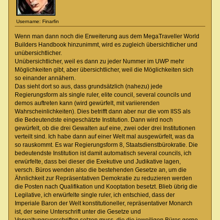
Username: Finarfin
Wenn man dann noch die Erweiterung aus dem MegaTraveller World
Builders Handbook hinzunimmt, wird es zugleich übersichtlicher und
unübersichtlicher.
Unübersichtlicher, weil es dann zu jeder Nummer im UWP mehr
Möglichkeiten gibt, aber übersichtlicher, weil die Möglichkeiten sich
so einander annähern.
Das sieht dort so aus, dass grundsätzlich (nahezu) jede
Regierungsform als single ruler, elite council, several councils und
demos auftreten kann (wird gewürfelt, mit variierenden
Wahrscheinlichkeiten). Dies betrifft dann aber nur die vom IISS als
die Bedeutendste eingeschätzte Institution. Dann wird noch
gewürfelt, ob die drei Gewalten auf eine, zwei oder drei Institutionen
verteilt sind. Ich habe dann auf einer Welt mal ausgewürfelt, was da
so rauskommt. Es war Regierungsform 8, Staatsdienstbürokratie. Die
bedeutendste Institution ist damit automatisch several councils, ich
erwürfelte, dass bei dieser die Exekutive und Judikative lagen,
versch. Büros wenden also die bestehenden Gesetze an, um die
Ähnlichkeit zur Repräsentativen Demokratie zu reduzieren werden
die Posten nach Qualifikation und Kooptation besetzt. Blieb übrig die
Legilative, ich erwürfelte single ruler, ich entschied, dass der
Imperiale Baron der Welt konstitutioneller, repräsentativer Monarch
ist, der seine Unterschrift unter die Gesetze und