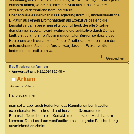
Verwaltungsvorschriften setzen muss, die die jeweiligen Büros gerne
erlassen hätten, wobei natürlich ein Stab aus Juristen vorher
versucht, Widersprüche herauszufiltern.
Ebenso wäre es denkbar, das Regierungsform 11, uncharismatische
Diktatur, aus einem Erbmonarchen als Exekutive besteht, die
Legislative dann bei einem elite council liegt, der alle X Jahre
demokratisch gewählt wird, während die Judikative durch Demos
läuft, z.B. durch online-Abstimmungen aller Bürger, so dass diese
Regierung auch genausogut 4 oder 2 hätte sein können, aber der
entsprechende Scout der Ansicht war, dass die Exekutive die
bedeutendste Institution war.
Gespeichert
Re: Regierungsformen
«
Antwort #5 am:
9.12.2014 | 10:48 »
Arkam
Username: Arkam
Hallo zusammen,
man sollte aber auch bedenken das Raumhäfen bei Traveller
exterritoriales Gelände sind und bei vielen Szenarien die
Raumschiffbetreiber nie in Kontakt mit den lokalen Machthabern
kommen. Da ist es dann verständlich das eine grobe Beschreibung
ausreichend erscheint.