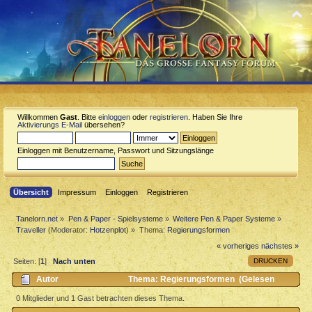
Willkommen
Gast
. Bitte
einloggen
oder
registrieren
. Haben Sie Ihre
Aktivierungs E-Mail
übersehen?
Einloggen mit Benutzername, Passwort und Sitzungslänge
Übersicht
Impressum
Einloggen
Registrieren
Tanelorn.net
»
Pen & Paper - Spielsysteme
»
Weitere Pen & Paper Systeme
»
Traveller
(Moderator:
Hotzenplot
) »
Thema:
Regierungsformen
« vorheriges
nächstes »
DRUCKEN
Seiten: [
1
]
Nach unten
Autor
Thema: Regierungsformen (Gelesen
2061 mal)
0 Mitglieder und 1 Gast betrachten dieses Thema.