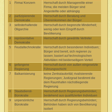
1
Firma/ Konzern
Herrschaft durch Managerelite einer
Firma; die meisten Bürger sind
Angestellte oder abhängig
2
partizipierende
Herrschaft durch Beratung und
Demokratie
Übereinkommen der Bürger
3
selbsterhaltende
Herrschaft durch begrenzte Minderheit;
Oligarchie
wenig oder kein Eingriff durch
Bevölkerung
4
repräsentative
Herrschaft durch gewählte Vertreter
Demokratie
5
Feudaltechnokratie
Herrschaft durch besonderen Individuen;
Bürger sind bereit, sich regieren zu
lassen; basiert auf technologischen
Aktivitäten mit beiderseitigem Vorteil
6
gefangene
Herrschaft durch von außen eingesetzte
Regierung
Führungsschicht
7
Balkanisierung
keine Zentralautorität; rivalisierende
Regierungen; Justizgrad bestimmt die
dem Raumhafen nächstliegende
Regierung
8
Staatsdienst-
Herrschaft durch Regierungsbehörden;
Bürokratie
bestehend aus qualifizierten Individuen
9
unpersönliche
Herrschaft durch Regierungsbehörden;
Bürokratie
Behörden haben sich von Bevölkerung
isoliert