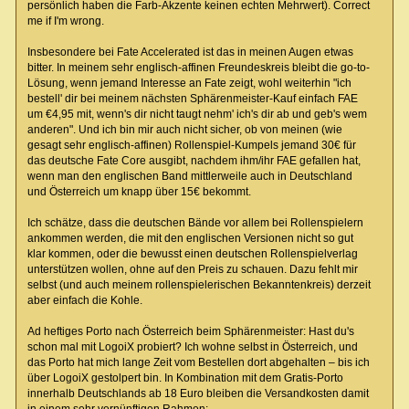
persönlich haben die Farb-Akzente keinen echten Mehrwert). Correct
me if I'm wrong.
Insbesondere bei Fate Accelerated ist das in meinen Augen etwas
bitter. In meinem sehr englisch-affinen Freundeskreis bleibt die go-to-
Lösung, wenn jemand Interesse an Fate zeigt, wohl weiterhin "ich
bestell' dir bei meinem nächsten Sphärenmeister-Kauf einfach FAE
um €4,95 mit, wenn's dir nicht taugt nehm' ich's dir ab und geb's wem
anderen". Und ich bin mir auch nicht sicher, ob von meinen (wie
gesagt sehr englisch-affinen) Rollenspiel-Kumpels jemand 30€ für
das deutsche Fate Core ausgibt, nachdem ihm/ihr FAE gefallen hat,
wenn man den englischen Band mittlerweile auch in Deutschland
und Österreich um knapp über 15€ bekommt.
Ich schätze, dass die deutschen Bände vor allem bei Rollenspielern
ankommen werden, die mit den englischen Versionen nicht so gut
klar kommen, oder die bewusst einen deutschen Rollenspielverlag
unterstützen wollen, ohne auf den Preis zu schauen. Dazu fehlt mir
selbst (und auch meinem rollenspielerischen Bekanntenkreis) derzeit
aber einfach die Kohle.
Ad heftiges Porto nach Österreich beim Sphärenmeister: Hast du's
schon mal mit LogoiX probiert? Ich wohne selbst in Österreich, und
das Porto hat mich lange Zeit vom Bestellen dort abgehalten – bis ich
über LogoiX gestolpert bin. In Kombination mit dem Gratis-Porto
innerhalb Deutschlands ab 18 Euro bleiben die Versandkosten damit