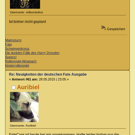
Username: rollsomedice
Ist bisher nicht geplant
Gespeichert
Malmsturm
Fate
Schwingenkreuz
Die dunklen Fälle des Harry Dresden
Supers!
Rollenspiel-Almanach
Kinderrollenspiel
Re: Neuigkeiten der deutschen Fate Ausgabe
«
Antwort #61 am:
28.05.2015 | 23:05 »
Auribiel
Username: Auribiel
FateCore ist heute bei mir angekommen. Hatte leider bisher nur die