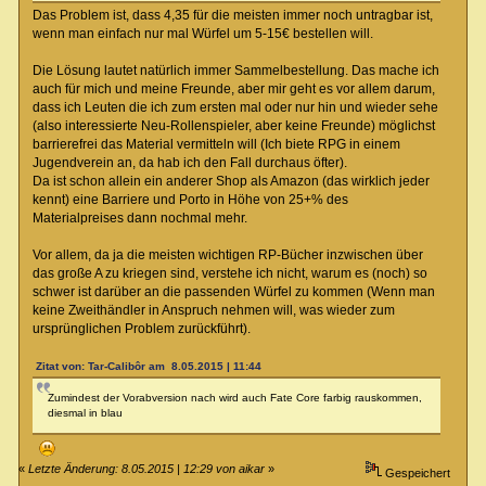
Das Problem ist, dass 4,35 für die meisten immer noch untragbar ist,
wenn man einfach nur mal Würfel um 5-15€ bestellen will.
Die Lösung lautet natürlich immer Sammelbestellung. Das mache ich
auch für mich und meine Freunde, aber mir geht es vor allem darum,
dass ich Leuten die ich zum ersten mal oder nur hin und wieder sehe
(also interessierte Neu-Rollenspieler, aber keine Freunde) möglichst
barrierefrei das Material vermitteln will (Ich biete RPG in einem
Jugendverein an, da hab ich den Fall durchaus öfter).
Da ist schon allein ein anderer Shop als Amazon (das wirklich jeder
kennt) eine Barriere und Porto in Höhe von 25+% des
Materialpreises dann nochmal mehr.
Vor allem, da ja die meisten wichtigen RP-Bücher inzwischen über
das große A zu kriegen sind, verstehe ich nicht, warum es (noch) so
schwer ist darüber an die passenden Würfel zu kommen (Wenn man
keine Zweithändler in Anspruch nehmen will, was wieder zum
ursprünglichen Problem zurückführt).
Zitat von: Tar-Calibôr am 8.05.2015 | 11:44
Zumindest der Vorabversion nach wird auch Fate Core farbig rauskommen,
diesmal in blau
«
Letzte Änderung: 8.05.2015 | 12:29 von aikar
»
Gespeichert