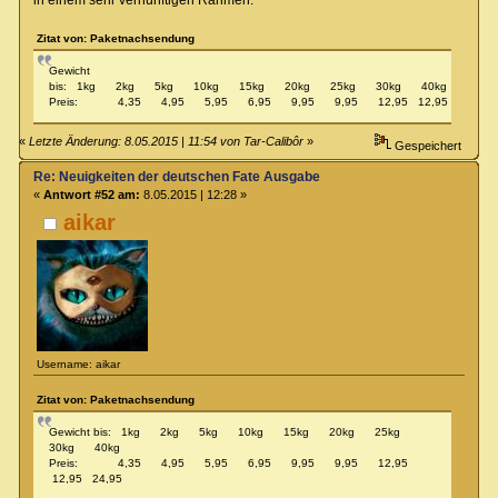
in einem sehr vernünftigen Rahmen:
Zitat von: Paketnachsendung
Gewicht
bis: 1kg 2kg 5kg 10kg 15kg 20kg 25kg 30kg 40kg
Preis: 4,35 4,95 5,95 6,95 9,95 9,95 12,95 12,95 24,95
«
Letzte Änderung: 8.05.2015 | 11:54 von Tar-Calibôr
»
Gespeichert
Re: Neuigkeiten der deutschen Fate Ausgabe
«
Antwort #52 am:
8.05.2015 | 12:28 »
aikar
Username: aikar
Zitat von: Paketnachsendung
Gewicht bis: 1kg 2kg 5kg 10kg 15kg 20kg 25kg
30kg 40kg
Preis: 4,35 4,95 5,95 6,95 9,95 9,95 12,95
12,95 24,95