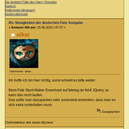
Die dunklen Fälle des Harry Dresden
Supers!
Rollenspiel-Almanach
Kinderrollenspiel
Re: Neuigkeiten der deutschen Fate Ausgabe
«
Antwort #64 am:
15.06.2015 | 07:07 »
aikar
Username: aikar
Ich hoffe ich bin hier richtig, sonst schiebt es bitte weiter:
Beim Fate Stunt-Maker-Download auf faterpg.de fehlt JQuery, so
kann das nicht laufen.
Das sollte man dazupacken oder zumindest anmerken, dass man es
sich extra runterladen muss.
Gespeichert
Chefredakteur des neuen Myranor.