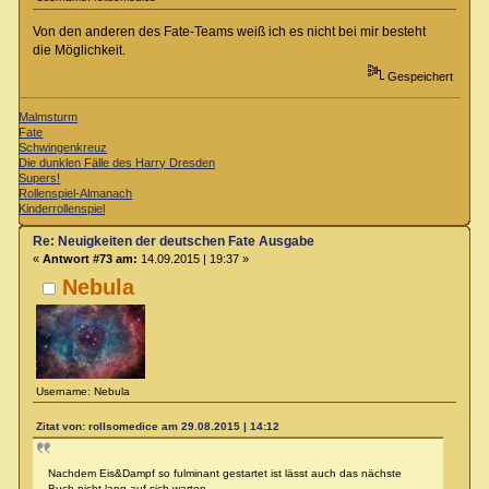
Von den anderen des Fate-Teams weiß ich es nicht bei mir besteht
die Möglichkeit.
Gespeichert
Malmsturm
Fate
Schwingenkreuz
Die dunklen Fälle des Harry Dresden
Supers!
Rollenspiel-Almanach
Kinderrollenspiel
Re: Neuigkeiten der deutschen Fate Ausgabe
«
Antwort #73 am:
14.09.2015 | 19:37 »
Nebula
Username: Nebula
Zitat von: rollsomedice am 29.08.2015 | 14:12
Nachdem Eis&Dampf so fulminant gestartet ist lässt auch das nächste
Buch nicht lang auf sich warten.