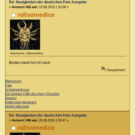
Re: Neuigkeiten der deutschen Fate Ausgabe
«
Antwort #65 am:
15.06.2015 | 10:08 »
rollsomedice
Username: rollsomedice
Besten dank hol ich nach
Gespeichert
Malmsturm
Fate
Schwingenkreuz
Die dunklen Fälle des Harry Dresden
Supers!
Rollenspiel-Almanach
Kinderrollenspiel
Re: Neuigkeiten der deutschen Fate Ausgabe
«
Antwort #66 am:
29.06.2015 | 09:47 »
rollsomedice