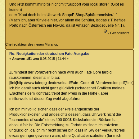
Und jetzt kommt mir bitte nicht mit "Support your local store" (Gibt es
keinen)
oder "Kauf doch beim Uhrwerk-Shop/F-Shop/Sphärenmeister/..."
(Mach ich, aber für viele hier, vor allem die Schüler, ist das z.T. heftige
Porto nach Österreich ein No-Go, da ist Amazon Bezugsquelle Nr. 1).
Gespeichert
Chefredakteur des neuen Myranor.
Re: Neuigkeiten der deutschen Fate Ausgabe
«
Antwort #51 am:
8.05.2015 | 11:44 »
Zumindest der Vorabversion nach wird auch Fate Core farbig
rauskommen, diesmal in blau:
[link]http://www.faterpg.de/download/Fate_Core_dt_Vorabversion.pdf[/link].
Ich bin damit auch nicht ganz glücklich (schadet bei Grafiken meines
Erachtens dem Kontrast, treibt den Preis in die Höhe), aber
mittlerweile ist dieser Zug wohl abgefahren.
Ich bin mir völlig sicher, dass der Preis angesichts der
Produktionskosten und angesichts dessen, dass Uhrwerk nicht die
"economies of scale" eines 400.000$-Kickstarters im Rücken hat,
absolut fair ist. Die Entscheidung zu Farbdruck finde ich trotzdem
unglücklich, da ich mir recht sicher bin, dass in SW der Verkaufspreis
etwas geringer gewesen wäre, ohne Qualität einzubüßen (für mich