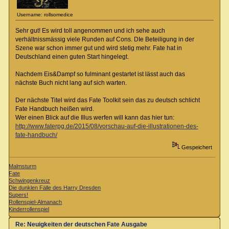
Username: rollsomedice
Sehr gut! Es wird toll angenommen und ich sehe auch
verhältnissmässig viele Runden auf Cons. DIe Beteiligung in der
Szene war schon immer gut und wird stetig mehr. Fate hat in
Deutschland einen guten Start hingelegt.
Nachdem Eis&Dampf so fulminant gestartet ist lässt auch das
nächste Buch nicht lang auf sich warten.
Der nächste Titel wird das Fate Toolkit sein das zu deutsch schlicht
Fate Handbuch heißen wird.
Wer einen Blick auf die Illus werfen will kann das hier tun:
http://www.faterpg.de/2015/08/vorschau-auf-die-illustrationen-des-
fate-handbuch/
Gespeichert
Malmsturm
Fate
Schwingenkreuz
Die dunklen Fälle des Harry Dresden
Supers!
Rollenspiel-Almanach
Kinderrollenspiel
Re: Neuigkeiten der deutschen Fate Ausgabe