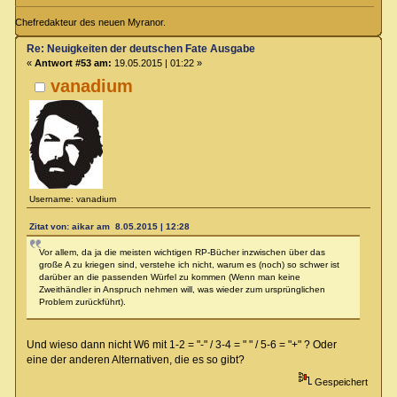
Chefredakteur des neuen Myranor.
Re: Neuigkeiten der deutschen Fate Ausgabe
«
Antwort #53 am:
19.05.2015 | 01:22 »
vanadium
Username: vanadium
Zitat von: aikar am 8.05.2015 | 12:28
Vor allem, da ja die meisten wichtigen RP-Bücher inzwischen über das
große A zu kriegen sind, verstehe ich nicht, warum es (noch) so schwer ist
darüber an die passenden Würfel zu kommen (Wenn man keine
Zweithändler in Anspruch nehmen will, was wieder zum ursprünglichen
Problem zurückführt).
Und wieso dann nicht W6 mit 1-2 = "-" / 3-4 = " " / 5-6 = "+" ? Oder
eine der anderen Alternativen, die es so gibt?
Gespeichert