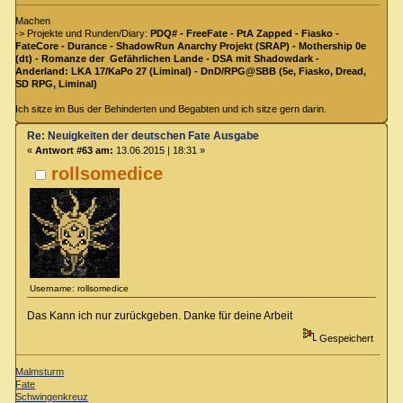
Machen
-> Projekte und Runden/Diary:
PDQ# - FreeFate - PtA Zapped - Fiasko -
FateCore - Durance - ShadowRun Anarchy Projekt (SRAP) - Mothership 0e
(dt) - Romanze der Gefährlichen Lande - DSA mit Shadowdark -
Anderland: LKA 17/KaPo 27 (Liminal) - DnD/RPG@SBB (5e, Fiasko, Dread,
SD RPG, Liminal)
Ich sitze im Bus der Behinderten und Begabten und ich sitze gern darin.
Re: Neuigkeiten der deutschen Fate Ausgabe
«
Antwort #63 am:
13.06.2015 | 18:31 »
rollsomedice
Username: rollsomedice
Das Kann ich nur zurückgeben. Danke für deine Arbeit
Gespeichert
Malmsturm
Fate
Schwingenkreuz