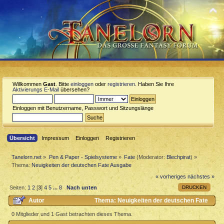
Willkommen
Gast
. Bitte
einloggen
oder
registrieren
. Haben Sie Ihre
Aktivierungs E-Mail
übersehen?
Einloggen mit Benutzername, Passwort und Sitzungslänge
Übersicht
Impressum
Einloggen
Registrieren
Tanelorn.net
»
Pen & Paper - Spielsysteme
»
Fate
(Moderator:
Blechpirat
) »
Thema:
Neuigkeiten der deutschen Fate Ausgabe
« vorheriges
nächstes »
DRUCKEN
Seiten:
1
2
[
3
]
4
5
...
8
Nach unten
Autor
Thema: Neuigkeiten der deutschen Fate
Ausgabe (Gelesen 99776 mal)
0 Mitglieder und 1 Gast betrachten dieses Thema.