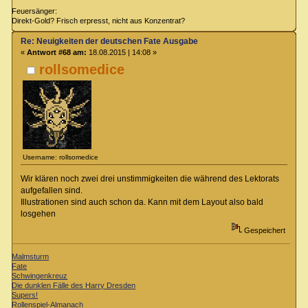
Feuersänger:
Direkt-Gold? Frisch erpresst, nicht aus Konzentrat?
Re: Neuigkeiten der deutschen Fate Ausgabe
«
Antwort #68 am:
18.08.2015 | 14:08 »
rollsomedice
Username: rollsomedice
Wir klären noch zwei drei unstimmigkeiten die während des Lektorats
aufgefallen sind.
Illustrationen sind auch schon da. Kann mit dem Layout also bald
losgehen
Gespeichert
Malmsturm
Fate
Schwingenkreuz
Die dunklen Fälle des Harry Dresden
Supers!
Rollenspiel-Almanach