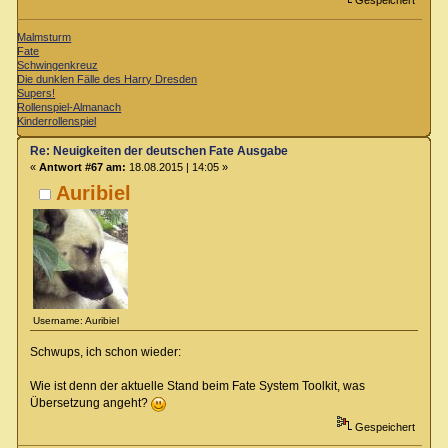
Gespeichert
Malmsturm
Fate
Schwingenkreuz
Die dunklen Fälle des Harry Dresden
Supers!
Rollenspiel-Almanach
Kinderrollenspiel
Re: Neuigkeiten der deutschen Fate Ausgabe
«
Antwort #67 am:
18.08.2015 | 14:05 »
Auribiel
Username: Auribiel
Schwups, ich schon wieder:
Wie ist denn der aktuelle Stand beim Fate System Toolkit, was
Übersetzung angeht?
Gespeichert