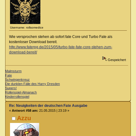
Username: rollsomedice
Wie versprochen stehen ab sofort fate Core und Turbo Fate als
kostenloser Download bereit.
http://www.faterpg.de/2015/05/turbo-fate-fate-core-stehen-zum-
download-bereit/
Gespeichert
Malmsturm
Fate
Schwingenkreuz
Die dunklen Fälle des Harry Dresden
Supers!
Rollenspiel-Almanach
Kinderrollenspiel
Re: Neuigkeiten der deutschen Fate Ausgabe
«
Antwort #58 am:
21.05.2015 | 23:19 »
Azzu