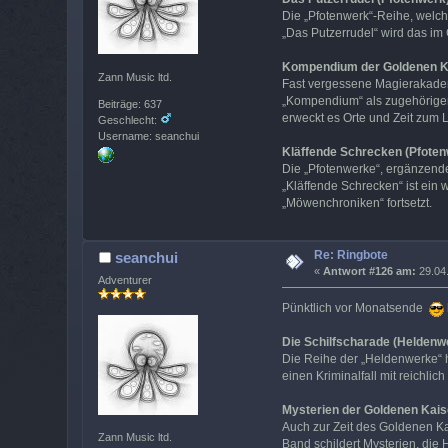
Die „Pfotenwerk“-Reihe, welch
„Das Putzerrudel“ wird das im
Kompendium der Goldenen Ka
Zann Music ltd.
Fast vergessene Magierakademie
„Kompendium“ als zugehörigem
Beiträge: 637
erweckt es Orte und Zeit zum L
Geschlecht:
Username: seanchui
Kläffende Schrecken (Pfoten
Die „Pfotenwerke“, ergänzendes
„Kläffende Schrecken“ ist ein
„Möwenchroniken“ fortsetzt.
Re: Ringbote
seanchui
«
Antwort #126 am:
29.04.
Adventurer
Pünktlich vor Monatsende
Die Schilfscharade (Heldenw
Die Reihe der „Heldenwerke“ h
einen Kriminalfall mit reichli
Mysterien der Goldenen Kaise
Auch zur Zeit des Goldenen Ka
Zann Music ltd.
Band schildert Mysterien, di