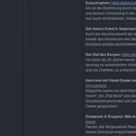
Katastrophen:
https://www.ri
Als ob die Bedrohung durch de
und dessen Umsetzung in der W
nun auch mit Erdbeben, Vulka
Der Innere Feind 5: Imperi
Auch der Abschlussband der l
Inhalte des Abenteuers wie de
Nordland werden beschrieben. N
Der Ruf des Berges:
https://
Vor mehr als 20 Jahren wurde d
Isenhag zu unheimlichen Visio
und die Übeltäter zu entlarven
Interview mit Uland Grawe v
rpg-magazin
Magazine waren vor dem Inter
Gnom“, die „Pläi Beck“ und die
Gründerzeit wachrufen und mi
Grawe gesprochen.
Dungeons & Dragons: Wie man
laesst
Faerûn, die Vergessenen Reic
dieses Schicksal erspart bleib