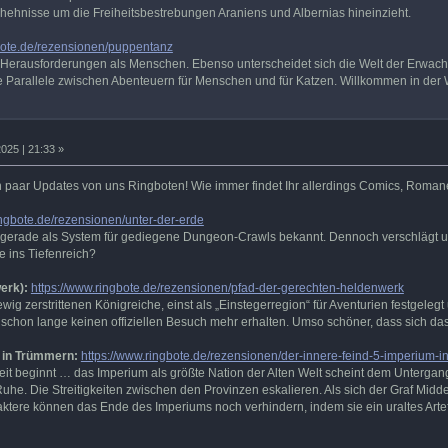
chehnisse um die Freiheitsbestrebungen Araniens und Albernias hineinzieht.
gbote.de/rezensionen/puppentanz
 Herausforderungen als Menschen. Ebenso unterscheidet sich die Welt der Erwach
 Parallele zwischen Abenteuern für Menschen und für Katzen. Willkommen in der 
025 | 21:33 »
n paar Updates von uns Ringboten! Wie immer findet Ihr allerdings Comics, Romane 
ingbote.de/rezensionen/unter-der-erde
cht gerade als System für gediegene Dungeon-Crawls bekannt. Dennoch verschlägt 
e ins Tiefenreich?
erk):
https://www.ringbote.de/rezensionen/pfad-der-gerechten-heldenwerk
wig zerstrittenen Königreiche, einst als „Einstegerregion“ für Aventurien festgeleg
schon lange keinen offiziellen Besuch mehr erhalten. Umso schöner, dass sich da
m in Trümmern:
https://www.ringbote.de/rezensionen/der-innere-feind-5-imperium-
heit beginnt … das Imperium als größte Nation der Alten Welt scheint dem Untergan
uhe. Die Streitigkeiten zwischen den Provinzen eskalieren. Als sich der Graf Midd
aktere können das Ende des Imperiums noch verhindern, indem sie ein uraltes Art