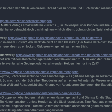
 ein bißchen den Staub von diesem Thread hier zu posten und Euch mit den rollensp
ringbote.de/rezensionen/sockenpuppen
Matters Verlags erhält weiteren Zuwachs. „Ein Rollenspiel über Puppen und ihre Pro
itel hervorgebracht, doch das klingt nun wirklich albern. Lohnt sich das Spiel viell
erk):
https://www.ringbote.de/rezensionen/den-sternen-so-nah-heldenwerk
n in einem Kloster? Wer denkt da nicht an den Klassiker „Der Name der Rose“. Doc
 neue Ideen zu entlocken. Riskieren wir gemeinsam einen Blick.
eldenwerk):
https://www.ringbote.de/rezensionen/der-schatz-von-blaustein-helden
sich mit dem Kosch-Gebirge wieder Zentralaventurien zu. Man kann der Reihe wirkli
mittelaventurische Gebirge, oder verschwenden Helden hier nur ihre Zeit?
ps://www.ringbote.de/rezensionen/die-imperiale-menagerie
yrme, Schreckensschlünde oder Täuscheregel – es gibt eine Menge an seltsamen u
rf. So macht sich der Schreiber Theodosius auf, um einen Folianten der Wesen vers
 Alten Welt und Reisebericht einer Gruppe von Abenteurern über deren drei Exped
ps://www.ringbote.de/rezensionen/abenteuer-in-uebersreik-ii
Gruppe von Abenteurern hat sich einen Namen gemacht und Dienste für die Stadt gel
n Nekromant droht, untote Horden auf die Stadt loszulassen. Eine Figur aus einer 
eltsame Dinge vor sich. Fromme Götterdiener werden anscheinend grundlos ermord
 Unterstützung erfahrener Abenteuer angewiesen.