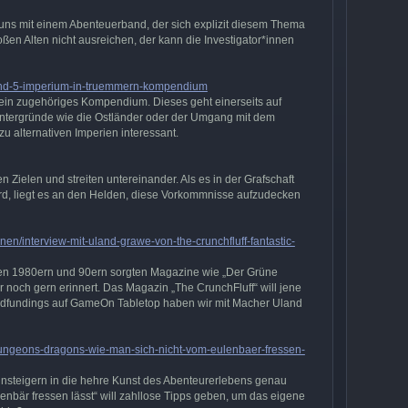
uns mit einem Abenteuerband, der sich explizit diesem Thema
en Alten nicht ausreichen, der kann die Investigator*innen
feind-5-imperium-in-truemmern-kompendium
ein zugehöriges Kompendium. Dieses geht einerseits auf
Hintergründe wie die Ostländer oder der Umgang mit dem
u alternativen Imperien interessant.
Zielen und streiten untereinander. Als es in der Grafschaft
rd, liegt es an den Helden, diese Vorkommnisse aufzudecken
nen/interview-mit-uland-grawe-von-the-crunchfluff-fantastic-
den 1980ern und 90ern sorgten Magazine wie „Der Grüne
r noch gern erinnert. Das Magazin „The CrunchFluff“ will jene
owdfundings auf GameOn Tabletop haben wir mit Macher Uland
dungeons-dragons-wie-man-sich-nicht-vom-eulenbaer-fressen-
nsteigern in die hehre Kunst des Abenteurerlebens genau
lenbär fressen lässt“ will zahllose Tipps geben, um das eigene