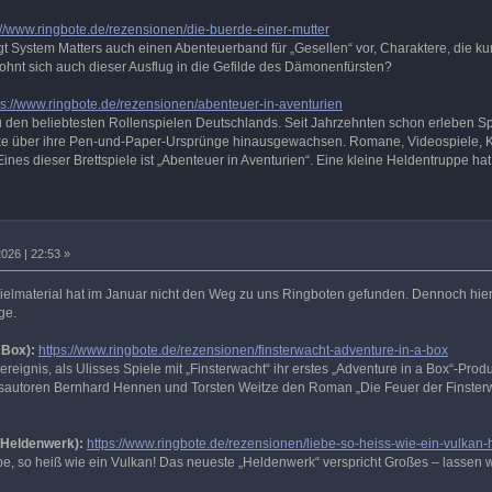
://www.ringbote.de/rezensionen/die-buerde-einer-mutter
legt System Matters auch einen Abenteuerband für „Gesellen“ vor, Charaktere, die 
Lohnt sich auch dieser Ausflug in die Gefilde des Dämonenfürsten?
ps://www.ringbote.de/rezensionen/abenteuer-in-aventurien
den beliebtesten Rollenspielen Deutschlands. Seit Jahrzehnten schon erleben Sp
rke über ihre Pen-und-Paper-Ursprünge hinausgewachsen. Romane, Videospiele, Ka
Eines dieser Brettspiele ist „Abenteuer in Aventurien“. Eine kleine Heldentruppe
026 | 22:53 »
ielmaterial hat im Januar nicht den Weg zu uns Ringboten gefunden. Dennoch hier 
ge.
 Box):
https://www.ringbote.de/rezensionen/finsterwacht-adventure-in-a-box
eignis, als Ulisses Spiele mit „Finsterwacht“ ihr erstes „Adventure in a Box“-Produk
gsautoren Bernhard Hennen und Torsten Weitze den Roman „Die Feuer der Finsterw
 (Heldenwerk):
https://www.ringbote.de/rezensionen/liebe-so-heiss-wie-ein-vulkan
e, so heiß wie ein Vulkan! Das neueste „Heldenwerk“ verspricht Großes – lassen w