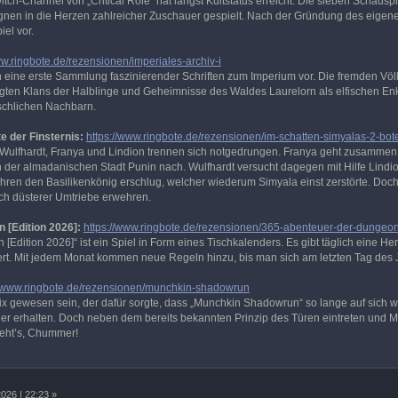
ch-Channel von „Critical Role“ hat längst Kultstatus erreicht. Die sieben Schausp
nen in die Herzen zahlreicher Zuschauer gespielt. Nach der Gründung des eigene
el vor.
ww.ringbote.de/rezensionen/imperiales-archiv-i
n eine erste Sammlung faszinierender Schriften zum Imperium vor. Die fremden Völk
igten Klans der Halblinge und Geheimnisse des Waldes Laurelorn als elfischen E
schlichen Nachbarn.
e der Finsternis:
https://www.ringbote.de/rezensionen/im-schatten-simyalas-2-bote
ulfhardt, Franya und Lindion trennen sich notgedrungen. Franya geht zusammen m
n der almadanischen Stadt Punin nach. Wulfhardt versucht dagegen mit Hilfe Lindio
ahren den Basilikenkönig erschlug, welcher wiederum Simyala einst zerstörte. Doc
ich düsterer Umtriebe erwehren.
 [Edition 2026]:
https://www.ringbote.de/rezensionen/365-abenteuer-der-dungeon
Edition 2026]“ ist ein Spiel in Form eines Tischkalenders. Es gibt täglich eine He
rt. Mit jedem Monat kommen neue Regeln hinzu, bis man sich am letzten Tag des 
//www.ringbote.de/rezensionen/munchkin-shadowrun
rix gewesen sein, der dafür sorgte, dass „Munchkin Shadowrun“ so lange auf sich 
er erhalten. Doch neben dem bereits bekannten Prinzip des Türen eintreten und 
geht’s, Chummer!
026 | 22:23 »