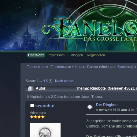
Übersicht
Impressum
Einloggen
Registrieren
Tanelorn.net
»
:T: Information
»
Unsere Partner
(Moderator:
Blechpirat
) »
Seiten:
1
...
4
5
[
6
]
Nach unten
Autor
Thema: Ringbote (Gelesen 45621 
0 Mitglieder und 2 Gäste betrachten dieses Thema.
Re: Ringbote
seanchui
«
Antwort #125 am:
3.04.2
Adventurer
Zugegeben: so wahnsinnig viel 
Comics, Romane und Brettspiel
Das Putzerrudel (Pfotenwerk)