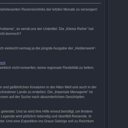
ielrelevanten Rezensionlinks der letzten Monate zu versorgen!
bleme“, so verrät uns der Untertitel. Die „Kleine Reihe“ hat
eicht dennoch?
h vielleicht vermag ja die jüngste Ausgabe der „Heldenwerk“-
werk
ch nicht vorwerfen, keine regionale Flexibilität zu liefern.
nd gefährlichen Kreaturen in der Alten Welt und auch in der
chiedener Lande zu erstellen. Die „Imperiale Menagerie“ ist
itionen auf der Suche nach absonderlichen Geschöpfen.
eistet. Und so wird ihre Hilfe erneut benötigt, um finstere
Legende wird plötzlich lebendig und überfällt Reisende. In
et. Und eine Expedition ins Graue Gebirge soll zu Reichtum