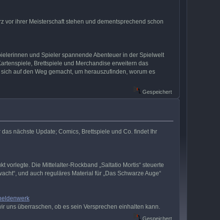
kurz vor ihrer Meisterschaft stehen und dementsprechend schon
ielerinnen und Spieler spannende Abenteuer in der Spielwelt
rtenspiele, Brettspiele und Merchandise erweitern das
 hat sich auf den Weg gemacht, um herauszufinden, worum es
Gespeichert
das nächste Update; Comics, Brettspiele und Co. findet Ihr
t vorlegte. Die Mittelalter-Rockband „Saltatio Mortis“ steuerte
acht“, und auch reguläres Material für „Das Schwarze Auge“
-heldenwerk
ir uns überraschen, ob es sein Versprechen einhalten kann.
Gespeichert