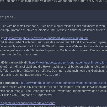
ten und eben auch magischen Wildtieren zu verlängern. Was taugt der Survival-G
025 | 21:10 »
gt... es wird höchste Eisenbahn, Euch noch einmal mit den Links auf unsere letzten
 Tabletop / Romane / Comics / Hörspiele und Brettspiele findet Ihr wie immer direkt
ms:
https://www.ringbote.de/rezensionen/altdorf-krone-des-imperiums
 Talabec erhebt sich die Hauptstadt des Imperiums: Altdorf. Die bevölkerungsreich
Seiten auch viele dunkle Ecken. Als Standort berühmter Wahrzeichen wie des Impe
adtteile größer als viele Städte des Imperiums. Doch mit den düsteren Gassen voll
rer, die die Stadt besuchen.
Höllenritt nach Hallt:
https://www.ringbote.de/rezensionen/abenteuer-in-der-alten-w
 grün am Himmel steht und die Hexennacht nahe ist, begeben sich nur Verdammt
e Toten aus ihren Gräbern, so heißt es. Doch nun geht auch noch das Gerücht um, d
ber das ist doch nur Bauerngeschwätz … oder?
 Settingbox:
https://www.ringbote.de/rezensionen/humblewood-kampagnen-und-
einen fest im Gaming-Milieu etabliert zu sein. Nach dem Brett- und inzwischen 
 sich sogar „Magic – The Gathering“ mit der Erweiterung „Bloomburrow“ den niedli
5. Edition von „Dungeons & Dragons“ vor.
w.ringbote.de/rezensionen/candela-obscura