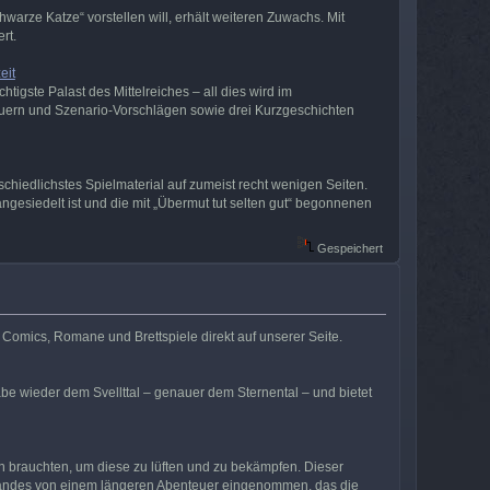
arze Katze“ vorstellen will, erhält weiteren Zuwachs. Mit
rt.
eit
igste Palast des Mittelreiches – all dies wird im
uern und Szenario-Vorschlägen sowie drei Kurzgeschichten
chiedlichstes Spielmaterial auf zumeist recht wenigen Seiten.
ngesiedelt ist und die mit „Übermut tut selten gut“ begonnenen
Gespeichert
s Comics, Romane und Brettspiele direkt auf unserer Seite.
be wieder dem Svellttal – genauer dem Sternental – und bietet
n brauchten, um diese zu lüften und zu bekämpfen. Dieser
s Bandes von einem längeren Abenteuer eingenommen, das die