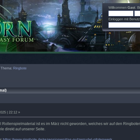
Willkommen
Gast
. B
Einloggen mit Benut
Thema:
Ringbote
mal)
025 | 22:12 »
Rollenspielmaterial ist es im März nicht geworden, welches wir auf den Ringboten
e direkt auf unserer Seite.
:
https://www.ringbote.de/rezensionen/das-putzerrudel-pfotenwerk