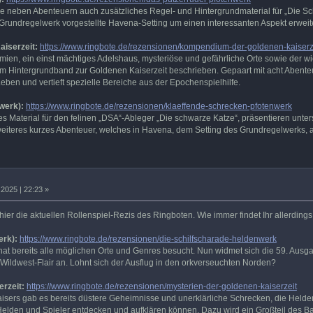
e neben Abenteuern auch zusätzliches Regel- und Hintergrundmaterial für „Die Schw
 Grundregelwerk vorgestellte Havena-Setting um einen interessanten Aspekt erweite
iserzeit:
https://www.ringbote.de/rezensionen/kompendium-der-goldenen-kaiserz
n, ein einst mächtiges Adelshaus, mysteriöse und gefährliche Orte sowie der wicht
 Hintergrundband zur Goldenen Kaiserzeit beschrieben. Gepaart mit acht Abente
eben und vertieft spezielle Bereiche aus der Epochenspielhilfe.
werk):
https://www.ringbote.de/rezensionen/klaeffende-schrecken-pfotenwerk
 Material für den felinen „DSA“-Ableger „Die schwarze Katze“, präsentieren unters
 weiteres kurzes Abenteuer, welches in Havena, dem Setting des Grundregelwerks, a
2025 | 22:23 »
hier die aktuellen Rollenspiel-Rezis des Ringboten. Wie immer findet Ihr allerding
erk):
https://www.ringbote.de/rezensionen/die-schilfscharade-heldenwerk
at bereits alle möglichen Orte und Genres besucht. Nun widmet sich die 59. Ausga
ch Wildwest-Flair an. Lohnt sich der Ausflug in den orkverseuchten Norden?
rzeit:
https://www.ringbote.de/rezensionen/mysterien-der-goldenen-kaiserzeit
isers gab es bereits düstere Geheimnisse und unerklärliche Schrecken, die Helde
e Helden und Spieler entdecken und aufklären können. Dazu wird ein Großteil de