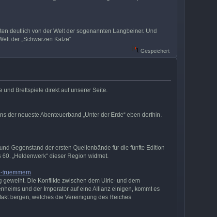
ten deutlich von der Welt der sogenannten Langbeiner. Und
Welt der „Schwarzen Katze“
Gespeichert
und Brettspiele direkt auf unserer Seite.
uns der neueste Abenteuerband „Unter der Erde“ eben dorthin.
t und Gegenstand der ersten Quellenbände für die fünfte Edition
s 60. „Heldenwerk“ dieser Region widmet.
in-truemmern
g geweiht. Die Konflikte zwischen dem Ulric- und dem
enheims und der Imperator auf eine Allianz einigen, kommt es
efakt bergen, welches die Vereinigung des Reiches