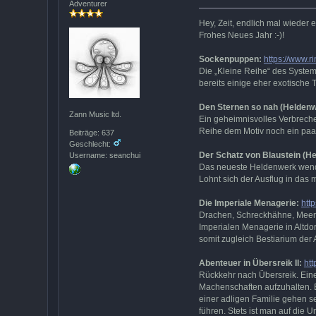
Adventurer
Hey, Zeit, endlich mal wieder
Frohes Neues Jahr :-)!
Sockenpuppen:
https://www.
Die „Kleine Reihe“ des System 
bereits einige eher exotische T
Den Sternen so nah (Heldenw
Zann Music ltd.
Ein geheimnisvolles Verbreche
Reihe dem Motiv noch ein paar
Beiträge: 637
Geschlecht:
Der Schatz von Blaustein (H
Username: seanchui
Das neueste Heldenwerk wendet 
Lohnt sich der Ausflug in das 
Die Imperiale Menagerie:
htt
Drachen, Schreckhähne, Meerw
Imperialen Menagerie in Altdo
somit zugleich Bestiarium der
Abenteuer in Übersreik II:
htt
Rückkehr nach Übersreik. Eine 
Machenschaften aufzuhalten. Ei
einer adligen Familie gehen s
führen. Stets ist man auf die