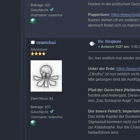
Helden in die politischen Ges
Beiträge: 637
Geschlecht:
Puppentanz:
https://www.rin
Username: seanchui
Katzen stehen oft vor anderen
dennoch findet sich so manche
Re: Ringbote
seanchui
«
Antwort #127 am:
3.08.2
Adventurer
So, hier endlich mal wieder ei
Unter der Erde:
https://www.r
„Cthulhu“ ist nun wirklich ni
Wie gelungen sind die Ausflüg
Pfad der Gerechten (Heldenw
Nostria und Andergast. Diese e
Zann Music ltd.
von „Das Schwarze Auge“, hat 
Beiträge: 637
Der Innere Feind 5: Imperiu
Geschlecht:
Das letzte Kapitel der Dunkel
Username: seanchui
Sigmarkult kommen nicht zur R
zur Katastrophe. Nur die Char
herbeiführen wird.