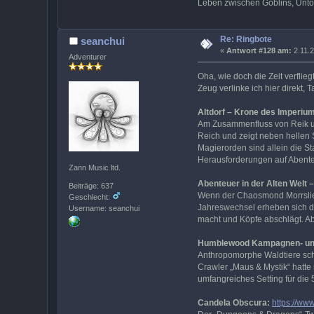
Leben zwischen Goblins, Unto
Re: Ringbote
seanchui
«
Antwort #128 am:
2.11.2
Adventurer
Oha, wie doch die Zeit verflie
Zeug verlinke ich hier direkt,
Altdorf – Krone des Imperiu
Am Zusammenfluss von Reik und
Reich und zeigt neben hellen 
Magierorden sind allein die St
Herausforderungen auf Abenteu
Zann Music ltd.
Abenteuer in der Alten Welt – 
Beiträge: 637
Wenn der Chaosmond Morrslieb
Geschlecht:
Jahreswechsel erheben sich di
Username: seanchui
macht und Köpfe abschlägt. A
Humblewood Kampagnen- und
Anthropomorphe Waldtiere sch
Crawler „Maus & Mystik“ hatte
umfangreiches Setting für die 
Candela Obscura:
https://ww