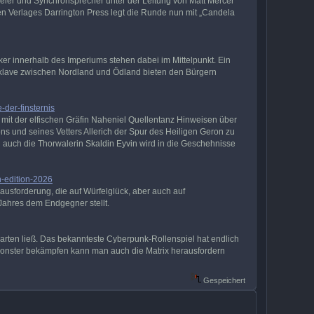
ieler und Synchronsprecher unter der Leitung von Matt Mercer
n Verlages Darrington Press legt die Runde nun mit „Candela
er innerhalb des Imperiums stehen dabei im Mittelpunkt. Ein
nklave zwischen Nordland und Ödland bieten den Bürgern
-der-finsternis
it der elfischen Gräfin Naheniel Quellentanz Hinweisen über
ns und seines Vetters Allerich der Spur des Heiligen Geron zu
h auch die Thorwalerin Skaldin Eyvin wird in die Geschehnisse
-edition-2026
rausforderung, die auf Würfelglück, aber auch auf
Jahres dem Endgegner stellt.
warten ließ. Das bekannteste Cyberpunk-Rollenspiel hat endlich
Monster bekämpfen kann man auch die Matrix herausfordern
Gespeichert