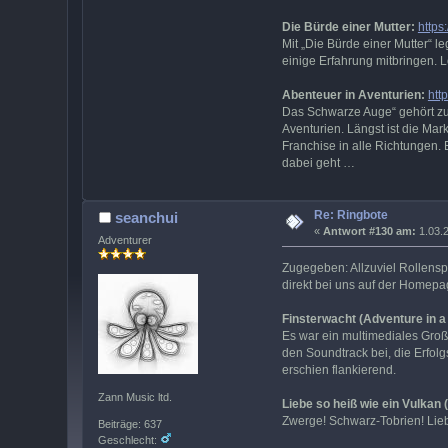
Die Bürde einer Mutter:
https
Mit „Die Bürde einer Mutter“ 
einige Erfahrung mitbringen. 
Abenteuer in Aventurien:
htt
Das Schwarze Auge“ gehört zu 
Aventurien. Längst ist die Ma
Franchise in alle Richtungen. 
dabei geht …
Re: Ringbote
seanchui
«
Antwort #130 am:
1.03.2
Adventurer
Zugegeben: Allzuviel Rollensp
direkt bei uns auf der Homepa
Finsterwacht (Adventure in a
Es war ein multimediales Großer
den Soundtrack bei, die Erfol
erschien flankierend.
Zann Music ltd.
Liebe so heiß wie ein Vulkan
Zwerge! Schwarz-Tobrien! Lieb
Beiträge: 637
Geschlecht: