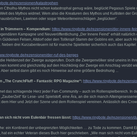
ngbote.de/rezensionen/katastrophen
n Cthulhu-Mythos nicht schon katastrophal genug wäre, beglückt Pegasus Spiele 
elt des Mythos widmet. Wem also die Kreaturen des Mythos und Kultisten der Groß
nausbrüchen, Lawinen oder sogar Meteoriteneinschlägen „beglücken“.
um in Trümmern – Kompendium:
https://www.ringbote.de/rezensionen/der-innere-
egendären Kampagne und Neuveröffentlichung „Der Innere Feind“ erhält natürlich 
n Güldenen Felsen, Altdorf oder den Tollkropf-Stamm der Goblins ein, aber auch 
eben drei Kurzabenteuern ist für manche Spielleiter sicherlich auch das Kapitel z
www.ringbote.de/rezensionen/der-ruf-des-berges
ie Heldenzeit der Zwerge ausgerufen. Doch die Zwergenvölker sind uneins in ihren 
nen kommt und gleichzeitig auf den Hochkönig der Zwerge ein Anschlag verübt wi
. Aber selbst dann gibt es noch Hinweise auf eine größere Bedrohung ...
on „The CrunchFluff – Fantastic RPG Magazine“:
https://www.ringbote.de/rezensio
net das schlagende Herz jeder Fan-Community – auch im Rollenspielbereich. In 
 „ZauberZeit“ für Lese- und Spielstoff, eine Ära, an die sich manch Alteingesessene
t dem Hier und Jetzt der Szene und dem Rollenspiel vereinen. Anlässlich des Cr
 sich nicht vom Eulenbär fressen lässt:
https://www.ringbote.de/rezensionen/
he: ein Kontinent der unbegrenzten Möglichkeiten … zu Tode zu kommen. Damit Ei
t, hat ein echter Veteran dieses Buch hier geschrieben. „Wie man sich nicht vom Eu