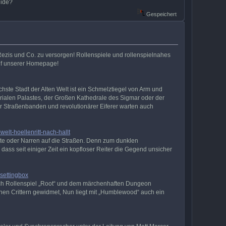
uide?
Gespeichert
 Rezis und Co. zu versorgen! Rollenspiele und rollenspielnahes
 auf unserer Homepage!
ste Stadt der Alten Welt ist ein Schmelztiegel von Arm und
rialen Palastes, der Großen Kathedrale des Sigmar oder der
er Straßenbanden und revolutionärer Eiferer warten auch
elt-hoellenritt-nach-hallt
e oder Narren auf die Straßen. Denn zum dunklen
ass seit einiger Zeit ein kopfloser Reiter die Gegend unsicher
settingbox
auch Rollenspiel „Root“ und dem märchenhaften Dungeon
chen Crittern gewidmet, Nun liegt mit „Humblewood“ auch ein