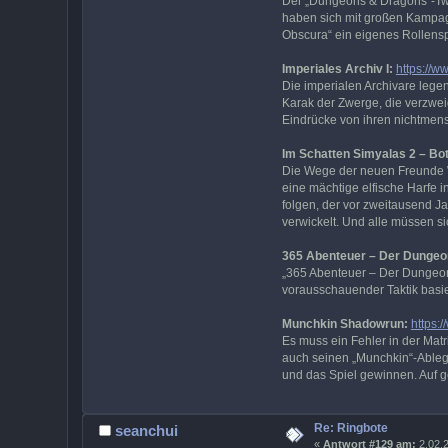
Der „Dungeons & Dragons“-Twit
haben sich mit großen Kampag
Obscura“ ein eigenes Rollenspi
Imperiales Archiv I:
https://w
Die imperialen Archivare lege
Karak der Zwerge, die verzwe
Eindrücke von ihren nichtmen
Im Schatten Simyalas 2 – Bot
Die Wege der neuen Freunde W
eine mächtige elfische Harfe i
folgen, der vor zweitausend J
verwickelt. Und alle müssen s
365 Abenteuer – Der Dungeon
„365 Abenteuer – Der Dungeon [
vorausschauender Taktik basie
Munchkin Shadowrun:
https:
Es muss ein Fehler in der Mat
auch seinen „Munchkin“-Ableg
und das Spiel gewinnen. Auf 
Re: Ringbote
seanchui
«
Antwort #129 am:
2.02.2