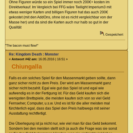
Ohne Figuren würde so ein Spiel immer noch 200€+ kosten im
Direktverkauf. Im Vergleich bei FFG wäre Twilight Imperium3 mit
etwas weniger Karten und billigen Figuren hat das auch 200€
gekostet (mit den AddOns, ohne ist es nicht vergleichbar von der
Masse her) und da sind die Karten auch nur halb so gut in der
Qualität
Gespeichert
"The bacon must flow!"
Re: Kingdom Death : Monster
«
Antwort #42 am:
16.05.2016 | 16:51 »
Chiungalla
Falls es ein solches Spiel für den Massenmarkt geben sollte, dann
ganz sicher nicht zu dem Preis. Der wird am Massenmarkt ganz
sicher nicht bezahlt. Egal wie gut das Spiel ist und egal wie
aufwendig es in der Fertigung ist. Für das Geld kaufen sich die
wenigsten Brettspiele, die meisten kaufen sich von so viel Geld
Fernseher, Computer, u.s.w. Und es ist für die aller meisten mal
fürchterlich egal, dass das Spiel den Preis halbwegs mit seiner
Ausstattung rechtfertigt.
Die Überlegung ist ja nicht nur, wie viel man für das Geld bekommt.
Sondern bei den meisten stellt sich ja auch die Frage was sie sonst