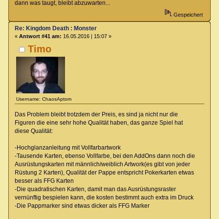
dann was taugt, bleibt abzuwarten...
Gespeichert
Re: Kingdom Death : Monster
«
Antwort #41 am:
16.05.2016 | 15:07 »
Timo
Username: ChaosAptom
Das Problem bleibt trotzdem der Preis, es sind ja nicht nur die
Figuren die eine sehr hohe Qualität haben, das ganze Spiel hat
diese Qualität:
-Hochglanzanleitung mit Vollfarbartwork
-Tausende Karten, ebenso Vollfarbe, bei den AddOns dann noch die
Ausrüstungskarten mit männlich/weiblich Artwork(es gibt von jeder
Rüstung 2 Karten), Qualität der Pappe entspricht Pokerkarten etwas
besser als FFG Karten
-Die quadratischen Karten, damit man das Ausrüstungsraster
vernünftig bespielen kann, die kosten bestimmt auch extra im Druck
-Die Pappmarker sind etwas dicker als FFG Marker