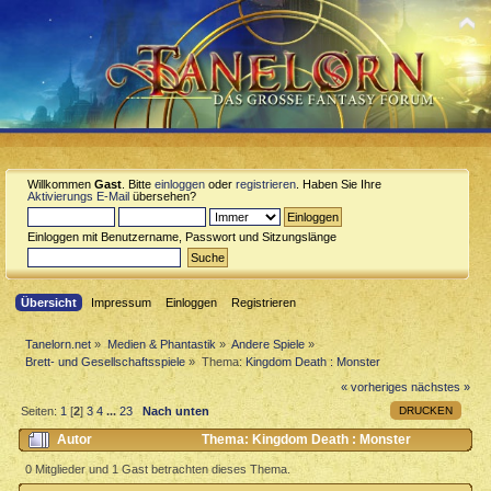
Willkommen
Gast
. Bitte
einloggen
oder
registrieren
. Haben Sie Ihre
Aktivierungs E-Mail
übersehen?
Einloggen mit Benutzername, Passwort und Sitzungslänge
Übersicht
Impressum
Einloggen
Registrieren
Tanelorn.net
»
Medien & Phantastik
»
Andere Spiele
»
Brett- und Gesellschaftsspiele
»
Thema:
Kingdom Death : Monster
« vorheriges
nächstes »
DRUCKEN
Seiten:
1
[
2
]
3
4
...
23
Nach unten
Autor
Thema: Kingdom Death : Monster
(Gelesen 92706 mal)
0 Mitglieder und 1 Gast betrachten dieses Thema.