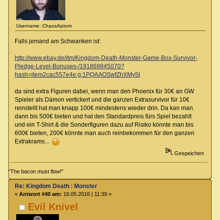
Username: ChaosAptom
Falls jemand am Schwanken ist:
http://www.ebay.de/itm/Kingdom-Death-Monster-Game-Box-Survivor-
Pledge-Level-Bonuses-/191869845070?
hash=item2cac557e4e:g:1PQAAOSwfZhXMy5t
da sind extra Figuren dabei, wenn man den Phoenix für 30€ an GW
Spieler als Dämon vertickert und die ganzen Extrasurvivor für 10€
reinstellt hat man knapp 100€ mindestens wieder drin. Da kan man
dann bis 500€ bieten und hat den Standardpreis fürs Spiel bezahlt
und ein T-Shirt & die Sonderfiguren dazu auf Risiko könnte man bis
600€ bieten, 200€ könnte man auch reinbekommen für den ganzen
Extrakrams...
Gespeichert
"The bacon must flow!"
Re: Kingdom Death : Monster
«
Antwort #40 am:
16.05.2016 | 11:39 »
Evil Knivel