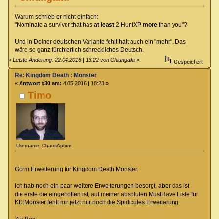
Warum schrieb er nicht einfach:
"Nominate a survivor that has
at least
2 HuntXP
more
than you"?
Und in Deiner deutschen Variante fehlt halt auch ein "mehr". Das
wäre so ganz fürchterlich schreckliches Deutsch.
«
Letzte Änderung: 22.04.2016 | 13:22 von Chiungalla
»
Gespeichert
Re: Kingdom Death : Monster
«
Antwort #30 am:
4.05.2016 | 18:23 »
Timo
Username: ChaosAptom
Gorm Erweiterung für Kingdom Death Monster.
Ich hab noch ein paar weitere Erweiterungen besorgt, aber das ist
die erste die eingetroffen ist, auf meiner absoluten MustHave Liste für
KD:Monster fehlt mir jetzt nur noch die Spidicules Erweiterung.