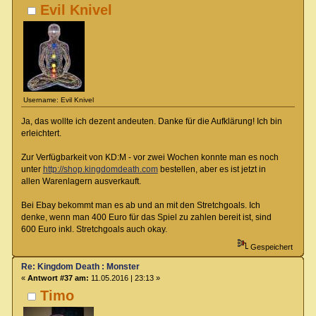
Evil Knivel
Username: Evil Knivel
Ja, das wollte ich dezent andeuten. Danke für die Aufklärung! Ich bin
erleichtert.
Zur Verfügbarkeit von KD:M - vor zwei Wochen konnte man es noch
unter
http://shop.kingdomdeath.com
bestellen, aber es ist jetzt in
allen Warenlagern ausverkauft.
Bei Ebay bekommt man es ab und an mit den Stretchgoals. Ich
denke, wenn man 400 Euro für das Spiel zu zahlen bereit ist, sind
600 Euro inkl. Stretchgoals auch okay.
Gespeichert
Re: Kingdom Death : Monster
«
Antwort #37 am:
11.05.2016 | 23:13 »
Timo