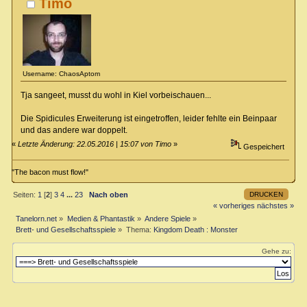
Timo
Username: ChaosAptom
Tja sangeet, musst du wohl in Kiel vorbeischauen...
Die Spidicules Erweiterung ist eingetroffen, leider fehlte ein Beinpaar
und das andere war doppelt.
«
Letzte Änderung: 22.05.2016 | 15:07 von Timo
»
Gespeichert
"The bacon must flow!"
DRUCKEN
Seiten:
1
[
2
]
3
4
...
23
Nach oben
« vorheriges
nächstes »
Tanelorn.net
»
Medien & Phantastik
»
Andere Spiele
»
Brett- und Gesellschaftsspiele
»
Thema:
Kingdom Death : Monster
Gehe zu: