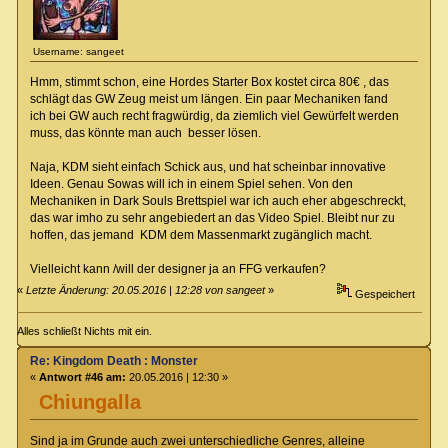
Username: sangeet
Hmm, stimmt schon, eine Hordes Starter Box kostet circa 80€ , das
schlägt das GW Zeug meist um längen. Ein paar Mechaniken fand
ich bei GW auch recht fragwürdig, da ziemlich viel Gewürfelt werden
muss, das könnte man auch besser lösen.
Naja, KDM sieht einfach Schick aus, und hat scheinbar innovative
Ideen. Genau Sowas will ich in einem Spiel sehen. Von den
Mechaniken in Dark Souls Brettspiel war ich auch eher abgeschreckt,
das war imho zu sehr angebiedert an das Video Spiel. Bleibt nur zu
hoffen, das jemand KDM dem Massenmarkt zugänglich macht.
Vielleicht kann /will der designer ja an FFG verkaufen?
«
Letzte Änderung: 20.05.2016 | 12:28 von sangeet
»
Gespeichert
Alles schließt Nichts mit ein.
Re: Kingdom Death : Monster
«
Antwort #46 am:
20.05.2016 | 12:30 »
Chiungalla
Sind ja im Grunde auch zwei unterschiedliche Genres, alleine