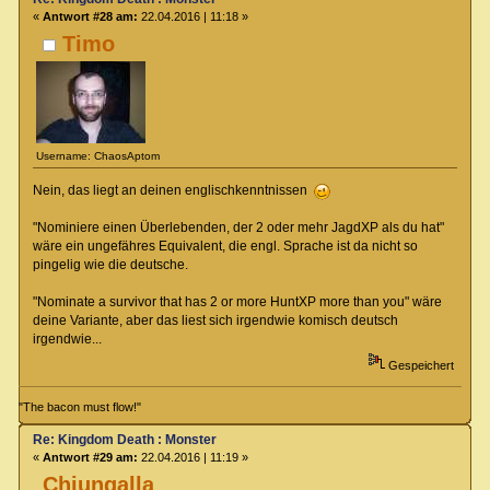
«
Antwort #28 am:
22.04.2016 | 11:18 »
Timo
Username: ChaosAptom
Nein, das liegt an deinen englischkenntnissen
"Nominiere einen Überlebenden, der 2 oder mehr JagdXP als du hat"
wäre ein ungefähres Equivalent, die engl. Sprache ist da nicht so
pingelig wie die deutsche.
"Nominate a survivor that has 2 or more HuntXP more than you" wäre
deine Variante, aber das liest sich irgendwie komisch deutsch
irgendwie...
Gespeichert
"The bacon must flow!"
Re: Kingdom Death : Monster
«
Antwort #29 am:
22.04.2016 | 11:19 »
Chiungalla