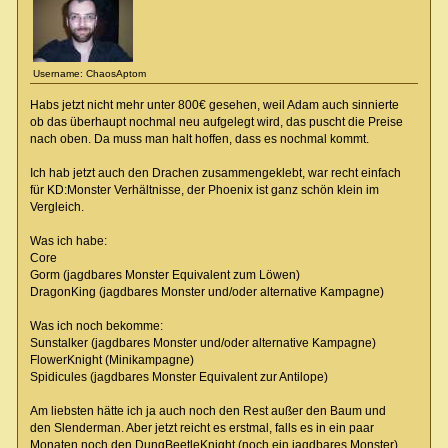
Username: ChaosAptom
Habs jetzt nicht mehr unter 800€ gesehen, weil Adam auch sinnierte
ob das überhaupt nochmal neu aufgelegt wird, das puscht die Preise
nach oben. Da muss man halt hoffen, dass es nochmal kommt.
Ich hab jetzt auch den Drachen zusammengeklebt, war recht einfach
für KD:Monster Verhältnisse, der Phoenix ist ganz schön klein im
Vergleich.
Was ich habe:
Core
Gorm (jagdbares Monster Equivalent zum Löwen)
DragonKing (jagdbares Monster und/oder alternative Kampagne)
Was ich noch bekomme:
Sunstalker (jagdbares Monster und/oder alternative Kampagne)
FlowerKnight (Minikampagne)
Spidicules (jagdbares Monster Equivalent zur Antilope)
Am liebsten hätte ich ja auch noch den Rest außer den Baum und
den Slenderman. Aber jetzt reicht es erstmal, falls es in ein paar
Monaten noch den DungBeetleKnight (noch ein jagdbares Monster)