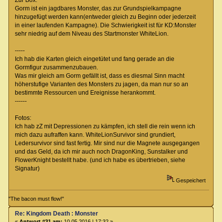
Zur Box:
Gorm ist ein jagdbares Monster, das zur Grundspielkampagne
hinzugefügt werden kann(entweder gleich zu Beginn oder jederzeit
in einer laufenden Kampagne). Die Schwierigkeit ist für KD:Monster
sehr niedrig auf dem Niveau des Startmonster WhiteLion.
-----
Ich hab die Karten gleich eingetütet und fang gerade an die
Gormfigur zusammenzubauen.
Was mir gleich am Gorm gefällt ist, dass es diesmal Sinn macht
höherstufige Varianten des Monsters zu jagen, da man nur so an
bestimmte Ressourcen und Ereignisse herankommt.
------
Fotos:
Ich hab zZ mit Depressionen zu kämpfen, ich stell die rein wenn ich
mich dazu aufraffen kann. WhiteLionSurvivor sind grundiert,
Ledersurvivor sind fast fertig. Mir sind nur die Magnete ausgegangen
und das Geld, da ich mir auch noch DragonKing, Sunstalker und
FlowerKnight bestellt habe. (und ich habe es übertrieben, siehe
Signatur)
Gespeichert
"The bacon must flow!"
Re: Kingdom Death : Monster
«
Antwort #31 am:
10.05.2016 | 17:32 »