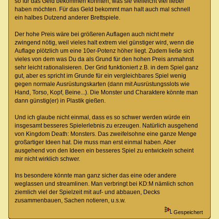
so für das Geld bekommen könnten, was sie vielleicht viel lieber
haben möchten. Für das Geld bekommt man halt auch mal schnell
ein halbes Dutzend anderer Brettspiele.
Der hohe Preis wäre bei größeren Auflagen auch nicht mehr
zwingend nötig, weil vieles halt extrem viel günstiger wird, wenn die
Auflage plötzlich um eine 10er-Potenz höher liegt. Zudem ließe sich
vieles von dem was Du da als Grund für den hohen Preis anmahnst
sehr leicht rationalisieren. Der Grid funktioniert z.B. in dem Spiel ganz
gut, aber es spricht im Grunde für ein vergleichbares Spiel wenig
gegen normale Ausrüstungskarten (dann mit Ausrüstungsslots wie
Hand, Torso, Kopf, Beine...). Die Monster und Charaktere könnte man
dann günstig(er) in Plastik gießen.
Und ich glaube nicht einmal, dass es so schwer werden würde ein
insgesamt besseres Spielerlebnis zu erzeugen. Natürlich ausgehend
von Kingdom Death: Monsters. Das zweifelsohne eine ganze Menge
großartiger Ideen hat. Die muss man erst einmal haben. Aber
ausgehend von den Ideen ein besseres Spiel zu entwickeln scheint
mir nicht wirklich schwer.
Ins besondere könnte man ganz sicher das eine oder andere
weglassen und streamlinen. Man verbringt bei KD:M nämlich schon
ziemlich viel der Spielzeit mit auf- und abbauen, Decks
zusammenbauen, Sachen notieren, u.s.w.
Gespeichert