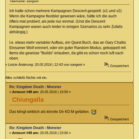
Username: sangeet
Ich hatte schon mehrere Kampagnen Descent gespielt. (v1 und v2)
Wenn die Kampagne flexibler gewesen wäre, hätte ich die auch
öfters mal probiert, als jede nur einmal. (Und die Descent
Kampagnen waren auch leider in einigen Szenarios zu sehr Zufalls
abhängig.)
I.e. etwas mehr variabler Aufbau, ein Quest Buch, das an Gary Chalks
Einsamer Wolf erinnert, oder ein guter Random Modus, gekoppelt mit
Items die gewisse "Builds" erlauben, da gibt es schon noch luft nach
oben.
«
Letzte Änderung: 20.05.2016 | 12:43 von sangeet
»
Gespeichert
Alles schließt Nichts mit ein.
Re: Kingdom Death : Monster
«
Antwort #48 am:
20.05.2016 | 19:59 »
Chiungalla
Das klingt wirklich als könnte Dir KD:M gefallen.
Gespeichert
Re: Kingdom Death : Monster
«
Antwort #49 am:
20.05.2016 | 23:00 »