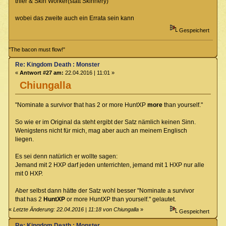
thier & Skin Worker(statt Skinnery)
wobei das zweite auch ein Errata sein kann
Gespeichert
"The bacon must flow!"
Re: Kingdom Death : Monster
«
Antwort #27 am:
22.04.2016 | 11:01 »
Chiungalla
"Nominate a survivor that has 2 or more HuntXP
more
than yourself."
So wie er im Original da steht ergibt der Satz nämlich keinen Sinn.
Wenigstens nicht für mich, mag aber auch an meinem Englisch
liegen.
Es sei denn natürlich er wollte sagen:
Jemand mit 2 HXP darf jeden unterrichten, jemand mit 1 HXP nur alle
mit 0 HXP.
Aber selbst dann hätte der Satz wohl besser "Nominate a survivor
that has 2
HuntXP
or more HuntXP than yourself." gelautet.
«
Letzte Änderung: 22.04.2016 | 11:18 von Chiungalla
»
Gespeichert
Re: Kingdom Death : Monster