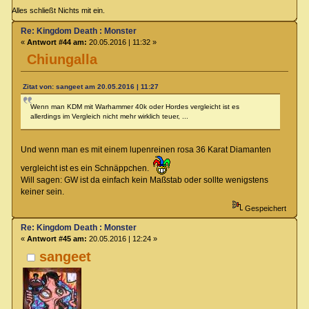
Alles schließt Nichts mit ein.
Re: Kingdom Death : Monster
«
Antwort #44 am:
20.05.2016 | 11:32 »
Chiungalla
Zitat von: sangeet am 20.05.2016 | 11:27
Wenn man KDM mit Warhammer 40k oder Hordes vergleicht ist es
allerdings im Vergleich nicht mehr wirklich teuer, ...
Und wenn man es mit einem lupenreinen rosa 36 Karat Diamanten
vergleicht ist es ein Schnäppchen.
Will sagen: GW ist da einfach kein Maßstab oder sollte wenigstens
keiner sein.
Gespeichert
Re: Kingdom Death : Monster
«
Antwort #45 am:
20.05.2016 | 12:24 »
sangeet