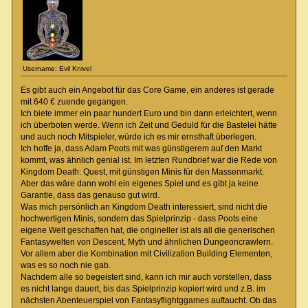
Username: Evil Knivel
Es gibt auch ein Angebot für das Core Game, ein anderes ist gerade
mit 640 € zuende gegangen.
Ich biete immer ein paar hundert Euro und bin dann erleichtert, wenn
ich überboten werde. Wenn ich Zeit und Geduld für die Bastelei hätte
und auch noch Mitspieler, würde ich es mir ernsthaft überlegen.
Ich hoffe ja, dass Adam Poots mit was günstigerem auf den Markt
kommt, was ähnlich genial ist. Im letzten Rundbrief war die Rede von
Kingdom Death: Quest, mit günstigen Minis für den Massenmarkt.
Aber das wäre dann wohl ein eigenes Spiel und es gibt ja keine
Garantie, dass das genauso gut wird.
Was mich persönlich an Kingdom Death interessiert, sind nicht die
hochwertigen Minis, sondern das Spielprinzip - dass Poots eine
eigene Welt geschaffen hat, die origineller ist als all die generischen
Fantasywelten von Descent, Myth und ähnlichen Dungeoncrawlern.
Vor allem aber die Kombination mit Civilization Building Elementen,
was es so noch nie gab.
Nachdem alle so begeistert sind, kann ich mir auch vorstellen, dass
es nicht lange dauert, bis das Spielprinzip kopiert wird und z.B. im
nächsten Abenteuerspiel von Fantasyflightggames auftaucht. Ob das