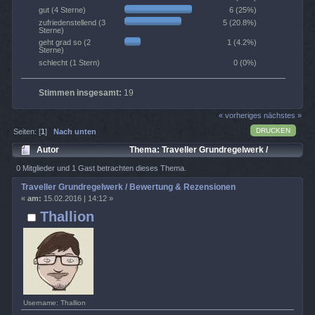
6 (25%)
gut (4 Sterne)
5 (20.8%)
zufriedenstellend (3
Sterne)
1 (4.2%)
geht grad so (2
Sterne)
0 (0%)
schlecht (1 Stern)
Stimmen insgesamt:
19
« vorheriges
nächstes »
DRUCKEN
Seiten: [
1
]
Nach unten
Autor
Thema: Traveller Grundregelwerk /
Bewertung & Rezensionen (Gelesen 2884 mal)
0 Mitglieder und 1 Gast betrachten dieses Thema.
Traveller Grundregelwerk / Bewertung & Rezensionen
«
am:
15.02.2016 | 14:12 »
Thallion
Username: Thallion