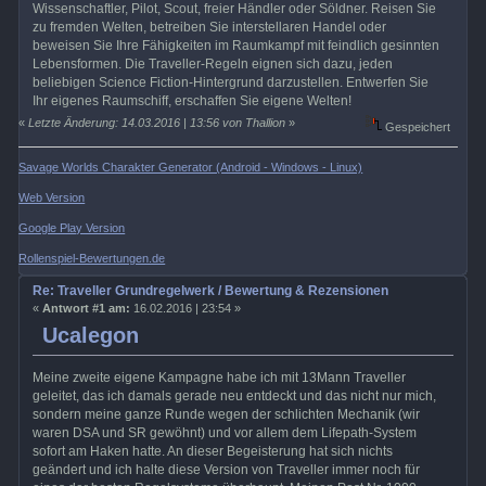
Wissenschaftler, Pilot, Scout, freier Händler oder Söldner. Reisen Sie
zu fremden Welten, betreiben Sie interstellaren Handel oder
beweisen Sie Ihre Fähigkeiten im Raumkampf mit feindlich gesinnten
Lebensformen. Die Traveller-Regeln eignen sich dazu, jeden
beliebigen Science Fiction-Hintergrund darzustellen. Entwerfen Sie
Ihr eigenes Raumschiff, erschaffen Sie eigene Welten!
«
Letzte Änderung: 14.03.2016 | 13:56 von Thallion
»
Gespeichert
Savage Worlds Charakter Generator (Android - Windows - Linux)
Web Version
Google Play Version
Rollenspiel-Bewertungen.de
Re: Traveller Grundregelwerk / Bewertung & Rezensionen
«
Antwort #1 am:
16.02.2016 | 23:54 »
Ucalegon
Meine zweite eigene Kampagne habe ich mit 13Mann Traveller
geleitet, das ich damals gerade neu entdeckt und das nicht nur mich,
sondern meine ganze Runde wegen der schlichten Mechanik (wir
waren DSA und SR gewöhnt) und vor allem dem Lifepath-System
sofort am Haken hatte. An dieser Begeisterung hat sich nichts
geändert und ich halte diese Version von Traveller immer noch für