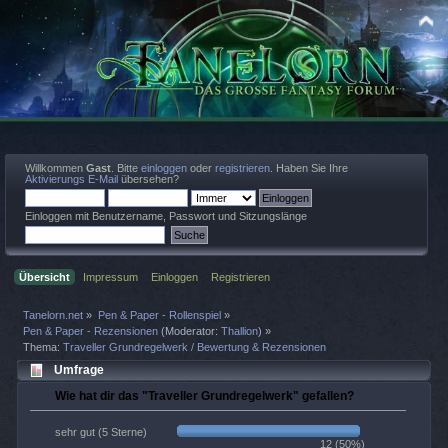
Willkommen
Gast
. Bitte
einloggen
oder
registrieren
. Haben Sie Ihre
Aktivierungs E-Mail
übersehen?
Einloggen mit Benutzername, Passwort und Sitzungslänge
Übersicht
Impressum
Einloggen
Registrieren
Tanelorn.net
»
Pen & Paper - Rollenspiel
»
Pen & Paper - Rezensionen
(Moderator:
Thallion
) »
Thema:
Traveller Grundregelwerk / Bewertung & Rezensionen
Umfrage
Wie hat dir das "Traveller Grundregelwerk" gefallen?
sehr gut (5 Sterne)
12 (50%)