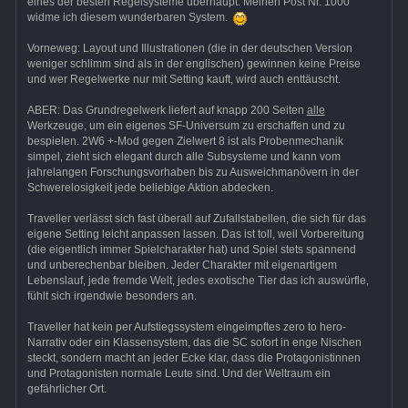
eines der besten Regelsysteme überhaupt. Meinen Post Nr. 1000
widme ich diesem wunderbaren System.
Vorneweg: Layout und Illustrationen (die in der deutschen Version
weniger schlimm sind als in der englischen) gewinnen keine Preise
und wer Regelwerke nur mit Setting kauft, wird auch enttäuscht.
ABER: Das Grundregelwerk liefert auf knapp 200 Seiten
alle
Werkzeuge, um ein eigenes SF-Universum zu erschaffen und zu
bespielen. 2W6 +-Mod gegen Zielwert 8 ist als Probenmechanik
simpel, zieht sich elegant durch alle Subsysteme und kann vom
jahrelangen Forschungsvorhaben bis zu Ausweichmanövern in der
Schwerelosigkeit jede beliebige Aktion abdecken.
Traveller verlässt sich fast überall auf Zufallstabellen, die sich für das
eigene Setting leicht anpassen lassen. Das ist toll, weil Vorbereitung
(die eigentlich immer Spielcharakter hat) und Spiel stets spannend
und unberechenbar bleiben. Jeder Charakter mit eigenartigem
Lebenslauf, jede fremde Welt, jedes exotische Tier das ich auswürfle,
fühlt sich irgendwie besonders an.
Traveller hat kein per Aufstiegssystem eingeimpftes zero to hero-
Narrativ oder ein Klassensystem, das die SC sofort in enge Nischen
steckt, sondern macht an jeder Ecke klar, dass die Protagonistinnen
und Protagonisten normale Leute sind. Und der Weltraum ein
gefährlicher Ort.