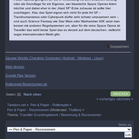
oder als Grundlage für ein Eigenes, wer klassische Space Operas leiten
möchte und dabei eher in der „Hard SF“-Ecke zuhause ist sollte hier
zuschlagen. Klar, das Spiel eignet sich nicht für jede Art SF –
Transhumanismus oder Cyberpunk dürfte sehr schwer umzusetzen sein –
und auch Science Fantasy wie Star Wars oder Warhammer 40K setzt man
besser mit anderen Regelsystemen um, aber für die reine Space Opera ist
Traveller das wohl beste Spiel das es derzeit auf dem deutschen, vielleicht
sogar internationalem Markt gibt.
Gespeichert
Savage Worlds Charakter Generator (Android - Windows - Linux)
Web Version
Google Play Version
Rollenspiel-Bewertungen.de
DRUCKEN
Seiten: [
1
]
Nach oben
« vorheriges
nächstes »
Tanelorn.net
»
Pen & Paper - Rollenspiel
»
Pen & Paper - Rezensionen
(Moderator:
Thallion
) »
Thema:
Traveller Grundregelwerk / Bewertung & Rezensionen
Gehe zu: