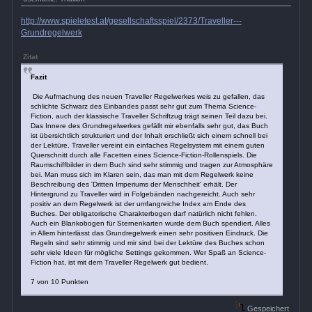
http://www.spieletest.at/gesellschaftsspiel/2373/Traveller---
Grundregelwerk
Zitat
Fazit
Die Aufmachung des neuen Traveller Regelwerkes weis zu gefallen, das
schlichte Schwarz des Einbandes passt sehr gut zum Thema Science-
Fiction, auch der klassische Traveller Schriftzug trägt seinen Teil dazu bei.
Das Innere des Grundregelwerkes gefällt mir ebenfalls sehr gut, das Buch
ist übersichtlich strukturiert und der Inhalt erschließt sich einem schnell bei
der Lektüre. Traveller vereint ein einfaches Regelsystem mit einem guten
Querschnitt durch alle Facetten eines Science-Fiction-Rollenspiels. Die
Raumschiffbilder in dem Buch sind sehr stimmig und tragen zur Atmosphäre
bei. Man muss sich im Klaren sein, das man mit dem Regelwerk keine
Beschreibung des 'Dritten Imperiums der Menschheit' erhält. Der
Hintergrund zu Traveller wird in Folgebänden nachgereicht. Auch sehr
positiv an dem Regelwerk ist der umfangreiche Index am Ende des
Buches. Der obligatorische Charakterbogen darf natürlich nicht fehlen.
Auch ein Blankobogen für Sternenkarten wurde dem Buch spendiert. Alles
in Allem hinterlässt das Grundregelwerk einen sehr positiven Eindruck. Die
Regeln sind sehr stimmig und mir sind bei der Lektüre des Buches schon
sehr viele Ideen für mögliche Settings gekommen. Wer Spaß an Science-
Fiction hat, ist mit dem Traveller Regelwerk gut bedient.
7 von 10 Punkten
Gespeichert