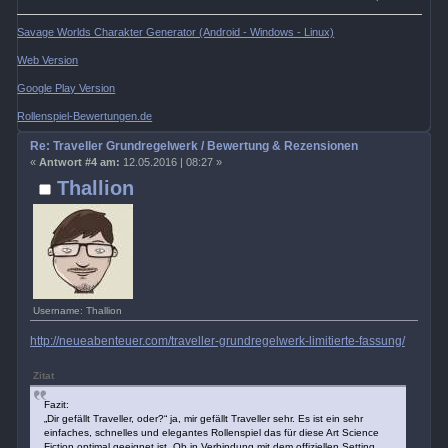
Savage Worlds Charakter Generator (Android - Windows - Linux)
Web Version
Google Play Version
Rollenspiel-Bewertungen.de
Re: Traveller Grundregelwerk / Bewertung & Rezensionen
«
Antwort #4 am:
12.05.2016 | 08:27 »
Thallion
Username: Thallion
http://neueabenteuer.com/traveller-grundregelwerk-limitierte-fassung/
Zitat
Fazit:
„Dir gefällt Traveller, oder?“ ja, mir gefällt Traveller sehr. Es ist ein sehr
einfaches, schnelles und elegantes Rollenspiel das für diese Art Science
Fiction optimal geeignet ist. Ob in Verbindung mit dem offiziellen Setting,