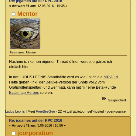
Re: jcgames auf der RPC 2016
«
Antwort #1 am:
12.05.2016 | 19:35 »
Mentor
Username: Mentor
Nachem ich keinen eigenen Thread öffnen werde, ergänze ich
einfach hier:
In der LUDUS LEONIS Standhälfte wird es wie üblich die
NIP'AJIN
Hefte geben (inkl. der Deluxe-Version der Shots Vol.2 vom
Gratisrollenspieltag) und wer mag, kann mit mir eine Beta-Runde
Battlemap Heroes
spielen.
Gespeichert
Ludus Leonis
| Meet
FreeBeeGee
· 2D virtual tabletop · self-hosted · open-source
Re: jcgames auf der RPC 2016
«
Antwort #2 am:
3.06.2016 | 18:56 »
jcorporation