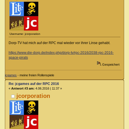
Username: jcorporation
Dorp-TV hat mich auf der RPC mal wieder vor ihrer Linse gehabt.
https://www.die-dorp.de/index.php/dorp-tv/rpc-2016/2038-rpc-2016-
space-pirats
Gespeichert
jcgames
- meine freien Rollenspiele
Re: jcgames auf der RPC 2016
«
Antwort #3 am:
4.06.2016 | 11:37 »
jcorporation