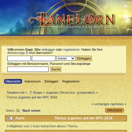
Willkommen
Gast
. Bitte
einloggen
oder
registrieren
. Haben Sie Ihre
Aktivierungs E-Mail
übersehen?
Einloggen mit Benutzername, Passwort und Sitzungslänge
Übersicht
Impressum
Einloggen
Registrieren
Tanelorn.net
»
:T: Koops
»
jcgames
(Moderator:
jcorporation
) »
Thema:
jcgames auf der RPC 2016
« vorheriges
nächstes »
DRUCKEN
Seiten: [
1
]
Nach unten
Autor
Thema: jcgames auf der RPC 2016
(Gelesen 5623 mal)
0 Mitglieder und 1 Gast betrachten dieses Thema.