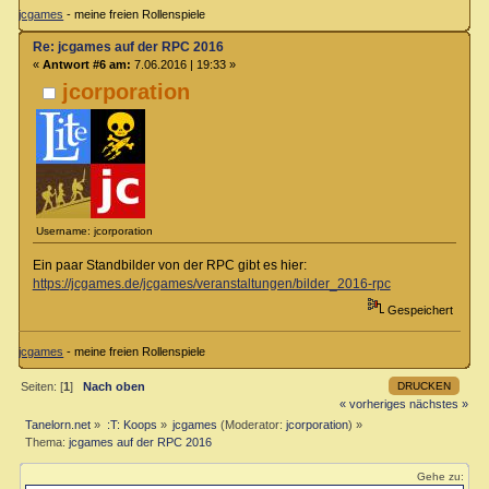
jcgames
- meine freien Rollenspiele
Re: jcgames auf der RPC 2016
«
Antwort #6 am:
7.06.2016 | 19:33 »
jcorporation
Username: jcorporation
Ein paar Standbilder von der RPC gibt es hier:
https://jcgames.de/jcgames/veranstaltungen/bilder_2016-rpc
Gespeichert
jcgames
- meine freien Rollenspiele
DRUCKEN
Seiten: [
1
]
Nach oben
« vorheriges
nächstes »
Tanelorn.net
»
:T: Koops
»
jcgames
(Moderator:
jcorporation
) »
Thema:
jcgames auf der RPC 2016
Gehe zu: