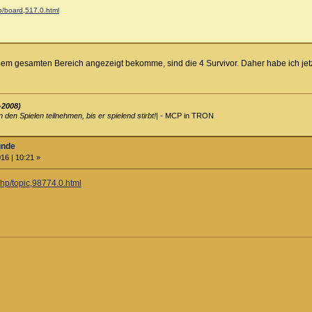
p/board,517.0.html
n dem gesamten Bereich angezeigt bekomme, sind die 4 Survivor. Daher habe ich jet
-2008)
an den Spielen teilnehmen, bis er spielend stirbt!
| - MCP in TRON
unde
16 | 10:21 »
php/topic,98774.0.html