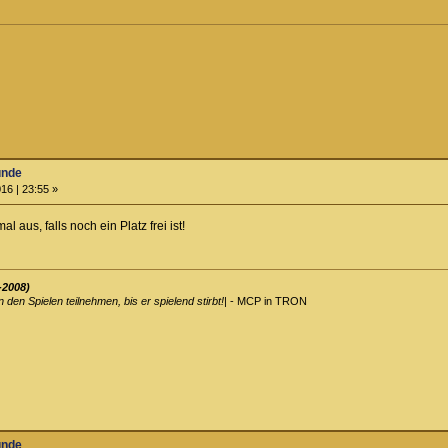
unde
16 | 23:55 »
l aus, falls noch ein Platz frei ist!
-2008)
an den Spielen teilnehmen, bis er spielend stirbt!
| - MCP in TRON
unde