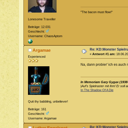
"The bacon must flow!"
Lonesome Traveller
Beiträge: 12.031
Geschlecht:
Username: ChaosAptom
Re: KD:Monster Spielr
Argamae
«
Antwort #1 am:
18.06.20
Experienced
Na, dann probier' ich es auch ma
In Memoriam Gary Gygax (1938
|
Auf's Spielraster mit ihm! Er soll 
In The Shadow Of A Die
Quit thy babbling, unbeliever!
Beiträge: 161
Geschlecht:
Username: Argamae
Re: KD:Monster Spielr
Luther Engelsnot