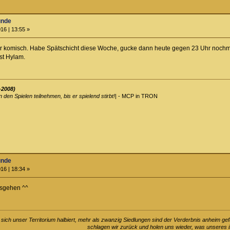
unde
16 | 13:55 »
hr komisch. Habe Spätschicht diese Woche, gucke dann heute gegen 23 Uhr noch
st Hylam.
-2008)
an den Spielen teilnehmen, bis er spielend stirbt!
| - MCP in TRON
unde
16 | 18:34 »
osgehen ^^
t sich unser Territorium halbiert, mehr als zwanzig Siedlungen sind der Verderbnis anheim ge
schlagen wir zurück und holen uns wieder, was unseres i