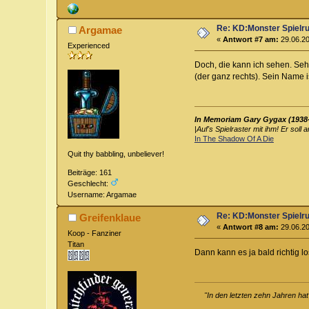
Re: KD:Monster Spielr
Argamae
«
Antwort #7 am:
29.06.20
Experienced
Doch, die kann ich sehen. Se
(der ganz rechts). Sein Name i
In Memoriam Gary Gygax (1938
|
Auf's Spielraster mit ihm! Er soll 
In The Shadow Of A Die
Quit thy babbling, unbeliever!
Beiträge: 161
Geschlecht:
Username: Argamae
Re: KD:Monster Spielr
Greifenklaue
«
Antwort #8 am:
29.06.20
Koop - Fanziner
Titan
Dann kann es ja bald richtig l
"In den letzten zehn Jahren ha