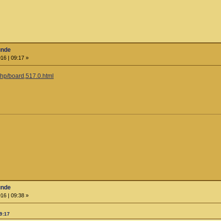
unde
16 | 09:17 »
php/board,517.0.html
unde
16 | 09:38 »
09:17