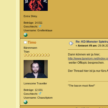
Extra Shiny.
Beiträge: 14.011
Geschlecht:
Username: Greifenklaue
Re: KD:Monster Spielr
Timo
«
Antwort #9 am:
29.06.20
Bärenmann
Titan
Dann können wir ja hier;
http://www.tanelorn.net/index.
weiter Offtopic besprechen.
Der Thread hier ist ja nur für
Lonesome Traveller
"The bacon must flow!"
Beiträge: 12.031
Geschlecht:
Username: ChaosAptom