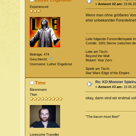
«
Antwort #2 am:
19.06.20
Experienced
Wenn man ohne größeres Vorwis
eher unbekannter Forenteilneh
Leite folgende Forenrollenspiele i
Coriolis: 1001 Sterne zwischen de
Leite am Tisch:
Beiträge: 474
Beyond the Wall
Geschlecht:
Mutant: Year Zero
Username: Luther Engelsnot
Spiele am Tisch:
Star Wars Edge of the Empire
Re: KD:Monster Spielr
Timo
«
Antwort #3 am:
19.06.20
Bärenmann
Titan
okay, dann sind wir erstmal vol
"The bacon must flow!"
Lonesome Traveller