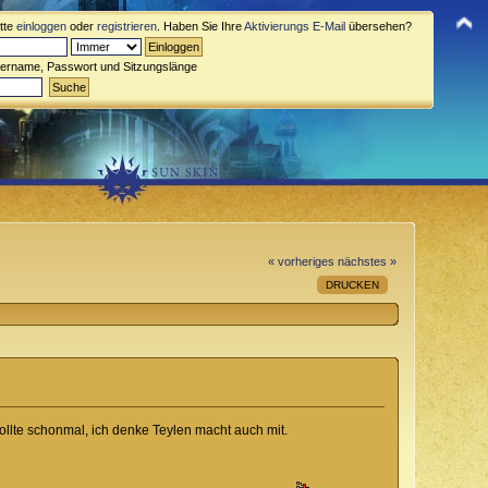
itte
einloggen
oder
registrieren
. Haben Sie Ihre
Aktivierungs E-Mail
übersehen?
zername, Passwort und Sitzungslänge
« vorheriges
nächstes »
DRUCKEN
llte schonmal, ich denke Teylen macht auch mit.