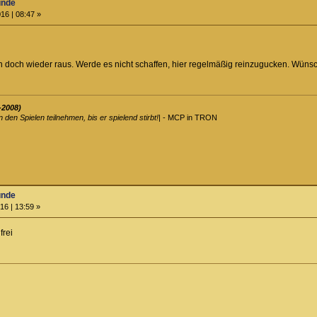
unde
16 | 08:47 »
n doch wieder raus. Werde es nicht schaffen, hier regelmäßig reinzugucken. Wünsc
-2008)
an den Spielen teilnehmen, bis er spielend stirbt!
| - MCP in TRON
unde
16 | 13:59 »
frei