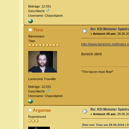
Beiträge: 12.031
Geschlecht:
Username: ChaosAptom
Re: KD:Monster Spielr
Timo
«
Antwort #4 am:
28.06.20
Bärenmann
Titan
http://www.tanelorn.net/index.
Bereich steht
"The bacon must flow!"
Lonesome Traveller
Beiträge: 12.031
Geschlecht:
Username: ChaosAptom
Re: KD:Monster Spielr
Argamae
«
Antwort #5 am:
29.06.20
Experienced
Zitat von: Timo am 28.06.2016 | 