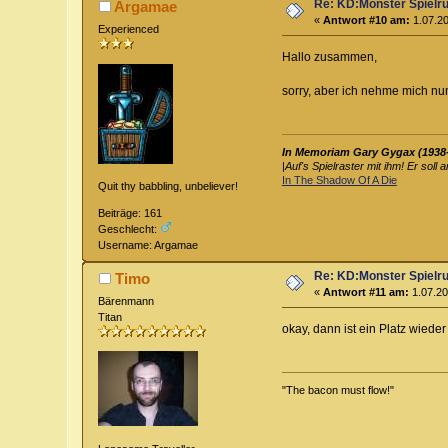
Re: KD:Monster Spielr
Argamae
«
Antwort #10 am:
1.07.20
Experienced
Hallo zusammen,
sorry, aber ich nehme mich nu
In Memoriam Gary Gygax (1938
|
Auf's Spielraster mit ihm! Er soll 
In The Shadow Of A Die
Quit thy babbling, unbeliever!
Beiträge: 161
Geschlecht:
Username: Argamae
Re: KD:Monster Spielr
Timo
«
Antwort #11 am:
1.07.20
Bärenmann
Titan
okay, dann ist ein Platz wieder 
"The bacon must flow!"