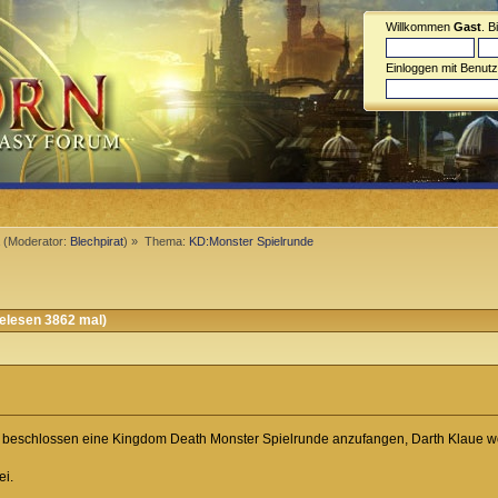
Willkommen
Gast
. B
Einloggen mit Benut
a
(Moderator:
Blechpirat
) »
Thema:
KD:Monster Spielrunde
elesen 3862 mal)
r beschlossen eine Kingdom Death Monster Spielrunde anzufangen, Darth Klaue wo
ei.