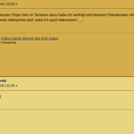
16 | 10:23 »
sen (Topic hier im Tanelorn dazu habe ich verfolgt und kleinere Fotostrecken mi
mer mitmachen darf, wäre ich auch interessiert.
m
Online Games Bereich des DnD-Gates
:
r Finsternis
unde
16 | 12:25 »
l.