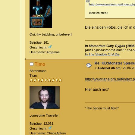
http://www.tanelorn.net/index.ph
Bereich steht
Die einzigen Fotos, die ich i
Quit thy babbling, unbeliever!
Beiträge: 161
In Memoriam Gary Gygax (1938
Geschlecht:
|
Auf's Spielraster mit ihm! Er soll 
Username: Argamae
In The Shadow Of A Die
Re: KD:Monster Spielr
Timo
«
Antwort #6 am:
29.06.20
Bärenmann
Titan
http://www.tanelorn.net/index.
Hier auch nix?
"The bacon must flow!"
Lonesome Traveller
Beiträge: 12.031
Geschlecht:
Username: ChaosAptom