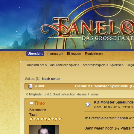
Übersicht
Impressum
Einloggen
Registrieren
Tanelorn.net
»
Das Tanelorn spielt
»
Forenrollenspiele
»
Spieltisch - Org
Seiten: [
1
]
Nach unten
Autor
Thema: KD:Monster Spielrunde (G
0 Mitglieder und 1 Gast betrachten dieses Thema.
KD:Monster Spielrunde
Timo
«
am:
18.06.2016 | 23:01 »
Bärenmann
Titan
Im Brettspielbereich haben wi
Dann wären noch 1-2 Plätze fr