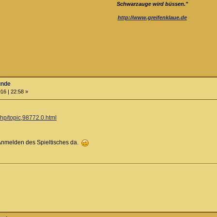
Schwarzauge wird büssen."
http://www.greifenklaue.de
unde
16 | 22:58 »
php/topic,98772.0.html
s Anmelden des Spieltisches da.