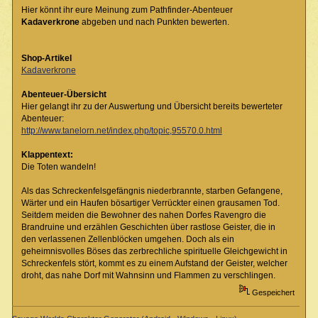
Hier könnt ihr eure Meinung zum Pathfinder-Abenteuer
Kadaverkrone
abgeben und nach Punkten bewerten.
Shop-Artikel
Kadaverkrone
Abenteuer-Übersicht
Hier gelangt ihr zu der Auswertung und Übersicht bereits bewerteter
Abenteuer:
http://www.tanelorn.net/index.php/topic,95570.0.html
Klappentext:
Die Toten wandeln!
Als das Schreckenfelsgefängnis niederbrannte, starben Gefangene,
Wärter und ein Haufen bösartiger Verrückter einen grausamen Tod.
Seitdem meiden die Bewohner des nahen Dorfes Ravengro die
Brandruine und erzählen Geschichten über rastlose Geister, die in
den verlassenen Zellenblöcken umgehen. Doch als ein
geheimnisvolles Böses das zerbrechliche spirituelle Gleichgewicht in
Schreckenfels stört, kommt es zu einem Aufstand der Geister, welcher
droht, das nahe Dorf mit Wahnsinn und Flammen zu verschlingen.
Gespeichert