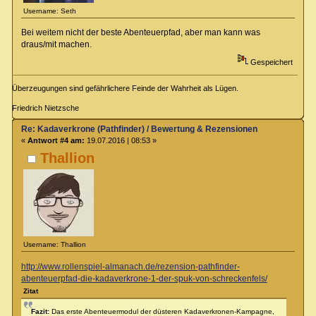
Username: Seth
Bei weitem nicht der beste Abenteuerpfad, aber man kann was
draus/mit machen.
Gespeichert
Überzeugungen sind gefährlichere Feinde der Wahrheit als Lügen.
Friedrich Nietzsche
Re: Kadaverkrone (Pathfinder) / Bewertung & Rezensionen
«
Antwort #4 am:
19.07.2016 | 08:53 »
Thallion
Username: Thallion
http://www.rollenspiel-almanach.de/rezension-pathfinder-
abenteuerpfad-die-kadaverkrone-1-der-spuk-von-schreckenfels/
Zitat
Fazit:
Das erste Abenteuermodul der düsteren Kadaverkronen-Kampagne,