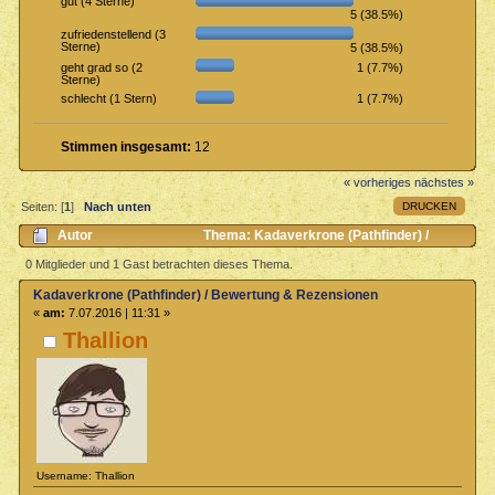
gut (4 Sterne)
5 (38.5%)
zufriedenstellend (3
Sterne)
5 (38.5%)
1 (7.7%)
geht grad so (2
Sterne)
1 (7.7%)
schlecht (1 Stern)
Stimmen insgesamt:
12
« vorheriges
nächstes »
DRUCKEN
Seiten: [
1
]
Nach unten
Autor
Thema: Kadaverkrone (Pathfinder) /
Bewertung & Rezensionen (Gelesen 5225 mal)
0 Mitglieder und 1 Gast betrachten dieses Thema.
Kadaverkrone (Pathfinder) / Bewertung & Rezensionen
«
am:
7.07.2016 | 11:31 »
Thallion
Username: Thallion