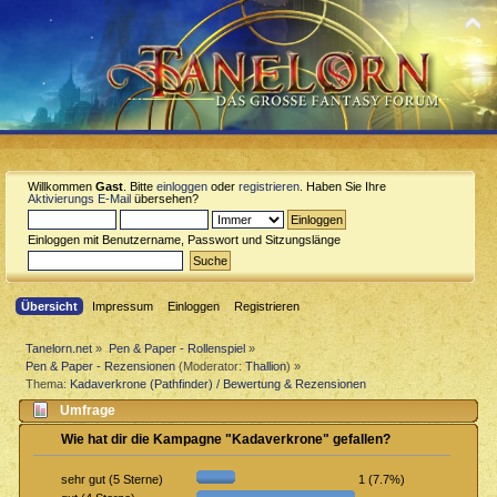
Willkommen
Gast
. Bitte
einloggen
oder
registrieren
. Haben Sie Ihre
Aktivierungs E-Mail
übersehen?
Einloggen mit Benutzername, Passwort und Sitzungslänge
Übersicht
Impressum
Einloggen
Registrieren
Tanelorn.net
»
Pen & Paper - Rollenspiel
»
Pen & Paper - Rezensionen
(Moderator:
Thallion
) »
Thema:
Kadaverkrone (Pathfinder) / Bewertung & Rezensionen
Umfrage
Wie hat dir die Kampagne "Kadaverkrone" gefallen?
1 (7.7%)
sehr gut (5 Sterne)