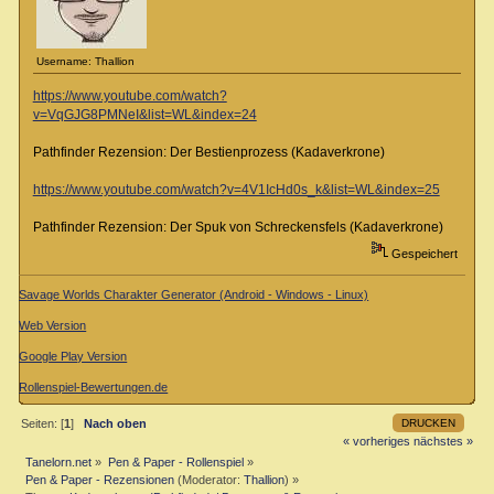
Username: Thallion
https://www.youtube.com/watch?
v=VqGJG8PMNeI&list=WL&index=24
Pathfinder Rezension: Der Bestienprozess (Kadaverkrone)
https://www.youtube.com/watch?v=4V1IcHd0s_k&list=WL&index=25
Pathfinder Rezension: Der Spuk von Schreckensfels (Kadaverkrone)
Gespeichert
Savage Worlds Charakter Generator (Android - Windows - Linux)
Web Version
Google Play Version
Rollenspiel-Bewertungen.de
DRUCKEN
Seiten: [
1
]
Nach oben
« vorheriges
nächstes »
Tanelorn.net
»
Pen & Paper - Rollenspiel
»
Pen & Paper - Rezensionen
(Moderator:
Thallion
) »