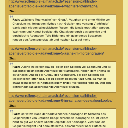
http://www.rollenspiel-almanach.de/rezension-pathfinder-
abenteuerpfad-die-kadaverkrone-4-wachters-totenwache/
Zitat
Fazit:
„Wächters Totenwache“ von Greg A. Vaughan und unter Mithilfe von
Chaosium Inc. bringt den Mythos nach Golarion und versorgt „Pathfinder“
damit auch mit den schrecklichsten Wesen, die jemals erschaffen wurden.
Wahnsinn und Kampf begleitet die Charaktere durch das stimmige und
durchdachte Abenteuer. Tolle Bilder und ein gelungenes Bestiarium,
runden den Abenteuerpfad ab und machen Lust auf mehr.
http://www.rollenspiel-almanach.de/rezension-pathfinder-
abenteuerpfad-die-kadaverkrone-5-asche-im-morgengrauen/
Zitat
Fazit:
„Asche im Morgengrauen“ bietet den Spielern viel Spannung und ist
das bisher gelungenste Abenteuer der Kampagne. Neben dem Thema ist
es vor allen Dingen der Aufbau des Abenteuers, der den Spielern alle
Möglichkeiten offen hält, der zu diesem positiven Fazit führt, da man so
etwas recht selten in Kaufabenteuern findet. Wer hiermit fertig ist, wird sich
definitiv auf das abschließende Abenteuer stürzen.
http://www.rollenspiel-almanach.de/rezension-pathfinder-
abenteuerpfad-die-kadaverkrone-6-im-schatten-des-galgenkopfes/
Zitat
Fazit:
Der letzte Band der Kadaverkronen-Kampagne Im Schatten des
Galgenkopfes von Brandon Hodge schließt die Kampagne ab, ist jedoch
nicht so gut wie andere Abenteuerpfade der Kampagne. Zwar sind die
Gegner intelligent und herausfordernd, das Abenteuer aber einfach zu