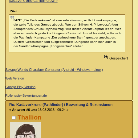
kadaverkrone-carrion-crown/
Zitat
FAZIT:
„Die Kadaverkrone“ ist eine sehr stimmungsvolle Horrorkampagne,
die weite Teile des Genres abdeckt. Wer den Stil von H. P. Lovecraft (den
Schöpfer des Cthulhu-Mythos) mag, wird diesen Abenteuerpfad lieben! Wer
eher auf einfach gestrickte Dungeon-Crawls mit Horror-Flair steht, sollte sich
die Pathfinder-Kampagne „Der zerbrochene Stern“ genauer anschauen.
Düstere Geschichten und ausgezeichnete Dungeons kann man auch in
der Sandbox-Kampagne „Königsmacher“ erleben.
Gespeichert
Savage Worlds Charakter Generator (Android - Windows - Linux)
Web Version
Google Play Version
Rollenspiel-Bewertungen.de
Re: Kadaverkrone (Pathfinder) / Bewertung & Rezensionen
«
Antwort #6 am:
16.08.2016 | 09:24 »
Thallion