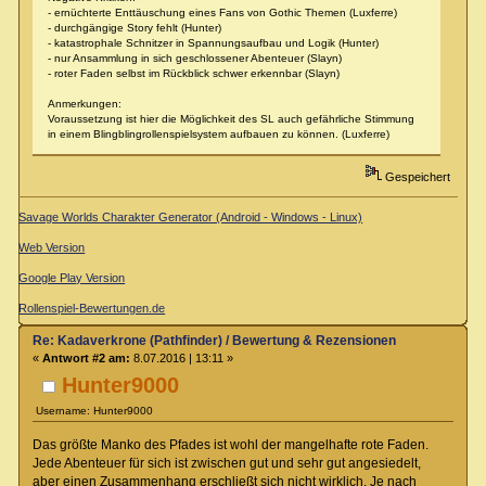
- ernüchterte Enttäuschung eines Fans von Gothic Themen (Luxferre)
- durchgängige Story fehlt (Hunter)
- katastrophale Schnitzer in Spannungsaufbau und Logik (Hunter)
- nur Ansammlung in sich geschlossener Abenteuer (Slayn)
- roter Faden selbst im Rückblick schwer erkennbar (Slayn)
Anmerkungen:
Voraussetzung ist hier die Möglichkeit des SL auch gefährliche Stimmung
in einem Blingblingrollenspielsystem aufbauen zu können. (Luxferre)
Gespeichert
Savage Worlds Charakter Generator (Android - Windows - Linux)
Web Version
Google Play Version
Rollenspiel-Bewertungen.de
Re: Kadaverkrone (Pathfinder) / Bewertung & Rezensionen
«
Antwort #2 am:
8.07.2016 | 13:11 »
Hunter9000
Username: Hunter9000
Das größte Manko des Pfades ist wohl der mangelhafte rote Faden.
Jede Abenteuer für sich ist zwischen gut und sehr gut angesiedelt,
aber einen Zusammenhang erschließt sich nicht wirklich. Je nach