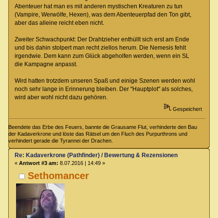
Abenteuer hat man es mit anderen mystischen Kreaturen zu tun
(Vampire, Werwölfe, Hexen), was dem Abenteuerpfad den Ton gibt,
aber das alleine reicht eben nicht.
Zweiter Schwachpunkt: Der Drahtzieher enthüllt sich erst am Ende
und bis dahin stolpert man recht ziellos herum. Die Nemesis fehlt
irgendwie. Dem kann zum Glück abgeholfen werden, wenn ein SL
die Kampagne anpasst.
Wird hatten trotzdem unseren Spaß und einige Szenen werden wohl
noch sehr lange in Erinnerung bleiben. Der "Hauptplot" als solches,
wird aber wohl nicht dazu gehören.
Gespeichert
Beendete das Erbe des Feuers, bannte die Grausame Flut, verhinderte den Bau
der Kadaverkrone und löste das Rätsel um den Fluch des Purpurthrons und
verhindert gerade die Tyrannei der Drachen.
Re: Kadaverkrone (Pathfinder) / Bewertung & Rezensionen
«
Antwort #3 am:
8.07.2016 | 14:49 »
Sethomancer