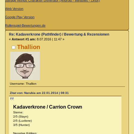
Savage Worlds Charakter Generator (Android - Windows - Linux)
Web Version
Google Play Version
Rollenspiel-Bewertungen.de
Re: Kadaverkrone (Pathfinder) / Bewertung & Rezensionen
«
Antwort #1 am:
8.07.2016 | 11:47 »
Thallion
Username: Thallion
Zitat von: Narubia am 22.01.2014 | 08:31
Kadaverkrone / Carrion Crown
Sterne:
2/5 (Slayn)
2/5 (Luxferre)
3/5 (Hunter)
Negative Kritiken: