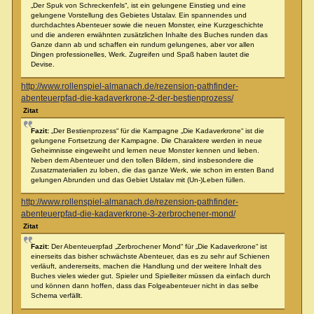
„Der Spuk von Schreckenfels“, ist ein gelungene Einstieg und eine
gelungene Vorstellung des Gebietes Ustalav. Ein spannendes und
durchdachtes Abenteuer sowie die neuen Monster, eine Kurzgeschichte
und die anderen erwähnten zusätzlichen Inhalte des Buches runden das
Ganze dann ab und schaffen ein rundum gelungenes, aber vor allen
Dingen professionelles, Werk. Zugreifen und Spaß haben lautet die
Devise.
http://www.rollenspiel-almanach.de/rezension-pathfinder-
abenteuerpfad-die-kadaverkrone-2-der-bestienprozess/
Zitat
Fazit:
„Der Bestienprozess“ für die Kampagne „Die Kadaverkrone“ ist die
gelungene Fortsetzung der Kampagne. Die Charaktere werden in neue
Geheimnisse eingeweiht und lernen neue Monster kennen und lieben.
Neben dem Abenteuer und den tollen Bildern, sind insbesondere die
Zusatzmaterialien zu loben, die das ganze Werk, wie schon im ersten Band
gelungen Abrunden und das Gebiet Ustalav mit (Un-)Leben füllen.
http://www.rollenspiel-almanach.de/rezension-pathfinder-
abenteuerpfad-die-kadaverkrone-3-zerbrochener-mond/
Zitat
Fazit:
Der Abenteuerpfad „Zerbrochener Mond“ für „Die Kadaverkrone“ ist
einerseits das bisher schwächste Abenteuer, das es zu sehr auf Schienen
verläuft, andererseits, machen die Handlung und der weitere Inhalt des
Buches vieles wieder gut. Spieler und Spielleiter müssen da einfach durch
und können dann hoffen, dass das Folgeabenteuer nicht in das selbe
Schema verfällt.