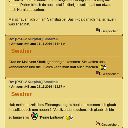
haben. Daher bin ich da auch total flexibel, es sollte halt nur etwas
nach Narnia aussehen.
Mal schauen, ich bin am Samstag bei Dash - da darf ich mal schauen
was er so hat.
Gespeichert
Re: [RSP-V Kurpfalz] Smalltalk
«
Antwort #44 am:
21.11.2016 | 14:41 »
Swafnir
Grad ne Mail vom Stadtjugendring bekommen. Sie wollen uns
kennelernen und die Juleica kann man dort auch machen
Gespeichert
Re: [RSP-V Kurpfalz] Smalltalk
«
Antwort #45 am:
23.11.2016 | 13:57 »
Swafnir
Hab mein polizeiliches Führungszeugnis heute bekommen. Ich glaub
ihr solltet euch nen neuen 1. Vorsitzenden suchen...ich glaub ich bin
zu langweilig
"Keine Einträge"
Gespeichert