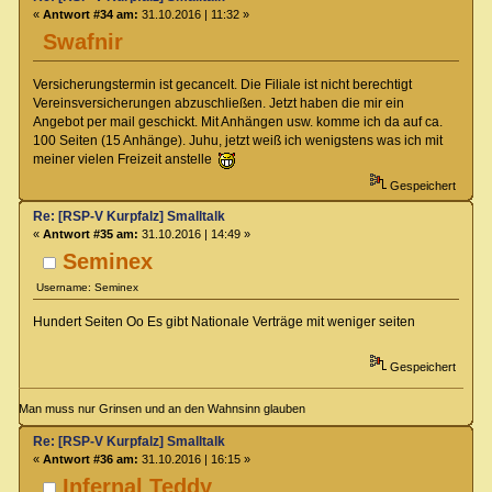
«
Antwort #34 am:
31.10.2016 | 11:32 »
Swafnir
Versicherungstermin ist gecancelt. Die Filiale ist nicht berechtigt
Vereinsversicherungen abzuschließen. Jetzt haben die mir ein
Angebot per mail geschickt. Mit Anhängen usw. komme ich da auf ca.
100 Seiten (15 Anhänge). Juhu, jetzt weiß ich wenigstens was ich mit
meiner vielen Freizeit anstelle
Gespeichert
Re: [RSP-V Kurpfalz] Smalltalk
«
Antwort #35 am:
31.10.2016 | 14:49 »
Seminex
Username: Seminex
Hundert Seiten Oo Es gibt Nationale Verträge mit weniger seiten
Gespeichert
Man muss nur Grinsen und an den Wahnsinn glauben
Re: [RSP-V Kurpfalz] Smalltalk
«
Antwort #36 am:
31.10.2016 | 16:15 »
Infernal Teddy