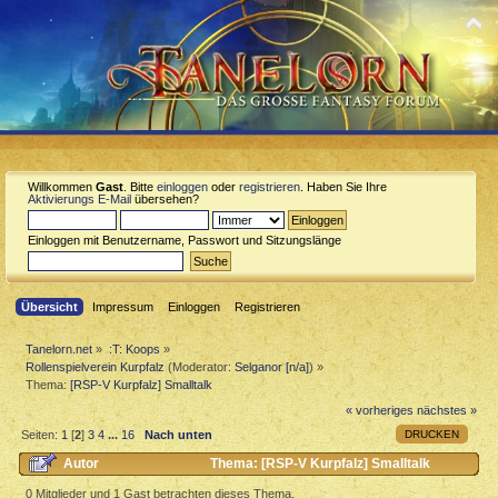
Willkommen
Gast
. Bitte
einloggen
oder
registrieren
. Haben Sie Ihre
Aktivierungs E-Mail
übersehen?
Einloggen mit Benutzername, Passwort und Sitzungslänge
Übersicht
Impressum
Einloggen
Registrieren
Tanelorn.net
»
:T: Koops
»
Rollenspielverein Kurpfalz
(Moderator:
Selganor [n/a]
) »
Thema:
[RSP-V Kurpfalz] Smalltalk
« vorheriges
nächstes »
DRUCKEN
Seiten:
1
[
2
]
3
4
...
16
Nach unten
Autor
Thema: [RSP-V Kurpfalz] Smalltalk
(Gelesen 116860 mal)
0 Mitglieder und 1 Gast betrachten dieses Thema.