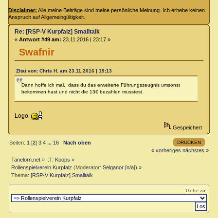
Disclaimer:
Alle meine Beiträge sind meine persönliche Meinung. Ich erhebe keinen
Anspruch auf Allgemeingültigkeit.
Re: [RSP-V Kurpfalz] Smalltalk
«
Antwort #49 am:
23.11.2016 | 23:17 »
Swafnir
Zitat von: Chris H. am 23.11.2016 | 19:13
Dann hoffe ich mal, dass du das erweiterte Führungszeugnis umsonst
bekommen hast und nicht die 13€ bezahlen musstest.
Logo
Gespeichert
DRUCKEN
Seiten:
1
[
2
]
3
4
...
16
Nach oben
« vorheriges
nächstes »
Tanelorn.net
»
:T: Koops
»
Rollenspielverein Kurpfalz
(Moderator:
Selganor [n/a]
) »
Thema:
[RSP-V Kurpfalz] Smalltalk
Gehe zu: