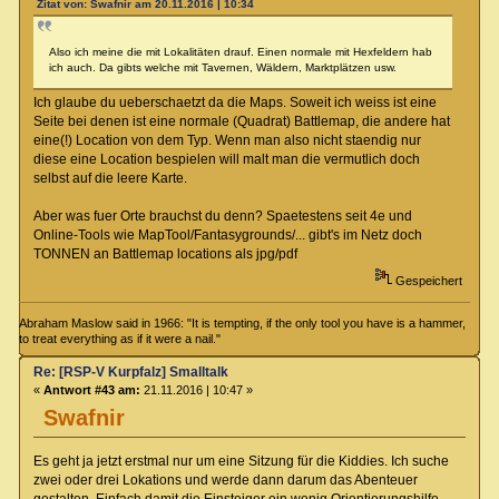
Zitat von: Swafnir am 20.11.2016 | 10:34
Also ich meine die mit Lokalitäten drauf. Einen normale mit Hexfeldern hab
ich auch. Da gibts welche mit Tavernen, Wäldern, Marktplätzen usw.
Ich glaube du ueberschaetzt da die Maps. Soweit ich weiss ist eine
Seite bei denen ist eine normale (Quadrat) Battlemap, die andere hat
eine(!) Location von dem Typ. Wenn man also nicht staendig nur
diese eine Location bespielen will malt man die vermutlich doch
selbst auf die leere Karte.
Aber was fuer Orte brauchst du denn? Spaetestens seit 4e und
Online-Tools wie MapTool/Fantasygrounds/... gibt's im Netz doch
TONNEN an Battlemap locations als jpg/pdf
Gespeichert
Abraham Maslow said in 1966: "It is tempting, if the only tool you have is a hammer,
to treat everything as if it were a nail."
Re: [RSP-V Kurpfalz] Smalltalk
«
Antwort #43 am:
21.11.2016 | 10:47 »
Swafnir
Es geht ja jetzt erstmal nur um eine Sitzung für die Kiddies. Ich suche
zwei oder drei Lokations und werde dann darum das Abenteuer
gestalten. Einfach damit die Einsteiger ein wenig Orientierungshilfe