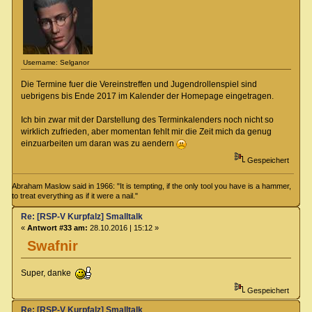
Username: Selganor
Die Termine fuer die Vereinstreffen und Jugendrollenspiel sind
uebrigens bis Ende 2017 im Kalender der Homepage eingetragen.
Ich bin zwar mit der Darstellung des Terminkalenders noch nicht so
wirklich zufrieden, aber momentan fehlt mir die Zeit mich da genug
einzuarbeiten um daran was zu aendern
Gespeichert
Abraham Maslow said in 1966: "It is tempting, if the only tool you have is a hammer,
to treat everything as if it were a nail."
Re: [RSP-V Kurpfalz] Smalltalk
«
Antwort #33 am:
28.10.2016 | 15:12 »
Swafnir
Super, danke
Gespeichert
Re: [RSP-V Kurpfalz] Smalltalk