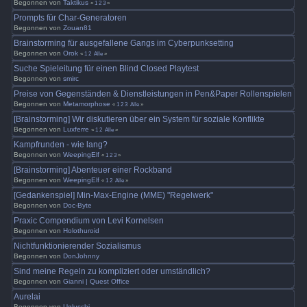
Begonnen von
Taktikus
«
1
2
3
»
Prompts für Char-Generatoren
Begonnen von
Zouan81
Brainstorming für ausgefallene Gangs im Cyberpunksetting
Begonnen von
Orok
«
1
2
Alle
»
Suche Spieleitung für einen Blind Closed Playtest
Begonnen von
smirc
Preise von Gegenständen & Dienstleistungen in Pen&Paper Rollenspielen
Begonnen von
Metamorphose
«
1
2
3
Alle
»
[Brainstorming] Wir diskutieren über ein System für soziale Konflikte
Begonnen von
Luxferre
«
1
2
Alle
»
Kampfrunden - wie lang?
Begonnen von
WeepingElf
«
1
2
3
»
[Brainstorming] Abenteuer einer Rockband
Begonnen von
WeepingElf
«
1
2
Alle
»
[Gedankenspiel] Min-Max-Engine (MME) "Regelwerk"
Begonnen von
Doc-Byte
Praxic Compendium von Levi Kornelsen
Begonnen von
Holothuroid
Nichtfunktionierender Sozialismus
Begonnen von
DonJohnny
Sind meine Regeln zu kompliziert oder umständlich?
Begonnen von
Gianni | Quest Office
Aurelai
Begonnen von
Ugluschi