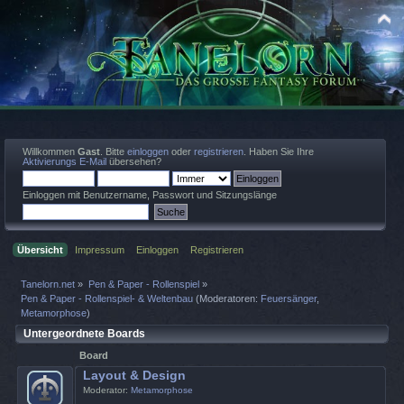
Willkommen
Gast
. Bitte
einloggen
oder
registrieren
. Haben Sie Ihre
Aktivierungs E-Mail
übersehen?
Einloggen mit Benutzername, Passwort und Sitzungslänge
Übersicht
Impressum
Einloggen
Registrieren
Tanelorn.net
»
Pen & Paper - Rollenspiel
»
Pen & Paper - Rollenspiel- & Weltenbau
(Moderatoren:
Feuersänger
,
Metamorphose
)
Untergeordnete Boards
Board
Layout & Design
Moderator:
Metamorphose