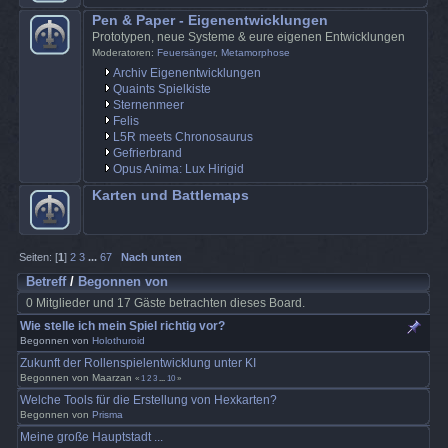
Pen & Paper - Eigenentwicklungen
Prototypen, neue Systeme & eure eigenen Entwicklungen
Moderatoren:
Feuersänger
,
Metamorphose
Archiv Eigenentwicklungen
Quaints Spielkiste
Sternenmeer
Felis
L5R meets Chronosaurus
Gefrierbrand
Opus Anima: Lux Hirigid
Karten und Battlemaps
Seiten: [
1
]
2
3
...
67
Nach unten
Betreff
/
Begonnen von
0 Mitglieder und 17 Gäste betrachten dieses Board.
Wie stelle ich mein Spiel richtig vor?
Begonnen von
Holothuroid
Zukunft der Rollenspielentwicklung unter KI
Begonnen von Maarzan
«
1
2
3
...
10
»
Welche Tools für die Erstellung von Hexkarten?
Begonnen von
Prisma
Meine große Hauptstadt ...