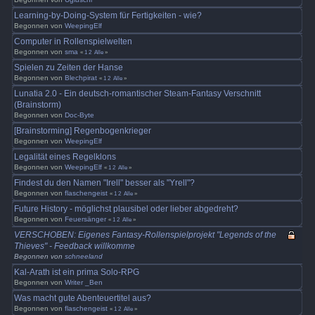
Learning-by-Doing-System für Fertigkeiten - wie?
Begonnen von
WeepingElf
Computer in Rollenspielwelten
Begonnen von
sma
«
1
2
Alle
»
Spielen zu Zeiten der Hanse
Begonnen von
Blechpirat
«
1
2
Alle
»
Lunatia 2.0 - Ein deutsch-romantischer Steam-Fantasy Verschnitt
(Brainstorm)
Begonnen von
Doc-Byte
[Brainstorming] Regenbogenkrieger
Begonnen von
WeepingElf
Legalität eines Regelklons
Begonnen von
WeepingElf
«
1
2
Alle
»
Findest du den Namen "Irell" besser als "Yrell"?
Begonnen von
flaschengeist
«
1
2
Alle
»
Future History - möglichst plausibel oder lieber abgedreht?
Begonnen von
Feuersänger
«
1
2
Alle
»
VERSCHOBEN: Eigenes Fantasy-Rollenspielprojekt "Legends of the
Thieves" - Feedback willkomme
Begonnen von
schneeland
Kal-Arath ist ein prima Solo-RPG
Begonnen von
Writer _Ben
Was macht gute Abenteuertitel aus?
Begonnen von
flaschengeist
«
1
2
Alle
»