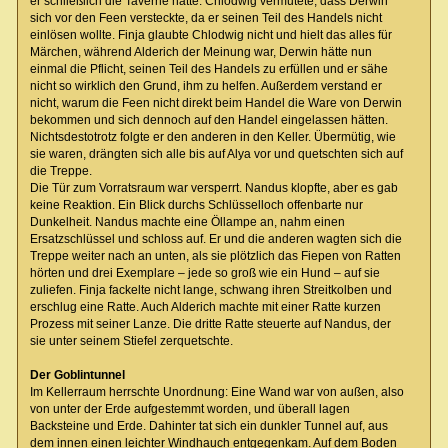
er schließlich die Taverne hatte. Chlodwig vermutete, dass Derwin
sich vor den Feen versteckte, da er seinen Teil des Handels nicht
einlösen wollte. Finja glaubte Chlodwig nicht und hielt das alles für
Märchen, während Alderich der Meinung war, Derwin hätte nun
einmal die Pflicht, seinen Teil des Handels zu erfüllen und er sähe
nicht so wirklich den Grund, ihm zu helfen. Außerdem verstand er
nicht, warum die Feen nicht direkt beim Handel die Ware von Derwin
bekommen und sich dennoch auf den Handel eingelassen hätten.
Nichtsdestotrotz folgte er den anderen in den Keller. Übermütig, wie
sie waren, drängten sich alle bis auf Alya vor und quetschten sich auf
die Treppe.
Die Tür zum Vorratsraum war versperrt. Nandus klopfte, aber es gab
keine Reaktion. Ein Blick durchs Schlüsselloch offenbarte nur
Dunkelheit. Nandus machte eine Öllampe an, nahm einen
Ersatzschlüssel und schloss auf. Er und die anderen wagten sich die
Treppe weiter nach an unten, als sie plötzlich das Fiepen von Ratten
hörten und drei Exemplare – jede so groß wie ein Hund – auf sie
zuliefen. Finja fackelte nicht lange, schwang ihren Streitkolben und
erschlug eine Ratte. Auch Alderich machte mit einer Ratte kurzen
Prozess mit seiner Lanze. Die dritte Ratte steuerte auf Nandus, der
sie unter seinem Stiefel zerquetschte.
Der Goblintunnel
Im Kellerraum herrschte Unordnung: Eine Wand war von außen, also
von unter der Erde aufgestemmt worden, und überall lagen
Backsteine und Erde. Dahinter tat sich ein dunkler Tunnel auf, aus
dem innen einen leichter Windhauch entgegenkam. Auf dem Boden