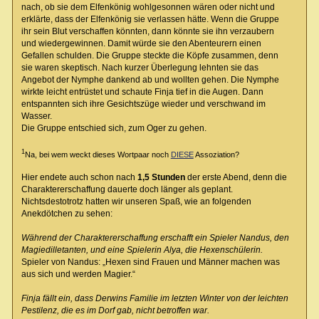
nach, ob sie dem Elfenkönig wohlgesonnen wären oder nicht und
erklärte, dass der Elfenkönig sie verlassen hätte. Wenn die Gruppe
ihr sein Blut verschaffen könnten, dann könnte sie ihn verzaubern
und wiedergewinnen. Damit würde sie den Abenteurern einen
Gefallen schulden. Die Gruppe steckte die Köpfe zusammen, denn
sie waren skeptisch. Nach kurzer Überlegung lehnten sie das
Angebot der Nymphe dankend ab und wollten gehen. Die Nymphe
wirkte leicht entrüstet und schaute Finja tief in die Augen. Dann
entspannten sich ihre Gesichtszüge wieder und verschwand im
Wasser.
Die Gruppe entschied sich, zum Oger zu gehen.
1
Na, bei wem weckt dieses Wortpaar noch
DIESE
Assoziation?
Hier endete auch schon nach
1,5 Stunden
der erste Abend, denn die
Charaktererschaffung dauerte doch länger als geplant.
Nichtsdestotrotz hatten wir unseren Spaß, wie an folgenden
Anekdötchen zu sehen:
Während der Charaktererschaffung erschafft ein Spieler Nandus, den
Magiedilletanten, und eine Spielerin Alya, die Hexenschülerin.
Spieler von Nandus: „Hexen sind Frauen und Männer machen was
aus sich und werden Magier.“
Finja fällt ein, dass Derwins Familie im letzten Winter von der leichten
Pestilenz, die es im Dorf gab, nicht betroffen war.