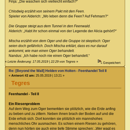
Finja: „Die waschen sich vielleicht einfach?“
Chlodwig erzählt von seinem Pakt mit den Feen.
Spieler von Alderich: „Wo leben denn die Feen? Auf Fehmarn?“
Die Gruppe steigt aus dem Tunnel in den Feenwald.
Alderich: „Habt ihr schon einmal von der Legende der Alicia gehört?“
Mischa erzählt von dem Oger und die Gruppe ist skeptisch: Oger
seien doch gefährlich. Doch Mischa erklärt, dass es nur darauf
ankommt, wie man einen Oger behandelt.
Nandus: „Ich habe noch nie einen Oger behandelt.“
«
Letzte Änderung: 17.05.2019 | 22:29 von Tegres
»
Gespeichert
Re: [Beyond the Wall] Helden von Holten - Feenhandel Teil II
«
Antwort #2 am:
25.05.2019 | 13:21 »
Tegres
Feenhandel - Teil II
Ein Riesenproblem
Auf dem Weg zum Oger bemerkten sie plötzlich, wie die Erde anfing
zu beben und zu zittern. Neben ihnen brach der Boden auf und die
Erde erhob sich. Dort konnten sie plötzlich ein mannshohes
menschliches Ohr ausmachen. Es schien einem Riesen zu gehören,
denn nun hörten sie auch eine tiefe Stimme sprechen: „Wer wagt es