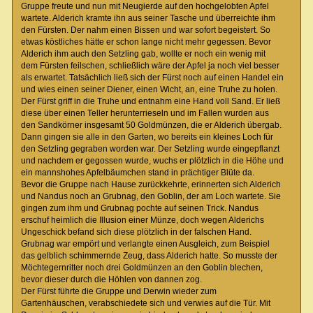
Gruppe freute und nun mit Neugierde auf den hochgelobten Apfel
wartete. Alderich kramte ihn aus seiner Tasche und überreichte ihm
den Fürsten. Der nahm einen Bissen und war sofort begeistert. So
etwas köstliches hätte er schon lange nicht mehr gegessen. Bevor
Alderich ihm auch den Setzling gab, wollte er noch ein wenig mit
dem Fürsten feilschen, schließlich wäre der Apfel ja noch viel besser
als erwartet. Tatsächlich ließ sich der Fürst noch auf einen Handel ein
und wies einen seiner Diener, einen Wicht, an, eine Truhe zu holen.
Der Fürst griff in die Truhe und entnahm eine Hand voll Sand. Er ließ
diese über einen Teller herunterrieseln und im Fallen wurden aus
den Sandkörner insgesamt 50 Goldmünzen, die er Alderich übergab.
Dann gingen sie alle in den Garten, wo bereits ein kleines Loch für
den Setzling gegraben worden war. Der Setzling wurde eingepflanzt
und nachdem er gegossen wurde, wuchs er plötzlich in die Höhe und
ein mannshohes Apfelbäumchen stand in prächtiger Blüte da.
Bevor die Gruppe nach Hause zurückkehrte, erinnerten sich Alderich
und Nandus noch an Grubnag, den Goblin, der am Loch wartete. Sie
gingen zum ihm und Grubnag pochte auf seinen Trick. Nandus
erschuf heimlich die Illusion einer Münze, doch wegen Alderichs
Ungeschick befand sich diese plötzlich in der falschen Hand.
Grubnag war empört und verlangte einen Ausgleich, zum Beispiel
das gelblich schimmernde Zeug, dass Alderich hatte. So musste der
Möchtegernritter noch drei Goldmünzen an den Goblin blechen,
bevor dieser durch die Höhlen von dannen zog.
Der Fürst führte die Gruppe und Derwin wieder zum
Gartenhäuschen, verabschiedete sich und verwies auf die Tür. Mit