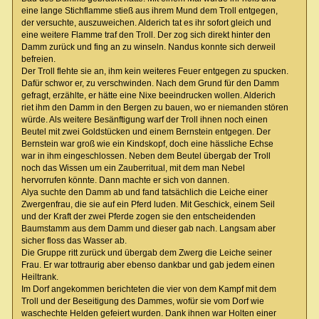
eine lange Stichflamme stieß aus ihrem Mund dem Troll entgegen,
der versuchte, auszuweichen. Alderich tat es ihr sofort gleich und
eine weitere Flamme traf den Troll. Der zog sich direkt hinter den
Damm zurück und fing an zu winseln. Nandus konnte sich derweil
befreien.
Der Troll flehte sie an, ihm kein weiteres Feuer entgegen zu spucken.
Dafür schwor er, zu verschwinden. Nach dem Grund für den Damm
gefragt, erzählte, er hätte eine Nixe beeindrucken wollen. Alderich
riet ihm den Damm in den Bergen zu bauen, wo er niemanden stören
würde. Als weitere Besänftigung warf der Troll ihnen noch einen
Beutel mit zwei Goldstücken und einem Bernstein entgegen. Der
Bernstein war groß wie ein Kindskopf, doch eine hässliche Echse
war in ihm eingeschlossen. Neben dem Beutel übergab der Troll
noch das Wissen um ein Zauberritual, mit dem man Nebel
hervorrufen könnte. Dann machte er sich von dannen.
Alya suchte den Damm ab und fand tatsächlich die Leiche einer
Zwergenfrau, die sie auf ein Pferd luden. Mit Geschick, einem Seil
und der Kraft der zwei Pferde zogen sie den entscheidenden
Baumstamm aus dem Damm und dieser gab nach. Langsam aber
sicher floss das Wasser ab.
Die Gruppe ritt zurück und übergab dem Zwerg die Leiche seiner
Frau. Er war tottraurig aber ebenso dankbar und gab jedem einen
Heiltrank.
Im Dorf angekommen berichteten die vier von dem Kampf mit dem
Troll und der Beseitigung des Dammes, wofür sie vom Dorf wie
waschechte Helden gefeiert wurden. Dank ihnen war Holten einer