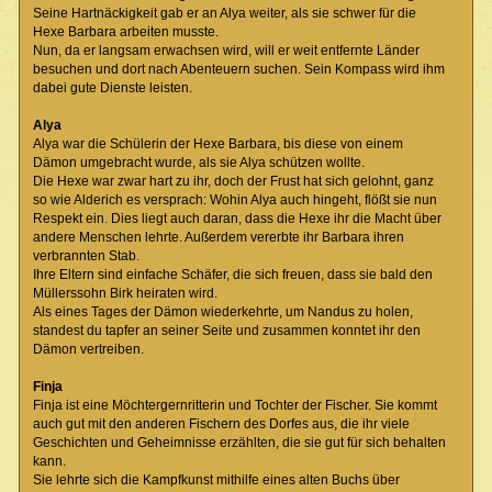
Seine Hartnäckigkeit gab er an Alya weiter, als sie schwer für die
Hexe Barbara arbeiten musste.
Nun, da er langsam erwachsen wird, will er weit entfernte Länder
besuchen und dort nach Abenteuern suchen. Sein Kompass wird ihm
dabei gute Dienste leisten.
Alya
Alya war die Schülerin der Hexe Barbara, bis diese von einem
Dämon umgebracht wurde, als sie Alya schützen wollte.
Die Hexe war zwar hart zu ihr, doch der Frust hat sich gelohnt, ganz
so wie Alderich es versprach: Wohin Alya auch hingeht, flößt sie nun
Respekt ein. Dies liegt auch daran, dass die Hexe ihr die Macht über
andere Menschen lehrte. Außerdem vererbte ihr Barbara ihren
verbrannten Stab.
Ihre Eltern sind einfache Schäfer, die sich freuen, dass sie bald den
Müllerssohn Birk heiraten wird.
Als eines Tages der Dämon wiederkehrte, um Nandus zu holen,
standest du tapfer an seiner Seite und zusammen konntet ihr den
Dämon vertreiben.
Finja
Finja ist eine Möchtergernritterin und Tochter der Fischer. Sie kommt
auch gut mit den anderen Fischern des Dorfes aus, die ihr viele
Geschichten und Geheimnisse erzählten, die sie gut für sich behalten
kann.
Sie lehrte sich die Kampfkunst mithilfe eines alten Buchs über