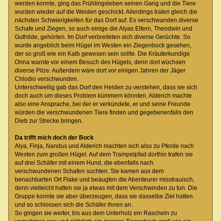
werden konnte, ging das Frühlingsleben seinen Gang und die Tiere
wurden wieder auf die Weiden geschickt. Allerdings traten gleich die
nächsten Schwierigkeiten für das Dorf auf. Es verschwanden diverse
Schafe und Ziegen, so auch einige die Alyas Eltern, Theodwin und
Guthilde, gehörten. Im Dorf verbreiteten sich diverse Gerüchte. So
wurde angeblich beim Hügel im Westen ein Ziegenbock gesehen,
der so groß wie ein Kalb gewesen sein sollte. Die Kräuterkundige
Onna warnte vor einem Besuch des Hügels, denn dort wüchsen
diverse Pilze. Außerdem wäre dort vor einigen Jahren der Jäger
Chlodio verschwunden.
Unterschwellig gab das Dorf den Helden zu verstehen, dass sie sich
doch auch um dieses Problem kümmern könnten. Alderich machte
also eine Ansprache, bei der er verkündete, er und seine Freunde
würden die verschwundenen Tiere finden und gegebenenfalls den
Dieb zur Strecke bringen.
Da trifft mich doch der Bock
Alya, Finja, Nandus und Alderich machten sich also zu Pferde nach
Westen zum großen Hügel. Auf dem Trampelpfad dorthin trafen sie
auf drei Schäfer mit einem Hund, die ebenfalls nach
verschwundenen Schafen suchten. Sie kamen aus dem
benachbarten Ort Flake und beäugten die Abenteurer misstrauisch,
denn vielleicht hatten sie ja etwas mit dem Verschwinden zu tun. Die
Gruppe konnte sie aber überzeugen, dass sie dasselbe Ziel hatten
und so schlossen sich die Schäfer ihnen an.
So gingen sie weiter, bis aus dem Unterholz ein Rascheln zu