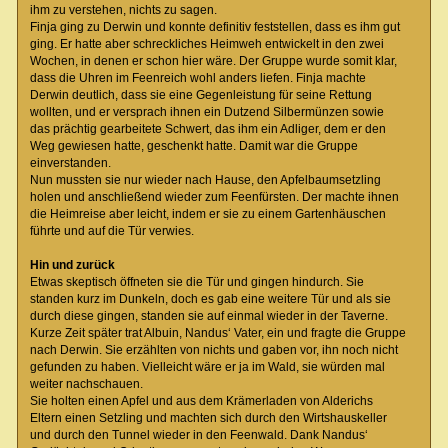
ihm zu verstehen, nichts zu sagen.
Finja ging zu Derwin und konnte definitiv feststellen, dass es ihm gut
ging. Er hatte aber schreckliches Heimweh entwickelt in den zwei
Wochen, in denen er schon hier wäre. Der Gruppe wurde somit klar,
dass die Uhren im Feenreich wohl anders liefen. Finja machte
Derwin deutlich, dass sie eine Gegenleistung für seine Rettung
wollten, und er versprach ihnen ein Dutzend Silbermünzen sowie
das prächtig gearbeitete Schwert, das ihm ein Adliger, dem er den
Weg gewiesen hatte, geschenkt hatte. Damit war die Gruppe
einverstanden.
Nun mussten sie nur wieder nach Hause, den Apfelbaumsetzling
holen und anschließend wieder zum Feenfürsten. Der machte ihnen
die Heimreise aber leicht, indem er sie zu einem Gartenhäuschen
führte und auf die Tür verwies.
Hin und zurück
Etwas skeptisch öffneten sie die Tür und gingen hindurch. Sie
standen kurz im Dunkeln, doch es gab eine weitere Tür und als sie
durch diese gingen, standen sie auf einmal wieder in der Taverne.
Kurze Zeit später trat Albuin, Nandus‘ Vater, ein und fragte die Gruppe
nach Derwin. Sie erzählten von nichts und gaben vor, ihn noch nicht
gefunden zu haben. Vielleicht wäre er ja im Wald, sie würden mal
weiter nachschauen.
Sie holten einen Apfel und aus dem Krämerladen von Alderichs
Eltern einen Setzling und machten sich durch den Wirtshauskeller
und durch den Tunnel wieder in den Feenwald. Dank Nandus‘