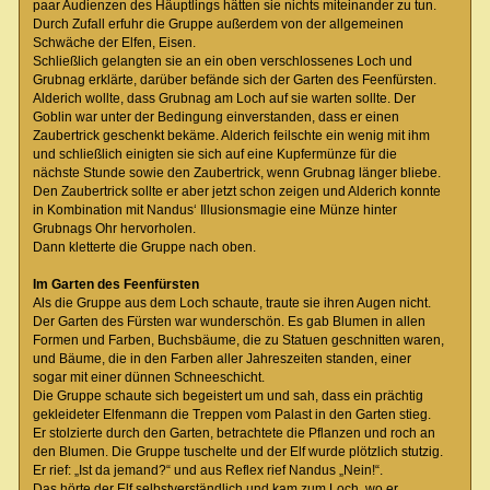
paar Audienzen des Häuptlings hätten sie nichts miteinander zu tun.
Durch Zufall erfuhr die Gruppe außerdem von der allgemeinen
Schwäche der Elfen, Eisen.
Schließlich gelangten sie an ein oben verschlossenes Loch und
Grubnag erklärte, darüber befände sich der Garten des Feenfürsten.
Alderich wollte, dass Grubnag am Loch auf sie warten sollte. Der
Goblin war unter der Bedingung einverstanden, dass er einen
Zaubertrick geschenkt bekäme. Alderich feilschte ein wenig mit ihm
und schließlich einigten sie sich auf eine Kupfermünze für die
nächste Stunde sowie den Zaubertrick, wenn Grubnag länger bliebe.
Den Zaubertrick sollte er aber jetzt schon zeigen und Alderich konnte
in Kombination mit Nandus‘ Illusionsmagie eine Münze hinter
Grubnags Ohr hervorholen.
Dann kletterte die Gruppe nach oben.
Im Garten des Feenfürsten
Als die Gruppe aus dem Loch schaute, traute sie ihren Augen nicht.
Der Garten des Fürsten war wunderschön. Es gab Blumen in allen
Formen und Farben, Buchsbäume, die zu Statuen geschnitten waren,
und Bäume, die in den Farben aller Jahreszeiten standen, einer
sogar mit einer dünnen Schneeschicht.
Die Gruppe schaute sich begeistert um und sah, dass ein prächtig
gekleideter Elfenmann die Treppen vom Palast in den Garten stieg.
Er stolzierte durch den Garten, betrachtete die Pflanzen und roch an
den Blumen. Die Gruppe tuschelte und der Elf wurde plötzlich stutzig.
Er rief: „Ist da jemand?“ und aus Reflex rief Nandus „Nein!“.
Das hörte der Elf selbstverständlich und kam zum Loch, wo er