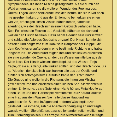
Nymphensees, die ihnen Mischa gezeigt hatte. Als sie durch den
Wald gingen, sahen sie die weiteren Wunder des Feenwaldes.
Überall flogen kleine schillernde Insekten herum, die sie zuvor noch
nie gesehen hatten, und aus der Entfernung bemerkten sie einen
weißen, prächtigen Hirsch. Als sie näher kamen, sahen sie
allerdings, wie der Hirsch sich in einem Gebüsch verfangen hatte.
Sein Fell wies rote Flecken auf. Vorsichtig näherten sie sich und
wollten den Hirsch befreien. Dafür nahm Alderich sein Kurzschwert
und schlug die Äste des Gebüschs entzwei. Der Hirsch konnte sich
befreien und neigte wie zum Dank sein Haupt vor der Gruppe. Mit
dem Kopf wies er außerdem in eine bestimmte Richtung und trabte
langsam los. Die Abenteurer folgten ihm und schließlich erreichten
sie eine sprudelnde Quelle, an der das Wasser unmittelbar aus dem
Stein floss. Der Hirsch wies mit dem Kopf auf das Wasser. Finja
fragte, ob sie aus der Quelle trinken sollten, und der Hirsch nickte. Bis
auf Alderich, der skeptisch war, tranken alle aus der Quelle und
fühlten sich sofort gestärkt. Daraufhin trabte der Hirsch hinfort.
Die Gruppe ging weiter in die Richtung, die ihnen von Mischa
gewiesen wurde und erreichten einen kleinen See. Sie warteten in
einiger Entfernung, da sie Spiel einer Harfe hörten. Finja klopfte auf
einen Baum und das Harfenspiel verstummte. Kurz darauf tauchte
eine Frau aus dem Wasser. Sie hatte blasse Haut und war
wunderschön. Sie war in Algen und anderen Wasserpflanzen
gekleidet. Sie kicherte, sah die Abenteurer neugierig an und fragte,
was sie wollten. Sie erklärten, dass sie jemanden retten wollten und
zum Elfenkönig wollten. Das erregte ihre Aufmerksamkeit. Sie fragte