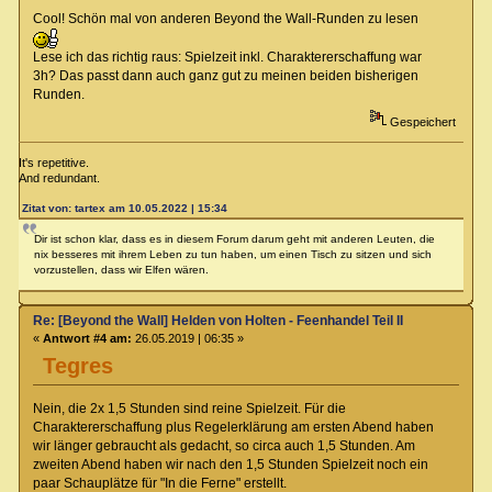
Cool! Schön mal von anderen Beyond the Wall-Runden zu lesen
Lese ich das richtig raus: Spielzeit inkl. Charaktererschaffung war
3h? Das passt dann auch ganz gut zu meinen beiden bisherigen
Runden.
Gespeichert
It's repetitive.
And redundant.
Zitat von: tartex am 10.05.2022 | 15:34
Dir ist schon klar, dass es in diesem Forum darum geht mit anderen Leuten, die
nix besseres mit ihrem Leben zu tun haben, um einen Tisch zu sitzen und sich
vorzustellen, dass wir Elfen wären.
Re: [Beyond the Wall] Helden von Holten - Feenhandel Teil II
«
Antwort #4 am:
26.05.2019 | 06:35 »
Tegres
Nein, die 2x 1,5 Stunden sind reine Spielzeit. Für die
Charaktererschaffung plus Regelerklärung am ersten Abend haben
wir länger gebraucht als gedacht, so circa auch 1,5 Stunden. Am
zweiten Abend haben wir nach den 1,5 Stunden Spielzeit noch ein
paar Schauplätze für "In die Ferne" erstellt.