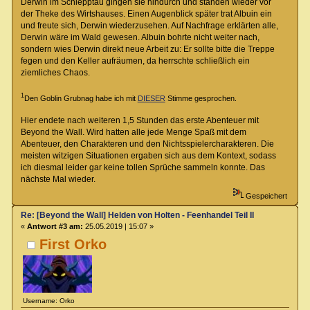
Derwin im Schlepptau gingen sie hindurch und standen wieder vor
der Theke des Wirtshauses. Einen Augenblick später trat Albuin ein
und freute sich, Derwin wiederzusehen. Auf Nachfrage erklärten alle,
Derwin wäre im Wald gewesen. Albuin bohrte nicht weiter nach,
sondern wies Derwin direkt neue Arbeit zu: Er sollte bitte die Treppe
fegen und den Keller aufräumen, da herrschte schließlich ein
ziemliches Chaos.
1
Den Goblin Grubnag habe ich mit
DIESER
Stimme gesprochen.
Hier endete nach weiteren 1,5 Stunden das erste Abenteuer mit
Beyond the Wall. Wird hatten alle jede Menge Spaß mit dem
Abenteuer, den Charakteren und den Nichtsspielercharakteren. Die
meisten witzigen Situationen ergaben sich aus dem Kontext, sodass
ich diesmal leider gar keine tollen Sprüche sammeln konnte. Das
nächste Mal wieder.
Gespeichert
Re: [Beyond the Wall] Helden von Holten - Feenhandel Teil II
«
Antwort #3 am:
25.05.2019 | 15:07 »
First Orko
Username: Orko