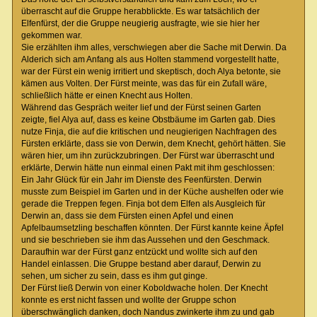
überrascht auf die Gruppe herabblickte. Es war tatsächlich der
Elfenfürst, der die Gruppe neugierig ausfragte, wie sie hier her
gekommen war.
Sie erzählten ihm alles, verschwiegen aber die Sache mit Derwin. Da
Alderich sich am Anfang als aus Holten stammend vorgestellt hatte,
war der Fürst ein wenig irritiert und skeptisch, doch Alya betonte, sie
kämen aus Volten. Der Fürst meinte, was das für ein Zufall wäre,
schließlich hätte er einen Knecht aus Holten.
Während das Gespräch weiter lief und der Fürst seinen Garten
zeigte, fiel Alya auf, dass es keine Obstbäume im Garten gab. Dies
nutze Finja, die auf die kritischen und neugierigen Nachfragen des
Fürsten erklärte, dass sie von Derwin, dem Knecht, gehört hätten. Sie
wären hier, um ihn zurückzubringen. Der Fürst war überrascht und
erklärte, Derwin hätte nun einmal einen Pakt mit ihm geschlossen:
Ein Jahr Glück für ein Jahr im Dienste des Feenfürsten. Derwin
musste zum Beispiel im Garten und in der Küche aushelfen oder wie
gerade die Treppen fegen. Finja bot dem Elfen als Ausgleich für
Derwin an, dass sie dem Fürsten einen Apfel und einen
Apfelbaumsetzling beschaffen könnten. Der Fürst kannte keine Äpfel
und sie beschrieben sie ihm das Aussehen und den Geschmack.
Daraufhin war der Fürst ganz entzückt und wollte sich auf den
Handel einlassen. Die Gruppe bestand aber darauf, Derwin zu
sehen, um sicher zu sein, dass es ihm gut ginge.
Der Fürst ließ Derwin von einer Koboldwache holen. Der Knecht
konnte es erst nicht fassen und wollte der Gruppe schon
überschwänglich danken, doch Nandus zwinkerte ihm zu und gab