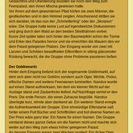
Gedächtnis und Orientierung wussten sie noch den Weg zum
Feenpalast, den ihnen Mischa gewiesen hatte.
Vor ihnen auf dem gewundenen Pfad hörten sie zwei Männer, die
gestikulierten und in den Himmel zeigten. Anscheinend stritten sie
sich darüber, ob das nun der „Schmetterling“ oder der „Skorpion“
wäre. Die Gruppe hatte keine Lust auf irgendwelche Diskussionen
und ging durch den Wald an den beiden Streithähnen vorbei.
Kurze Zeit später taten sich hinter den Baumwipfeln schon die Türme
und Erker des Palastes hervor und sie erreichten die Mauern des vor
dem Palast gelegenen Platzes. Der Eingang wurde von zwei mit
Lanzen und Schilden bewaffneten Elfenrittern in silbrig glänzender
Rüstung bewacht, die die Gruppe ohne Probleme passieren ließen.
Der Goblinmarkt
Hinter dem Eingang befand sich der sogenannte Goblinmarkt, auf
dem sich aber nicht nur Goblins sondern auch Oger, Wichte, Pixies,
elfische Damen und weitere Feenwesen tummelten. Nandus wurde
auf einen Stand aufmerksam, bei dem ein kleiner Wicht auf der
Auslage stand und Zaubertricks feilbot. Auf Nachfrage verriet er den
Preis: Die erste Person, die einen Zuhause begrüße. Nandus
überlegte kurz, lehnte aber dankend ab. Ein weiterer Stand erregte
die Aufmerksamkeit der Gruppe. Eine ehrwürdige Elfendame saß
hinter einem Pult Bücher und Schriftrollen und bot diverse Namen an.
Der Preis wäre ganz klar: Ein Name für einen Namen. Die Gruppe
verstand dieses ganze Getue um die Namen nicht und machte sich
weiter auf den Weg zum etwas höher gelegenen Palast.
An dessen Eingang waren zwei Wachen postiert: Ein dicker Oger