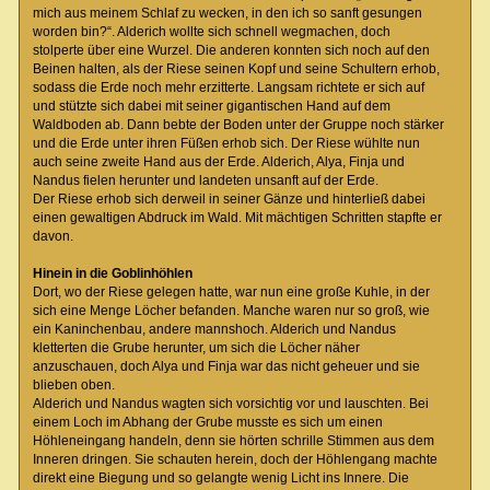
mich aus meinem Schlaf zu wecken, in den ich so sanft gesungen
worden bin?“. Alderich wollte sich schnell wegmachen, doch
stolperte über eine Wurzel. Die anderen konnten sich noch auf den
Beinen halten, als der Riese seinen Kopf und seine Schultern erhob,
sodass die Erde noch mehr erzitterte. Langsam richtete er sich auf
und stützte sich dabei mit seiner gigantischen Hand auf dem
Waldboden ab. Dann bebte der Boden unter der Gruppe noch stärker
und die Erde unter ihren Füßen erhob sich. Der Riese wühlte nun
auch seine zweite Hand aus der Erde. Alderich, Alya, Finja und
Nandus fielen herunter und landeten unsanft auf der Erde.
Der Riese erhob sich derweil in seiner Gänze und hinterließ dabei
einen gewaltigen Abdruck im Wald. Mit mächtigen Schritten stapfte er
davon.
Hinein in die Goblinhöhlen
Dort, wo der Riese gelegen hatte, war nun eine große Kuhle, in der
sich eine Menge Löcher befanden. Manche waren nur so groß, wie
ein Kaninchenbau, andere mannshoch. Alderich und Nandus
kletterten die Grube herunter, um sich die Löcher näher
anzuschauen, doch Alya und Finja war das nicht geheuer und sie
blieben oben.
Alderich und Nandus wagten sich vorsichtig vor und lauschten. Bei
einem Loch im Abhang der Grube musste es sich um einen
Höhleneingang handeln, denn sie hörten schrille Stimmen aus dem
Inneren dringen. Sie schauten herein, doch der Höhlengang machte
direkt eine Biegung und so gelangte wenig Licht ins Innere. Die