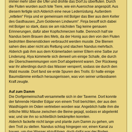
immer mehr über die Ufer und drohte das Dorf zu überfluten. Durch
die Fluten wurden auch tote Tiere, wie ein Auerochse angespült. Aus
diesem fertigte sich Alderich eine neue Lederrüstung. Außerdem
„retteten“ Finja und er gemeinsam mit Bolger das Bier aus dem Keller
des Gasthauses „Zum Goldenen Lindwurm“. Finja besoff sich dabei
mit Bolger so stark, dass sie am nächsten Tag keine genauen
Erinnerungen, dafür aber Kopfschmerzen hatte. Dennoch half sie
Nandus beim Brauen des Mets, da der Honig aus den von den Fluten
bedrohten Bienenstöcken verbraucht werden musste. Die Bienen
sahen dies aber nicht als Rettung und stachen Nandus mehrfach.
Alderich gab ihm aus dem Krämerladen seiner Eltern eine Salbe zur
Linderung. Alya kümmerte sich derweil um einige Schafe, die durch
die Überschwemmungen vom Dorf abgetrennt waren. Der Rückweg
war ihr allerdings durch das Wasser versperrt, sodass sie durch den
Wald musste. Dort fand sie erste Spuren des Trolls: Er hatte einige
Baumstämme einfach herausgerissen, was von seiner unfassbaren
Kraft zeugte.
Auf zum Damm
Die Dorfgemeinschaft versammelte sich in der Taverne. Dort konnte
der fahrende Händler Edgar von einem Troll berichten, der aus den
Waidhügeln im Osten vertrieben worden war. Angeblich hatte ihm die
örtliche Miliz Mäuse zwischen die Beine gejagt, sodass er abgelenkt
war, und sie ihn so schließlich bekämpfen konnten.
Alderich fackelte nicht lange und plante zum Damm zu gehen, um
den Troll zu stellen. Nandus schlug hingegen vor, einen Kanal zu
bauen, um das Wasser abzuführen, doch dafür war der Boden