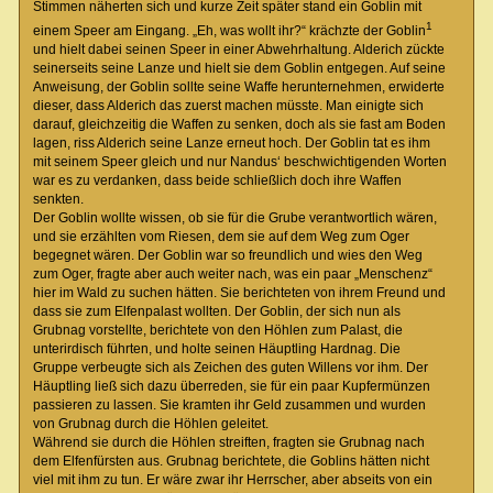
Stimmen näherten sich und kurze Zeit später stand ein Goblin mit
1
einem Speer am Eingang. „Eh, was wollt ihr?“ krächzte der Goblin
und hielt dabei seinen Speer in einer Abwehrhaltung. Alderich zückte
seinerseits seine Lanze und hielt sie dem Goblin entgegen. Auf seine
Anweisung, der Goblin sollte seine Waffe herunternehmen, erwiderte
dieser, dass Alderich das zuerst machen müsste. Man einigte sich
darauf, gleichzeitig die Waffen zu senken, doch als sie fast am Boden
lagen, riss Alderich seine Lanze erneut hoch. Der Goblin tat es ihm
mit seinem Speer gleich und nur Nandus‘ beschwichtigenden Worten
war es zu verdanken, dass beide schließlich doch ihre Waffen
senkten.
Der Goblin wollte wissen, ob sie für die Grube verantwortlich wären,
und sie erzählten vom Riesen, dem sie auf dem Weg zum Oger
begegnet wären. Der Goblin war so freundlich und wies den Weg
zum Oger, fragte aber auch weiter nach, was ein paar „Menschenz“
hier im Wald zu suchen hätten. Sie berichteten von ihrem Freund und
dass sie zum Elfenpalast wollten. Der Goblin, der sich nun als
Grubnag vorstellte, berichtete von den Höhlen zum Palast, die
unterirdisch führten, und holte seinen Häuptling Hardnag. Die
Gruppe verbeugte sich als Zeichen des guten Willens vor ihm. Der
Häuptling ließ sich dazu überreden, sie für ein paar Kupfermünzen
passieren zu lassen. Sie kramten ihr Geld zusammen und wurden
von Grubnag durch die Höhlen geleitet.
Während sie durch die Höhlen streiften, fragten sie Grubnag nach
dem Elfenfürsten aus. Grubnag berichtete, die Goblins hätten nicht
viel mit ihm zu tun. Er wäre zwar ihr Herrscher, aber abseits von ein