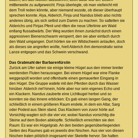
mittlerweile zu aufgeweicht. Finja überlegte, ob man vielleicht mit
dem Troll reden könnte, aber niemand wusste, ob dieser überhaupt
sprechen konnte. Alya, Alderich, Finja und Nandus blieb also nichts
anderes übrig, als sich selbst zum Damm zu machen. So sattelten sie
Alderichs und Finjas Pferd und ritten die neue Uferlinie am Wald
entlang flussabwärts. Der Weg wurden ihnen zunächst durch einen
aggressiven Bienenschwarm versperrt, den sie aber einfach durch
den Wald umgangen. Dort hörten sie ein Wildschwein anlaufen, doch
als dieses sie angreifen wollte, hielt Alderich ihm demonstrativ seine
Lanze entgegen und das Schwein verschwand.
Das Grabmahl der Barbarenfürstin
Zurück am Ufer sahen sie einige kleine Hügel aus den immer breiter
werdenden Fluten herausragen. Bei einem Hügel war eine Flanke
weggespült worden und offenbarte einen gemauerten Eingang in
den Hügel. Die Gruppe watete mit den Pferden durch das Wasser
hinüber. Alderich rief hinein, hörte aber nur sein eigenes Echo und
ein Klackern. Nandus zauberte eine Lichtkugel herbei und so
konnten sie das Innere erblicken: Es gab einen langen Gang, der
schließlich in einem größeren Raum endete, in dem ein Altar, Sarg
oder Podest aus Stein stand. Das Klackern von zuvor hörte auf.
Vorsichtig wagten sich die vier vor, wobei Nandus vorsichtig die
Steine auf dem Boden abklopfte. Schließlich erreichten sie den
Raum: Es war ein Hügelgrab. An den beiden gegenüberliegenden
Seiten des Raumes gab es jeweils drei Nischen. Aus vier von diesen
Nischen traten plötzlich insgesamt vier Skelette hervor. Sie hatten