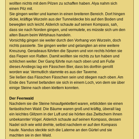
wollten nichts mit dem Pilzen zu schaffen haben. Alya nahm sich
einen Pilz mit.
Sie gingen weiter und kamen in einen breiteren Bereich. Dort hingen
dicke, kräftige Wurzeln aus der Tunneldecke bis auf den Boden und
bewegten sich leicht. Alderich schaute auf seinen Kompass, sah,
dass sie nach Norden gingen, und vermutete, es müsste sich um den
alten Baum beim Wirtshaus handeln.
Vorsichtig gingen sie weiter durch den Vorhang von Wurzeln, doch
nichts passierte. Sie gingen weiter und gelangten an eine weitere
Kreuzung. Geradeaus führten die Spuren und von rechts hörten sie
das Fiepen von Ratten. Damit wollten sie nichts zu tun haben und
schlichen weiter. Der Gang führte nun nach oben und am Fuße
dieses Anstiegs lag ein Fässchen Bier, dass bis dorthin gerollt
worden war. Vermutlich stammte es aus der Taverne.
Sie ließen das Fässchen Fässchen sein und stiegen nach oben. Am
Ende des Tunnel befanden sie sich in einem Loch, von dem sie über
einige Steine nach oben klettern konnten.
Der Feenwald
Nachdem sie die Steine hinaufgeklettert waren, erblickten sie einen
fantastischen Wald: Die Bäume waren groß und kräftig, überall lag
ein leichtes Glitzern in der Luft und sie hörten das Zwitschern ihnen
unbekannter Vögel. Alderich schaute auf seinen Kompass, dessen
Nadel sich wie wild drehte, selbst nachdem er auf den Kompass
haute. Nandus steckte sich die Laterne an den Gürtel und sie
machten sie in den Wald.