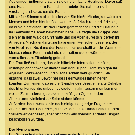
Aus einiger Entfernung sahen sie eine einfache Holzhütte. Davor saß
eine Frau, die ein paar Kaninchen häutete. Sie näherten sich
vorsichtig und sprachen die Frau an.
Mit sanfter Stimme stellte sie sich vor: Sie hieße Mischa, sie wäre ein
Mensch und lebte hier im Feenwandel. Auf Nachfrage erklärte sie,
dass sie einst einer Elfe das Leben gerettet hätte und die Erlaubnis
im Feenwald zu leben bekommen hätte. Sie fragte die Gruppe, was
sie hier in den Wald geführt hätte und die Abenteurer schilderten ihr
Anliegen. Mischa erklärte, sie hätte einen Menschen gesehen, der
von Goblins in Richtung des Feenpalasts geschafft wurde. Wenn der
Mensch einen Feenhandel nicht einhalten wollte, würde er
vermutlich zum Elfenkönig gebracht.
Die Frau ließ erahnen, dass sie hilfreiche Informationen hätte,
verlangte aber etwas kostbares von der Gruppe. Daraufhin gab ihr
Alya den Spitzwegerich und Mischa schien sehr glücklich. Sie
erzählte, dass zwei Bewohner des Feenwaldes ihnen helfen
könnten. Zum einen gab es die Nymphe des Sees, eine alte Geliebte
des Elfenkönigs, die unbedingt wieder mit ihm zusammen kommen
wollte. Zum anderen gab es einen kräftigen Oger, der den
Abenteurern vielleicht zur Seite stehen könnte.
Außerdem beantwortete sie noch einige neugierige Fragen der
Abenteurer zum Feenreich, zum Beispiel dass Handel einen hohen
Stellenwert genossen, aber nicht mit Geld sondern anderen Dingen
beschlossen wurden.
Der Nymphensee
Die Gruppe bedankte sich und ging in die Richtung des