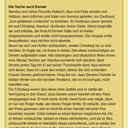
Die Suche nach Derwin
Nandus und seine Freunde Alderich, Alya und Finja wurden von
Aldbuin, dem örtlichen und Vater von Nandus gebeten, ins Gasthaus
„Zum goldenen Lindwurm“ zu kommen. Im Gasthaus waren gerade
bis auf Chlodwig, Nandus‘ Großvater, keine Gäste. Albuin begrüßte
sie und erklärte, der Knecht Derwin hätte sich im Keller
eingeschlossen und wollte nicht herauskommen. Die Gruppe sollte
herausfinden, was mit ihm nicht stimmte.
Bevor sie sich zum Keller aufmachten, winkte Chlodwig sie zu sich
herüber. Er fragte sie, ob ihnen in letzter Zeit etwas merkwürdiges an
Derwin aufgefallen wäre. Alle überlegten und tatsächlich fielen ihnen
eine Menge Sachen auf: Nandus wunderte sich darüber, dass
Derwin jeden Tag ein Ei auf seiner Türschwelle fand. Alya erinnert
sich daran, dass im Laufe des letzten Jahres die drei schönsten
Frauen Derwin geküsst haben. Finja fiel ein, dass Derwins Familie im
letzten Winter von der leichten Pestilenz, die es im Dorf gab, nicht
betroffen war.
Für Chlodwig waren das etwas viele Zufälle und er stellte die
Vermutung in den Raum, dass Derwin einen Handel mit den Feen
eingegangen war. Er hielt seine rechte Hand hoch und zeigte, dass
er nur vier Finger hatte; der kleine Finger fehlte. Er erklärte, dies wäre
der Preis gewesen, den er einst für einen Handel mit einer Fee
bezahlen musste. Dafür bekam er einen kleinen magischen Ast. Als
er diesen umtauschte, bekam er etwas wertvolleres, und als er dies
umtauschte bekam er ebenfalls etwas wertvolleres, und so weiter, bis