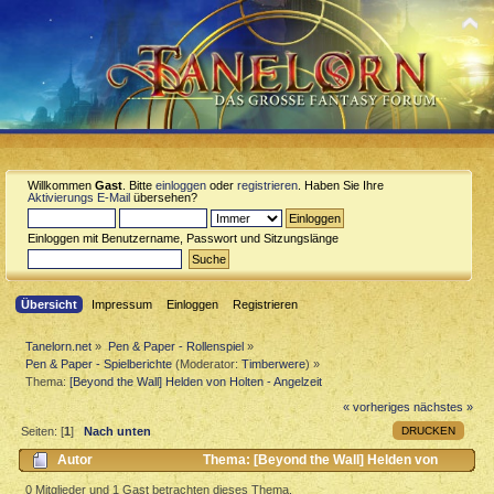
Willkommen
Gast
. Bitte
einloggen
oder
registrieren
. Haben Sie Ihre
Aktivierungs E-Mail
übersehen?
Einloggen mit Benutzername, Passwort und Sitzungslänge
Übersicht
Impressum
Einloggen
Registrieren
Tanelorn.net
»
Pen & Paper - Rollenspiel
»
Pen & Paper - Spielberichte
(Moderator:
Timberwere
) »
Thema:
[Beyond the Wall] Helden von Holten - Angelzeit
« vorheriges
nächstes »
DRUCKEN
Seiten: [
1
]
Nach unten
Autor
Thema: [Beyond the Wall] Helden von
Holten - Angelzeit (Gelesen 4799 mal)
0 Mitglieder und 1 Gast betrachten dieses Thema.