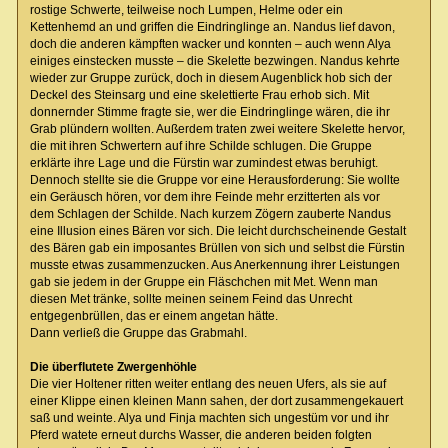
rostige Schwerte, teilweise noch Lumpen, Helme oder ein
Kettenhemd an und griffen die Eindringlinge an. Nandus lief davon,
doch die anderen kämpften wacker und konnten – auch wenn Alya
einiges einstecken musste – die Skelette bezwingen. Nandus kehrte
wieder zur Gruppe zurück, doch in diesem Augenblick hob sich der
Deckel des Steinsarg und eine skelettierte Frau erhob sich. Mit
donnernder Stimme fragte sie, wer die Eindringlinge wären, die ihr
Grab plündern wollten. Außerdem traten zwei weitere Skelette hervor,
die mit ihren Schwertern auf ihre Schilde schlugen. Die Gruppe
erklärte ihre Lage und die Fürstin war zumindest etwas beruhigt.
Dennoch stellte sie die Gruppe vor eine Herausforderung: Sie wollte
ein Geräusch hören, vor dem ihre Feinde mehr erzitterten als vor
dem Schlagen der Schilde. Nach kurzem Zögern zauberte Nandus
eine Illusion eines Bären vor sich. Die leicht durchscheinende Gestalt
des Bären gab ein imposantes Brüllen von sich und selbst die Fürstin
musste etwas zusammenzucken. Aus Anerkennung ihrer Leistungen
gab sie jedem in der Gruppe ein Fläschchen mit Met. Wenn man
diesen Met tränke, sollte meinen seinem Feind das Unrecht
entgegenbrüllen, das er einem angetan hätte.
Dann verließ die Gruppe das Grabmahl.
Die überflutete Zwergenhöhle
Die vier Holtener ritten weiter entlang des neuen Ufers, als sie auf
einer Klippe einen kleinen Mann sahen, der dort zusammengekauert
saß und weinte. Alya und Finja machten sich ungestüm vor und ihr
Pferd watete erneut durchs Wasser, die anderen beiden folgten