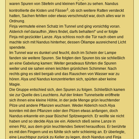
waren Spuren von Stiefeln und kleinen Füßen zu sehen. Nandus
1
kontrollierte die Kisten und Fässer
, ob sich weitere Ratten versteckt
hatten, Sachen fehlten oder etwas verschmutzt war, doch alles war in
Ordnung.
Finja vermutete einen Schatz im Tunnel und ging vorsichtig voran.
Alderich rief daraufhin „Wers findet, darfs behalten!“ und er folgte
Finja mit gezückter Lanze. Alya schloss noch die Tür nach oben und
machte sich mit Nandus hinterher, dessen Öllampe ausreichend Licht
spendete.
Im Tunnel war es dunkel und feucht, doch im Schein der Lampe
fanden sie weitere Spuren. Sie folgten den Spuren bis sie schließlich
an eine Gabelung kamen: Weiter geradeaus führten die Spuren
weiter und sie sahen einen leichten grünlichen Schimmer. Nach
rechts ging es steil bergab und das Rauschen von Wasser war zu
hören. Alya und Nandus konzentrierten sich, spürten aber keine
Magie.
Die Gruppe entschied sich, den Spuren zu folgen. Schließlich kamen
sie zur Quelle des Leuchtens. Auf der linken Tunnelseite eröffnete
sich ihnen eine kleine Höhle, in der jede Menge grün leuchtender
Pilze und andere Pflanzen wuchsen. Weder Alderich noch Alya
konnten mit den Pflanzen oder den Pilzen etwas anfangen, doch
Nandus erkannte ein paar Büschel Spitzwegerich. Er wollte sie nicht
haben und so steckte Alya sie ein. Alderich stieß seine Lanze in
einen Pilz, aus dem grün leuchtendes Sekret herausfloss. Er berührte
es mit den Fingern und es fühlte sich sehr schleimig an. Er überlegte,
eine Leuchtspur zurück zu Keller zu legen, doch Nandus und Finja