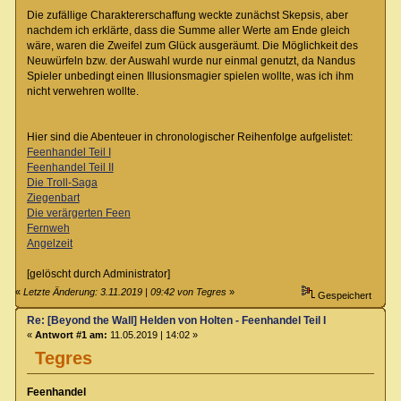
Die zufällige Charaktererschaffung weckte zunächst Skepsis, aber
nachdem ich erklärte, dass die Summe aller Werte am Ende gleich
wäre, waren die Zweifel zum Glück ausgeräumt. Die Möglichkeit des
Neuwürfeln bzw. der Auswahl wurde nur einmal genutzt, da Nandus
Spieler unbedingt einen Illusionsmagier spielen wollte, was ich ihm
nicht verwehren wollte.
Hier sind die Abenteuer in chronologischer Reihenfolge aufgelistet:
Feenhandel Teil I
Feenhandel Teil II
Die Troll-Saga
Ziegenbart
Die verärgerten Feen
Fernweh
Angelzeit
[gelöscht durch Administrator]
«
Letzte Änderung: 3.11.2019 | 09:42 von Tegres
»
Gespeichert
Re: [Beyond the Wall] Helden von Holten - Feenhandel Teil I
«
Antwort #1 am:
11.05.2019 | 14:02 »
Tegres
Feenhandel