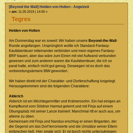
[Beyond the Wall] Helden von Holten - Angelzeit
«
am:
11.05.2019 | 14:00 »
Tegres
Helden von Holten
Am Donnerstag war es soweit: Wir haben unsere
Beyond-the-Wall
-
Runde angefangen. Ursprünglich wollte ich Standard-Fantasy-
Kaufabenteuer miteinander verbinden und mein eigenes Fantasy-
BRP bauen, aber das wäre zum Einen mit viel Aufwand verbunden
gewesen und zum anderen waren die Kaufabenteuer, die ich so
parat hatte, einfach nicht gut genug. Deswegen ist es doch das
vorbereitungsärmere BtW geworden.
Wir haben direkt mit der Charakter- und Dorferschaffung losgelegt.
Herausgekommen sind die folgenden Charaktere:
Alderich
Alderich ist ein Möchtegernritter und Krämerssohn. Ein hat einiges an
Kampfkunst vom Söldner Harmut gelernt und mit Finja auf einem
Übungsplatz mit seiner Lanze trainiert. Manchmal ritt er auch aus, um
alleine zu üben.
Gemeinsam mit Finja und Nandus erschlug er einen Briganten, der
die Gegend um das Dorf terrorisierte und die Umsätze seiner Eltern
einbrechen ließ. Hier zeigte sich: Er ist durch nichts unterzukriegen.