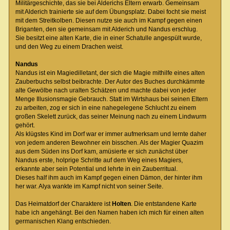
Militärgeschichte, das sie bei Alderichs Eltern erwarb. Gemeinsam
mit Alderich trainierte sie auf dem Übungsplatz. Dabei focht sie meist
mit dem Streitkolben. Diesen nutze sie auch im Kampf gegen einen
Briganten, den sie gemeinsam mit Alderich und Nandus erschlug.
Sie besitzt eine alten Karte, die in einer Schatulle angespült wurde,
und den Weg zu einem Drachen weist.
Nandus
Nandus ist ein Magiedilletant, der sich die Magie mithilfe eines alten
Zauberbuchs selbst beibrachte. Der Autor des Buches durchkämmte
alte Gewölbe nach uralten Schätzen und machte dabei von jeder
Menge Illusionsmagie Gebrauch. Statt im Wirtshaus bei seinen Eltern
zu arbeiten, zog er sich in eine nahegelegene Schlucht zu einem
großen Skelett zurück, das seiner Meinung nach zu einem Lindwurm
gehört.
Als klügstes Kind im Dorf war er immer aufmerksam und lernte daher
von jedem anderen Bewohner ein bisschen. Als der Magier Quazim
aus dem Süden ins Dorf kam, amüsierte er sich zunächst über
Nandus erste, holprige Schritte auf dem Weg eines Magiers,
erkannte aber sein Potential und lehrte in ein Zauberritual.
Dieses half ihm auch im Kampf gegen einen Dämon, der hinter ihm
her war. Alya wankte im Kampf nicht von seiner Seite.
Das Heimatdorf der Charaktere ist
Holten
. Die entstandene Karte
habe ich angehängt. Bei den Namen haben ich mich für einen alten
germanischen Klang entschieden.