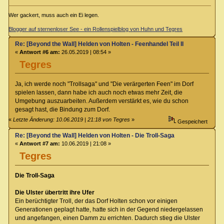
Wer gackert, muss auch ein Ei legen.
Blogger auf sternenloser See - ein Rollenspielblog von Huhn und Tegres
Re: [Beyond the Wall] Helden von Holten - Feenhandel Teil II
«
Antwort #6 am:
26.05.2019 | 08:54 »
Tegres
Ja, ich werde noch "Trollsaga" und "Die verärgerten Feen" im Dorf
spielen lassen, dann habe ich auch noch etwas mehr Zeit, die
Umgebung auszuarbeiten. Außerdem verstärkt es, wie du schon
gesagt hast, die Bindung zum Dorf.
«
Letzte Änderung: 10.06.2019 | 21:18 von Tegres
»
Gespeichert
Re: [Beyond the Wall] Helden von Holten - Die Troll-Saga
«
Antwort #7 am:
10.06.2019 | 21:08 »
Tegres
Die Troll-Saga
Die Ulster übertritt ihre Ufer
Ein berüchtigter Troll, der das Dorf Holten schon vor einigen
Generationen geplagt hatte, hatte sich in der Gegend niedergelassen
und angefangen, einen Damm zu errichten. Dadurch stieg die Ulster