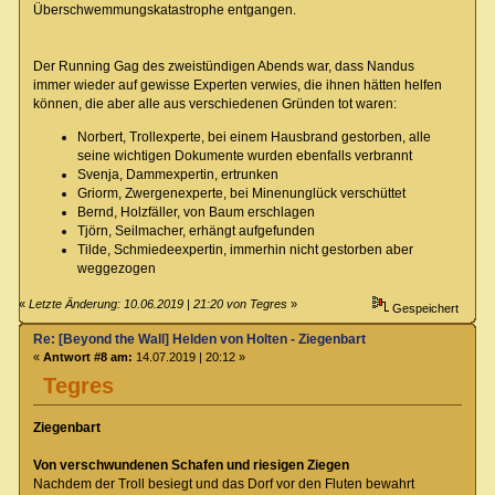
Überschwemmungskatastrophe entgangen.
Der Running Gag des zweistündigen Abends war, dass Nandus
immer wieder auf gewisse Experten verwies, die ihnen hätten helfen
können, die aber alle aus verschiedenen Gründen tot waren:
Norbert, Trollexperte, bei einem Hausbrand gestorben, alle
seine wichtigen Dokumente wurden ebenfalls verbrannt
Svenja, Dammexpertin, ertrunken
Griorm, Zwergenexperte, bei Minenunglück verschüttet
Bernd, Holzfäller, von Baum erschlagen
Tjörn, Seilmacher, erhängt aufgefunden
Tilde, Schmiedeexpertin, immerhin nicht gestorben aber
weggezogen
«
Letzte Änderung: 10.06.2019 | 21:20 von Tegres
»
Gespeichert
Re: [Beyond the Wall] Helden von Holten - Ziegenbart
«
Antwort #8 am:
14.07.2019 | 20:12 »
Tegres
Ziegenbart
Von verschwundenen Schafen und riesigen Ziegen
Nachdem der Troll besiegt und das Dorf vor den Fluten bewahrt