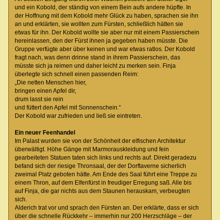
und ein Kobold, der ständig von einem Bein aufs andere hüpfte. In
der Hoffnung mit dem Kobold mehr Glück zu haben, sprachen sie ihn
an und erklärten, sie wollten zum Fürsten, schließlich hätten sie
etwas für ihn. Der Kobold wollte sie aber nur mit einem Passierschein
hereinlassen, den der Fürst ihnen ja gegeben haben müsste. Die
Gruppe verfügte aber über keinen und war etwas ratlos. Der Kobold
fragt nach, was denn drinne stand in ihrem Passierschein, das
müsste sich ja reimen und daher leicht zu merken sein. Finja
überlegte sich schnell einen passenden Reim:
„Die netten Menschen hier,
bringen einen Apfel dir,
drum lasst sie rein
und füttert den Apfel mit Sonnenschein.“
Der Kobold war zufrieden und ließ sie eintreten.
Ein neuer Feenhandel
Im Palast wurden sie von der Schönheit der elfischen Architektur
überwältigt. Höhe Gänge mit Marmorauskleidung und fein
gearbeiteten Statuen taten sich links und rechts auf. Direkt geradezu
befand sich der riesige Thronsaal, der der Dorftaverne sicherlich
zweimal Platz geboten hätte. Am Ende des Saal führt eine Treppe zu
einem Thron, auf dem Elfenfürst in freudiger Erregung saß. Alle bis
auf Finja, die gar nichts aus dem Staunen herauskam, verbeugten
sich.
Alderich trat vor und sprach den Fürsten an. Der erklärte, dass er sich
über die schnelle Rückkehr – immerhin nur 200 Herzschläge – der