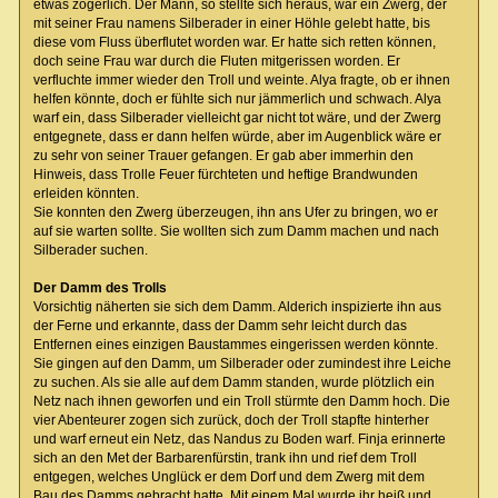
etwas zögerlich. Der Mann, so stellte sich heraus, war ein Zwerg, der
mit seiner Frau namens Silberader in einer Höhle gelebt hatte, bis
diese vom Fluss überflutet worden war. Er hatte sich retten können,
doch seine Frau war durch die Fluten mitgerissen worden. Er
verfluchte immer wieder den Troll und weinte. Alya fragte, ob er ihnen
helfen könnte, doch er fühlte sich nur jämmerlich und schwach. Alya
warf ein, dass Silberader vielleicht gar nicht tot wäre, und der Zwerg
entgegnete, dass er dann helfen würde, aber im Augenblick wäre er
zu sehr von seiner Trauer gefangen. Er gab aber immerhin den
Hinweis, dass Trolle Feuer fürchteten und heftige Brandwunden
erleiden könnten.
Sie konnten den Zwerg überzeugen, ihn ans Ufer zu bringen, wo er
auf sie warten sollte. Sie wollten sich zum Damm machen und nach
Silberader suchen.
Der Damm des Trolls
Vorsichtig näherten sie sich dem Damm. Alderich inspizierte ihn aus
der Ferne und erkannte, dass der Damm sehr leicht durch das
Entfernen eines einzigen Baustammes eingerissen werden könnte.
Sie gingen auf den Damm, um Silberader oder zumindest ihre Leiche
zu suchen. Als sie alle auf dem Damm standen, wurde plötzlich ein
Netz nach ihnen geworfen und ein Troll stürmte den Damm hoch. Die
vier Abenteurer zogen sich zurück, doch der Troll stapfte hinterher
und warf erneut ein Netz, das Nandus zu Boden warf. Finja erinnerte
sich an den Met der Barbarenfürstin, trank ihn und rief dem Troll
entgegen, welches Unglück er dem Dorf und dem Zwerg mit dem
Bau des Damms gebracht hatte. Mit einem Mal wurde ihr heiß und