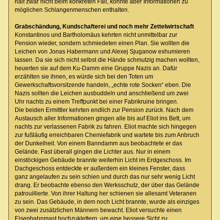
half zwar nicht beim konkreten Fall, konnte aber Informationen zu
möglichen Schlangenmenschen enthalten.
Grabschändung, Kundschafterei und noch mehr Zettelwirtschaft
Konstantinos und Bartholomäus kehrten nicht unmittelbar zur
Pension wieder, sondern schmiedeten einen Plan. Sie wollten die
Leichen von Jonas Habermann und Alexej Sjuganow exhumieren
lassen. Da sie sich nicht selbst die Hände schmutzig machen wollten,
heuerten sie auf dem Ku-Damm eine Gruppe Nazis an. Dafür
erzählten sie ihnen, es würde sich bei den Toten um
Gewerkschaftsvorsitzende handeln, „echte rote Socken“ eben. Die
Nazis sollten die Leichen ausbuddeln und anschließend um zwei
Uhr nachts zu einem Treffpunkt bei einer Fabrikruine bringen.
Die beiden Ermittler kehrten endlich zur Pension zurück. Nach dem
Austausch aller Informationen gingen alle bis auf Eliot ins Bett, um
nachts zur verlassenen Fabrik zu fahren. Eliot machte sich hingegen
zur fußläufig erreichbaren Chemiefabrik und wartete bis zum Anbruch
der Dunkelheit. Von einem Banndamm aus beobachtete er das
Gelände. Fast überall gingen die Lichter aus. Nur in einem
einstöckigen Gebäude brannte weiterhin Licht im Erdgeschoss. Im
Dachgeschoss entdeckte er außerdem ein kleines Fenster, dass
ganz angelaufen zu sein schien und durch das nur sehr wenig Licht
drang. Er beobachte ebenso den Werksschutz, der über das Gelände
patrouillierte. Von ihrer Haltung her schienen sie allesamt Veteranen
zu sein. Das Gebäude, in dem noch Licht brannte, wurde als einziges
von zwei zusätzlichen Männern bewacht. Eliot versuchte einen
Eisenbahnmast hochzuklettern, um eine bessere Sicht zu