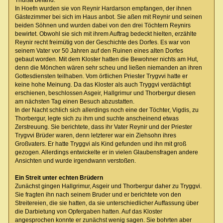
In Hoefn wurden sie von Reynir Hardarson empfangen, der ihnen
Gästezimmer bei sich im Haus anbot. Sie aßen mit Reynir und seinen
beiden Söhnen und wurden dabei von den drei Töchtern Reynirs
bewirtet. Obwohl sie sich mit ihrem Auftrag bedeckt hielten, erzählte
Reynir recht freimütig von der Geschichte des Dorfes. Es war von
seinem Vater vor 50 Jahren auf den Ruinen eines alten Dorfes
gebaut worden. Mit dem Kloster hatten die Bewohner nichts am Hut,
denn die Mönchen wären sehr scheu und ließen niemanden an ihren
Gottesdiensten teilhaben. Vom örtlichen Priester Trygvvi hatte er
keine hohe Meinung. Da das Kloster als auch Tryggvi verdächtigt
erschienen, beschlossen Asgeir, Hallgrimur und Thorbergur diesen
am nächsten Tag einen Besuch abzustatten.
In der Nacht schlich sich allerdings noch eine der Töchter, Vigdis, zu
Thorbergur, legte sich zu ihm und suchte anscheinend etwas
Zerstreuung. Sie berichtete, dass ihr Vater Reynir und der Priester
Trygvvi Brüder waren, denn letzterer war ein Ziehsohn ihres
Großvaters. Er hatte Tryggvi als Kind gefunden und ihn mit groß
gezogen. Allerdings entwickelte er in vielen Glaubensfragen andere
Ansichten und wurde irgendwann verstoßen.
Ein Streit unter echten Brüdern
Zunächst gingen Hallgrimur, Asgeir und Thorbergur daher zu Tryggvi.
Sie fragten ihn nach seinem Bruder und er berichtete von den
Streitereien, die sie hatten, da sie unterschiedlicher Auffassung über
die Darbietung von Opfergaben hatten. Auf das Kloster
angesprochen konnte er zunächst wenig sagen. Sie bohrten aber