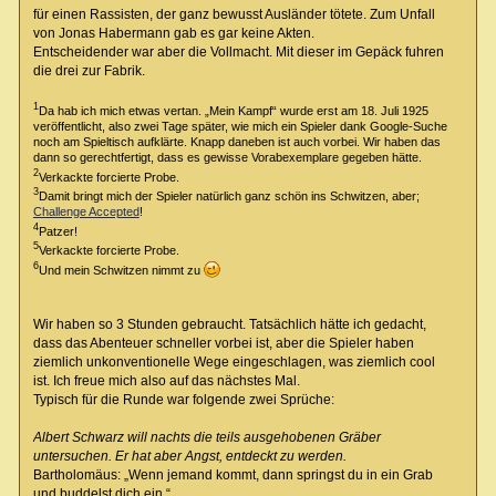
für einen Rassisten, der ganz bewusst Ausländer tötete. Zum Unfall
von Jonas Habermann gab es gar keine Akten.
Entscheidender war aber die Vollmacht. Mit dieser im Gepäck fuhren
die drei zur Fabrik.
1
Da hab ich mich etwas vertan. „Mein Kampf“ wurde erst am 18. Juli 1925
veröffentlicht, also zwei Tage später, wie mich ein Spieler dank Google-Suche
noch am Spieltisch aufklärte. Knapp daneben ist auch vorbei. Wir haben das
dann so gerechtfertigt, dass es gewisse Vorabexemplare gegeben hätte.
2
Verkackte forcierte Probe.
3
Damit bringt mich der Spieler natürlich ganz schön ins Schwitzen, aber;
Challenge Accepted
!
4
Patzer!
5
Verkackte forcierte Probe.
6
Und mein Schwitzen nimmt zu
Wir haben so 3 Stunden gebraucht. Tatsächlich hätte ich gedacht,
dass das Abenteuer schneller vorbei ist, aber die Spieler haben
ziemlich unkonventionelle Wege eingeschlagen, was ziemlich cool
ist. Ich freue mich also auf das nächstes Mal.
Typisch für die Runde war folgende zwei Sprüche:
Albert Schwarz will nachts die teils ausgehobenen Gräber
untersuchen. Er hat aber Angst, entdeckt zu werden.
Bartholomäus: „Wenn jemand kommt, dann springst du in ein Grab
und buddelst dich ein.“