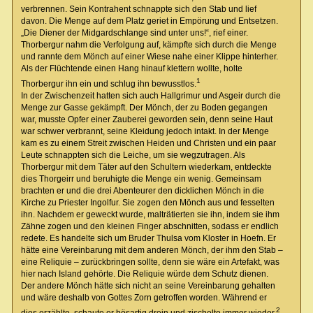
verbrennen. Sein Kontrahent schnappte sich den Stab und lief
davon. Die Menge auf dem Platz geriet in Empörung und Entsetzen.
„Die Diener der Midgardschlange sind unter uns!“, rief einer.
Thorbergur nahm die Verfolgung auf, kämpfte sich durch die Menge
und rannte dem Mönch auf einer Wiese nahe einer Klippe hinterher.
Als der Flüchtende einen Hang hinauf klettern wollte, holte
1
Thorbergur ihn ein und schlug ihn bewusstlos.
In der Zwischenzeit hatten sich auch Hallgrimur und Asgeir durch die
Menge zur Gasse gekämpft. Der Mönch, der zu Boden gegangen
war, musste Opfer einer Zauberei geworden sein, denn seine Haut
war schwer verbrannt, seine Kleidung jedoch intakt. In der Menge
kam es zu einem Streit zwischen Heiden und Christen und ein paar
Leute schnappten sich die Leiche, um sie wegzutragen. Als
Thorbergur mit dem Täter auf den Schultern wiederkam, entdeckte
dies Thorgeirr und beruhigte die Menge ein wenig. Gemeinsam
brachten er und die drei Abenteurer den dicklichen Mönch in die
Kirche zu Priester Ingolfur. Sie zogen den Mönch aus und fesselten
ihn. Nachdem er geweckt wurde, malträtierten sie ihn, indem sie ihm
Zähne zogen und den kleinen Finger abschnitten, sodass er endlich
redete. Es handelte sich um Bruder Thulsa vom Kloster in Hoefn. Er
hätte eine Vereinbarung mit dem anderen Mönch, der ihm den Stab –
eine Reliquie – zurückbringen sollte, denn sie wäre ein Artefakt, was
hier nach Island gehörte. Die Reliquie würde dem Schutz dienen.
Der andere Mönch hätte sich nicht an seine Vereinbarung gehalten
und wäre deshalb von Gottes Zorn getroffen worden. Während er
2