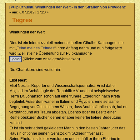
[Pulp Cthulhu] Windungen der Welt - In den Straßen von Providence
«
am:
6.07.2019 | 17:28 »
Tegres
Windungen der Welt
Dies ist ein Intermezzoteil meiner aktuellen Cthulhu-Kampagne, die
mit „
Feind meines Feindes
“ ihren Anfang nahm und nun fortgesetzt
wird. Ziel ist eine Überleitung zur Pulpkampagne
(Klicke zum Anzeigen/Verstecken)
.
Die Charaktere sind weiterhin:
Eliot Nest
Eliot Nest ist Reporter und Wissenschaftsjournalist. Er ist daher
Mitglied im Archäologie der Republik e.V. und hat beispielsweise
Herrn Dr. Johanson schon auf eine frühere Expedition nach Kreta
begleitet. Außerdem war er in Italien und Ägypten. Eine seltsame
Begegnung vor Ort mit einem Wesen, dass Anubis ähnlich sah, hat er
verdrängt und als Traum abgetan. Ebenso ist er im Besitz einer
Reihe obskurer Bücher, denen er aber keinerlei tiefere Bedeutung
zumisst.
Er ist ein sehr adrett gekleideter Mann in den besten Jahren, der das
Haus nicht ohne seinen Gehstock mit Adlergriff verlässt.
Seine Ehefrau ist leider verstorben und so hält er ihren Ehering in