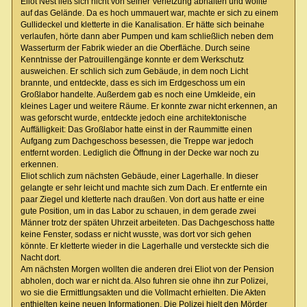
Eliot Nest ließ sich nicht von seiner Verletzung abhalten und wollte
auf das Gelände. Da es hoch ummauert war, machte er sich zu einem
Gullideckel und kletterte in die Kanalisation. Er hätte sich beinahe
verlaufen, hörte dann aber Pumpen und kam schließlich neben dem
Wasserturm der Fabrik wieder an die Oberfläche. Durch seine
Kenntnisse der Patrouillengänge konnte er dem Werkschutz
ausweichen. Er schlich sich zum Gebäude, in dem noch Licht
brannte, und entdeckte, dass es sich im Erdgeschoss um ein
Großlabor handelte. Außerdem gab es noch eine Umkleide, ein
kleines Lager und weitere Räume. Er konnte zwar nicht erkennen, an
was geforscht wurde, entdeckte jedoch eine architektonische
Auffälligkeit: Das Großlabor hatte einst in der Raummitte einen
Aufgang zum Dachgeschoss besessen, die Treppe war jedoch
entfernt worden. Lediglich die Öffnung in der Decke war noch zu
erkennen.
Eliot schlich zum nächsten Gebäude, einer Lagerhalle. In dieser
gelangte er sehr leicht und machte sich zum Dach. Er entfernte ein
paar Ziegel und kletterte nach draußen. Von dort aus hatte er eine
gute Position, um in das Labor zu schauen, in dem gerade zwei
Männer trotz der späten Uhrzeit arbeiteten. Das Dachgeschoss hatte
keine Fenster, sodass er nicht wusste, was dort vor sich gehen
könnte. Er kletterte wieder in die Lagerhalle und versteckte sich die
Nacht dort.
Am nächsten Morgen wollten die anderen drei Eliot von der Pension
abholen, doch war er nicht da. Also fuhren sie ohne ihn zur Polizei,
wo sie die Ermittlungsakten und die Vollmacht erhielten. Die Akten
enthielten keine neuen Informationen. Die Polizei hielt den Mörder