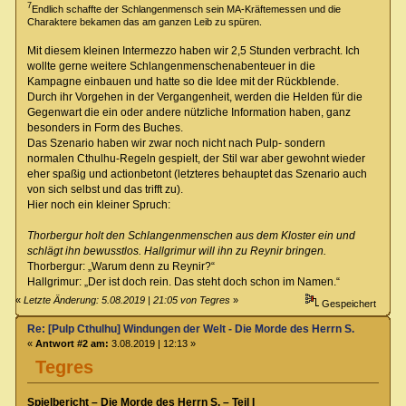
7
Endlich schaffte der Schlangenmensch sein MA-Kräftemessen und die
Charaktere bekamen das am ganzen Leib zu spüren.
Mit diesem kleinen Intermezzo haben wir 2,5 Stunden verbracht. Ich
wollte gerne weitere Schlangenmenschenabenteuer in die
Kampagne einbauen und hatte so die Idee mit der Rückblende.
Durch ihr Vorgehen in der Vergangenheit, werden die Helden für die
Gegenwart die ein oder andere nützliche Information haben, ganz
besonders in Form des Buches.
Das Szenario haben wir zwar noch nicht nach Pulp- sondern
normalen Cthulhu-Regeln gespielt, der Stil war aber gewohnt wieder
eher spaßig und actionbetont (letzteres behauptet das Szenario auch
von sich selbst und das trifft zu).
Hier noch ein kleiner Spruch:
Thorbergur holt den Schlangenmenschen aus dem Kloster ein und
schlägt ihn bewusstlos. Hallgrimur will ihn zu Reynir bringen.
Thorbergur: „Warum denn zu Reynir?“
Hallgrimur: „Der ist doch rein. Das steht doch schon im Namen.“
«
Letzte Änderung: 5.08.2019 | 21:05 von Tegres
»
Gespeichert
Re: [Pulp Cthulhu] Windungen der Welt - Die Morde des Herrn S.
«
Antwort #2 am:
3.08.2019 | 12:13 »
Tegres
Spielbericht – Die Morde des Herrn S. – Teil I