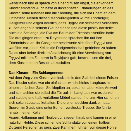
weiter nach und er sprach von einer diffusen Angst, die er vor dem
Kloster empfand. Auch hatte er lückenhaften Erinnerungen an das
Kloster, seine Kindheit und die Siedlung, die sich vor Hoefn an dem
Ort befand. Neben diesen Merkwürdigkeiten wurde Thorbergur,
Hallgrimur und Asgeir deutlich, dass Trygvvi ein seltsames Verhältnis
zu Schlangen in seinem Glauben hatte und diese positiv darstellte –
auch die Schlange, die Eva am Baum der Erkenntnis verführt hatte.
Die drei gingen erneut zu Reynir und sprachen ihn auf ihre
Erkenntnisse an. Ihr Gastgeber beschwerte sich über Tryggvi und
warf ihm vor, einen Keil in die Dorfgemeinschaft getrieben zu haben.
Da es aber keine direkten Abzeichnung für eine Verwicklung von
Trygvvi mit dem Zauberer in Reykjavik gab, beschlossen die drei,
dem Kloster einen Besuch abzustatten.
Das Kloster – Ein Schlangennest
Auf dem Weg zum Kloster versteckten sie den Stab bei einem Felsen.
Das Kloster selbst war ein einfaches, windschiefes Langhaus mit
einem einfachen Zaun. Sie klopften an, bekamen aber keine Antwort
und so machten sie selbst die Tür auf. Im Langhaus war es dunkel
und staubig und halb verfallene Möbel standen herum. Hier schienen
sich selten Leute aufzuhalten. Die drei entdeckten dank ein paar
Spuren im Staub eine unter Bohlen versteckte Treppe. Sie führte
hinab in einen Keller.
Asgeir, Hallgrimur und Thorbergur stiegen hinab und kamen in eine
natürlich Höhle. Diese schien die Schlafstätte von einem halben
Dutzend Personen zu sein. Zwei Kammern führten von dieser Höhle