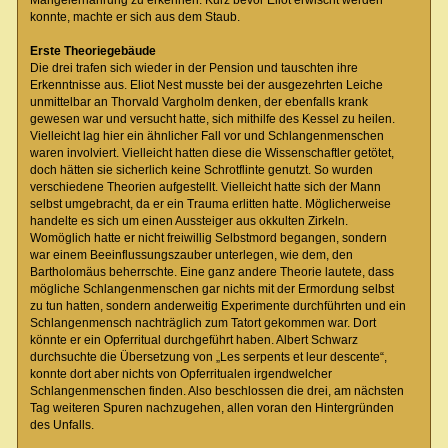
konnte, machte er sich aus dem Staub.
Erste Theoriegebäude
Die drei trafen sich wieder in der Pension und tauschten ihre
Erkenntnisse aus. Eliot Nest musste bei der ausgezehrten Leiche
unmittelbar an Thorvald Vargholm denken, der ebenfalls krank
gewesen war und versucht hatte, sich mithilfe des Kessel zu heilen.
Vielleicht lag hier ein ähnlicher Fall vor und Schlangenmenschen
waren involviert. Vielleicht hatten diese die Wissenschaftler getötet,
doch hätten sie sicherlich keine Schrotflinte genutzt. So wurden
verschiedene Theorien aufgestellt. Vielleicht hatte sich der Mann
selbst umgebracht, da er ein Trauma erlitten hatte. Möglicherweise
handelte es sich um einen Aussteiger aus okkulten Zirkeln.
Womöglich hatte er nicht freiwillig Selbstmord begangen, sondern
war einem Beeinflussungszauber unterlegen, wie dem, den
Bartholomäus beherrschte. Eine ganz andere Theorie lautete, dass
mögliche Schlangenmenschen gar nichts mit der Ermordung selbst
zu tun hatten, sondern anderweitig Experimente durchführten und ein
Schlangenmensch nachträglich zum Tatort gekommen war. Dort
könnte er ein Opferritual durchgeführt haben. Albert Schwarz
durchsuchte die Übersetzung von „Les serpents et leur descente“,
konnte dort aber nichts von Opferritualen irgendwelcher
Schlangenmenschen finden. Also beschlossen die drei, am nächsten
Tag weiteren Spuren nachzugehen, allen voran den Hintergründen
des Unfalls.