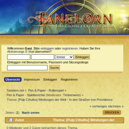
Willkommen
Gast
. Bitte
einloggen
oder
registrieren
. Haben Sie Ihre
Aktivierungs E-Mail
übersehen?
Einloggen mit Benutzername, Passwort und Sitzungslänge
Übersicht
Impressum
Einloggen
Registrieren
Tanelorn.net
»
Pen & Paper - Rollenspiel
»
Pen & Paper - Spielberichte
(Moderator:
Timberwere
) »
Thema:
[Pulp Cthulhu] Windungen der Welt - In den Straßen von Providence
« vorheriges
nächstes »
DRUCKEN
Seiten: [
1
]
Nach unten
Autor
Thema: [Pulp Cthulhu] Windungen der
Welt - In den Straßen von Providence (Gelesen 4951 mal)
0 Mitglieder und 2 Gäste betrachten dieses Thema.