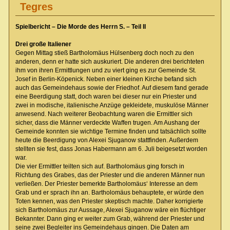
Tegres
Spielbericht – Die Morde des Herrn S.
–
Teil II
Drei große Italiener
Gegen Mittag stieß Bartholomäus Hülsenberg doch noch zu den
anderen, denn er hatte sich auskuriert. Die anderen drei berichteten
ihm von ihren Ermittlungen und zu viert ging es zur Gemeinde St.
Josef in Berlin-Köpenick. Neben einer kleinen Kirche befand sich
auch das Gemeindehaus sowie der Friedhof. Auf diesem fand gerade
eine Beerdigung statt, doch waren bei dieser nur ein Priester und
zwei in modische, italienische Anzüge gekleidete, muskulöse Männer
anwesend. Nach weiterer Beobachtung waren die Ermittler sich
sicher, dass die Männer verdeckte Waffen trugen. Am Aushang der
Gemeinde konnten sie wichtige Termine finden und tatsächlich sollte
heute die Beerdigung von Alexei Sjuganow stattfinden. Außerdem
stellten sie fest, dass Jonas Habermann am 6. Juli beigesetzt worden
war.
Die vier Ermittler teilten sich auf. Bartholomäus ging forsch in
Richtung des Grabes, das der Priester und die anderen Männer nun
verließen. Der Priester bemerkte Bartholomäus‘ Interesse an dem
Grab und er sprach ihn an. Bartholomäus behauptete, er würde den
Toten kennen, was den Priester skeptisch machte. Daher korrigierte
sich Bartholomäus zur Aussage, Alexei Sjuganow wäre ein flüchtiger
Bekannter. Dann ging er weiter zum Grab, während der Priester und
seine zwei Begleiter ins Gemeindehaus gingen. Die Daten am