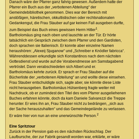
Danach wäre der Pfarrer ganz fahrig gewesen. Außerdem hatte der
Pfarrer ein Buch aus der „verbotenen Abteilung“ der
Gemeindebibliothek genommen. Dies war der Bereich mit
anstößigen, häretischen, okkultistischen oder rechtsnationalen
Gedankengut, die Frau Stauber auf gar keinen Fall ausgeben durfte,
1
zum Beispiel das Buch eines gewissen Herrn Hitler
.
Bartholomäus ging nach oben und lauschte an der Tür. Er hörte
tatsächlich ein Gespräch zwischen dem Pfarrer und den Gardisten,
doch sprachen sie Italienisch. Er konnte aber einzelne Namen
heraushören: „Alexeij Sjuganow“ und „Schreiber e Knödler fabricca“.
Währenddessen erkundigte sich Konstantinos nach dem nächsten
Gottesdienst und wurde auf die Vorabendmesse am Samstagabend
vertröstet. Dann verabschiedeten sich Albert und er.
Bartholomäus kehrte zurück. Er sprach er Frau Stauber auf die
Bücherliste der „verbotenen Abteilung“ an und wollte diese einsehen.
Frau Stauber entschuldigte sich, sagte aber, sie könnte diese Liste
nicht herausgeben. Bartholomäus Hülsenberg fragte weiter mit
Nachdruck, ob er zumindest den Titel des vom Pfarrer ausgeliehenen
Buches erfahren könnte, doch da kam Daniele Salvarezzi die Treppe
herunter. Er wies ihn an, Frau Stauber nicht zu bedrängen, „sich aus
der Sache herauszuhalten“ und das Gemeindegelände zu verlassen.
2
Er wäre hier von nun an eine unerwünschte Person.
Eine Spritztour
Zurück in der Pension gab es den nächsten Rückschlag. Der
Laufbursche, der zur Fabrik gesandt worden war, erklärte, er wäre