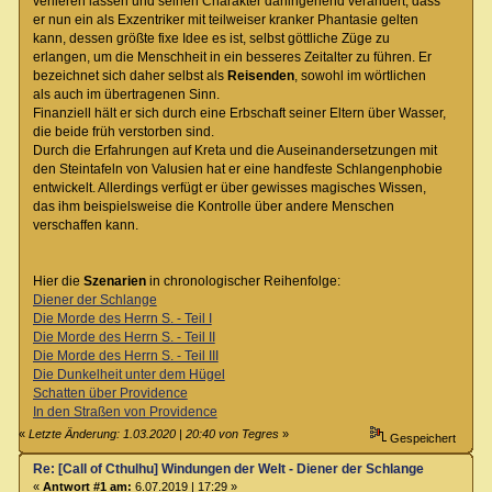
verlieren lassen und seinen Charakter dahingehend verändert, dass
er nun ein als Exzentriker mit teilweiser kranker Phantasie gelten
kann, dessen größte fixe Idee es ist, selbst göttliche Züge zu
erlangen, um die Menschheit in ein besseres Zeitalter zu führen. Er
bezeichnet sich daher selbst als
Reisenden
, sowohl im wörtlichen
als auch im übertragenen Sinn.
Finanziell hält er sich durch eine Erbschaft seiner Eltern über Wasser,
die beide früh verstorben sind.
Durch die Erfahrungen auf Kreta und die Auseinandersetzungen mit
den Steintafeln von Valusien hat er eine handfeste Schlangenphobie
entwickelt. Allerdings verfügt er über gewisses magisches Wissen,
das ihm beispielsweise die Kontrolle über andere Menschen
verschaffen kann.
Hier die
Szenarien
in chronologischer Reihenfolge:
Diener der Schlange
Die Morde des Herrn S. - Teil I
Die Morde des Herrn S. - Teil II
Die Morde des Herrn S. - Teil III
Die Dunkelheit unter dem Hügel
Schatten über Providence
In den Straßen von Providence
«
Letzte Änderung: 1.03.2020 | 20:40 von Tegres
»
Gespeichert
Re: [Call of Cthulhu] Windungen der Welt - Diener der Schlange
«
Antwort #1 am:
6.07.2019 | 17:29 »