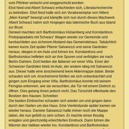
vom Pförtner verlacht und weggeschickt worden.
Eliot Nest und Albert Schwarz entschieden sich, Literaturrecherche
zu betreiben. Eliot Nest hatte sich ein Vorabexemplar von Hitlers
„Mein Kampf“ besorgt und kämpfte sich nun durch dieses Machwerk.
Albert Schwarz nahm sich hingegen das lateinische Buch aus Island
zur Brust.
Derweil machten sich Bartholomäus Hülsenberg und Konstantinos
Protopapadakis mit Schwarz‘ Wagen wieder zur Gemeinde und
beobachteten aus sicherem Abstand das Gemeindehaus. Tatsächlich
kamen kurze Zeit später Pfarrer Salvarezzi und seine Gardisten
heraus, stiegen in ein Auto und fuhren los. Konstantinos und
Bartholomäus hefteten sich an ihre Spuren und verfolgten sie nach
Berlin-Dahlem. Dort hielten die Italiener vor einer Villa. Einer der
Schweizer Gardisten blieb im Auto, der andere stieg mit Salvarezzi
aus. Dieser hatte eine anscheinend leere Aktenmappe dabei. Beide
schauten sich um. Anscheinend fühlten sie sich unbeobachtet und
gingen zum Eingang einer Villa. Bartholomäus konnte mit seinem
Fernglas erkennen, wie sie versuchten, die Tür mit einem Dietrich zu
öffnen. Dies gelang ihnen jedoch nicht. Das Türschild offenbarte den
Besitzer des Hauses: Schreiber.
Die beiden Einbrecher schauten sich wieder um und gingen dann
durch den Garten um das Haus. Eine Viertelstunde später kamen sie
wieder heraus. Daniele Salvarezzi hatte immer noch die Mappe
dabei, die nun gefüllt zu sein schien. Er machte einen freudig
erregten und gleichzeitig erleichterten Eindruck. Dann fuhren die
Männer des Vatikan wieder los. Konstantinos und Bartholomäus