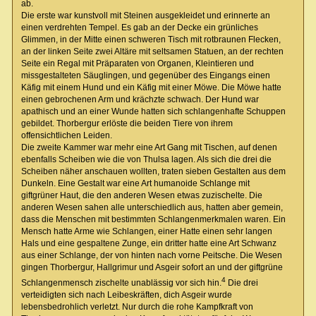
ab.
Die erste war kunstvoll mit Steinen ausgekleidet und erinnerte an
einen verdrehten Tempel. Es gab an der Decke ein grünliches
Glimmen, in der Mitte einen schweren Tisch mit rotbraunen Flecken,
an der linken Seite zwei Altäre mit seltsamen Statuen, an der rechten
Seite ein Regal mit Präparaten von Organen, Kleintieren und
missgestalteten Säuglingen, und gegenüber des Eingangs einen
Käfig mit einem Hund und ein Käfig mit einer Möwe. Die Möwe hatte
einen gebrochenen Arm und krächzte schwach. Der Hund war
apathisch und an einer Wunde hatten sich schlangenhafte Schuppen
gebildet. Thorbergur erlöste die beiden Tiere von ihrem
offensichtlichen Leiden.
Die zweite Kammer war mehr eine Art Gang mit Tischen, auf denen
ebenfalls Scheiben wie die von Thulsa lagen. Als sich die drei die
Scheiben näher anschauen wollten, traten sieben Gestalten aus dem
Dunkeln. Eine Gestalt war eine Art humanoide Schlange mit
giftgrüner Haut, die den anderen Wesen etwas zuzischelte. Die
anderen Wesen sahen alle unterschiedlich aus, hatten aber gemein,
dass die Menschen mit bestimmten Schlangenmerkmalen waren. Ein
Mensch hatte Arme wie Schlangen, einer Hatte einen sehr langen
Hals und eine gespaltene Zunge, ein dritter hatte eine Art Schwanz
aus einer Schlange, der von hinten nach vorne Peitsche. Die Wesen
gingen Thorbergur, Hallgrimur und Asgeir sofort an und der giftgrüne
4
Schlangenmensch zischelte unablässig vor sich hin.
Die drei
verteidigten sich nach Leibeskräften, dich Asgeir wurde
lebensbedrohlich verletzt. Nur durch die rohe Kampfkraft von