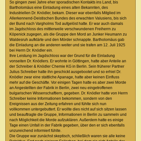
So gingen zwei Jahre eher sporadischen Kontakts ins Land, bis
Bartholomäus eine Einladung eines alten Bekannten, des
Industriellen Dr. Knödler, bekam. Dieser war ebenfalls Mitglied im
Allerkennend-Deistischen Bundes des erwachten Valusiens, bis sich
der Bund nach Vargholms Tod aufgelöst hatte. Er war auch damals
im Jagdschloss des mittlerweile verschwundenen Freiherrn zu
Köpenick zugegen, als die Gruppe den Mord an Junker Heumann zu
Waldesruh aufklärte und den Mörder schnappte. Bartholomäus gab
die Einladung an die anderen weiter und sie trafen am 12. Juli 1925
bei Herrn Dr. Knödler ein.
Ihre Leistung im Jagdschloss war der Grund für die Einladung
vonseiten Dr. Knödlers. Er wohnte in Göttingen, hatte aber Anteile an
der Schreiber & Knödler Chemie KG in Berlin. Sein früherer Partner
Julius Schreiber hatte ihn geschickt ausgebootet und so erhiel Dr.
Knödler zwar eine stattliche Apanage, hatte aber keinen Einfluss
mehr auf die Geschäfte. Vor einigen Tagen hatte es aber zwei Morde
an Angestellten der Fabrik in Berlin, zwei neu eingetroffenen
bulgarischen Wissenschaftlern, gegeben. Dr. Knödler hatte von Herrn
Schreiber keine Informationen bekommen, sondern von den
Ereignissen aus der Zeitung erfahren und fühlte sich nun
vollkommen untergebuttert. Er wollte dies nicht auf sich sitzen lassen
und beauftragte die Gruppe, Informationen in Berlin zu sammeln und
nach Möglichkeit die Morde aufzuklären. Außerdem hatte es einige
Tage einen Unfall in der Fabrik gegeben, über den er sich ebenfalls
unzureichend informiert fühlte.
Die Gruppe war zunächst skeptisch, schließlich waren sie alle keine