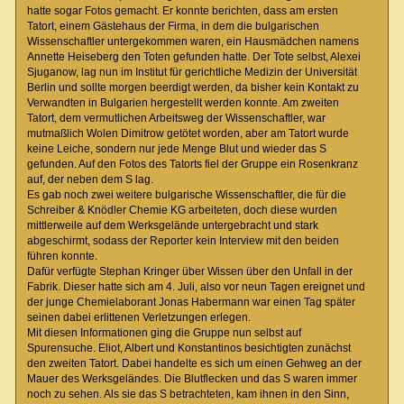
hatte sogar Fotos gemacht. Er konnte berichten, dass am ersten
Tatort, einem Gästehaus der Firma, in dem die bulgarischen
Wissenschaftler untergekommen waren, ein Hausmädchen namens
Annette Heiseberg den Toten gefunden hatte. Der Tote selbst, Alexei
Sjuganow, lag nun im Institut für gerichtliche Medizin der Universität
Berlin und sollte morgen beerdigt werden, da bisher kein Kontakt zu
Verwandten in Bulgarien hergestellt werden konnte. Am zweiten
Tatort, dem vermutlichen Arbeitsweg der Wissenschaftler, war
mutmaßlich Wolen Dimitrow getötet worden, aber am Tatort wurde
keine Leiche, sondern nur jede Menge Blut und wieder das S
gefunden. Auf den Fotos des Tatorts fiel der Gruppe ein Rosenkranz
auf, der neben dem S lag.
Es gab noch zwei weitere bulgarische Wissenschaftler, die für die
Schreiber & Knödler Chemie KG arbeiteten, doch diese wurden
mittlerweile auf dem Werksgelände untergebracht und stark
abgeschirmt, sodass der Reporter kein Interview mit den beiden
führen konnte.
Dafür verfügte Stephan Kringer über Wissen über den Unfall in der
Fabrik. Dieser hatte sich am 4. Juli, also vor neun Tagen ereignet und
der junge Chemielaborant Jonas Habermann war einen Tag später
seinen dabei erlittenen Verletzungen erlegen.
Mit diesen Informationen ging die Gruppe nun selbst auf
Spurensuche. Eliot, Albert und Konstantinos besichtigten zunächst
den zweiten Tatort. Dabei handelte es sich um einen Gehweg an der
Mauer des Werksgeländes. Die Blutflecken und das S waren immer
noch zu sehen. Als sie das S betrachteten, kam ihnen in den Sinn,