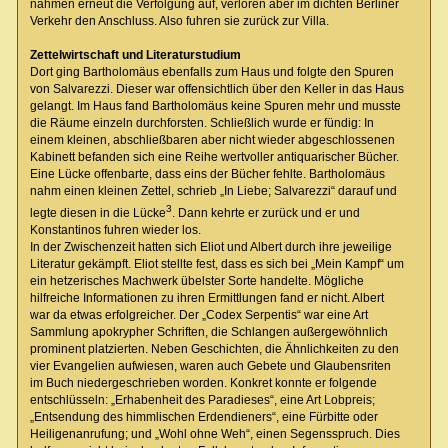
nahmen erneut die Verfolgung auf, verloren aber im dichten Berliner
Verkehr den Anschluss. Also fuhren sie zurück zur Villa.
Zettelwirtschaft und Literaturstudium
Dort ging Bartholomäus ebenfalls zum Haus und folgte den Spuren
von Salvarezzi. Dieser war offensichtlich über den Keller in das Haus
gelangt. Im Haus fand Bartholomäus keine Spuren mehr und musste
die Räume einzeln durchforsten. Schließlich wurde er fündig: In
einem kleinen, abschließbaren aber nicht wieder abgeschlossenen
Kabinett befanden sich eine Reihe wertvoller antiquarischer Bücher.
Eine Lücke offenbarte, dass eins der Bücher fehlte. Bartholomäus
nahm einen kleinen Zettel, schrieb „In Liebe; Salvarezzi“ darauf und
3
legte diesen in die Lücke
. Dann kehrte er zurück und er und
Konstantinos fuhren wieder los.
In der Zwischenzeit hatten sich Eliot und Albert durch ihre jeweilige
Literatur gekämpft. Eliot stellte fest, dass es sich bei „Mein Kampf“ um
ein hetzerisches Machwerk übelster Sorte handelte. Mögliche
hilfreiche Informationen zu ihren Ermittlungen fand er nicht. Albert
war da etwas erfolgreicher. Der „Codex Serpentis“ war eine Art
Sammlung apokrypher Schriften, die Schlangen außergewöhnlich
prominent platzierten. Neben Geschichten, die Ähnlichkeiten zu den
vier Evangelien aufwiesen, waren auch Gebete und Glaubensriten
im Buch niedergeschrieben worden. Konkret konnte er folgende
entschlüsseln: „Erhabenheit des Paradieses“, eine Art Lobpreis;
„Entsendung des himmlischen Erdendieners“, eine Fürbitte oder
Heiligenanrufung; und „Wohl ohne Weh“, einen Segensspruch. Dies