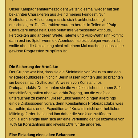
Unser Kampagnenintermezzo geht weiter, diesmal wieder mit den
bekannten Charakteren aus „Feind meines Feindes“. Nur
Bartholomäus Hülsenberg musste sich krankheitsbedingt
entschuldigen. Die Charaktere wurden bereits in Teilen auf Pulp-
Charaktere umgestellt. Dies betraf ihre verbesserten Attribute,
Fertigkeiten und anderen Werte. Talente und Pulp-Wahnsinn kommt
dann erst ins Spiel, wenn die Abenteuer selbst pulpiger werden. Ich
wollte aber die Umstellung nicht mit einem Mal machen, sodass eine
gewisse Progression zu spüren ist.
Die Sicherung der Artefakte
Der Gruppe war klar, dass sie die Steintafeln von Valusien und den
Wiedergeburtskessel nicht in Berlin lassen konnten und so brachten
sie beides nach Gythio zum Anwesen von Konstantinos
Protopapadakis. Dort konnten sie die Artefakte sicher in einem Safe
verschließen, hatten aber weiterhin Zugang, um die Artefakte
untersuchen zu können. Dieser Entscheidung gingen allerdings
einige Diskussionen voran, denn Konstantinos Protopapadakis wies
daraufhin, dass er die Expedition auf Kreta mit nicht unerheblichen
Mitteln gefördert hatte und ihm daher die Artefakte zustünden.
Schließlich einigte man sich auf eine Verteilung der Besitzanteile von
70% für Konstantinos und jeweils 10% für die anderen.
Eine Einladung eines alten Bekannten