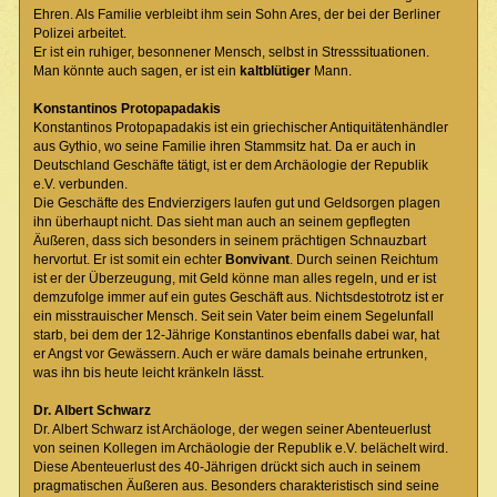
Ehren. Als Familie verbleibt ihm sein Sohn Ares, der bei der Berliner
Polizei arbeitet.
Er ist ein ruhiger, besonnener Mensch, selbst in Stresssituationen.
Man könnte auch sagen, er ist ein
kaltblütiger
Mann.
Konstantinos Protopapadakis
Konstantinos Protopapadakis ist ein griechischer Antiquitätenhändler
aus Gythio, wo seine Familie ihren Stammsitz hat. Da er auch in
Deutschland Geschäfte tätigt, ist er dem Archäologie der Republik
e.V. verbunden.
Die Geschäfte des Endvierzigers laufen gut und Geldsorgen plagen
ihn überhaupt nicht. Das sieht man auch an seinem gepflegten
Äußeren, dass sich besonders in seinem prächtigen Schnauzbart
hervortut. Er ist somit ein echter
Bonvivant
. Durch seinen Reichtum
ist er der Überzeugung, mit Geld könne man alles regeln, und er ist
demzufolge immer auf ein gutes Geschäft aus. Nichtsdestotrotz ist er
ein misstrauischer Mensch. Seit sein Vater beim einem Segelunfall
starb, bei dem der 12-Jährige Konstantinos ebenfalls dabei war, hat
er Angst vor Gewässern. Auch er wäre damals beinahe ertrunken,
was ihn bis heute leicht kränkeln lässt.
Dr. Albert Schwarz
Dr. Albert Schwarz ist Archäologe, der wegen seiner Abenteuerlust
von seinen Kollegen im Archäologie der Republik e.V. belächelt wird.
Diese Abenteuerlust des 40-Jährigen drückt sich auch in seinem
pragmatischen Äußeren aus. Besonders charakteristisch sind seine