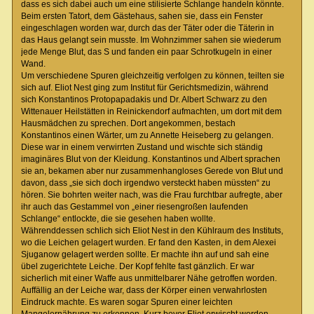
dass es sich dabei auch um eine stilisierte Schlange handeln könnte.
Beim ersten Tatort, dem Gästehaus, sahen sie, dass ein Fenster
eingeschlagen worden war, durch das der Täter oder die Täterin in
das Haus gelangt sein musste. Im Wohnzimmer sahen sie wiederum
jede Menge Blut, das S und fanden ein paar Schrotkugeln in einer
Wand.
Um verschiedene Spuren gleichzeitig verfolgen zu können, teilten sie
sich auf. Eliot Nest ging zum Institut für Gerichtsmedizin, während
sich Konstantinos Protopapadakis und Dr. Albert Schwarz zu den
Wittenauer Heilstätten in Reinickendorf aufmachten, um dort mit dem
Hausmädchen zu sprechen. Dort angekommen, bestach
Konstantinos einen Wärter, um zu Annette Heiseberg zu gelangen.
Diese war in einem verwirrten Zustand und wischte sich ständig
imaginäres Blut von der Kleidung. Konstantinos und Albert sprachen
sie an, bekamen aber nur zusammenhangloses Gerede von Blut und
davon, dass „sie sich doch irgendwo versteckt haben müssten“ zu
hören. Sie bohrten weiter nach, was die Frau furchtbar aufregte, aber
ihr auch das Gestammel von „einer riesengroßen laufenden
Schlange“ entlockte, die sie gesehen haben wollte.
Währenddessen schlich sich Eliot Nest in den Kühlraum des Instituts,
wo die Leichen gelagert wurden. Er fand den Kasten, in dem Alexei
Sjuganow gelagert werden sollte. Er machte ihn auf und sah eine
übel zugerichtete Leiche. Der Kopf fehlte fast gänzlich. Er war
sicherlich mit einer Waffe aus unmittelbarer Nähe getroffen worden.
Auffällig an der Leiche war, dass der Körper einen verwahrlosten
Eindruck machte. Es waren sogar Spuren einer leichten
Mangelernährung zu erkennen. Kurz bevor Eliot erwischt werden