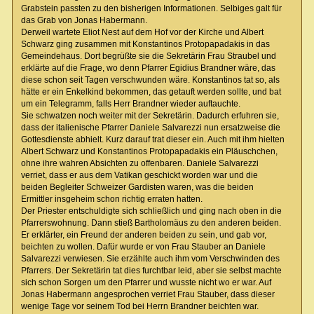
Grabstein passten zu den bisherigen Informationen. Selbiges galt für
das Grab von Jonas Habermann.
Derweil wartete Eliot Nest auf dem Hof vor der Kirche und Albert
Schwarz ging zusammen mit Konstantinos Protopapadakis in das
Gemeindehaus. Dort begrüßte sie die Sekretärin Frau Straubel und
erklärte auf die Frage, wo denn Pfarrer Egidius Brandner wäre, das
diese schon seit Tagen verschwunden wäre. Konstantinos tat so, als
hätte er ein Enkelkind bekommen, das getauft werden sollte, und bat
um ein Telegramm, falls Herr Brandner wieder auftauchte.
Sie schwatzen noch weiter mit der Sekretärin. Dadurch erfuhren sie,
dass der italienische Pfarrer Daniele Salvarezzi nun ersatzweise die
Gottesdienste abhielt. Kurz darauf trat dieser ein. Auch mit ihm hielten
Albert Schwarz und Konstantinos Protopapadakis ein Pläuschchen,
ohne ihre wahren Absichten zu offenbaren. Daniele Salvarezzi
verriet, dass er aus dem Vatikan geschickt worden war und die
beiden Begleiter Schweizer Gardisten waren, was die beiden
Ermittler insgeheim schon richtig erraten hatten.
Der Priester entschuldigte sich schließlich und ging nach oben in die
Pfarrerswohnung. Dann stieß Bartholomäus zu den anderen beiden.
Er erklärter, ein Freund der anderen beiden zu sein, und gab vor,
beichten zu wollen. Dafür wurde er von Frau Stauber an Daniele
Salvarezzi verwiesen. Sie erzählte auch ihm vom Verschwinden des
Pfarrers. Der Sekretärin tat dies furchtbar leid, aber sie selbst machte
sich schon Sorgen um den Pfarrer und wusste nicht wo er war. Auf
Jonas Habermann angesprochen verriet Frau Stauber, dass dieser
wenige Tage vor seinem Tod bei Herrn Brandner beichten war.