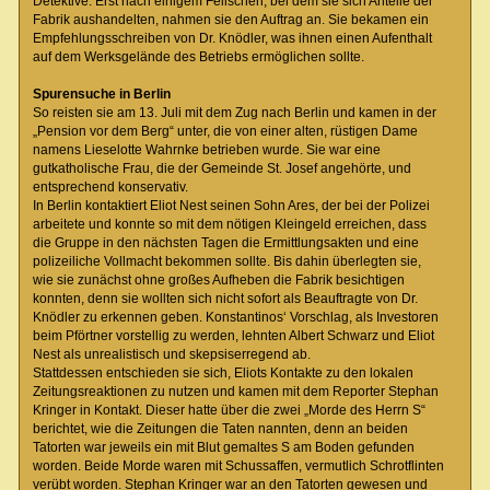
Detektive. Erst nach einigem Feilschen, bei dem sie sich Anteile der
Fabrik aushandelten, nahmen sie den Auftrag an. Sie bekamen ein
Empfehlungsschreiben von Dr. Knödler, was ihnen einen Aufenthalt
auf dem Werksgelände des Betriebs ermöglichen sollte.
Spurensuche in Berlin
So reisten sie am 13. Juli mit dem Zug nach Berlin und kamen in der
„Pension vor dem Berg“ unter, die von einer alten, rüstigen Dame
namens Lieselotte Wahrnke betrieben wurde. Sie war eine
gutkatholische Frau, die der Gemeinde St. Josef angehörte, und
entsprechend konservativ.
In Berlin kontaktiert Eliot Nest seinen Sohn Ares, der bei der Polizei
arbeitete und konnte so mit dem nötigen Kleingeld erreichen, dass
die Gruppe in den nächsten Tagen die Ermittlungsakten und eine
polizeiliche Vollmacht bekommen sollte. Bis dahin überlegten sie,
wie sie zunächst ohne großes Aufheben die Fabrik besichtigen
konnten, denn sie wollten sich nicht sofort als Beauftragte von Dr.
Knödler zu erkennen geben. Konstantinos‘ Vorschlag, als Investoren
beim Pförtner vorstellig zu werden, lehnten Albert Schwarz und Eliot
Nest als unrealistisch und skepsiserregend ab.
Stattdessen entschieden sie sich, Eliots Kontakte zu den lokalen
Zeitungsreaktionen zu nutzen und kamen mit dem Reporter Stephan
Kringer in Kontakt. Dieser hatte über die zwei „Morde des Herrn S“
berichtet, wie die Zeitungen die Taten nannten, denn an beiden
Tatorten war jeweils ein mit Blut gemaltes S am Boden gefunden
worden. Beide Morde waren mit Schussaffen, vermutlich Schrotflinten
verübt worden. Stephan Kringer war an den Tatorten gewesen und