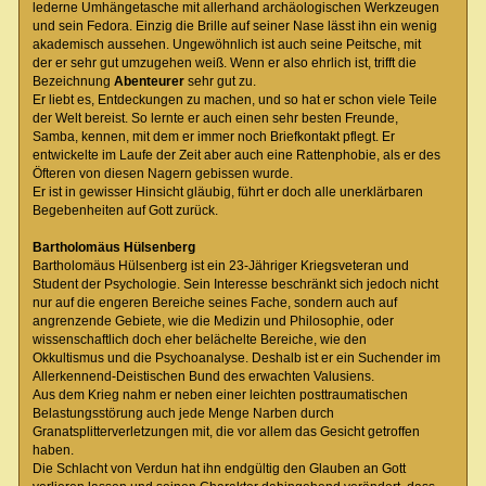
lederne Umhängetasche mit allerhand archäologischen Werkzeugen
und sein Fedora. Einzig die Brille auf seiner Nase lässt ihn ein wenig
akademisch aussehen. Ungewöhnlich ist auch seine Peitsche, mit
der er sehr gut umzugehen weiß. Wenn er also ehrlich ist, trifft die
Bezeichnung
Abenteurer
sehr gut zu.
Er liebt es, Entdeckungen zu machen, und so hat er schon viele Teile
der Welt bereist. So lernte er auch einen sehr besten Freunde,
Samba, kennen, mit dem er immer noch Briefkontakt pflegt. Er
entwickelte im Laufe der Zeit aber auch eine Rattenphobie, als er des
Öfteren von diesen Nagern gebissen wurde.
Er ist in gewisser Hinsicht gläubig, führt er doch alle unerklärbaren
Begebenheiten auf Gott zurück.
Bartholomäus Hülsenberg
Bartholomäus Hülsenberg ist ein 23-Jähriger Kriegsveteran und
Student der Psychologie. Sein Interesse beschränkt sich jedoch nicht
nur auf die engeren Bereiche seines Fache, sondern auch auf
angrenzende Gebiete, wie die Medizin und Philosophie, oder
wissenschaftlich doch eher belächelte Bereiche, wie den
Okkultismus und die Psychoanalyse. Deshalb ist er ein Suchender im
Allerkennend-Deistischen Bund des erwachten Valusiens.
Aus dem Krieg nahm er neben einer leichten posttraumatischen
Belastungsstörung auch jede Menge Narben durch
Granatsplitterverletzungen mit, die vor allem das Gesicht getroffen
haben.
Die Schlacht von Verdun hat ihn endgültig den Glauben an Gott