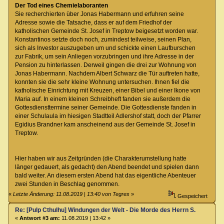
Der Tod eines Chemielaboranten
Sie recherchierten über Jonas Habermann und erfuhren seine
Adresse sowie die Tatsache, dass er auf dem Friedhof der
katholischen Gemeinde St. Josef in Treptow beigesetzt worden war.
Konstantinos setzte doch noch, zumindest teilweise, seinen Plan,
sich als Investor auszugeben um und schickte einen Laufburschen
zur Fabrik, um sein Anliegen vorzubringen und ihre Adresse in der
Pension zu hinterlassen. Derweil gingen die drei zur Wohnung von
Jonas Habermann. Nachdem Albert Schwarz die Tür auftreten hatte,
konnten sie die sehr kleine Wohnung untersuchen. Ihnen fiel die
katholische Einrichtung mit Kreuzen, einer Bibel und einer Ikone von
Maria auf. In einem kleinen Schreibheft fanden sie außerdem die
Gottesdiensttermine seiner Gemeinde. Die Gottesdienste fanden in
einer Schulaula im hiesigen Stadtteil Adlershof statt, doch der Pfarrer
Egidius Brandner kam anscheinend aus der Gemeinde St. Josef in
Treptow.
Hier haben wir aus Zeitgründen (die Charakterumstellung hatte
länger gedauert, als gedacht) den Abend beendet und spielen dann
bald weiter. An diesem ersten Abend hat das eigentliche Abenteuer
zwei Stunden in Beschlag genommen.
«
Letzte Änderung: 11.08.2019 | 13:40 von Tegres
»
Gespeichert
Re: [Pulp Cthulhu] Windungen der Welt - Die Morde des Herrn S.
«
Antwort #3 am:
11.08.2019 | 13:42 »