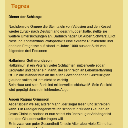
Tegres
Diener der Schlange
Nachdem die Gruppe die Steintafeln von Valusien und den Kessel
wieder zurück nach Deutschland geschmuggelt hatte, stellte sie
weitere Untersuchungen an. Dadurch hatten Dr. Albert Schwarz, Eliot
Nest und Konstantinos Protopadakis eine extreme Rückblende und
erlebten Ereignisse auf Island im Jahre 1000 aus der Sicht von
folgenden drei Personen:
Hallgrimur Guthmundsson
Hallgrimur ist ein Veteran vieler Schlachten, mittlerweile sogar
Großvater und daher ein Mann, der sehr reich an Lebenserfahrung
ist. Ob die Isländer nun an die alten Götter oder den Gekreuzigten
glauben sollen, ist ihm nicht so wichtig.
Sein Haar und sein Bart sind mittlerweile schlohweiß. Sein Gesicht
wird geprägt durch ein fehlendes Auge.
Asgeir Ragnar Grimsson
Asgeit ist ein weiser, älterer Mann, der sogar lesen und schreiben
kann. Ein Prediger begeisterte ihn schon früh für den Glauben an
Jesus Christus, sodass er nun selbst ein überzeugter Anhänger ist
und den Glauben weiter tragen will.
Er ist zwar von guter Gesundheit für sein Alter, aber viele Zähne hat