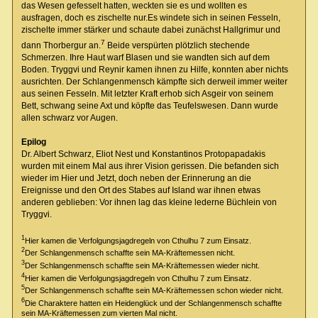
das Wesen gefesselt hatten, weckten sie es und wollten es
ausfragen, doch es zischelte nur.Es windete sich in seinen Fesseln,
zischelte immer stärker und schaute dabei zunächst Hallgrimur und
7
dann Thorbergur an.
Beide verspürten plötzlich stechende
Schmerzen. Ihre Haut warf Blasen und sie wandten sich auf dem
Boden. Tryggvi und Reynir kamen ihnen zu Hilfe, konnten aber nichts
ausrichten. Der Schlangenmensch kämpfte sich derweil immer weiter
aus seinen Fesseln. Mit letzter Kraft erhob sich Asgeir von seinem
Bett, schwang seine Axt und köpfte das Teufelswesen. Dann wurde
allen schwarz vor Augen.
Epilog
Dr. Albert Schwarz, Eliot Nest und Konstantinos Protopapadakis
wurden mit einem Mal aus ihrer Vision gerissen. Die befanden sich
wieder im Hier und Jetzt, doch neben der Erinnerung an die
Ereignisse und den Ort des Stabes auf Island war ihnen etwas
anderen geblieben: Vor ihnen lag das kleine lederne Büchlein von
Tryggvi.
1
Hier kamen die Verfolgungsjagdregeln von Cthulhu 7 zum Einsatz.
2
Der Schlangenmensch schaffte sein MA-Kräftemessen nicht.
3
Der Schlangenmensch schaffte sein MA-Kräftemessen wieder nicht.
4
Hier kamen die Verfolgungsjagdregeln von Cthulhu 7 zum Einsatz.
5
Der Schlangenmensch schaffte sein MA-Kräftemessen schon wieder nicht.
6
Die Charaktere hatten ein Heidenglück und der Schlangenmensch schaffte
sein MA-Kräftemessen zum vierten Mal nicht.