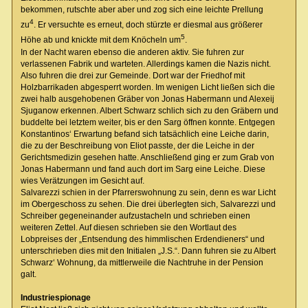
bekommen, rutschte aber aber und zog sich eine leichte Prellung
4
zu
. Er versuchte es erneut, doch stürzte er diesmal aus größerer
5
Höhe ab und knickte mit dem Knöcheln um
.
In der Nacht waren ebenso die anderen aktiv. Sie fuhren zur
verlassenen Fabrik und warteten. Allerdings kamen die Nazis nicht.
Also fuhren die drei zur Gemeinde. Dort war der Friedhof mit
Holzbarrikaden abgesperrt worden. Im wenigen Licht ließen sich die
zwei halb ausgehobenen Gräber von Jonas Habermann und Alexeij
Sjuganow erkennen. Albert Schwarz schlich sich zu den Gräbern und
buddelte bei letztem weiter, bis er den Sarg öffnen konnte. Entgegen
Konstantinos‘ Erwartung befand sich tatsächlich eine Leiche darin,
die zu der Beschreibung von Eliot passte, der die Leiche in der
Gerichtsmedizin gesehen hatte. Anschließend ging er zum Grab von
Jonas Habermann und fand auch dort im Sarg eine Leiche. Diese
wies Verätzungen im Gesicht auf.
Salvarezzi schien in der Pfarrerswohnung zu sein, denn es war Licht
im Obergeschoss zu sehen. Die drei überlegten sich, Salvarezzi und
Schreiber gegeneinander aufzustacheln und schrieben einen
weiteren Zettel. Auf diesen schrieben sie den Wortlaut des
Lobpreises der „Entsendung des himmlischen Erdendieners“ und
unterschrieben dies mit den Initialen „J.S.“. Dann fuhren sie zu Albert
Schwarz‘ Wohnung, da mittlerweile die Nachtruhe in der Pension
galt.
Industriespionage