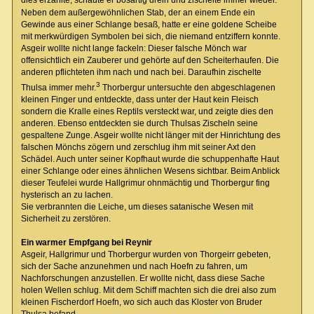
dies erzählte, schaute er bösartig drein und zischelte immer wieder.
Neben dem außergewöhnlichen Stab, der an einem Ende ein
Gewinde aus einer Schlange besaß, hatte er eine goldene Scheibe
mit merkwürdigen Symbolen bei sich, die niemand entziffern konnte.
Asgeir wollte nicht lange fackeln: Dieser falsche Mönch war
offensichtlich ein Zauberer und gehörte auf den Scheiterhaufen. Die
anderen pflichteten ihm nach und nach bei. Daraufhin zischelte
3
Thulsa immer mehr.
Thorbergur untersuchte den abgeschlagenen
kleinen Finger und entdeckte, dass unter der Haut kein Fleisch
sondern die Kralle eines Reptils versteckt war, und zeigte dies den
anderen. Ebenso entdeckten sie durch Thulsas Zischeln seine
gespaltene Zunge. Asgeir wollte nicht länger mit der Hinrichtung des
falschen Mönchs zögern und zerschlug ihm mit seiner Axt den
Schädel. Auch unter seiner Kopfhaut wurde die schuppenhafte Haut
einer Schlange oder eines ähnlichen Wesens sichtbar. Beim Anblick
dieser Teufelei wurde Hallgrimur ohnmächtig und Thorbergur fing
hysterisch an zu lachen.
Sie verbrannten die Leiche, um dieses satanische Wesen mit
Sicherheit zu zerstören.
Ein warmer Empfgang bei Reynir
Asgeir, Hallgrimur und Thorbergur wurden von Thorgeirr gebeten,
sich der Sache anzunehmen und nach Hoefn zu fahren, um
Nachforschungen anzustellen. Er wollte nicht, dass diese Sache
holen Wellen schlug. Mit dem Schiff machten sich die drei also zum
kleinen Fischerdorf Hoefn, wo sich auch das Kloster von Bruder
Thulsa befand.