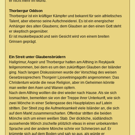
er nicht mehr im Mund.
Thorbergur Oddson
Thorbergur ist ein kräftiger Kämpfer und bekannt für sein athletisches
Talent, aber ebenso seine Aufschneiderei. Es ist ein energischer
Anhänger des alten Glaubens; dem Glauben an den einen Gott steht
er skeptisch gegenüber.
Er ist muskelbepackt und sein Gesicht wird von einem breiten
Grinsen geprägt.
Ein Streit unter Glaubensbrüdern
Hallgrimur, Asgeir und Thorbergur hatten am Althing in Reykjavik
teilgenommen, bei dem es um den zukünftigen Glauben der Isländer
ging. Nach langen Diskussionen wurde der Vorschlag des weisen
Gesetzessprechers Thorgeirr Ljosvetningagothi angenommen: Das
Christentum würde die neue Religion, aber im Geheimen könnte
man weiter den Asen und Wanen opfern.
Nach dem Althing wollten die drei wieder nach Hause. Als sie sich
losmachten, bemerkten sie von der Treppe ihrer Unterkunft, wie sich
zwei Mönche in einer Seitengasse des Hauptplatzes auf Latein
stritten. Der Streit zog die Aufmerksamkeit viele Isländer an, die sich
auf dem Markt zusammenscharten. Offenbar stritten die beiden
Mönche sich um einen weißen Stab. Der dickliche, südländisch
aussehende Mönch zischelte plötzlich etwas in einer unbekannten
Sprache und der andere Mönche schrie vor Schmerzen auf. Er
krümmte sich auf dem Boden und sah so aus, als würde er