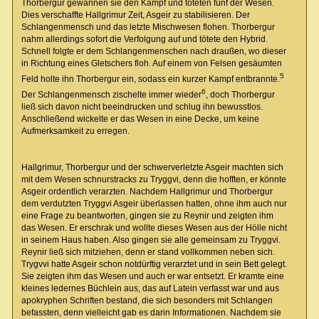
Thorbergur gewannen sie den Kampf und töteten fünf der Wesen.
Dies verschaffte Hallgrimur Zeit, Asgeir zu stabilisieren. Der
Schlangenmensch und das letzte Mischwesen flohen. Thorbergur
nahm allerdings sofort die Verfolgung auf und tötete den Hybrid.
Schnell folgte er dem Schlangenmenschen nach draußen, wo dieser
in Richtung eines Gletschers floh. Auf einem von Felsen gesäumten
5
Feld holte ihn Thorbergur ein, sodass ein kurzer Kampf entbrannte.
6
Der Schlangenmensch zischelte immer wieder
, doch Thorbergur
ließ sich davon nicht beeindrucken und schlug ihn bewusstlos.
Anschließend wickelte er das Wesen in eine Decke, um keine
Aufmerksamkeit zu erregen.
Hallgrimur, Thorbergur und der schwerverletzte Asgeir machten sich
mit dem Wesen schnurstracks zu Tryggvi, denn die hofften, er könnte
Asgeir ordentlich verarzten. Nachdem Hallgrimur und Thorbergur
dem verdutzten Tryggvi Asgeir überlassen hatten, ohne ihm auch nur
eine Frage zu beantworten, gingen sie zu Reynir und zeigten ihm
das Wesen. Er erschrak und wollte dieses Wesen aus der Hölle nicht
in seinem Haus haben. Also gingen sie alle gemeinsam zu Tryggvi.
Reynir ließ sich mitziehen, denn er stand vollkommen neben sich.
Trygvvi hatte Asgeir schon notdürftig verarztet und in sein Bett gelegt.
Sie zeigten ihm das Wesen und auch er war entsetzt. Er kramte eine
kleines ledernes Büchlein aus, das auf Latein verfasst war und aus
apokryphen Schriften bestand, die sich besonders mit Schlangen
befassten, denn vielleicht gab es darin Informationen. Nachdem sie