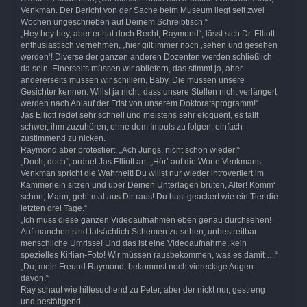
Venkman. Der Bericht von der Sache beim Museum liegt seit zwei
Wochen ungeschrieben auf Deinem Schreibtisch.“
„Hey hey hey, aber er hat doch Recht, Raymond“, lässt sich Dr. Elliott
enthusiastisch vernehmen, „hier gilt immer noch ‚sehen und gesehen
werden‘! Diverse der ganzen anderen Dozenten werden schließlich
da sein. Einerseits müssen wir abliefern, das stimmt ja, aber
andererseits müssen wir schillern, Baby. Die müssen unsere
Gesichter kennen. Willst ja nicht, dass unsere Stellen nicht verlängert
werden nach Ablauf der Frist von unserem Doktoratsprogramm!“
Jas Elliott redet sehr schnell und meistens sehr eloquent, es fällt
schwer, ihm zuzuhören, ohne dem Impuls zu folgen, einfach
zustimmend zu nicken.
Raymond aber protestiert, „Ach Jungs, nicht schon wieder!“
„Doch, doch“, ordnet Jas Elliott an, „Hör’ auf die Worte Venkmans,
Venkman spricht die Wahrheit! Du willst nur wieder introvertiert im
Kämmerlein sitzen und über Deinen Unterlagen brüten, Alter! Komm‘
schon, Mann, geh‘ mal aus Dir raus! Du hast geackert wie ein Tier die
letzten drei Tage.“
„Ich muss diese ganzen Videoaufnahmen eben genau durchsehen!
Auf manchen sind tatsächlich Schemen zu sehen, unbestreitbar
menschliche Umrisse! Und das ist eine Videoaufnahme, kein
spezielles Kirlian-Foto! Wir müssen rausbekommen, was es damit …“
„Du, mein Freund Raymond, bekommst noch viereckige Augen
davon.“
Ray schaut wie hilfesuchend zu Peter, aber der nickt nur, gestreng
und bestätigend.