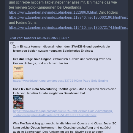
und schreibe mit dem Tablet nebenher alles mit. Ich mache das wie
bei meinen Solo-Kampagnen bei Deadlands
https://www.tanelorn.net/index.php/topic,122886.0.html
, Dino Riders
https://www.tanelorn.net/index.php/topic,118846.msg135063196.html#msg
und Fading Suns
https://www.tanelorn.net/index.php/topic,119410.msg135072174.html#msg
Zitat von: Schalter am 26.03.2022 | 16:37
Zum Einsatz kommen diesmal neben dem SWADE-Grundregelwerk die
folgenden beiden system-neutralen Spielleiterlos-Engines:
Der
One Page Solo Engine
, erstaunlich nützlich und vielseitig trotz des
kleinen Umfangs, und noch dazu für lau.
https://www.drivethrurpg.com/product/337254/One-Page-Solo-Engine
Das
FlexTale Solo Adventuring Toolkit
, genau das Gegenteil, weil es eine
Fülle von Tabellen für alle möglichen Situationen hat.
https://www.drivethrurpg.com/product/375239/FlexTale-Solo-Adventuring-
Toolkit-multisystem-Pathfinder-P2E-5E-OSR-DCC?src=hottest
Was FlexTale richtig gut macht, ist die Idee mit
Quests
und
Clues
. Jeder SC
kann solche
Quests
bekommen, bei Charaktererschaffung und natürlich
auch im Spielverlauf. Das funktioniert wie bei Skyrim oder anderen