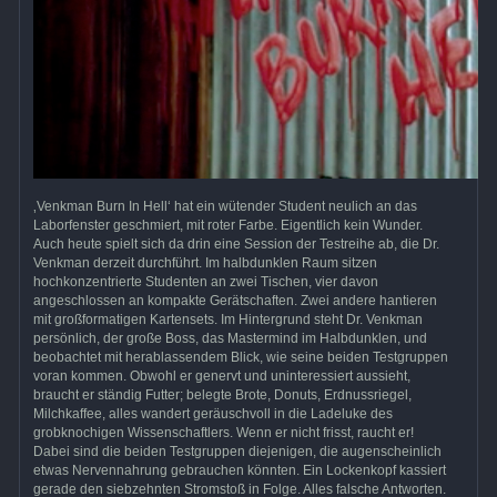
‚Venkman Burn In Hell‘ hat ein wütender Student neulich an das
Laborfenster geschmiert, mit roter Farbe. Eigentlich kein Wunder.
Auch heute spielt sich da drin eine Session der Testreihe ab, die Dr.
Venkman derzeit durchführt. Im halbdunklen Raum sitzen
hochkonzentrierte Studenten an zwei Tischen, vier davon
angeschlossen an kompakte Gerätschaften. Zwei andere hantieren
mit großformatigen Kartensets. Im Hintergrund steht Dr. Venkman
persönlich, der große Boss, das Mastermind im Halbdunklen, und
beobachtet mit herablassendem Blick, wie seine beiden Testgruppen
voran kommen. Obwohl er genervt und uninteressiert aussieht,
braucht er ständig Futter; belegte Brote, Donuts, Erdnussriegel,
Milchkaffee, alles wandert geräuschvoll in die Ladeluke des
grobknochigen Wissenschaftlers. Wenn er nicht frisst, raucht er!
Dabei sind die beiden Testgruppen diejenigen, die augenscheinlich
etwas Nervennahrung gebrauchen könnten. Ein Lockenkopf kassiert
gerade den siebzehnten Stromstoß in Folge. Alles falsche Antworten.