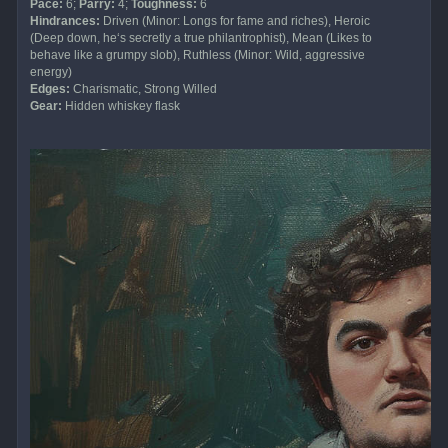
Pace:
6;
Parry:
4;
Toughness:
6
Hindrances:
Driven (Minor: Longs for fame and riches), Heroic
(Deep down, he‘s secretly a true philantrophist), Mean (Likes to
behave like a grumpy slob), Ruthless (Minor: Wild, aggressive
energy)
Edges:
Charismatic, Strong Willed
Gear:
Hidden whiskey flask