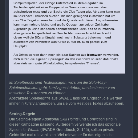
Computerspielen, der einzige Unterschied zu den Aufgaben im
Tischrollenspiel mit einer Gruppe ist im Grunde nur, dass man das
aufschreiben muss und der Sache ein
Clue Target
gibt. Ab dann kann man
im Spiel nach Hinweisen suchen, bis man genügend zusammen hat um
das
Clue Target
zu erreichen und die Queste aufzulösen. Logischerweise
kann man mehrere kleine und große Questen zur selben Zeit haben.
Eigentlich ja keine sonderlich bahnbrechende Idee, das so zu machen,
aber gerade für spielleiterlose Geschichten meiner Ansicht nach echt
clever, weil die SCs anfänglich noch mehr Substanz bekommen, und
außerdem von vornherein was für sie zu tun ist, auch parallel zum
Hauptplot.
Als Drittes werden dann noch ein paar Sachen aus
Ironsworn
verwendet,
mich reizen die eigenen Spielregeln da drin zwar nicht so sehr, dafür hat's
aber viele sehr gute Würfeltabellen, beispielsweise 'Themes'.
Im Spielbericht sind Textpassagen, wo's um die Solo-Play-
Spielmechaniken geht, kursiv geschrieben, um das besser vom
restlichen Text trennen zu können.
Abstraktere Spielbegriffe aus SWADE lass' ich Englisch, die werden
immer in
kursiv
angegeben, um sie vom Rest des Textes abzuheben.
Setting-Regeln
Die Setting-Regeln
Additional Skill Points
und
Conviction
sind in
dieser Kampagne passend. Außerdem verwende ich das optionale
System für
Wealth
(SWADE-Grundbuch, S. 145), sollten private
Geldmittel mal relevant sein. Viel relevanter für das eigentliche