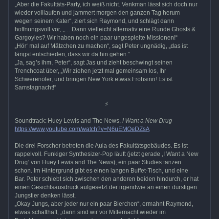
„Aber die Fakultäts-Party, ich weiß nicht. Venkman lässt sich doch nur
wieder volllaufen und jammert morgen den ganzen Tag herum
wegen seinem Kater“, ziert sich Raymond, und schlägt dann
hoffnungsvoll vor, „… Dann vielleicht alternativ eine Runde Ghosts &
Gargoyles? Wir haben noch ein paar ungespielte Missionen!“
„Hör‘ mal auf Mätzchen zu machen“, sagt Peter ungnädig, „das ist
längst entschieden, dass wir da hin gehen.“
„Ja, sag’s ihm, Peter“, sagt Jas und zieht beschwingt seinen
Trenchcoat über, „Wir ziehen jetzt mal gemeinsam los, Ihr
Schwerenöter, und bringen New York etwas Frohsinn! Es ist
Samstagnacht!“
⚡
Soundtrack: Huey Lewis and The News,
I Want a New Drug
https://www.youtube.com/watch?v=N6uEMOeDZsA
Die drei Forscher betreten die Aula des Fakultätsgebäudes. Es ist
rappelvoll. Funkiger Synthesizer-Pop läuft (jetzt gerade ‚I Want a New
Drug‘ von Huey Lewis and The News), ein paar Studies tanzen
schon. Im Hintergrund gibt es einen langen Buffet-Tisch, und eine
Bar. Peter schiebt sich zwischen den anderen beiden hindurch, er hat
einen Gesichtsausdruck aufgesetzt der irgendwie an einen durstigen
Jungstier denken lässt.
„Okay Jungs, aber jeder nur ein paar Bierchen“, ermahnt Raymond,
etwas schafthaft, „dann sind wir vor Mitternacht wieder im