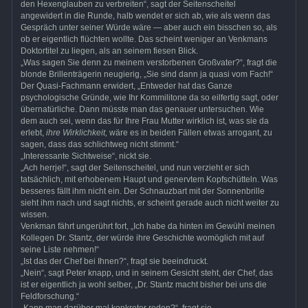
den Hexenglauben zu verbreiten“, sagt der Seitenscheitel
angewidert in die Runde, halb wendet er sich ab, wie als wenn das
Gespräch unter seiner Würde wäre — aber auch ein bisschen so, als
ob er eigentlich flüchten wollte. Das scheint weniger an Venkmans
Doktortitel zu liegen, als an seinem fiesen Blick.
„Was sagen Sie denn zu meinem verstorbenen Großvater?“, fragt die
blonde Brillenträgerin neugierig, „Sie sind dann ja quasi vom Fach!“
Der Quasi-Fachmann erwidert, „Entweder hat das Ganze
psychologische Gründe, wie Ihr Kommilitone da so eilfertig sagt, oder
übernatürliche. Dann müsste man das genauer untersuchen. Wie
dem auch sei, wenn das für Ihre Frau Mutter wirklich ist, was sie da
erlebt,
ihre Wirklichkeit,
wäre es in beiden Fällen etwas arrogant, zu
sagen, dass das schlichtweg nicht stimmt.“
„Interessante Sichtweise“, nickt sie.
„Ach herrje!“, sagt der Seitenscheitel, und nun verzieht er sich
tatsächlich, mit erhobenem Haupt und genervtem Kopfschütteln. Was
besseres fällt ihm nicht ein. Der Schnauzbart mit der Sonnenbrille
sieht ihm nach und sagt nichts, er scheint gerade auch nicht weiter zu
wissen.
Venkman fährt ungerührt fort, „Ich habe da hinten im Gewühl meinen
Kollegen Dr. Stantz, der würde ihre Geschichte womöglich mit auf
seine Liste nehmen!“
„Ist das der Chef bei Ihnen?“, fragt sie beeindruckt.
„Nein“, sagt Peter knapp, und in seinem Gesicht steht, der Chef, das
ist er eigentlich ja wohl selber, „Dr. Stantz macht bisher bei uns die
Feldforschung.“
„Kann man darüber mal konkreter reden?“, fragt sie.