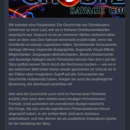
Wir betreten eine Parallelwelt: Die Geschichte von Ghostbusters
nimmt hier so ihren Lauf, wie sie in früheren Drehbuchentwürfen
angedacht war. Dadurch ist sie an mehreren Stellen vielleicht näher
dran an dem, was Dan Aykroyd seinerseits erzählt hätte, wenn die
Umstände es damals zugelassen hätten. Versterbende Schauspieler,
Vertrags-Wirrwar, begrenzte Budgetgröße, begrenzte Visual-Effects-
Möglichkeiten, Zielgruppen-Befindlichkeiten, Musik-Urheberrechte,
und dusselige Auflagen durch Filmstudios können hier dem Lauf der
Story gottlob keinen Strich durch die Rechnung machen — wie es in
der wirklichen Welt leider immer wieder geschehen ist. Und da wir in
der Fiktion eben imaginären Zugriff auf alle Schauspieler der
Geschichte Hollywoods haben, kriegen wir auch die bestmögliche
Besetzung, die überhaupt vorstellbar ist!
Hier wird die Geschichte auch nicht im Format einer Filmreihe
erzählt, eher nach dem Vorbild eines heutigen Fernsehserien-
Formats. (Und außerdem mit unendlichem Budget natürlich!)
Die Dinge, die sich um die eigentlichen Filmproduktionen herum
abgespielt haben, in der echten Welt, sind auch durchaus
unterhaltsam, und hier dienen sie als zusätzliche Inspirations-Quelle
für die Handlung der Story.