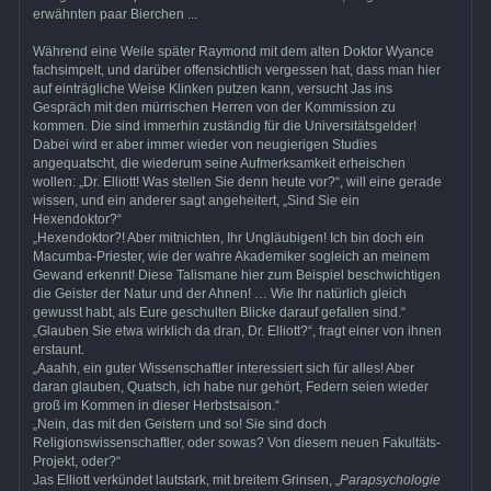
erwähnten paar Bierchen ...
Während eine Weile später Raymond mit dem alten Doktor Wyance
fachsimpelt, und darüber offensichtlich vergessen hat, dass man hier
auf einträgliche Weise Klinken putzen kann, versucht Jas ins
Gespräch mit den mürrischen Herren von der Kommission zu
kommen. Die sind immerhin zuständig für die Universitätsgelder!
Dabei wird er aber immer wieder von neugierigen Studies
angequatscht, die wiederum seine Aufmerksamkeit erheischen
wollen: „Dr. Elliott! Was stellen Sie denn heute vor?“, will eine gerade
wissen, und ein anderer sagt angeheitert, „Sind Sie ein
Hexendoktor?“
„Hexendoktor?! Aber mitnichten, Ihr Ungläubigen! Ich bin doch ein
Macumba-Priester, wie der wahre Akademiker sogleich an meinem
Gewand erkennt! Diese Talismane hier zum Beispiel beschwichtigen
die Geister der Natur und der Ahnen! … Wie Ihr natürlich gleich
gewusst habt, als Eure geschulten Blicke darauf gefallen sind.“
„Glauben Sie etwa wirklich da dran, Dr. Elliott?“, fragt einer von ihnen
erstaunt.
„Aaahh, ein guter Wissenschaftler interessiert sich für alles! Aber
daran glauben, Quatsch, ich habe nur gehört, Federn seien wieder
groß im Kommen in dieser Herbstsaison.“
„Nein, das mit den Geistern und so! Sie sind doch
Religionswissenschaftler, oder sowas? Von diesem neuen Fakultäts-
Projekt, oder?“
Jas Elliott verkündet lautstark, mit breitem Grinsen, „
Parapsychologie