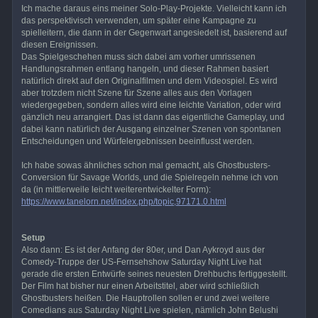
Ich mache daraus eins meiner Solo-Play-Projekte. Vielleicht kann ich
das perspektivisch verwenden, um später eine Kampagne zu
spielleitern, die dann in der Gegenwart angesiedelt ist, basierend auf
diesen Ereignissen.
Das Spielgeschehen muss sich dabei am vorher umrissenen
Handlungsrahmen entlang hangeln, und dieser Rahmen basiert
natürlich direkt auf den Originalfilmen und dem Videospiel. Es wird
aber trotzdem nicht Szene für Szene alles aus den Vorlagen
wiedergegeben, sondern alles wird eine leichte Variation, oder wird
gänzlich neu arrangiert. Das ist dann das eigentliche Gameplay, und
dabei kann natürlich der Ausgang einzelner Szenen von spontanen
Entscheidungen und Würfelergebnissen beeinflusst werden.
Ich habe sowas ähnliches schon mal gemacht, als Ghostbusters-
Conversion für Savage Worlds, und die Spielregeln nehme ich von
da (in mittlerweile leicht weiterentwickelter Form):
https://www.tanelorn.net/index.php/topic,97171.0.html
Setup
Also dann: Es ist der Anfang der 80er, und Dan Aykroyd aus der
Comedy-Truppe der US-Fernsehshow Saturday Night Live hat
gerade die ersten Entwürfe seines neuesten Drehbuchs fertiggestellt.
Der Film hat bisher nur einen Arbeitstitel, aber wird schließlich
Ghostbusters heißen. Die Hauptrollen sollen er und zwei weitere
Comedians aus Saturday Night Live spielen, nämlich John Belushi