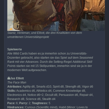
Stantz, Venkman, und Elliott, die drei Knalltüten von dem
umstrittenen Universitätsprojekt
Spielwerte
Alle Wild Cards haben es ja immerhin schon zu Universitäts-
Dozenten gebracht, also starten sie das Spiel auf dem
Seasoned
Rank
mit vier
Advances
. Durch die Setting-Regel
Additional Skill
Points
starten sie mit 15 Skillpunkten, immerhin sind sie ja in der
modernen Welt aufgewachen.
👻
Jas Elliott
The Face Man
Attributes:
Agility d6, Smarts d10, Spirit d8, Strength d6, Vigor d6
Skills:
Academics d6, Athletics d4, Common Knowledge d8,
Electronics d4, Notice d6+2, Occult d8, Persuasion d6, Repair d4,
Research d8, Science d6, Stealth d4
Pace:
6;
Parry:
2;
Toughness:
5
Hindrances:
Curious (Scientific mind), Habit (Minor: Loves to