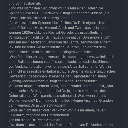
und Schnauzbart ab.
„Und was ist mit den Gerüchten von diesem einen Hotel? Die
Spinnen-Hexe im 13. Stockwerk?“, fragt ein anderer Student, „die
Geschichte hält sich seit sechzig Jahren!“
„Ja, was
ist
mit der Spinnen-Hexe? Hörst Du Dich eigentlich selber
reden? Spinnen-Hexe, Himmel, Arsch und Zwirn, das ist ja nun
weniger 1920er-okkultes-Revival-Gerede, als mittelalterlicher
Volksglaube!“, lacht der Schnauzbärtige mit der Sonnenbrille, „Wir
sind nur noch sechzehn Jahre von der Jahrtausendwende entfernt,
ja?, und Ihr redet wie mittelalterliche Bauern!“, und der mit dem
Seitenscheitel lacht mit, die beiden klingen verächtlich.
„Was Brille hier zu sagen versucht, ist, dass er ganz verzweifelt nach
einer Rationalisierung sucht“, sagt die laute, sarkastische Stimme
von Venkman plötzlich, „weil er einfach Angst hat vor einer Welt, in
der nicht alles restlos erklärbar ist. Eure Berichte als abergläubisches
Gewäsch zu bezeichnen ist einer seiner Coping-Mechanismen.“
„Coping-Mechanismen?!“, fragt der Schnauzbart verdutzt.
Venkman nippt an seinem Drink, und antwortet unbeeindruckt, „Klar,
irgendwelche Strategien brauchst Du ja, um zu verknusen, dass
Deine rationale Welt gar nicht so rational ist. Was, wenn die ins
Wanken geriete? Dann ginge Dir ja Dein kleiner Arsch auf Grundeis,
dann würdest Du ja überschnappen!“
„Sind Sie nicht dieser Peter Venkman, von dieser einen, neuen
Fakultät?“, fragt eine der Umstehenden.
„Ich bin dieser Dr. Peter Venkman.“
„Na, dann ist das ja quasi das Brot und Butter von Dr. Venkman, hier