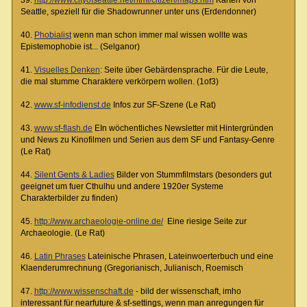
Seattle, speziell für die Shadowrunner unter uns (Erdendonner)
40.
Phobialist
wenn man schon immer mal wissen wollte was
Epistemophobie ist... (Selganor)
41.
Visuelles Denken
: Seite über Gebärdensprache. Für die Leute,
die mal stumme Charaktere verkörpern wollen. (1of3)
42.
www.sf-infodienst.de
Infos zur SF-Szene (Le Rat)
43.
www.sf-flash.de
EIn wöchentliches Newsletter mit Hintergründen
und News zu Kinofilmen und Serien aus dem SF und Fantasy-Genre
(Le Rat)
44.
Silent Gents & Ladies
Bilder von Stummfilmstars (besonders gut
geeignet um fuer Cthulhu und andere 1920er Systeme
Charakterbilder zu finden)
45.
http://www.archaeologie-online.de/
Eine riesige Seite zur
Archaeologie. (Le Rat)
46.
Latin Phrases
Lateinische Phrasen, Lateinwoerterbuch und eine
Klaenderumrechnung (Gregorianisch, Julianisch, Roemisch
47.
http://www.wissenschaft.de
- bild der wissenschaft, imho
interessant für nearfuture & sf-settings, wenn man anregungen für