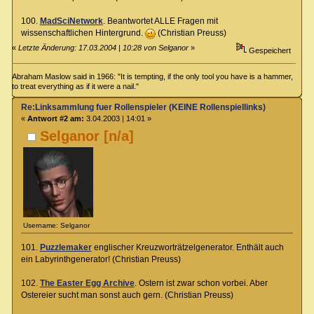
100.
MadSciNetwork
. Beantwortet ALLE Fragen mit
wissenschaftlichen Hintergrund.
(Christian Preuss)
«
Letzte Änderung: 17.03.2004 | 10:28 von Selganor
»
Gespeichert
Abraham Maslow said in 1966: "It is tempting, if the only tool you have is a hammer,
to treat everything as if it were a nail."
Re:Linksammlung fuer Rollenspieler (KEINE Rollenspiellinks)
«
Antwort #2 am:
3.04.2003 | 14:01 »
Selganor [n/a]
Username: Selganor
101.
Puzzlemaker
englischer Kreuzworträtzelgenerator. Enthält auch
ein Labyrinthgenerator! (Christian Preuss)
102.
The Easter Egg Archive
. Ostern ist zwar schon vorbei. Aber
Ostereier sucht man sonst auch gern. (Christian Preuss)