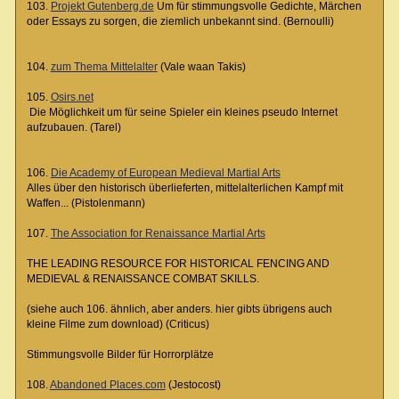
103.
Projekt Gutenberg.de
Um für stimmungsvolle Gedichte, Märchen
oder Essays zu sorgen, die ziemlich unbekannt sind. (Bernoulli)
104.
zum Thema Mittelalter
(Vale waan Takis)
105.
Osirs.net
Die Möglichkeit um für seine Spieler ein kleines pseudo Internet
aufzubauen. (Tarel)
106.
Die Academy of European Medieval Martial Arts
Alles über den historisch überlieferten, mittelalterlichen Kampf mit
Waffen... (Pistolenmann)
107.
The Association for Renaissance Martial Arts
THE LEADING RESOURCE FOR HISTORICAL FENCING AND
MEDIEVAL & RENAISSANCE COMBAT SKILLS.
(siehe auch 106. ähnlich, aber anders. hier gibts übrigens auch
kleine Filme zum download) (Criticus)
Stimmungsvolle Bilder für Horrorplätze
108.
Abandoned Places.com
(Jestocost)