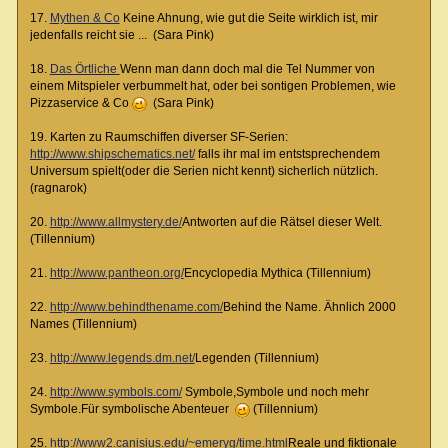
17.
Mythen & Co
Keine Ahnung, wie gut die Seite wirklich ist, mir
jedenfalls reicht sie ... (Sara Pink)
18.
Das Örtliche
Wenn man dann doch mal die Tel Nummer von
einem Mitspieler verbummelt hat, oder bei sontigen Problemen, wie
Pizzaservice & Co
(Sara Pink)
19. Karten zu Raumschiffen diverser SF-Serien:
http://www.shipschematics.net/
falls ihr mal im entstsprechendem
Universum spielt(oder die Serien nicht kennt) sicherlich nützlich.
(ragnarok)
20.
http://www.allmystery.de/
Antworten auf die Rätsel dieser Welt.
(Tillennium)
21.
http://www.pantheon.org/
Encyclopedia Mythica (Tillennium)
22.
http://www.behindthename.com/
Behind the Name. Ähnlich 2000
Names (Tillennium)
23.
http://www.legends.dm.net/
Legenden (Tillennium)
24.
http://www.symbols.com/
Symbole,Symbole und noch mehr
Symbole.Für symbolische Abenteuer
(Tillennium)
25.
http://www2.canisius.edu/~emeryg/time.html
Reale und fiktionale