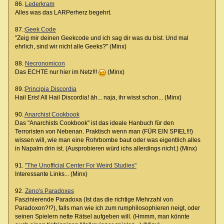
86.
Lederkram
Alles was das LARPerherz begehrt.
87.:
Geek Code
"Zeig mir deinen Geekcode und ich sag dir was du bist. Und mal
ehrlich, sind wir nicht alle Geeks?" (Minx)
88.
Necronomicon
Das ECHTE nur hier im Netz!!!
(Minx)
89.:
Principia Discordia
Hail Eris! All Hail Discordia! äh... naja, ihr wisst schon... (Minx)
90.
Anarchist Cookbook
Das "Anarchists Cookbook" ist das ideale Hanbuch für den
Terroristen von Nebenan. Praktisch wenn man (FÜR EIN SPIEL!!!)
wissen will, wie man eine Rohrbombe baut oder was eigentlich alles
in Napalm drin ist. (Ausprobieren würd ichs allerdings nicht.) (Minx)
91.
"The Unofficial Center For Weird Studies"
Interessante Links... (Minx)
92.
Zeno's Paradoxes
Faszinierende Paradoxa (Ist das die richtige Mehrzahl von
Paradoxon?!?), falls man wie ich zum rumphilosophieren neigt, oder
seinen Spielern nette Rätsel aufgeben will. (Hmmm, man könnte