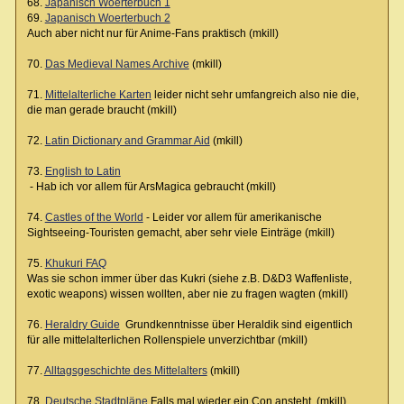
68.
Japanisch Woerterbuch 1
69.
Japanisch Woerterbuch 2
Auch aber nicht nur für Anime-Fans praktisch (mkill)
70.
Das Medieval Names Archive
(mkill)
71.
Mittelalterliche Karten
leider nicht sehr umfangreich also nie die,
die man gerade braucht (mkill)
72.
Latin Dictionary and Grammar Aid
(mkill)
73.
English to Latin
- Hab ich vor allem für ArsMagica gebraucht (mkill)
74.
Castles of the World
- Leider vor allem für amerikanische
Sightseeing-Touristen gemacht, aber sehr viele Einträge (mkill)
75.
Khukuri FAQ
Was sie schon immer über das Kukri (siehe z.B. D&D3 Waffenliste,
exotic weapons) wissen wollten, aber nie zu fragen wagten (mkill)
76.
Heraldry Guide
Grundkenntnisse über Heraldik sind eigentlich
für alle mittelalterlichen Rollenspiele unverzichtbar (mkill)
77.
Alltagsgeschichte des Mittelalters
(mkill)
78.
Deutsche Stadtpläne
Falls mal wieder ein Con ansteht. (mkill)