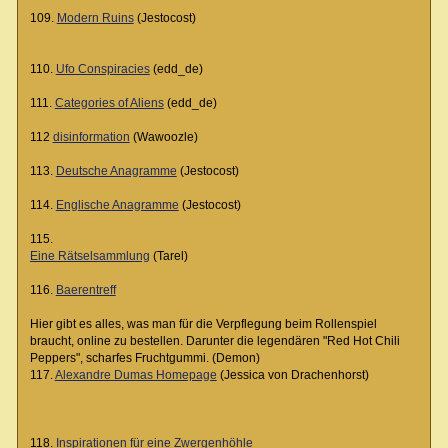
109.
Modern Ruins
(Jestocost)
110.
Ufo Conspiracies
(edd_de)
111.
Categories of Aliens
(edd_de)
112
disinformation
(Wawoozle)
113.
Deutsche Anagramme
(Jestocost)
114.
Englische Anagramme
(Jestocost)
115.
Eine Rätselsammlung
(Tarel)
116.
Baerentreff
Hier gibt es alles, was man für die Verpflegung beim Rollenspiel
braucht, online zu bestellen. Darunter die legendären "Red Hot Chili
Peppers", scharfes Fruchtgummi. (Demon)
117.
Alexandre Dumas Homepage
(Jessica von Drachenhorst)
118.
Inspirationen für eine Zwergenhöhle