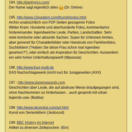
194.
http://darklyrics.com/
Der Name sagt eigentlich alles
(Dr. Online)
195.
http://www.10eastern.com/foundphotos.html
Archiv unabsichtlich von P2P-Seiten gezogener Fotos
Wilder Kram. Hunderte und aberhunderte Fotos, kommentarlos
hintereinander. Irgendwelche Leute, Parties, Landschaften. Sehr
viele komische oder absurde Sachen. Super für Unknown Armies,
aber generell für Charakterbilder oder Handouts von Familienfotos,
Suchbildern ("Haben Sie diese Frau schon mal irgendwo
gesehen?"), oder einfach als Inspiration für Geschichten. Ausserdem
ein sehr hoher Unterhaltungswert! (Wjassula)
196.
http://www.frag-mutti.de
DAS Nachschlagewerk (nicht nur) für Junggesellen (AXX)
197.:
http://www.darwinawards.com
Geschichten über Leute, die auf abstruse Weise draufgegangen sind,
ohne Nachkommen zu hinterlassen... auch gespickt mit urban
legends usw. (Bubba)
198:
http://www.skcentral.com/art.html
Kunst von Serienkillern (Jestocost)
199:
BBC History im Internet
Artikel zu diversen Zeitepochen. (Ein)