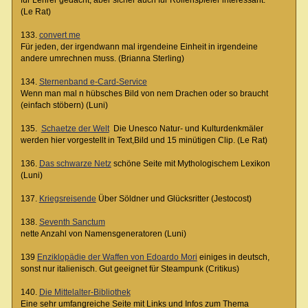
(Le Rat)
133.
convert me
Für jeden, der irgendwann mal irgendeine Einheit in irgendeine
andere umrechnen muss. (Brianna Sterling)
134.
Sternenband e-Card-Service
Wenn man mal n hübsches Bild von nem Drachen oder so braucht
(einfach stöbern) (Luni)
135.
Schaetze der Welt
Die Unesco Natur- und Kulturdenkmäler
werden hier vorgestellt in Text,Bild und 15 minütigen Clip. (Le Rat)
136.
Das schwarze Netz
schöne Seite mit Mythologischem Lexikon
(Luni)
137.
Kriegsreisende
Über Söldner und Glücksritter (Jestocost)
138.
Seventh Sanctum
nette Anzahl von Namensgeneratoren (Luni)
139
Enziklopädie der Waffen von Edoardo Mori
einiges in deutsch,
sonst nur italienisch. Gut geeignet für Steampunk (Critikus)
140.
Die Mittelalter-Bibliothek
Eine sehr umfangreiche Seite mit Links und Infos zum Thema