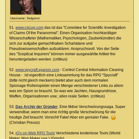
Username: Selganor
51.
www.csicop.com
das ist das "Commitee for Scientific Investigation
of Claims Of the Paranormal". Einen Organisation hochkarätiger
Wisseschafteler (Mathematiker, Psyschologen, Zauberkünstler) die
sich zur aufgabe gemachthaben Scharlatane und
Pseudowissenschaften aufzuklären. Anspruchsvoll. Von der Seite
des "Sceptical Inquirers" können immer ausgewählte Artikel frei
heruntergeladen werden. (critikus)
52.
www.spycraft.xganon.com
- Control Central Information Clearing
House - ist eigentlich eine Linksammlung für das RPG "Spycraft"
(bitte nicht gleich meckern) bietet aber auch dem normalen
Spionage-Rollenspieler einen Menge verschiedener Links zu allem
was ein Spion so braucht. So was wie Jachten, Hausgrundrisse,
Waffen, Organisationen usw.; alles reale Seiten. (critikus)
53.
Das Archiv der Gründer
. Eine fiktive Verschwörungssaga. Super
verwendbar, wenn man eine richtig große Verschwörung für die
heutige Zeit braucht. Vorsicht! Fake! Aber ein genialer Fake.
(Christian Preuss)
54.
iG's on-Web RPG Tools
Verschiedene kostenlose Tools (World
Maker, Map Maker uva.) (Grindy)