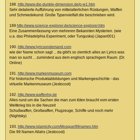
188.
http://www.die-dunkle-dimension.de/p-w1.htm
Sehr detalierte Aufführung von mittelalterlichen Rüstungen, Waffen
und Schmiedekunst. Große Typenvielfalt die beschrieben wird.
189
http://www.science-explorer.de/science-explorer.htm
Eine Zusammenfassung von mehreren Bekannten Mysterien. (wie
u.a. das Philadelphia Experiment, oder Tunguska) (Japan001)
190.
http://www.lyricsondemand.com
wie der Name schon sagt ... da gibt's so ziemlich alles an Lyrics was
man so sucht ... zumindest aus dem englisch sprachigem Raum. (Dr.
Online)
191.
http://www.markenmuseum.com
Für historische Produktabbildungen und Markengeschichte - das
virtuelle Markenmuseum (Jestocost)
192.
http://www.waffenhq.de
Alles rund um die Sachen die man zum töten braucht vom ersten
Weltkrieg bis in die Neuzeit
Schußwaffen, Großwaffen, Flugzeuge, Schiffe und noch mehr
(Nightsky)
193.
http://www.islamicity.com/Mosque/99names.htm
Die 99 Namen Allahs (Jestocost)