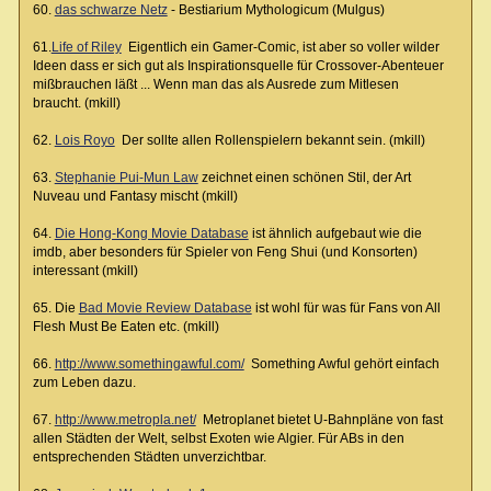
60.
das schwarze Netz
- Bestiarium Mythologicum (Mulgus)
61.
Life of Riley
Eigentlich ein Gamer-Comic, ist aber so voller wilder
Ideen dass er sich gut als Inspirationsquelle für Crossover-Abenteuer
mißbrauchen läßt ... Wenn man das als Ausrede zum Mitlesen
braucht. (mkill)
62.
Lois Royo
Der sollte allen Rollenspielern bekannt sein. (mkill)
63.
Stephanie Pui-Mun Law
zeichnet einen schönen Stil, der Art
Nuveau und Fantasy mischt (mkill)
64.
Die Hong-Kong Movie Database
ist ähnlich aufgebaut wie die
imdb, aber besonders für Spieler von Feng Shui (und Konsorten)
interessant (mkill)
65. Die
Bad Movie Review Database
ist wohl für was für Fans von All
Flesh Must Be Eaten etc. (mkill)
66.
http://www.somethingawful.com/
Something Awful gehört einfach
zum Leben dazu.
67.
http://www.metropla.net/
Metroplanet bietet U-Bahnpläne von fast
allen Städten der Welt, selbst Exoten wie Algier. Für ABs in den
entsprechenden Städten unverzichtbar.