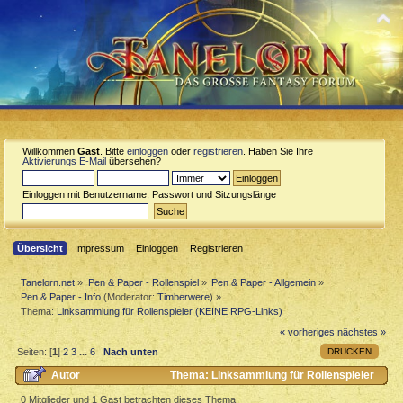
Willkommen
Gast
. Bitte
einloggen
oder
registrieren
. Haben Sie Ihre
Aktivierungs E-Mail
übersehen?
Einloggen mit Benutzername, Passwort und Sitzungslänge
Übersicht
Impressum
Einloggen
Registrieren
Tanelorn.net
»
Pen & Paper - Rollenspiel
»
Pen & Paper - Allgemein
»
Pen & Paper - Info
(Moderator:
Timberwere
) »
Thema:
Linksammlung für Rollenspieler (KEINE RPG-Links)
« vorheriges
nächstes »
DRUCKEN
Seiten: [
1
]
2
3
...
6
Nach unten
Autor
Thema: Linksammlung für Rollenspieler
(KEINE RPG-Links) (Gelesen 121463 mal)
0 Mitglieder und 1 Gast betrachten dieses Thema.