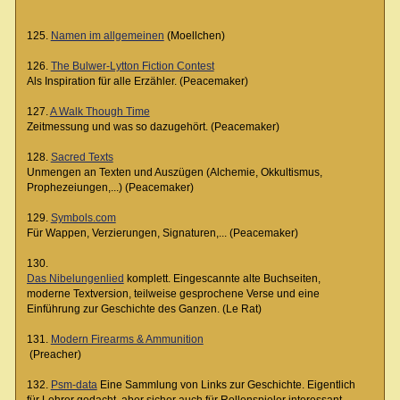
125.
Namen im allgemeinen
(Moellchen)
126.
The Bulwer-Lytton Fiction Contest
Als Inspiration für alle Erzähler. (Peacemaker)
127.
A Walk Though Time
Zeitmessung und was so dazugehört. (Peacemaker)
128.
Sacred Texts
Unmengen an Texten und Auszügen (Alchemie, Okkultismus,
Prophezeiungen,...) (Peacemaker)
129.
Symbols.com
Für Wappen, Verzierungen, Signaturen,... (Peacemaker)
130.
Das Nibelungenlied
komplett. Eingescannte alte Buchseiten,
moderne Textversion, teilweise gesprochene Verse und eine
Einführung zur Geschichte des Ganzen. (Le Rat)
131.
Modern Firearms & Ammunition
(Preacher)
132.
Psm-data
Eine Sammlung von Links zur Geschichte. Eigentlich
für Lehrer gedacht, aber sicher auch für Rollenspieler interessant.