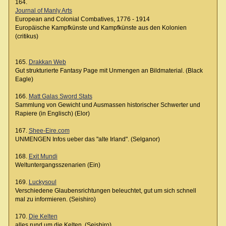
164.
Journal of Manly Arts
European and Colonial Combatives, 1776 - 1914
Europäische Kampfkünste und Kampfkünste aus den Kolonien
(critikus)
165.
Drakkan Web
Gut strukturierte Fantasy Page mit Unmengen an Bildmaterial. (Black
Eagle)
166.
Matt Galas Sword Stats
Sammlung von Gewicht und Ausmassen historischer Schwerter und
Rapiere (in Englisch) (Elor)
167.
Shee-Eire.com
UNMENGEN Infos ueber das "alte Irland". (Selganor)
168.
Exit Mundi
Weltuntergangsszenarien (Ein)
169.
Luckysoul
Verschiedene Glaubensrichtungen beleuchtet, gut um sich schnell
mal zu informieren. (Seishiro)
170.
Die Kelten
alles rund um die Kelten. (Seishiro)