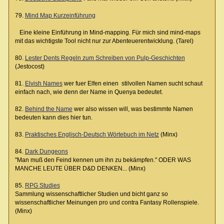
79.
Mind Map Kurzeinführung
Eine kleine Einführung in Mind-mapping. Für mich sind mind-maps
mit das wichtigste Tool nicht nur zur Abenteuerentwicklung. (Tarel)
80.
Lester Dents Regeln zum Schreiben von Pulp-Geschichten
(Jestocost)
81.
Elvish Names
wer fuer Elfen einen stilvollen Namen sucht schaut
einfach nach, wie denn der Name in Quenya bedeutet.
82.
Behind the Name
wer also wissen will, was bestimmte Namen
bedeuten kann dies hier tun.
83.
Praktisches Englisch-Deutsch Wörtebuch im Netz
(Minx)
84.
Dark Dungeons
"Man muß den Feind kennen um ihn zu bekämpfen." ODER WAS
MANCHE LEUTE ÜBER D&D DENKEN... (Minx)
85.
RPG Studies
Sammlung wissenschaftlicher Studien und bicht ganz so
wissenschaftlicher Meinungen pro und contra Fantasy Rollenspiele.
(Minx)