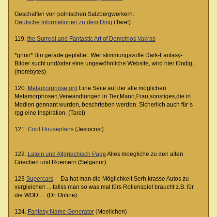
Geschaffen von polnischen Salzbergwerkern.
Deutsche Informationen zu dem Ding
(Tarel)
119.
the Surreal and Fantastic Art of Demetrios Vakras
*gnnn* Bin gerade geplättet. Wer stimmungsvolle Dark-Fantasy-
Bilder sucht und/oder eine ungewöhnliche Website, wird hier fündig...
(morebytes)
120.
Metamorphose.org
Eine Seite auf der alle möglichen
Metamorphosen,Verwandlungen in Tier,Mann,Frau,sonstiges,die in
Medien gennant wurden, beschrieben werden. Sicherlich auch für`s
rpg eine Inspiration. (Tarel)
121.
Cool Houseplans
(Jestocost)
122.
Latein und Altgriechisch Page
Alles moegliche zu den alten
Griechen und Roemern (Selganor)
123
Supercars
Da hat man die Möglichkeit Serh krasse Autos zu
vergleichen ... fallss man so was mal fürs Rollenspiel braucht z.B. für
die WOD ... (Dr. Online)
124.
Fantasy Name Generator
(Moellchen)