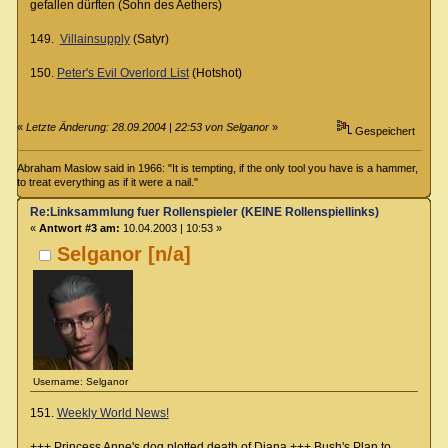
gefallen dürften (Sohn des Aethers)
149.
Villainsupply
(Satyr)
150.
Peter's Evil Overlord List
(Hotshot)
«
Letzte Änderung: 28.09.2004 | 22:53 von Selganor
»
Gespeichert
Abraham Maslow said in 1966: "It is tempting, if the only tool you have is a hammer,
to treat everything as if it were a nail."
Re:Linksammlung fuer Rollenspieler (KEINE Rollenspiellinks)
«
Antwort #3 am:
10.04.2003 | 10:53 »
Selganor [n/a]
Username: Selganor
151.
Weekly World News!
+++ Princess Anne's dog plotted death of Diana +++ Bush's Plan to