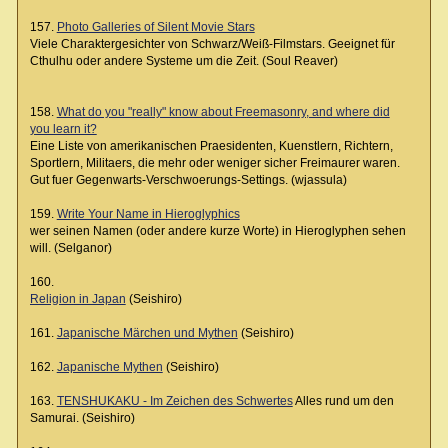
157.
Photo Galleries of Silent Movie Stars
Viele Charaktergesichter von Schwarz/Weiß-Filmstars. Geeignet für
Cthulhu oder andere Systeme um die Zeit. (Soul Reaver)
158.
What do you "really" know about Freemasonry, and where did
you learn it?
Eine Liste von amerikanischen Praesidenten, Kuenstlern, Richtern,
Sportlern, Militaers, die mehr oder weniger sicher Freimaurer waren.
Gut fuer Gegenwarts-Verschwoerungs-Settings. (wjassula)
159.
Write Your Name in Hieroglyphics
wer seinen Namen (oder andere kurze Worte) in Hieroglyphen sehen
will. (Selganor)
160.
Religion in Japan
(Seishiro)
161.
Japanische Märchen und Mythen
(Seishiro)
162.
Japanische Mythen
(Seishiro)
163.
TENSHUKAKU - Im Zeichen des Schwertes
Alles rund um den
Samurai. (Seishiro)