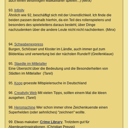
auch einen tiefsinnigen Malkavianer spielen...) (Minx)
93.
Infinity
Ähnlich wie 92, beschäftigt sich mit der Unendlichkeit. Ich finde die
beiden passen deshalb hierhin, da ein Teil des rollenspielens und
besonders des spieleleitens daraus besteht, über Dinge
nachzudenken über die andere Leute nicht nicht nachdenken. (Minx)
94.
Schwabenexpress
Burgen, Schlösser und Kloster im Ländle, auch immer gut zum
Bilderklau und verwertung bei der nächsten Runde!!! (Greifenklaue)
95.
Staedte im Mittelalter
Eine Übersicht über die Bedeutung und die Besonderheiten von
Städten im Mittelalter (Tarel)
95.
Koop
groesste Mitspielersuche in Deutschland
96.
Creativity Web
Mit vielen Tipps, sollten einem Mal die Ideen
ausgehen. (Tarel)
98.
Heromachine
Wer schon immer ohne Zeichenkuenste einen
Superhelden (oder aehnliches) "zeichnen" wollte.
99. Etwas makaber:
Crime Library
. Trotzdem gut für
Abenteuerinspirationen. (Christian Preuss)