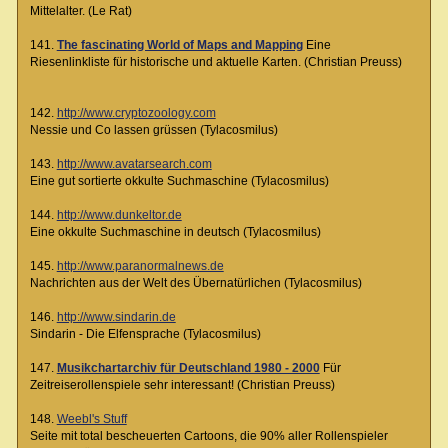
Mittelalter. (Le Rat)
141.
The fascinating World of Maps and Mapping
Eine
Riesenlinkliste für historische und aktuelle Karten. (Christian Preuss)
142.
http://www.cryptozoology.com
Nessie und Co lassen grüssen (Tylacosmilus)
143.
http://www.avatarsearch.com
Eine gut sortierte okkulte Suchmaschine (Tylacosmilus)
144.
http://www.dunkeltor.de
Eine okkulte Suchmaschine in deutsch (Tylacosmilus)
145.
http://www.paranormalnews.de
Nachrichten aus der Welt des Übernatürlichen (Tylacosmilus)
146.
http://www.sindarin.de
Sindarin - Die Elfensprache (Tylacosmilus)
147.
Musikchartarchiv für Deutschland 1980 - 2000
Für
Zeitreiserollenspiele sehr interessant! (Christian Preuss)
148.
Weebl's Stuff
Seite mit total bescheuerten Cartoons, die 90% aller Rollenspieler