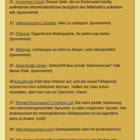
31.
Anonymer Christ
: Grosse Seite, die im Rollenspiel häufig
auftretende Missverständnisse bezüglich des Mittelalters aufheben
will. (tyoemiehet)
32.
Viktorianisches Zeitalter
: Alles zu selbigem. (tyoemiehet)
33.
Elfwood
: Gigantische Bildergalerie, für jeden was dabei.
(tyoemiehet)
34.
Wikinger
: Unmengen an Infos zu diesen, sehr übersichtlich.
(tyoemiehet)
35.
Sagenhafte Zeiten
: Zeitschrift über jenste "phänomenale" Orte
dieser Erde. (tyoemiehet)
36.
Kinophysik
Klärt über Irrtümer auf, sich bei zuviel Filmgenuß
schnell ins Hirn schleichen können. Hatten wir zwar schon
woanders, aber hier mal zur Übersicht. (Tarel)
37.
Richard Kennaway's Conlang List
: Die wohl größte Sammlung
von menschengemachten Sprachen zu allen möglichen Sachen. Von
Andorianisch bis minimalistischen Bildsprachen ist da eigentlich
alles zu finden. (1of3)
38.
http://www.eplans.com/
Gebäudepläne aller Art (Erdendonner)
39.
http://www.cityofseattle.net/html/citizen/maps.htm
Karten von