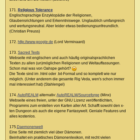
171.
Religious Tolerance
Englischsprachige Enzyklopädie der Religionen,
Glaubensrichtungen und Erkenntniswege. Unglaublich umfangreich
und wertungsneutral. Aber leider etwas bedienungsunfreundlich.
(Christian Preuss)
172.
http://www.google.de
(Lord Verminaard)
173.
Sacred Texts
Webseite mit englischen und auch häufig originalsprachlichen
Texten zu allen (un)möglichen Religionen und Weltauffassungen.
Schon mal was von Oahspe gehört?
Die Texte sind im .html oder .txt-Format und so komplett wie nur
möglich. (Unter anderem die gesamte Rig Veda, wen's schon immer
mal interessiert hat) (Stahlengel)
174.
AutoREALM
alternativ:
AutoREALM/Sourceforge
(Minx)
Webseite eines freien, unter der GNU Lizenz veröffentlichten,
Programms zum erstellen von Karten aller Art. Schafft sowohl den x-
ten Dungeon als auch die eigene Fantasywelt. Geniale Features und
alles kostenlos.
175.
Daemonenwelt
Eine Seite mit ziemlich viel über Dämonen.
Beinhaltet ein praktisches Dämonenlexikon, mit recht vielen