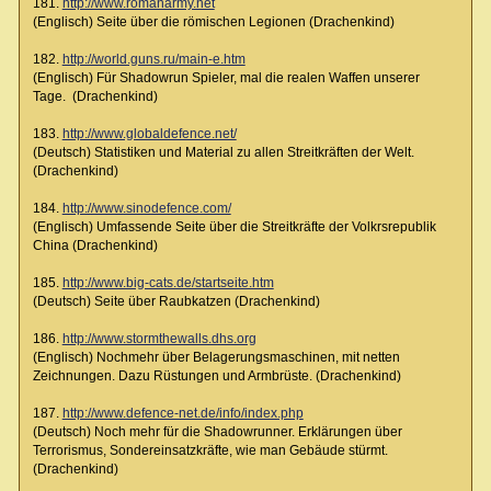
181.
http://www.romanarmy.net
(Englisch) Seite über die römischen Legionen (Drachenkind)
182.
http://world.guns.ru/main-e.htm
(Englisch) Für Shadowrun Spieler, mal die realen Waffen unserer
Tage. (Drachenkind)
183.
http://www.globaldefence.net/
(Deutsch) Statistiken und Material zu allen Streitkräften der Welt.
(Drachenkind)
184.
http://www.sinodefence.com/
(Englisch) Umfassende Seite über die Streitkräfte der Volkrsrepublik
China (Drachenkind)
185.
http://www.big-cats.de/startseite.htm
(Deutsch) Seite über Raubkatzen (Drachenkind)
186.
http://www.stormthewalls.dhs.org
(Englisch) Nochmehr über Belagerungsmaschinen, mit netten
Zeichnungen. Dazu Rüstungen und Armbrüste. (Drachenkind)
187.
http://www.defence-net.de/info/index.php
(Deutsch) Noch mehr für die Shadowrunner. Erklärungen über
Terrorismus, Sondereinsatzkräfte, wie man Gebäude stürmt.
(Drachenkind)