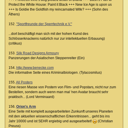
Protect the White House: Paint it Black +++ New Ice Age is upon us
+++ Is Goldie the Goldfish my reincarnated Wife? +++ (Sohn des
Äthers)
152.
"Sportfreunde der Sperrtechnik e.V."
...dort beschäftigt man sich mit der hohen Kunst des
Schlösserknackens natürlich nur zur intellektuellen Erbauung)
(critikus)
153.
Silk Road Designs Armoury
Panzerungen der Asiatischen Steppenreiter (Ein)
154.
http://www.benecke.com
Die informative Seite eines Kriminalbiologen. (Tylacosmilus)
155.
All Posters
Eine riesen Masse von Postern von Flim- und Popstars, nicht nur zum
Bestellen, sondern auch wenn man mal 'nen Avatar braucht sehr
praktisch... (Lord Verminaard)
156.
Orion's Arm
Eine Seite mit komplett ausgearbeiteten Zunkunft unseres Planeten
mit den aktuellen wissenschaftlichen Erkenntnissen... geht bis ins
Jahr 10000 und ist SEHR ergiebig und ausgearbeitet!
(Christian
Preuss)