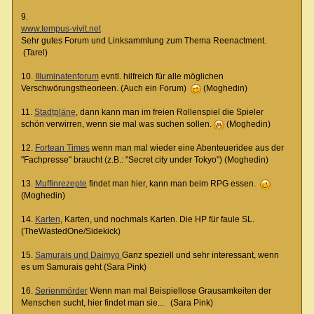
9.
www.tempus-vivit.net
Sehr gutes Forum und Linksammlung zum Thema Reenactment.
(Tarel)
10.
Illuminatenforum
evntl. hilfreich für alle möglichen
Verschwörungstheorieen. (Auch ein Forum)
(Moghedin)
11.
Stadtpläne
, dann kann man im freien Rollenspiel die Spieler
schön verwirren, wenn sie mal was suchen sollen.
(Moghedin)
12.
Fortean Times
wenn man mal wieder eine Abenteueridee aus der
"Fachpresse" braucht (z.B.: "Secret city under Tokyo") (Moghedin)
13.
Muffinrezepte
findet man hier, kann man beim RPG essen.
(Moghedin)
14.
Karten
, Karten, und nochmals Karten. Die HP für faule SL.
(TheWastedOne/Sidekick)
15.
Samurais und Daimyo
Ganz speziell und sehr interessant, wenn
es um Samurais geht (Sara Pink)
16.
Serienmörder
Wenn man mal Beispiellose Grausamkeiten der
Menschen sucht, hier findet man sie... (Sara Pink)