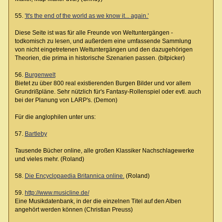
55.
'It's the end of the world as we know it... again.'
Diese Seite ist was für alle Freunde von Weltuntergängen -
todkomisch zu lesen, und außerdem eine umfassende Sammlung
von nicht eingetretenen Weltuntergängen und den dazugehörigen
Theorien, die prima in historische Szenarien passen. (bitpicker)
56.
Burgenwelt
Bietet zu über 800 real existierenden Burgen Bilder und vor allem
Grundrißpläne. Sehr nützlich für's Fantasy-Rollenspiel oder evtl. auch
bei der Planung von LARP's. (Demon)
Für die anglophilen unter uns:
57.
Bartleby
Tausende Bücher online, alle großen Klassiker Nachschlagewerke
und vieles mehr. (Roland)
58.
Die Encyclopaedia Britannica online.
(Roland)
59.
http://www.musicline.de/
Eine Musikdatenbank, in der die einzelnen Titel auf den Alben
angehört werden können (Christian Preuss)