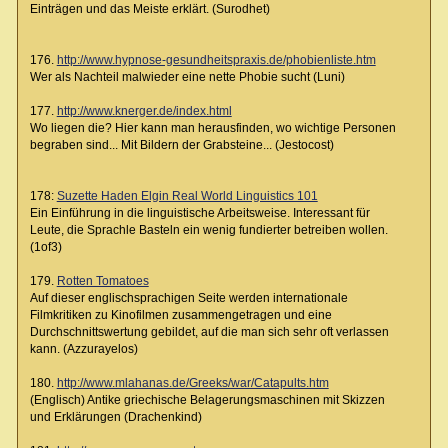
Einträgen und das Meiste erklärt. (Surodhet)
176.
http://www.hypnose-gesundheitspraxis.de/phobienliste.htm
Wer als Nachteil malwieder eine nette Phobie sucht (Luni)
177.
http://www.knerger.de/index.html
Wo liegen die? Hier kann man herausfinden, wo wichtige Personen
begraben sind... Mit Bildern der Grabsteine... (Jestocost)
178:
Suzette Haden Elgin Real World Linguistics 101
Ein Einführung in die linguistische Arbeitsweise. Interessant für
Leute, die Sprachle Basteln ein wenig fundierter betreiben wollen.
(1of3)
179.
Rotten Tomatoes
Auf dieser englischsprachigen Seite werden internationale
Filmkritiken zu Kinofilmen zusammengetragen und eine
Durchschnittswertung gebildet, auf die man sich sehr oft verlassen
kann. (Azzurayelos)
180.
http://www.mlahanas.de/Greeks/war/Catapults.htm
(Englisch) Antike griechische Belagerungsmaschinen mit Skizzen
und Erklärungen (Drachenkind)