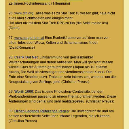
Zeitlinien.Hochinteressant. (Tillennium)
26.
www.ditl.org
alles was es zu Star Trek zu wissen gibt, naja nicht
alles aber Schiffsdaten und einiges mehr.
Hat aber nix mit dem Star Trek-RPG zu tun (die Seite meine ich)
(Dorin)
27.
www.magieheim.at
Eine Esoterikfreeserver auf dem man vor
allem Infos über Wicca, Kelten und Schamanismus findet
(DeadRomance)
28.
Crank Dot Net
: Linksammlung von geisteskranker
Weltanschauungen und deren Antiseiten. Man will gar nicht wissen
wieviel Gras die Autoren geraucht haben (Japan als 10. Stamm
Israels, Die Welt als vierseitiger und vierdimensionaler Kubus, Die
Erde eine Scheibe, usw). Trotzdem sehr interessant, wenn es um die
Neugestaltung von Settings geht. (Christian Preuss)
29.
Worth 1000
: Das ist eine Photoshop-Contestsite, bei der
Photoänderungen passend zu einem Thema prämiert werden. Diese
Änderungen sind genial und sehr realitätsgetreu. (Christian Preuss)
30.
Urban Legends Reference Pages
: Die umfangreichste und am
besten recherchierte Seite über urbane Legenden, die ich kenne.
(Christian Preuss)