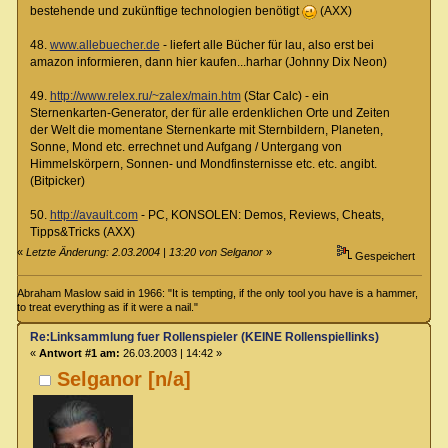
bestehende und zukünftige technologien benötigt
(AXX)
48.
www.allebuecher.de
- liefert alle Bücher für lau, also erst bei
amazon informieren, dann hier kaufen...harhar (Johnny Dix Neon)
49.
http://www.relex.ru/~zalex/main.htm
(Star Calc) - ein
Sternenkarten-Generator, der für alle erdenklichen Orte und Zeiten
der Welt die momentane Sternenkarte mit Sternbildern, Planeten,
Sonne, Mond etc. errechnet und Aufgang / Untergang von
Himmelskörpern, Sonnen- und Mondfinsternisse etc. etc. angibt.
(Bitpicker)
50.
http://avault.com
- PC, KONSOLEN: Demos, Reviews, Cheats,
Tipps&Tricks (AXX)
«
Letzte Änderung: 2.03.2004 | 13:20 von Selganor
»
Gespeichert
Abraham Maslow said in 1966: "It is tempting, if the only tool you have is a hammer,
to treat everything as if it were a nail."
Re:Linksammlung fuer Rollenspieler (KEINE Rollenspiellinks)
«
Antwort #1 am:
26.03.2003 | 14:42 »
Selganor [n/a]