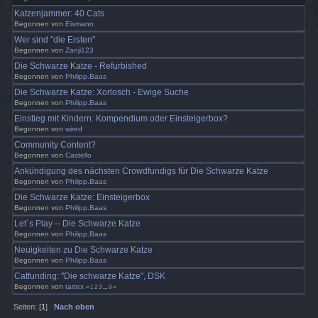
Katzenjammer: 40 Cats
Begonnen von
Eismann
Wer sind "die Ersten"
Begonnen von
Zanji123
Die Schwarze Katze - Refurbished
Begonnen von
Philipp.Baas
Die Schwarze Katze: Xorlosch - Ewige Suche
Begonnen von
Philipp.Baas
Einstieg mit Kindern: Kompendium oder Einsteigerbox?
Begonnen von
wired
Community Content?
Begonnen von
Castello
Ankündigung des nächsten Crowdfundigs für Die Schwarze Katze
Begonnen von
Philipp.Baas
Die Schwarze Katze: Einsteigerbox
Begonnen von
Philipp.Baas
Let´s Play -- Die Schwarze Katze
Begonnen von
Philipp.Baas
Neuigkeiten zu Die Schwarze Katze
Begonnen von
Philipp.Baas
Catfunding: "Die schwarze Katze", DSK
Begonnen von
tartex
«
1
2
3
...
9
»
Seiten: [
1
]
Nach oben