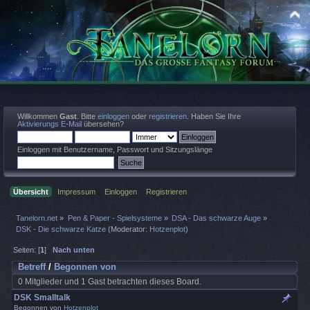
Willkommen
Gast
. Bitte
einloggen
oder
registrieren
. Haben Sie Ihre
Aktivierungs E-Mail
übersehen?
Einloggen mit Benutzername, Passwort und Sitzungslänge
Übersicht
Impressum
Einloggen
Registrieren
Tanelorn.net
»
Pen & Paper - Spielsysteme
»
DSA - Das schwarze Auge
»
DSK - Die schwarze Katze
(Moderator:
Hotzenplot
)
Seiten: [
1
]
Nach unten
Betreff
/
Begonnen von
0 Mitglieder und 1 Gast betrachten dieses Board.
DSK Smalltalk
Begonnen von
Hotzenplot