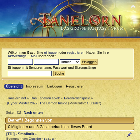
Willkommen
Gast
. Bitte
einloggen
oder
registrieren
. Haben Sie Ihre
Aktivierungs E-Mail
übersehen?
Einloggen mit Benutzername, Passwort und Sitzungslänge
Übersicht
Impressum
Einloggen
Registrieren
Tanelorn.net
»
Das Tanelorn spielt
»
Forenrollenspiele
»
[Cyber Master 2077] The Demon Inside
(Moderator:
Outsider
)
Seiten: [
1
]
Nach unten
Betreff
/
Begonnen von
0 Mitglieder und 3 Gäste betrachten dieses Board.
[TDI] - Smalltalk -
Begonnen von
Outsider
«
1
2
3
...
18
»