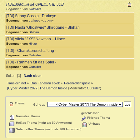
[TDI]..load...//File ONE//...THE JOB
Begonnen von
Outsider
[TDI] Sunny Gossip - Darkeye
Begonnen von
darkeye
«
1
2
Alle
»
[TDI] Naoki "Ghostwire" Shirogane - Shihan
Begonnen von
Shihan
[TDI] Alicia "2XS" Newman – Hinxe
Begonnen von
Hinxe
[TDI] - Charaktererschaffung -
Begonnen von
Outsider
[TDI] - Rahmen für das Spiel -
Begonnen von
Outsider
Seiten: [
1
]
Nach oben
Tanelorn.net
»
Das Tanelorn spielt
»
Forenrollenspiele
»
[Cyber Master 2077] The Demon Inside
(Moderator:
Outsider
)
Thema
Gehe zu:
geschlossen
Normales Thema
Fixiertes Thema
Heißes Thema (mehr als 50 Antworten)
Umfrage
Sehr heißes Thema (mehr als 100 Antworten)