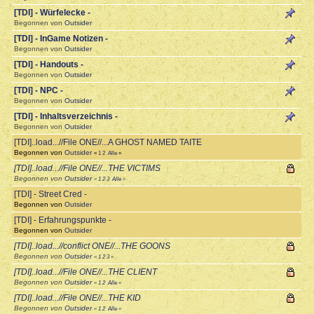
[TDI] - Würfelecke -
Begonnen von
Outsider
[TDI] - InGame Notizen -
Begonnen von
Outsider
[TDI] - Handouts -
Begonnen von
Outsider
[TDI] - NPC -
Begonnen von
Outsider
[TDI] - Inhaltsverzeichnis -
Begonnen von
Outsider
[TDI]..load...//File ONE//...A GHOST NAMED TAITE
Begonnen von
Outsider
«
1
2
Alle
»
[TDI]..load...//File ONE//...THE VICTIMS
Begonnen von
Outsider
«
1
2
3
Alle
»
[TDI] - Street Cred -
Begonnen von
Outsider
[TDI] - Erfahrungspunkte -
Begonnen von
Outsider
[TDI]..load...//conflict ONE//...THE GOONS
Begonnen von
Outsider
«
1
2
3
»
[TDI]..load...//File ONE//...THE CLIENT
Begonnen von
Outsider
«
1
2
Alle
»
[TDI]..load...//File ONE//...THE KID
Begonnen von
Outsider
«
1
2
Alle
»