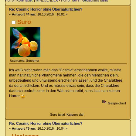
Horror. Rollenspiel.
|
MINDBENDER - Horror, der im Gedächtnis bleibt
Re: Cosmic Horror ohne Übernatürliches?
«
Antwort #4 am:
16.10.2016 | 10:01 »
Suro
Username: Surodhet
Ich weiß nicht; wenn man das "Cosmic" ernst nehmen wollte, müsste
man halt natürliche Phänomene nehmen, die den Menschen klein,
unbedeutend und unwissend erscheinen lassen, und die Charaktere
da durch schicken. Und es müsste etwas sein, dass die Charaktere
dadurch bedroht oder in den Wahnsinn treibt, sonst hat man keinen
Horror
Gespeichert
Suro janai, Katsuro da!
Re: Cosmic Horror ohne Übernatürliches?
«
Antwort #5 am:
16.10.2016 | 10:04 »