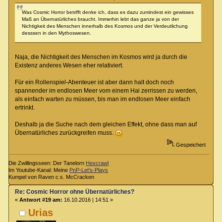
Was Cosmic Horror betrifft denke ich, dass es dazu zumindest ein gewisses
Maß an Übernatürliches braucht. Immerhin lebt das ganze ja von der
Nichtigkeit des Menschen innerhalb des Kosmos und der Verdeutlichung
desssen in den Mythoswesen.
Naja, die Nichtigkeit des Menschen im Kosmos wird ja durch die
Existenz anderes Wesen eher relativiert.
Für ein Rollenspiel-Abenteuer ist aber dann halt doch noch
spannender im endlosen Meer vom einem Hai zerrissen zu werden,
als einfach warten zu müssen, bis man im endlosen Meer einfach
ertrinkt.
Deshalb ja die Suche nach dem gleichen Effekt, ohne dass man auf
Übernatürliches zurückgreifen muss.
Gespeichert
Die Zwillingsseen: Der Tanelorn
Hexcrawl
Im Youtube-Kanal: Meine
PnP-Let's-Plays
Kumpel von Raven c.s. McCracken
Re: Cosmic Horror ohne Übernatürliches?
«
Antwort #19 am:
16.10.2016 | 14:51 »
Urias