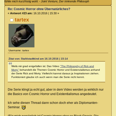
fühlte mich kurzfristig wohl. - Joint Venture, Der trinkende Philosoph
Re: Cosmic Horror ohne Übernatürliches?
«
Antwort #23 am:
16.10.2016 | 15:30 »
tartex
Username: tartex
Zitat von: Stahlstadtkind am 16.10.2016 | 15:14
Weils mir grad enigefallen ist: Das Video
"The Philosophy of Rick and
Morty"
behandelt die Themen Cosmic Horror und Existenzialismus anhand
der Serie Rick and Morty. Vielleicht kannst daraus ja Inspirationen ziehen.
Funktioniert glaube ich auch wenn man die Serie nicht kennt.
Die Serie klingt ja echt gut, aber in dem Video werden ja wirklich nur
die Basics von Cosmic Horror und Existentialismus angedeutet.
Ich sehe diesen Thread dann schon doch eher als Diplomanten-
Seminar.
(Für mich persönlich ist Cosmic Horror eher so Black Gnosis. Die