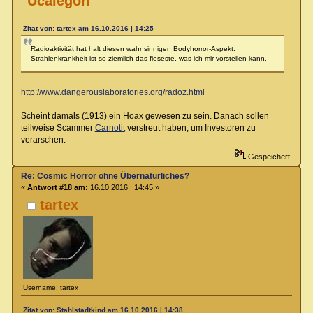
Ucalegon
Zitat von: tartex am 16.10.2016 | 14:25
Radioaktivität hat halt diesen wahnsinnigen Bodyhorror-Aspekt.
Strahlenkrankheit ist so ziemlich das fieseste, was ich mir vorstellen kann.
http://www.dangerouslaboratories.org/radoz.html
Scheint damals (1913) ein Hoax gewesen zu sein. Danach sollen
teilweise Scammer
Carnotit
verstreut haben, um Investoren zu
verarschen.
Gespeichert
Re: Cosmic Horror ohne Übernatürliches?
«
Antwort #18 am:
16.10.2016 | 14:45 »
tartex
Username: tartex
Zitat von: Stahlstadtkind am 16.10.2016 | 14:38