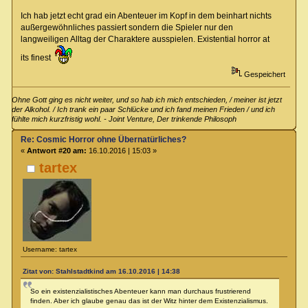
Ich hab jetzt echt grad ein Abenteuer im Kopf in dem beinhart nichts
außergewöhnliches passiert sondern die Spieler nur den
langweiligen Alltag der Charaktere ausspielen. Existential horror at
its finest
Gespeichert
Ohne Gott ging es nicht weiter, und so hab ich mich entschieden, / meiner ist jetzt
der Alkohol. / Ich trank ein paar Schlücke und ich fand meinen Frieden / und ich
fühlte mich kurzfristig wohl. - Joint Venture, Der trinkende Philosoph
Re: Cosmic Horror ohne Übernatürliches?
«
Antwort #20 am:
16.10.2016 | 15:03 »
tartex
Username: tartex
Zitat von: Stahlstadtkind am 16.10.2016 | 14:38
So ein existenzialistisches Abenteuer kann man durchaus frustrierend
finden. Aber ich glaube genau das ist der Witz hinter dem Existenzialismus.