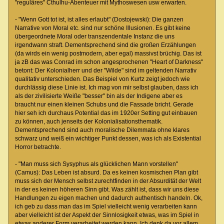
"reguläres" Cthulhu-Abenteuer mit Mythoswesen usw erwarten.
- "Wenn Gott tot ist, ist alles erlaubt" (Dostojewski): Die ganzen
Narrative von Moral etc. sind nur schöne Illusionen. Es gibt keine
übergeordnete Moral oder transzendentale Instanz die uns
irgendwann straft. Dementsprechend sind die großen Erzählungen
(da wirds ein wenig postmodern, aber egal) massivst brüchig. Das ist
ja zB das was Conrad im schon angesprochenen "Heart of Darkness"
betont: Der Kolonialherr und der "Wilde" sind im geltenden Narrativ
qualitativ unterschieden. Das Beispiel von Kurtz zeigt jedoch wie
durchlässig diese Linie ist. Ich mag von mir selbst glauben, dass ich
als der zivilisierte Weiße "besser" bin als der Indigene aber es
braucht nur einen kleinen Schubs und die Fassade bricht. Gerade
hier seh ich durchaus Potential das im 1920er Setting gut einbauen
zu können, auch jenseits der Kolonialisationsthematik.
Dementsprechend sind auch moralische Dilemmata ohne klares
schwarz und weiß ein wichtiger Punkt dessen, was ich als Existential
Horror betrachte.
- "Man muss sich Sysyphus als glücklichen Mann vorstellen"
(Camus): Das Leben ist absurd. Da es keinen kosmischen Plan gibt
muss sich der Mensch selbst zurechtfinden in der Absurdität der Welt
in der es keinen höheren Sinn gibt. Was zählt ist, dass wir uns diese
Handlungen zu eigen machen und dadurch authentisch handeln. Ok,
ich geb zu dass man das im Spiel vielleicht wenig verarbeiten kann
aber vielleicht ist der Aspekt der Sinnlosigkeit etwas, was im Spiel in
etwas anderer Form verarbeitet werden kann. Ich denk da vor allem