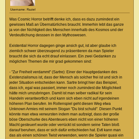
Username: Raziel
Was Cosmic Horror betrifft denke ich, dass es dazu zumindest ein
gewisses Maß an Übernatürliches braucht. Immerhin lebt das ganze
ja von der Nichtigkeit des Menschen innerhalb des Kosmos und der
Verdeutlichung desssen in den Mythoswesen.
Existential Horror dagegen ginge ansich gut, ist aber glaube ich
ziemlich schwer überzeugend zu präsentieren da man Spieler
braucht die sich da echt drauf einlassen. Ein zwei Gedanken zu
möglichen Themen die mir grad gekommen sind:
- "Zur Freiheit verdammt" (Sartre): Einer der Hauptgedanken des
Existenzialismus ist, dass der Mensch als solcher frei ist und sich in
jeder Situation entscheiden kann. Sartre bringt hier das Beispiel,
dass ich, egal was passiert, immer noch zumindest die Möglichkeit
hätte mich umzubringen. Damit ist man selber radikal für sein
Handeln verantwortlich und kann sich eben nicht auf irgendeinen
höheren Plan berufen. Im Rollenspiel geht diesen Weg etwa
Unknown Armies mit seinem Slogan "Du bist schuld". Diesen Punkt
könnte man etwa verwursten indem man aufzeigt, dass der große
böse Oberschurke des Abenteuers eben nicht von einer höheren
Macht gesteuert wurde oder verrückt ist sondern seine Taten bloß
darauf beruhen, dass er sich dafür entschieden hat. Evtl kann man
das als einen schönen Twist verwenden, wenn die Spieler quasi ein