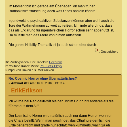
Im Moment bin ich gerade am Überlegen, ob man früher
Radioaktivitätsforschung doch was fieses basteln könnte.
Irgendwelche psychoaktiven Substanzen können aber wohl auch die
Tore der Wahrnehmung zu weit aufreißen. Ich finde allerdings, dass
das als Erklärung für irgendwelchen Horror schon sehr abgenutzt ist.
Da müsste man das Pferd von hinten aufsatteln.
Die ganze Hillbilly-Thematik ist ja auch schon eher durch.
Gespeichert
Die Zwillingsseen: Der Tanelorn
Hexcrawl
Im Youtube-Kanal: Meine
PnP-Let's-Plays
Kumpel von Raven c.s. McCracken
Re: Cosmic Horror ohne Übernatürliches?
«
Antwort #12 am:
16.10.2016 | 13:33 »
ErikErikson
Ich würde bei Radioaktivität bleiben. Ist im Grund nix anderes als die
"Farbe aus dem All".
Der kosmische Horror wird natürlich auch nur dann Horror, wenn er
die Chars betrifft. Wenn man rausfindet, das Cthulhu eigentlich die
Erde beherrscht und grade nur schläft, wen kümmerts, wacht ja eh