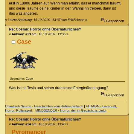
erst in 10000 Jahren auf. Wenn man erfährt, das er manchmal träumt,
und diese Träume deine Kinder in den Wahnsinn treiben, dann ist
das was anderes.
«
Letzte Änderung: 16.10.2016 | 13:37 von ErikErikson
»
Gespeichert
Re: Cosmic Horror ohne Übernatürliches?
«
Antwort #13 am:
16.10.2016 | 13:36 »
Case
Username: Case
Was ist mit Tesla und seiner drahtlosen Energieübertragung?
Gespeichert
Chaotisch Neutral - Geschichten vom Rollenspieltisch
|
FHTAGN - Lovecraft.
Horror. Rollenspiel.
|
MINDBENDER - Horror, der im Gedächtnis bleibt
Re: Cosmic Horror ohne Übernatürliches?
«
Antwort #14 am:
16.10.2016 | 13:48 »
Pyromancer