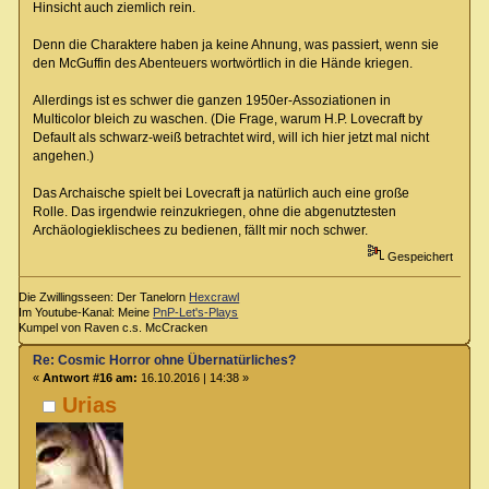
Hinsicht auch ziemlich rein.
Denn die Charaktere haben ja keine Ahnung, was passiert, wenn sie
den McGuffin des Abenteuers wortwörtlich in die Hände kriegen.
Allerdings ist es schwer die ganzen 1950er-Assoziationen in
Multicolor bleich zu waschen. (Die Frage, warum H.P. Lovecraft by
Default als schwarz-weiß betrachtet wird, will ich hier jetzt mal nicht
angehen.)
Das Archaische spielt bei Lovecraft ja natürlich auch eine große
Rolle. Das irgendwie reinzukriegen, ohne die abgenutztesten
Archäologieklischees zu bedienen, fällt mir noch schwer.
Gespeichert
Die Zwillingsseen: Der Tanelorn
Hexcrawl
Im Youtube-Kanal: Meine
PnP-Let's-Plays
Kumpel von Raven c.s. McCracken
Re: Cosmic Horror ohne Übernatürliches?
«
Antwort #16 am:
16.10.2016 | 14:38 »
Urias