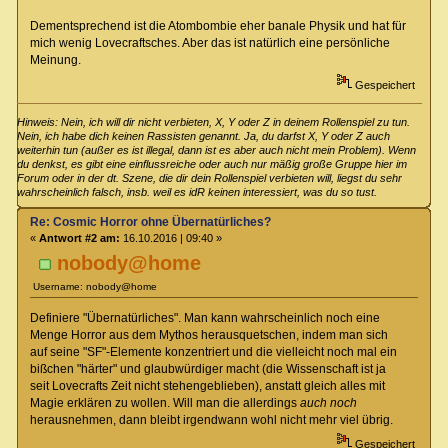
Dementsprechend ist die Atombombie eher banale Physik und hat für
mich wenig Lovecraftsches. Aber das ist natürlich eine persönliche
Meinung.
Gespeichert
Hinweis: Nein, ich will dir nicht verbieten, X, Y oder Z in deinem Rollenspiel zu tun.
Nein, ich habe dich keinen Rassisten genannt. Ja, du darfst X, Y oder Z auch
weiterhin tun (außer es ist illegal, dann ist es aber auch nicht mein Problem). Wenn
du denkst, es gibt eine einflussreiche oder auch nur mäßig große Gruppe hier im
Forum oder in der dt. Szene, die dir dein Rollenspiel verbieten will, liegst du sehr
wahrscheinlich falsch, insb. weil es idR keinen interessiert, was du so tust.
Re: Cosmic Horror ohne Übernatürliches?
«
Antwort #2 am:
16.10.2016 | 09:40 »
nobody@home
Username: nobody@home
Definiere "Übernatürliches". Man kann wahrscheinlich noch eine
Menge Horror aus dem Mythos herausquetschen, indem man sich
auf seine "SF"-Elemente konzentriert und die vielleicht noch mal ein
bißchen "härter" und glaubwürdiger macht (die Wissenschaft ist ja
seit Lovecrafts Zeit nicht stehengeblieben), anstatt gleich alles mit
Magie erklären zu wollen. Will man die allerdings
auch noch
herausnehmen, dann bleibt irgendwann wohl nicht mehr viel übrig.
Gespeichert