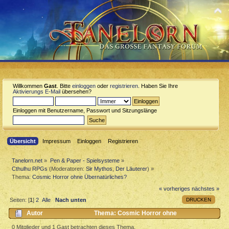
Willkommen
Gast
. Bitte
einloggen
oder
registrieren
. Haben Sie Ihre
Aktivierungs E-Mail
übersehen?
Einloggen mit Benutzername, Passwort und Sitzungslänge
Übersicht
Impressum
Einloggen
Registrieren
Tanelorn.net
»
Pen & Paper - Spielsysteme
»
Cthulhu RPGs
(Moderatoren:
Sir Mythos
,
Der Läuterer
) »
Thema:
Cosmic Horror ohne Übernatürliches?
« vorheriges
nächstes »
DRUCKEN
Seiten: [
1
]
2
Alle
Nach unten
Autor
Thema: Cosmic Horror ohne
Übernatürliches? (Gelesen 9581 mal)
0 Mitglieder und 1 Gast betrachten dieses Thema.