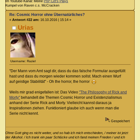
Im Youtube-Kanal: Meine
PnP-Let's-Plays
Kumpel von Raven c.s. McCracken
Re: Cosmic Horror ohne Übernatürliches?
«
Antwort #22 am:
16.10.2016 | 15:14 »
Urias
Username: Raziel
"Der Mann vom Amt sagt dir, dass du das falsche Formular ausgefüllt
hast und dass du morgen wieder kommen sollst. Mach einen Wurf
auf geistige Stabilität" - Oh the horror, the horror
Weils mir grad enigefallen ist: Das Video
"The Philosophy of Rick and
Morty"
behandelt die Themen Cosmic Horror und Existenzialismus
anhand der Serie Rick and Morty. Vielleicht kannst daraus ja
Inspirationen ziehen. Funktioniert glaube ich auch wenn man die
Serie nicht kennt.
Gespeichert
Ohne Gott ging es nicht weiter, und so hab ich mich entschieden, / meiner ist jetzt
der Alkohol. / Ich trank ein paar Schlücke und ich fand meinen Frieden / und ich