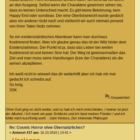
an den Ausgang. Selbst wenn die Charaktere gewinnen sehen sie,
dass es keinen Unterschied macht. Es gibt keine Belohnung, kein
Happy End oder sonstwas. Der eine Oberbösewicht wurde gestürzt
aber ein anderer rückt nach und vielleicht wir auch niemals jemand
von ihren Taten Notiz nehmen.
So ein existenzialistisches Abenteuer kann man durchaus
frustrierend finden. Aber ich glaube genau das ist der Witz hinter dem
Existenzialismus. Der Punkt ist ja, dass das Leben bei weilen
frustrierend ist und keinen Sinn hat. Der Weg ist gewissermaßen das
Ziel und man muss seine Handlungen (bzw der Charaktere) als die
seinen akzeptieren.
Ich weiß nicht in wieweit das dir weiterhilft aber ich hab mir mal
gedacht ich schreibs auf.
So long,
SSK
Gespeichert
Ohne Gott ging es nicht weiter, und so hab ich mich entschieden, / meiner ist jetzt
der Alkohol. / Ich trank ein paar Schlücke und ich fand meinen Frieden / und ich
fühlte mich kurzfristig wohl. - Joint Venture, Der trinkende Philosoph
Re: Cosmic Horror ohne Übernatürliches?
«
Antwort #17 am:
16.10.2016 | 14:41 »