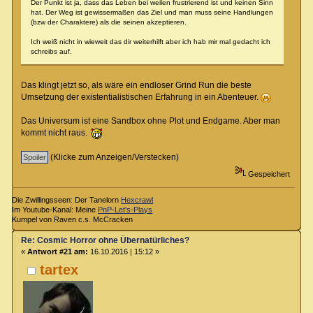
Der Punkt ist ja, dass das Leben bei weilen frustrierend ist und keinen Sinn
hat. Der Weg ist gewissermaßen das Ziel und man muss seine Handlungen
(bzw der Charaktere) als die seinen akzeptieren.
Ich weiß nicht in wieweit das dir weiterhilft aber ich hab mir mal gedacht ich
schreibs auf.
Das klingt jetzt so, als wäre ein endloser Grind Run die beste
Umsetzung der existentialistischen Erfahrung in ein Abenteuer.
Das Universum ist eine Sandbox ohne Plot und Endgame. Aber man
kommt nicht raus.
(Klicke zum Anzeigen/Verstecken)
Gespeichert
Die Zwillingsseen: Der Tanelorn
Hexcrawl
Im Youtube-Kanal: Meine
PnP-Let's-Plays
Kumpel von Raven c.s. McCracken
Re: Cosmic Horror ohne Übernatürliches?
«
Antwort #21 am:
16.10.2016 | 15:12 »
tartex