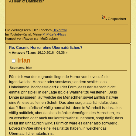
A Heart of Darkness?
Gespeichert
Die Zwillingsseen: Der Tanelorn
Hexcrawl
Im Youtube-Kanal: Meine
PnP-Let's-Plays
Kumpel von Raven c.s. McCracken
Re: Cosmic Horror ohne Übernatürliches?
«
Antwort #1 am:
16.10.2016 | 09:36 »
Irian
Username: Irian
Für mich war der zugrunde liegende Horror von Lovecraft nie
irgendwelche Monster oder sonstwas, sondern schlicht das
Unbekannte, hochgesteigert zu der Form, dass der Mensch nicht
einmal prinzipiell in der Lage ist, die Wahrheit zu verstehen. Dass
Dinge passieren, auf welche die Menschheit soviel Einfluß hat wie
eine Ameise auf einen Schuh. Das aber sorgt natürlich dafür, dass
das "Übernatürliche" völlig normal ist - denn in Wahrheit ist das alles
völlig natürlich, aber das beschränkte Vermögen des Menschen, es
zu versehen oder auch nur korrekt wahr zu nehmen, sorgt dafür, dass
es für ihn unnatürlich wirkt. Für mich wäre es daher also schwierig,
Lovecraft-Vibe ohne eine Realität zu haben, in welcher das
Übernatürliche natürlich ist.