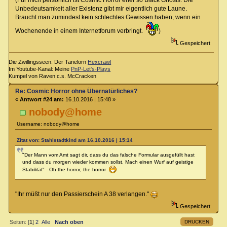
Unbedeutsamkeit aller Existenz gibt mir eigentlich gute Laune.
Braucht man zumindest kein schlechtes Gewissen haben, wenn ein
Wochenende in einem Internetforum verbringt.
)
Gespeichert
Die Zwillingsseen: Der Tanelorn
Hexcrawl
Im Youtube-Kanal: Meine
PnP-Let's-Plays
Kumpel von Raven c.s. McCracken
Re: Cosmic Horror ohne Übernatürliches?
«
Antwort #24 am:
16.10.2016 | 15:48 »
nobody@home
Username: nobody@home
Zitat von: Stahlstadtkind am 16.10.2016 | 15:14
"Der Mann vom Amt sagt dir, dass du das falsche Formular ausgefüllt hast
und dass du morgen wieder kommen sollst. Mach einen Wurf auf geistige
Stabilität" - Oh the horror, the horror
"Ihr müßt nur den Passierschein A 38 verlangen."
Gespeichert
DRUCKEN
Seiten: [
1
]
2
Alle
Nach oben