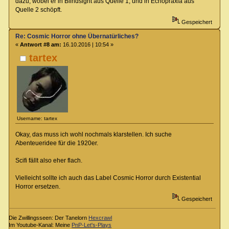
dazu, wobei er in Blindsight aus Quelle 1, und in Echopraxia aus
Quelle 2 schöpft.
Gespeichert
Re: Cosmic Horror ohne Übernatürliches?
«
Antwort #8 am:
16.10.2016 | 10:54 »
tartex
Username: tartex
Okay, das muss ich wohl nochmals klarstellen. Ich suche
Abenteueridee für die 1920er.
Scifi fällt also eher flach.
Vielleicht sollte ich auch das Label Cosmic Horror durch Existential
Horror ersetzen.
Gespeichert
Die Zwillingsseen: Der Tanelorn
Hexcrawl
Im Youtube-Kanal: Meine
PnP-Let's-Plays