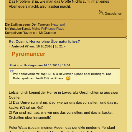
Das Problem ist ja, wie man das Große Nichts zum Inhalt eines
Abenteuers macht, also fassbar macht.
Gespeichert
Die Zwillingsseen: Der Tanelorn
Hexcrawl
Im Youtube-Kanal: Meine
PnP-Let's-Plays
Kumpel von Raven c.s. McCracken
Re: Cosmic Horror ohne Übernatürliches?
«
Antwort #7 am:
16.10.2016 | 10:21 »
Pyromancer
Zitat von: Ucalegon am 16.10.2016 | 10:04
Wie nobody@home sagt: SF a la Revelation Space oder Blindsight. Das
Rollenspiel dazu heißt Eclipse Phase.
Letztendlich kommt der Horror in Lovecrafts Geschichten ja aus zwei
Quellen:
1) Das Universum ist nicht so, wie wir uns das vorstellen, und das ist
kacke. (Cthulhus Ruf)
2) Wir sind nicht so, wie wir uns das vorstellen, und das ist kacke.
(Schatten über Innsmouth)
Peter Watts ist da in meinen Augen das perfekte moderne Pendant