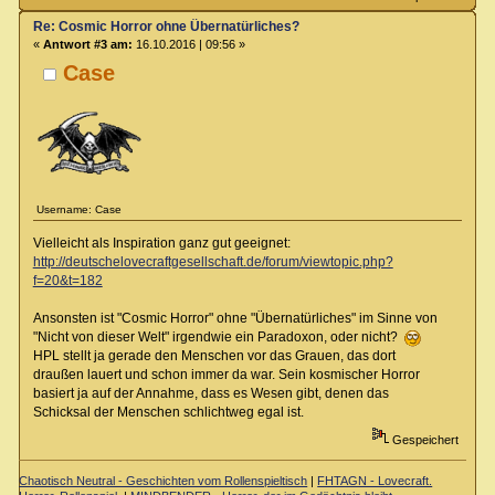
Re: Cosmic Horror ohne Übernatürliches?
«
Antwort #3 am:
16.10.2016 | 09:56 »
Case
Username: Case
Vielleicht als Inspiration ganz gut geeignet:
http://deutschelovecraftgesellschaft.de/forum/viewtopic.php?
f=20&t=182
Ansonsten ist "Cosmic Horror" ohne "Übernatürliches" im Sinne von
"Nicht von dieser Welt" irgendwie ein Paradoxon, oder nicht?
HPL stellt ja gerade den Menschen vor das Grauen, das dort
draußen lauert und schon immer da war. Sein kosmischer Horror
basiert ja auf der Annahme, dass es Wesen gibt, denen das
Schicksal der Menschen schlichtweg egal ist.
Gespeichert
Chaotisch Neutral - Geschichten vom Rollenspieltisch
|
FHTAGN - Lovecraft.