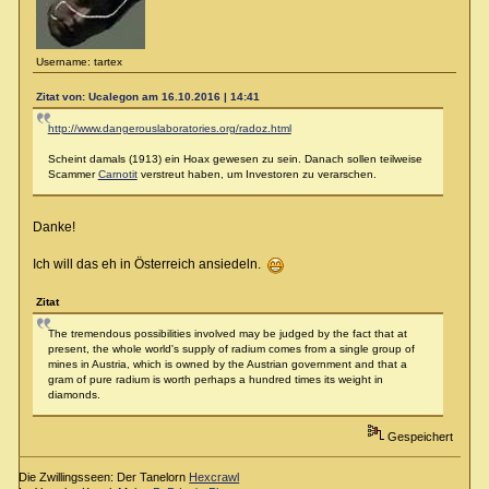
Username: tartex
Zitat von: Ucalegon am 16.10.2016 | 14:41
http://www.dangerouslaboratories.org/radoz.html
Scheint damals (1913) ein Hoax gewesen zu sein. Danach sollen teilweise
Scammer
Carnotit
verstreut haben, um Investoren zu verarschen.
Danke!
Ich will das eh in Österreich ansiedeln.
Zitat
The tremendous possibilities involved may be judged by the fact that at
present, the whole world's supply of radium comes from a single group of
mines in Austria, which is owned by the Austrian government and that a
gram of pure radium is worth perhaps a hundred times its weight in
diamonds.
Gespeichert
Die Zwillingsseen: Der Tanelorn
Hexcrawl