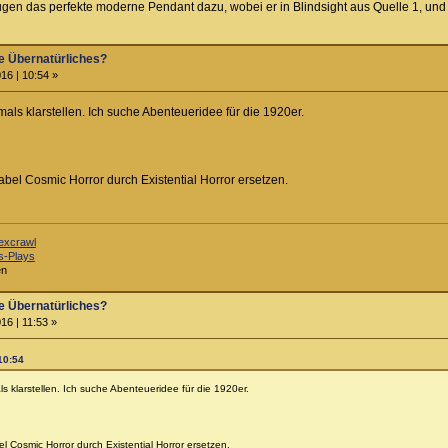
ugen das perfekte moderne Pendant dazu, wobei er in Blindsight aus Quelle 1, und 
e Übernatürliches?
16 | 10:54 »
ls klarstellen. Ich suche Abenteueridee für die 1920er.
Label Cosmic Horror durch Existential Horror ersetzen.
excrawl
s-Plays
en
e Übernatürliches?
16 | 11:53 »
10:54
 klarstellen. Ich suche Abenteueridee für die 1920er.
bel Cosmic Horror durch Existential Horror ersetzen.