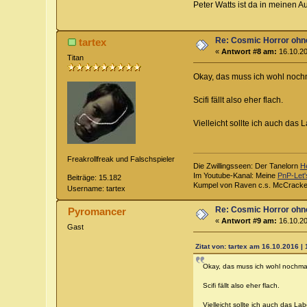
Peter Watts ist da in meinen A
Re: Cosmic Horror ohn
tartex
«
Antwort #8 am:
16.10.20
Titan
Okay, das muss ich wohl nochma
Scifi fällt also eher flach.
Vielleicht sollte ich auch das 
Freakrollfreak und Falschspieler
Die Zwillingsseen: Der Tanelorn
H
Im Youtube-Kanal: Meine
PnP-Let'
Beiträge: 15.182
Kumpel von Raven c.s. McCrack
Username: tartex
Re: Cosmic Horror ohn
Pyromancer
«
Antwort #9 am:
16.10.20
Gast
Zitat von: tartex am 16.10.2016 | 
Okay, das muss ich wohl nochmals
Scifi fällt also eher flach.
Vielleicht sollte ich auch das La