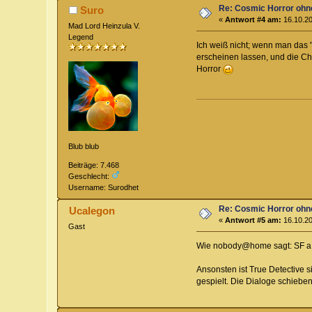
Re: Cosmic Horror ohn
Suro
«
Antwort #4 am:
16.10.20
Mad Lord Heinzula V.
Legend
Ich weiß nicht; wenn man das
erscheinen lassen, und die Ch
Horror
Blub blub
Beiträge: 7.468
Geschlecht:
Username: Surodhet
Re: Cosmic Horror ohn
Ucalegon
«
Antwort #5 am:
16.10.20
Gast
Wie nobody@home sagt: SF a l
Ansonsten ist True Detective s
gespielt. Die Dialoge schieben