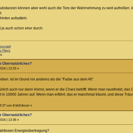
bstanzen können aber wohl auch die Tore der Wahrnehmung zu weit aufreißen. Ich 
t.
inten aufsatteln.
st ja auch schon eher durch.
excrawl
s-Plays
en
e Übernatürliches?
016 | 13:33 »
eiben. Ist im Grund nix anderes als die "Farbe aus dem All".
rlich auch nur dann Horror, wenn er die Chars betrifft. Wenn man rausfindet, das C
t in 10000 Jahren auf. Wenn man erfährt, das er manchmal träumt, und diese Träu
3:37 von ErikErikson
»
e Übernatürliches?
016 | 13:36 »
drahtlosen Energieübertragung?