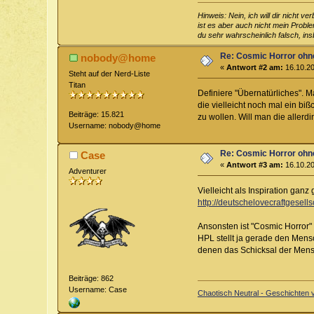
Hinweis: Nein, ich will dir nicht v
ist es aber auch nicht mein Proble
du sehr wahrscheinlich falsch, insb
Re: Cosmic Horror ohn
nobody@home
«
Antwort #2 am:
16.10.20
Steht auf der Nerd-Liste
Titan
Definiere "Übernatürliches".
die vielleicht noch mal ein biß
Beiträge: 15.821
zu wollen. Will man die allerd
Username: nobody@home
Re: Cosmic Horror ohn
Case
«
Antwort #3 am:
16.10.20
Adventurer
Vielleicht als Inspiration ganz 
http://deutschelovecraftgesel
Ansonsten ist "Cosmic Horror"
HPL stellt ja gerade den Mens
denen das Schicksal der Mensc
Beiträge: 862
Username: Case
Chaotisch Neutral - Geschichten v