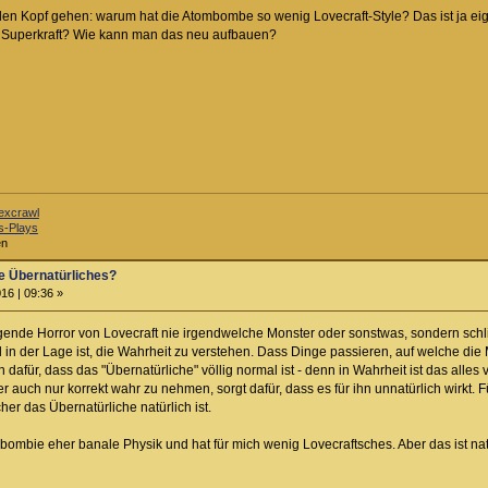
den Kopf gehen: warum hat die Atombombe so wenig Lovecraft-Style? Das ist ja eig
he Superkraft? Wie kann man das neu aufbauen?
excrawl
s-Plays
en
e Übernatürliches?
16 | 09:36 »
gende Horror von Lovecraft nie irgendwelche Monster oder sonstwas, sondern schl
l in der Lage ist, die Wahrheit zu verstehen. Dass Dinge passieren, auf welche die
 dafür, dass das "Übernatürliche" völlig normal ist - denn in Wahrheit ist das alle
auch nur korrekt wahr zu nehmen, sorgt dafür, dass es für ihn unnatürlich wirkt. 
her das Übernatürliche natürlich ist.
ombie eher banale Physik und hat für mich wenig Lovecraftsches. Aber das ist nat