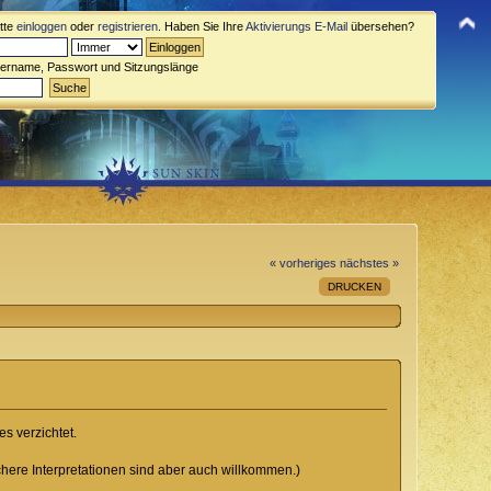
itte
einloggen
oder
registrieren
. Haben Sie Ihre
Aktivierungs E-Mail
übersehen?
zername, Passwort und Sitzungslänge
« vorheriges
nächstes »
DRUCKEN
s verzichtet.
here Interpretationen sind aber auch willkommen.)