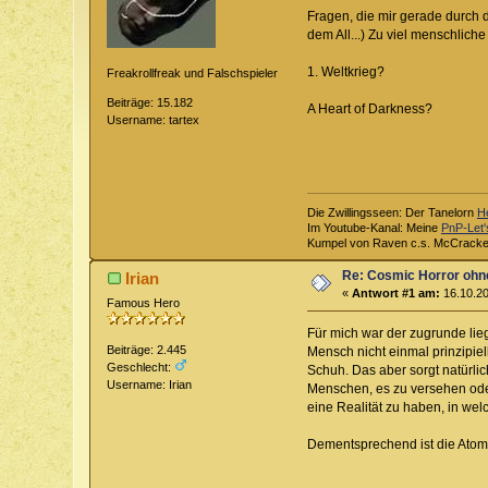
Fragen, die mir gerade durch 
dem All...) Zu viel menschlic
1. Weltkrieg?
Freakrollfreak und Falschspieler
Beiträge: 15.182
A Heart of Darkness?
Username: tartex
Die Zwillingsseen: Der Tanelorn
H
Im Youtube-Kanal: Meine
PnP-Let'
Kumpel von Raven c.s. McCrack
Re: Cosmic Horror ohn
Irian
«
Antwort #1 am:
16.10.20
Famous Hero
Für mich war der zugrunde lie
Beiträge: 2.445
Mensch nicht einmal prinzipiel
Geschlecht:
Schuh. Das aber sorgt natürlich
Username: Irian
Menschen, es zu versehen oder 
eine Realität zu haben, in welc
Dementsprechend ist die Atomb