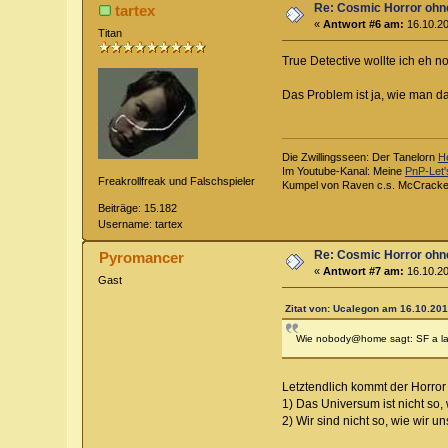
Re: Cosmic Horror ohn
tartex
«
Antwort #6 am:
16.10.20
Titan
True Detective wollte ich eh
Das Problem ist ja, wie man d
Die Zwillingsseen: Der Tanelorn
H
Im Youtube-Kanal: Meine
PnP-Let'
Freakrollfreak und Falschspieler
Kumpel von Raven c.s. McCrack
Beiträge: 15.182
Username: tartex
Re: Cosmic Horror ohn
Pyromancer
«
Antwort #7 am:
16.10.20
Gast
Zitat von: Ucalegon am 16.10.201
Wie nobody@home sagt: SF a la 
Letztendlich kommt der Horror 
1) Das Universum ist nicht so, 
2) Wir sind nicht so, wie wir u