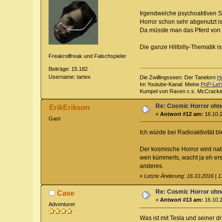
Irgendwelche psychoaktiven Su
Horror schon sehr abgenutzt is
Da müsste man das Pferd von h
Die ganze Hillbilly-Thematik i
Freakrollfreak und Falschspieler
Beiträge: 15.182
Username: tartex
Die Zwillingsseen: Der Tanelorn
H
Im Youtube-Kanal: Meine
PnP-Let'
Kumpel von Raven c.s. McCrack
Re: Cosmic Horror ohn
ErikErikson
«
Antwort #12 am:
16.10.2
Gast
Ich würde bei Radioaktivität bl
Der kosmische Horror wird natü
wen kümmerts, wacht ja eh ers
anderes.
«
Letzte Änderung: 16.10.2016 | 1
Re: Cosmic Horror ohn
Case
«
Antwort #13 am:
16.10.2
Adventurer
Was ist mit Tesla und seiner 