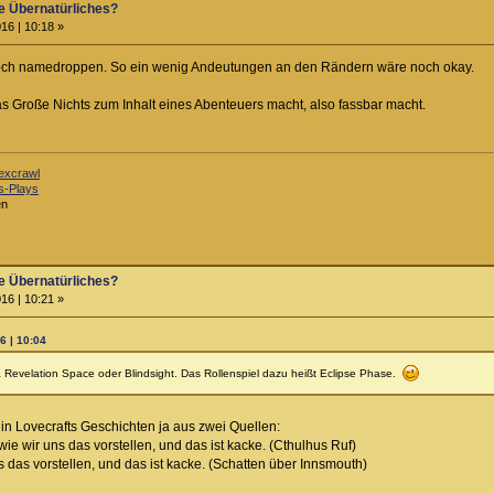
e Übernatürliches?
16 | 10:18 »
 noch namedroppen. So ein wenig Andeutungen an den Rändern wäre noch okay.
as Große Nichts zum Inhalt eines Abenteuers macht, also fassbar macht.
excrawl
s-Plays
en
e Übernatürliches?
16 | 10:21 »
6 | 10:04
Revelation Space oder Blindsight. Das Rollenspiel dazu heißt Eclipse Phase.
in Lovecrafts Geschichten ja aus zwei Quellen:
wie wir uns das vorstellen, und das ist kacke. (Cthulhus Ruf)
ns das vorstellen, und das ist kacke. (Schatten über Innsmouth)