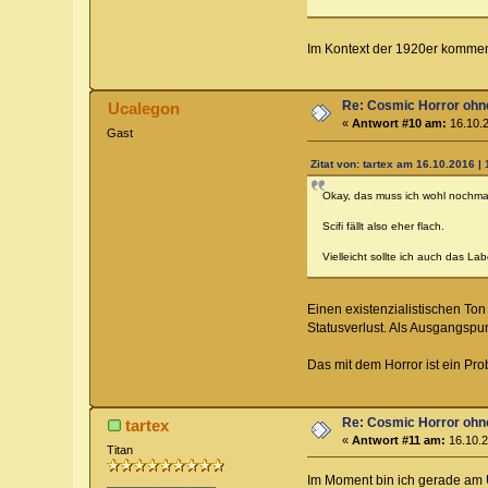
Im Kontext der 1920er kommen
Re: Cosmic Horror ohn
Ucalegon
«
Antwort #10 am:
16.10.2
Gast
Zitat von: tartex am 16.10.2016 | 
Okay, das muss ich wohl nochmals
Scifi fällt also eher flach.
Vielleicht sollte ich auch das La
Einen existenzialistischen Ton
Statusverlust. Als Ausgangsp
Das mit dem Horror ist ein P
Re: Cosmic Horror ohn
tartex
«
Antwort #11 am:
16.10.2
Titan
Im Moment bin ich gerade am Ü