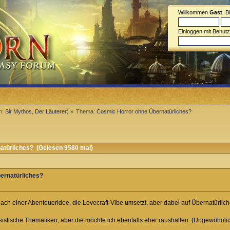
Willkommen
Gast
. B
Einloggen mit Benut
n:
Sir Mythos
,
Der Läuterer
) »
Thema:
Cosmic Horror ohne Übernatürliches?
türliches? (Gelesen 9580 mal)
ernatürliches?
ach einer Abenteueridee, die Lovecraft-Vibe umsetzt, aber dabei auf Übernatürliche
istische Thematiken, aber die möchte ich ebenfalls eher raushalten. (Ungewöhnlic