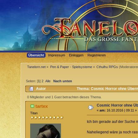
Übersicht
Impressum
Einloggen
Registrieren
Tanelorn.net
»
Pen & Paper - Spielsysteme
»
Cthulhu RPGs
(Moderatore
Seiten: [
1
]
2
Alle
Nach unten
Autor
Thema: Cosmic Horror ohne Überna
0 Mitglieder und 1 Gast betrachten dieses Thema.
Cosmic Horror ohne Üb
tartex
«
am:
16.10.2016 | 09:11 »
Titan
Ich bin gerade auf der Suche n
Naheliegend wäre ja noch rass