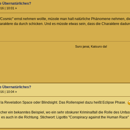
e Übernatürliches?
16 | 10:01 »
 "Cosmic" ernst nehmen wollte, müsste man halt natürliche Phänomene nehmen, 
araktere da durch schicken. Und es müsste etwas sein, dass die Charaktere dadurc
Suro janai, Katsuro da!
e Übernatürliches?
16 | 10:04 »
a Revelation Space oder Blindsight. Das Rollenspiel dazu heißt Eclipse Phase.
icher ein bekanntes Beispiel, wo ein sehr obskurer Kriminalfall die Rolle des Unf
 es auch in die Richtung. Stichwort: Ligottis "Conspiracy against the Human Race"