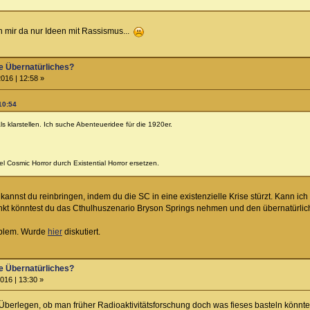
 mir da nur Ideen mit Rassismus...
e Übernatürliches?
016 | 12:58 »
10:54
 klarstellen. Ich suche Abenteueridee für die 1920er.
bel Cosmic Horror durch Existential Horror ersetzen.
 kannst du reinbringen, indem du die SC in eine existenzielle Krise stürzt. Kann ich
unkt könntest du das Cthulhuszenario Bryson Springs nehmen und den übernatürlic
roblem. Wurde
hier
diskutiert.
e Übernatürliches?
016 | 13:30 »
berlegen, ob man früher Radioaktivitätsforschung doch was fieses basteln könnte