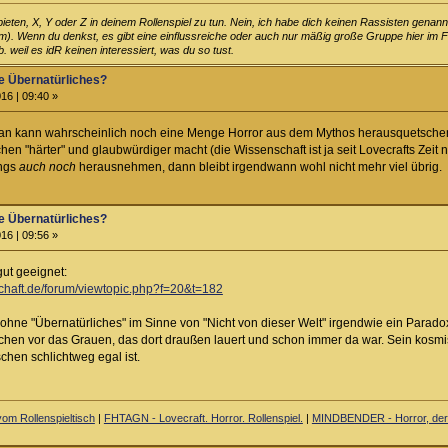
erbieten, X, Y oder Z in deinem Rollenspiel zu tun. Nein, ich habe dich keinen Rassisten genannt
m). Wenn du denkst, es gibt eine einflussreiche oder auch nur mäßig große Gruppe hier im Forum
. weil es idR keinen interessiert, was du so tust.
e Übernatürliches?
16 | 09:40 »
 Man kann wahrscheinlich noch eine Menge Horror aus dem Mythos herausquetschen
chen "härter" und glaubwürdiger macht (die Wissenschaft ist ja seit Lovecrafts Zeit 
ings
auch noch
herausnehmen, dann bleibt irgendwann wohl nicht mehr viel übrig.
e Übernatürliches?
16 | 09:56 »
gut geeignet:
lschaft.de/forum/viewtopic.php?f=20&t=182
 ohne "Übernatürliches" im Sinne von "Nicht von dieser Welt" irgendwie ein Parad
chen vor das Grauen, das dort draußen lauert und schon immer da war. Sein kosmis
hen schlichtweg egal ist.
om Rollenspieltisch
|
FHTAGN - Lovecraft. Horror. Rollenspiel.
|
MINDBENDER - Horror, der 