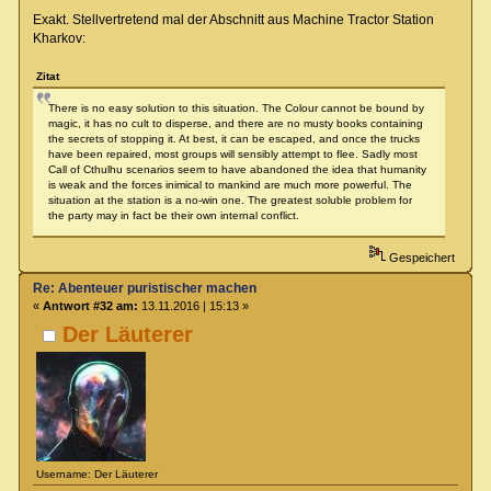
Exakt. Stellvertretend mal der Abschnitt aus Machine Tractor Station
Kharkov:
Zitat
There is no easy solution to this situation. The Colour cannot be bound by
magic, it has no cult to disperse, and there are no musty books containing
the secrets of stopping it. At best, it can be escaped, and once the trucks
have been repaired, most groups will sensibly attempt to flee. Sadly most
Call of Cthulhu scenarios seem to have abandoned the idea that humanity
is weak and the forces inimical to mankind are much more powerful. The
situation at the station is a no-win one. The greatest soluble problem for
the party may in fact be their own internal conflict.
Gespeichert
Re: Abenteuer puristischer machen
«
Antwort #32 am:
13.11.2016 | 15:13 »
Der Läuterer
Username: Der Läuterer