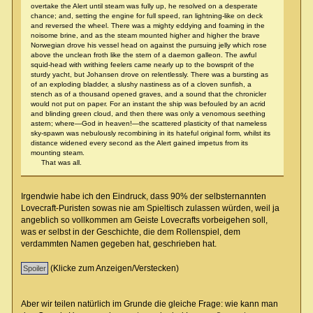
overtake the Alert until steam was fully up, he resolved on a desperate
chance; and, setting the engine for full speed, ran lightning-like on deck
and reversed the wheel. There was a mighty eddying and foaming in the
noisome brine, and as the steam mounted higher and higher the brave
Norwegian drove his vessel head on against the pursuing jelly which rose
above the unclean froth like the stern of a daemon galleon. The awful
squid-head with writhing feelers came nearly up to the bowsprit of the
sturdy yacht, but Johansen drove on relentlessly. There was a bursting as
of an exploding bladder, a slushy nastiness as of a cloven sunfish, a
stench as of a thousand opened graves, and a sound that the chronicler
would not put on paper. For an instant the ship was befouled by an acrid
and blinding green cloud, and then there was only a venomous seething
astern; where—God in heaven!—the scattered plasticity of that nameless
sky-spawn was nebulously recombining in its hateful original form, whilst its
distance widened every second as the Alert gained impetus from its
mounting steam.
That was all.
Irgendwie habe ich den Eindruck, dass 90% der selbsternannten
Lovecraft-Puristen sowas nie am Spieltisch zulassen würden, weil ja
angeblich so vollkommen am Geiste Lovecrafts vorbeigehen soll,
was er selbst in der Geschichte, die dem Rollenspiel, dem
verdammten Namen gegeben hat, geschrieben hat.
(Klicke zum Anzeigen/Verstecken)
Aber wir teilen natürlich im Grunde die gleiche Frage: wie kann man