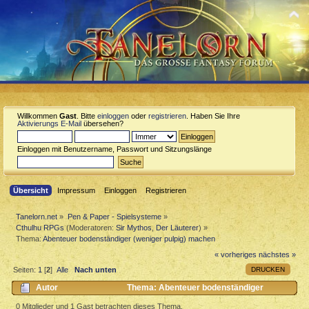
Willkommen
Gast
. Bitte
einloggen
oder
registrieren
. Haben Sie Ihre
Aktivierungs E-Mail
übersehen?
Einloggen mit Benutzername, Passwort und Sitzungslänge
Übersicht
Impressum
Einloggen
Registrieren
Tanelorn.net
»
Pen & Paper - Spielsysteme
»
Cthulhu RPGs
(Moderatoren:
Sir Mythos
,
Der Läuterer
) »
Thema:
Abenteuer bodenständiger (weniger pulpig) machen
« vorheriges
nächstes »
DRUCKEN
Seiten:
1
[
2
]
Alle
Nach unten
Autor
Thema: Abenteuer bodenständiger
(weniger pulpig) machen (Gelesen 10509 mal)
0 Mitglieder und 1 Gast betrachten dieses Thema.