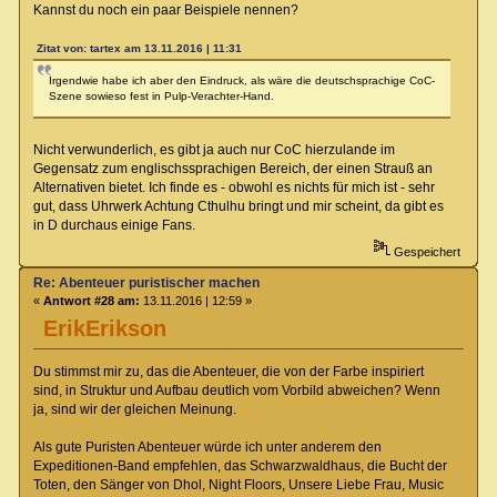
Kannst du noch ein paar Beispiele nennen?
Zitat von: tartex am 13.11.2016 | 11:31
Irgendwie habe ich aber den Eindruck, als wäre die deutschsprachige CoC-
Szene sowieso fest in Pulp-Verachter-Hand.
Nicht verwunderlich, es gibt ja auch nur CoC hierzulande im
Gegensatz zum englischssprachigen Bereich, der einen Strauß an
Alternativen bietet. Ich finde es - obwohl es nichts für mich ist - sehr
gut, dass Uhrwerk Achtung Cthulhu bringt und mir scheint, da gibt es
in D durchaus einige Fans.
Gespeichert
Re: Abenteuer puristischer machen
«
Antwort #28 am:
13.11.2016 | 12:59 »
ErikErikson
Du stimmst mir zu, das die Abenteuer, die von der Farbe inspiriert
sind, in Struktur und Aufbau deutlich vom Vorbild abweichen? Wenn
ja, sind wir der gleichen Meinung.
Als gute Puristen Abenteuer würde ich unter anderem den
Expeditionen-Band empfehlen, das Schwarzwaldhaus, die Bucht der
Toten, den Sänger von Dhol, Night Floors, Unsere Liebe Frau, Music