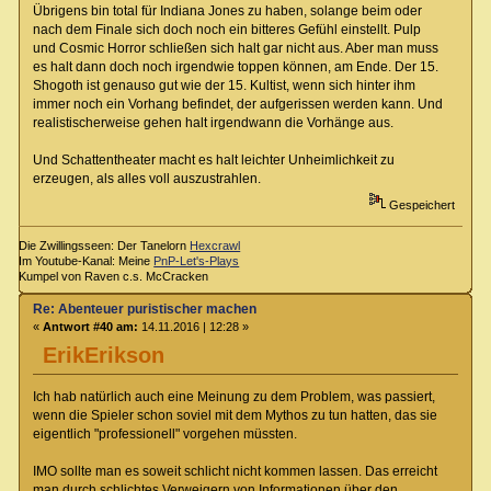
Übrigens bin total für Indiana Jones zu haben, solange beim oder
nach dem Finale sich doch noch ein bitteres Gefühl einstellt. Pulp
und Cosmic Horror schließen sich halt gar nicht aus. Aber man muss
es halt dann doch noch irgendwie toppen können, am Ende. Der 15.
Shogoth ist genauso gut wie der 15. Kultist, wenn sich hinter ihm
immer noch ein Vorhang befindet, der aufgerissen werden kann. Und
realistischerweise gehen halt irgendwann die Vorhänge aus.
Und Schattentheater macht es halt leichter Unheimlichkeit zu
erzeugen, als alles voll auszustrahlen.
Gespeichert
Die Zwillingsseen: Der Tanelorn
Hexcrawl
Im Youtube-Kanal: Meine
PnP-Let's-Plays
Kumpel von Raven c.s. McCracken
Re: Abenteuer puristischer machen
«
Antwort #40 am:
14.11.2016 | 12:28 »
ErikErikson
Ich hab natürlich auch eine Meinung zu dem Problem, was passiert,
wenn die Spieler schon soviel mit dem Mythos zu tun hatten, das sie
eigentlich "professionell" vorgehen müssten.
IMO sollte man es soweit schlicht nicht kommen lassen. Das erreicht
man durch schlichtes Verweigern von Informationen über den