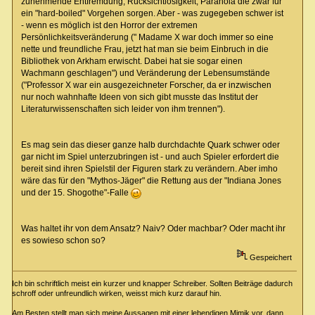
zunehmende Entfremdung, Rücksichtlosigkeit, Paranoia die zwar für
ein "hard-boiled" Vorgehen sorgen. Aber - was zugegeben schwer ist
- wenn es möglich ist den Horror der extremen
Persönlichkeitsveränderung (" Madame X war doch immer so eine
nette und freundliche Frau, jetzt hat man sie beim Einbruch in die
Bibliothek von Arkham erwischt. Dabei hat sie sogar einen
Wachmann geschlagen") und Veränderung der Lebensumstände
("Professor X war ein ausgezeichneter Forscher, da er inzwischen
nur noch wahnhafte Ideen von sich gibt musste das Institut der
Literaturwissenschaften sich leider von ihm trennen").
Es mag sein das dieser ganze halb durchdachte Quark schwer oder
gar nicht im Spiel unterzubringen ist - und auch Spieler erfordert die
bereit sind ihren Spielstil der Figuren stark zu verändern. Aber imho
wäre das für den "Mythos-Jäger" die Rettung aus der "Indiana Jones
und der 15. Shogothe"-Falle
Was haltet ihr von dem Ansatz? Naiv? Oder machbar? Oder macht ihr
es sowieso schon so?
Gespeichert
Ich bin schriftlich meist ein kurzer und knapper Schreiber. Sollten Beiträge dadurch
schroff oder unfreundlich wirken, weisst mich kurz darauf hin.
Am Besten stellt man sich meine Aussagen mit einer lebendigen Mimik vor, dann