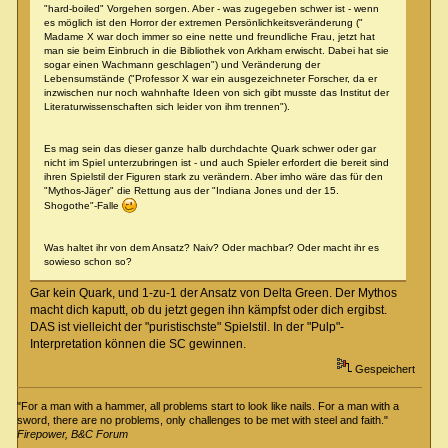
"hard-boiled" Vorgehen sorgen. Aber - was zugegeben schwer ist - wenn
es möglich ist den Horror der extremen Persönlichkeitsveränderung ("
Madame X war doch immer so eine nette und freundliche Frau, jetzt hat
man sie beim Einbruch in die Bibliothek von Arkham erwischt. Dabei hat sie
sogar einen Wachmann geschlagen") und Veränderung der
Lebensumstände ("Professor X war ein ausgezeichneter Forscher, da er
inzwischen nur noch wahnhafte Ideen von sich gibt musste das Institut der
Literaturwissenschaften sich leider von ihm trennen").
Es mag sein das dieser ganze halb durchdachte Quark schwer oder gar
nicht im Spiel unterzubringen ist - und auch Spieler erfordert die bereit sind
ihren Spielstil der Figuren stark zu verändern. Aber imho wäre das für den
"Mythos-Jäger" die Rettung aus der "Indiana Jones und der 15.
Shogothe"-Falle
Was haltet ihr von dem Ansatz? Naiv? Oder machbar? Oder macht ihr es
sowieso schon so?
Gar kein Quark, und 1-zu-1 der Ansatz von Delta Green. Der Mythos
macht dich kaputt, ob du jetzt gegen ihn kämpfst oder dich ergibst.
DAS ist vielleicht der "puristischste" Spielstil. In der "Pulp"-
Interpretation können die SC gewinnen.
Gespeichert
"For a man with a hammer, all problems start to look like nails. For a man with a
sword, there are no problems, only challenges to be met with steel and faith."
Firepower, B&C Forum