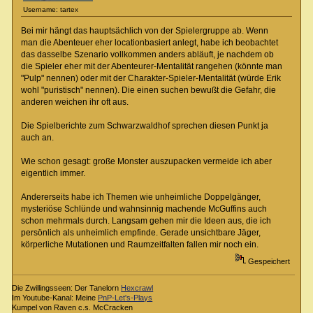
Username: tartex
Bei mir hängt das hauptsächlich von der Spielergruppe ab. Wenn
man die Abenteuer eher locationbasiert anlegt, habe ich beobachtet
das dasselbe Szenario vollkommen anders abläuft, je nachdem ob
die Spieler eher mit der Abenteurer-Mentalität rangehen (könnte man
"Pulp" nennen) oder mit der Charakter-Spieler-Mentalität (würde Erik
wohl "puristisch" nennen). Die einen suchen bewußt die Gefahr, die
anderen weichen ihr oft aus.
Die Spielberichte zum Schwarzwaldhof sprechen diesen Punkt ja
auch an.
Wie schon gesagt: große Monster auszupacken vermeide ich aber
eigentlich immer.
Andererseits habe ich Themen wie unheimliche Doppelgänger,
mysteriöse Schlünde und wahnsinnig machende McGuffins auch
schon mehrmals durch. Langsam gehen mir die Ideen aus, die ich
persönlich als unheimlich empfinde. Gerade unsichtbare Jäger,
körperliche Mutationen und Raumzeitfalten fallen mir noch ein.
Gespeichert
Die Zwillingsseen: Der Tanelorn
Hexcrawl
Im Youtube-Kanal: Meine
PnP-Let's-Plays
Kumpel von Raven c.s. McCracken