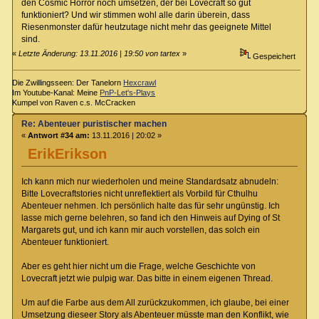
den Cosmic Horror noch umsetzen, der bei Lovecraft so gut
funktioniert? Und wir stimmen wohl alle darin überein, dass
Riesenmonster dafür heutzutage nicht mehr das geeignete Mittel
sind.
«
Letzte Änderung: 13.11.2016 | 19:50 von tartex
»
Gespeichert
Die Zwillingsseen: Der Tanelorn
Hexcrawl
Im Youtube-Kanal: Meine
PnP-Let's-Plays
Kumpel von Raven c.s. McCracken
Re: Abenteuer puristischer machen
«
Antwort #34 am:
13.11.2016 | 20:02 »
ErikErikson
Ich kann mich nur wiederholen und meine Standardsatz abnudeln:
Bitte Lovecraftstories nicht unreflektiert als Vorbild für Cthulhu
Abenteuer nehmen. Ich persönlich halte das für sehr ungünstig. Ich
lasse mich gerne belehren, so fand ich den Hinweis auf Dying of St
Margarets gut, und ich kann mir auch vorstellen, das solch ein
Abenteuer funktioniert.
Aber es geht hier nicht um die Frage, welche Geschichte von
Lovecraft jetzt wie pulpig war. Das bitte in einem eigenen Thread.
Um auf die Farbe aus dem All zurückzukommen, ich glaube, bei einer
Umsetzung dieseer Story als Abenteuer müsste man den Konflikt, wie