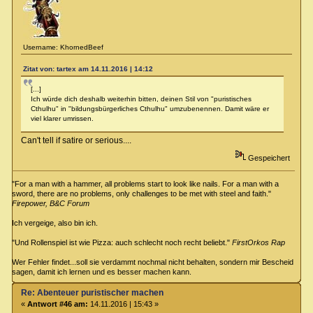
Username: KhornedBeef
Zitat von: tartex am 14.11.2016 | 14:12
[...]
Ich würde dich deshalb weiterhin bitten, deinen Stil von "puristisches
Cthulhu" in "bildungsbürgerliches Cthulhu" umzubenennen. Damit wäre er
viel klarer umrissen.
Can't tell if satire or serious....
Gespeichert
"For a man with a hammer, all problems start to look like nails. For a man with a
sword, there are no problems, only challenges to be met with steel and faith."
Firepower, B&C Forum
Ich vergeige, also bin ich.
"Und Rollenspiel ist wie Pizza: auch schlecht noch recht beliebt."
FirstOrkos Rap
Wer Fehler findet...soll sie verdammt nochmal nicht behalten, sondern mir Bescheid
sagen, damit ich lernen und es besser machen kann.
Re: Abenteuer puristischer machen
«
Antwort #46 am:
14.11.2016 | 15:43 »