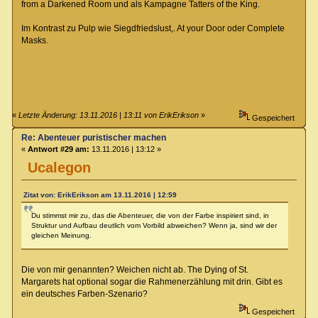
from a Darkened Room und als Kampagne Tatters of the King.
Im Kontrast zu Pulp wie Siegdfriedslust,. At your Door oder Complete
Masks.
«
Letzte Änderung: 13.11.2016 | 13:11 von ErikErikson
»
Gespeichert
Re: Abenteuer puristischer machen
«
Antwort #29 am:
13.11.2016 | 13:12 »
Ucalegon
Zitat von: ErikErikson am 13.11.2016 | 12:59
Du stimmst mir zu, das die Abenteuer, die von der Farbe inspiriert sind, in
Struktur und Aufbau deutlich vom Vorbild abweichen? Wenn ja, sind wir der
gleichen Meinung.
Die von mir genannten? Weichen nicht ab. The Dying of St.
Margarets hat optional sogar die Rahmenerzählung mit drin. Gibt es
ein deutsches Farben-Szenario?
Gespeichert