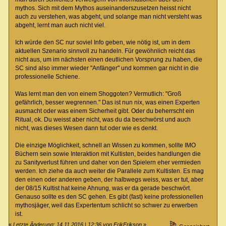
mythos. Sich mit dem Mythos auseinanderszusetzen heisst nicht
auch zu verstehen, was abgeht, und solange man nicht versteht was
abgeht, lernt man auch nicht viel.
Ich würde den SC nur soviel Info geben, wie nötig ist, um in dem
aktuellen Szenario sinnvoll zu handeln. Für gewöhnlich reicht das
nicht aus, um im nächsten einen deutlichen Vorsprung zu haben, die
SC sind also immer wieder "Anfänger" und kommen gar nicht in die
professionelle Schiene.
Was lernt man den von einem Shoggoten? Vermutlich: "Groß
gefährlich, besser wegrennen." Das ist nun nix, was einen Experten
ausmacht oder was einem Sicherheit gibt. Oder du beherrscht ein
Ritual, ok. Du weisst aber nicht, was du da beschwörst und auch
nicht, was dieses Wesen dann tut oder wie es denkt.
Die einzige Möglichkeit, schnell an Wissen zu kommen, sollte IMO
Büchern sein sowie Interaktion mit Kultisten, beides handlungen die
zu Sanityverlust führen und daher von den Spielern eher vermieden
werden. Ich ziehe da auch weiter die Parallele zum Kultisten. Es mag
den einen oder anderen geben, der halbwegs weiss, was er tut, aber
der 08/15 Kultist hat keine Ahnung, was er da gerade beschwört.
Genauso sollte es den SC gehen. Es gibt (fast) keine professionellen
mythosjäger, weil das Expertentum schlicht so schwer zu erwerben
ist.
«
Letzte Änderung: 14.11.2016 | 12:36 von ErikErikson
»