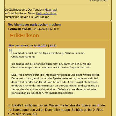
Die Zwillingsseen: Der Tanelorn
Hexcrawl
Im Youtube-Kanal: Meine
PnP-Let's-Plays
Kumpel von Raven c.s. McCracken
Re: Abenteuer puristischer machen
«
Antwort #42 am:
14.11.2016 | 12:45 »
ErikErikson
Zitat von: tartex am 14.11.2016 | 12:41
Es geht aber auch um die Spielererfahrung. Nicht nur um die
Charaktererfahrung.
Ich schaue mir ja Horrorfilme auch nicht an, damit ich sehe, wie die
Charaktere Angst haben, sondern weil ich selbst Angst haben will.
Das Problem wird durch die Informationsverknappung nicht wirklich gelöst.
Denn wenn man gar nichts an die Spieler weiterreicht, dann entsteht bei
denen früher oder das Gefühl von X-Files oder Lost: es gibt eh nichts zu
entdecken hinter der Geheimnissen an der Oberfläche, und dann wird es
viel zu klar, dass wir es nicht mit einem Geheimnis, sondern nur mit einer
Konstruktion zu tun haben, mit Taschenspielertricks.
Im Idealfall reicht man so viel Wissen weiter, das die Spieler am Ende
der Kampagne den vollen Durchblick haben. So hätte es bei X-Files
auch sein sollen !XD