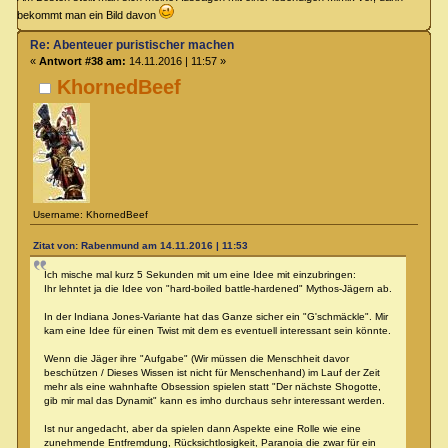
bekommt man ein Bild davon
Re: Abenteuer puristischer machen
«
Antwort #38 am:
14.11.2016 | 11:57 »
KhornedBeef
Username: KhornedBeef
Zitat von: Rabenmund am 14.11.2016 | 11:53
Ich mische mal kurz 5 Sekunden mit um eine Idee mit einzubringen:
Ihr lehntet ja die Idee von "hard-boiled battle-hardened" Mythos-Jägern ab.
In der Indiana Jones-Variante hat das Ganze sicher ein "G'schmäckle". Mir
kam eine Idee für einen Twist mit dem es eventuell interessant sein könnte.
Wenn die Jäger ihre "Aufgabe" (Wir müssen die Menschheit davor
beschützen / Dieses Wissen ist nicht für Menschenhand) im Lauf der Zeit
mehr als eine wahnhafte Obsession spielen statt "Der nächste Shogotte,
gib mir mal das Dynamit" kann es imho durchaus sehr interessant werden.
Ist nur angedacht, aber da spielen dann Aspekte eine Rolle wie eine
zunehmende Entfremdung, Rücksichtlosigkeit, Paranoia die zwar für ein