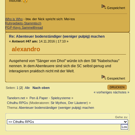
möchte.
Gespeichert
Who is Who
- btw. der Nick spricht sich: Mei-tos
Ruhrgebiets-Stammtisch
PGP-Keys Sammelthread
Re: Abenteuer bodenständiger (weniger pulpig) machen
«
Antwort #47 am:
14.11.2016 | 17:10 »
alexandro
Ausgehend von "Sänger von Dhol" würde ich den Stil "Nabelschau"
nennen. In dem Abenteuere sind sich die SC selbst genug und
interagieren praktisch nicht mit der Welt.
Gespeichert
DRUCKEN
Seiten:
1
[
2
]
Alle
Nach oben
« vorheriges
nächstes »
Tanelorn.net
»
Pen & Paper - Spielsysteme
»
Cthulhu RPGs
(Moderatoren:
Sir Mythos
,
Der Läuterer
) »
Thema:
Abenteuer bodenständiger (weniger pulpig) machen
Gehe zu: