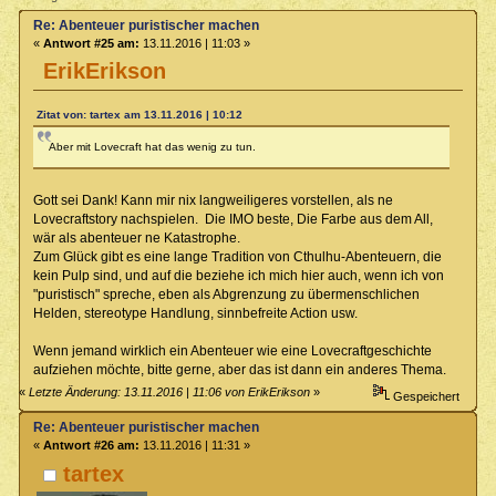
Re: Abenteuer puristischer machen
«
Antwort #25 am:
13.11.2016 | 11:03 »
ErikErikson
Zitat von: tartex am 13.11.2016 | 10:12
Aber mit Lovecraft hat das wenig zu tun.
Gott sei Dank! Kann mir nix langweiligeres vorstellen, als ne
Lovecraftstory nachspielen. Die IMO beste, Die Farbe aus dem All,
wär als abenteuer ne Katastrophe.
Zum Glück gibt es eine lange Tradition von Cthulhu-Abenteuern, die
kein Pulp sind, und auf die beziehe ich mich hier auch, wenn ich von
"puristisch" spreche, eben als Abgrenzung zu übermenschlichen
Helden, stereotype Handlung, sinnbefreite Action usw.
Wenn jemand wirklich ein Abenteuer wie eine Lovecraftgeschichte
aufziehen möchte, bitte gerne, aber das ist dann ein anderes Thema.
«
Letzte Änderung: 13.11.2016 | 11:06 von ErikErikson
»
Gespeichert
Re: Abenteuer puristischer machen
«
Antwort #26 am:
13.11.2016 | 11:31 »
tartex