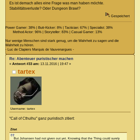
Es ist demach alles eine Frage was man haben möchte.
Stabilitätsverluste? Oder Dungeon Brawl?
Gespeichert
Power Gamer: 38% | Butt-Kicker: 8% | Tactician: 67% | Specialist: 38%
Method Actor: 96% | Storyteller: 83% | Casual Gamer: 13%
Nur wenige Menschen sind stark genug, um die Wahrheit zu sagen und die
Wahrheit zu hören.
- Luc de Clapiers Marquis de Vauvenargues -
Re: Abenteuer puristischer machen
«
Antwort #33 am:
13.11.2016 | 19:47 »
tartex
Username: tartex
"Call of Cthulhu" ganz puristisch zitiert:
Zitat
But Johansen had not given out yet. Knowing that the Thing could surely