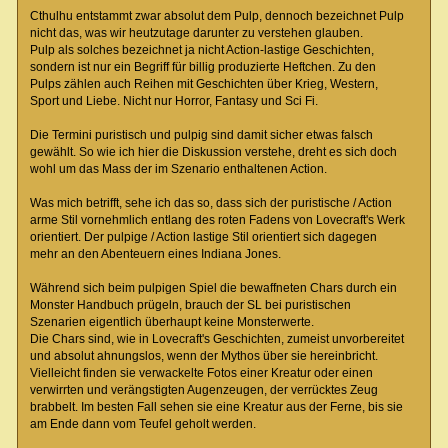
Cthulhu entstammt zwar absolut dem Pulp, dennoch bezeichnet Pulp
nicht das, was wir heutzutage darunter zu verstehen glauben.
Pulp als solches bezeichnet ja nicht Action-lastige Geschichten,
sondern ist nur ein Begriff für billig produzierte Heftchen. Zu den
Pulps zählen auch Reihen mit Geschichten über Krieg, Western,
Sport und Liebe. Nicht nur Horror, Fantasy und Sci Fi.
Die Termini puristisch und pulpig sind damit sicher etwas falsch
gewählt. So wie ich hier die Diskussion verstehe, dreht es sich doch
wohl um das Mass der im Szenario enthaltenen Action.
Was mich betrifft, sehe ich das so, dass sich der puristische / Action
arme Stil vornehmlich entlang des roten Fadens von Lovecraft's Werk
orientiert. Der pulpige / Action lastige Stil orientiert sich dagegen
mehr an den Abenteuern eines Indiana Jones.
Während sich beim pulpigen Spiel die bewaffneten Chars durch ein
Monster Handbuch prügeln, brauch der SL bei puristischen
Szenarien eigentlich überhaupt keine Monsterwerte.
Die Chars sind, wie in Lovecraft's Geschichten, zumeist unvorbereitet
und absolut ahnungslos, wenn der Mythos über sie hereinbricht.
Vielleicht finden sie verwackelte Fotos einer Kreatur oder einen
verwirrten und verängstigten Augenzeugen, der verrücktes Zeug
brabbelt. Im besten Fall sehen sie eine Kreatur aus der Ferne, bis sie
am Ende dann vom Teufel geholt werden.