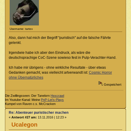
Username: tartex
Also, dann hat mich der Begriff "puristisch" auf die falsche Fährte
gelenkt.
Irgendwie habe ich aber den Eindruck, als wäre die
deutschsprachige CoC-Szene sowieso fest in Pulp-Verachter-Hand.
Ich habe mir übrigens - ohne wirkliche Resultate - über etwas
Gedanken gemacht, was vielleicht artverwandt ist:
Cosmic Horror
ohne Übernatürliches
Gespeichert
Die Zwillingsseen: Der Tanelorn
Hexcrawl
Im Youtube-Kanal: Meine
PnP-Let's-Plays
Kumpel von Raven c.s. McCracken
Re: Abenteuer puristischer machen
«
Antwort #27 am:
13.11.2016 | 12:23 »
Ucalegon