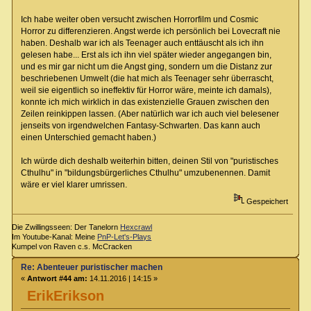
Ich habe weiter oben versucht zwischen Horrorfilm und Cosmic
Horror zu differenzieren. Angst werde ich persönlich bei Lovecraft nie
haben. Deshalb war ich als Teenager auch enttäuscht als ich ihn
gelesen habe... Erst als ich ihn viel später wieder angegangen bin,
und es mir gar nicht um die Angst ging, sondern um die Distanz zur
beschriebenen Umwelt (die hat mich als Teenager sehr überrascht,
weil sie eigentlich so ineffektiv für Horror wäre, meinte ich damals),
konnte ich mich wirklich in das existenzielle Grauen zwischen den
Zeilen reinkippen lassen. (Aber natürlich war ich auch viel belesener
jenseits von irgendwelchen Fantasy-Schwarten. Das kann auch
einen Unterschied gemacht haben.)
Ich würde dich deshalb weiterhin bitten, deinen Stil von "puristisches
Cthulhu" in "bildungsbürgerliches Cthulhu" umzubenennen. Damit
wäre er viel klarer umrissen.
Gespeichert
Die Zwillingsseen: Der Tanelorn
Hexcrawl
Im Youtube-Kanal: Meine
PnP-Let's-Plays
Kumpel von Raven c.s. McCracken
Re: Abenteuer puristischer machen
«
Antwort #44 am:
14.11.2016 | 14:15 »
ErikErikson