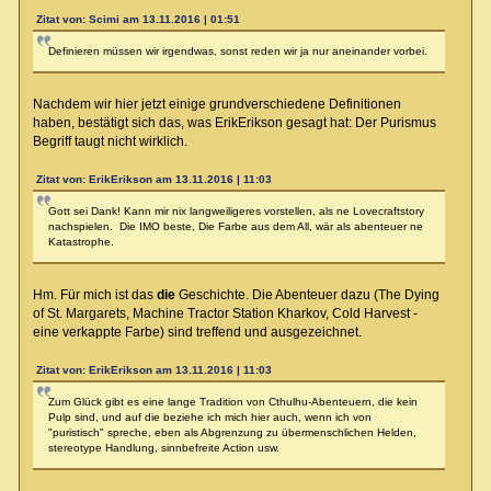
Zitat von: Scimi am 13.11.2016 | 01:51
Definieren müssen wir irgendwas, sonst reden wir ja nur aneinander vorbei.
Nachdem wir hier jetzt einige grundverschiedene Definitionen
haben, bestätigt sich das, was ErikErikson gesagt hat: Der Purismus
Begriff taugt nicht wirklich.
Zitat von: ErikErikson am 13.11.2016 | 11:03
Gott sei Dank! Kann mir nix langweiligeres vorstellen, als ne Lovecraftstory
nachspielen. Die IMO beste, Die Farbe aus dem All, wär als abenteuer ne
Katastrophe.
Hm. Für mich ist das
die
Geschichte. Die Abenteuer dazu (The Dying
of St. Margarets, Machine Tractor Station Kharkov, Cold Harvest -
eine verkappte Farbe) sind treffend und ausgezeichnet.
Zitat von: ErikErikson am 13.11.2016 | 11:03
Zum Glück gibt es eine lange Tradition von Cthulhu-Abenteuern, die kein
Pulp sind, und auf die beziehe ich mich hier auch, wenn ich von
"puristisch" spreche, eben als Abgrenzung zu übermenschlichen Helden,
stereotype Handlung, sinnbefreite Action usw.