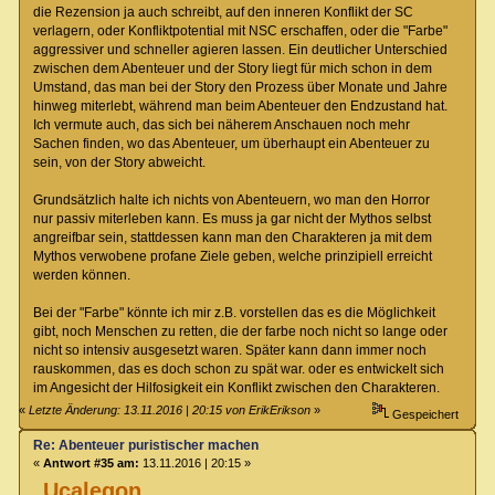
die Rezension ja auch schreibt, auf den inneren Konflikt der SC
verlagern, oder Konfliktpotential mit NSC erschaffen, oder die "Farbe"
aggressiver und schneller agieren lassen. Ein deutlicher Unterschied
zwischen dem Abenteuer und der Story liegt für mich schon in dem
Umstand, das man bei der Story den Prozess über Monate und Jahre
hinweg miterlebt, während man beim Abenteuer den Endzustand hat.
Ich vermute auch, das sich bei näherem Anschauen noch mehr
Sachen finden, wo das Abenteuer, um überhaupt ein Abenteuer zu
sein, von der Story abweicht.
Grundsätzlich halte ich nichts von Abenteuern, wo man den Horror
nur passiv miterleben kann. Es muss ja gar nicht der Mythos selbst
angreifbar sein, stattdessen kann man den Charakteren ja mit dem
Mythos verwobene profane Ziele geben, welche prinzipiell erreicht
werden können.
Bei der "Farbe" könnte ich mir z.B. vorstellen das es die Möglichkeit
gibt, noch Menschen zu retten, die der farbe noch nicht so lange oder
nicht so intensiv ausgesetzt waren. Später kann dann immer noch
rauskommen, das es doch schon zu spät war. oder es entwickelt sich
im Angesicht der Hilfosigkeit ein Konflikt zwischen den Charakteren.
«
Letzte Änderung: 13.11.2016 | 20:15 von ErikErikson
»
Gespeichert
Re: Abenteuer puristischer machen
«
Antwort #35 am:
13.11.2016 | 20:15 »
Ucalegon