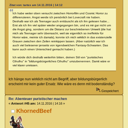
Zitat von: tartex am 14.11.2016 | 14:12
Ich habe weiter oben versucht zwischen Horrorfilm und Cosmic Horror zu
differenzieren. Angst werde ich persönlich bei Lovecraft nie haben.
Deshalb war ich als Teenager auch enttäuscht als ich ihn gelesen habe...
Erst als ich ihn viel später wieder angegangen bin, und es mir gar nicht um
die Angst ging, sondern um die Distanz zur beschriebenen Umwelt (die hat
mich als Teenager sehr überrascht, weil sie eigentlich so ineffektiv für
Horror wäre, meinte ich damals), konnte ich mich wirklich in das existenzielle
Grauen zwischen den Zeilen reinkippen lassen. (Aber natürlich war ich
auch viel belesener jenseits von irgendwelchen Fantasy-Schwarten. Das
kann auch einen Unterschied gemacht haben.)
Ich würde dich deshalb weiterhin bitten, deinen Stil von "puristisches
Cthulhu" in "bildungsbürgerliches Cthulhu" umzubenennen. Damit wäre er
viel klarer umrissen.
Ich hänge nun wirklich nicht am Begriff, aber bildungsbürgerlich
erscheint mir kein guter Ersatz. Wie wäre es denn mit bodenständig?
Gespeichert
Re: Abenteuer puristischer machen
«
Antwort #45 am:
14.11.2016 | 14:16 »
KhornedBeef