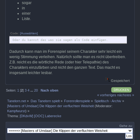
sogar
in
einer
Liste.
Code:
[Auswählen]
Oder du kannst das was sie sagen als Code einfügen.
Dadurch kann man im Forenspiel seinem Charakter sehr leicht ein
wenig Stimmung verleihen. Natürlich sollte man es nicht übertreiben.
Z.B. reicht es die wörtliche Rede (oder hier Telepathie) des
Charakters einzufärben und nicht den ganzen Text. Das macht es
insgesamt leichter lesbar.
Gespeichert
DRUCKEN
Seiten:
1
[
2
]
3
4
...
20
Nach oben
« vorheriges
nächstes »
Tanelorn.net
»
Das Tanelorn spielt
»
Forenrollenspiele
»
Spieltisch - Archiv
»
[Masters of Umdaar] Die Klippen der verfluchten Weisheit
(Moderator:
Kampfwurst
) »
Thema:
[DKdvW] [OOC] Laberecke
Gehe zu: