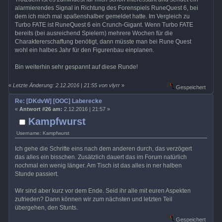
alarmierendes Signal in Richtung des Forenspiels RuneQuest 6, bei
dem ich mich mal spaßenshalber gemeldet hatte. Im Vergleich zu
Turbo FATE ist RuneQuest 6 ein Crunch-Gigant. Wenn Turbo FATE
bereits (bei ausreichend Spielern) mehrere Wochen für die
Charaktererschaffung benötigt, dann müsste man bei Rune Quest
wohl ein halbes Jahr für den Figurenbau einplanen.
Bin weiterhin sehr gespannt auf diese Runde!
«
Letzte Änderung: 2.12.2016 | 21:55 von vlyrr
»
Gespeichert
Re: [DKdvW] [OOC] Laberecke
«
Antwort #26 am:
2.12.2016 | 21:57 »
Kampfwurst
Username: Kampfwurst
Ich gehe die Schritte eins nach dem anderen durch, das verzögert
das alles ein bisschen. Zusätzlich dauert das im Forum natürlich
nochmal ein wenig länger. Am Tisch ist das alles in ner halben
Stunde passiert.
Wir sind aber kurz vor dem Ende. Seid ihr alle mit euren Aspekten
zufrieden? Dann können wir zum nächsten und letzten Teil
übergehen, den Stunts.
Gespeichert