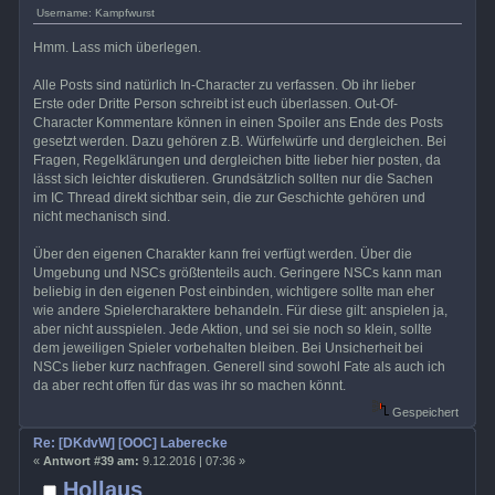
Username: Kampfwurst
Hmm. Lass mich überlegen.
Alle Posts sind natürlich In-Character zu verfassen. Ob ihr lieber
Erste oder Dritte Person schreibt ist euch überlassen. Out-Of-
Character Kommentare können in einen Spoiler ans Ende des Posts
gesetzt werden. Dazu gehören z.B. Würfelwürfe und dergleichen. Bei
Fragen, Regelklärungen und dergleichen bitte lieber hier posten, da
lässt sich leichter diskutieren. Grundsätzlich sollten nur die Sachen
im IC Thread direkt sichtbar sein, die zur Geschichte gehören und
nicht mechanisch sind.
Über den eigenen Charakter kann frei verfügt werden. Über die
Umgebung und NSCs größtenteils auch. Geringere NSCs kann man
beliebig in den eigenen Post einbinden, wichtigere sollte man eher
wie andere Spielercharaktere behandeln. Für diese gilt: anspielen ja,
aber nicht ausspielen. Jede Aktion, und sei sie noch so klein, sollte
dem jeweiligen Spieler vorbehalten bleiben. Bei Unsicherheit bei
NSCs lieber kurz nachfragen. Generell sind sowohl Fate als auch ich
da aber recht offen für das was ihr so machen könnt.
Gespeichert
Re: [DKdvW] [OOC] Laberecke
«
Antwort #39 am:
9.12.2016 | 07:36 »
Hollaus