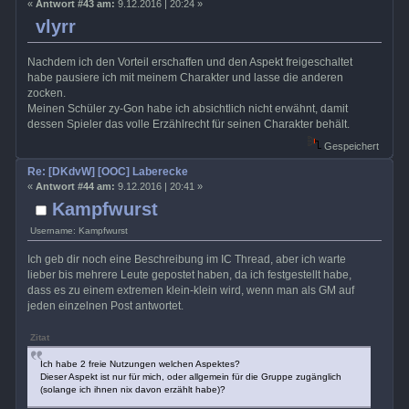
«
Antwort #43 am:
9.12.2016 | 20:24 »
vlyrr
Nachdem ich den Vorteil erschaffen und den Aspekt freigeschaltet
habe pausiere ich mit meinem Charakter und lasse die anderen
zocken.
Meinen Schüler zy-Gon habe ich absichtlich nicht erwähnt, damit
dessen Spieler das volle Erzählrecht für seinen Charakter behält.
Gespeichert
Re: [DKdvW] [OOC] Laberecke
«
Antwort #44 am:
9.12.2016 | 20:41 »
Kampfwurst
Username: Kampfwurst
Ich geb dir noch eine Beschreibung im IC Thread, aber ich warte
lieber bis mehrere Leute gepostet haben, da ich festgestellt habe,
dass es zu einem extremen klein-klein wird, wenn man als GM auf
jeden einzelnen Post antwortet.
Zitat
Ich habe 2 freie Nutzungen welchen Aspektes?
Dieser Aspekt ist nur für mich, oder allgemein für die Gruppe zugänglich
(solange ich ihnen nix davon erzählt habe)?