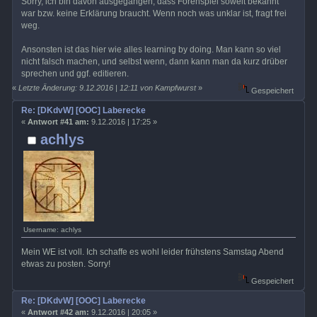
Sorry, ich bin davon ausgegangen, dass Forenspiel soweit bekannt
war bzw. keine Erklärung braucht. Wenn noch was unklar ist, fragt frei
weg.
Ansonsten ist das hier wie alles learning by doing. Man kann so viel
nicht falsch machen, und selbst wenn, dann kann man da kurz drüber
sprechen und ggf. editieren.
«
Letzte Änderung: 9.12.2016 | 12:11 von Kampfwurst
»
Gespeichert
Re: [DKdvW] [OOC] Laberecke
«
Antwort #41 am:
9.12.2016 | 17:25 »
achlys
Username: achlys
Mein WE ist voll. Ich schaffe es wohl leider frühstens Samstag Abend
etwas zu posten. Sorry!
Gespeichert
Re: [DKdvW] [OOC] Laberecke
«
Antwort #42 am:
9.12.2016 | 20:05 »