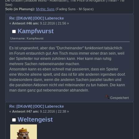
Die Grauen (Shadow World - Rolemaster), The Price of Arrogance (Théah - 7te
See)
Solo (in Planung):
Mythic Suns
(Fading Suns - M-Space)
Re: [DKdvW] [OOC] Laberecke
«
Antwort #46 am:
9.12.2016 | 21:56 »
Kampfwurst
Username: Kampfwurst
Es ist ungewohnt, aber das "Durcheinander" funktioniert tatsächlich
im Forum erstaunlich gut. Am Tisch muss immer einer dran sein, weil
der Spielleiter nur einem zuhören kann. Hier kann man ruhig
mehrere Sachen nebeneinander machen.
Ansonsten kann es eben schnell mal passieren, dass ein Spieler
eine Woche alleine spielt, und das ist für alle anderen irgendwo doof.
Insbesondere dann, wenn die anderen Sachen parallel laufen und
die parallelen Aktionen nicht viel miteinander zu tun haben. Die kann
man dann ganz gut nebeneinander abhandeln.
Gespeichert
Re: [DKdvW] [OOC] Laberecke
«
Antwort #47 am:
9.12.2016 | 22:38 »
Weltengeist