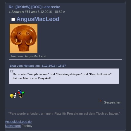
Re: [DKdvW] [OOC] Laberecke
«
Antwort #34 am:
3.12.2016 | 18:52 »
AngusMacLeod
Username: AngusMacLeod
Zitat von: Hollaus am 3.12.2016 | 18:27
Dann also *kampf-hacken* und *Tastaturgeklimper* und *Protokolldruide*,
bei der Macht von Grayskull!
Gespeichert
"Fate wurde erfunden, um mehr Platz für Fresskram auf dem Tisch zu haben."
AngusMacLeod.de
Malmsturm
Fanboy