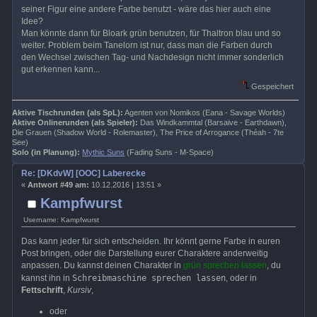
seiner Figur eine andere Farbe benutzt - wäre das hier auch eine
Idee?
Man könnte dann für Bloark grün benutzen, für Thaltron blau und so
weiter. Problem beim Tanelorn ist nur, dass man die Farben durch
den Wechsel zwischen Tag- und Nachdesign nicht immer sonderlich
gut erkennen kann...
Gespeichert
Aktive Tischrunden (als SpL):
Agenten von Nomikos (Eana - Savage Worlds)
Aktive Onlinerunden (als Spieler):
Das Windkammtal (Barsaive - Earthdawn),
Die Grauen (Shadow World - Rolemaster), The Price of Arrogance (Théah - 7te
See)
Solo (in Planung):
Mythic Suns
(Fading Suns - M-Space)
Re: [DKdvW] [OOC] Laberecke
«
Antwort #49 am:
10.12.2016 | 13:51 »
Kampfwurst
Username: Kampfwurst
Das kann jeder für sich entscheiden. Ihr könnt gerne Farbe in euren
Post bringen, oder die Darstellung eurer Charaktere anderweitig
anpassen. Du kannst deinen Charakter in
grün sprechen lassen
, du
Schreibmaschine sprechen lassen
kannst ihn in
, oder in
Fettschrift
,
Kursiv
,
oder