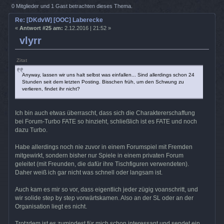
(Gelesen 60003 mal)
0 Mitglieder und 1 Gast betrachten dieses Thema.
Re: [DKdvW] [OOC] Laberecke
«
Antwort #25 am:
2.12.2016 | 21:52 »
vlyrr
Zitat
Anyway, lassen wir uns halt selbst was einfallen... Sind allerdings schon 24
Stunden seit dem letzten Posting. Bisschen früh, um den Schwung zu
verlieren, findet ihr nicht?
Ich bin auch etwas überrascht, dass sich die Charaktererschaffung
bei Forum-Turbo FATE so hinzieht, schließlich ist es FATE und noch
dazu Turbo.
Habe allerdings noch nie zuvor in einem Forumspiel mit Fremden
mitgewirkt, sondern bisher nur Spiele in einem privaten Forum
geleitet (mit Freunden, die dafür ihre Tischfiguren verwendeten).
Daher weiß ich gar nicht was schnell oder langsam ist.
Auch kam es mir so vor, dass eigentlich jeder zügig voanschritt, und
wir solide step by step vorwärtskamen. Also an der SL oder an der
Organisation liegt es nicht.
Trotzdem ist es zumindest für mich schon interessant und sendet ein