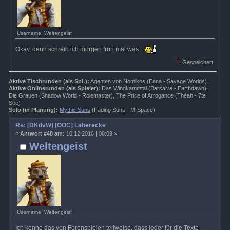
Username: Weltengeist
Okay, dann schreib ich morgen früh mal was...
Gespeichert
Aktive Tischrunden (als SpL):
Agenten von Nomikos (Eana - Savage Worlds)
Aktive Onlinerunden (als Spieler):
Das Windkammtal (Barsaive - Earthdawn),
Die Grauen (Shadow World - Rolemaster), The Price of Arrogance (Théah - 7te
See)
Solo (in Planung):
Mythic Suns
(Fading Suns - M-Space)
Re: [DKdvW] [OOC] Laberecke
«
Antwort #48 am:
10.12.2016 | 08:09 »
Weltengeist
Username: Weltengeist
Ich kenne das von Forenspielen teilweise, dass jeder für die Texte