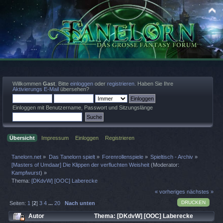
Willkommen
Gast
. Bitte
einloggen
oder
registrieren
. Haben Sie Ihre
Aktivierungs E-Mail
übersehen?
Einloggen mit Benutzername, Passwort und Sitzungslänge
Übersicht
Impressum
Einloggen
Registrieren
Tanelorn.net
»
Das Tanelorn spielt
»
Forenrollenspiele
»
Spieltisch - Archiv
»
[Masters of Umdaar] Die Klippen der verfluchten Weisheit
(Moderator:
Kampfwurst
) »
Thema:
[DKdvW] [OOC] Laberecke
« vorheriges
nächstes »
DRUCKEN
Seiten:
1
[
2
]
3
4
...
20
Nach unten
Autor
Thema: [DKdvW] [OOC] Laberecke