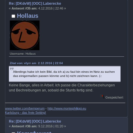
Re: [DKdvW] [OOC] Laberecke
«
Antwort #35 am:
4.12.2016 | 22:46 »
Hollaus
Username: Hollaus
Zitat von: vlyrr am 2.12.2016 | 22:04
Allerdings habe ich kein Bild, da ich a) zu faul bin eines im Netz zu suchen
das einigermaßen passen könnte und b) nicht zeichnen kann. (-:
Keine Bange, alles in Arbeit. Ich passe die Charakterbeziehungen
und Bechreibungen an, sobald die Stunts fertig sind.
Gespeichert
www.twitter.com/bemperum
-
http://www.montephilippi.eu
Karlsburg - das freie Setting!
Re: [DKdvW] [OOC] Laberecke
«
Antwort #36 am:
9.12.2016 | 01:20 »