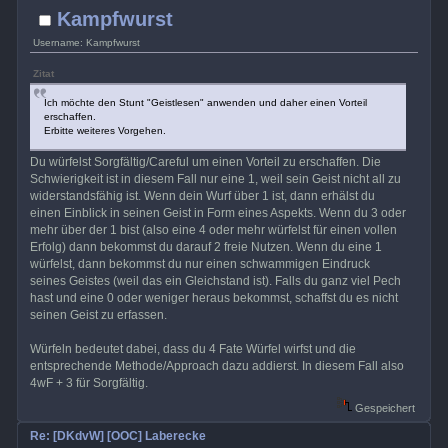
Kampfwurst
Username: Kampfwurst
Zitat
Ich möchte den Stunt "Geistlesen" anwenden und daher einen Vorteil
erschaffen.
Erbitte weiteres Vorgehen.
Du würfelst Sorgfältig/Careful um einen Vorteil zu erschaffen. Die
Schwierigkeit ist in diesem Fall nur eine 1, weil sein Geist nicht all zu
widerstandsfähig ist. Wenn dein Wurf über 1 ist, dann erhälst du
einen Einblick in seinen Geist in Form eines Aspekts. Wenn du 3 oder
mehr über der 1 bist (also eine 4 oder mehr würfelst für einen vollen
Erfolg) dann bekommst du darauf 2 freie Nutzen. Wenn du eine 1
würfelst, dann bekommst du nur einen schwammigen Eindruck
seines Geistes (weil das ein Gleichstand ist). Falls du ganz viel Pech
hast und eine 0 oder weniger heraus bekommst, schaffst du es nicht
seinen Geist zu erfassen.
Würfeln bedeutet dabei, dass du 4 Fate Würfel wirfst und die
entsprechende Methode/Approach dazu addierst. In diesem Fall also
4wF + 3 für Sorgfältig.
Gespeichert
Re: [DKdvW] [OOC] Laberecke