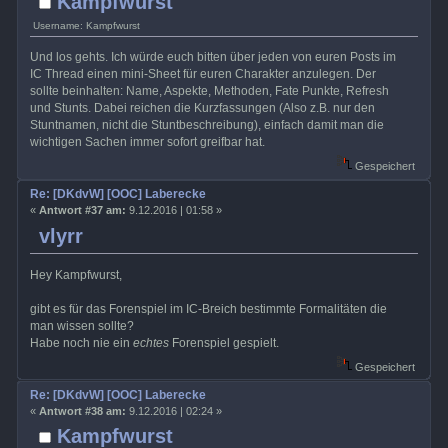
Kampfwurst
Username: Kampfwurst
Und los gehts. Ich würde euch bitten über jeden von euren Posts im
IC Thread einen mini-Sheet für euren Charakter anzulegen. Der
sollte beinhalten: Name, Aspekte, Methoden, Fate Punkte, Refresh
und Stunts. Dabei reichen die Kurzfassungen (Also z.B. nur den
Stuntnamen, nicht die Stuntbeschreibung), einfach damit man die
wichtigen Sachen immer sofort greifbar hat.
Gespeichert
Re: [DKdvW] [OOC] Laberecke
«
Antwort #37 am:
9.12.2016 | 01:58 »
vlyrr
Hey Kampfwurst,
gibt es für das Forenspiel im IC-Breich bestimmte Formalitäten die
man wissen sollte?
Habe noch nie ein
echtes
Forenspiel gespielt.
Gespeichert
Re: [DKdvW] [OOC] Laberecke
«
Antwort #38 am:
9.12.2016 | 02:24 »
Kampfwurst