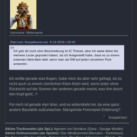
Username: Weltengeist
Zitat von: Kampfwurst am 9.12.2016 | 20:41
Ich geb dir noch eine Beschreibung im IC Thread, aber ich warte lieber bis
mehrere Leute gepostet haben, da ich festgestellt habe, dass es zu einem
extremen klein-klein wird, wenn man als GM auf jeden einzelnen Post
antwortet.
Ich wollte gerade was fragen, habe mich da aber sehr gefragt, ob es
nicht auch zu einem ziemlichen Klein-Klein wird, wenn jeder ohne
Rücksicht auf die Szenen der anderen gerade macht, was ihm durch
den Kopf geht...?
Für mich ist gerade vlyrr dran, und es widerstrebt mir, da eine ganz
andere Baustelle aufzumachen. Mangelnde Forenspiel-Erfahrung?
Gespeichert
Aktive Tischrunden (als SpL):
Agenten von Nomikos (Eana - Savage Worlds)
Aktive Onlinerunden (als Spieler):
Das Windkammtal (Barsaive - Earthdawn),