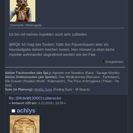
Username: Weltengeist
Ich bin mit meinen Aspekten auch sehr zufrieden.
@RQ6: Ich mag das System, hätte das Figurenbauen aber als
Hausaufgabe daheim machen lassen. Hier müssen ja eben keine
Aspekte aufeinander abgestimmt werden wie bei Fate.
Gespeichert
Aktive Tischrunden (als SpL):
Agenten von Nomikos (Eana - Savage Worlds)
Aktive Onlinerunden (als Spieler):
Das Windkammtal (Barsaive - Earthdawn),
Die Grauen (Shadow World - Rolemaster), The Price of Arrogance (Théah - 7te
See)
Solo (in Planung):
Mythic Suns
(Fading Suns - M-Space)
Re: [DKdvW] [OOC] Laberecke
«
Antwort #29 am:
3.12.2016 | 10:30 »
achlys