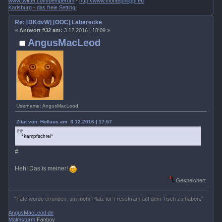
www.twitter.com/bemperum
-
http://www.montephilippi.eu
Karlsburg - das freie Setting!
Re: [DKdvW] [OOC] Laberecke
«
Antwort #32 am:
3.12.2016 | 18:09 »
AngusMacLeod
Username: AngusMacLeod
Zitat von: Hollaus am 3.12.2016 | 17:57
*kampfschrei*
#
Heh! Das is meiner!
Gespeichert
"Fate wurde erfunden, um mehr Platz für Fresskram auf dem Tisch zu haben."
AngusMacLeod.de
Malmsturm
Fanboy