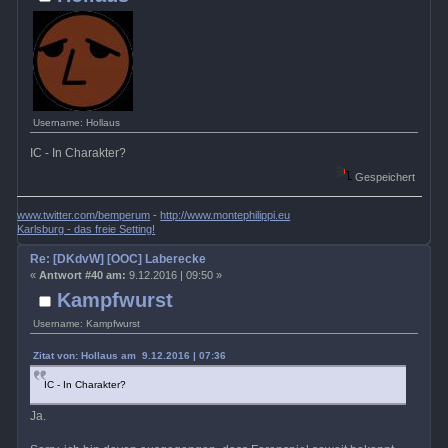
Username: Hollaus
IC - In Charakter?
Gespeichert
www.twitter.com/bemperum
-
http://www.montephilippi.eu
Karlsburg - das freie Setting!
Re: [DKdvW] [OOC] Laberecke
«
Antwort #40 am:
9.12.2016 | 09:50 »
Kampfwurst
Username: Kampfwurst
Zitat von: Hollaus am 9.12.2016 | 07:36
IC - In Charakter?
Ja.