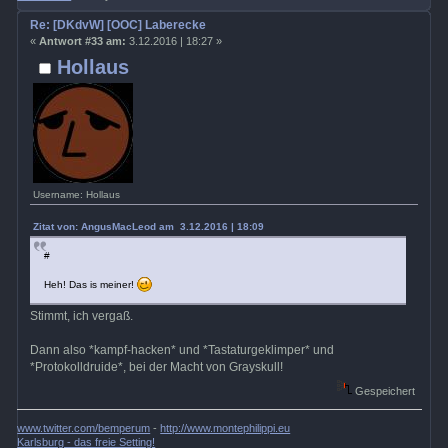
Re: [DKdvW] [OOC] Laberecke
«
Antwort #33 am:
3.12.2016 | 18:27 »
Hollaus
Username: Hollaus
Zitat von: AngusMacLeod am 3.12.2016 | 18:09
#
Heh! Das is meiner!
Stimmt, ich vergaß.
Dann also *kampf-hacken* und *Tastaturgeklimper* und
*Protokolldruide*, bei der Macht von Grayskull!
Gespeichert
www.twitter.com/bemperum
-
http://www.montephilippi.eu
Karlsburg - das freie Setting!