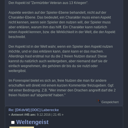
Der Aspekt ist "Zermürbter Veteran aus 13 Kriegen".
Aspekte werden auf der Spieler-Ebene behandelt, nicht auf der
Charakter-Ebene. Das bedeutet, ein Charakter muss einen Aspekt
nicht kennen, wenn sein Spieler den nutzen will, der Spieler muss
aber erklären, warum ihm das hilft. Ein Charakter kann natürlich
einen Aspekt kennen, bzw. die Wirklichkeit in der Welt, die der Aspekt
beschreibt.
Der Aspekt ist in der Welt wahr, wenn ein Spieler den Aspekt nutzen
möchte, und er das erklären kann, dann kann er das machen.
Allerdings hast erstmal nur du die 2 freien Nutzen darauf. Diese
kannst du natürlich auch weitergeben, aber niemand darf sie dir
einfach wegnehmen, die gehören dir bis du sie nutzt oder
weitergibst.
Im Forenspiel bietet es sich an, freie Nutzen die man für andere
erschaffen will direkt mit einem kurzen Kommentar freizugeben. Ggf.
mit einer Bedingung. Z.B. "Wer immer den Drachen angreift darf die 2
freien Nutzen auf 'abgelenkt' haben."
Gespeichert
Re: [DKdvW] [OOC] Laberecke
«
Antwort #45 am:
9.12.2016 | 21:45 »
Weltengeist