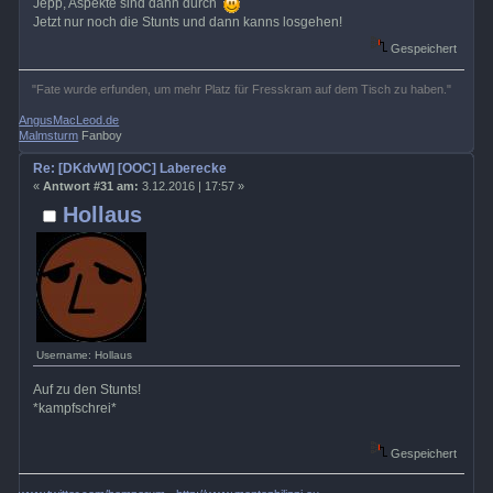
Jepp, Aspekte sind dann durch
Jetzt nur noch die Stunts und dann kanns losgehen!
Gespeichert
"Fate wurde erfunden, um mehr Platz für Fresskram auf dem Tisch zu haben."
AngusMacLeod.de
Malmsturm
Fanboy
Re: [DKdvW] [OOC] Laberecke
«
Antwort #31 am:
3.12.2016 | 17:57 »
Hollaus
Username: Hollaus
Auf zu den Stunts!
*kampfschrei*
Gespeichert