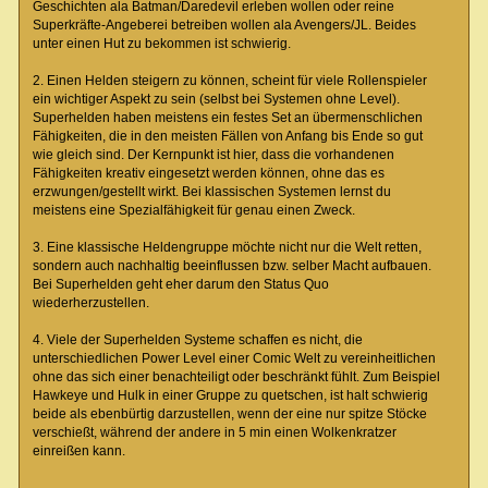
Geschichten ala Batman/Daredevil erleben wollen oder reine
Superkräfte-Angeberei betreiben wollen ala Avengers/JL. Beides
unter einen Hut zu bekommen ist schwierig.
2. Einen Helden steigern zu können, scheint für viele Rollenspieler
ein wichtiger Aspekt zu sein (selbst bei Systemen ohne Level).
Superhelden haben meistens ein festes Set an übermenschlichen
Fähigkeiten, die in den meisten Fällen von Anfang bis Ende so gut
wie gleich sind. Der Kernpunkt ist hier, dass die vorhandenen
Fähigkeiten kreativ eingesetzt werden können, ohne das es
erzwungen/gestellt wirkt. Bei klassischen Systemen lernst du
meistens eine Spezialfähigkeit für genau einen Zweck.
3. Eine klassische Heldengruppe möchte nicht nur die Welt retten,
sondern auch nachhaltig beeinflussen bzw. selber Macht aufbauen.
Bei Superhelden geht eher darum den Status Quo
wiederherzustellen.
4. Viele der Superhelden Systeme schaffen es nicht, die
unterschiedlichen Power Level einer Comic Welt zu vereinheitlichen
ohne das sich einer benachteiligt oder beschränkt fühlt. Zum Beispiel
Hawkeye und Hulk in einer Gruppe zu quetschen, ist halt schwierig
beide als ebenbürtig darzustellen, wenn der eine nur spitze Stöcke
verschießt, während der andere in 5 min einen Wolkenkratzer
einreißen kann.