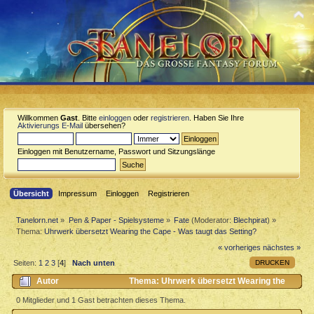
Willkommen
Gast
. Bitte
einloggen
oder
registrieren
. Haben Sie Ihre
Aktivierungs E-Mail
übersehen?
Einloggen mit Benutzername, Passwort und Sitzungslänge
Übersicht
Impressum
Einloggen
Registrieren
Tanelorn.net
»
Pen & Paper - Spielsysteme
»
Fate
(Moderator:
Blechpirat
) »
Thema:
Uhrwerk übersetzt Wearing the Cape - Was taugt das Setting?
« vorheriges
nächstes »
DRUCKEN
Seiten:
1
2
3
[
4
]
Nach unten
Autor
Thema: Uhrwerk übersetzt Wearing the
Cape - Was taugt das Setting? (Gelesen 31408 mal)
0 Mitglieder und 1 Gast betrachten dieses Thema.