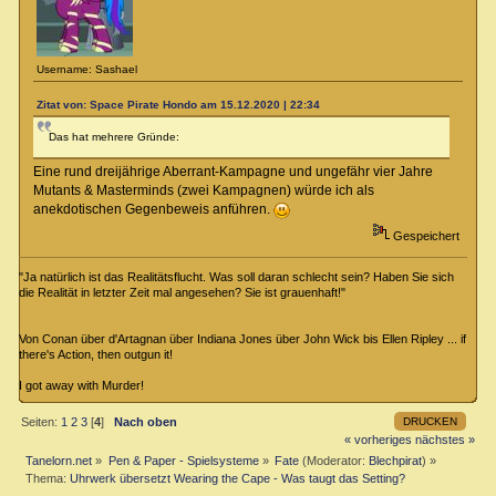
Username: Sashael
Zitat von: Space Pirate Hondo am 15.12.2020 | 22:34
Das hat mehrere Gründe:
Eine rund dreijährige Aberrant-Kampagne und ungefähr vier Jahre
Mutants & Masterminds (zwei Kampagnen) würde ich als
anekdotischen Gegenbeweis anführen.
Gespeichert
"Ja natürlich ist das Realitätsflucht. Was soll daran schlecht sein? Haben Sie sich
die Realität in letzter Zeit mal angesehen? Sie ist grauenhaft!"
Von Conan über d'Artagnan über Indiana Jones über John Wick bis Ellen Ripley ... if
there's Action, then outgun it!
I got away with Murder!
DRUCKEN
Seiten:
1
2
3
[
4
]
Nach oben
« vorheriges
nächstes »
Tanelorn.net
»
Pen & Paper - Spielsysteme
»
Fate
(Moderator:
Blechpirat
) »
Thema:
Uhrwerk übersetzt Wearing the Cape - Was taugt das Setting?