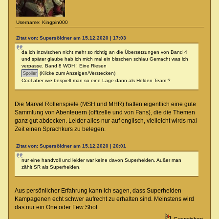
Username: Kingpin000
Zitat von: Supersöldner am 15.12.2020 | 17:03
da ich inzwischen nicht mehr so richtig an die Übersetzungen von Band 4
und später glaube hab ich mich mal ein bisschen schlau Gemacht was ich
verpasse. Band 8 WOH ! Eine Riesen
(Klicke zum Anzeigen/Verstecken)
Cool aber wie bespielt man so eine Lage dann als Helden Team ?
Die Marvel Rollenspiele (MSH und MHR) hatten eigentlich eine gute
Sammlung von Abenteuern (offizelle und von Fans), die die Themen
ganz gut abdecken. Leider alles nur auf englisch, vielleicht wirds mal
Zeit einen Sprachkurs zu belegen.
Zitat von: Supersöldner am 15.12.2020 | 20:01
nur eine handvoll und leider war keine davon Superhelden. Außer man
zählt SR als Superhelden.
Aus persönlicher Erfahrung kann ich sagen, dass Superhelden
Kampagenen echt schwer aufrecht zu erhalten sind. Meinstens wird
das nur ein One oder Few Shot...
Gespeichert